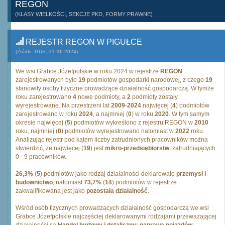
REGON
(KLASY WIELKOŚCI, SEKCJE PKD, FORMY PRAWNE)
REJESTR REGON W PIGUŁCE
(Źródło: GUS, 31.XII.2024)
We wsi Grabce Józefpolskie w roku 2024 w rejestrze
REGON
zarejestrowanych było
19
podmiotów gospodarki narodowej, z czego
19
stanowiły osoby fizyczne prowadzące działalność gospodarczą. W tymże
roku zarejestrowano
4
nowe podmioty, a
2
podmioty zostały
wyrejestrowane. Na przestrzeni lat
2009
-
2024
najwięcej (
4
) podmiotów
zarejestrowano w roku
2024
, a najmniej (
0
) w roku
2020
. W tym samym
okresie najwięcej (
5
) podmiotów wykreślono z rejestru REGON w
2010
roku, najmniej (
0
) podmiotów wyrejestrowano natomiast w
2022
roku.
Analizując rejestr pod kątem liczby zatrudnionych pracowników można
stwierdzić, że najwięcej (
19
) jest
mikro-przedsiębiorstw
, zatrudniających
0 - 9 pracowników.
26,3%
(
5
) podmiotów jako rodzaj działalności deklarowało
przemysł i
budownictwo
, natomiast
73,7%
(
14
) podmiotów w rejestrze
zakwalifikowana jest jako
pozostała działalność
.
Wśród osób fizycznych prowadzących działalność gospodarczą we wsi
Grabce Józefpolskie najczęściej deklarowanymi rodzajami przeważającej