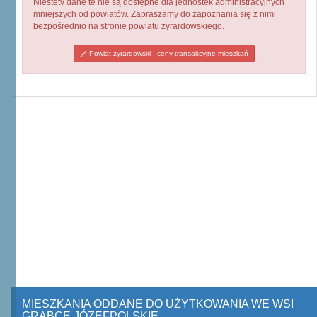
Niestety dane te nie są dostępne dla jednostek administracyjnych
mniejszych od powiatów. Zapraszamy do zapoznania się z nimi
bezpośrednio na stronie powiatu żyrardowskiego.
Powiat żyrardowski - ceny transakcyjne mieszkań
MIESZKANIA ODDANE DO UŻYTKOWANIA WE WSI
GRABCE JÓZEFPOLSKIE