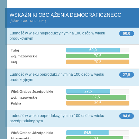
WSKAŹNIKI OBCIĄŻENIA DEMOGRAFICZNEGO
(Źródło: GUS, NSP 2021)
Ludność w wieku nieprodukcyjnym na 100 osób w wieku
60,0
produkcyjnym
60,0
Tutaj
70,6
woj. mazowieckie
70,8
Kraj
Ludność w wieku poprodukcyjnym na 100 osób w wieku
27,5
produkcyjnym
27,5
Wieś Grabce Józefpolskie
37,5
woj. mazowieckie
39,5
Polska
Ludność w wieku poprodukcyjnym na 100 osób w wieku
84,6
przedprodukcyjnym
84,6
Wieś Grabce Józefpolskie
113,6
Mazowieckie