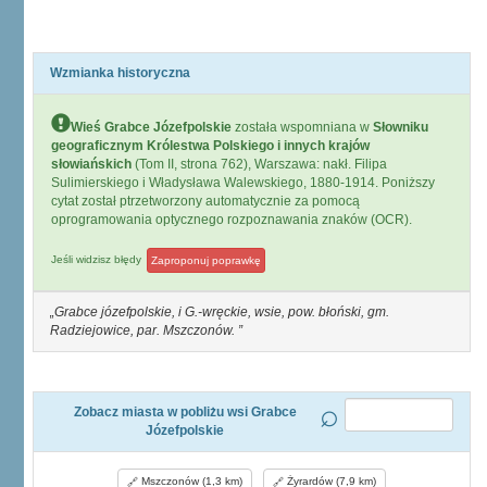
Wzmianka historyczna
Wieś Grabce Józefpolskie
została wspomniana w
Słowniku
geograficznym Królestwa Polskiego i innych krajów
słowiańskich
(Tom II, strona 762), Warszawa: nakł. Filipa
Sulimierskiego i Władysława Walewskiego, 1880-1914. Poniższy
cytat został ptrzetworzony automatycznie za pomocą
oprogramowania optycznego rozpoznawania znaków (OCR).
Jeśli widzisz błędy
Zaproponuj poprawkę
Grabce józefpolskie, i G.-wręckie, wsie, pow. błoński, gm.
Radziejowice, par. Mszczonów.
Zobacz miasta w pobliżu wsi Grabce
Józefpolskie
Mszczonów (1,3 km)
Żyrardów (7,9 km)