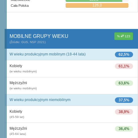
126,0
Cała Polska
MOBILNE GRUPY WIEKU
%
123
(Źródło: GUS, NSP 2021)
W wieku produkcyjnym mobilnym (18-44 lata)
62,5%
Kobiety
61,1%
(w wieku mobilnym)
Mężczyźni
63,6%
(w wieku mobilnym)
W wieku produkcyjnym niemobilnym
37,5%
Kobiety
38,9%
(45-59 lat)
Mężczyźni
36,4%
(45-64 lata)