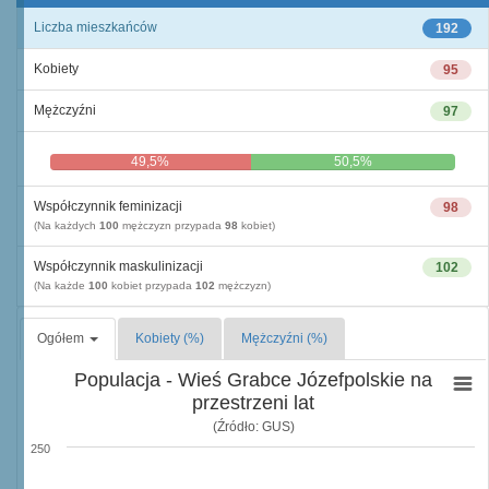
Liczba mieszkańców
192
Kobiety
95
Mężczyźni
97
49,5%
50,5%
Współczynnik feminizacji
98
(Na każdych
100
mężczyzn przypada
98
kobiet)
Współczynnik maskulinizacji
102
(Na każde
100
kobiet przypada
102
mężczyzn)
Ogółem
Kobiety (%)
Mężczyźni (%)
Populacja - Wieś Grabce Józefpolskie na
przestrzeni lat
(Źródło: GUS)
250