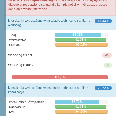
najświeższe dostępne dane tego typu dla miejscowości statystycznych
dlatego przedstawione są tutaj dla kompletności w myśl zasady lepsze
dane archiwalne, niż żadne.
Mieszkania wyposażone w instalacje techniczno-sanitarne -
83,33%
wodociąg
83,33%
Tutaj
92,93%
Województwo
95,62%
Cały kraj
Wodociąg z sieci
40
Wodociąg lokalny
0
100,0%
0,0%
Mieszkania wyposażone w instalacje techniczno-sanitarne -
78,72%
kanalizacja
78,72%
Wieś Grabce Józefpolskie
91,61%
Mazowieckie
94,20%
Kraj