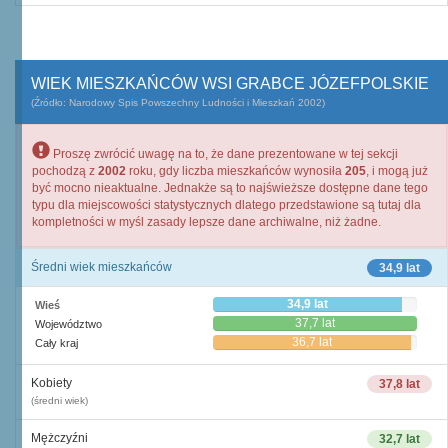
WIEK MIESZKAŃCÓW WSI GRABCE JÓZEFPOLSKIE
(Źródło: Narodowy Spis Powszechny Ludności i Mieszkań 2002)
Proszę zwrócić uwagę na to, że dane prezentowane w tej sekcji
pochodzą z
2002
roku, gdy liczba mieszkańców wynosiła
205
, i mogą już
być mocno nieaktualne. Jednakże są to najświeższe dostępne dane tego
typu dla miejscowości statystycznych dlatego przedstawione są tutaj dla
kompletności w myśl zasady lepsze dane archiwalne, niż żadne.
Średni wiek mieszkańców
34,9 lat
34,9 lat
Wieś
37,7 lat
Województwo
36,7 lat
Cały kraj
Kobiety
37,8 lat
(średni wiek)
Mężczyźni
32,7 lat