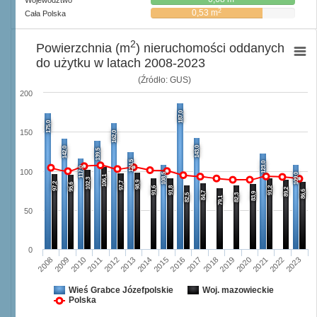
Województwo
2
0,53 m
Cała Polska
2
Powierzchnia (m
) nieruchomości oddanych
do użytku w latach 2008-2023
(Źródło: GUS)
200
187,0
175,0
150
162,0
143,0
142,0
139,5
124,5
123,0
117,0
100
108,5
109,0
106,1
102,3
98,9
97,7
97,2
95,6
91,6
91,8
91,2
89,2
86,6
84,7
83,9
82,5
82,3
79,1
50
0
2008
2009
2010
2011
2012
2013
2014
2015
2016
2017
2018
2019
2020
2021
2022
2023
Wieś Grabce Józefpolskie
Woj. mazowieckie
Polska