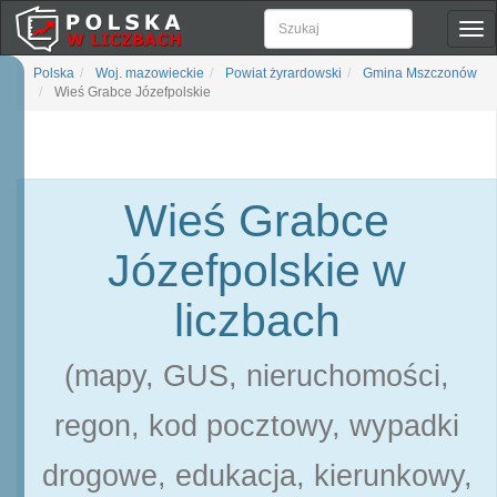
Pok
naw
Polska
Woj. mazowieckie
Powiat żyrardowski
Gmina Mszczonów
Wieś Grabce Józefpolskie
Wieś Grabce
Józefpolskie w
liczbach
(mapy, GUS, nieruchomości,
regon, kod pocztowy, wypadki
drogowe, edukacja, kierunkowy,