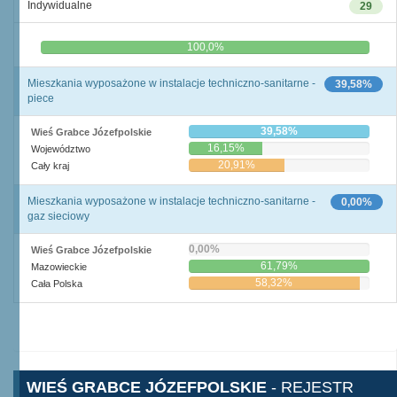
Indywidualne
29
0,0%
100,0%
Mieszkania wyposażone w instalacje techniczno-sanitarne -
39,58%
piece
39,58%
Wieś Grabce Józefpolskie
16,15%
Województwo
20,91%
Cały kraj
Mieszkania wyposażone w instalacje techniczno-sanitarne -
0,00%
gaz sieciowy
0,00%
Wieś Grabce Józefpolskie
61,79%
Mazowieckie
58,32%
Cała Polska
WIEŚ GRABCE JÓZEFPOLSKIE
- REJESTR