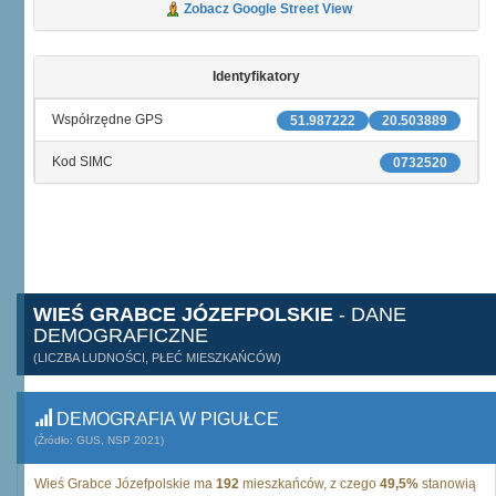
Zobacz Google Street View
Identyfikatory
Współrzędne GPS
51.987222
20.503889
Kod SIMC
0732520
WIEŚ GRABCE JÓZEFPOLSKIE
- DANE
DEMOGRAFICZNE
(LICZBA LUDNOŚCI, PŁEĆ MIESZKAŃCÓW)
DEMOGRAFIA W PIGUŁCE
(Źródło: GUS, NSP 2021)
Wieś Grabce Józefpolskie ma
192
mieszkańców, z czego
49,5%
stanowią