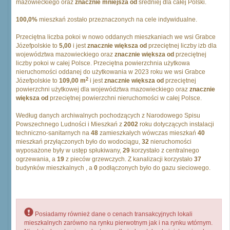
mazowieckiego oraz
znacznie mniejsza od
średniej dla całej Polski.
100,0%
mieszkań zostało przeznaczonych na cele indywidualne.
Przeciętna liczba pokoi w nowo oddanych mieszkaniach we wsi Grabce
Józefpolskie to
5,00
i jest
znacznie większa od
przeciętnej liczby izb dla
województwa mazowieckiego oraz
znacznie większa od
przeciętnej
liczby pokoi w całej Polsce. Przeciętna powierzchnia użytkowa
nieruchomości oddanej do użytkowania w 2023 roku we wsi Grabce
2
Józefpolskie to
109,00 m
i jest
znacznie większa od
przeciętnej
powierzchni użytkowej dla województwa mazowieckiego oraz
znacznie
większa od
przeciętnej powierzchni nieruchomości w całej Polsce.
Według danych archiwalnych pochodzących z Narodowego Spisu
Powszechnego Ludności i Mieszkań z
2002
roku dotyczących instalacji
techniczno-sanitarnych na
48
zamieszkałych wówczas mieszkań
40
mieszkań przyłączonych było do wodociągu,
32
nieruchomości
wyposażone były w ustęp spłukiwany,
29
korzystało z centralnego
ogrzewania, a
19
z pieców grzewczych. Z kanalizacji korzystało
37
budynków mieszkalnych , a
0
podłączonych było do gazu sieciowego.
Posiadamy również dane o cenach transakcyjnych lokali
mieszkalnych zarówno na rynku pierwotnym jak i na rynku wtórnym.