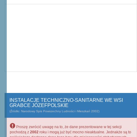
INSTALACJE TECHNICZNO-SANITARNE WE WSI
GRABCE JÓZEFPOLSKIE
(Źródło: Narodowy Spis Powszechny Ludności i Mieszkań 2002)
Proszę zwrócić uwagę na to, że dane prezentowane w tej sekcji
pochodzą z
2002
roku i mogą już być mocno nieaktualne. Jednakże są to