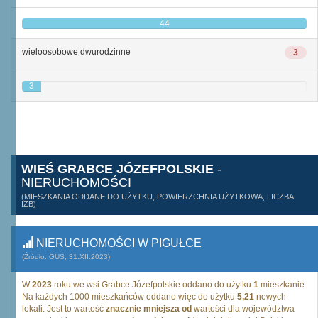
44
wieloosobowe dwurodzinne
3
3
WIEŚ GRABCE JÓZEFPOLSKIE
-
NIERUCHOMOŚCI
(MIESZKANIA ODDANE DO UŻYTKU, POWIERZCHNIA UŻYTKOWA, LICZBA
IZB)
NIERUCHOMOŚCI W PIGUŁCE
(Źródło: GUS, 31.XII.2023)
W
2023
roku we wsi Grabce Józefpolskie oddano do użytku
1
mieszkanie.
Na każdych 1000 mieszkańców oddano więc do użytku
5,21
nowych
lokali. Jest to wartość
znacznie mniejsza od
wartości dla województwa