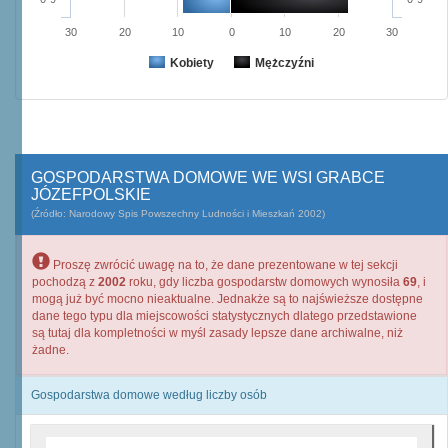
30
20
10
0
10
20
30
Kobiety
Mężczyźni
GOSPODARSTWA DOMOWE WE WSI GRABCE
JÓZEFPOLSKIE
(Źródło: Narodowy Spis Powszechny Ludności i Mieszkań 2002)
Proszę zwrócić uwagę na to, że dane prezentowane w tej sekcji
pochodzą z
2002
roku, gdy liczba gospodarstw domowych wynosiła
69
, i
mogą już być mocno nieaktualne. Jednakże są to najświeższe dostępne
dane tego typu dla miejscowości statystycznych dlatego przedstawione
są tutaj dla kompletności w myśl zasady lepsze dane archiwalne, niż
żadne.
Gospodarstwa domowe według liczby osób