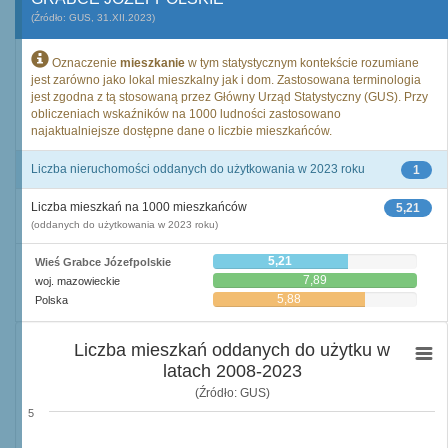
(Źródło: GUS, 31.XII.2023)
Oznaczenie
mieszkanie
w tym statystycznym kontekście rozumiane
jest zarówno jako lokal mieszkalny jak i dom. Zastosowana terminologia
jest zgodna z tą stosowaną przez Główny Urząd Statystyczny (GUS). Przy
obliczeniach wskaźników na 1000 ludności zastosowano
najaktualniejsze dostępne dane o liczbie mieszkańców.
Liczba nieruchomości oddanych do użytkowania w 2023 roku
1
Liczba mieszkań na 1000 mieszkańców
5,21
(oddanych do użytkowania w 2023 roku)
5,21
Wieś Grabce Józefpolskie
7,89
woj. mazowieckie
5,88
Polska
Liczba mieszkań oddanych do użytku w
latach 2008-2023
(Źródło: GUS)
5