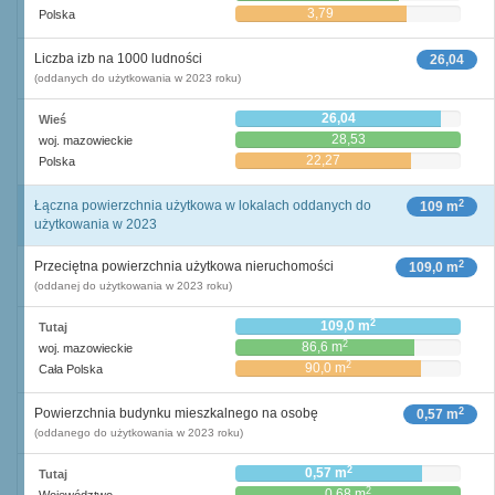
3,79
Polska
Liczba izb na 1000 ludności
26,04
(oddanych do użytkowania w 2023 roku)
26,04
Wieś
28,53
woj. mazowieckie
22,27
Polska
2
Łączna powierzchnia użytkowa w lokalach oddanych do
109 m
użytkowania w 2023
2
Przeciętna powierzchnia użytkowa nieruchomości
109,0 m
(oddanej do użytkowania w 2023 roku)
2
109,0 m
Tutaj
2
86,6 m
woj. mazowieckie
2
90,0 m
Cała Polska
2
Powierzchnia budynku mieszkalnego na osobę
0,57 m
(oddanego do użytkowania w 2023 roku)
2
0,57 m
Tutaj
2
0,68 m