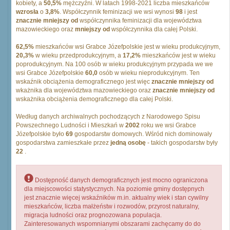
kobiety, a
50,5%
mężczyźni. W latach 1998-2021 liczba mieszkańców
wzrosła
o
3,8%
. Współczynnik feminizacji we wsi wynosi
98
i jest
znacznie mniejszy od
współczynnika feminizacji dla województwa
mazowieckiego oraz
mniejszy od
współczynnika dla całej Polski.
62,5%
mieszkańców wsi Grabce Józefpolskie jest w wieku produkcyjnym,
20,3%
w wieku przedprodukcyjnym, a
17,2%
mieszkańców jest w wieku
poprodukcyjnym. Na 100 osób w wieku produkcyjnym przypada we we
wsi Grabce Józefpolskie
60,0
osób w wieku nieprodukcyjnym. Ten
wskaźnik obciążenia demograficznego jest więc
znacznie mniejszy od
wkażnika dla województwa mazowieckiego oraz
znacznie mniejszy od
wskażnika obciążenia demograficznego dla całej Polski.
Według danych archiwalnych pochodzących z Narodowego Spisu
Powszechnego Ludności i Mieszkań w
2002
roku we wsi Grabce
Józefpolskie było
69
gospodarstw domowych. Wśród nich dominowały
gospodarstwa zamieszkałe przez
jedną osobę
- takich gospodarstw były
22
.
Dostępność danych demograficznych jest mocno ograniczona
dla miejscowości statystycznych. Na poziomie gminy dostępnych
jest znacznie więcej wskaźników m.in. aktualny wiek i stan cywilny
mieszkańców, liczba małżeństw i rozwodów, przyrost naturalny,
migracja ludności oraz prognozowana populacja.
Zainteresowanych wspomnianymi obszarami zachęcamy do do