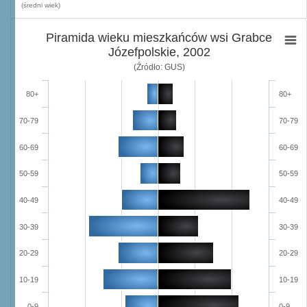
(średni wiek)
Piramida wieku mieszkańców wsi Grabce
Józefpolskie, 2002
(Źródło: GUS)
80+
80+
70-79
70-79
60-69
60-69
50-59
50-59
40-49
40-49
30-39
30-39
20-29
20-29
10-19
10-19
0-9
0-9