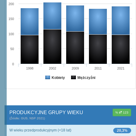
200
150
100
50
0
1998
2002
2009
2011
2021
Kobiety
Mężczyźni
PRODUKCYJNE GRUPY WIEKU
%
123
(Źródło: GUS, NSP 2021)
W wieku przedprodukcyjnym (<18 lat)
20,3%