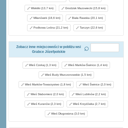
Wiskitki (13,7 km)
Grodzisk Mazowiecki (15,8 km)
Milanówek (18,6 km)
Biała Rawska (20,1 km)
Podkowa Leśna (21,2 km)
Tarczyn (22,6 km)
Zobacz inne miejscowości w pobliżu wsi
Grabce Józefpolskie
Wieś Czekaj (1,3 km)
Wieś Marków-Świnice (1,4 km)
Wieś Budy Mszczonowskie (1,5 km)
Wieś Marków-Towarzystwo (1,8 km)
Wieś Świnice (2,0 km)
Wieś Słabomierz (2,0 km)
Wieś Lublinów (2,2 km)
Wieś Kuranów (2,3 km)
Wieś Krzyżówka (2,7 km)
Wieś Długowizna (3,0 km)