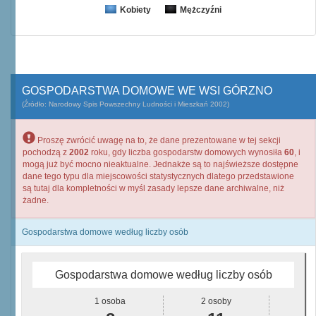
Kobiety
Mężczyźni
GOSPODARSTWA DOMOWE WE WSI GÓRZNO
(Źródło: Narodowy Spis Powszechny Ludności i Mieszkań 2002)
Proszę zwrócić uwagę na to, że dane prezentowane w tej sekcji
pochodzą z
2002
roku, gdy liczba gospodarstw domowych wynosiła
60
, i
mogą już być mocno nieaktualne. Jednakże są to najświeższe dostępne
dane tego typu dla miejscowości statystycznych dlatego przedstawione
są tutaj dla kompletności w myśl zasady lepsze dane archiwalne, niż
żadne.
Gospodarstwa domowe według liczby osób
Gospodarstwa domowe według liczby osób
1 osoba
2 osoby