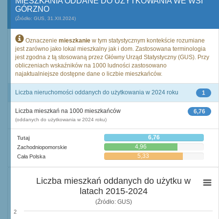
MIESZKANIA ODDANE DO UŻYTKOWANIA WE WSI
GÓRZNO
(Źródło: GUS, 31.XII.2024)
Oznaczenie
mieszkanie
w tym statystycznym kontekście rozumiane
jest zarówno jako lokal mieszkalny jak i dom. Zastosowana terminologia
jest zgodna z tą stosowaną przez Główny Urząd Statystyczny (GUS). Przy
obliczeniach wskaźników na 1000 ludności zastosowano
najaktualniejsze dostępne dane o liczbie mieszkańców.
Liczba nieruchomości oddanych do użytkowania w 2024 roku
1
Liczba mieszkań na 1000 mieszkańców
6,76
(oddanych do użytkowania w 2024 roku)
6,76
Tutaj
4,96
Zachodniopomorskie
5,33
Cała Polska
Liczba mieszkań oddanych do użytku w
latach 2015-2024
(Źródło: GUS)
2