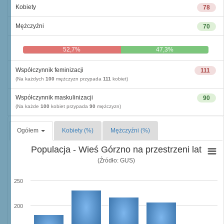
Kobiety
78
Mężczyźni
70
52,7%
47,3%
Współczynnik feminizacji
111
(Na każdych
100
mężczyzn przypada
111
kobiet)
Współczynnik maskulinizacji
90
(Na każde
100
kobiet przypada
90
mężczyzn)
Ogółem
Kobiety (%)
Mężczyźni (%)
Populacja - Wieś Górzno na przestrzeni lat
(Źródło: GUS)
250
200