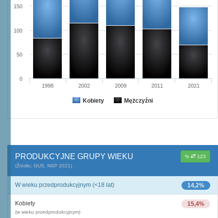
150
100
50
0
1998
2002
2009
2011
2021
Kobiety
Mężczyźni
PRODUKCYJNE GRUPY WIEKU
%
123
(Źródło: GUS, NSP 2021)
W wieku przedprodukcyjnym (<18 lat)
14,2%
Kobiety
15,4%
(w wieku przedprodukcyjnym)