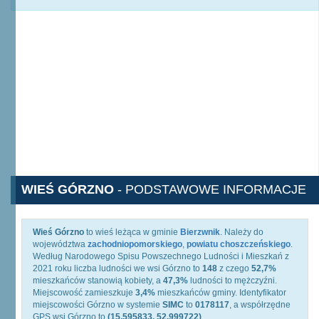
WIEŚ GÓRZNO
- PODSTAWOWE INFORMACJE
Wieś Górzno
to wieś leżąca w gminie
Bierzwnik
. Należy do
województwa
zachodniopomorskiego
,
powiatu choszczeńskiego
.
Według Narodowego Spisu Powszechnego Ludności i Mieszkań z
2021 roku liczba ludności we wsi Górzno to
148
z czego
52,7%
mieszkańców stanowią kobiety, a
47,3%
ludności to mężczyźni.
Miejscowość zamieszkuje
3,4%
mieszkańców gminy. Identyfikator
miejscowości Górzno w systemie
SIMC
to
0178117
, a współrzędne
GPS wsi Górzno to
(15.595833, 52.999722)
.