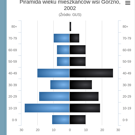
Piramida wieku mieszkańców wsi Górzno,
2002
(Źródło: GUS)
80+
80+
70-79
70-79
60-69
60-69
50-59
50-59
40-49
40-49
30-39
30-39
20-29
20-29
10-19
10-19
0-9
0-9
30
20
10
0
10
20
30