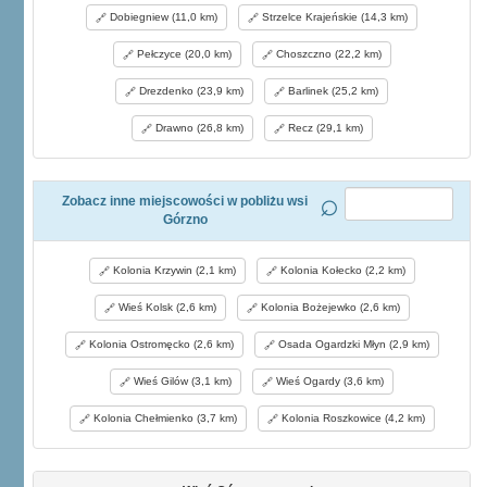
Dobiegniew (11,0 km)
Strzelce Krajeńskie (14,3 km)
Pełczyce (20,0 km)
Choszczno (22,2 km)
Drezdenko (23,9 km)
Barlinek (25,2 km)
Drawno (26,8 km)
Recz (29,1 km)
Zobacz inne miejscowości w pobliżu wsi
Górzno
Kolonia Krzywin (2,1 km)
Kolonia Kołecko (2,2 km)
Wieś Kolsk (2,6 km)
Kolonia Bożejewko (2,6 km)
Kolonia Ostromęcko (2,6 km)
Osada Ogardzki Młyn (2,9 km)
Wieś Gilów (3,1 km)
Wieś Ogardy (3,6 km)
Kolonia Chełmienko (3,7 km)
Kolonia Roszkowice (4,2 km)