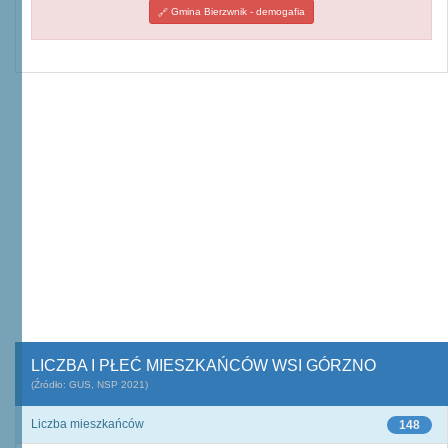
Gmina Bierzwnik - demogafia
LICZBA I PŁEĆ MIESZKAŃCÓW WSI GÓRZNO
(Źródło: GUS, NSP 2021)
Liczba mieszkańców
148