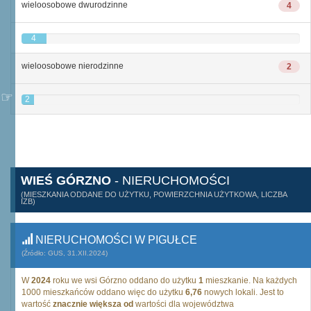
wieloosobowe dwurodzinne
4
4
wieloosobowe nierodzinne
2
2
WIEŚ GÓRZNO
- NIERUCHOMOŚCI
(MIESZKANIA ODDANE DO UŻYTKU, POWIERZCHNIA UŻYTKOWA, LICZBA
IZB)
NIERUCHOMOŚCI W PIGUŁCE
(Źródło: GUS, 31.XII.2024)
W
2024
roku we wsi Górzno oddano do użytku
1
mieszkanie. Na każdych
1000 mieszkańców oddano więc do użytku
6,76
nowych lokali. Jest to
wartość
znacznie większa od
wartości dla województwa