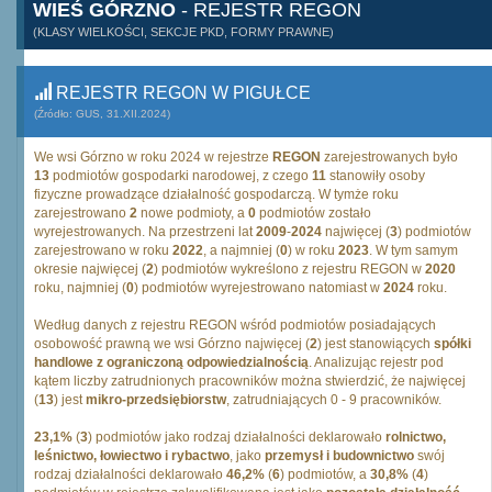
WIEŚ GÓRZNO
- REJESTR REGON
(KLASY WIELKOŚCI, SEKCJE PKD, FORMY PRAWNE)
REJESTR REGON W PIGUŁCE
(Źródło: GUS, 31.XII.2024)
We wsi Górzno w roku 2024 w rejestrze
REGON
zarejestrowanych było
13
podmiotów gospodarki narodowej, z czego
11
stanowiły osoby
fizyczne prowadzące działalność gospodarczą. W tymże roku
zarejestrowano
2
nowe podmioty, a
0
podmiotów zostało
wyrejestrowanych. Na przestrzeni lat
2009
-
2024
najwięcej (
3
) podmiotów
zarejestrowano w roku
2022
, a najmniej (
0
) w roku
2023
. W tym samym
okresie najwięcej (
2
) podmiotów wykreślono z rejestru REGON w
2020
roku, najmniej (
0
) podmiotów wyrejestrowano natomiast w
2024
roku.
Według danych z rejestru REGON wśród podmiotów posiadających
osobowość prawną we wsi Górzno najwięcej (
2
) jest stanowiących
spółki
handlowe z ograniczoną odpowiedzialnością
. Analizując rejestr pod
kątem liczby zatrudnionych pracowników można stwierdzić, że najwięcej
(
13
) jest
mikro-przedsiębiorstw
, zatrudniających 0 - 9 pracowników.
23,1%
(
3
) podmiotów jako rodzaj działalności deklarowało
rolnictwo,
leśnictwo, łowiectwo i rybactwo
, jako
przemysł i budownictwo
swój
rodzaj działalności deklarowało
46,2%
(
6
) podmiotów, a
30,8%
(
4
)