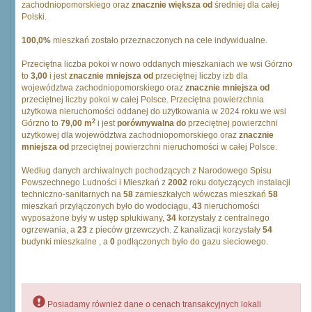
zachodniopomorskiego oraz
znacznie większa od
średniej dla całej
Polski.
100,0%
mieszkań zostało przeznaczonych na cele indywidualne.
Przeciętna liczba pokoi w nowo oddanych mieszkaniach we wsi Górzno
to
3,00
i jest
znacznie mniejsza od
przeciętnej liczby izb dla
województwa zachodniopomorskiego oraz
znacznie mniejsza od
przeciętnej liczby pokoi w całej Polsce. Przeciętna powierzchnia
użytkowa nieruchomości oddanej do użytkowania w 2024 roku we wsi
2
Górzno to
79,00 m
i jest
porównywalna do
przeciętnej powierzchni
użytkowej dla województwa zachodniopomorskiego oraz
znacznie
mniejsza od
przeciętnej powierzchni nieruchomości w całej Polsce.
Według danych archiwalnych pochodzących z Narodowego Spisu
Powszechnego Ludności i Mieszkań z
2002
roku dotyczących instalacji
techniczno-sanitarnych na
58
zamieszkałych wówczas mieszkań
58
mieszkań przyłączonych było do wodociągu,
43
nieruchomości
wyposażone były w ustęp spłukiwany,
34
korzystały z centralnego
ogrzewania, a
23
z pieców grzewczych. Z kanalizacji korzystały
54
budynki mieszkalne , a
0
podłączonych było do gazu sieciowego.
Posiadamy również dane o cenach transakcyjnych lokali