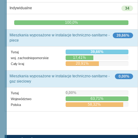
Indywidualne
34
0,0%
100,0%
Mieszkania wyposażone w instalacje techniczno-sanitarne -
39,66%
piece
39,66%
Tutaj
17,41%
woj. zachodniopomorskie
20,91%
Cały kraj
Mieszkania wyposażone w instalacje techniczno-sanitarne -
0,00%
gaz sieciowy
0,00%
Tutaj
63,71%
Województwo
58,32%
Polska