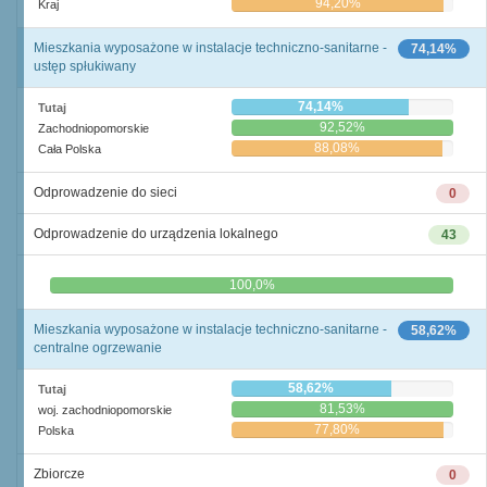
94,20%
Kraj
Mieszkania wyposażone w instalacje techniczno-sanitarne -
74,14%
ustęp spłukiwany
74,14%
Tutaj
92,52%
Zachodniopomorskie
88,08%
Cała Polska
Odprowadzenie do sieci
0
Odprowadzenie do urządzenia lokalnego
43
0,0%
100,0%
Mieszkania wyposażone w instalacje techniczno-sanitarne -
58,62%
centralne ogrzewanie
58,62%
Tutaj
81,53%
woj. zachodniopomorskie
77,80%
Polska
Zbiorcze
0