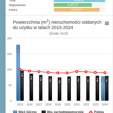
0,53 m
Tutaj
2
0,40 m
Województwo
2
0,47 m
Polska
2
Powierzchnia (m
) nieruchomości oddanych
do użytku w latach 2015-2024
(Źródło: GUS)
200
180,0
150
100
96,4
86,9
83,3
80,6
79,8
79,7
78,9
78,7
79,0
77,9
75,0
50
0
2015
2016
2017
2018
2019
2020
2021
2022
2023
2024
Wieś Górzno
Woj. zachodniopomorskie
Polska