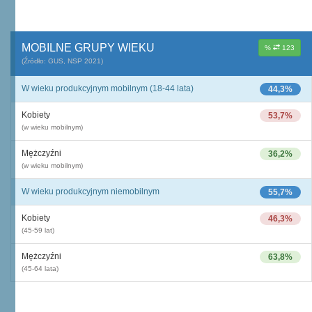
MOBILNE GRUPY WIEKU
%
123
(Źródło: GUS, NSP 2021)
W wieku produkcyjnym mobilnym (18-44 lata)
44,3%
Kobiety
53,7%
(w wieku mobilnym)
Mężczyźni
36,2%
(w wieku mobilnym)
W wieku produkcyjnym niemobilnym
55,7%
Kobiety
46,3%
(45-59 lat)
Mężczyźni
63,8%
(45-64 lata)