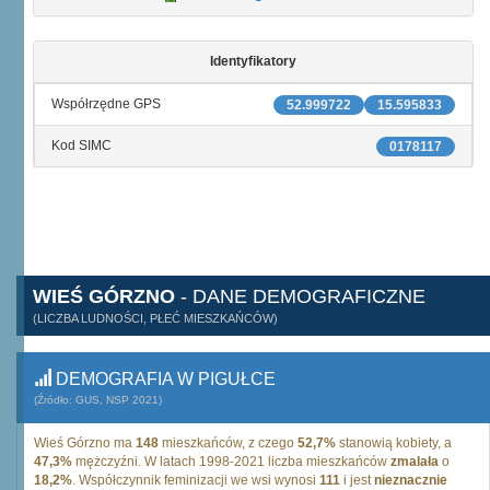
Identyfikatory
Współrzędne GPS
52.999722
15.595833
Kod SIMC
0178117
WIEŚ GÓRZNO
- DANE DEMOGRAFICZNE
(LICZBA LUDNOŚCI, PŁEĆ MIESZKAŃCÓW)
DEMOGRAFIA W PIGUŁCE
(Źródło: GUS, NSP 2021)
Wieś Górzno ma
148
mieszkańców, z czego
52,7%
stanowią kobiety, a
47,3%
mężczyźni. W latach 1998-2021 liczba mieszkańców
zmalała
o
18,2%
. Współczynnik feminizacji we wsi wynosi
111
i jest
nieznacznie