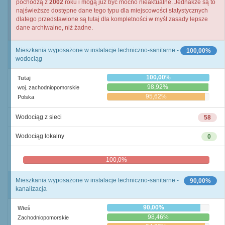
pochodzą z
2002
roku i mogą już być mocno nieaktualne. Jednakże są to
najświeższe dostępne dane tego typu dla miejscowości statystycznych
dlatego przedstawione są tutaj dla kompletności w myśl zasady lepsze
dane archiwalne, niż żadne.
Mieszkania wyposażone w instalacje techniczno-sanitarne -
100,00%
wodociąg
100,00%
Tutaj
98,92%
woj. zachodniopomorskie
95,62%
Polska
Wodociąg z sieci
58
Wodociąg lokalny
0
100,0%
0,0%
Mieszkania wyposażone w instalacje techniczno-sanitarne -
90,00%
kanalizacja
90,00%
Wieś
98,46%
Zachodniopomorskie