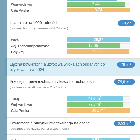
3,44
Województwo
3,74
Cała Polska
Liczba izb na 1000 ludności
20,27
(oddanych do użytkowania w 2024 roku)
20,27
Wieś
17,05
woj. zachodniopomorskie
19,95
Cały kraj
2
Łączna powierzchnia użytkowa w lokalach oddanych do
79 m
użytkowania w 2024
2
Przeciętna powierzchnia użytkowa nieruchomości
79,0 m
(oddanej do użytkowania w 2024 roku)
2
79,0 m
Tutaj
2
79,7 m
Województwo
2
89,2 m
Cała Polska
2
Powierzchnia budynku mieszkalnego na osobę
0,53 m
(oddanego do użytkowania w 2024 roku)
2