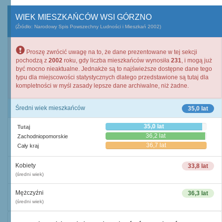
WIEK MIESZKAŃCÓW WSI GÓRZNO
(Źródło: Narodowy Spis Powszechny Ludności i Mieszkań 2002)
Proszę zwrócić uwagę na to, że dane prezentowane w tej sekcji
pochodzą z
2002
roku, gdy liczba mieszkańców wynosiła
231
, i mogą już
być mocno nieaktualne. Jednakże są to najświeższe dostępne dane tego
typu dla miejscowości statystycznych dlatego przedstawione są tutaj dla
kompletności w myśl zasady lepsze dane archiwalne, niż żadne.
Średni wiek mieszkańców
35,0 lat
35,0 lat
Tutaj
36,2 lat
Zachodniopomorskie
36,7 lat
Cały kraj
Kobiety
33,8 lat
(średni wiek)
Mężczyźni
36,3 lat
(średni wiek)