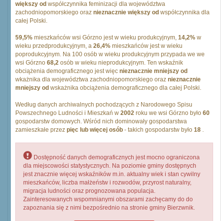
większy od
współczynnika feminizacji dla województwa
zachodniopomorskiego oraz
nieznacznie większy od
współczynnika dla
całej Polski.
59,5%
mieszkańców wsi Górzno jest w wieku produkcyjnym,
14,2%
w
wieku przedprodukcyjnym, a
26,4%
mieszkańców jest w wieku
poprodukcyjnym. Na 100 osób w wieku produkcyjnym przypada we we
wsi Górzno
68,2
osób w wieku nieprodukcyjnym. Ten wskaźnik
obciążenia demograficznego jest więc
nieznacznie mniejszy od
wkażnika dla województwa zachodniopomorskiego oraz
nieznacznie
mniejszy od
wskażnika obciążenia demograficznego dla całej Polski.
Według danych archiwalnych pochodzących z Narodowego Spisu
Powszechnego Ludności i Mieszkań w
2002
roku we wsi Górzno było
60
gospodarstw domowych. Wśród nich dominowały gospodarstwa
zamieszkałe przez
pięc lub więcej osób
- takich gospodarstw było
18
.
Dostępność danych demograficznych jest mocno ograniczona
dla miejscowości statystycznych. Na poziomie gminy dostępnych
jest znacznie więcej wskaźników m.in. aktualny wiek i stan cywilny
mieszkańców, liczba małżeństw i rozwodów, przyrost naturalny,
migracja ludności oraz prognozowana populacja.
Zainteresowanych wspomnianymi obszarami zachęcamy do do
zapoznania się z nimi bezpośrednio na stronie gminy Bierzwnik.