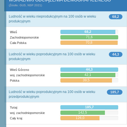
(Źródło: GUS, NSP 2021)
Ludność w wieku nieprodukcyjnym na 100 osób w wieku
68,2
produkcyjnym
68,2
Wieś
71,6
Zachodniopomorskie
70,8
Cała Polska
Ludność w wieku poprodukcyjnym na 100 osób w wieku
44,3
produkcyjnym
44,3
Wieś Górzno
42,1
woj. zachodniopomorskie
39,5
Polska
Ludność w wieku poprodukcyjnym na 100 osób w wieku
185,7
przedprodukcyjnym
185,7
Tutaj
142,5
woj. zachodniopomorskie
126,0
Cały kraj