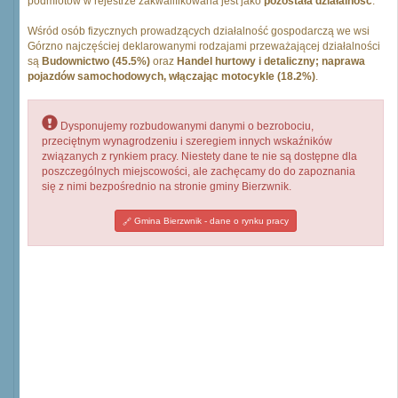
podmiotów w rejestrze zakwalifikowana jest jako
pozostała działalność
.
Wśród osób fizycznych prowadzących działalność gospodarczą we wsi
Górzno najczęściej deklarowanymi rodzajami przeważającej działalności
są
Budownictwo (45.5%)
oraz
Handel hurtowy i detaliczny; naprawa
pojazdów samochodowych, włączając motocykle (18.2%)
.
Dysponujemy rozbudowanymi danymi o bezrobociu,
przeciętnym wynagrodzeniu i szeregiem innych wskaźników
związanych z rynkiem pracy. Niestety dane te nie są dostępne dla
poszczególnych miejscowości, ale zachęcamy do do zapoznania
się z nimi bezpośrednio na stronie gminy Bierzwnik.
Gmina Bierzwnik - dane o rynku pracy