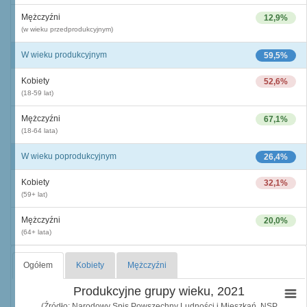
Mężczyźni
12,9%
(w wieku przedprodukcyjnym)
W wieku produkcyjnym
59,5%
Kobiety
52,6%
(18-59 lat)
Mężczyźni
67,1%
(18-64 lata)
W wieku poprodukcyjnym
26,4%
Kobiety
32,1%
(59+ lat)
Mężczyźni
20,0%
(64+ lata)
Ogółem
Kobiety
Mężczyźni
Produkcyjne grupy wieku, 2021
(Źródło: Narodowy Spis Powszechny Ludności i Mieszkań, NSP