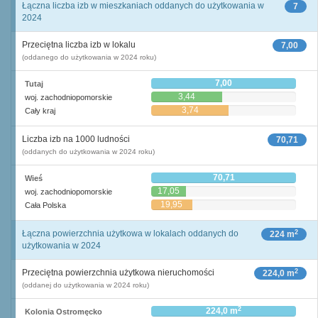
Łączna liczba izb w mieszkaniach oddanych do użytkowania w
7
2024
Przeciętna liczba izb w lokalu
7,00
(oddanego do użytkowania w 2024 roku)
7,00
Tutaj
3,44
woj. zachodniopomorskie
3,74
Cały kraj
Liczba izb na 1000 ludności
70,71
(oddanych do użytkowania w 2024 roku)
70,71
Wieś
17,05
woj. zachodniopomorskie
19,95
Cała Polska
2
Łączna powierzchnia użytkowa w lokalach oddanych do
224 m
użytkowania w 2024
2
Przeciętna powierzchnia użytkowa nieruchomości
224,0 m
(oddanej do użytkowania w 2024 roku)
2
224,0 m
Kolonia Ostromęcko