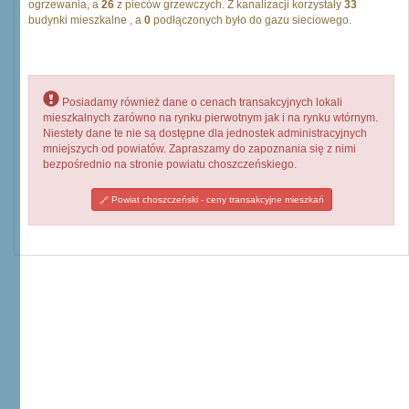
ogrzewania, a
26
z pieców grzewczych. Z kanalizacji korzystały
33
budynki mieszkalne , a
0
podłączonych było do gazu sieciowego.
Posiadamy również dane o cenach transakcyjnych lokali
mieszkalnych zarówno na rynku pierwotnym jak i na rynku wtórnym.
Niestety dane te nie są dostępne dla jednostek administracyjnych
mniejszych od powiatów. Zapraszamy do zapoznania się z nimi
bezpośrednio na stronie powiatu choszczeńskiego.
Powiat choszczeński - ceny transakcyjne mieszkań