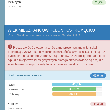
Mężczyźni
41,9%
(45-64 lata)
WIEK MIESZKAŃCÓW KOLONII OSTROMĘCKO
(Źródło: Narodowy Spis Powszechny Ludności i Mieszkań 2002)
Proszę zwrócić uwagę na to, że dane prezentowane w tej sekcji
pochodzą z
2002
roku, gdy liczba mieszkańców wynosiła
116
, i mogą już
być mocno nieaktualne. Jednakże są to najświeższe dostępne dane tego
typu dla miejscowości statystycznych dlatego przedstawione są tutaj dla
kompletności w myśl zasady lepsze dane archiwalne, niż żadne.
Średni wiek mieszkańców
41,6 lat
41,6 lat
Wieś
36,2 lat
Województwo
36,7 lat
Cały kraj
Kobiety
39,4 lat
(średni wiek)