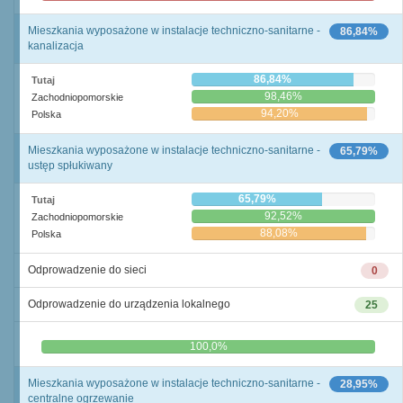
Mieszkania wyposażone w instalacje techniczno-sanitarne -
86,84%
kanalizacja
86,84%
Tutaj
98,46%
Zachodniopomorskie
94,20%
Polska
Mieszkania wyposażone w instalacje techniczno-sanitarne -
65,79%
ustęp spłukiwany
65,79%
Tutaj
92,52%
Zachodniopomorskie
88,08%
Polska
Odprowadzenie do sieci
0
Odprowadzenie do urządzenia lokalnego
25
0,0%
100,0%
Mieszkania wyposażone w instalacje techniczno-sanitarne -
28,95%
centralne ogrzewanie