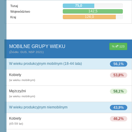
75,0
Tutaj
142,5
Województwo
126,0
Kraj
MOBILNE GRUPY WIEKU
%
123
(Źródło: GUS, NSP 2021)
W wieku produkcyjnym mobilnym (18-44 lata)
56,1%
Kobiety
53,8%
(w wieku mobilnym)
Mężczyźni
58,1%
(w wieku mobilnym)
W wieku produkcyjnym niemobilnym
43,9%
Kobiety
46,2%
(45-59 lat)