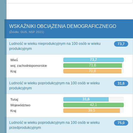
WSKAŹNIKI OBCIĄŻENIA DEMOGRAFICZNEGO
(Źródło: GUS, NSP 2021)
Ludność w wieku nieprodukcyjnym na 100 osób w wieku
73,7
produkcyjnym
73,7
Wieś
71,6
woj. zachodniopomorskie
70,8
Kraj
Ludność w wieku poprodukcyjnym na 100 osób w wieku
31,6
produkcyjnym
31,6
Tutaj
42,1
Województwo
39,5
Kraj
Ludność w wieku poprodukcyjnym na 100 osób w wieku
75,0
przedprodukcyjnym