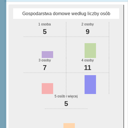
Gospodarstwa domowe według liczby osób
1 osoba
2 osoby
5
9
3 osoby
4 osoby
7
11
5 osób i więcej
5