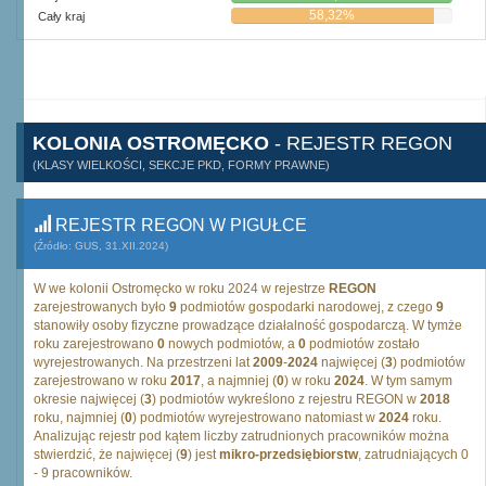
58,32%
Cały kraj
KOLONIA OSTROMĘCKO
- REJESTR REGON
(KLASY WIELKOŚCI, SEKCJE PKD, FORMY PRAWNE)
REJESTR REGON W PIGUŁCE
(Źródło: GUS, 31.XII.2024)
W we kolonii Ostromęcko w roku 2024 w rejestrze
REGON
zarejestrowanych było
9
podmiotów gospodarki narodowej, z czego
9
stanowiły osoby fizyczne prowadzące działalność gospodarczą. W tymże
roku zarejestrowano
0
nowych podmiotów, a
0
podmiotów zostało
wyrejestrowanych. Na przestrzeni lat
2009
-
2024
najwięcej (
3
) podmiotów
zarejestrowano w roku
2017
, a najmniej (
0
) w roku
2024
. W tym samym
okresie najwięcej (
3
) podmiotów wykreślono z rejestru REGON w
2018
roku, najmniej (
0
) podmiotów wyrejestrowano natomiast w
2024
roku.
Analizując rejestr pod kątem liczby zatrudnionych pracowników można
stwierdzić, że najwięcej (
9
) jest
mikro-przedsiębiorstw
, zatrudniających 0
- 9 pracowników.