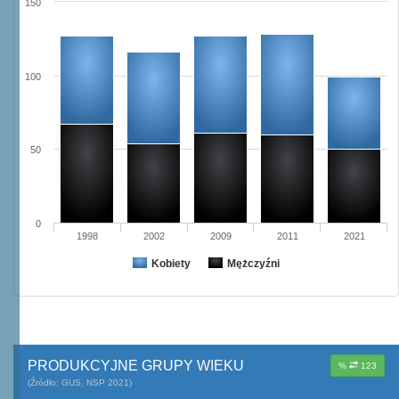
150
100
50
0
1998
2002
2009
2011
2021
Kobiety
Mężczyźni
PRODUKCYJNE GRUPY WIEKU
%
123
(Źródło: GUS, NSP 2021)