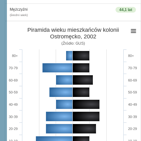
Mężczyźni
44,1 lat
(średni wiek)
Piramida wieku mieszkańców kolonii
Ostromęcko, 2002
(Źródło: GUS)
80+
80+
70-79
70-79
60-69
60-69
50-59
50-59
40-49
40-49
30-39
30-39
20-29
20-29