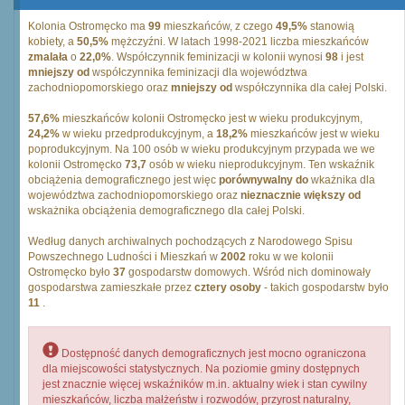
Kolonia Ostromęcko ma
99
mieszkańców, z czego
49,5%
stanowią
kobiety, a
50,5%
mężczyźni. W latach 1998-2021 liczba mieszkańców
zmalała
o
22,0%
. Współczynnik feminizacji w kolonii wynosi
98
i jest
mniejszy od
współczynnika feminizacji dla województwa
zachodniopomorskiego oraz
mniejszy od
współczynnika dla całej Polski.
57,6%
mieszkańców kolonii Ostromęcko jest w wieku produkcyjnym,
24,2%
w wieku przedprodukcyjnym, a
18,2%
mieszkańców jest w wieku
poprodukcyjnym. Na 100 osób w wieku produkcyjnym przypada we we
kolonii Ostromęcko
73,7
osób w wieku nieprodukcyjnym. Ten wskaźnik
obciążenia demograficznego jest więc
porównywalny do
wkażnika dla
województwa zachodniopomorskiego oraz
nieznacznie większy od
wskażnika obciążenia demograficznego dla całej Polski.
Według danych archiwalnych pochodzących z Narodowego Spisu
Powszechnego Ludności i Mieszkań w
2002
roku w we kolonii
Ostromęcko było
37
gospodarstw domowych. Wśród nich dominowały
gospodarstwa zamieszkałe przez
cztery osoby
- takich gospodarstw było
11
.
Dostępność danych demograficznych jest mocno ograniczona
dla miejscowości statystycznych. Na poziomie gminy dostępnych
jest znacznie więcej wskaźników m.in. aktualny wiek i stan cywilny
mieszkańców, liczba małżeństw i rozwodów, przyrost naturalny,