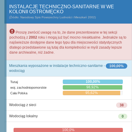
INSTALACJE TECHNICZNO-SANITARNE W WE
KOLONII OSTROMĘCKO
(Źródło: Narodowy Spis Powszechny Ludności i Mieszkań 2002)
Proszę zwrócić uwagę na to, że dane prezentowane w tej sekcji
pochodzą z
2002
roku i mogą już być mocno nieaktualne. Jednakże są to
najświeższe dostępne dane tego typu dla miejscowości statystycznych
dlatego przedstawione są tutaj dla kompletności w myśl zasady lepsze
dane archiwalne, niż żadne.
Mieszkania wyposażone w instalacje techniczno-sanitarne -
100,00%
wodociąg
100,00%
Tutaj
98,92%
woj. zachodniopomorskie
95,62%
Cała Polska
Wodociąg z sieci
38
Wodociąg lokalny
0
100,0%
0,0%