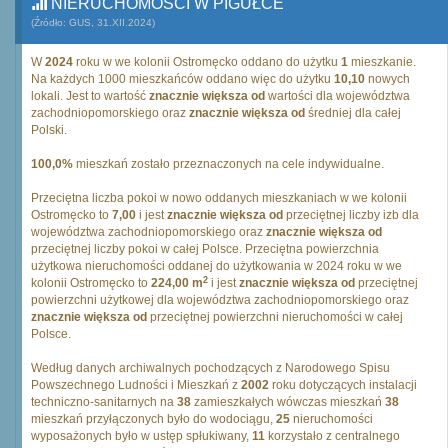
NIERUCHOMOŚCI W PIGUŁCE
(Źródło: GUS, 31.XII.2024)
W
2024
roku w we kolonii Ostromęcko oddano do użytku
1
mieszkanie.
Na każdych 1000 mieszkańców oddano więc do użytku
10,10
nowych
lokali. Jest to wartość
znacznie większa od
wartości dla województwa
zachodniopomorskiego oraz
znacznie większa od
średniej dla całej
Polski.
100,0%
mieszkań zostało przeznaczonych na cele indywidualne.
Przeciętna liczba pokoi w nowo oddanych mieszkaniach w we kolonii
Ostromęcko to
7,00
i jest
znacznie większa od
przeciętnej liczby izb dla
województwa zachodniopomorskiego oraz
znacznie większa od
przeciętnej liczby pokoi w całej Polsce. Przeciętna powierzchnia
użytkowa nieruchomości oddanej do użytkowania w 2024 roku w we
2
kolonii Ostromęcko to
224,00 m
i jest
znacznie większa od
przeciętnej
powierzchni użytkowej dla województwa zachodniopomorskiego oraz
znacznie większa od
przeciętnej powierzchni nieruchomości w całej
Polsce.
Według danych archiwalnych pochodzących z Narodowego Spisu
Powszechnego Ludności i Mieszkań z
2002
roku dotyczących instalacji
techniczno-sanitarnych na
38
zamieszkałych wówczas mieszkań
38
mieszkań przyłączonych było do wodociągu,
25
nieruchomości
wyposażonych było w ustęp spłukiwany,
11
korzystało z centralnego