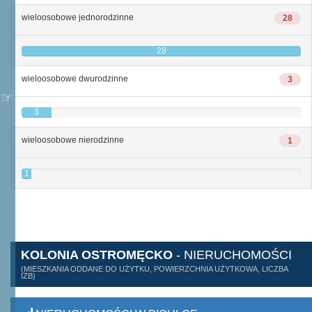
wieloosobowe jednorodzinne
28
28
wieloosobowe dwurodzinne
3
3
wieloosobowe nierodzinne
1
1
KOLONIA OSTROMĘCKO
- NIERUCHOMOŚCI
(MIESZKANIA ODDANE DO UŻYTKU, POWIERZCHNIA UŻYTKOWA, LICZBA
IZB)