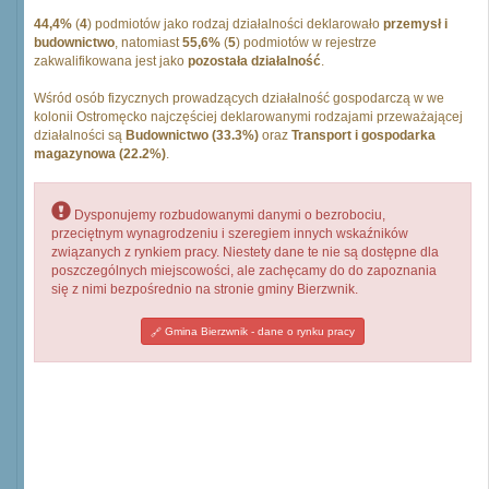
44,4%
(
4
) podmiotów jako rodzaj działalności deklarowało
przemysł i
budownictwo
, natomiast
55,6%
(
5
) podmiotów w rejestrze
zakwalifikowana jest jako
pozostała działalność
.
Wśród osób fizycznych prowadzących działalność gospodarczą w we
kolonii Ostromęcko najczęściej deklarowanymi rodzajami przeważającej
działalności są
Budownictwo (33.3%)
oraz
Transport i gospodarka
magazynowa (22.2%)
.
Dysponujemy rozbudowanymi danymi o bezrobociu,
przeciętnym wynagrodzeniu i szeregiem innych wskaźników
związanych z rynkiem pracy. Niestety dane te nie są dostępne dla
poszczególnych miejscowości, ale zachęcamy do do zapoznania
się z nimi bezpośrednio na stronie gminy Bierzwnik.
Gmina Bierzwnik - dane o rynku pracy