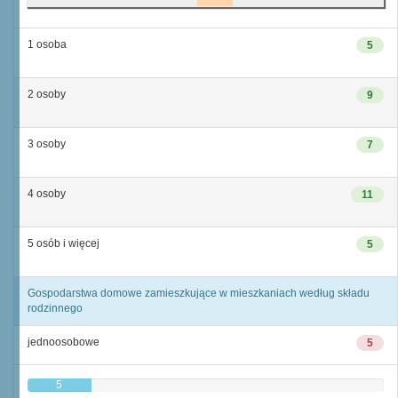
1 osoba
5
2 osoby
9
3 osoby
7
4 osoby
11
5 osób i więcej
5
Gospodarstwa domowe zamieszkujące w mieszkaniach według składu
rodzinnego
jednoosobowe
5
5