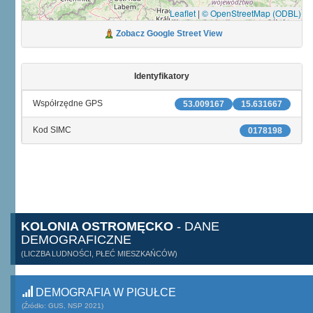
Leaflet
|
© OpenStreetMap (ODBL)
Zobacz Google Street View
Identyfikatory
Współrzędne GPS
53.009167
15.631667
Kod SIMC
0178198
KOLONIA OSTROMĘCKO
- DANE
DEMOGRAFICZNE
(LICZBA LUDNOŚCI, PŁEĆ MIESZKAŃCÓW)
DEMOGRAFIA W PIGUŁCE
(Źródło: GUS, NSP 2021)