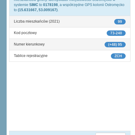
systemie
SIMC
to
0178198
, a współrzędne GPS kolonii Ostromęcko
to
(15.631667, 53.009167)
.
Liczba mieszkańców (2021)
99
Kod pocztowy
73-240
Numer kierunkowy
(+48) 95
Tablice rejestracyjne
ZCH