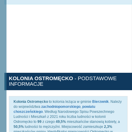
KOLONIA OSTROMĘCKO
- PODSTAWOWE
INFORMACJE
Kolonia Ostromęcko
to kolonia leżąca w gminie
Bierzwnik
. Należy
do województwa
zachodniopomorskiego
,
powiatu
choszczeńskiego
. Według Narodowego Spisu Powszechnego
Ludności i Mieszkań z 2021 roku liczba ludności w kolonii
Ostromęcko to
99
z czego
49,5%
mieszkańców stanowią kobiety, a
50,5%
ludności to mężczyźni. Miejscowość zamieszkuje
2,3%
mieszkańców gminy. Identyfikator miejscowości Ostromęcko w