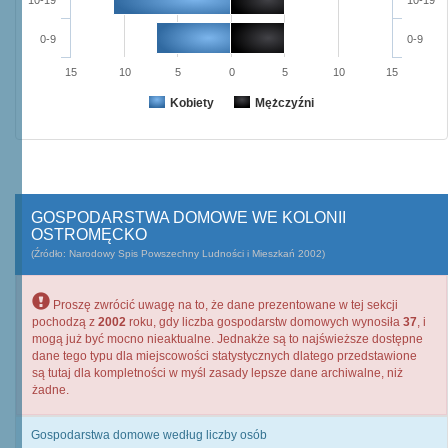
10-19
10-19
0-9
0-9
15
10
5
0
5
10
15
Kobiety
Mężczyźni
GOSPODARSTWA DOMOWE WE KOLONII
OSTROMĘCKO
(Źródło: Narodowy Spis Powszechny Ludności i Mieszkań 2002)
Proszę zwrócić uwagę na to, że dane prezentowane w tej sekcji
pochodzą z
2002
roku, gdy liczba gospodarstw domowych wynosiła
37
, i
mogą już być mocno nieaktualne. Jednakże są to najświeższe dostępne
dane tego typu dla miejscowości statystycznych dlatego przedstawione
są tutaj dla kompletności w myśl zasady lepsze dane archiwalne, niż
żadne.
Gospodarstwa domowe według liczby osób