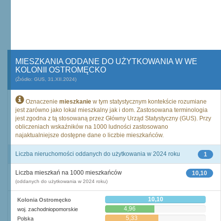
MIESZKANIA ODDANE DO UŻYTKOWANIA W WE
KOLONII OSTROMĘCKO
(Źródło: GUS, 31.XII.2024)
Oznaczenie
mieszkanie
w tym statystycznym kontekście rozumiane
jest zarówno jako lokal mieszkalny jak i dom. Zastosowana terminologia
jest zgodna z tą stosowaną przez Główny Urząd Statystyczny (GUS). Przy
obliczeniach wskaźników na 1000 ludności zastosowano
najaktualniejsze dostępne dane o liczbie mieszkańców.
Liczba nieruchomości oddanych do użytkowania w 2024 roku
1
Liczba mieszkań na 1000 mieszkańców
10,10
(oddanych do użytkowania w 2024 roku)
10,10
Kolonia Ostromęcko
4,96
woj. zachodniopomorskie
5,33
Polska