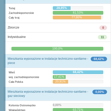
28,95%
Tutaj
81,53%
Zachodniopomorskie
77,80%
Cały kraj
Zbiorcze
0
Indywidualne
11
0,0%
100,0%
Mieszkania wyposażone w instalacje techniczno-sanitarne -
68,42%
piece
68,42%
Wieś
17,41%
woj. zachodniopomorskie
20,91%
Cała Polska
Mieszkania wyposażone w instalacje techniczno-sanitarne -
0,00%
gaz sieciowy
0,00%
Kolonia Ostromęcko
63,71%
Województwo