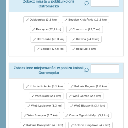
Zobacz miasta w pobliżu kolonii
Ostromęcko
Dobiegniew (9,2 km)
Strzelce Krajeńskie (16,2 km)
Pełczyce (22,2 km)
Choszczno (22,7 km)
Drezdenko (23,3 km)
Drawno (24,9 km)
Barlinek (27,6 km)
Recz (28,4 km)
Zobacz inne miejscowości w pobliżu kolonii
Ostromęcko
Kolonia Kołecko (0,5 km)
Kolonia Krzywin (1,0 km)
Wieś Kolsk (2,1 km)
Wieś Górzno (2,6 km)
Wieś Lubiewko (3,3 km)
Wieś Bierzwnik (3,4 km)
Wieś Starzyce (3,7 km)
Osada Ogardzki Młyn (3,9 km)
Kolonia Bożejewko (4,0 km)
Kolonia Smędowa (4,2 km)