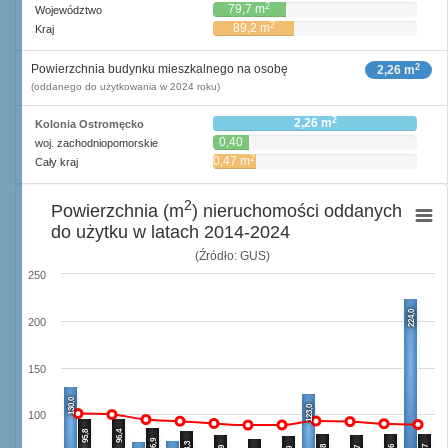
2
79,7 m
Województwo
2
89,2 m
Kraj
2
Powierzchnia budynku mieszkalnego na osobę
2,26 m
(oddanego do użytkowania w 2024 roku)
2
2,26 m
Kolonia Ostromęcko
0,40
woj. zachodniopomorskie
2
m
2
0,47 m
Cały kraj
2
Powierzchnia (m
) nieruchomości oddanych
do użytku w latach 2014-2024
(Źródło: GUS)
250
224,0
200
150
130,0
123,0
100
95,8
96,4
86,9
83,3