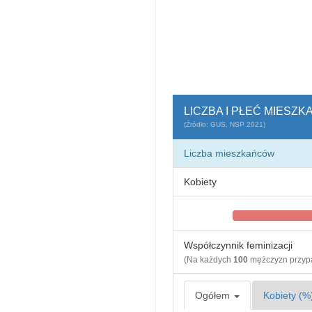
LICZBA I PŁEĆ MIESZ
(Źródło: GUS, NSP 2021)
Liczba mieszkańców
Kobiety
Współczynnik feminizacji
(Na każdych
100
mężczyzn przy
Ogółem
Kobiety (%