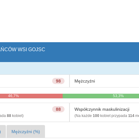
KAŃCÓW WSI GOJSC
98
Mężczyźni
46,7%
53,3%
88
Współczynnik maskulinizacji
pada
88
kobiet)
(Na każde
100
kobiet przypada
114
mę
)
Mężczyźni (%)