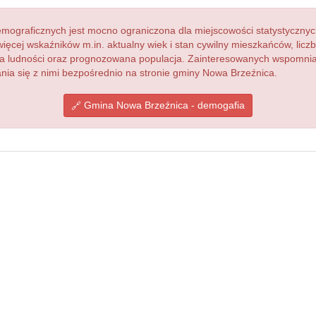
ograficznych jest mocno ograniczona dla miejscowości statystycznyc
więcej wskaźników m.in. aktualny wiek i stan cywilny mieszkańców, lic
acja ludności oraz prognozowana populacja. Zainteresowanych wspomn
ia się z nimi bezpośrednio na stronie gminy Nowa Brzeźnica.
Gmina Nowa Brzeźnica - demogafia