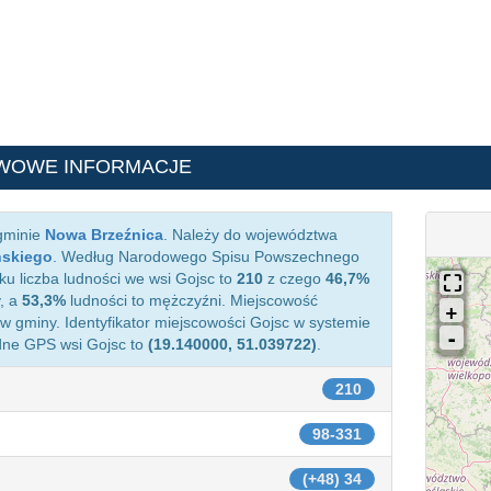
WOWE INFORMACJE
 gminie
Nowa Brzeźnica
. Należy do województwa
ńskiego
. Według Narodowego Spisu Powszechnego
ku liczba ludności we wsi Gojsc to
210
z czego
46,7%
, a
53,3%
ludności to mężczyźni. Miejscowość
 gminy. Identyfikator miejscowości Gojsc w systemie
dne GPS wsi Gojsc to
(19.140000, 51.039722)
.
210
98-331
(+48) 34