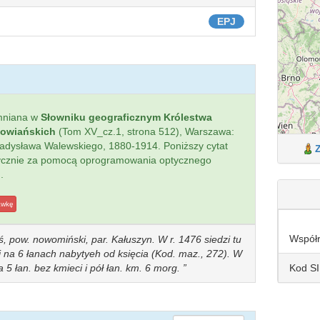
EPJ
mniana w
Słowniku geograficznym Królestwa
łowiańskich
(Tom XV_cz.1, strona 512), Warszawa:
 Władysława Walewskiego, 1880-1914. Poniższy cytat
tycznie za pomocą oprogramowania optycznego
.
awkę
Współ
, pow. nowomiński, par. Kałuszyn. W r. 1476 siedzi tu
na 6 łanach nabytyeh od księcia (Kod. maz., 272). W
Kod S
5 łan. bez kmieci i pół łan. km. 6 morg.