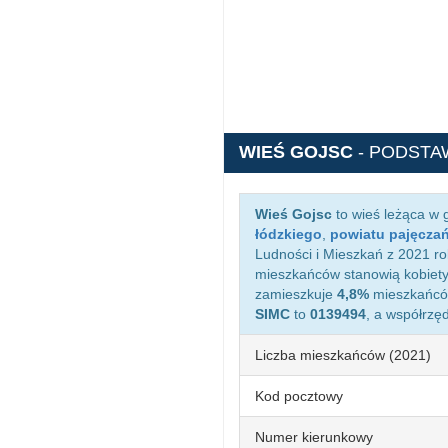
WIEŚ GOJSC
- PODSTA
Wieś Gojsc
to wieś leżąca w
łódzkiego
,
powiatu pajęcza
Ludności i Mieszkań z 2021 ro
mieszkańców stanowią kobiety
zamieszkuje
4,8%
mieszkańców
SIMC
to
0139494
, a współrzę
Liczba mieszkańców (2021)
Kod pocztowy
Numer kierunkowy