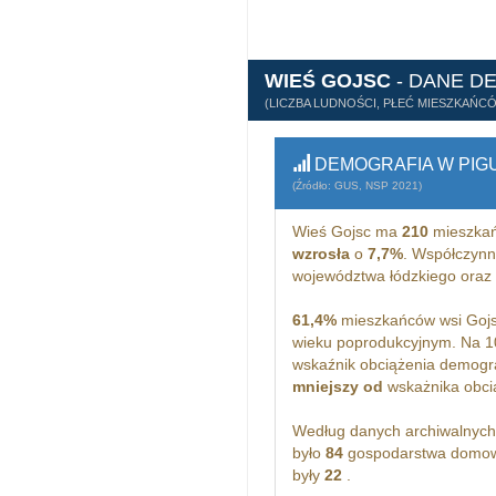
WIEŚ GOJSC
- DANE D
(LICZBA LUDNOŚCI, PŁEĆ MIESZKAŃC
DEMOGRAFIA W PIG
(Źródło: GUS, NSP 2021)
Wieś Gojsc ma
210
mieszkań
wzrosła
o
7,7%
. Współczynn
województwa łódzkiego oraz
61,4%
mieszkańców wsi Gojs
wieku poprodukcyjnym. Na 1
wskaźnik obciążenia demogra
mniejszy od
wskażnika obcią
Według danych archiwalnyc
było
84
gospodarstwa domowe
były
22
.