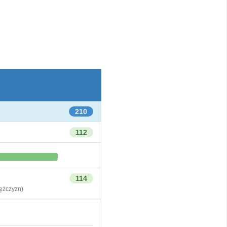
210
112
114
żczyzn)