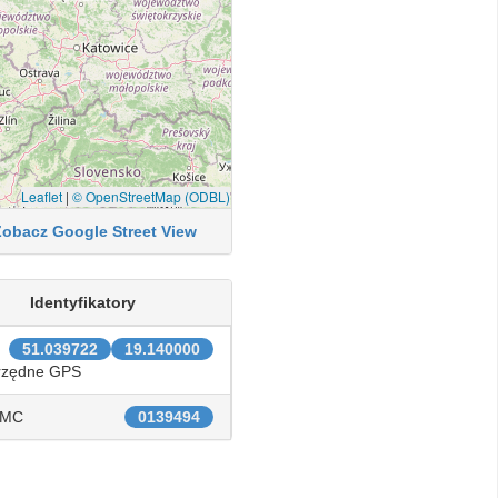
Leaflet
|
© OpenStreetMap (ODBL)
Zobacz Google Street View
Identyfikatory
51.039722
19.140000
rzędne GPS
IMC
0139494