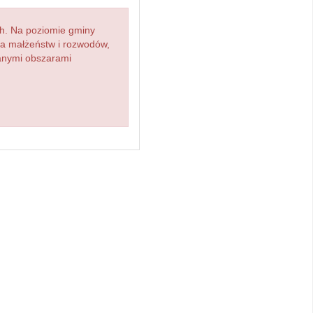
h. Na poziomie gminy
zba małżeństw i rozwodów,
ianymi obszarami