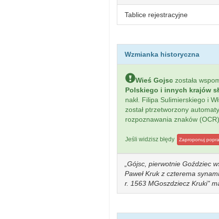
Tablice rejestracyjne
Wzmianka historyczna
Wieś Gojsc
została wspo
Polskiego i innych krajów s
nakł. Filipa Sulimierskiego i
został ptrzetworzony automa
rozpoznawania znaków (OCR)
Jeśli widzisz błędy
Zaproponuj popr
Gójsc, pierwotnie Goździec wś
Paweł Kruk z czterema synami 
r. 1563 MGoszdziecz Kruki" ma 