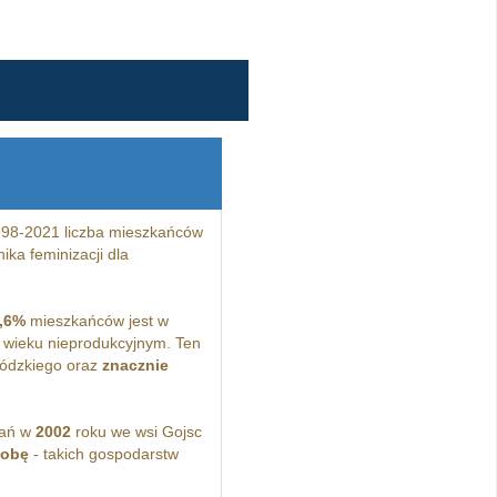
998-2021 liczba mieszkańców
ka feminizacji dla
,6%
mieszkańców jest w
wieku nieprodukcyjnym. Ten
łódzkiego oraz
znacznie
kań w
2002
roku we wsi Gojsc
sobę
- takich gospodarstw