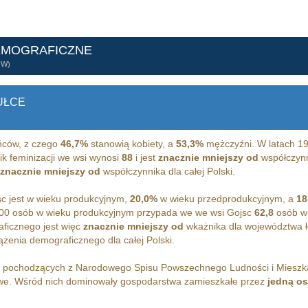
EMOGRAFICZNE
ÓW)
UŁCE
ców, z czego
46,7%
stanowią kobiety, a
53,3%
mężczyźni. W latach 1
ik feminizacji we wsi wynosi
88
i jest
znacznie mniejszy od
współczynni
znacznie mniejszy od
współczynnika dla całej Polski.
c jest w wieku produkcyjnym,
20,0%
w wieku przedprodukcyjnym, a
18
00 osób w wieku produkcyjnym przypada we we wsi Gojsc
62,8
osób w 
ficznego jest więc
znacznie mniejszy od
wkażnika dla województwa 
żenia demograficznego dla całej Polski.
h pochodzących z Narodowego Spisu Powszechnego Ludności i Miesz
. Wśród nich dominowały gospodarstwa zamieszkałe przez
jedną o