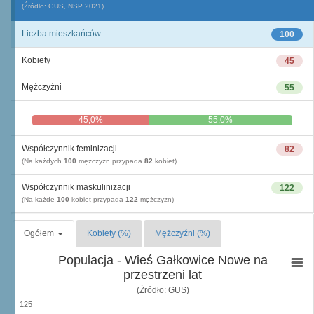
(Źródło: GUS, NSP 2021)
Liczba mieszkańców
100
Kobiety
45
Mężczyźni
55
45,0%
55,0%
Współczynnik feminizacji
82
(Na każdych
100
mężczyzn przypada
82
kobiet)
Współczynnik maskulinizacji
122
(Na każde
100
kobiet przypada
122
mężczyzn)
Ogółem
Kobiety (%)
Mężczyźni (%)
Populacja - Wieś Gałkowice Nowe na
przestrzeni lat
(Źródło: GUS)
125