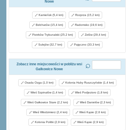
Nowe
Kamieńsk (5,4 km)
Rozprza (15,2 km)
Bełchatów (15,4 km)
Radomsko (19,6 km)
Piotrków Trybunalski (25,2 km)
Zelów (29,4 km)
Sulejów (32,7 km)
Pajęczno (33,3 km)
Zobacz inne miejscowości w pobliżu wsi
Gałkowice Nowe
Osada Ozga (1,0 km)
Kolonia Huby Ruszczyńskie (1,4 km)
Wieś Szpinalów (1,4 km)
Wieś Podjezioro (1,8 km)
Wieś Gałkowice Stare (2,2 km)
Wieś Danielów (2,3 km)
Wieś Włodzimierz (2,4 km)
Wieś Kąsie (2,6 km)
Kolonia Politki (2,9 km)
Wieś Kąsie (2,9 km)