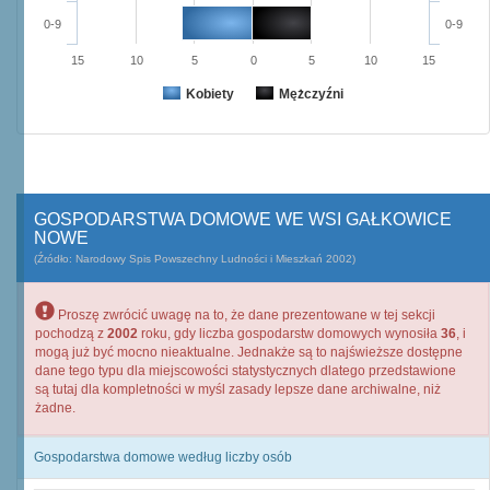
0-9
0-9
15
10
5
0
5
10
15
Kobiety
Mężczyźni
GOSPODARSTWA DOMOWE WE WSI GAŁKOWICE
NOWE
(Źródło: Narodowy Spis Powszechny Ludności i Mieszkań 2002)
Proszę zwrócić uwagę na to, że dane prezentowane w tej sekcji
pochodzą z
2002
roku, gdy liczba gospodarstw domowych wynosiła
36
, i
mogą już być mocno nieaktualne. Jednakże są to najświeższe dostępne
dane tego typu dla miejscowości statystycznych dlatego przedstawione
są tutaj dla kompletności w myśl zasady lepsze dane archiwalne, niż
żadne.
Gospodarstwa domowe według liczby osób