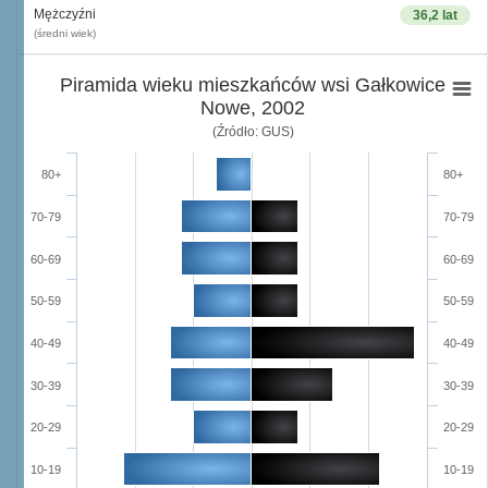
Mężczyźni
36,2 lat
(średni wiek)
Piramida wieku mieszkańców wsi Gałkowice
Nowe, 2002
(Źródło: GUS)
80+
80+
70-79
70-79
60-69
60-69
50-59
50-59
40-49
40-49
30-39
30-39
20-29
20-29
10-19
10-19