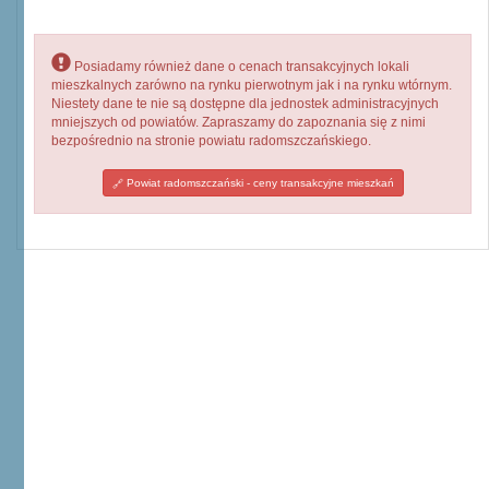
Posiadamy również dane o cenach transakcyjnych lokali
mieszkalnych zarówno na rynku pierwotnym jak i na rynku wtórnym.
Niestety dane te nie są dostępne dla jednostek administracyjnych
mniejszych od powiatów. Zapraszamy do zapoznania się z nimi
bezpośrednio na stronie powiatu radomszczańskiego.
Powiat radomszczański - ceny transakcyjne mieszkań