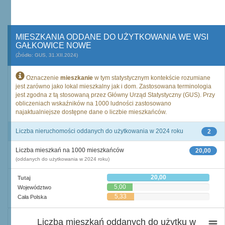
MIESZKANIA ODDANE DO UŻYTKOWANIA WE WSI
GAŁKOWICE NOWE
(Źródło: GUS, 31.XII.2024)
Oznaczenie
mieszkanie
w tym statystycznym kontekście rozumiane
jest zarówno jako lokal mieszkalny jak i dom. Zastosowana terminologia
jest zgodna z tą stosowaną przez Główny Urząd Statystyczny (GUS). Przy
obliczeniach wskaźników na 1000 ludności zastosowano
najaktualniejsze dostępne dane o liczbie mieszkańców.
Liczba nieruchomości oddanych do użytkowania w 2024 roku
2
Liczba mieszkań na 1000 mieszkańców
20,00
(oddanych do użytkowania w 2024 roku)
20,00
Tutaj
5,00
Województwo
5,33
Cała Polska
Liczba mieszkań oddanych do użytku w