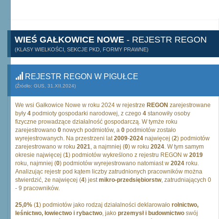
WIEŚ GAŁKOWICE NOWE
- REJESTR REGON
(KLASY WIELKOŚCI, SEKCJE PKD, FORMY PRAWNE)
REJESTR REGON W PIGUŁCE
(Źródło: GUS, 31.XII.2024)
We wsi Gałkowice Nowe w roku 2024 w rejestrze
REGON
zarejestrowane
były
4
podmioty gospodarki narodowej, z czego
4
stanowiły osoby
fizyczne prowadzące działalność gospodarczą. W tymże roku
zarejestrowano
0
nowych podmiotów, a
0
podmiotów zostało
wyrejestrowanych. Na przestrzeni lat
2009
-
2024
najwięcej (
2
) podmiotów
zarejestrowano w roku
2021
, a najmniej (
0
) w roku
2024
. W tym samym
okresie najwięcej (
1
) podmiotów wykreślono z rejestru REGON w
2019
roku, najmniej (
0
) podmiotów wyrejestrowano natomiast w
2024
roku.
Analizując rejestr pod kątem liczby zatrudnionych pracowników można
stwierdzić, że najwięcej (
4
) jest
mikro-przedsiębiorstw
, zatrudniających 0
- 9 pracowników.
25,0%
(
1
) podmiotów jako rodzaj działalności deklarowało
rolnictwo,
leśnictwo, łowiectwo i rybactwo
, jako
przemysł i budownictwo
swój