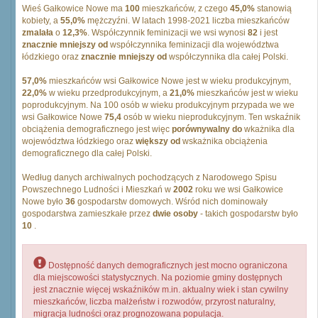
Wieś Gałkowice Nowe ma
100
mieszkańców, z czego
45,0%
stanowią
kobiety, a
55,0%
mężczyźni. W latach 1998-2021 liczba mieszkańców
zmalała
o
12,3%
. Współczynnik feminizacji we wsi wynosi
82
i jest
znacznie mniejszy od
współczynnika feminizacji dla województwa
łódzkiego oraz
znacznie mniejszy od
współczynnika dla całej Polski.
57,0%
mieszkańców wsi Gałkowice Nowe jest w wieku produkcyjnym,
22,0%
w wieku przedprodukcyjnym, a
21,0%
mieszkańców jest w wieku
poprodukcyjnym. Na 100 osób w wieku produkcyjnym przypada we we
wsi Gałkowice Nowe
75,4
osób w wieku nieprodukcyjnym. Ten wskaźnik
obciążenia demograficznego jest więc
porównywalny do
wkażnika dla
województwa łódzkiego oraz
większy od
wskażnika obciążenia
demograficznego dla całej Polski.
Według danych archiwalnych pochodzących z Narodowego Spisu
Powszechnego Ludności i Mieszkań w
2002
roku we wsi Gałkowice
Nowe było
36
gospodarstw domowych. Wśród nich dominowały
gospodarstwa zamieszkałe przez
dwie osoby
- takich gospodarstw było
10
.
Dostępność danych demograficznych jest mocno ograniczona
dla miejscowości statystycznych. Na poziomie gminy dostępnych
jest znacznie więcej wskaźników m.in. aktualny wiek i stan cywilny
mieszkańców, liczba małżeństw i rozwodów, przyrost naturalny,
migracja ludności oraz prognozowana populacja.