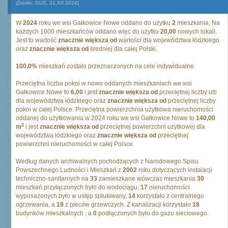
(Źródło: GUS, 31.XII.2024)
W
2024
roku we wsi Gałkowice Nowe oddano do użytku
2
mieszkania. Na
każdych 1000 mieszkańców oddano więc do użytku
20,00
nowych lokali.
Jest to wartość
znacznie większa od
wartości dla województwa łódzkiego
oraz
znacznie większa od
średniej dla całej Polski.
100,0%
mieszkań zostało przeznaczonych na cele indywidualne.
Przeciętna liczba pokoi w nowo oddanych mieszkaniach we wsi
Gałkowice Nowe to
6,00
i jest
znacznie większa od
przeciętnej liczby izb
dla województwa łódzkiego oraz
znacznie większa od
przeciętnej liczby
pokoi w całej Polsce. Przeciętna powierzchnia użytkowa nieruchomości
oddanej do użytkowania w 2024 roku we wsi Gałkowice Nowe to
140,00
2
m
i jest
znacznie większa od
przeciętnej powierzchni użytkowej dla
województwa łódzkiego oraz
znacznie większa od
przeciętnej
powierzchni nieruchomości w całej Polsce.
Według danych archiwalnych pochodzących z Narodowego Spisu
Powszechnego Ludności i Mieszkań z
2002
roku dotyczących instalacji
techniczno-sanitarnych na
33
zamieszkane wówczas mieszkania
30
mieszkań przyłączonych było do wodociągu,
17
nieruchomości
wyposażonych było w ustęp spłukiwany,
14
korzystało z centralnego
ogrzewania, a
19
z pieców grzewczych. Z kanalizacji korzystało
18
budynków mieszkalnych , a
0
podłączonych było do gazu sieciowego.