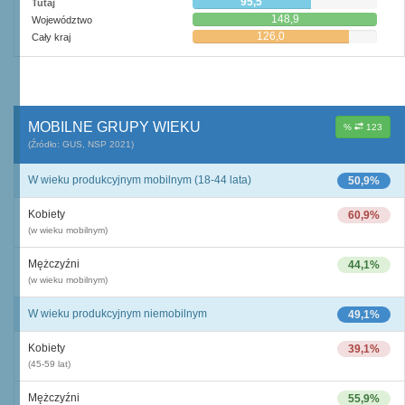
95,5
Tutaj
148,9
Województwo
126,0
Cały kraj
MOBILNE GRUPY WIEKU
%
123
(Źródło: GUS, NSP 2021)
W wieku produkcyjnym mobilnym (18-44 lata)
50,9%
Kobiety
60,9%
(w wieku mobilnym)
Mężczyźni
44,1%
(w wieku mobilnym)
W wieku produkcyjnym niemobilnym
49,1%
Kobiety
39,1%
(45-59 lat)
Mężczyźni
55,9%