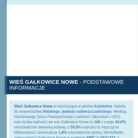
WIEŚ GAŁKOWICE NOWE
- PODSTAWOWE
INFORMACJE
Wieś Gałkowice Nowe
to wieś leżąca w gminie
Kamieńsk
. Należy
do województwa
łódzkiego
,
powiatu radomszczańskiego
. Według
Narodowego Spisu Powszechnego Ludności i Mieszkań z 2021
roku liczba ludności we wsi Gałkowice Nowe to
100
z czego
45,0%
mieszkańców stanowią kobiety, a
55,0%
ludności to mężczyźni.
Miejscowość zamieszkuje
1,8%
mieszkańców gminy. Identyfikator
miejscowości Gałkowice Nowe w systemie
SIMC
to
0541227
, a