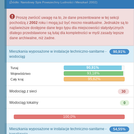
(Źródło: Narodowy Spis Powszechny Ludności i Mieszkań 2002)
Proszę zwrócić uwagę na to, że dane prezentowane w tej sekcji
pochodzą z
2002
roku i mogą już być mocno nieaktualne. Jednakże są to
najświeższe dostępne dane tego typu dla miejscowości statystycznych
dlatego przedstawione są tutaj dla kompletności w myśl zasady lepsze
dane archiwalne, niż żadne.
Mieszkania wyposażone w instalacje techniczno-sanitarne -
90,91%
wodociąg
90,91%
Tutaj
93,18%
Województwo
95,62%
Cały kraj
Wodociąg z sieci
30
Wodociąg lokalny
0
100,0%
0,0%
Mieszkania wyposażone w instalacje techniczno-sanitarne -
54,55%