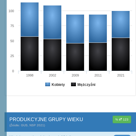
100
75
50
25
0
1998
2002
2009
2011
2021
Kobiety
Mężczyźni
PRODUKCYJNE GRUPY WIEKU
%
123
(Źródło: GUS, NSP 2021)