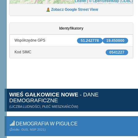
Leaflet
|
© OpenStreetMap (ODBL)
Zobacz Google Street View
Identyfikatory
Współrzędne GPS
51.242778
19.450000
Kod SIMC
0541227
WIEŚ GAŁKOWICE NOWE
- DANE
DEMOGRAFICZNE
(LICZBA LUDNOŚCI, PŁEĆ MIESZKAŃCÓW)
DEMOGRAFIA W PIGUŁCE
(Źródło: GUS, NSP 2021)