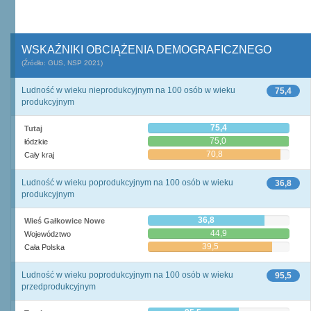
WSKAŹNIKI OBCIĄŻENIA DEMOGRAFICZNEGO
(Źródło: GUS, NSP 2021)
Ludność w wieku nieprodukcyjnym na 100 osób w wieku
75,4
produkcyjnym
75,4
Tutaj
75,0
łódzkie
70,8
Cały kraj
Ludność w wieku poprodukcyjnym na 100 osób w wieku
36,8
produkcyjnym
36,8
Wieś Gałkowice Nowe
44,9
Województwo
39,5
Cała Polska
Ludność w wieku poprodukcyjnym na 100 osób w wieku
95,5
przedprodukcyjnym