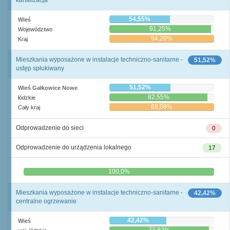
kanalizacja
54,55%
Wieś
91,25%
Województwo
94,20%
Kraj
Mieszkania wyposażone w instalacje techniczno-sanitarne -
51,52%
ustęp spłukiwany
51,52%
Wieś Gałkowice Nowe
82,55%
łódzkie
88,08%
Cały kraj
Odprowadzenie do sieci
0
Odprowadzenie do urządzenia lokalnego
17
0,0%
100,0%
Mieszkania wyposażone w instalacje techniczno-sanitarne -
42,42%
centralne ogrzewanie
42,42%
Wieś