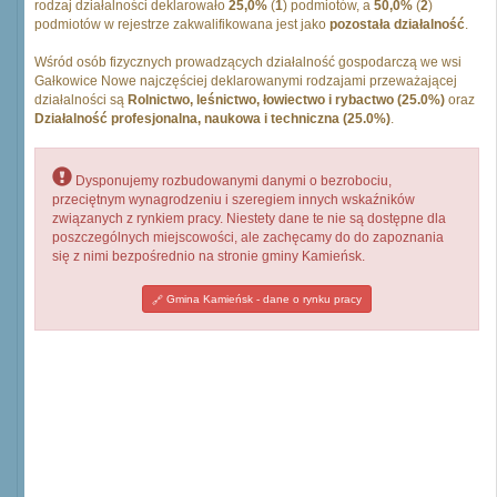
rodzaj działalności deklarowało
25,0%
(
1
) podmiotów, a
50,0%
(
2
)
podmiotów w rejestrze zakwalifikowana jest jako
pozostała działalność
.
Wśród osób fizycznych prowadzących działalność gospodarczą we wsi
Gałkowice Nowe najczęściej deklarowanymi rodzajami przeważającej
działalności są
Rolnictwo, leśnictwo, łowiectwo i rybactwo (25.0%)
oraz
Działalność profesjonalna, naukowa i techniczna (25.0%)
.
Dysponujemy rozbudowanymi danymi o bezrobociu,
przeciętnym wynagrodzeniu i szeregiem innych wskaźników
związanych z rynkiem pracy. Niestety dane te nie są dostępne dla
poszczególnych miejscowości, ale zachęcamy do do zapoznania
się z nimi bezpośrednio na stronie gminy Kamieńsk.
Gmina Kamieńsk - dane o rynku pracy