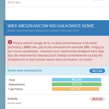
(45-64 lata)
WIEK MIESZKAŃCÓW WSI GAŁKOWICE NOWE
(Źródło: Narodowy Spis Powszechny Ludności i Mieszkań 2002)
Proszę zwrócić uwagę na to, że dane prezentowane w tej sekcji
pochodzą z
2002
roku, gdy liczba mieszkańców wynosiła
109
, i mogą już
być mocno nieaktualne. Jednakże są to najświeższe dostępne dane tego
typu dla miejscowości statystycznych dlatego przedstawione są tutaj dla
kompletności w myśl zasady lepsze dane archiwalne, niż żadne.
Średni wiek mieszkańców
38,1 lat
38,1 lat
Tutaj
38,5 lat
Województwo
36,7 lat
Cała Polska
Kobiety
40,0 lat
(średni wiek)