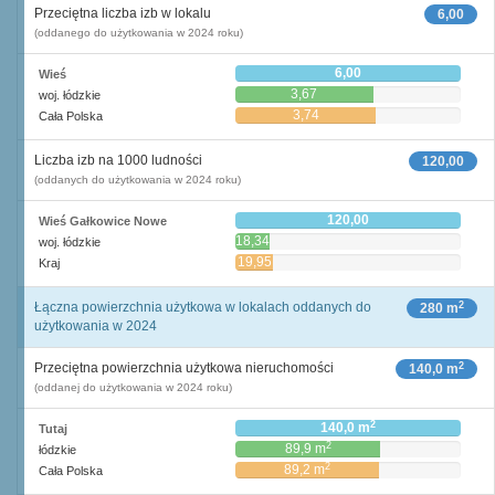
Przeciętna liczba izb w lokalu
6,00
(oddanego do użytkowania w 2024 roku)
6,00
Wieś
3,67
woj. łódzkie
3,74
Cała Polska
Liczba izb na 1000 ludności
120,00
(oddanych do użytkowania w 2024 roku)
120,00
Wieś Gałkowice Nowe
18,34
woj. łódzkie
19,95
Kraj
2
Łączna powierzchnia użytkowa w lokalach oddanych do
280 m
użytkowania w 2024
2
Przeciętna powierzchnia użytkowa nieruchomości
140,0 m
(oddanej do użytkowania w 2024 roku)
2
140,0 m
Tutaj
2
89,9 m
łódzkie
2
89,2 m
Cała Polska