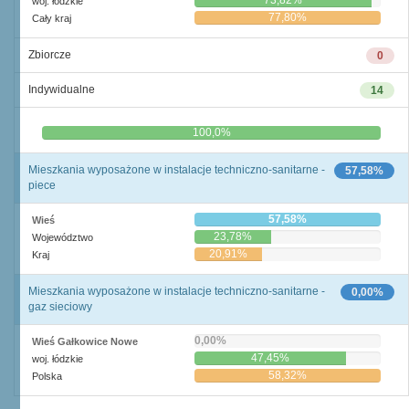
73,82%
woj. łódzkie
77,80%
Cały kraj
Zbiorcze
0
Indywidualne
14
0,0%
100,0%
Mieszkania wyposażone w instalacje techniczno-sanitarne -
57,58%
piece
57,58%
Wieś
23,78%
Województwo
20,91%
Kraj
Mieszkania wyposażone w instalacje techniczno-sanitarne -
0,00%
gaz sieciowy
0,00%
Wieś Gałkowice Nowe
47,45%
woj. łódzkie
58,32%
Polska