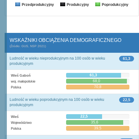
Przedprodukcyjny
Produkcyjny
Poprodukcyjny
WSKAŹNIKI OBCIĄŻENIA DEMOGRAFICZNEGO
(Źródło: GUS, NSP 2021)
Ludność w wieku nieprodukcyjnym na 100 osób w wieku
61,3
produkcyjnym
61,3
Wieś Gaboń
68,0
woj. małopolskie
70,8
Polska
Ludność w wieku poprodukcyjnym na 100 osób w wieku
22,5
produkcyjnym
22,5
Wieś
35,6
Województwo
39,5
Polska