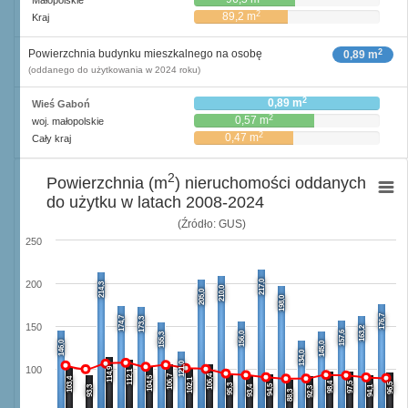
Małopolskie
2
89,2 m
Kraj
2
Powierzchnia budynku mieszkalnego na osobę
0,89 m
(oddanego do użytkowania w 2024 roku)
2
0,89 m
Wieś Gaboń
2
0,57 m
woj. małopolskie
2
0,47 m
Cały kraj
2
Powierzchnia (m
) nieruchomości oddanych
do użytku w latach 2008-2024
(Źródło: GUS)
250
217,0
200
214,3
210,0
205,0
198,0
176,7
174,7
173,3
150
163,2
157,6
156,0
155,3
146,0
145,0
134,0
121,0
100
114,9
112,1
106,7
106,4
104,5
103,4
102,1
98,4
97,5
96,5
95,3
94,5
93,3
93,4
94,1
92,3
88,3