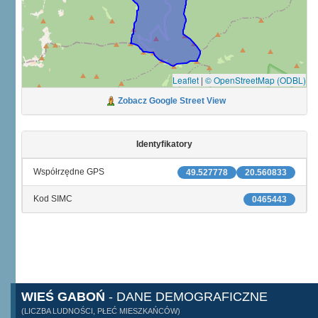
Leaflet
|
© OpenStreetMap (ODBL)
Zobacz Google Street View
Identyfikatory
Współrzędne GPS
49.527778
20.560833
Kod SIMC
0465443
WIEŚ GABOŃ
- DANE DEMOGRAFICZNE
(LICZBA LUDNOŚCI, PŁEĆ MIESZKAŃCÓW)