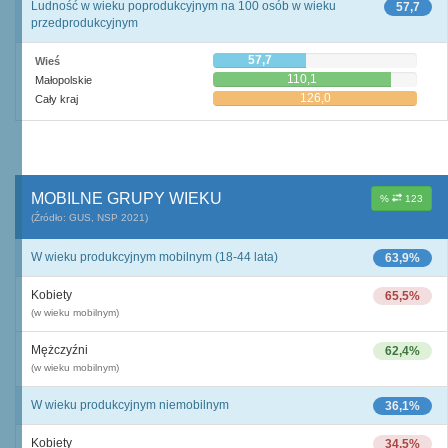
Ludność w wieku poprodukcyjnym na 100 osób w wieku
57,7
przedprodukcyjnym
57,7
Wieś
110,1
Małopolskie
126,0
Cały kraj
MOBILNE GRUPY WIEKU
%
123
(Źródło: GUS, NSP 2021)
W wieku produkcyjnym mobilnym (18-44 lata)
63,9%
Kobiety
65,5%
(w wieku mobilnym)
Mężczyźni
62,4%
(w wieku mobilnym)
W wieku produkcyjnym niemobilnym
36,1%
Kobiety
34,5%