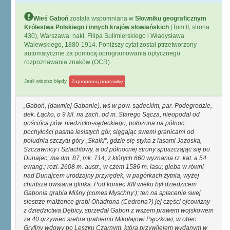
Wieś Gaboń
została wspomniana w
Słowniku geograficznym
Królestwa Polskiego i innych krajów słowiańskich
(Tom II, strona
430), Warszawa: nakł. Filipa Sulimierskiego i Władysława
Walewskiego, 1880-1914. Poniższy cytat został ptrzetworzony
automatycznie za pomocą oprogramowania optycznego
rozpoznawania znaków (OCR).
Jeśli widzisz błędy
Zaproponuj poprawkę
Gaboń, (dawniej Gabanie), wś w pow. sądeckim, par. Podegrodzie,
dek. Łącko, o 9 kil. na zach. od m. Starego Sącza, nieopodal od
gościńca pów. niedzicko-sądeckiego, położona na północ,
pochyłości pasma lesistych gór, sięgając swemi granicami od
południa szczytu góry „Skałki", gdzie się styka z lasami Jazoska,
Szczawnicy i Szlachtowy, a od północnej strony spuszczając się po
Dunajec; ma dm. 87, mk. 714, z których 660 wyznania rz. kat. a 54
ewang.; rozl. 2608 m. austr., w czem 1586 m. lasu; gleba w równi
nad Dunajcem urodzajny przyrędek, w pagórkach żytnia, wyżej
chudsza owsiana glinka. Pod koniec XIII wieku był dziedzicem
Gabonia grabia Miśny (comes Myschny:); ten na spłacenie swej
siestrze małżonce grabi Ohadrona (Cedrona?) jej części ojcowizny
z dziedzictwa Dębicy, sprzedał Gabon z wszem prawem wojskowem
za 40 grzywien srebra grabiemu Mikołajowi Pączkowi, w obec
Gryfiny wdowy po Leszku Czarnym, która przywilejem wydanym w