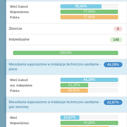
55,43%
Wieś Gaboń
77,59%
Województwo
77,80%
Polska
Zbiorcze
0
Indywidualne
148
0,0%
100,0%
Mieszkania wyposażone w instalacje techniczno-sanitarne -
44,19%
piece
44,19%
Wieś Gaboń
21,25%
woj. małopolskie
20,91%
Polska
Mieszkania wyposażone w instalacje techniczno-sanitarne -
22,87%
gaz sieciowy
22,87%
Wieś
70,06%
Województwo