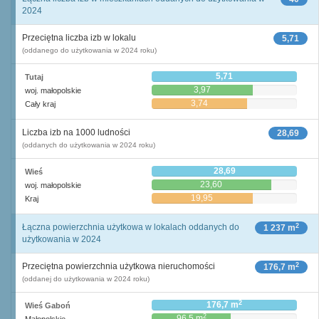
2024
Przeciętna liczba izb w lokalu
5,71
(oddanego do użytkowania w 2024 roku)
5,71
Tutaj
3,97
woj. małopolskie
3,74
Cały kraj
Liczba izb na 1000 ludności
28,69
(oddanych do użytkowania w 2024 roku)
28,69
Wieś
23,60
woj. małopolskie
19,95
Kraj
2
Łączna powierzchnia użytkowa w lokalach oddanych do
1 237 m
użytkowania w 2024
2
Przeciętna powierzchnia użytkowa nieruchomości
176,7 m
(oddanej do użytkowania w 2024 roku)
2
176,7 m
Wieś Gaboń
2
96,5 m