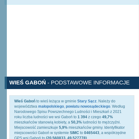
WIEŚ GABOŃ
- PODSTAWOWE INFORMACJE
Wieś Gaboń
to wieś leżąca w gminie
Stary Sącz
. Należy do
województwa
małopolskiego
,
powiatu nowosądeckiego
. Według
Narodowego Spisu Powszechnego Ludności i Mieszkań z 2021
roku liczba ludności we wsi Gaboń to
1 394
z czego
49,7%
mieszkańców stanowią kobiety, a
50,3%
ludności to mężczyźni.
Miejscowość zamieszkuje
5,9%
mieszkańców gminy. Identyfikator
miejscowości Gaboń w systemie
SIMC
to
0465443
, a współrzędne
GPS wsi Gaboń to
(20.560833, 49.527778)
.