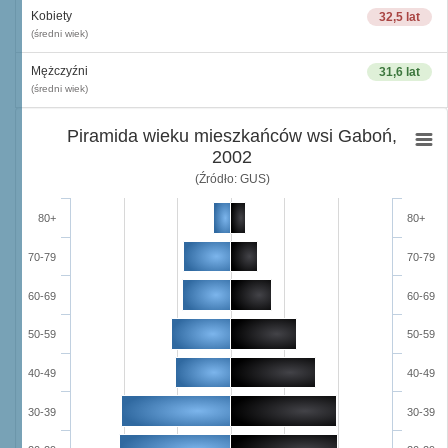
Kobiety
32,5 lat
(średni wiek)
Mężczyźni
31,6 lat
(średni wiek)
Piramida wieku mieszkańców wsi Gaboń,
2002
(Źródło: GUS)
80+
80+
70-79
70-79
60-69
60-69
50-59
50-59
40-49
40-49
30-39
30-39