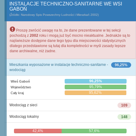
INSTALACJE TECHNICZNO-SANITARNE WE WSI
GABOŃ
(Źródło: Narodowy Spis Powszechny Ludności i Mieszkań 2002)
Proszę zwrócić uwagę na to, że dane prezentowane w tej sekcji
pochodzą z
2002
roku i mogą już być mocno nieaktualne. Jednakże są to
najświeższe dostępne dane tego typu dla miejscowości statystycznych
dlatego przedstawione są tutaj dla kompletności w myśl zasady lepsze
dane archiwalne, niż żadne.
Mieszkania wyposażone w instalacje techniczno-sanitarne -
96,25%
wodociąg
96,25%
Wieś Gaboń
95,79%
Województwo
95,62%
Cały kraj
Wodociąg z sieci
109
Wodociąg lokalny
148
42,4%
57,6%