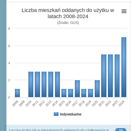
Liczba mieszkań oddanych do użytku w
latach 2008-2024
(Źródło: GUS)
8
6
4
2
0
2011
2017
2012
2023
2018
2013
2024
2019
2008
2014
2020
2009
2015
2021
2010
2016
2022
Indywidualne
Łączna liczba izb w mieszkaniach oddanych do użytkowania w
40