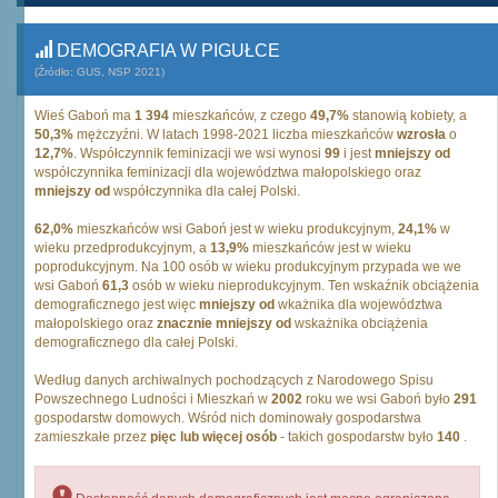
DEMOGRAFIA W PIGUŁCE
(Źródło: GUS, NSP 2021)
Wieś Gaboń ma
1 394
mieszkańców, z czego
49,7%
stanowią kobiety, a
50,3%
mężczyźni. W latach 1998-2021 liczba mieszkańców
wzrosła
o
12,7%
. Współczynnik feminizacji we wsi wynosi
99
i jest
mniejszy od
współczynnika feminizacji dla województwa małopolskiego oraz
mniejszy od
współczynnika dla całej Polski.
62,0%
mieszkańców wsi Gaboń jest w wieku produkcyjnym,
24,1%
w
wieku przedprodukcyjnym, a
13,9%
mieszkańców jest w wieku
poprodukcyjnym. Na 100 osób w wieku produkcyjnym przypada we we
wsi Gaboń
61,3
osób w wieku nieprodukcyjnym. Ten wskaźnik obciążenia
demograficznego jest więc
mniejszy od
wkażnika dla województwa
małopolskiego oraz
znacznie mniejszy od
wskażnika obciążenia
demograficznego dla całej Polski.
Według danych archiwalnych pochodzących z Narodowego Spisu
Powszechnego Ludności i Mieszkań w
2002
roku we wsi Gaboń było
291
gospodarstw domowych. Wśród nich dominowały gospodarstwa
zamieszkałe przez
pięc lub więcej osób
- takich gospodarstw było
140
.