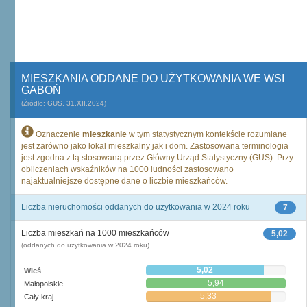
MIESZKANIA ODDANE DO UŻYTKOWANIA WE WSI
GABOŃ
(Źródło: GUS, 31.XII.2024)
Oznaczenie
mieszkanie
w tym statystycznym kontekście rozumiane
jest zarówno jako lokal mieszkalny jak i dom. Zastosowana terminologia
jest zgodna z tą stosowaną przez Główny Urząd Statystyczny (GUS). Przy
obliczeniach wskaźników na 1000 ludności zastosowano
najaktualniejsze dostępne dane o liczbie mieszkańców.
Liczba nieruchomości oddanych do użytkowania w 2024 roku
7
Liczba mieszkań na 1000 mieszkańców
5,02
(oddanych do użytkowania w 2024 roku)
5,02
Wieś
5,94
Małopolskie
5,33
Cały kraj