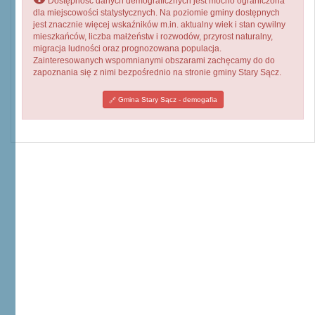
Dostępność danych demograficznych jest mocno ograniczona
dla miejscowości statystycznych. Na poziomie gminy dostępnych
jest znacznie więcej wskaźników m.in. aktualny wiek i stan cywilny
mieszkańców, liczba małżeństw i rozwodów, przyrost naturalny,
migracja ludności oraz prognozowana populacja.
Zainteresowanych wspomnianymi obszarami zachęcamy do do
zapoznania się z nimi bezpośrednio na stronie gminy Stary Sącz.
Gmina Stary Sącz - demogafia