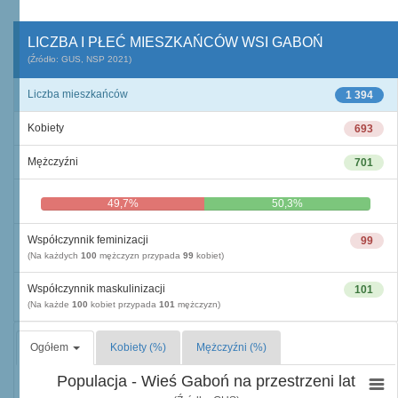
LICZBA I PŁEĆ MIESZKAŃCÓW WSI GABOŃ
(Źródło: GUS, NSP 2021)
Liczba mieszkańców
1 394
Kobiety
693
Mężczyźni
701
49,7%
50,3%
Współczynnik feminizacji
99
(Na każdych
100
mężczyzn przypada
99
kobiet)
Współczynnik maskulinizacji
101
(Na każde
100
kobiet przypada
101
mężczyzn)
Ogółem
Kobiety (%)
Mężczyźni (%)
Populacja - Wieś Gaboń na przestrzeni lat