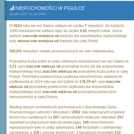
NIERUCHOMOŚCI W PIGUŁCE
(Źródło: GUS, 31.XII.2024)
W
2024
roku we wsi Gaboń oddano do użytku
7
mieszkań. Na każdych
1000 mieszkańców oddano więc do użytku
5,02
nowych lokali. Jest to
wartość
znacznie mniejsza od
wartości dla województwa małopolskiego
oraz
nieznacznie mniejsza od
średniej dla całej Polski.
100,0%
mieszkań zostało przeznaczonych na cele indywidualne.
Przeciętna liczba pokoi w nowo oddanych mieszkaniach we wsi Gaboń to
5,71
i jest
znacznie większa od
przeciętnej liczby izb dla województwa
małopolskiego oraz
znacznie większa od
przeciętnej liczby pokoi w całej
Polsce. Przeciętna powierzchnia użytkowa nieruchomości oddanej do
2
użytkowania w 2024 roku we wsi Gaboń to
176,70 m
i jest
znacznie
większa od
przeciętnej powierzchni użytkowej dla województwa
małopolskiego oraz
znacznie większa od
przeciętnej powierzchni
nieruchomości w całej Polsce.
Według danych archiwalnych pochodzących z Narodowego Spisu
Powszechnego Ludności i Mieszkań z
2002
roku dotyczących instalacji
techniczno-sanitarnych na
267
zamieszkałych wówczas mieszkań
257
mieszkań przyłączonych było do wodociągu,
198
nieruchomości
wyposażonych było w ustęp spłukiwany,
148
korzystało z centralnego
ogrzewania, a
118
z pieców grzewczych. Z kanalizacji korzystały
232