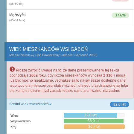
(45-59 lat)
Mężczyźni
37,6%
(45-64 lata)
WIEK MIESZKAŃCÓW WSI GABOŃ
(Źródło: Narodowy Spis Powszechny Ludności i Mieszkań 2002)
Proszę zwrócić uwagę na to, że dane prezentowane w tej sekcji
pochodzą z
2002
roku, gdy liczba mieszkańców wynosiła
1 310
, i mogą
już być mocno nieaktualne. Jednakże są to najświeższe dostępne dane
tego typu dla miejscowości statystycznych dlatego przedstawione są tutaj
dla kompletności w myśl zasady lepsze dane archiwalne, niż żadne.
Średni wiek mieszkańców
32,0 lat
32,0 lat
Wieś
36,0 lat
Województwo
36,7 lat
Kraj