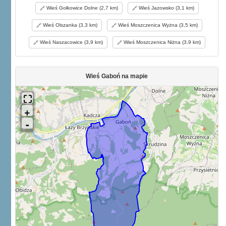
Przehyby, 735 m. (szt. gen.). We wsi chaty Góral zwane 491 m. (szt.
Wieś Gołkowice Dolne (2,7 km)
Wieś Jazowsko (3,1 km)
gen.). M. Ż. S. i Br. O.
Wieś Olszanka (3,3 km)
Wieś Moszczenica Wyżna (3,5 km)
Wieś Naszacowice (3,9 km)
Wieś Moszczenica Niżna (3,9 km)
Wieś Gaboń na mapie