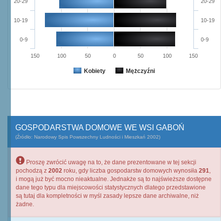
20-29
20-29
10-19
10-19
0-9
0-9
150
100
50
0
50
100
150
Kobiety
Mężczyźni
GOSPODARSTWA DOMOWE WE WSI GABOŃ
(Źródło: Narodowy Spis Powszechny Ludności i Mieszkań 2002)
Proszę zwrócić uwagę na to, że dane prezentowane w tej sekcji
pochodzą z
2002
roku, gdy liczba gospodarstw domowych wynosiła
291
,
i mogą już być mocno nieaktualne. Jednakże są to najświeższe dostępne
dane tego typu dla miejscowości statystycznych dlatego przedstawione
są tutaj dla kompletności w myśl zasady lepsze dane archiwalne, niż
żadne.