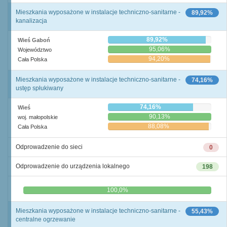
Mieszkania wyposażone w instalacje techniczno-sanitarne -
89,92%
kanalizacja
89,92%
Wieś Gaboń
95,06%
Województwo
94,20%
Cała Polska
Mieszkania wyposażone w instalacje techniczno-sanitarne -
74,16%
ustęp spłukiwany
74,16%
Wieś
90,13%
woj. małopolskie
88,08%
Cała Polska
Odprowadzenie do sieci
0
Odprowadzenie do urządzenia lokalnego
198
0,0%
100,0%
Mieszkania wyposażone w instalacje techniczno-sanitarne -
55,43%
centralne ogrzewanie