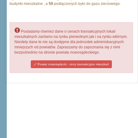
budynki mieszkalne , a
59
podłączonych było do gazu sieciowego.
Posiadamy również dane o cenach transakcyjnych lokali
mieszkalnych zarówno na rynku pierwotnym jak i na rynku wtórnym.
Niestety dane te nie są dostępne dla jednostek administracyjnych
mniejszych od powiatów. Zapraszamy do zapoznania się z nimi
bezpośrednio na stronie powiatu nowosądeckiego.
Powiat nowosądecki - ceny transakcyjne mieszkań