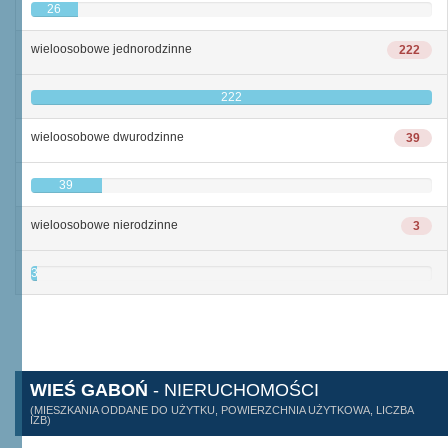
26
wieloosobowe jednorodzinne
222
222
wieloosobowe dwurodzinne
39
39
wieloosobowe nierodzinne
3
3
WIEŚ GABOŃ
- NIERUCHOMOŚCI
(MIESZKANIA ODDANE DO UŻYTKU, POWIERZCHNIA UŻYTKOWA, LICZBA
IZB)