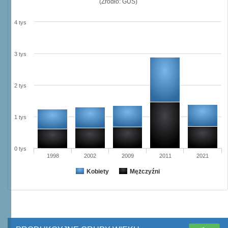
(Źródło: GUS)
4 tys
3 tys
2 tys
1 tys
0 tys
1998
2002
2009
2011
2021
Kobiety
Mężczyźni