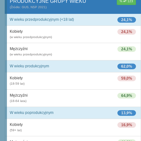
PRODUKCYJNE GRUPY WIEKU
%
123
(Źródło: GUS, NSP 2021)
W wieku przedprodukcyjnym (<18 lat)
24,1%
Kobiety
24,1%
(w wieku przedprodukcyjnym)
Mężczyźni
24,1%
(w wieku przedprodukcyjnym)
W wieku produkcyjnym
62,0%
Kobiety
59,0%
(18-59 lat)
Mężczyźni
64,9%
(18-64 lata)
W wieku poprodukcyjnym
13,9%
Kobiety
16,9%
(59+ lat)