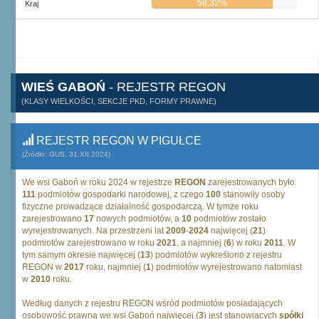
58,32%
Kraj
WIEŚ GABOŃ
- REJESTR REGON
(KLASY WIELKOŚCI, SEKCJE PKD, FORMY PRAWNE)
REJESTR REGON W PIGUŁCE
(Źródło: GUS, 31.XII.2024)
We wsi Gaboń w roku 2024 w rejestrze
REGON
zarejestrowanych było
111
podmiotów gospodarki narodowej, z czego
100
stanowiły osoby
fizyczne prowadzące działalność gospodarczą. W tymże roku
zarejestrowano
17
nowych podmiotów, a
10
podmiotów zostało
wyrejestrowanych. Na przestrzeni lat
2009
-
2024
najwięcej (
21
)
podmiotów zarejestrowano w roku
2021
, a najmniej (
6
) w roku
2011
. W
tym samym okresie najwięcej (
13
) podmiotów wykreślono z rejestru
REGON w
2017
roku, najmniej (
1
) podmiotów wyrejestrowano natomiast
w
2010
roku.
Według danych z rejestru REGON wśród podmiotów posiadających
osobowość prawną we wsi Gaboń najwięcej (
3
) jest stanowiących
spółki