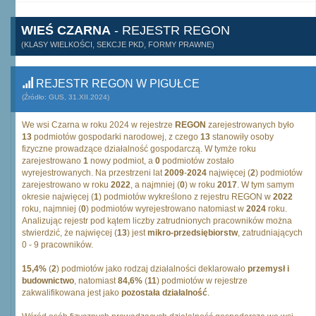
WIEŚ CZARNA
- REJESTR REGON
(KLASY WIELKOŚCI, SEKCJE PKD, FORMY PRAWNE)
REJESTR REGON W PIGUŁCE
(Źródło: GUS, 31.XII.2024)
We wsi Czarna w roku 2024 w rejestrze
REGON
zarejestrowanych było
13
podmiotów gospodarki narodowej, z czego
13
stanowiły osoby
fizyczne prowadzące działalność gospodarczą. W tymże roku
zarejestrowano
1
nowy podmiot, a
0
podmiotów zostało
wyrejestrowanych. Na przestrzeni lat
2009
-
2024
najwięcej (
2
) podmiotów
zarejestrowano w roku
2022
, a najmniej (
0
) w roku
2017
. W tym samym
okresie najwięcej (
1
) podmiotów wykreślono z rejestru REGON w
2022
roku, najmniej (
0
) podmiotów wyrejestrowano natomiast w
2024
roku.
Analizując rejestr pod kątem liczby zatrudnionych pracowników można
stwierdzić, że najwięcej (
13
) jest
mikro-przedsiębiorstw
, zatrudniających
0 - 9 pracowników.
15,4%
(
2
) podmiotów jako rodzaj działalności deklarowało
przemysł i
budownictwo
, natomiast
84,6%
(
11
) podmiotów w rejestrze
zakwalifikowana jest jako
pozostała działalność
.