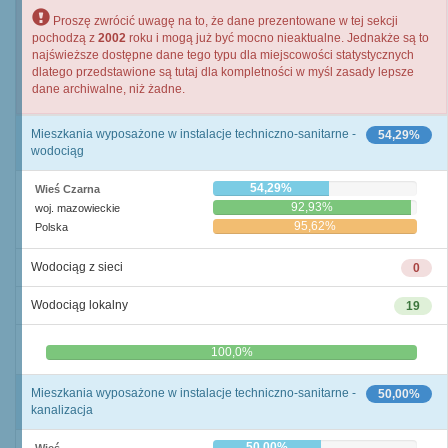
Proszę zwrócić uwagę na to, że dane prezentowane w tej sekcji
pochodzą z
2002
roku i mogą już być mocno nieaktualne. Jednakże są to
najświeższe dostępne dane tego typu dla miejscowości statystycznych
dlatego przedstawione są tutaj dla kompletności w myśl zasady lepsze
dane archiwalne, niż żadne.
Mieszkania wyposażone w instalacje techniczno-sanitarne -
54,29%
wodociąg
54,29%
Wieś Czarna
92,93%
woj. mazowieckie
95,62%
Polska
Wodociąg z sieci
0
Wodociąg lokalny
19
0,0%
100,0%
Mieszkania wyposażone w instalacje techniczno-sanitarne -
50,00%
kanalizacja
50,00%