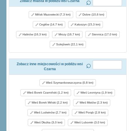
Zobacz miasta w pobliżu wsi Czarna
Mińsk Mazowiecki (7,3 km)
Dobre (10,6 km)
Cegłów (14,7 km)
Kałuszyn (15,3 km)
Halinów (16,3 km)
Mrozy (16,7 km)
Siennica (17,0 km)
Sulejówek (22,1 km)
Zobacz inne miejscowości w pobliżu wsi
Czarna
Wieś Szymankowszczyzna (0,8 km)
Wieś Borek Czarniński (1,2 km)
Wieś Leontyna (1,9 km)
Wieś Borek Miński (2,2 km)
Wieś Mistów (2,3 km)
Wieś Ludwinów (2,7 km)
Wieś Porąb (2,8 km)
Wieś Dłużka (3,0 km)
Wieś Lubomin (3,0 km)