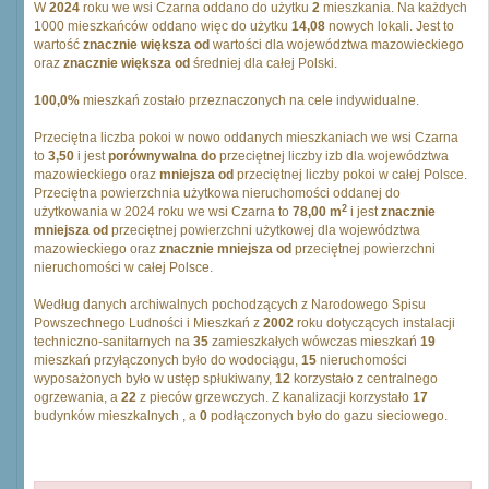
W
2024
roku we wsi Czarna oddano do użytku
2
mieszkania. Na każdych
1000 mieszkańców oddano więc do użytku
14,08
nowych lokali. Jest to
wartość
znacznie większa od
wartości dla województwa mazowieckiego
oraz
znacznie większa od
średniej dla całej Polski.
100,0%
mieszkań zostało przeznaczonych na cele indywidualne.
Przeciętna liczba pokoi w nowo oddanych mieszkaniach we wsi Czarna
to
3,50
i jest
porównywalna do
przeciętnej liczby izb dla województwa
mazowieckiego oraz
mniejsza od
przeciętnej liczby pokoi w całej Polsce.
Przeciętna powierzchnia użytkowa nieruchomości oddanej do
2
użytkowania w 2024 roku we wsi Czarna to
78,00 m
i jest
znacznie
mniejsza od
przeciętnej powierzchni użytkowej dla województwa
mazowieckiego oraz
znacznie mniejsza od
przeciętnej powierzchni
nieruchomości w całej Polsce.
Według danych archiwalnych pochodzących z Narodowego Spisu
Powszechnego Ludności i Mieszkań z
2002
roku dotyczących instalacji
techniczno-sanitarnych na
35
zamieszkałych wówczas mieszkań
19
mieszkań przyłączonych było do wodociągu,
15
nieruchomości
wyposażonych było w ustęp spłukiwany,
12
korzystało z centralnego
ogrzewania, a
22
z pieców grzewczych. Z kanalizacji korzystało
17
budynków mieszkalnych , a
0
podłączonych było do gazu sieciowego.