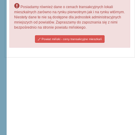
Posiadamy również dane o cenach transakcyjnych lokali
mieszkalnych zarówno na rynku pierwotnym jak i na rynku wtórnym.
Niestety dane te nie są dostępne dla jednostek administracyjnych
mniejszych od powiatów. Zapraszamy do zapoznania się z nimi
bezpośrednio na stronie powiatu mińskiego.
Powiat miński - ceny transakcyjne mieszkań