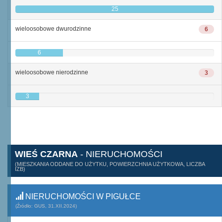
25
wieloosobowe dwurodzinne
6
6
wieloosobowe nierodzinne
3
3
WIEŚ CZARNA
- NIERUCHOMOŚCI
(MIESZKANIA ODDANE DO UŻYTKU, POWIERZCHNIA UŻYTKOWA, LICZBA
IZB)
NIERUCHOMOŚCI W PIGUŁCE
(Źródło: GUS, 31.XII.2024)