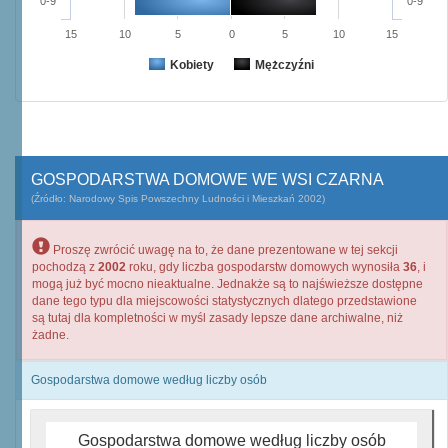
0-9
0-9
15
10
5
0
5
10
15
Kobiety
Mężczyźni
GOSPODARSTWA DOMOWE WE WSI CZARNA
(Źródło: Narodowy Spis Powszechny Ludności i Mieszkań 2002)
Proszę zwrócić uwagę na to, że dane prezentowane w tej sekcji
pochodzą z
2002
roku, gdy liczba gospodarstw domowych wynosiła
36
, i
mogą już być mocno nieaktualne. Jednakże są to najświeższe dostępne
dane tego typu dla miejscowości statystycznych dlatego przedstawione
są tutaj dla kompletności w myśl zasady lepsze dane archiwalne, niż
żadne.
Gospodarstwa domowe według liczby osób
Gospodarstwa domowe według liczby osób