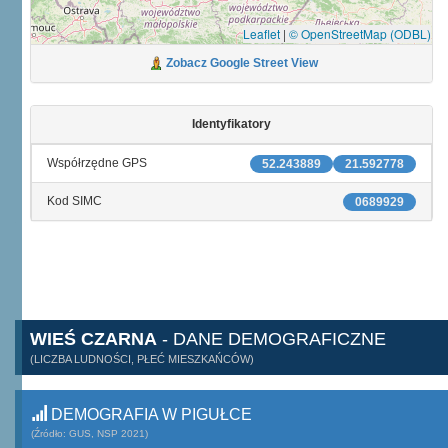
Leaflet
|
© OpenStreetMap (ODBL)
Zobacz Google Street View
Identyfikatory
Współrzędne GPS
52.243889
21.592778
Kod SIMC
0689929
WIEŚ CZARNA
- DANE DEMOGRAFICZNE
(LICZBA LUDNOŚCI, PŁEĆ MIESZKAŃCÓW)
DEMOGRAFIA W PIGUŁCE
(Źródło: GUS, NSP 2021)