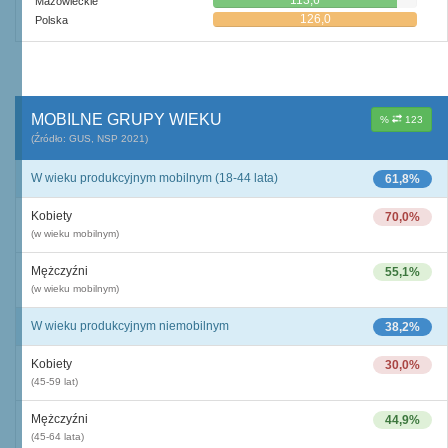
113,6
Mazowieckie
126,0
Polska
MOBILNE GRUPY WIEKU
%
123
(Źródło: GUS, NSP 2021)
W wieku produkcyjnym mobilnym (18-44 lata)
61,8%
Kobiety
70,0%
(w wieku mobilnym)
Mężczyźni
55,1%
(w wieku mobilnym)
W wieku produkcyjnym niemobilnym
38,2%
Kobiety
30,0%
(45-59 lat)
Mężczyźni
44,9%
(45-64 lata)