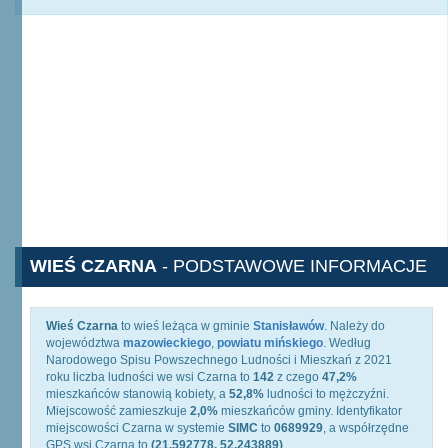
WIEŚ CZARNA
- PODSTAWOWE INFORMACJE
Wieś Czarna
to wieś leżąca w gminie
Stanisławów
. Należy do
województwa
mazowieckiego
,
powiatu mińskiego
. Według
Narodowego Spisu Powszechnego Ludności i Mieszkań z 2021
roku liczba ludności we wsi Czarna to
142
z czego
47,2%
mieszkańców stanowią kobiety, a
52,8%
ludności to mężczyźni.
Miejscowość zamieszkuje
2,0%
mieszkańców gminy. Identyfikator
miejscowości Czarna w systemie
SIMC
to
0689929
, a współrzędne
GPS wsi Czarna to
(21.592778, 52.243889)
.