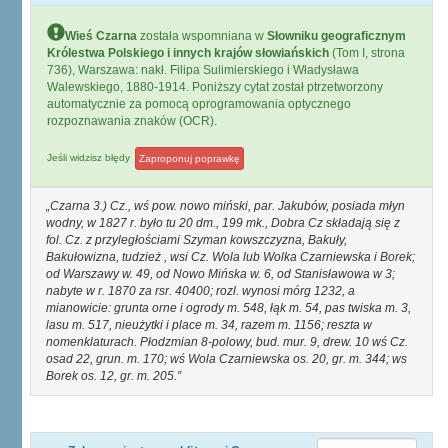
Wieś Czarna
została wspomniana w
Słowniku geograficznym
Królestwa Polskiego i innych krajów słowiańskich
(Tom I, strona
736), Warszawa: nakł. Filipa Sulimierskiego i Władysława
Walewskiego, 1880-1914. Poniższy cytat został ptrzetworzony
automatycznie za pomocą oprogramowania optycznego
rozpoznawania znaków (OCR).
Jeśli widzisz błędy
Zaproponuj poprawkę
Czarna 3.) Cz., wś pow. nowo miński, par. Jakubów, posiada młyn
wodny, w 1827 r. było tu 20 dm., 199 mk., Dobra Cz składają się z
fol. Cz. z przyległościami Szyman kowszczyzna, Bakuły,
Bakułowizna, tudzież , wsi Cz. Wola lub Wolka Czarniewska i Borek;
od Warszawy w. 49, od Nowo Mińska w. 6, od Stanisławowa w 3;
nabyte w r. 1870 za rsr. 40400; rozl. wynosi mórg 1232, a
mianowicie: grunta orne i ogrody m. 548, łąk m. 54, pas twiska m. 3,
lasu m. 517, nieużytki i place m. 34, razem m. 1156; reszta w
nomenklaturach. Płodzmian 8-polowy, bud. mur. 9, drew. 10 wś Cz.
osad 22, grun. m. 170; wś Wola Czarniewska os. 20, gr. m. 344; ws
Borek os. 12, gr. m. 205.