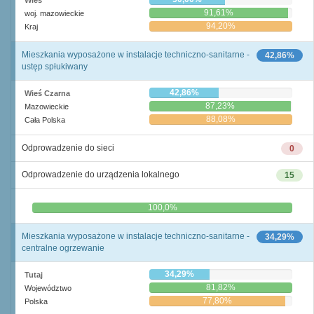
Wieś
91,61%
woj. mazowieckie
94,20%
Kraj
Mieszkania wyposażone w instalacje techniczno-sanitarne -
42,86%
ustęp spłukiwany
42,86%
Wieś Czarna
87,23%
Mazowieckie
88,08%
Cała Polska
Odprowadzenie do sieci
0
Odprowadzenie do urządzenia lokalnego
15
0,0%
100,0%
Mieszkania wyposażone w instalacje techniczno-sanitarne -
34,29%
centralne ogrzewanie
34,29%
Tutaj
81,82%
Województwo
77,80%
Polska