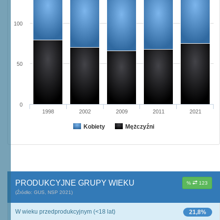
100
50
0
1998
2002
2009
2011
2021
Kobiety
Mężczyźni
PRODUKCYJNE GRUPY WIEKU
%
123
(Źródło: GUS, NSP 2021)
W wieku przedprodukcyjnym (<18 lat)
21,8%