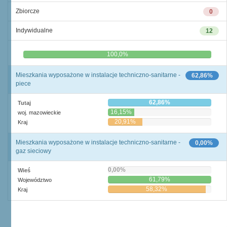
Zbiorcze
0
Indywidualne
12
0,0%
100,0%
Mieszkania wyposażone w instalacje techniczno-sanitarne -
62,86%
piece
62,86%
Tutaj
16,15%
woj. mazowieckie
20,91%
Kraj
Mieszkania wyposażone w instalacje techniczno-sanitarne -
0,00%
gaz sieciowy
0,00%
Wieś
61,79%
Województwo
58,32%
Kraj