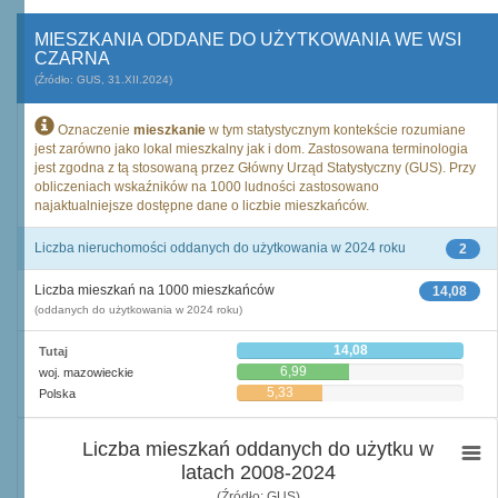
MIESZKANIA ODDANE DO UŻYTKOWANIA WE WSI
CZARNA
(Źródło: GUS, 31.XII.2024)
Oznaczenie
mieszkanie
w tym statystycznym kontekście rozumiane
jest zarówno jako lokal mieszkalny jak i dom. Zastosowana terminologia
jest zgodna z tą stosowaną przez Główny Urząd Statystyczny (GUS). Przy
obliczeniach wskaźników na 1000 ludności zastosowano
najaktualniejsze dostępne dane o liczbie mieszkańców.
Liczba nieruchomości oddanych do użytkowania w 2024 roku
2
Liczba mieszkań na 1000 mieszkańców
14,08
(oddanych do użytkowania w 2024 roku)
14,08
Tutaj
6,99
woj. mazowieckie
5,33
Polska
Liczba mieszkań oddanych do użytku w
latach 2008-2024
(Źródło: GUS)