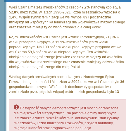
Wieś Czarna ma
142
mieszkańców, z czego
47,2%
stanowią kobiety, a
52,8%
mężczyźni. W latach 1998-2021 liczba mieszkańców
wzrosła
o
1,4%
. Współczynnik feminizacji we wsi wynosi
89
i jest
znacznie
mniejszy od
współczynnika feminizacji dla województwa mazowieckiego
oraz
znacznie mniejszy od
współczynnika dla całej Polski.
62,7%
mieszkańców wsi Czarna jest w wieku produkcyjnym,
21,8%
w
wieku przedprodukcyjnym, a
15,5%
mieszkańców jest w wieku
poprodukcyjnym. Na 100 osób w wieku produkcyjnym przypada we we
wsi Czarna
59,6
osób w wieku nieprodukcyjnym. Ten wskaźnik
obciążenia demograficznego jest więc
znacznie mniejszy od
wkażnika
dla województwa mazowieckiego oraz
znacznie mniejszy od
wskażnika
obciążenia demograficznego dla całej Polski.
Według danych archiwalnych pochodzących z Narodowego Spisu
Powszechnego Ludności i Mieszkań w
2002
roku we wsi Czarna było
36
gospodarstw domowych. Wśród nich dominowały gospodarstwa
zamieszkałe przez
pięc lub więcej osób
- takich gospodarstw było
13
.
Dostępność danych demograficznych jest mocno ograniczona
dla miejscowości statystycznych. Na poziomie gminy dostępnych
jest znacznie więcej wskaźników m.in. aktualny wiek i stan cywilny
mieszkańców, liczba małżeństw i rozwodów, przyrost naturalny,
migracja ludności oraz prognozowana populacja.