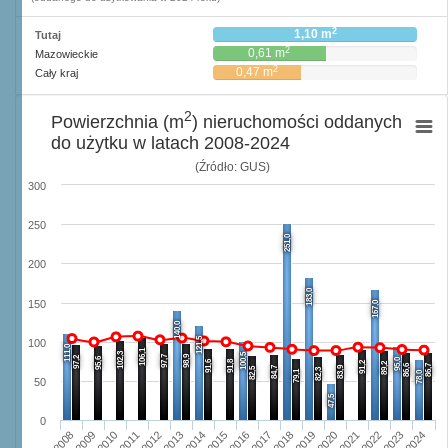
2
1,10 m
Tutaj
2
0,61 m
Mazowieckie
2
0,47 m
Cały kraj
2
Powierzchnia (m
) nieruchomości oddanych
do użytku w latach 2008-2024
(Źródło: GUS)
300
250
251,0
200
183,0
150
167,0
140,0
121,5
100
111,0
106,1
102,3
100,5
97,7
98,9
97,2
95,6
95,0
91,6
91,8
91,2
89,2
86,6
86,7
84,7
83,9
82,5
82,3
79,1
78,0
50
47,5
0
2008
2009
2010
2011
2012
2013
2014
2015
2016
2017
2018
2019
2020
2021
2022
2023
2024