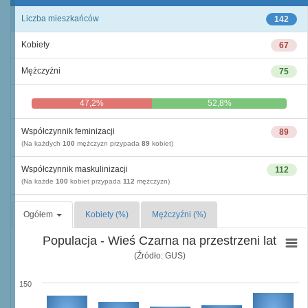
Liczba mieszkańców
142
Kobiety
67
Mężczyźni
75
47,2%
52,8%
Współczynnik feminizacji
89
(Na każdych
100
mężczyzn przypada
89
kobiet)
Współczynnik maskulinizacji
112
(Na każde
100
kobiet przypada
112
mężczyzn)
Ogółem
Kobiety (%)
Mężczyźni (%)
Populacja - Wieś Czarna na przestrzeni lat
(Źródło: GUS)
150