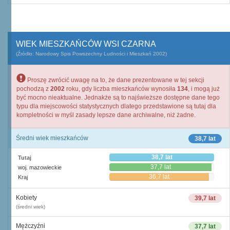
WIEK MIESZKAŃCÓW WSI CZARNA
(Źródło: Narodowy Spis Powszechny Ludności i Mieszkań 2002)
Proszę zwrócić uwagę na to, że dane prezentowane w tej sekcji
pochodzą z
2002
roku, gdy liczba mieszkańców wynosiła
134
, i mogą już
być mocno nieaktualne. Jednakże są to najświeższe dostępne dane tego
typu dla miejscowości statystycznych dlatego przedstawione są tutaj dla
kompletności w myśl zasady lepsze dane archiwalne, niż żadne.
Średni wiek mieszkańców
38,7 lat
38,7 lat
Tutaj
37,7 lat
woj. mazowieckie
36,7 lat
Kraj
Kobiety
39,7 lat
(średni wiek)
Mężczyźni
37,7 lat