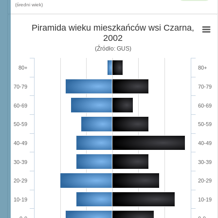
(średni wiek)
Piramida wieku mieszkańców wsi Czarna,
2002
(Źródło: GUS)
80+
80+
70-79
70-79
60-69
60-69
50-59
50-59
40-49
40-49
30-39
30-39
20-29
20-29
10-19
10-19