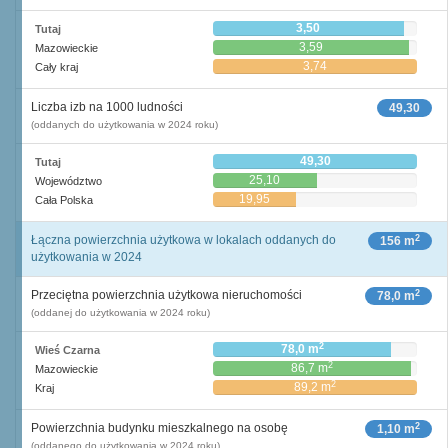
3,50
Tutaj
3,59
Mazowieckie
3,74
Cały kraj
Liczba izb na 1000 ludności
49,30
(oddanych do użytkowania w 2024 roku)
49,30
Tutaj
25,10
Województwo
19,95
Cała Polska
2
Łączna powierzchnia użytkowa w lokalach oddanych do
156 m
użytkowania w 2024
2
Przeciętna powierzchnia użytkowa nieruchomości
78,0 m
(oddanej do użytkowania w 2024 roku)
2
78,0 m
Wieś Czarna
2
86,7 m
Mazowieckie
2
89,2 m
Kraj
2
Powierzchnia budynku mieszkalnego na osobę
1,10 m
(oddanego do użytkowania w 2024 roku)