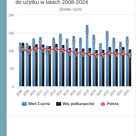
do użytku w latach 2008-2024
(Źródło: GUS)
200
172,7
150
155,5
148,2
145,3
142,4
140,8
138,6
137,4
137,2
137,3
135,5
134,7
126,2
123,5
122,7
122,3
122,0
119,0
118,5
117,8
116,6
114,1
114,4
113,5
100
110,5
110,8
108,4
108,1
107,1
106,5
105,7
103,9
102,8
101,9
50
0
2008
2009
2010
2011
2012
2013
2014
2015
2016
2017
2018
2019
2020
2021
2022
2023
2024
Wieś Czarna
Woj. podkarpackie
Polska