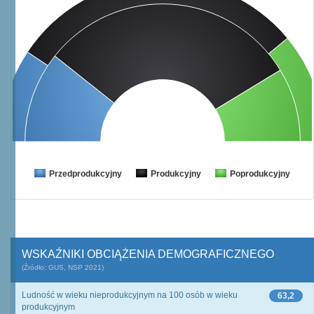
Przedprodukcyjny
Produkcyjny
Poprodukcyjny
WSKAŹNIKI OBCIĄŻENIA DEMOGRAFICZNEGO
(Źródło: GUS, NSP 2021)
Ludność w wieku nieprodukcyjnym na 100 osób w wieku
63,2
produkcyjnym