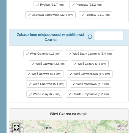
Ryglice (21,7 km)
Przecław (22,2 km)
Dąbrowa Tarnowska (22,4 km)
Tuchów (23,1 km)
Zobacz inne miejscowości w pobliżu wsi
Czarna
Wieś Golemki (1,6 km)
Wieś Stary Jawornik (2,4 km)
Wieś Jaźwiny (3,5 km)
Wieś Żdżary (3,8 km)
Wieś Borowa (4,1 km)
Wieś Głowaczowa (4,9 km)
Wieś Chotowa (5,4 km)
Wieś Machowa (5,7 km)
Wieś Lipiny (6,2 km)
Osada Przyborów (6,2 km)
Wieś Czarna na mapie