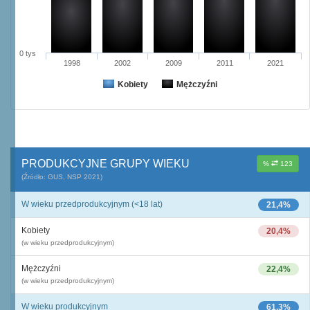
0 tys
1998
2002
2009
2011
2021
Kobiety
Mężczyźni
PRODUKCYJNE GRUPY WIEKU
%
123
(Źródło: GUS, NSP 2021)
W wieku przedprodukcyjnym (<18 lat)
21,4%
Kobiety
20,4%
(w wieku przedprodukcyjnym)
Mężczyźni
22,4%
(w wieku przedprodukcyjnym)
W wieku produkcyjnym
61,3%