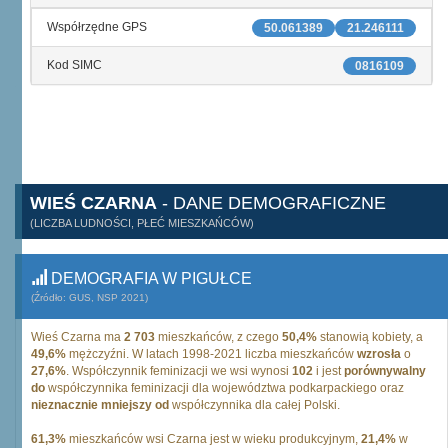
Współrzędne GPS
50.061389
21.246111
Kod SIMC
0816109
WIEŚ CZARNA
- DANE DEMOGRAFICZNE
(LICZBA LUDNOŚCI, PŁEĆ MIESZKAŃCÓW)
DEMOGRAFIA W PIGUŁCE
(Źródło: GUS, NSP 2021)
Wieś Czarna ma
2 703
mieszkańców, z czego
50,4%
stanowią kobiety, a
49,6%
mężczyźni. W latach 1998-2021 liczba mieszkańców
wzrosła
o
27,6%
. Współczynnik feminizacji we wsi wynosi
102
i jest
porównywalny
do
współczynnika feminizacji dla województwa podkarpackiego oraz
nieznacznie mniejszy od
współczynnika dla całej Polski.
61,3%
mieszkańców wsi Czarna jest w wieku produkcyjnym,
21,4%
w