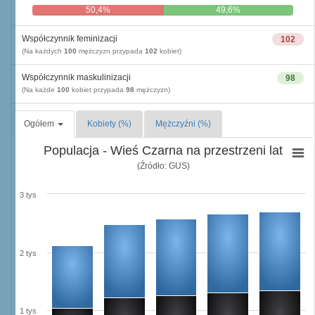
50,4%
49,6%
Współczynnik feminizacji
102
(Na każdych
100
mężczyzn przypada
102
kobiet)
Współczynnik maskulinizacji
98
(Na każde
100
kobiet przypada
98
mężczyzn)
Ogółem
Kobiety (%)
Mężczyźni (%)
Populacja - Wieś Czarna na przestrzeni lat
(Źródło: GUS)
3 tys
2 tys
1 tys