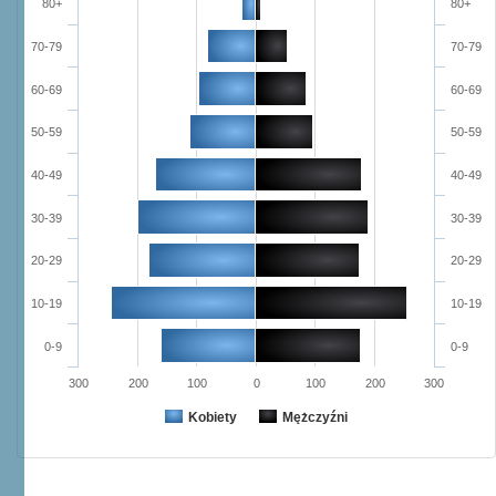
80+
80+
70-79
70-79
60-69
60-69
50-59
50-59
40-49
40-49
30-39
30-39
20-29
20-29
10-19
10-19
0-9
0-9
300
200
100
0
100
200
300
Kobiety
Mężczyźni