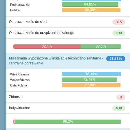
84,85%
Podkarpackie
88,08%
Polska
Odprowadzenie do sieci
315
Odprowadzenie do urządzenia lokalnego
190
62,4%
37,6%
Mieszkania wyposażone w instalacje techniczno-sanitarne -
78,38%
centralne ogrzewanie
78,38%
Wieś Czarna
72,79%
Województwo
77,80%
Cała Polska
Zbiorcze
8
Indywidualne
438
1,8%
98,2%