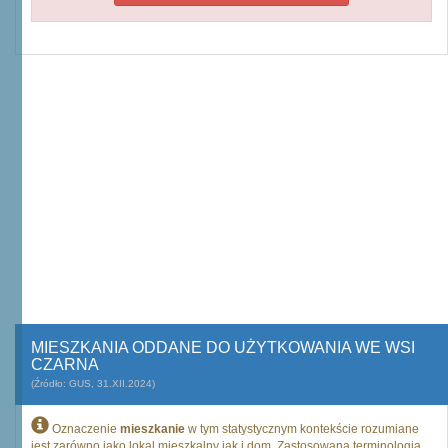
MIESZKANIA ODDANE DO UŻYTKOWANIA WE WSI
CZARNA
(Źródło: GUS, 31.XII.2024)
Oznaczenie
mieszkanie
w tym statystycznym kontekście rozumiane
jest zarówno jako lokal mieszkalny jak i dom. Zastosowana terminologia