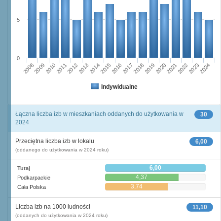
5
0
2023
2018
2008
2013
2020
2010
2015
2022
2012
2017
2024
2014
2019
2009
2016
2021
2011
Indywidualne
Łączna liczba izb w mieszkaniach oddanych do użytkowania w
30
2024
Przeciętna liczba izb w lokalu
6,00
(oddanego do użytkowania w 2024 roku)
6,00
Tutaj
4,37
Podkarpackie
3,74
Cała Polska
Liczba izb na 1000 ludności
11,10
(oddanych do użytkowania w 2024 roku)