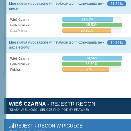
Mieszkania wyposażone w instalacje techniczno-sanitarne -
21,62%
piece
21,62%
Wieś Czarna
25,53%
Podkarpackie
20,91%
Cała Polska
Mieszkania wyposażone w instalacje techniczno-sanitarne -
74,56%
gaz sieciowy
74,56%
Wieś Czarna
73,30%
Podkarpackie
58,32%
Polska
WIEŚ CZARNA
- REJESTR REGON
(KLASY WIELKOŚCI, SEKCJE PKD, FORMY PRAWNE)
REJESTR REGON W PIGUŁCE