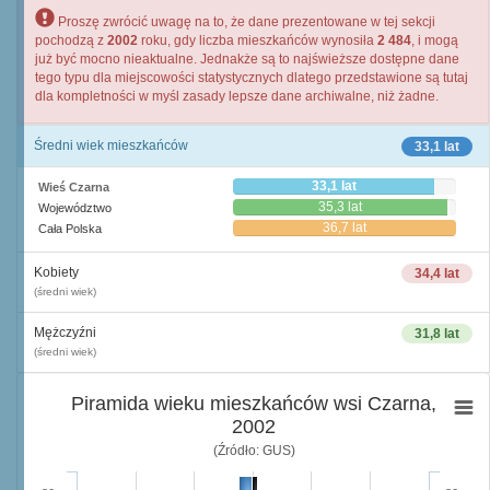
Proszę zwrócić uwagę na to, że dane prezentowane w tej sekcji
pochodzą z
2002
roku, gdy liczba mieszkańców wynosiła
2 484
, i mogą
już być mocno nieaktualne. Jednakże są to najświeższe dostępne dane
tego typu dla miejscowości statystycznych dlatego przedstawione są tutaj
dla kompletności w myśl zasady lepsze dane archiwalne, niż żadne.
Średni wiek mieszkańców
33,1 lat
33,1 lat
Wieś Czarna
35,3 lat
Województwo
36,7 lat
Cała Polska
Kobiety
34,4 lat
(średni wiek)
Mężczyźni
31,8 lat
(średni wiek)
Piramida wieku mieszkańców wsi Czarna,
2002
(Źródło: GUS)