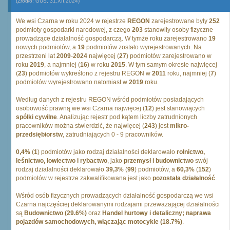
(Źródło: GUS, 31.XII.2024)
We wsi Czarna w roku 2024 w rejestrze
REGON
zarejestrowane były
252
podmioty gospodarki narodowej, z czego
203
stanowiły osoby fizyczne
prowadzące działalność gospodarczą. W tymże roku zarejestrowano
19
nowych podmiotów, a
19
podmiotów zostało wyrejestrowanych. Na
przestrzeni lat
2009
-
2024
najwięcej (
27
) podmiotów zarejestrowano w
roku
2019
, a najmniej (
16
) w roku
2015
. W tym samym okresie najwięcej
(
23
) podmiotów wykreślono z rejestru REGON w
2011
roku, najmniej (
7
)
podmiotów wyrejestrowano natomiast w
2019
roku.
Według danych z rejestru REGON wśród podmiotów posiadających
osobowość prawną we wsi Czarna najwięcej (
12
) jest stanowiących
spólki cywilne
. Analizując rejestr pod kątem liczby zatrudnionych
pracowników można stwierdzić, że najwięcej (
243
) jest
mikro-
przedsiębiorstw
, zatrudniających 0 - 9 pracowników.
0,4%
(
1
) podmiotów jako rodzaj działalności deklarowało
rolnictwo,
leśnictwo, łowiectwo i rybactwo
, jako
przemysł i budownictwo
swój
rodzaj działalności deklarowało
39,3%
(
99
) podmiotów, a
60,3%
(
152
)
podmiotów w rejestrze zakwalifikowana jest jako
pozostała działalność
.
Wśród osób fizycznych prowadzących działalność gospodarczą we wsi
Czarna najczęściej deklarowanymi rodzajami przeważającej działalności
są
Budownictwo (29.6%)
oraz
Handel hurtowy i detaliczny; naprawa
pojazdów samochodowych, włączając motocykle (18.7%)
.