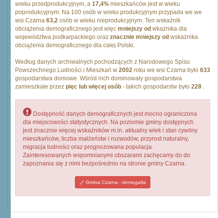
wieku przedprodukcyjnym, a
17,4%
mieszkańców jest w wieku
poprodukcyjnym. Na 100 osób w wieku produkcyjnym przypada we we
wsi Czarna
63,2
osób w wieku nieprodukcyjnym. Ten wskaźnik
obciążenia demograficznego jest więc
mniejszy od
wkażnika dla
województwa podkarpackiego oraz
znacznie mniejszy od
wskażnika
obciążenia demograficznego dla całej Polski.
Według danych archiwalnych pochodzących z Narodowego Spisu
Powszechnego Ludności i Mieszkań w
2002
roku we wsi Czarna było
633
gospodarstwa domowe. Wśród nich dominowały gospodarstwa
zamieszkałe przez
pięc lub więcej osób
- takich gospodarstw było
228
.
Dostępność danych demograficznych jest mocno ograniczona
dla miejscowości statystycznych. Na poziomie gminy dostępnych
jest znacznie więcej wskaźników m.in. aktualny wiek i stan cywilny
mieszkańców, liczba małżeństw i rozwodów, przyrost naturalny,
migracja ludności oraz prognozowana populacja.
Zainteresowanych wspomnianymi obszarami zachęcamy do do
zapoznania się z nimi bezpośrednio na stronie gminy Czarna.
Gmina Czarna - demogafia