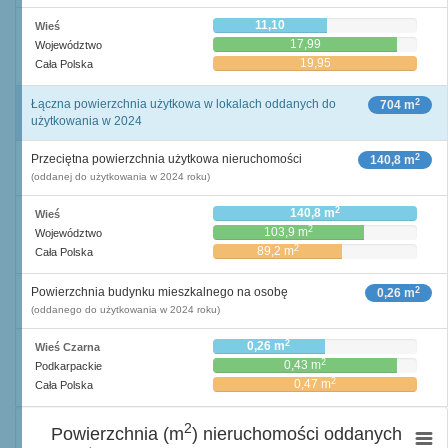
11,10
Wieś
17,99
Województwo
19,95
Cała Polska
2
Łączna powierzchnia użytkowa w lokalach oddanych do
704 m
użytkowania w 2024
2
Przeciętna powierzchnia użytkowa nieruchomości
140,8 m
(oddanej do użytkowania w 2024 roku)
2
140,8 m
Wieś
2
103,9 m
Województwo
2
89,2 m
Cała Polska
2
Powierzchnia budynku mieszkalnego na osobę
0,26 m
(oddanego do użytkowania w 2024 roku)
2
0,26 m
Wieś Czarna
2
0,43 m
Podkarpackie
2
0,47 m
Cała Polska
2
Powierzchnia (m
) nieruchomości oddanych