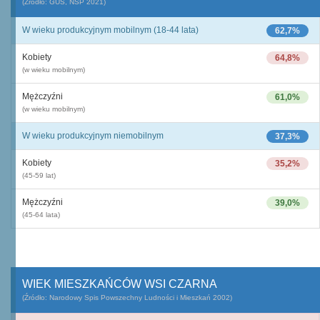
(Źródło: GUS, NSP 2021)
W wieku produkcyjnym mobilnym (18-44 lata)
62,7%
Kobiety
64,8%
(w wieku mobilnym)
Mężczyźni
61,0%
(w wieku mobilnym)
W wieku produkcyjnym niemobilnym
37,3%
Kobiety
35,2%
(45-59 lat)
Mężczyźni
39,0%
(45-64 lata)
WIEK MIESZKAŃCÓW WSI CZARNA
(Źródło: Narodowy Spis Powszechny Ludności i Mieszkań 2002)