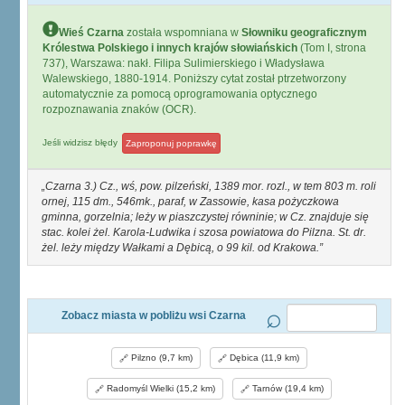
Wieś Czarna
została wspomniana w
Słowniku geograficznym
Królestwa Polskiego i innych krajów słowiańskich
(Tom I, strona
737), Warszawa: nakł. Filipa Sulimierskiego i Władysława
Walewskiego, 1880-1914. Poniższy cytat został ptrzetworzony
automatycznie za pomocą oprogramowania optycznego
rozpoznawania znaków (OCR).
Jeśli widzisz błędy
Zaproponuj poprawkę
Czarna 3.) Cz., wś, pow. pilzeński, 1389 mor. rozl., w tem 803 m. roli
ornej, 115 dm., 546mk., paraf, w Zassowie, kasa pożyczkowa
gminna, gorzelnia; leży w piaszczystej równinie; w Cz. znajduje się
stac. kolei żel. Karola-Ludwika i szosa powiatowa do Pilzna. St. dr.
żel. leży między Wałkami a Dębicą, o 99 kil. od Krakowa.
Zobacz miasta w pobliżu wsi Czarna
Pilzno (9,7 km)
Dębica (11,9 km)
Radomyśl Wielki (15,2 km)
Tarnów (19,4 km)