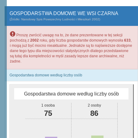
GOSPODARSTWA DOMOWE WE WSI CZARNA
(Źródło: Narodowy Spis Powszechny Ludności i Mieszkań 2002)
Proszę zwrócić uwagę na to, że dane prezentowane w tej sekcji
pochodzą z
2002
roku, gdy liczba gospodarstw domowych wynosiła
633
,
i mogą już być mocno nieaktualne. Jednakże są to najświeższe dostępne
dane tego typu dla miejscowości statystycznych dlatego przedstawione
są tutaj dla kompletności w myśl zasady lepsze dane archiwalne, niż
żadne.
Gospodarstwa domowe według liczby osób
Gospodarstwa domowe według liczby osób
1 osoba
2 osoby
75
86