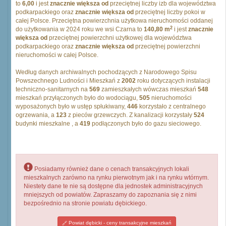
to
6,00
i jest
znacznie większa od
przeciętnej liczby izb dla województwa
podkarpackiego oraz
znacznie większa od
przeciętnej liczby pokoi w
całej Polsce. Przeciętna powierzchnia użytkowa nieruchomości oddanej
2
do użytkowania w 2024 roku we wsi Czarna to
140,80 m
i jest
znacznie
większa od
przeciętnej powierzchni użytkowej dla województwa
podkarpackiego oraz
znacznie większa od
przeciętnej powierzchni
nieruchomości w całej Polsce.
Według danych archiwalnych pochodzących z Narodowego Spisu
Powszechnego Ludności i Mieszkań z
2002
roku dotyczących instalacji
techniczno-sanitarnych na
569
zamieszkałych wówczas mieszkań
548
mieszkań przyłączonych było do wodociągu,
505
nieruchomości
wyposażonych było w ustęp spłukiwany,
446
korzystało z centralnego
ogrzewania, a
123
z pieców grzewczych. Z kanalizacji korzystały
524
budynki mieszkalne , a
419
podłączonych było do gazu sieciowego.
Posiadamy również dane o cenach transakcyjnych lokali
mieszkalnych zarówno na rynku pierwotnym jak i na rynku wtórnym.
Niestety dane te nie są dostępne dla jednostek administracyjnych
mniejszych od powiatów. Zapraszamy do zapoznania się z nimi
bezpośrednio na stronie powiatu dębickiego.
Powiat dębicki - ceny transakcyjne mieszkań