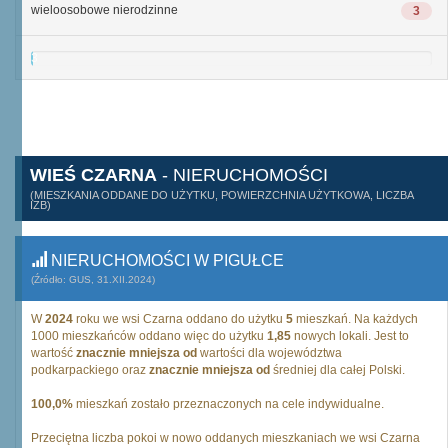
wieloosobowe nierodzinne
3
3
WIEŚ CZARNA
- NIERUCHOMOŚCI
(MIESZKANIA ODDANE DO UŻYTKU, POWIERZCHNIA UŻYTKOWA, LICZBA
IZB)
NIERUCHOMOŚCI W PIGUŁCE
(Źródło: GUS, 31.XII.2024)
W
2024
roku we wsi Czarna oddano do użytku
5
mieszkań. Na każdych
1000 mieszkańców oddano więc do użytku
1,85
nowych lokali. Jest to
wartość
znacznie mniejsza od
wartości dla województwa
podkarpackiego oraz
znacznie mniejsza od
średniej dla całej Polski.
100,0%
mieszkań zostało przeznaczonych na cele indywidualne.
Przeciętna liczba pokoi w nowo oddanych mieszkaniach we wsi Czarna