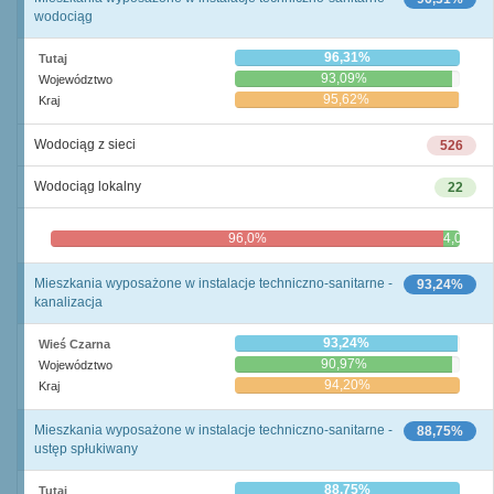
wodociąg
96,31%
Tutaj
93,09%
Województwo
95,62%
Kraj
Wodociąg z sieci
526
Wodociąg lokalny
22
96,0%
4,0%
Mieszkania wyposażone w instalacje techniczno-sanitarne -
93,24%
kanalizacja
93,24%
Wieś Czarna
90,97%
Województwo
94,20%
Kraj
Mieszkania wyposażone w instalacje techniczno-sanitarne -
88,75%
ustęp spłukiwany
88,75%
Tutaj