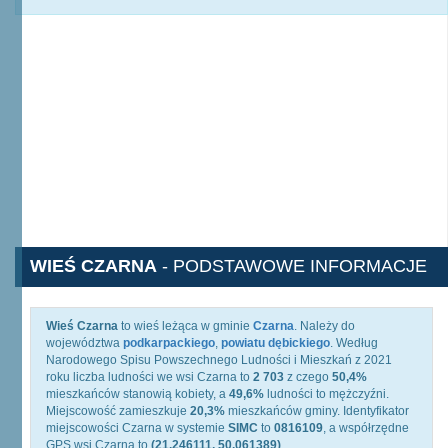
WIEŚ CZARNA
- PODSTAWOWE INFORMACJE
Wieś Czarna
to wieś leżąca w gminie
Czarna
. Należy do
województwa
podkarpackiego
,
powiatu dębickiego
. Według
Narodowego Spisu Powszechnego Ludności i Mieszkań z 2021
roku liczba ludności we wsi Czarna to
2 703
z czego
50,4%
mieszkańców stanowią kobiety, a
49,6%
ludności to mężczyźni.
Miejscowość zamieszkuje
20,3%
mieszkańców gminy. Identyfikator
miejscowości Czarna w systemie
SIMC
to
0816109
, a współrzędne
GPS wsi Czarna to
(21.246111, 50.061389)
.