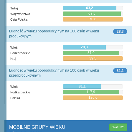
63,2
Tutaj
68,5
Województwo
70,8
Cała Polska
Ludność w wieku poprodukcyjnym na 100 osób w wieku
28,3
produkcyjnym
28,3
Wieś
37,0
Podkarpackie
39,5
Kraj
Ludność w wieku poprodukcyjnym na 100 osób w wieku
81,1
przedprodukcyjnym
81,1
Wieś
117,9
Podkarpackie
126,0
Polska
MOBILNE GRUPY WIEKU
%
123