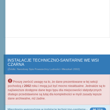
INSTALACJE TECHNICZNO-SANITARNE WE WSI
CZARNA
(Źródło: Narodowy Spis Powszechny Ludności i Mieszkań 2002)
Proszę zwrócić uwagę na to, że dane prezentowane w tej sekcji
pochodzą z
2002
roku i mogą już być mocno nieaktualne. Jednakże są to
najświeższe dostępne dane tego typu dla miejscowości statystycznych
dlatego przedstawione są tutaj dla kompletności w myśl zasady lepsze
dane archiwalne, niż żadne.
Mieszkania wyposażone w instalacje techniczno-sanitarne -
96,31%