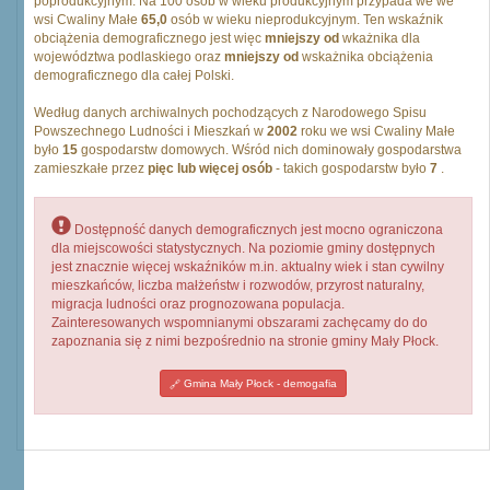
poprodukcyjnym. Na 100 osób w wieku produkcyjnym przypada we we
wsi Cwaliny Małe
65,0
osób w wieku nieprodukcyjnym. Ten wskaźnik
obciążenia demograficznego jest więc
mniejszy od
wkażnika dla
województwa podlaskiego oraz
mniejszy od
wskażnika obciążenia
demograficznego dla całej Polski.
Według danych archiwalnych pochodzących z Narodowego Spisu
Powszechnego Ludności i Mieszkań w
2002
roku we wsi Cwaliny Małe
było
15
gospodarstw domowych. Wśród nich dominowały gospodarstwa
zamieszkałe przez
pięc lub więcej osób
- takich gospodarstw było
7
.
Dostępność danych demograficznych jest mocno ograniczona
dla miejscowości statystycznych. Na poziomie gminy dostępnych
jest znacznie więcej wskaźników m.in. aktualny wiek i stan cywilny
mieszkańców, liczba małżeństw i rozwodów, przyrost naturalny,
migracja ludności oraz prognozowana populacja.
Zainteresowanych wspomnianymi obszarami zachęcamy do do
zapoznania się z nimi bezpośrednio na stronie gminy Mały Płock.
Gmina Mały Płock - demogafia