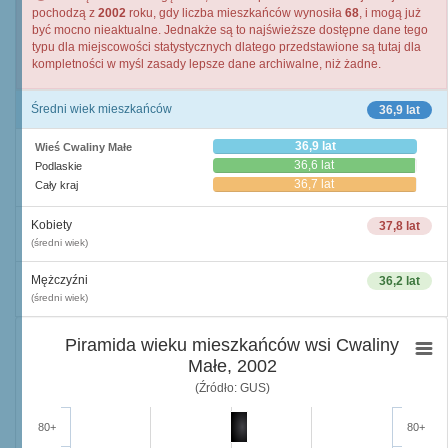
pochodzą z
2002
roku, gdy liczba mieszkańców wynosiła
68
, i mogą już
być mocno nieaktualne. Jednakże są to najświeższe dostępne dane tego
typu dla miejscowości statystycznych dlatego przedstawione są tutaj dla
kompletności w myśl zasady lepsze dane archiwalne, niż żadne.
Średni wiek mieszkańców
36,9 lat
36,9 lat
Wieś Cwaliny Małe
36,6 lat
Podlaskie
36,7 lat
Cały kraj
Kobiety
37,8 lat
(średni wiek)
Mężczyźni
36,2 lat
(średni wiek)
Piramida wieku mieszkańców wsi Cwaliny
Małe, 2002
(Źródło: GUS)
80+
80+