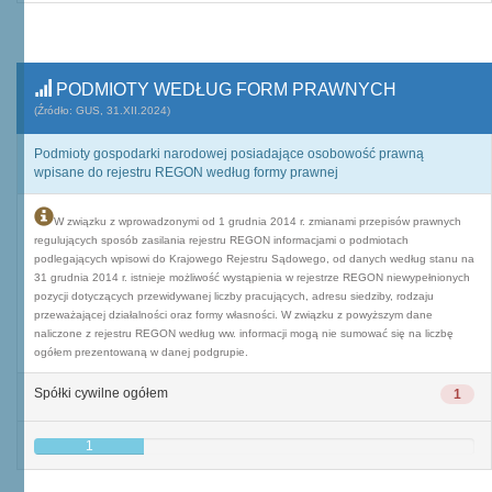
PODMIOTY WEDŁUG FORM PRAWNYCH
(Źródło: GUS, 31.XII.2024)
Podmioty gospodarki narodowej posiadające osobowość prawną
wpisane do rejestru REGON według formy prawnej
W związku z wprowadzonymi od 1 grudnia 2014 r. zmianami przepisów prawnych
regulujących sposób zasilania rejestru REGON informacjami o podmiotach
podlegających wpisowi do Krajowego Rejestru Sądowego, od danych według stanu na
31 grudnia 2014 r. istnieje możliwość wystąpienia w rejestrze REGON niewypełnionych
pozycji dotyczących przewidywanej liczby pracujących, adresu siedziby, rodzaju
przeważającej działalności oraz formy własności. W związku z powyższym dane
naliczone z rejestru REGON według ww. informacji mogą nie sumować się na liczbę
ogółem prezentowaną w danej podgrupie.
Spółki cywilne ogółem
1
1