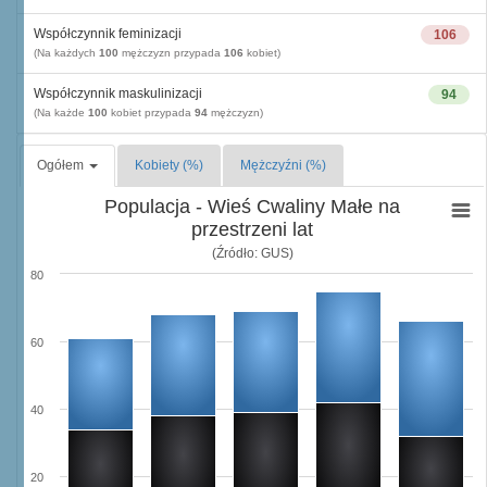
Współczynnik feminizacji
106
(Na każdych
100
mężczyzn przypada
106
kobiet)
Współczynnik maskulinizacji
94
(Na każde
100
kobiet przypada
94
mężczyzn)
Ogółem
Kobiety (%)
Mężczyźni (%)
Populacja - Wieś Cwaliny Małe na
przestrzeni lat
(Źródło: GUS)
80
60
40
20