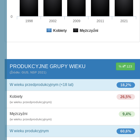
0
1998
2002
2009
2011
2021
Kobiety
Mężczyźni
PRODUKCYJNE GRUPY WIEKU
%
123
(Źródło: GUS, NSP 2021)
W wieku przedprodukcyjnym (<18 lat)
18,2%
Kobiety
26,5%
(w wieku przedprodukcyjnym)
Mężczyźni
9,4%
(w wieku przedprodukcyjnym)
W wieku produkcyjnym
60,6%