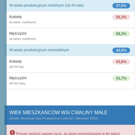
W wieku produkcyjnym mobilnym (18-44 lata)
57,5%
Kobiety
56,3%
(w wieku mobilnym)
Mężczyźni
58,3%
(w wieku mobilnym)
W wieku produkcyjnym niemobilnym
42,5%
Kobiety
43,8%
(45-59 lat)
Mężczyźni
41,7%
(45-64 lata)
WIEK MIESZKAŃCÓW WSI CWALINY MAŁE
(Źródło: Narodowy Spis Powszechny Ludności i Mieszkań 2002)
Proszę zwrócić uwagę na to, że dane prezentowane w tej sekcji