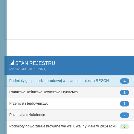
STAN REJESTRU
(Źródło: GUS, 31.XII.2024)
Podmioty gospodarki narodowej wpisane do rejestru REGON
4
Rolnictwo, leśnictwo, łowiectwo i rybactwo
1
Przemysł i budownictwo
1
Pozostała działalność
2
Podmioty nowo zarejestrowane we wsi Cwaliny Małe w 2024 roku
0