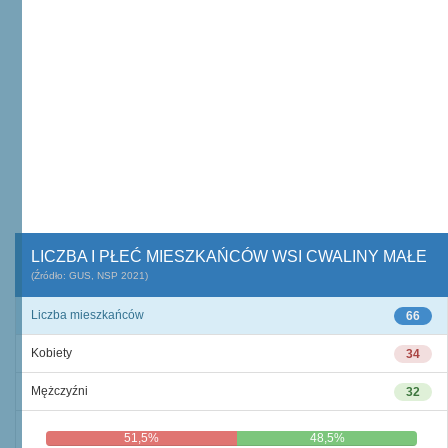
LICZBA I PŁEĆ MIESZKAŃCÓW WSI CWALINY MAŁE
(Źródło: GUS, NSP 2021)
Liczba mieszkańców
66
Kobiety
34
Mężczyźni
32
51,5%
48,5%