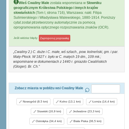
Wieś Cwaliny Małe
została wspomniana w
Słowniku
geograficznym Królestwa Polskiego i innych krajów
słowiańskich
(Tom I, strona 716), Warszawa: nakł. Filipa
Sulimierskiego i Władysława Walewskiego, 1880-1914. Poniższy
cytat został ptrzetworzony automatycznie za pomocą
oprogramowania optycznego rozpoznawania znaków (OCR).
Jeśli widzisz błędy
Zaproponuj poprawkę
Cwaliny 2.) C. duże i C. małe, wś szlach., pow. kolneński, gm. i par.
Mały-Płock. W 1827 r. było w C. małych 19 dm., 109 mk.;
wspominane w dokumentach z 1440 r. gniazdo Cwalińskich
(Gloger). Br. Ch.
Zobacz miasta w pobliżu wsi Cwaliny Małe
Nowogród (8,5 km)
Kolno (13,1 km)
Łomża (14,4 km)
Stawiski (16,9 km)
Jedwabne (23,3 km)
Ostrołęka (34,4 km)
Biała Piska (36,5 km)