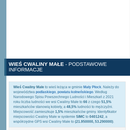
WIEŚ CWALINY MAŁE
- PODSTAWOWE
INFORMACJE
Wieś Cwaliny Małe
to wieś leżąca w gminie
Mały Płock
. Należy do
województwa
podlaskiego
,
powiatu kolneńskiego
. Według
Narodowego Spisu Powszechnego Ludności i Mieszkań z 2021
roku liczba ludności we wsi Cwaliny Małe to
66
z czego
51,5%
mieszkańców stanowią kobiety, a
48,5%
ludności to mężczyźni.
Miejscowość zamieszkuje
1,5%
mieszkańców gminy. Identyfikator
miejscowości Cwaliny Małe w systemie
SIMC
to
0401242
, a
współrzędne GPS wsi Cwaliny Małe to
(21.950000, 53.290000)
.