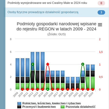
Podmioty wyrejestrowane we wsi Cwaliny Małe w 2024 roku
0
Osoby fizyczne prowadzące działalność gospodarczą
3
Podmioty gospodarki narodowej wpisane
do rejestru REGON w latach 2009 - 2024
(Źródło: GUS)
8
2
6
1,5
4
1
2
0,5
0
0
2009
2010
2011
2012
2013
2014
2015
2016
2017
2018
2019
2020
2021
2022
2023
2024
Rolnictwo, leśnictwo, łowiectwo i rybactwo
Przemysł i budownictwo
Pozostała działalność