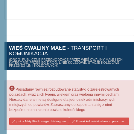
WIEŚ CWALINY MAŁE
- TRANSPORT I
KOMUNIKACJA
(DROGI PUBLICZNE PRZECHODZĄCE PRZEZ WIEŚ CWALINY MAŁE I ICH
KATEGORIE, PRZEBIEG DRÓG, LINIE KOLEJOWE, STACJE KOLEJOWE,
PRZEBIEG LINII KOLEJOWYCH)
Posiadamy również rozbudowane statystyki o zarejestrowanych
pojazdach, wraz z ich typem, wiekiem oraz wieloma innymi cechami.
Niestety dane te nie są dostępne dla jednostek administracyjnych
mniejszych od powiatów. Zapraszamy do zapoznania się z nimi
bezpośrednio na stronie powiatu kolneńskiego.
gmina Mały Płock - wypadki drogowe
Powiat kolneński - dane o pojazdach