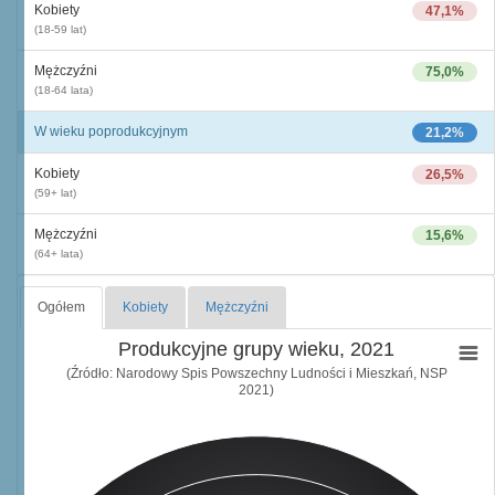
Kobiety
47,1%
(18-59 lat)
Mężczyźni
75,0%
(18-64 lata)
W wieku poprodukcyjnym
21,2%
Kobiety
26,5%
(59+ lat)
Mężczyźni
15,6%
(64+ lata)
Ogółem
Kobiety
Mężczyźni
Produkcyjne grupy wieku, 2021
(Źródło: Narodowy Spis Powszechny Ludności i Mieszkań, NSP
2021)