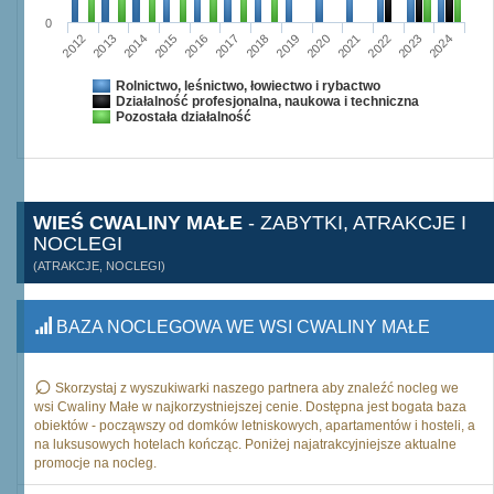
0
2015
2012
2022
2019
2013
2016
2023
2020
2017
2014
2024
2018
2021
Rolnictwo, leśnictwo, łowiectwo i rybactwo
Działalność profesjonalna, naukowa i techniczna
Pozostała działalność
WIEŚ CWALINY MAŁE
- ZABYTKI, ATRAKCJE I
NOCLEGI
(ATRAKCJE, NOCLEGI)
BAZA NOCLEGOWA WE WSI CWALINY MAŁE
Skorzystaj z wyszukiwarki naszego partnera aby znaleźć nocleg we
wsi Cwaliny Małe w najkorzystniejszej cenie. Dostępna jest bogata baza
obiektów - począwszy od domków letniskowych, apartamentów i hosteli, a
na luksusowych hotelach kończąc. Poniżej najatrakcyjniejsze aktualne
promocje na nocleg.