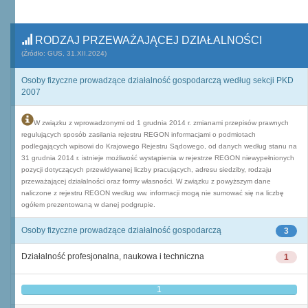
RODZAJ PRZEWAŻAJĄCEJ DZIAŁALNOŚCI
(Źródło: GUS, 31.XII.2024)
Osoby fizyczne prowadzące działalność gospodarczą według sekcji PKD
2007
W związku z wprowadzonymi od 1 grudnia 2014 r. zmianami przepisów prawnych
regulujących sposób zasilania rejestru REGON informacjami o podmiotach
podlegających wpisowi do Krajowego Rejestru Sądowego, od danych według stanu na
31 grudnia 2014 r. istnieje możliwość wystąpienia w rejestrze REGON niewypełnionych
pozycji dotyczących przewidywanej liczby pracujących, adresu siedziby, rodzaju
przeważającej działalności oraz formy własności. W związku z powyższym dane
naliczone z rejestru REGON według ww. informacji mogą nie sumować się na liczbę
ogółem prezentowaną w danej podgrupie.
Osoby fizyczne prowadzące działalność gospodarczą
3
Działalność profesjonalna, naukowa i techniczna
1
1