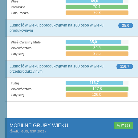
65,0
Wieś
70,4
Podlaskie
70,8
Cała Polska
Ludność w wieku poprodukcyjnym na 100 osób w wieku
35,0
produkcyjnym
35,0
Wieś Cwaliny Małe
39,5
Województwo
39,5
Cały kraj
Ludność w wieku poprodukcyjnym na 100 osób w wieku
116,7
przedprodukcyjnym
116,7
Tutaj
127,8
Województwo
126,0
Cały kraj
MOBILNE GRUPY WIEKU
%
123
(Źródło: GUS, NSP 2021)