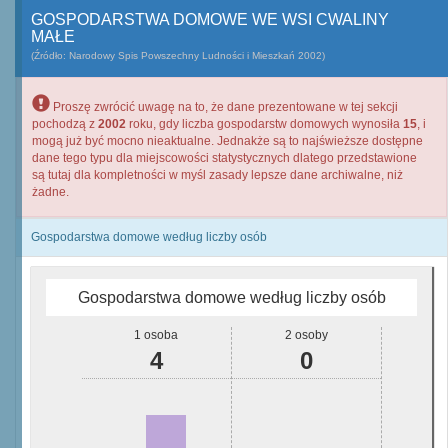
GOSPODARSTWA DOMOWE WE WSI CWALINY
MAŁE
(Źródło: Narodowy Spis Powszechny Ludności i Mieszkań 2002)
Proszę zwrócić uwagę na to, że dane prezentowane w tej sekcji
pochodzą z
2002
roku, gdy liczba gospodarstw domowych wynosiła
15
, i
mogą już być mocno nieaktualne. Jednakże są to najświeższe dostępne
dane tego typu dla miejscowości statystycznych dlatego przedstawione
są tutaj dla kompletności w myśl zasady lepsze dane archiwalne, niż
żadne.
Gospodarstwa domowe według liczby osób
Gospodarstwa domowe według liczby osób
1 osoba
2 osoby
4
0