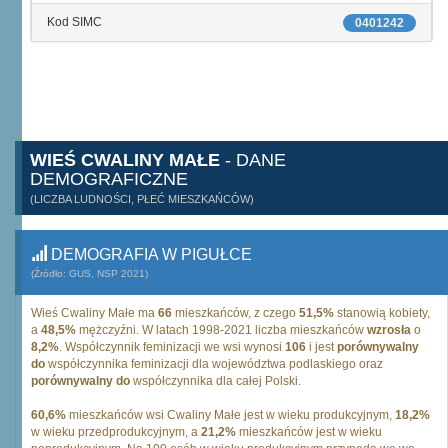
Kod SIMC
0401242
WIEŚ CWALINY MAŁE
- DANE
DEMOGRAFICZNE
(LICZBA LUDNOŚCI, PŁEĆ MIESZKAŃCÓW)
DEMOGRAFIA W PIGUŁCE
(Źródło: GUS, NSP 2021)
Wieś Cwaliny Małe ma
66
mieszkańców, z czego
51,5%
stanowią kobiety,
a
48,5%
mężczyźni. W latach 1998-2021 liczba mieszkańców
wzrosła
o
8,2%
. Współczynnik feminizacji we wsi wynosi
106
i jest
porównywalny
do
współczynnika feminizacji dla województwa podlaskiego oraz
porównywalny do
współczynnika dla całej Polski.
60,6%
mieszkańców wsi Cwaliny Małe jest w wieku produkcyjnym,
18,2%
w wieku przedprodukcyjnym, a
21,2%
mieszkańców jest w wieku