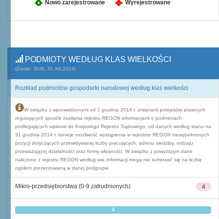
Nowo zarejestrowane
Wyrejestrowane
PODMIOTY WEDŁUG KLAS WIELKOŚCI
(Źródło: GUS, 31.XII.2024)
Rozkład podmiotów gospodarki narodowej według klas wielkości
W związku z wprowadzonymi od 1 grudnia 2014 r. zmianami przepisów prawnych
regulujących sposób zasilania rejestru REGON informacjami o podmiotach
podlegających wpisowi do Krajowego Rejestru Sądowego, od danych według stanu na
31 grudnia 2014 r. istnieje możliwość wystąpienia w rejestrze REGON niewypełnionych
pozycji dotyczących przewidywanej liczby pracujących, adresu siedziby, rodzaju
przeważającej działalności oraz formy własności. W związku z powyższym dane
naliczone z rejestru REGON według ww. informacji mogą nie sumować się na liczbę
ogółem prezentowaną w danej podgrupie.
Mikro-przedsiębiorstwa (0-9 zatrudnionych)
4
4