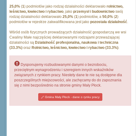
25,0%
(
1
) podmiotów jako rodzaj działalności deklarowało
rolnictwo,
leśnictwo, łowiectwo i rybactwo
, jako
przemysł i budownictwo
swój
rodzaj działalności deklarowało
25,0%
(
1
) podmiotów, a
50,0%
(
2
)
podmiotów w rejestrze zakwalifikowana jest jako
pozostała działalność
.
Wśród osób fizycznych prowadzących działalność gospodarczą we wsi
Cwaliny Małe najczęściej deklarowanymi rodzajami przeważającej
działalności są
Działalność profesjonalna, naukowa i techniczna
(33.3%)
oraz
Rolnictwo, leśnictwo, łowiectwo i rybactwo (33.3%)
.
Dysponujemy rozbudowanymi danymi o bezrobociu,
przeciętnym wynagrodzeniu i szeregiem innych wskaźników
związanych z rynkiem pracy. Niestety dane te nie są dostępne dla
poszczególnych miejscowości, ale zachęcamy do do zapoznania
się z nimi bezpośrednio na stronie gminy Mały Płock.
Gmina Mały Płock - dane o rynku pracy