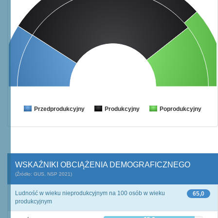
Przedprodukcyjny
Produkcyjny
Poprodukcyjny
WSKAŹNIKI OBCIĄŻENIA DEMOGRAFICZNEGO
(Źródło: GUS, NSP 2021)
Ludność w wieku nieprodukcyjnym na 100 osób w wieku
65,0
produkcyjnym