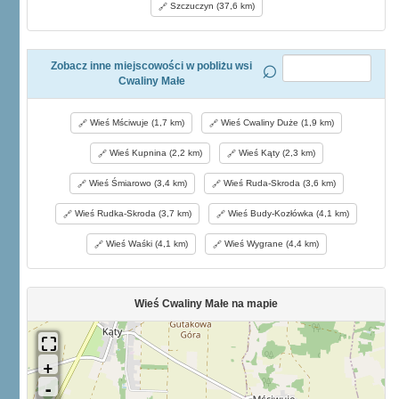
Szczuczyn (37,6 km)
Zobacz inne miejscowości w pobliżu wsi
Cwaliny Małe
Wieś Mściwuje (1,7 km)
Wieś Cwaliny Duże (1,9 km)
Wieś Kupnina (2,2 km)
Wieś Kąty (2,3 km)
Wieś Śmiarowo (3,4 km)
Wieś Ruda-Skroda (3,6 km)
Wieś Rudka-Skroda (3,7 km)
Wieś Budy-Kozłówka (4,1 km)
Wieś Waśki (4,1 km)
Wieś Wygrane (4,4 km)
Wieś Cwaliny Małe na mapie