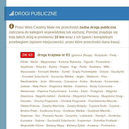
DROGI PUBLICZNE
Przez Wieś Cwaliny Małe nie przechodzi
żadna droga publiczna
zaliczana do kategorii wojewódzkiej lub wyższej. Poniżej znajduje się
lista takich dróg w promieniu
10 km
wraz z ich typem i kompletnym
przebiegiem (spisem miejscowości, przez które przechodzi dana trasa).
DK 63
droga krajowa nr 63
(granica (Rosja) - Rudziszki - Perły -
Klimki - Maćki - Węgorzewo - Kolonia Rybacka - Ogonki - Pozezdrze -
Spytkowo - Giżycko - Bystry - Grajwo - Kąp - Ruda - Staświny - Miłki -
Wyszowate - Konopki Wielkie - Sumki - Grądy Podmiejskie - Orzysz - Gaudynki
- Kociołek Szlachecki - Szczechy Wielkie - Jeglin - Maldanin - Pisz -
Niedźwiedzie - Jeże - Wincenta - Czerwone - Kolno - Borkowo - Korzeniste -
Zalesie - Mały Płock - Rogienice Wielkie - Kisielnica - Budy Czarnockie -
Marianowo - Piątnica Poduchowna - Łomża - Zasin - Podgórze - Wygoda -
Zbieżnica - Nagórki-Jabłoń - Zambrów - Długobórz Pierwszy - Długobórz Drugi -
Osowiec - Grochy-Pogorzele - Chmiele-Pogorzele - Przeździecko-Mroczki -
Ołdaki-Polonia - Zaręby-Warchoły - Zaręby-Bolędy - Czyżew-Sutki - Czyżew -
Brulino-Piwki - Szulborze-Kozy - Godlewo Wielkie - Godlewo-Mierniki -
Strękowo - Nur - Przewóz Nurski - Ceranów - Lebiedzie - Sterdyń - Zembrów -
Kurowice - Sabnie - Suchodół Szlachecki - Kupientyn - Sokołów Podlaski -
Wojewódki Górne - Bielany-Wąsy - Bielany-Żylaki - Kowiesy - Podnieśno -