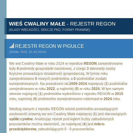
WIEŚ CWALINY MAŁE
- REJESTR REGON
(KLASY WIELKOŚCI, SEKCJE PKD, FORMY PRAWNE)
REJESTR REGON W PIGUŁCE
(Źródło: GUS, 31.XII.2024)
We wsi Cwaliny Małe w roku 2024 w rejestrze
REGON
zarejestrowane
były
4
podmioty gospodarki narodowej, z czego
3
stanowiły osoby
fizyczne prowadzące działalność gospodarczą. W tymże roku
zarejestrowano
0
nowych podmiotów, a
0
podmiotów zostało
wyrejestrowanych. Na przestrzeni lat
2009
-
2024
najwięcej (
1
) podmiotów
zarejestrowano w roku
2022
, a najmniej (
0
) w roku
2024
. W tym samym
okresie najwięcej (
1
) podmiotów wykreślono z rejestru REGON w
2015
roku, najmniej (
0
) podmiotów wyrejestrowano natomiast w
2024
roku.
Według danych z rejestru REGON wśród podmiotów posiadających
osobowość prawną we wsi Cwaliny Małe najwięcej (
1
) jest stanowiących
spólki cywilne
. Analizując rejestr pod kątem liczby zatrudnionych
pracowników można stwierdzić, że najwięcej (
4
) jest
mikro-
przedsiębiorstw
, zatrudniających 0 - 9 pracowników.