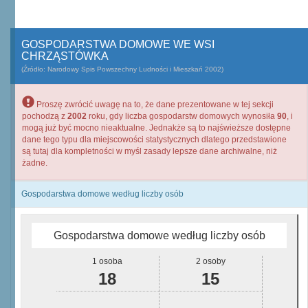
GOSPODARSTWA DOMOWE WE WSI
CHRZĄSTÓWKA
(Źródło: Narodowy Spis Powszechny Ludności i Mieszkań 2002)
Proszę zwrócić uwagę na to, że dane prezentowane w tej sekcji
pochodzą z
2002
roku, gdy liczba gospodarstw domowych wynosiła
90
, i
mogą już być mocno nieaktualne. Jednakże są to najświeższe dostępne
dane tego typu dla miejscowości statystycznych dlatego przedstawione
są tutaj dla kompletności w myśl zasady lepsze dane archiwalne, niż
żadne.
Gospodarstwa domowe według liczby osób
Gospodarstwa domowe według liczby osób
1 osoba
2 osoby
18
15