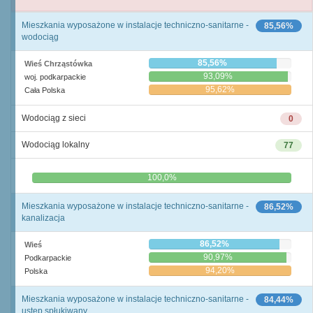
Mieszkania wyposażone w instalacje techniczno-sanitarne -
85,56%
wodociąg
85,56%
Wieś Chrząstówka
93,09%
woj. podkarpackie
95,62%
Cała Polska
Wodociąg z sieci
0
Wodociąg lokalny
77
0,0%
100,0%
Mieszkania wyposażone w instalacje techniczno-sanitarne -
86,52%
kanalizacja
86,52%
Wieś
90,97%
Podkarpackie
94,20%
Polska
Mieszkania wyposażone w instalacje techniczno-sanitarne -
84,44%
ustęp spłukiwany