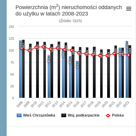
2
Powierzchnia (m
) nieruchomości oddanych
do użytku w latach 2008-2023
(Źródło: GUS)
150
125
122,7
121,0
120,0
118,5
119,0
117,8
116,6
114,1
113,5
110,8
110,5
100
108,4
108,1
107,1
106,5
106,0
105,7
104,0
102,8
101,9
90,0
88,0
75
78,0
50
25
0
2008
2009
2010
2011
2012
2013
2014
2015
2016
2017
2018
2019
2020
2021
2022
2023
Wieś Chrząstówka
Woj. podkarpackie
Polska