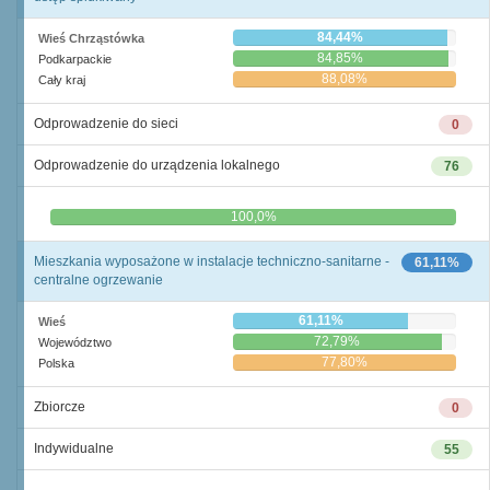
84,44%
Wieś Chrząstówka
84,85%
Podkarpackie
88,08%
Cały kraj
Odprowadzenie do sieci
0
Odprowadzenie do urządzenia lokalnego
76
0,0%
100,0%
Mieszkania wyposażone w instalacje techniczno-sanitarne -
61,11%
centralne ogrzewanie
61,11%
Wieś
72,79%
Województwo
77,80%
Polska
Zbiorcze
0
Indywidualne
55