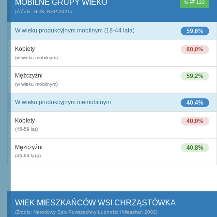
MOBILNE GRUPY WIEKU
%
123
(Źródło: GUS, NSP 2021)
W wieku produkcyjnym mobilnym (18-44 lata)
59,6%
Kobiety
60,0%
(w wieku mobilnym)
Mężczyźni
59,2%
(w wieku mobilnym)
W wieku produkcyjnym niemobilnym
40,4%
Kobiety
40,0%
(45-59 lat)
Mężczyźni
40,8%
(45-64 lata)
WIEK MIESZKAŃCÓW WSI CHRZĄSTÓWKA
(Źródło: Narodowy Spis Powszechny Ludności i Mieszkań 2002)