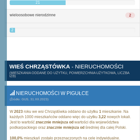
21
wieloosobowe nierodzinne
2
2
WIEŚ CHRZĄSTÓWKA
- NIERUCHOMOŚCI
(MIESZKANIA ODDANE DO UŻYTKU, POWIERZCHNIA UŻYTKOWA, LICZBA
IZB)
NIERUCHOMOŚCI W PIGUŁCE
(Źródło: GUS, 31.XII.2023)
W
2023
roku we wsi Chrząstówka oddano do użytku
1
mieszkanie. Na
każdych 1000 mieszkańców oddano więc do użytku
3,22
nowych lokali.
Jest to wartość
znacznie mniejsza od
wartości dla województwa
podkarpackiego oraz
znacznie mniejsza od
średniej dla całej Polski.
100,0%
mieszkań zostało przeznaczonych na cele indywidualne.