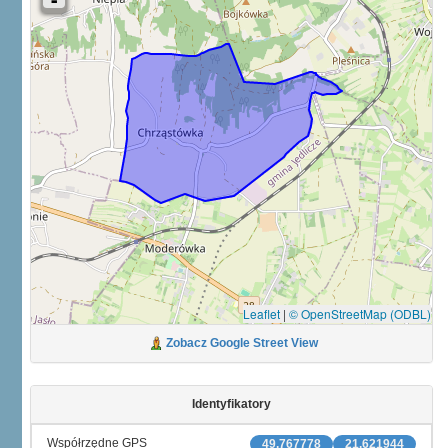
Leaflet
|
© OpenStreetMap (ODBL)
Zobacz Google Street View
Identyfikatory
Współrzędne GPS
49.767778
21.621944