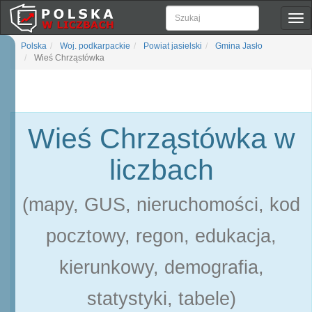
Pok
naw
Polska
Woj. podkarpackie
Powiat jasielski
Gmina Jasło
Wieś Chrząstówka
Wieś Chrząstówka w
liczbach
(mapy, GUS, nieruchomości, kod
pocztowy, regon, edukacja,
kierunkowy, demografia,
statystyki, tabele)