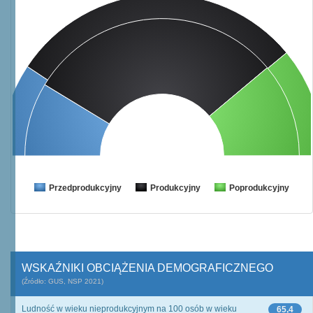
Przedprodukcyjny
Produkcyjny
Poprodukcyjny
WSKAŹNIKI OBCIĄŻENIA DEMOGRAFICZNEGO
(Źródło: GUS, NSP 2021)
Ludność w wieku nieprodukcyjnym na 100 osób w wieku
65,4