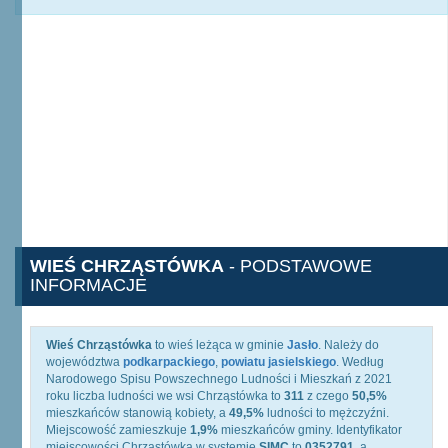
WIEŚ CHRZĄSTÓWKA
- PODSTAWOWE
INFORMACJE
Wieś Chrząstówka
to wieś leżąca w gminie
Jasło
. Należy do
województwa
podkarpackiego
,
powiatu jasielskiego
. Według
Narodowego Spisu Powszechnego Ludności i Mieszkań z 2021
roku liczba ludności we wsi Chrząstówka to
311
z czego
50,5%
mieszkańców stanowią kobiety, a
49,5%
ludności to mężczyźni.
Miejscowość zamieszkuje
1,9%
mieszkańców gminy. Identyfikator
miejscowości Chrząstówka w systemie
SIMC
to
0352791
, a