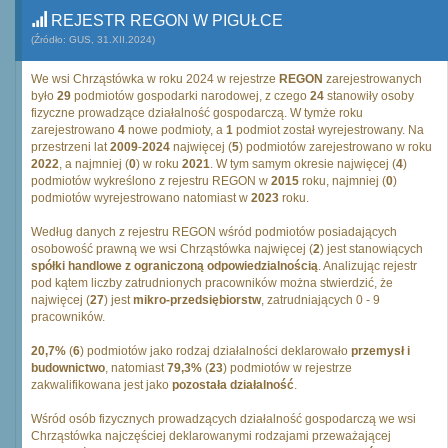
REJESTR REGON W PIGUŁCE
(Źródło: GUS, 31.XII.2024)
We wsi Chrząstówka w roku 2024 w rejestrze
REGON
zarejestrowanych
było
29
podmiotów gospodarki narodowej, z czego
24
stanowiły osoby
fizyczne prowadzące działalność gospodarczą. W tymże roku
zarejestrowano
4
nowe podmioty, a
1
podmiot został wyrejestrowany. Na
przestrzeni lat
2009
-
2024
najwięcej (
5
) podmiotów zarejestrowano w roku
2022
, a najmniej (
0
) w roku
2021
. W tym samym okresie najwięcej (
4
)
podmiotów wykreślono z rejestru REGON w
2015
roku, najmniej (
0
)
podmiotów wyrejestrowano natomiast w
2023
roku.
Według danych z rejestru REGON wśród podmiotów posiadających
osobowość prawną we wsi Chrząstówka najwięcej (
2
) jest stanowiących
spółki handlowe z ograniczoną odpowiedzialnością
. Analizując rejestr
pod kątem liczby zatrudnionych pracowników można stwierdzić, że
najwięcej (
27
) jest
mikro-przedsiębiorstw
, zatrudniających 0 - 9
pracowników.
20,7%
(
6
) podmiotów jako rodzaj działalności deklarowało
przemysł i
budownictwo
, natomiast
79,3%
(
23
) podmiotów w rejestrze
zakwalifikowana jest jako
pozostała działalność
.
Wśród osób fizycznych prowadzących działalność gospodarczą we wsi
Chrząstówka najczęściej deklarowanymi rodzajami przeważającej