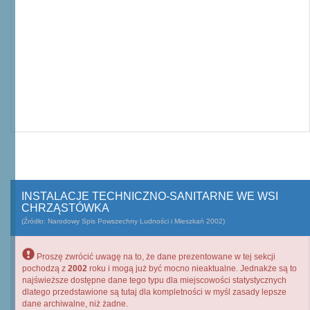
INSTALACJE TECHNICZNO-SANITARNE WE WSI
CHRZĄSTÓWKA
(Źródło: Narodowy Spis Powszechny Ludności i Mieszkań 2002)
Proszę zwrócić uwagę na to, że dane prezentowane w tej sekcji
pochodzą z
2002
roku i mogą już być mocno nieaktualne. Jednakże są to
najświeższe dostępne dane tego typu dla miejscowości statystycznych
dlatego przedstawione są tutaj dla kompletności w myśl zasady lepsze
dane archiwalne, niż żadne.