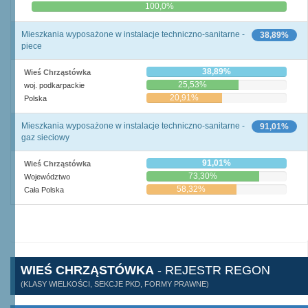
0,0%
100,0%
Mieszkania wyposażone w instalacje techniczno-sanitarne -
38,89%
piece
38,89%
Wieś Chrząstówka
25,53%
woj. podkarpackie
20,91%
Polska
Mieszkania wyposażone w instalacje techniczno-sanitarne -
91,01%
gaz sieciowy
91,01%
Wieś Chrząstówka
73,30%
Województwo
58,32%
Cała Polska
WIEŚ CHRZĄSTÓWKA
- REJESTR REGON
(KLASY WIELKOŚCI, SEKCJE PKD, FORMY PRAWNE)