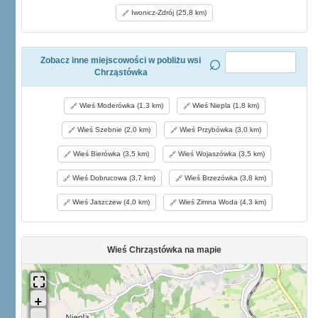
Iwonicz-Zdrój (25,8 km)
Zobacz inne miejscowości w pobliżu wsi
Chrząstówka
Wieś Moderówka (1,3 km)
Wieś Niepla (1,8 km)
Wieś Szebnie (2,0 km)
Wieś Przybówka (3,0 km)
Wieś Bierówka (3,5 km)
Wieś Wojaszówka (3,5 km)
Wieś Dobrucowa (3,7 km)
Wieś Brzezówka (3,8 km)
Wieś Jaszczew (4,0 km)
Wieś Zimna Woda (4,3 km)
Wieś Chrząstówka na mapie