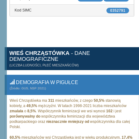
Kod SIMC
0352791
WIEŚ CHRZĄSTÓWKA
- DANE
DEMOGRAFICZNE
(LICZBA LUDNOŚCI, PŁEĆ MIESZKAŃCÓW)
DEMOGRAFIA W PIGUŁCE
(Źródło: GUS, NSP 2021)
Wieś Chrząstówka ma
311
mieszkańców, z czego
50,5%
stanowią
kobiety, a
49,5%
mężczyźni. W latach 1998-2021 liczba mieszkańców
zmalała
o
8,5%
. Współczynnik feminizacji we wsi wynosi
102
i jest
porównywalny do
współczynnika feminizacji dla województwa
podkarpackiego oraz
nieznacznie mniejszy od
współczynnika dla całej
Polski.
60,5%
mieszkańców wsi Chrząstówka jest w wieku produkcyjnym,
17,4%