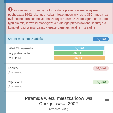
Proszę zwrócić uwagę na to, że dane prezentowane w tej sekcji
pochodzą z
2002
roku, gdy liczba mieszkańców wynosiła
350
, i mogą już
być mocno nieaktualne. Jednakże są to najświeższe dostępne dane tego
typu dla miejscowości statystycznych dlatego przedstawione są tutaj dla
kompletności w myśl zasady lepsze dane archiwalne, niż żadne.
Średni wiek mieszkańców
35,9 lat
35,9 lat
Wieś Chrząstówka
35,3 lat
woj. podkarpackie
36,7 lat
Cała Polska
Kobiety
36,5 lat
(średni wiek)
Mężczyźni
35,3 lat
(średni wiek)
Piramida wieku mieszkańców wsi
Chrząstówka, 2002
(Źródło: GUS)