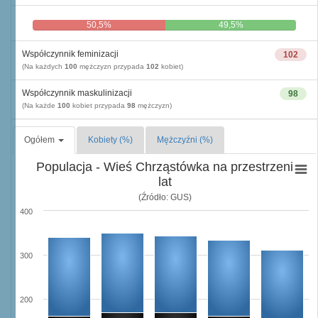
50,5%
49,5%
Współczynnik feminizacji
102
(Na każdych
100
mężczyzn przypada
102
kobiet)
Współczynnik maskulinizacji
98
(Na każde
100
kobiet przypada
98
mężczyzn)
Ogółem
Kobiety (%)
Mężczyźni (%)
Populacja - Wieś Chrząstówka na przestrzeni
lat
(Źródło: GUS)
400
300
200