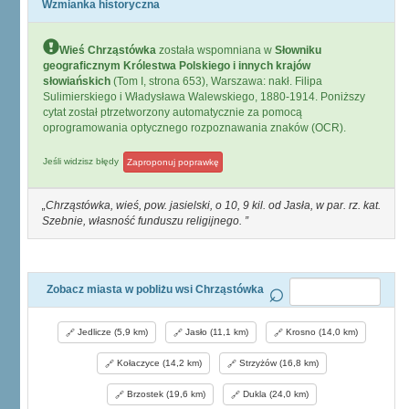
Wzmianka historyczna
Wieś Chrząstówka
została wspomniana w
Słowniku
geograficznym Królestwa Polskiego i innych krajów
słowiańskich
(Tom I, strona 653), Warszawa: nakł. Filipa
Sulimierskiego i Władysława Walewskiego, 1880-1914. Poniższy
cytat został ptrzetworzony automatycznie za pomocą
oprogramowania optycznego rozpoznawania znaków (OCR).
Jeśli widzisz błędy
Zaproponuj poprawkę
Chrząstówka, wieś, pow. jasielski, o 10, 9 kil. od Jasła, w par. rz. kat.
Szebnie, własność funduszu religijnego.
Zobacz miasta w pobliżu wsi Chrząstówka
Jedlicze (5,9 km)
Jasło (11,1 km)
Krosno (14,0 km)
Kołaczyce (14,2 km)
Strzyżów (16,8 km)
Brzostek (19,6 km)
Dukla (24,0 km)