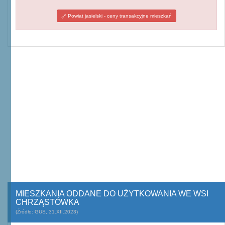
Powiat jasielski - ceny transakcyjne mieszkań
MIESZKANIA ODDANE DO UŻYTKOWANIA WE WSI
CHRZĄSTÓWKA
(Źródło: GUS, 31.XII.2023)