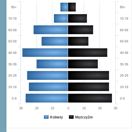
80+
80+
70-79
70-79
60-69
60-69
50-59
50-59
40-49
40-49
30-39
30-39
20-29
20-29
10-19
10-19
0-9
0-9
30
20
10
0
10
20
30
Kobiety
Mężczyźni