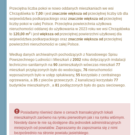
Przeciętna liczba pokoi w nowo oddanych mieszkaniach we wsi
Chrząstówka to
7,00
i jest
znacznie większa od
przeciętnej liczby izb dla
województwa podkarpackiego oraz
znacznie większa od
przeciętnej
liczby pokoi w całej Polsce. Przeciętna powierzchnia użytkowa
nieruchomości oddanej do użytkowania w 2023 roku we wsi Chrząstówka
2
to
120,00 m
i jest
większa od
przeciętnej powierzchni użytkowej dla
województwa podkarpackiego oraz
znacznie większa od
przeciętnej
powierzchni nieruchomości w całej Polsce.
Według danych archiwalnych pochodzących z Narodowego Spisu
Powszechnego Ludności i Mieszkań z
2002
roku dotyczących instalacji
techniczno-sanitarnych na
90
zamieszkałych wówczas mieszkań
77
mieszkań przyłączonych było do wodociągu,
76
nieruchomości
wyposażonych było w ustęp spłukiwany,
55
korzystało z centralnego
ogrzewania, a
35
z pieców grzewczych. Z kanalizacji korzystało
77
budynków mieszkalnych , a
81
podłączonych było do gazu sieciowego.
Posiadamy również dane o cenach transakcyjnych lokali
mieszkalnych zarówno na rynku pierwotnym jak i na rynku wtórnym.
Niestety dane te nie są dostępne dla jednostek administracyjnych
mniejszych od powiatów. Zapraszamy do zapoznania się z nimi
bezpośrednio na stronie powiatu jasielskiego.