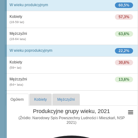
W wieku produkcyjnym
60,5%
Kobiety
57,3%
(18-59 lat)
Mężczyźni
63,6%
(18-64 lata)
W wieku poprodukcyjnym
22,2%
Kobiety
30,6%
(59+ lat)
Mężczyźni
13,6%
(64+ lata)
Ogółem
Kobiety
Mężczyźni
Produkcyjne grupy wieku, 2021
(Źródło: Narodowy Spis Powszechny Ludności i Mieszkań, NSP
2021)