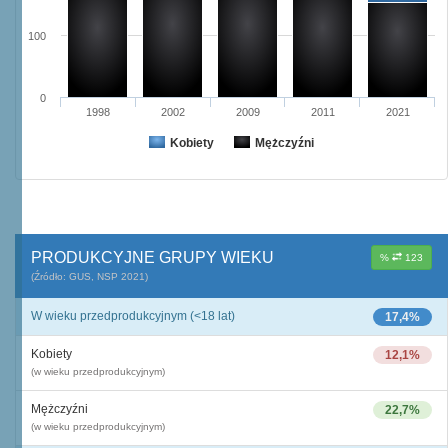
100
0
1998
2002
2009
2011
2021
Kobiety
Mężczyźni
PRODUKCYJNE GRUPY WIEKU
%
123
(Źródło: GUS, NSP 2021)
W wieku przedprodukcyjnym (<18 lat)
17,4%
Kobiety
12,1%
(w wieku przedprodukcyjnym)
Mężczyźni
22,7%
(w wieku przedprodukcyjnym)