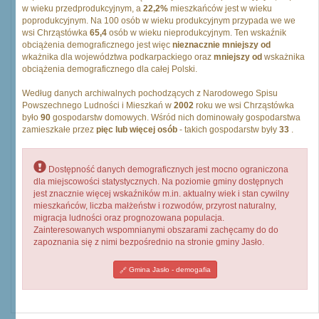
w wieku przedprodukcyjnym, a
22,2%
mieszkańców jest w wieku
poprodukcyjnym. Na 100 osób w wieku produkcyjnym przypada we we
wsi Chrząstówka
65,4
osób w wieku nieprodukcyjnym. Ten wskaźnik
obciążenia demograficznego jest więc
nieznacznie mniejszy od
wkażnika dla województwa podkarpackiego oraz
mniejszy od
wskażnika
obciążenia demograficznego dla całej Polski.
Według danych archiwalnych pochodzących z Narodowego Spisu
Powszechnego Ludności i Mieszkań w
2002
roku we wsi Chrząstówka
było
90
gospodarstw domowych. Wśród nich dominowały gospodarstwa
zamieszkałe przez
pięc lub więcej osób
- takich gospodarstw były
33
.
Dostępność danych demograficznych jest mocno ograniczona
dla miejscowości statystycznych. Na poziomie gminy dostępnych
jest znacznie więcej wskaźników m.in. aktualny wiek i stan cywilny
mieszkańców, liczba małżeństw i rozwodów, przyrost naturalny,
migracja ludności oraz prognozowana populacja.
Zainteresowanych wspomnianymi obszarami zachęcamy do do
zapoznania się z nimi bezpośrednio na stronie gminy Jasło.
Gmina Jasło - demogafia