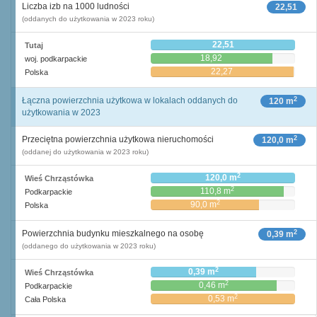
Liczba izb na 1000 ludności
22,51
(oddanych do użytkowania w 2023 roku)
22,51
Tutaj
18,92
woj. podkarpackie
22,27
Polska
2
Łączna powierzchnia użytkowa w lokalach oddanych do
120 m
użytkowania w 2023
2
Przeciętna powierzchnia użytkowa nieruchomości
120,0 m
(oddanej do użytkowania w 2023 roku)
2
120,0 m
Wieś Chrząstówka
2
110,8 m
Podkarpackie
2
90,0 m
Polska
2
Powierzchnia budynku mieszkalnego na osobę
0,39 m
(oddanego do użytkowania w 2023 roku)
2
0,39 m
Wieś Chrząstówka
2
0,46 m
Podkarpackie
2
0,53 m
Cała Polska