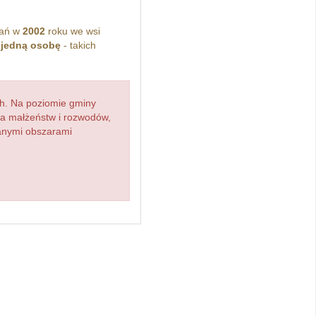
kań w
2002
roku we wsi
z
jedną osobę
- takich
h. Na poziomie gminy
zba małżeństw i rozwodów,
ianymi obszarami