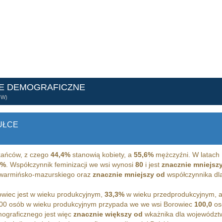
NE DEMOGRAFICZNE
ÓW)
UŁCE
ańców, z czego
44,4%
stanowią kobiety, a
55,6%
mężczyźni. W latach 
8%
. Współczynnik feminizacji we wsi wynosi
80
i jest
znacznie mniejsz
a warmińsko-mazurskiego oraz
znacznie mniejszy od
współczynnika dla 
wiec jest w wieku produkcyjnym,
33,3%
w wieku przedprodukcyjnym, 
00 osób w wieku produkcyjnym przypada we we wsi Borowiec
100,0
os
ograficznego jest więc
znacznie większy od
wkażnika dla województ