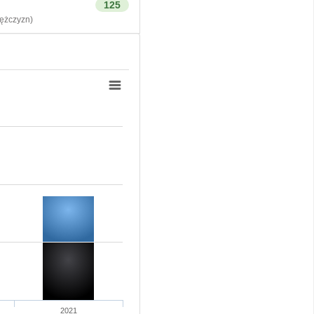
125
żczyzn)
2021