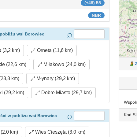
(+48) 55
NBR
pobliżu wsi Borowiec
 (3,2 km)
Orneta (11,6 km)
ie (22,6 km)
Miłakowo (24,0 km)
28,8 km)
Młynary (29,2 km)
i (29,2 km)
Dobre Miasto (29,7 km)
Współ
Kod S
ści w pobliżu wsi Borowiec
(2,0 km)
Wieś Cieszęta (3,0 km)