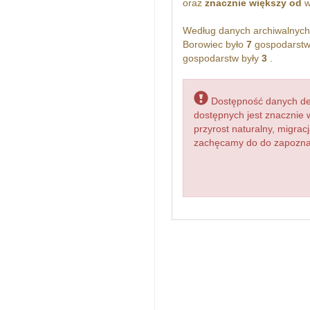
oraz
znacznie większy od
w
Według danych archiwalnyc
Borowiec było
7
gospodarstw
gospodarstw były
3
.
Dostępność danych dem
dostępnych jest znacznie 
przyrost naturalny, migr
zachęcamy do do zapoznani