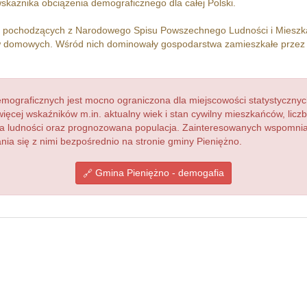
skażnika obciążenia demograficznego dla całej Polski.
h pochodzących z Narodowego Spisu Powszechnego Ludności i Miesz
 domowych. Wśród nich dominowały gospodarstwa zamieszkałe prze
ograficznych jest mocno ograniczona dla miejscowości statystycznyc
więcej wskaźników m.in. aktualny wiek i stan cywilny mieszkańców, lic
acja ludności oraz prognozowana populacja. Zainteresowanych wspomn
a się z nimi bezpośrednio na stronie gminy Pieniężno.
Gmina Pieniężno - demogafia