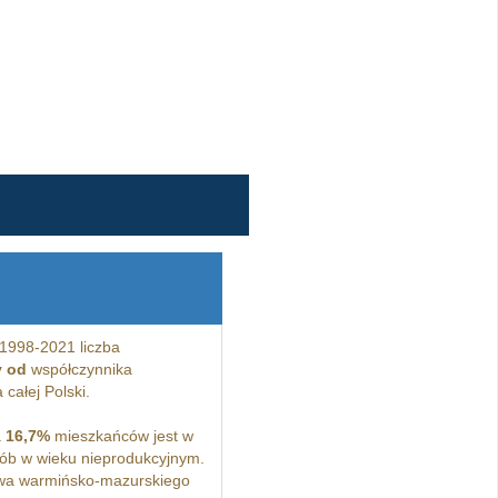
1998-2021 liczba
y od
współczynnika
całej Polski.
a
16,7%
mieszkańców jest w
ób w wieku nieprodukcyjnym.
wa warmińsko-mazurskiego