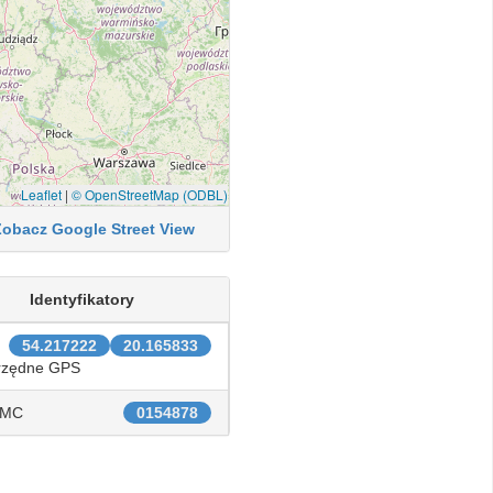
Leaflet
|
© OpenStreetMap (ODBL)
Zobacz Google Street View
Identyfikatory
54.217222
20.165833
rzędne GPS
IMC
0154878