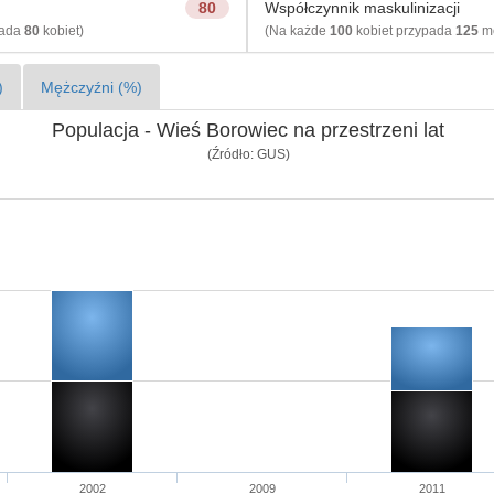
80
Współczynnik maskulinizacji
pada
80
kobiet)
(Na każde
100
kobiet przypada
125
mę
)
Mężczyźni (%)
Populacja - Wieś Borowiec na przestrzeni lat
(Źródło: GUS)
2002
2009
2011