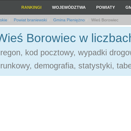
RANKINGI
WOJEWÓDZTWA
POWIATY
GM
skie
Powiat braniewski
Gmina Pieniężno
Wieś Borowiec
Wieś Borowiec w liczbac
regon, kod pocztowy, wypadki drogo
erunkowy, demografia, statystyki, tabe