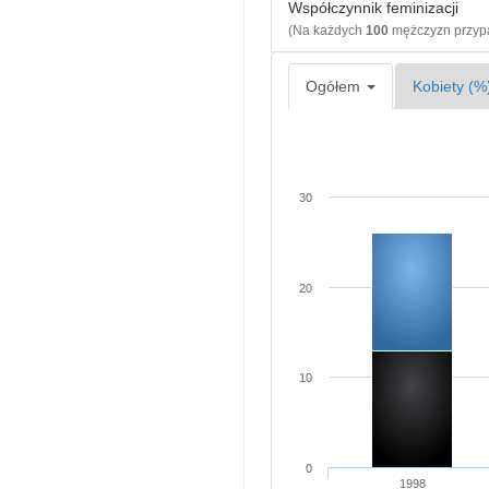
Współczynnik feminizacji
(Na każdych
100
mężczyzn przy
Ogółem
Kobiety (%
30
20
10
0
1998