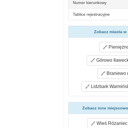
Numer kierunkowy
Tablice rejestracyjne
Zobacz miasta w 
Pieniężno
Górowo Iławeck
Braniewo (
Lidzbark Warmińsk
Zobacz inne miejscowo
Wieś Różaniec 