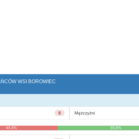
KAŃCÓW WSI BOROWIEC
8
Mężczyźni
44,4%
55,6%