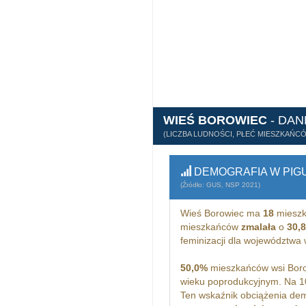
WIEŚ BOROWIEC
- DA
(LICZBA LUDNOŚCI, PŁEĆ MIESZKAŃC
DEMOGRAFIA W PIG
(Źródło: GUS, NSP 2021)
Wieś Borowiec ma
18
mieszk
mieszkańców
zmalała
o
30,
feminizacji dla województw
50,0%
mieszkańców wsi Boro
wieku poprodukcyjnym. Na 1
Ten wskaźnik obciążenia dem