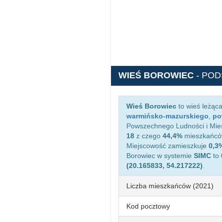
WIEŚ BOROWIEC
- PO
Wieś Borowiec
to wieś leżąc
warmińsko-mazurskiego
,
po
Powszechnego Ludności i Mies
18
z czego
44,4%
mieszkańców
Miejscowość zamieszkuje
0,3
Borowiec w systemie
SIMC
to
(20.165833, 54.217222)
.
Liczba mieszkańców (2021)
Kod pocztowy