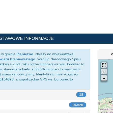
DSTAWOWE INFORMACJE
a w gminie
Pieniężno
. Należy do województwa
W
wiatu braniewskiego
. Według Narodowego Spisu
zkań z 2021 roku liczba ludności we wsi Borowiec to
 stanowią kobiety, a
55,6%
ludności to mężczyźni.
%
mieszkańców gminy. Identyfikator miejscowości
0154878
, a współrzędne GPS wsi Borowiec to
18
14-520