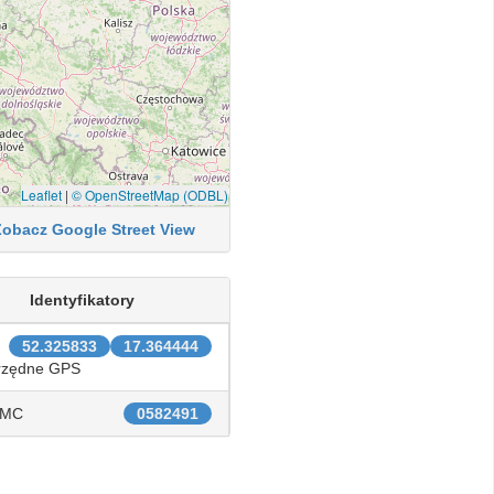
Leaflet
|
© OpenStreetMap (ODBL)
Zobacz Google Street View
Identyfikatory
52.325833
17.364444
rzędne GPS
IMC
0582491