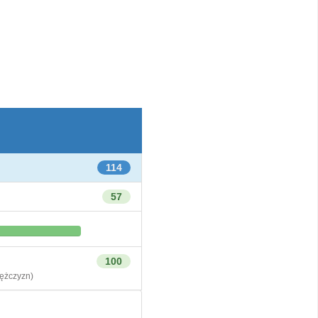
114
57
100
żczyzn)