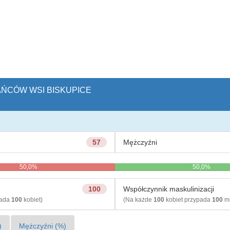
KAŃCÓW WSI BISKUPICE
57
Mężczyźni
50,0%
50,0%
100
Współczynnik maskulinizacji
pada
100
kobiet)
(Na każde
100
kobiet przypada
100
mę
)
Mężczyźni (%)