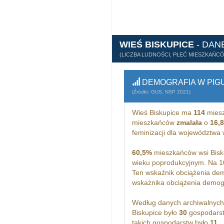
WIEŚ BISKUPICE
- DAN
(LICZBA LUDNOŚCI, PŁEĆ MIESZKAŃC
DEMOGRAFIA W PIG
(Źródło: GUS, NSP 2021)
Wieś Biskupice ma
114
miesz
mieszkańców
zmalała
o
16,
feminizacji dla województwa 
60,5%
mieszkańców wsi Bisku
wieku poprodukcyjnym. Na 1
Ten wskaźnik obciążenia dem
wskażnika obciążenia demogra
Według danych archiwalnyc
Biskupice było
30
gospodarst
takich gospodarstw było
11
.