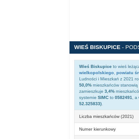
WIEŚ BISKUPICE
- POD
Wieś Biskupice
to wieś leżą
wielkopolskiego
,
powiatu ś
Ludności i Mieszkań z 2021 ro
50,0%
mieszkańców stanowią 
zamieszkuje
3,4%
mieszkańców
systemie
SIMC
to
0582491
, a
52.325833)
.
Liczba mieszkańców (2021)
Numer kierunkowy