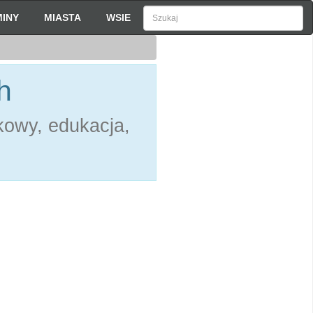
INY
MIASTA
WSIE
h
kowy, edukacja,