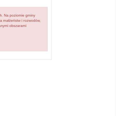
h. Na poziomie gminy
zba małżeństw i rozwodów,
ianymi obszarami