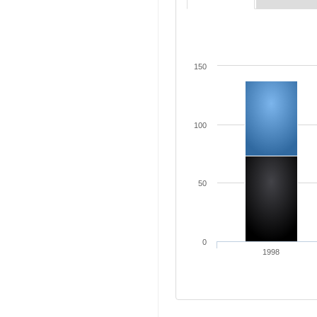
150
100
50
0
1998