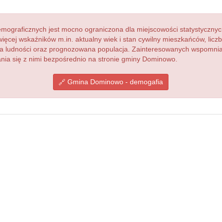
ograficznych jest mocno ograniczona dla miejscowości statystycznyc
więcej wskaźników m.in. aktualny wiek i stan cywilny mieszkańców, lic
acja ludności oraz prognozowana populacja. Zainteresowanych wspomn
ia się z nimi bezpośrednio na stronie gminy Dominowo.
Gmina Dominowo - demogafia