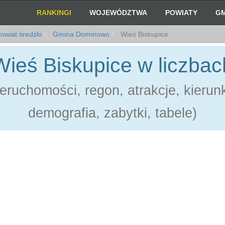
RANKINGI
WOJEWÓDZTWA
POWIATY
GM
owiat średzki
Gmina Dominowo
Wieś Biskupice
Wieś Biskupice w liczbac
eruchomości, regon, atrakcje, kierun
demografia, zabytki, tabele)