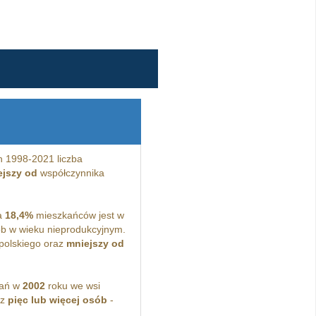
h 1998-2021 liczba
ejszy od
współczynnika
a
18,4%
mieszkańców jest w
b w wieku nieprodukcyjnym.
polskiego oraz
mniejszy od
kań w
2002
roku we wsi
ez
pięc lub więcej osób
-