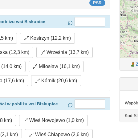
PSR
pobliżu wsi Biskupice
,5 km)
Kostrzyn (12,2 km)
ska (12,3 km)
Września (13,7 km)
(14,0 km)
Miłosław (16,1 km)
a (17,6 km)
Kórnik (20,6 km)
Współ
ci w pobliżu wsi Biskupice
Kod S
,8 km)
Wieś Nowojewo (1,0 km)
(2,1 km)
Wieś Chłapowo (2,6 km)