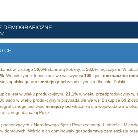
E DEMOGRAFICZNE
ÓW)
UŁCE
kańców, z czego
50,0%
stanowią kobiety, a
50,0%
mężczyźni. W latac
8%
. Współczynnik feminizacji we wsi wynosi
100
i jest
nieznacznie mni
wielkopolskiego oraz
mniejszy od
współczynnika dla całej Polski.
pice jest w wieku produkcyjnym,
21,1%
w wieku przedprodukcyjnym, 
00 osób w wieku produkcyjnym przypada we we wsi Biskupice
65,2
osó
ograficznego jest więc
mniejszy od
wkażnika dla województwa wielko
ficznego dla całej Polski.
h pochodzących z Narodowego Spisu Powszechnego Ludności i Miesz
w domowych. Wśród nich dominowały gospodarstwa zamieszkałe prz