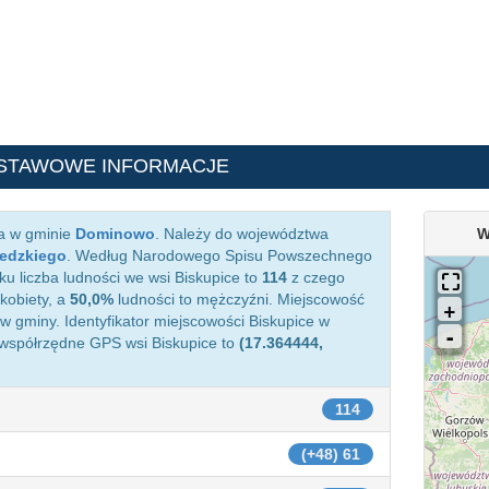
STAWOWE INFORMACJE
ca w gminie
Dominowo
. Należy do województwa
W
redzkiego
. Według Narodowego Spisu Powszechnego
ku liczba ludności we wsi Biskupice to
114
z czego
kobiety, a
50,0%
ludności to mężczyźni. Miejscowość
 gminy. Identyfikator miejscowości Biskupice w
 współrzędne GPS wsi Biskupice to
(17.364444,
114
(+48) 61