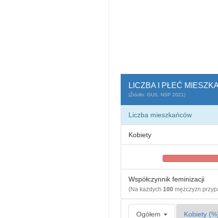
LICZBA I PŁEĆ MIESZ
(Źródło: GUS, NSP 2021)
Liczba mieszkańców
Kobiety
Współczynnik feminizacji
(Na każdych
100
mężczyzn przy
Ogółem
Kobiety (%