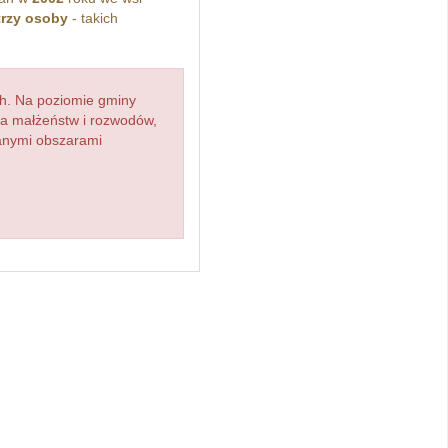
trzy osoby
- takich
h. Na poziomie gminy
zba małżeństw i rozwodów,
ianymi obszarami