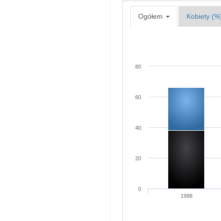
Ogółem
Kobiety (%
80
60
40
20
0
1998