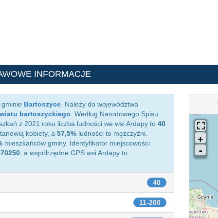
AWOWE INFORMACJE
w gminie
Bartoszyce
. Należy do województwa
wiatu bartoszyckiego
. Według Narodowego Spisu
zkań z 2021 roku liczba ludności we wsi Ardapy to
40
anowią kobiety, a
57,5%
ludności to mężczyźni.
%
mieszkańców gminy. Identyfikator miejscowości
470250
, a współrzędne GPS wsi Ardapy to
40
11-200