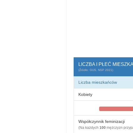
LICZBA I PŁEĆ MIESZ
(Źródło: GUS, NSP 2021)
Liczba mieszkańców
Kobiety
Współczynnik feminizacji
(Na każdych
100
mężczyzn przy