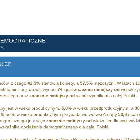
DEMOGRAFICZNE
ÓW)
UŁCE
ców, z czego
42,5%
stanowią kobiety, a
57,5%
mężczyźni. W latach 1
nik feminizacji we wsi wynosi
74
i jest
znacznie mniejszy od
współczynn
urskiego oraz
znacznie mniejszy od
współczynnika dla całej Polski.
py jest w wieku produkcyjnym,
5,0%
w wieku przedprodukcyjnym, a
30
00 osób w wieku produkcyjnym przypada we we wsi Ardapy
53,8
osób w
ograficznego jest więc
znacznie mniejszy od
wkażnika dla wojewódz
wskażnika obciążenia demograficznego dla całej Polski.
h pochodzących z Narodowego Spisu Powszechnego Ludności i Miesz