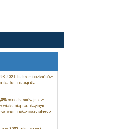
998-2021 liczba mieszkańców
ika feminizacji dla
,0%
mieszkańców jest w
 wieku nieprodukcyjnym.
twa warmińsko-mazurskiego
kań w
2002
roku we wsi