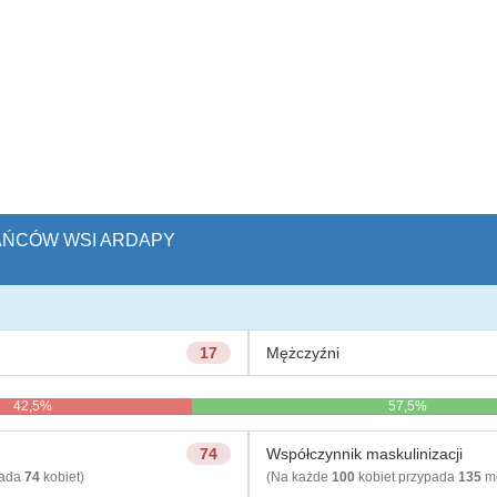
KAŃCÓW WSI ARDAPY
17
Mężczyźni
42,5%
57,5%
74
Współczynnik maskulinizacji
pada
74
kobiet)
(Na każde
100
kobiet przypada
135
mę