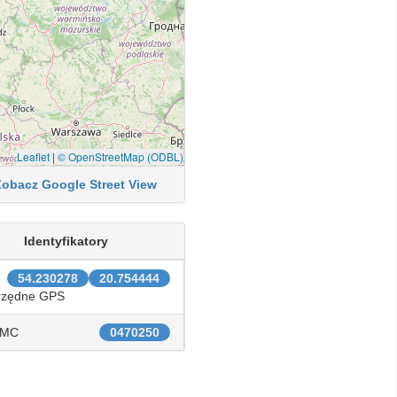
Leaflet
|
© OpenStreetMap (ODBL)
Zobacz Google Street View
Identyfikatory
54.230278
20.754444
rzędne GPS
IMC
0470250