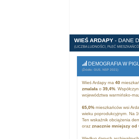
WIEŚ ARDAPY
- DANE 
(LICZBA LUDNOŚCI, PŁEĆ MIESZKAŃC
DEMOGRAFIA W PIG
(Źródło: GUS, NSP 2021)
Wieś Ardapy ma
40
mieszkań
zmalała
o
39,4%
. Współczyn
województwa warmińsko-maz
65,0%
mieszkańców wsi Arda
wieku poprodukcyjnym. Na 1
Ten wskaźnik obciążenia dem
oraz
znacznie mniejszy od
Według danych archiwalnyc