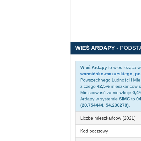
WIEŚ ARDAPY
- PODST
Wieś Ardapy
to wieś leżąca 
warmińsko-mazurskiego
,
po
Powszechnego Ludności i Mies
z czego
42,5%
mieszkańców st
Miejscowość zamieszkuje
0,4
Ardapy w systemie
SIMC
to
0
(20.754444, 54.230278)
.
Liczba mieszkańców (2021)
Kod pocztowy