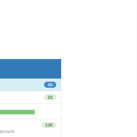
40
23
135
żczyzn)