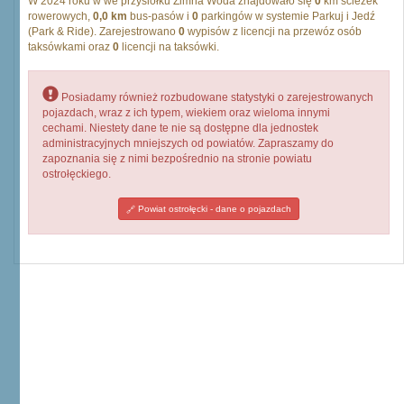
W 2024 roku w we przysiółku Zimna Woda znajdowało się
0
km ścieżek
rowerowych,
0,0 km
bus-pasów i
0
parkingów w systemie Parkuj i Jedź
(Park & Ride). Zarejestrowano
0
wypisów z licencji na przewóz osób
taksówkami oraz
0
licencji na taksówki.
Posiadamy również rozbudowane statystyki o zarejestrowanych
pojazdach, wraz z ich typem, wiekiem oraz wieloma innymi
cechami. Niestety dane te nie są dostępne dla jednostek
administracyjnych mniejszych od powiatów. Zapraszamy do
zapoznania się z nimi bezpośrednio na stronie powiatu
ostrołęckiego.
Powiat ostrołęcki - dane o pojazdach