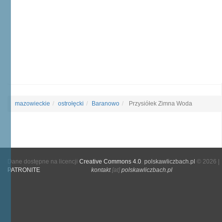
mazowieckie
ostrołęcki
Baranowo
Przysiółek Zimna Woda
Dane dostępne na licencji
Creative Commons 4.0
.
polskawliczbach.pl
© 2026 |
PATRONITE
kontakt
[at]
polskawliczbach.pl