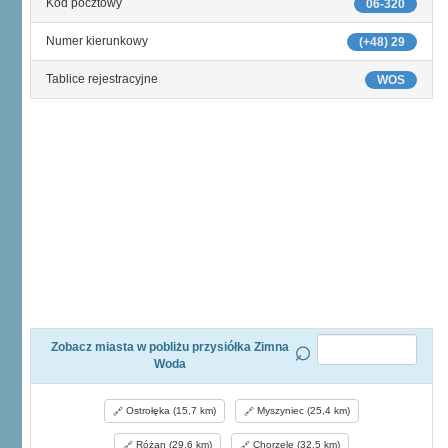
Kod pocztowy
06-320
Numer kierunkowy
(+48) 29
Tablice rejestracyjne
WOS
Zobacz miasta w pobliżu przysiółka Zimna
Woda
Ostrołęka (15,7 km)
Myszyniec (25,4 km)
Różan (29,6 km)
Chorzele (32,5 km)