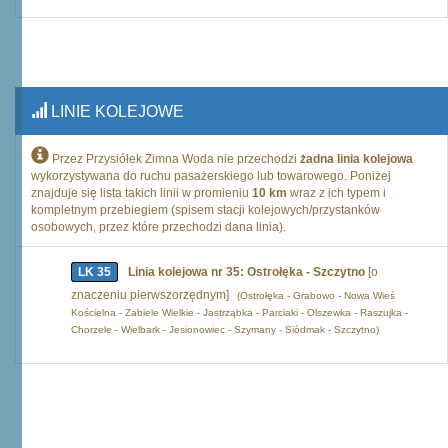
LINIE KOLEJOWE
Przez Przysiółek Zimna Woda nie przechodzi
żadna linia kolejowa
wykorzystywana do ruchu pasażerskiego lub towarowego. Poniżej
znajduje się lista takich linii w promieniu
10 km
wraz z ich typem i
kompletnym przebiegiem (spisem stacji kolejowych/przystanków
osobowych, przez które przechodzi dana linia).
LK 35
Linia kolejowa nr 35: Ostrołęka - Szczytno
[o
znaczeniu pierwszorzędnym]
(Ostrołęka - Grabowo - Nowa Wieś
Kościelna - Zabiele Wielkie - Jastrząbka - Parciaki - Olszewka - Raszujka -
Chorzele - Wielbark - Jesionowiec - Szymany - Siódmak - Szczytno)