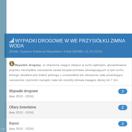
WYPADKI DROGOWE W WE PRZYSIÓŁKU ZIMNA
WODA
(Źródło: Systemu Ewidencji Wypadków i Kolizji (SEWiK), 31.XII.2024)
Wypadek drogowy
, to zdarzenie mające miejsce w ruchu lądowym, spowodowane
poprzez nieumyślne naruszenie zasad bezpieczeństwa obowiązujących w tym ruchu,
którego skutkiem jest śmierć jednego z uczestników lub obrażenia ciała powodujące
naruszenie czynności narządu ciała lub rozstrój zdrowia trwające dłużej niż 7 dni.
Wypadki drogowe
3
(lata 2010 - 2024)
Ofiary śmiertelne
2
(lata 2010 - 2024)
Ranni
2
(lata 2010 - 2024)