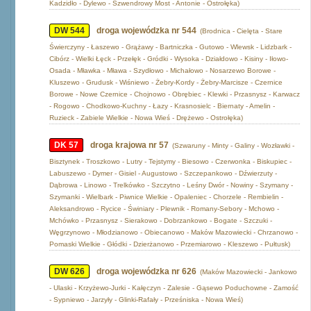
Kadzidło - Dylewo - Szwendrowy Most - Antonie - Ostrołęka)
DW 544
droga wojewódzka nr 544
(Brodnica - Cielęta - Stare
Świerczyny - Łaszewo - Grążawy - Bartniczka - Gutowo - Wlewsk - Lidzbark -
Cibórz - Wielki Łęck - Przełęk - Gródki - Wysoka - Działdowo - Kisiny - Iłowo-
Osada - Mławka - Mława - Szydłowo - Michałowo - Nosarzewo Borowe -
Kluszewo - Grudusk - Wiśniewo - Żebry-Kordy - Żebry-Marcisze - Czernice
Borowe - Nowe Czernice - Chojnowo - Obrębiec - Klewki - Przasnysz - Karwacz
- Rogowo - Chodkowo-Kuchny - Łazy - Krasnosielc - Biernaty - Amelin -
Ruzieck - Zabiele Wielkie - Nowa Wieś - Drężewo - Ostrołęka)
DK 57
droga krajowa nr 57
(Szwaruny - Minty - Galiny - Wozławki -
Bisztynek - Troszkowo - Lutry - Tejstymy - Biesowo - Czerwonka - Biskupiec -
Labuszewo - Dymer - Gisiel - Augustowo - Szczepankowo - Dźwierzuty -
Dąbrowa - Linowo - Trelkówko - Szczytno - Leśny Dwór - Nowiny - Szymany -
Szymanki - Wielbark - Piwnice Wielkie - Opaleniec - Chorzele - Rembielin -
Aleksandrowo - Rycice - Świniary - Plewnik - Romany-Sebory - Mchowo -
Mchówko - Przasnysz - Sierakowo - Dobrzankowo - Bogate - Szczuki -
Węgrzynowo - Młodzianowo - Obiecanowo - Maków Mazowiecki - Chrzanowo -
Pomaski Wielkie - Głódki - Dzierżanowo - Przemiarowo - Kleszewo - Pułtusk)
DW 626
droga wojewódzka nr 626
(Maków Mazowiecki - Jankowo
- Ulaski - Krzyżewo-Jurki - Kałęczyn - Zalesie - Gąsewo Poduchowne - Zamość
- Sypniewo - Jarzyły - Glinki-Rafały - Prześniska - Nowa Wieś)