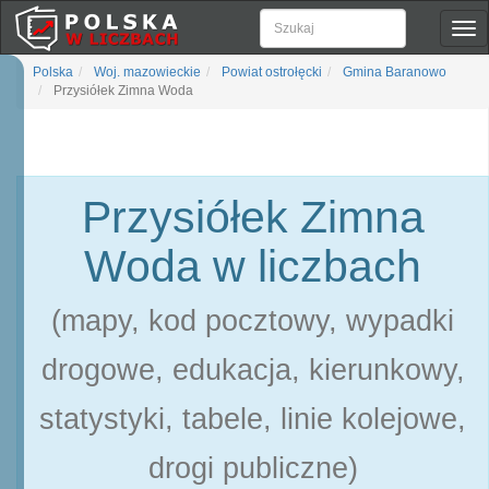
Pok
naw
Polska
Woj. mazowieckie
Powiat ostrołęcki
Gmina Baranowo
Przysiółek Zimna Woda
Przysiółek Zimna
Woda w liczbach
(mapy, kod pocztowy, wypadki
drogowe, edukacja, kierunkowy,
statystyki, tabele, linie kolejowe,
drogi publiczne)