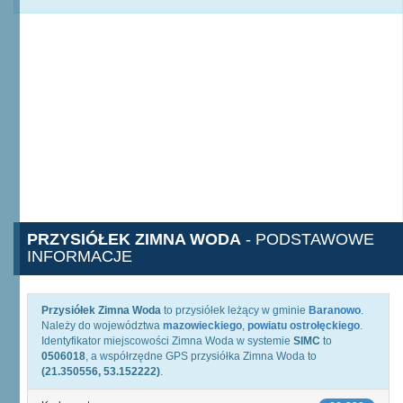
PRZYSIÓŁEK ZIMNA WODA
- PODSTAWOWE
INFORMACJE
Przysiółek Zimna Woda
to przysiółek leżący w gminie
Baranowo
.
Należy do województwa
mazowieckiego
,
powiatu ostrołęckiego
.
Identyfikator miejscowości Zimna Woda w systemie
SIMC
to
0506018
, a współrzędne GPS przysiółka Zimna Woda to
(21.350556, 53.152222)
.