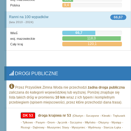
9,4
Polska
Ranni na 100 wypadków
66,67
(lata 2010 - 2024)
66,7
Wieś
118,0
woj. mazowieckie
120,1
Cały kraj
DROGI PUBLICZNE
Przez Przysiółek Zimna Woda nie przechodzi
żadna droga publiczna
zaliczana do kategorii wojewódzkiej lub wyższej. Poniżej znajduje się
lista takich dróg w promieniu
10 km
wraz z ich typem i kompletnym
przebiegiem (spisem miejscowości, przez które przechodzi dana trasa).
DK 53
droga krajowa nr 53
(Olsztyn - Szczęsne - Klewki - Trękusek
- Tylkowo - Pasym - Grom - Jęcznik - Szczytno - Młyńsko - Olszyny - Występ -
Rozogi - Dąbrowy - Muszyniec Stary - Myszyniec - Wydmusy - Siarcza Łąka -