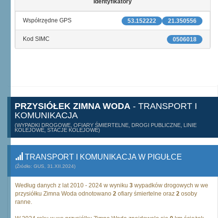
Identyfikatory
Współrzędne GPS
53.152222
21.350556
Kod SIMC
0506018
PRZYSIÓŁEK ZIMNA WODA
- TRANSPORT I
KOMUNIKACJA
(WYPADKI DROGOWE, OFIARY ŚMIERTELNE, DROGI PUBLICZNE, LINIE
KOLEJOWE, STACJE KOLEJOWE)
TRANSPORT I KOMUNIKACJA W PIGUŁCE
(Źródło: GUS, 31.XII.2024)
Według danych z lat 2010 - 2024 w wyniku
3
wypadków drogowych w we
przysiółku Zimna Woda odnotowano
2
ofiary śmiertelne oraz
2
osoby
ranne.