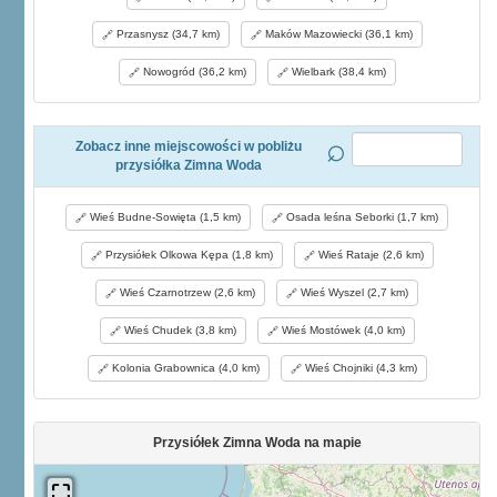
Przasnysz (34,7 km)
Maków Mazowiecki (36,1 km)
Nowogród (36,2 km)
Wielbark (38,4 km)
Zobacz inne miejscowości w pobliżu
przysiółka Zimna Woda
Wieś Budne-Sowięta (1,5 km)
Osada leśna Seborki (1,7 km)
Przysiółek Olkowa Kępa (1,8 km)
Wieś Rataje (2,6 km)
Wieś Czarnotrzew (2,6 km)
Wieś Wyszel (2,7 km)
Wieś Chudek (3,8 km)
Wieś Mostówek (4,0 km)
Kolonia Grabownica (4,0 km)
Wieś Chojniki (4,3 km)
Przysiółek Zimna Woda na mapie