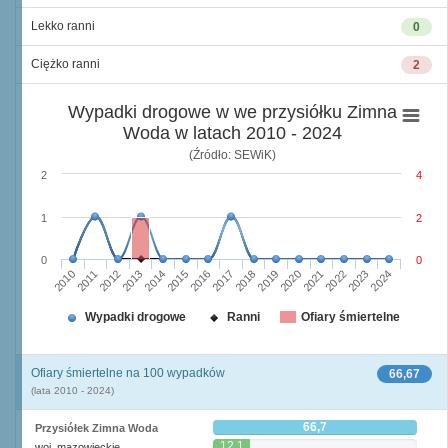
Lekko ranni
0
Ciężko ranni
2
Wypadki drogowe w we przysiółku Zimna
Woda w latach 2010 - 2024
(Źródło: SEWiK)
2
4
1
2
0
0
2010
2015
2020
2013
2018
2023
2011
2016
2021
2014
2019
2024
2012
2017
2022
Wypadki drogowe
Ranni
Ofiary śmiertelne
Ofiary śmiertelne na 100 wypadków
66,67
(lata 2010 - 2024)
66,7
Przysiółek Zimna Woda
12,1
woj. mazowieckie