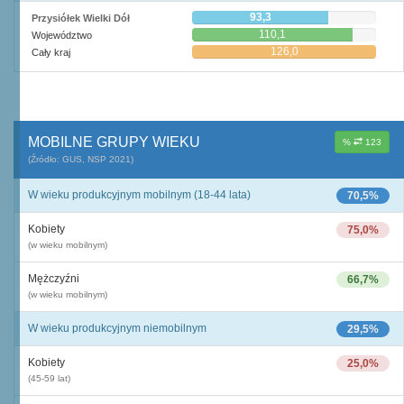
93,3
Przysiółek Wielki Dół
110,1
Województwo
126,0
Cały kraj
MOBILNE GRUPY WIEKU
%
123
(Źródło: GUS, NSP 2021)
W wieku produkcyjnym mobilnym (18-44 lata)
70,5%
Kobiety
75,0%
(w wieku mobilnym)
Mężczyźni
66,7%
(w wieku mobilnym)
W wieku produkcyjnym niemobilnym
29,5%
Kobiety
25,0%
(45-59 lat)