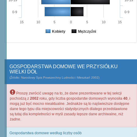
10-19
10-19
0-9
0-9
15
10
5
0
5
10
15
Kobiety
Mężczyźni
GOSPODARSTWA DOMOWE WE PRZYSIÓŁKU
WIELKI DÓŁ
(Źródło: Narodowy Spis Powszechny Ludności i Mieszkań 2002)
Proszę zwrócić uwagę na to, że dane prezentowane w tej sekcji
pochodzą z
2002
roku, gdy liczba gospodarstw domowych wynosiła
40
, i
mogą już być mocno nieaktualne. Jednakże są to najświeższe dostępne
dane tego typu dla miejscowości statystycznych dlatego przedstawione
są tutaj dla kompletności w myśl zasady lepsze dane archiwalne, niż
żadne.
Gospodarstwa domowe według liczby osób