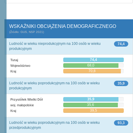
WSKAŹNIKI OBCIĄŻENIA DEMOGRAFICZNEGO
(Źródło: GUS, NSP 2021)
Ludność w wieku nieprodukcyjnym na 100 osób w wieku
74,4
produkcyjnym
74,4
Tutaj
68,0
Województwo
70,8
Kraj
Ludność w wieku poprodukcyjnym na 100 osób w wieku
35,9
produkcyjnym
35,9
Przysiółek Wielki Dół
35,6
woj. małopolskie
39,5
Kraj
Ludność w wieku poprodukcyjnym na 100 osób w wieku
93,3
przedprodukcyjnym