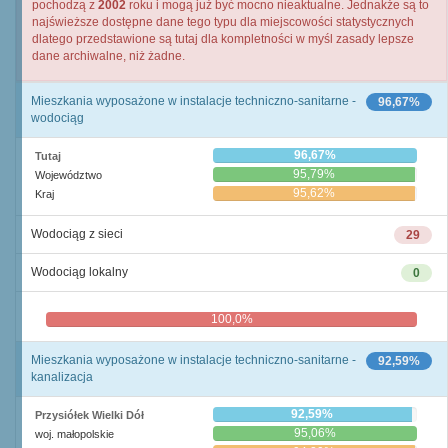
pochodzą z
2002
roku i mogą już być mocno nieaktualne. Jednakże są to
najświeższe dostępne dane tego typu dla miejscowości statystycznych
dlatego przedstawione są tutaj dla kompletności w myśl zasady lepsze
dane archiwalne, niż żadne.
Mieszkania wyposażone w instalacje techniczno-sanitarne -
96,67%
wodociąg
96,67%
Tutaj
95,79%
Województwo
95,62%
Kraj
Wodociąg z sieci
29
Wodociąg lokalny
0
100,0%
0,0%
Mieszkania wyposażone w instalacje techniczno-sanitarne -
92,59%
kanalizacja
92,59%
Przysiółek Wielki Dół
95,06%
woj. małopolskie