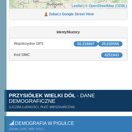
Leaflet
|
© OpenStreetMap (ODBL)
Zobacz Google Street View
Identyfikatory
Współrzędne GPS
50.316667
20.030556
Kod SIMC
0251943
PRZYSIÓŁEK WIELKI DÓŁ
- DANE
DEMOGRAFICZNE
(LICZBA LUDNOŚCI, PŁEĆ MIESZKAŃCÓW)
DEMOGRAFIA W PIGUŁCE
(Źródło: GUS, NSP 2021)