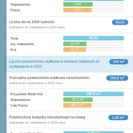
3,86
Województwo
3,77
Polska
Liczba izb na 1000 ludności
58,82
(oddanych do użytkowania w 2020 roku)
58,82
Tutaj
22,49
woj. małopolskie
21,77
Kraj
2
Łączna powierzchnia użytkowa w lokalach oddanych do
190 m
użytkowania w 2020
2
Przeciętna powierzchnia użytkowa nieruchomości
190,0 m
(oddanej do użytkowania w 2020 roku)
2
190,0 m
Przysiółek Wielki Dół
2
92,3 m
Województwo
2
88,7 m
Cała Polska
2
Powierzchnia budynku mieszkalnego na osobę
1,40 m
(oddanego do użytkowania w 2020 roku)
2