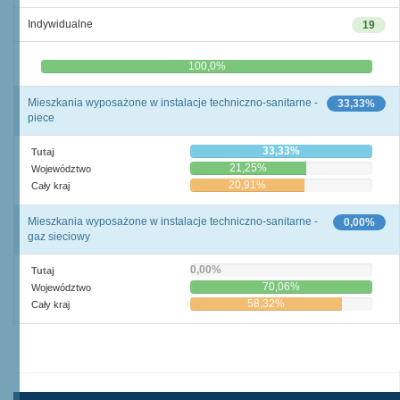
Indywidualne
19
0,0%
100,0%
Mieszkania wyposażone w instalacje techniczno-sanitarne -
33,33%
piece
33,33%
Tutaj
21,25%
Województwo
20,91%
Cały kraj
Mieszkania wyposażone w instalacje techniczno-sanitarne -
0,00%
gaz sieciowy
0,00%
Tutaj
70,06%
Województwo
58,32%
Cały kraj