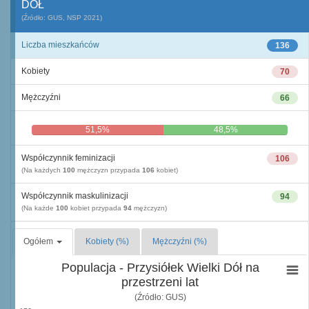
DÓŁ
(Źródło: GUS, NSP 2021)
Liczba mieszkańców
136
Kobiety
70
Mężczyźni
66
51,5%
48,5%
Współczynnik feminizacji
106
(Na każdych
100
mężczyzn przypada
106
kobiet)
Współczynnik maskulinizacji
94
(Na każde
100
kobiet przypada
94
mężczyzn)
Ogółem
Kobiety (%)
Mężczyźni (%)
Populacja - Przysiółek Wielki Dół na
przestrzeni lat
(Źródło: GUS)