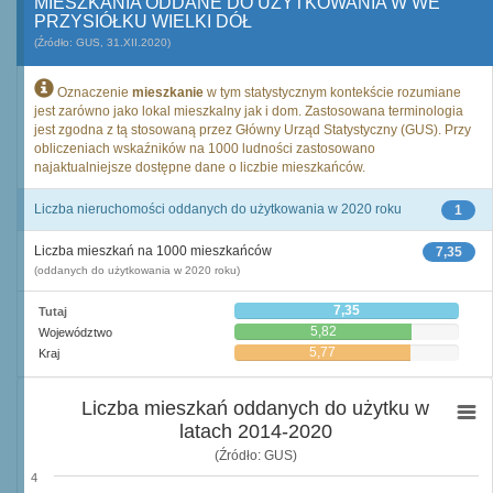
MIESZKANIA ODDANE DO UŻYTKOWANIA W WE
PRZYSIÓŁKU WIELKI DÓŁ
(Źródło: GUS, 31.XII.2020)
Oznaczenie
mieszkanie
w tym statystycznym kontekście rozumiane
jest zarówno jako lokal mieszkalny jak i dom. Zastosowana terminologia
jest zgodna z tą stosowaną przez Główny Urząd Statystyczny (GUS). Przy
obliczeniach wskaźników na 1000 ludności zastosowano
najaktualniejsze dostępne dane o liczbie mieszkańców.
Liczba nieruchomości oddanych do użytkowania w 2020 roku
1
Liczba mieszkań na 1000 mieszkańców
7,35
(oddanych do użytkowania w 2020 roku)
7,35
Tutaj
5,82
Województwo
5,77
Kraj
Liczba mieszkań oddanych do użytku w
latach 2014-2020
(Źródło: GUS)
4