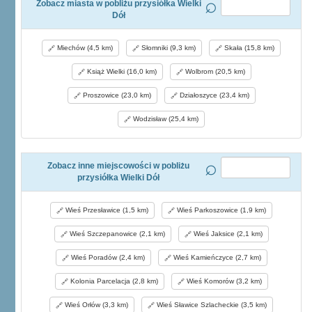
Zobacz miasta w pobliżu przysiółka Wielki
Dół
Miechów (4,5 km)
Słomniki (9,3 km)
Skała (15,8 km)
Książ Wielki (16,0 km)
Wolbrom (20,5 km)
Proszowice (23,0 km)
Działoszyce (23,4 km)
Wodzisław (25,4 km)
Zobacz inne miejscowości w pobliżu
przysiółka Wielki Dół
Wieś Przesławice (1,5 km)
Wieś Parkoszowice (1,9 km)
Wieś Szczepanowice (2,1 km)
Wieś Jaksice (2,1 km)
Wieś Poradów (2,4 km)
Wieś Kamieńczyce (2,7 km)
Kolonia Parcelacja (2,8 km)
Wieś Komorów (3,2 km)
Wieś Orłów (3,3 km)
Wieś Sławice Szlacheckie (3,5 km)