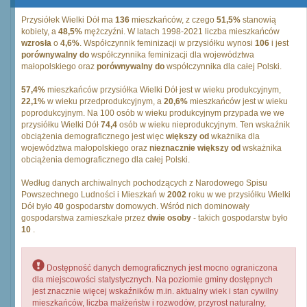
Przysiółek Wielki Dół ma
136
mieszkańców, z czego
51,5%
stanowią
kobiety, a
48,5%
mężczyźni. W latach 1998-2021 liczba mieszkańców
wzrosła
o
4,6%
. Współczynnik feminizacji w przysiółku wynosi
106
i jest
porównywalny do
współczynnika feminizacji dla województwa
małopolskiego oraz
porównywalny do
współczynnika dla całej Polski.
57,4%
mieszkańców przysiółka Wielki Dół jest w wieku produkcyjnym,
22,1%
w wieku przedprodukcyjnym, a
20,6%
mieszkańców jest w wieku
poprodukcyjnym. Na 100 osób w wieku produkcyjnym przypada we we
przysiółku Wielki Dół
74,4
osób w wieku nieprodukcyjnym. Ten wskaźnik
obciążenia demograficznego jest więc
większy od
wkażnika dla
województwa małopolskiego oraz
nieznacznie większy od
wskażnika
obciążenia demograficznego dla całej Polski.
Według danych archiwalnych pochodzących z Narodowego Spisu
Powszechnego Ludności i Mieszkań w
2002
roku w we przysiółku Wielki
Dół było
40
gospodarstw domowych. Wśród nich dominowały
gospodarstwa zamieszkałe przez
dwie osoby
- takich gospodarstw było
10
.
Dostępność danych demograficznych jest mocno ograniczona
dla miejscowości statystycznych. Na poziomie gminy dostępnych
jest znacznie więcej wskaźników m.in. aktualny wiek i stan cywilny
mieszkańców, liczba małżeństw i rozwodów, przyrost naturalny,