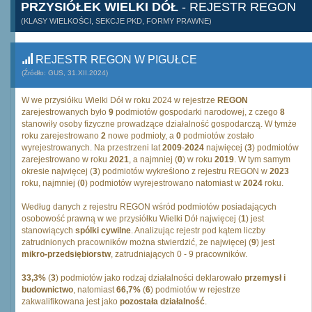
PRZYSIÓŁEK WIELKI DÓŁ
- REJESTR REGON
(KLASY WIELKOŚCI, SEKCJE PKD, FORMY PRAWNE)
REJESTR REGON W PIGUŁCE
(Źródło: GUS, 31.XII.2024)
W we przysiółku Wielki Dół w roku 2024 w rejestrze
REGON
zarejestrowanych było
9
podmiotów gospodarki narodowej, z czego
8
stanowiły osoby fizyczne prowadzące działalność gospodarczą. W tymże
roku zarejestrowano
2
nowe podmioty, a
0
podmiotów zostało
wyrejestrowanych. Na przestrzeni lat
2009
-
2024
najwięcej (
3
) podmiotów
zarejestrowano w roku
2021
, a najmniej (
0
) w roku
2019
. W tym samym
okresie najwięcej (
3
) podmiotów wykreślono z rejestru REGON w
2023
roku, najmniej (
0
) podmiotów wyrejestrowano natomiast w
2024
roku.
Według danych z rejestru REGON wśród podmiotów posiadających
osobowość prawną w we przysiółku Wielki Dół najwięcej (
1
) jest
stanowiących
spólki cywilne
. Analizując rejestr pod kątem liczby
zatrudnionych pracowników można stwierdzić, że najwięcej (
9
) jest
mikro-przedsiębiorstw
, zatrudniających 0 - 9 pracowników.
33,3%
(
3
) podmiotów jako rodzaj działalności deklarowało
przemysł i
budownictwo
, natomiast
66,7%
(
6
) podmiotów w rejestrze
zakwalifikowana jest jako
pozostała działalność
.