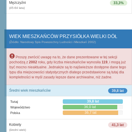
Mężczyźni
33,3%
(45-64 lata)
WIEK MIESZKAŃCÓW PRZYSIÓŁKA WIELKI DÓŁ
(Źródło: Narodowy Spis Powszechny Ludności i Mieszkań 2002)
Proszę zwrócić uwagę na to, że dane prezentowane w tej sekcji
pochodzą z
2002
roku, gdy liczba mieszkańców wynosiła
119
, i mogą już
być mocno nieaktualne. Jednakże są to najświeższe dostępne dane tego
typu dla miejscowości statystycznych dlatego przedstawione są tutaj dla
kompletności w myśl zasady lepsze dane archiwalne, niż żadne.
Średni wiek mieszkańców
39,8 lat
39,8 lat
Tutaj
36,0 lat
Województwo
36,7 lat
Polska
Kobiety
41,3 lat
(średni wiek)