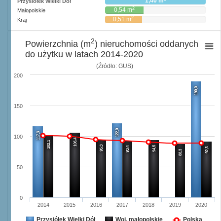
1,40 m
Przysiółek Wielki Dół
2
0,54 m
Małopolskie
2
0,51 m
Kraj
2
Powierzchnia (m
) nieruchomości oddanych
do użytku w latach 2014-2020
(Źródło: GUS)
200
190,0
150
122,0
117,3
100
106,4
102,1
95,3
94,5
93,4
92,3
88,3
50
0
2014
2015
2016
2017
2018
2019
2020
Przysiółek Wielki Dół
Woj. małopolskie
Polska