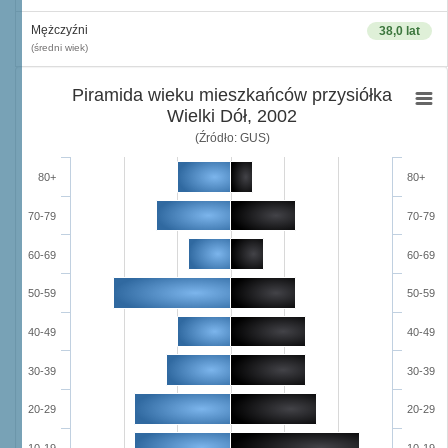
Mężczyźni
38,0 lat
(średni wiek)
Piramida wieku mieszkańców przysiółka
Wielki Dół, 2002
(Źródło: GUS)
80+
80+
70-79
70-79
60-69
60-69
50-59
50-59
40-49
40-49
30-39
30-39
20-29
20-29