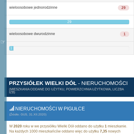
wieloosobowe jednorodzinne
29
29
wieloosobowe dwurodzinne
1
1
PRZYSIÓŁEK WIELKI DÓŁ
- NIERUCHOMOŚCI
(MIESZKANIA ODDANE DO UŻYTKU, POWIERZCHNIA UŻYTKOWA, LICZBA
IZB)
NIERUCHOMOŚCI W PIGUŁCE
(Źródło: GUS, 31.XII.2020)
W
2020
roku w we przysiółku Wielki Dół oddano do użytku
1
mieszkanie.
Na każdych 1000 mieszkańców oddano więc do użytku
7,35
nowych