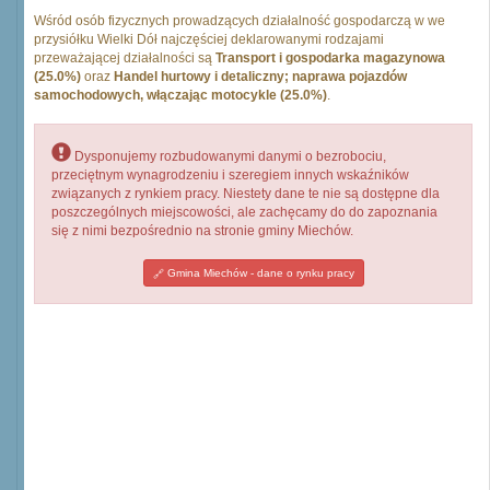
Wśród osób fizycznych prowadzących działalność gospodarczą w we
przysiółku Wielki Dół najczęściej deklarowanymi rodzajami
przeważającej działalności są
Transport i gospodarka magazynowa
(25.0%)
oraz
Handel hurtowy i detaliczny; naprawa pojazdów
samochodowych, włączając motocykle (25.0%)
.
Dysponujemy rozbudowanymi danymi o bezrobociu,
przeciętnym wynagrodzeniu i szeregiem innych wskaźników
związanych z rynkiem pracy. Niestety dane te nie są dostępne dla
poszczególnych miejscowości, ale zachęcamy do do zapoznania
się z nimi bezpośrednio na stronie gminy Miechów.
Gmina Miechów - dane o rynku pracy