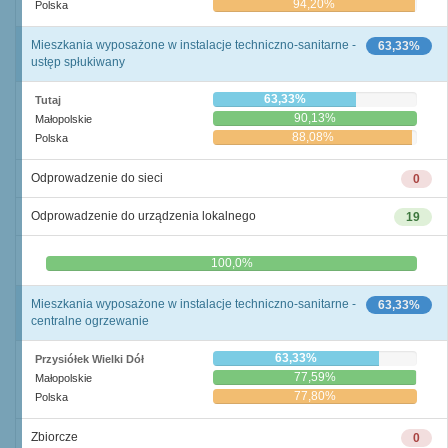
94,20%
Polska
Mieszkania wyposażone w instalacje techniczno-sanitarne -
63,33%
ustęp spłukiwany
63,33%
Tutaj
90,13%
Małopolskie
88,08%
Polska
Odprowadzenie do sieci
0
Odprowadzenie do urządzenia lokalnego
19
0,0%
100,0%
Mieszkania wyposażone w instalacje techniczno-sanitarne -
63,33%
centralne ogrzewanie
63,33%
Przysiółek Wielki Dół
77,59%
Małopolskie
77,80%
Polska
Zbiorcze
0