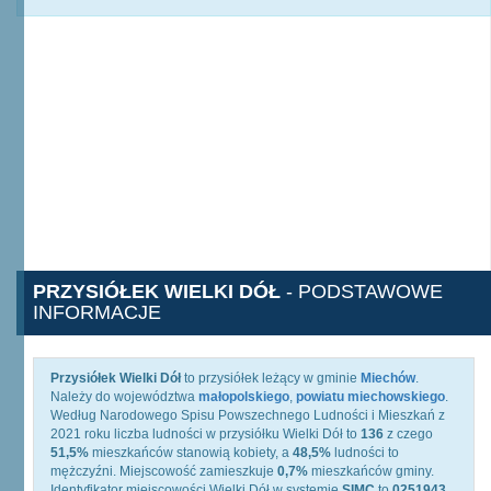
PRZYSIÓŁEK WIELKI DÓŁ
- PODSTAWOWE
INFORMACJE
Przysiółek Wielki Dół
to przysiółek leżący w gminie
Miechów
.
Należy do województwa
małopolskiego
,
powiatu miechowskiego
.
Według Narodowego Spisu Powszechnego Ludności i Mieszkań z
2021 roku liczba ludności w przysiółku Wielki Dół to
136
z czego
51,5%
mieszkańców stanowią kobiety, a
48,5%
ludności to
mężczyźni. Miejscowość zamieszkuje
0,7%
mieszkańców gminy.
Identyfikator miejscowości Wielki Dół w systemie
SIMC
to
0251943
,