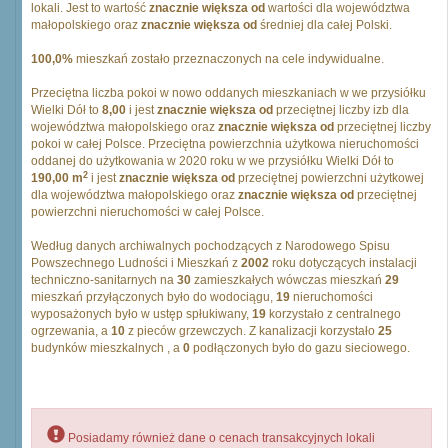
lokali. Jest to wartość
znacznie większa od
wartości dla województwa
małopolskiego oraz
znacznie większa od
średniej dla całej Polski.
100,0%
mieszkań zostało przeznaczonych na cele indywidualne.
Przeciętna liczba pokoi w nowo oddanych mieszkaniach w we przysiółku
Wielki Dół to
8,00
i jest
znacznie większa od
przeciętnej liczby izb dla
województwa małopolskiego oraz
znacznie większa od
przeciętnej liczby
pokoi w całej Polsce. Przeciętna powierzchnia użytkowa nieruchomości
oddanej do użytkowania w 2020 roku w we przysiółku Wielki Dół to
2
190,00 m
i jest
znacznie większa od
przeciętnej powierzchni użytkowej
dla województwa małopolskiego oraz
znacznie większa od
przeciętnej
powierzchni nieruchomości w całej Polsce.
Według danych archiwalnych pochodzących z Narodowego Spisu
Powszechnego Ludności i Mieszkań z
2002
roku dotyczących instalacji
techniczno-sanitarnych na
30
zamieszkałych wówczas mieszkań
29
mieszkań przyłączonych było do wodociągu,
19
nieruchomości
wyposażonych było w ustęp spłukiwany,
19
korzystało z centralnego
ogrzewania, a
10
z pieców grzewczych. Z kanalizacji korzystało
25
budynków mieszkalnych , a
0
podłączonych było do gazu sieciowego.
Posiadamy również dane o cenach transakcyjnych lokali