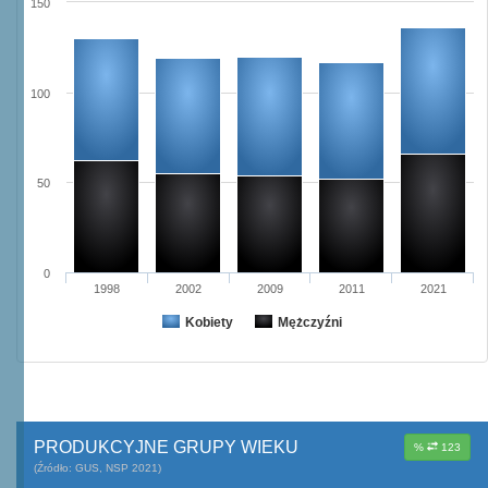
150
100
50
0
1998
2002
2009
2011
2021
Kobiety
Mężczyźni
PRODUKCYJNE GRUPY WIEKU
%
123
(Źródło: GUS, NSP 2021)