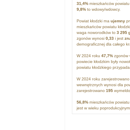
31,4%
mieszkańców powiatu k
9,8%
to wdowy/wdowcy.
Powiat kłodzki ma
ujemny
pr
mieszkańców powiatu kłodzki
waga noworodków to
3 295
zgonów wynosi
0,33
i jest
zn
demograficznej dla całego kr
W 2024 roku
47,7%
zgonów w
powiecie kłodzkim były nowo
powiatu kłodzkiego przypad
W 2024 roku zarejestrowan
wewnętrznych wynosi dla po
zarejestrowano
195
wymeldow
56,8%
mieszkańców powiatu 
jest w wieku poprodukcyjnym