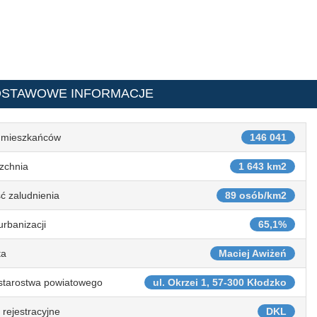
DSTAWOWE INFORMACJE
 mieszkańców
146 041
zchnia
1 643 km2
ć zaludnienia
89 osób/km2
urbanizacji
65,1%
ta
Maciej Awiżeń
starostwa powiatowego
ul. Okrzei 1, 57-300 Kłodzko
 rejestracyjne
DKL