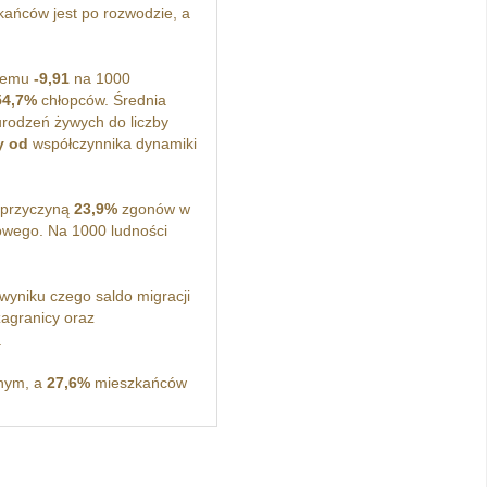
ańców jest po rozwodzie, a
lnemu
-9,91
na 1000
54,7%
chłopców. Średnia
urodzeń żywych do liczby
y od
współczynnika dynamiki
 przyczyną
23,9%
zgonów w
wego. Na 1000 ludności
yniku czego saldo migracji
agranicy oraz
.
nym, a
27,6%
mieszkańców