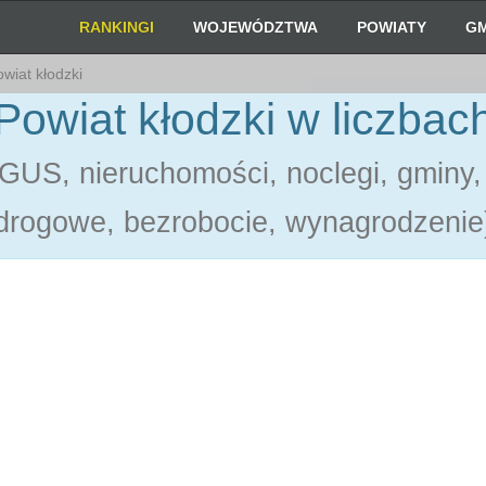
RANKINGI
WOJEWÓDZTWA
POWIATY
GM
wiat kłodzki
Powiat kłodzki w liczbac
 GUS, nieruchomości, noclegi, gminy,
drogowe, bezrobocie, wynagrodzenie