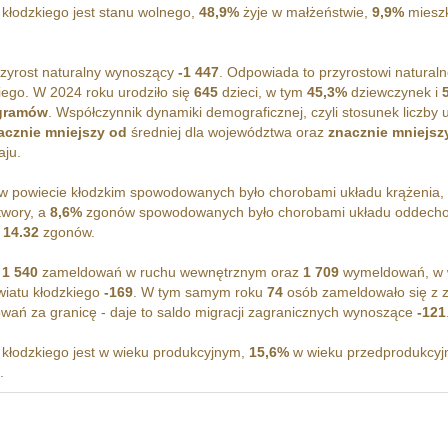
łodzkiego jest stanu wolnego,
48,9%
żyje w małżeństwie,
9,9%
mieszk
zyrost naturalny wynoszący
-1 447
. Odpowiada to przyrostowi natura
ego. W 2024 roku urodziło się
645
dzieci, w tym
45,3%
dziewczynek i
 gramów
. Współczynnik dynamiki demograficznej, czyli stosunek liczby 
acznie mniejszy od
średniej dla województwa oraz
znacznie mniejsz
aju.
 powiecie kłodzkim spowodowanych było chorobami układu krążenia,
twory, a
8,6%
zgonów spowodowanych było chorobami układu oddecho
a
14.32
zgonów.
o
1 540
zameldowań w ruchu wewnętrznym oraz
1 709
wymeldowań, w w
wiatu kłodzkiego
-169
. W tym samym roku
74
osób zameldowało się z z
ań za granicę - daje to saldo migracji zagranicznych wynoszące
-121
kłodzkiego jest w wieku produkcyjnym,
15,6%
w wieku przedprodukcyj
.