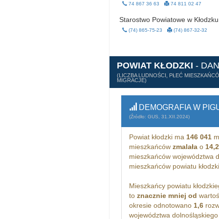
74 867 36 63
74 811 02 47
Starostwo Powiatowe w Kłodzku
(74) 865-75-23
(74) 867-32-32
POWIAT KŁODZKI
- DA
(LICZBA LUDNOŚCI, PŁEĆ MIESZKAŃC
MIGRACJE)
DEMOGRAFIA W PIG
(Źródło: GUS, 31.XII.2024)
Powiat kłodzki ma
146 041
mi
mieszkańców
zmalała
o
14,
mieszkańców województwa d
mieszkańców powiatu kłodzk
Mieszkańcy powiatu kłodzkie
to
znacznie mniej od
wartoś
okresie odnotowano
1,6
rozw
województwa dolnośląskiego