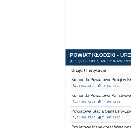
POWIAT KŁODZKI
- URZ
(URZĘDY, ADRESY, DANE KONTAKTOWE
Urząd / Instytucja
Komenda Powiatowa Policji w K
74 647 33 33
74 647 32 30
Komenda Powiatowa Państwowej
74 865 72 01
74 865 72 03
Powiatowa Stacja Sanitarno-Epi
74 867 35 26
74 867 69 66
Powiatowy Inspektorat Weteryna