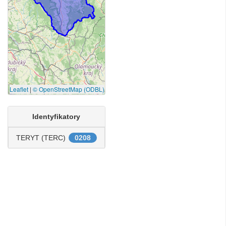
Leaflet
|
© OpenStreetMap (ODBL)
Identyfikatory
TERYT (TERC)
0208