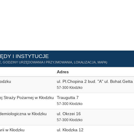
ĘDY I INSTYTUCJE
, GODZINY URZĘDOWANIA I PRZYJMOWANIA, LOKALIZACJA, MAPA)
Adres
łodzku
ul. Pl.Chopina 2 bud. "A" ul. Bohat.Getta
57-300 Kłodzko
 Straży Pożarnej w Kłodzku
Traugutta 7
57-300 Kłodzko
demiologiczna w Kłodzku
ul. Okrzei 16
57-300 Kłodzko
rii w Kłodzku
ul. Kłodzka 12