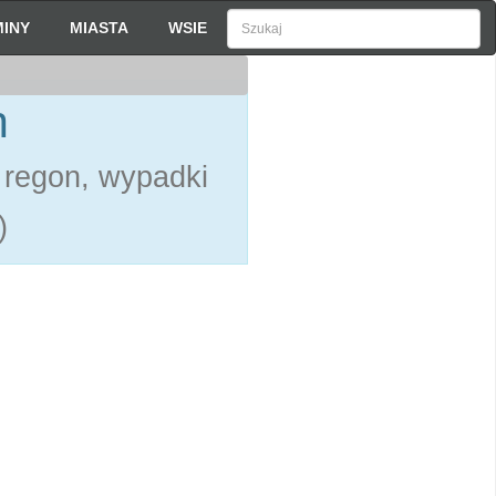
INY
MIASTA
WSIE
h
 regon, wypadki
)