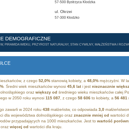
57-500 Bystrzyca Kłodzka
ul. Okrzei
57-300 Kłodzko
NE DEMOGRAFICZNE
ÓW, PIRAMIDA WIEKU, PRZYROST NATURALNY, STAN CYWILNY, MAŁŻEŃSTWA I RO
UŁCE
eszkańców, z czego
52,0%
stanowią kobiety, a
48,0%
mężczyźni. W la
2%
. Średni wiek mieszkańców wynosi
45,6 lat
i jest
nieznacznie więks
olnośląskiego oraz
większy od
średniego wieku mieszkańców całej Po
iego w 2050 roku wynosi
115 087
, z czego
58 606
to kobiety, a
56 481
go zawarli w 2024 roku
438
małżeństw, co odpowiada
3,0
małżeństwom
ci dla województwa dolnośląskiego oraz
znacznie mniej od
wartości d
odów przypadających na 1000 mieszkańców. Jest to
wartość porówn
 oraz
więcej od
wartości dla kraju.