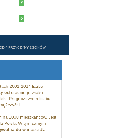
ZWODY, PRZYCZYNY ZGONÓW,
tach 2002-2024 liczba
zy od
średniego wieku
lski. Prognozowana liczba
mężczyźni.
 na 1000 mieszkańców. Jest
la Polski. W tym samym
ywalna do
wartości dla