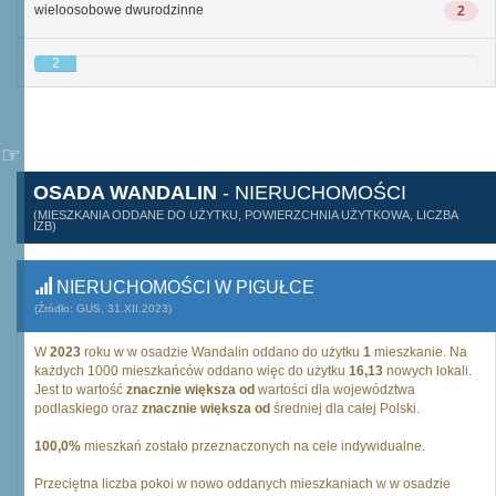
wieloosobowe dwurodzinne
2
2
OSADA WANDALIN
- NIERUCHOMOŚCI
(MIESZKANIA ODDANE DO UŻYTKU, POWIERZCHNIA UŻYTKOWA, LICZBA
IZB)
NIERUCHOMOŚCI W PIGUŁCE
(Źródło: GUS, 31.XII.2023)
W
2023
roku w w osadzie Wandalin oddano do użytku
1
mieszkanie. Na
każdych 1000 mieszkańców oddano więc do użytku
16,13
nowych lokali.
Jest to wartość
znacznie większa od
wartości dla województwa
podlaskiego oraz
znacznie większa od
średniej dla całej Polski.
100,0%
mieszkań zostało przeznaczonych na cele indywidualne.
Przeciętna liczba pokoi w nowo oddanych mieszkaniach w w osadzie