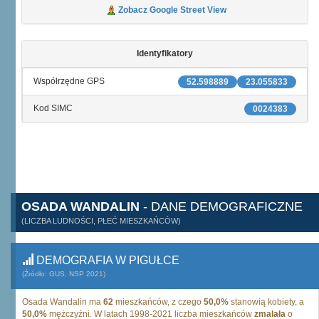
Zobacz Google Street View
Identyfikatory
Współrzędne GPS
52.598889
23.055833
Kod SIMC
0024383
OSADA WANDALIN
- DANE DEMOGRAFICZNE
(LICZBA LUDNOŚCI, PŁEĆ MIESZKAŃCÓW)
DEMOGRAFIA W PIGUŁCE
(Źródło: GUS, NSP 2021)
Osada Wandalin ma
62
mieszkańców, z czego
50,0%
stanowią kobiety, a
50,0%
mężczyźni. W latach 1998-2021 liczba mieszkańców
zmalała
o