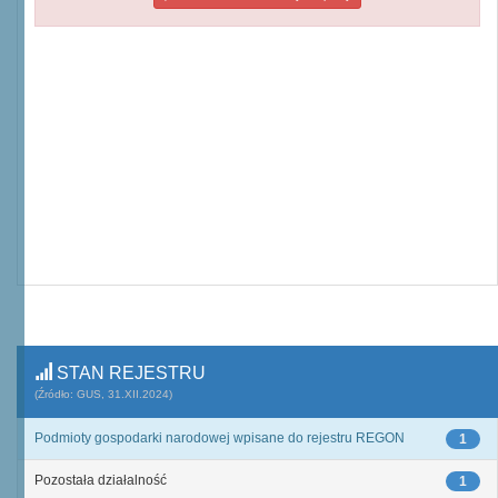
STAN REJESTRU
(Źródło: GUS, 31.XII.2024)
Podmioty gospodarki narodowej wpisane do rejestru REGON
1
Pozostała działalność
1