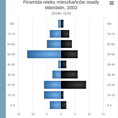
Piramida wieku mieszkańców osady
Wandalin, 2002
(Źródło: GUS)
80+
80+
70-79
70-79
60-69
60-69
50-59
50-59
40-49
40-49
30-39
30-39
20-29
20-29
10-19
10-19
0-9
0-9
15
10
5
0
5
10
15