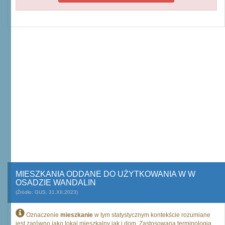
MIESZKANIA ODDANE DO UŻYTKOWANIA W W
OSADZIE WANDALIN
(Źródło: GUS, 31.XII.2023)
Oznaczenie
mieszkanie
w tym statystycznym kontekście rozumiane
jest zarówno jako lokal mieszkalny jak i dom. Zastosowana terminologia