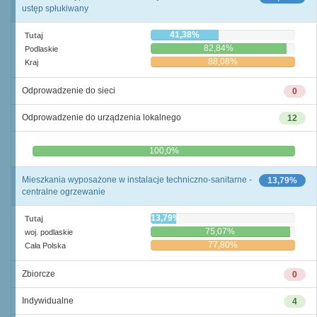
ustęp spłukiwany
41,38%
Tutaj
82,84%
Podlaskie
88,08%
Kraj
Odprowadzenie do sieci
0
Odprowadzenie do urządzenia lokalnego
12
0,0%
100,0%
Mieszkania wyposażone w instalacje techniczno-sanitarne -
13,79%
centralne ogrzewanie
13,79%
Tutaj
75,07%
woj. podlaskie
77,80%
Cała Polska
Zbiorcze
0
Indywidualne
4