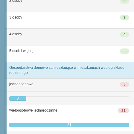
2 osoby
9
3 osoby
7
4 osoby
4
5 osób i więcej
3
Gospodarstwa domowe zamieszkujące w mieszkaniach według składu
rodzinnego
jednoosobowe
3
3
wieloosobowe jednorodzinne
21
21