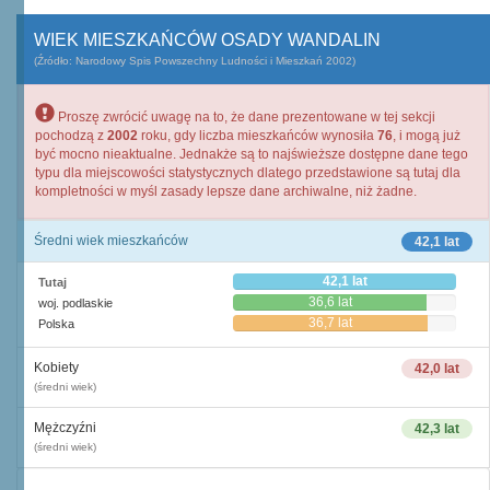
WIEK MIESZKAŃCÓW OSADY WANDALIN
(Źródło: Narodowy Spis Powszechny Ludności i Mieszkań 2002)
Proszę zwrócić uwagę na to, że dane prezentowane w tej sekcji
pochodzą z
2002
roku, gdy liczba mieszkańców wynosiła
76
, i mogą już
być mocno nieaktualne. Jednakże są to najświeższe dostępne dane tego
typu dla miejscowości statystycznych dlatego przedstawione są tutaj dla
kompletności w myśl zasady lepsze dane archiwalne, niż żadne.
Średni wiek mieszkańców
42,1 lat
42,1 lat
Tutaj
36,6 lat
woj. podlaskie
36,7 lat
Polska
Kobiety
42,0 lat
(średni wiek)
Mężczyźni
42,3 lat
(średni wiek)