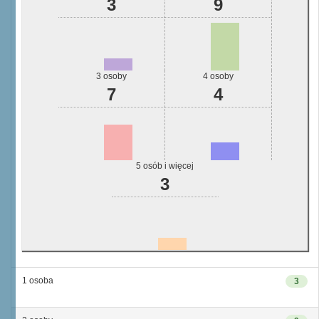
3
9
3 osoby
4 osoby
7
4
5 osób i więcej
3
1 osoba
3