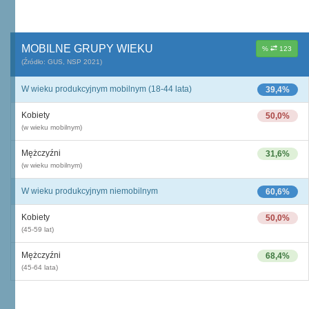
MOBILNE GRUPY WIEKU
%
123
(Źródło: GUS, NSP 2021)
W wieku produkcyjnym mobilnym (18-44 lata)
39,4%
Kobiety
50,0%
(w wieku mobilnym)
Mężczyźni
31,6%
(w wieku mobilnym)
W wieku produkcyjnym niemobilnym
60,6%
Kobiety
50,0%
(45-59 lat)
Mężczyźni
68,4%
(45-64 lata)