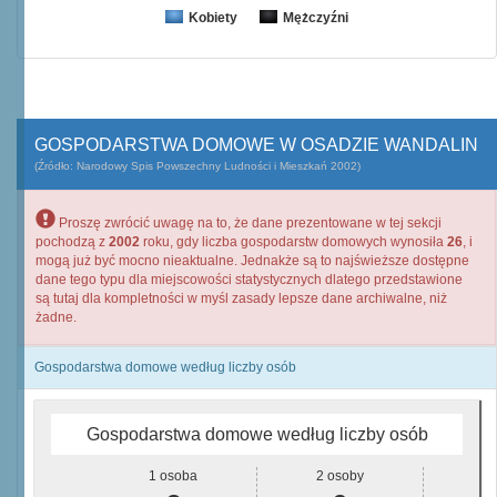
Kobiety
Mężczyźni
GOSPODARSTWA DOMOWE W OSADZIE WANDALIN
(Źródło: Narodowy Spis Powszechny Ludności i Mieszkań 2002)
Proszę zwrócić uwagę na to, że dane prezentowane w tej sekcji
pochodzą z
2002
roku, gdy liczba gospodarstw domowych wynosiła
26
, i
mogą już być mocno nieaktualne. Jednakże są to najświeższe dostępne
dane tego typu dla miejscowości statystycznych dlatego przedstawione
są tutaj dla kompletności w myśl zasady lepsze dane archiwalne, niż
żadne.
Gospodarstwa domowe według liczby osób
Gospodarstwa domowe według liczby osób
1 osoba
2 osoby