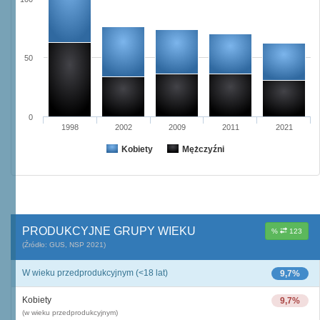
50
0
1998
2002
2009
2011
2021
Kobiety
Mężczyźni
PRODUKCYJNE GRUPY WIEKU
%
123
(Źródło: GUS, NSP 2021)
W wieku przedprodukcyjnym (<18 lat)
9,7%
Kobiety
9,7%
(w wieku przedprodukcyjnym)