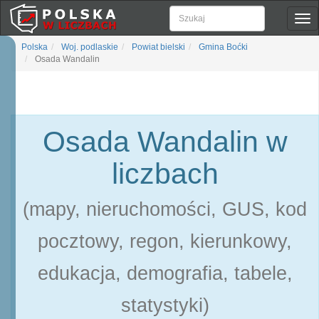
Pok
naw
Polska
Woj. podlaskie
Powiat bielski
Gmina Boćki
Osada Wandalin
Osada Wandalin w
liczbach
(mapy, nieruchomości, GUS, kod
pocztowy, regon, kierunkowy,
edukacja, demografia, tabele,
statystyki)