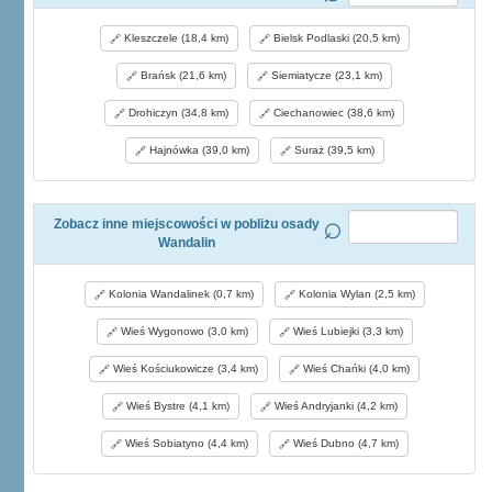
Kleszczele (18,4 km)
Bielsk Podlaski (20,5 km)
Brańsk (21,6 km)
Siemiatycze (23,1 km)
Drohiczyn (34,8 km)
Ciechanowiec (38,6 km)
Hajnówka (39,0 km)
Suraż (39,5 km)
Zobacz inne miejscowości w pobliżu osady
Wandalin
Kolonia Wandalinek (0,7 km)
Kolonia Wylan (2,5 km)
Wieś Wygonowo (3,0 km)
Wieś Lubiejki (3,3 km)
Wieś Kościukowicze (3,4 km)
Wieś Chańki (4,0 km)
Wieś Bystre (4,1 km)
Wieś Andryjanki (4,2 km)
Wieś Sobiatyno (4,4 km)
Wieś Dubno (4,7 km)