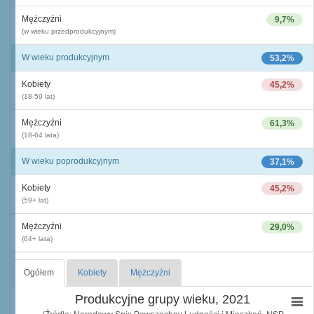
Mężczyźni
9,7%
(w wieku przedprodukcyjnym)
W wieku produkcyjnym
53,2%
Kobiety
45,2%
(18-59 lat)
Mężczyźni
61,3%
(18-64 lata)
W wieku poprodukcyjnym
37,1%
Kobiety
45,2%
(59+ lat)
Mężczyźni
29,0%
(64+ lata)
Ogółem
Kobiety
Mężczyźni
Produkcyjne grupy wieku, 2021