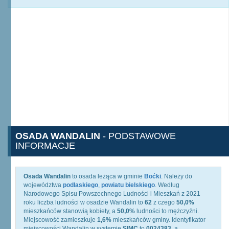
OSADA WANDALIN
- PODSTAWOWE
INFORMACJE
Osada Wandalin
to osada leżąca w gminie
Boćki
. Należy do
województwa
podlaskiego
,
powiatu bielskiego
. Według
Narodowego Spisu Powszechnego Ludności i Mieszkań z 2021
roku liczba ludności w osadzie Wandalin to
62
z czego
50,0%
mieszkańców stanowią kobiety, a
50,0%
ludności to mężczyźni.
Miejscowość zamieszkuje
1,6%
mieszkańców gminy. Identyfikator
miejscowości Wandalin w systemie
SIMC
to
0024383
, a