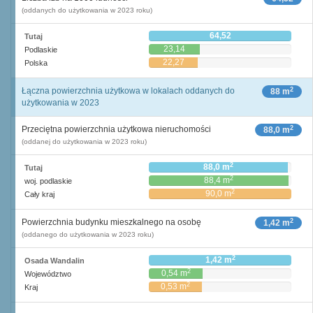
(oddanych do użytkowania w 2023 roku)
64,52
Tutaj
23,14
Podlaskie
22,27
Polska
2
Łączna powierzchnia użytkowa w lokalach oddanych do
88 m
użytkowania w 2023
2
Przeciętna powierzchnia użytkowa nieruchomości
88,0 m
(oddanej do użytkowania w 2023 roku)
2
88,0 m
Tutaj
2
88,4 m
woj. podlaskie
2
90,0 m
Cały kraj
2
Powierzchnia budynku mieszkalnego na osobę
1,42 m
(oddanego do użytkowania w 2023 roku)
2
1,42 m
Osada Wandalin
2
0,54 m
Województwo
2
0,53 m
Kraj