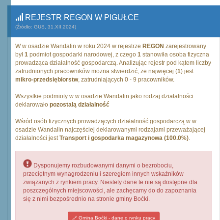
REJESTR REGON W PIGUŁCE
(Źródło: GUS, 31.XII.2024)
W w osadzie Wandalin w roku 2024 w rejestrze
REGON
zarejestrowany
był
1
podmiot gospodarki narodowej, z czego
1
stanowiła osoba fizyczna
prowadząca działalność gospodarczą. Analizując rejestr pod kątem liczby
zatrudnionych pracowników można stwierdzić, że najwięcej (
1
) jest
mikro-przedsiębiorstw
, zatrudniających 0 - 9 pracowników.
Wszystkie podmioty w w osadzie Wandalin jako rodzaj działalności
deklarowało
pozostałą działalność
Wśród osób fizycznych prowadzących działalność gospodarczą w w
osadzie Wandalin najczęściej deklarowanymi rodzajami przeważającej
działalności jest
Transport i gospodarka magazynowa (100.0%)
.
Dysponujemy rozbudowanymi danymi o bezrobociu,
przeciętnym wynagrodzeniu i szeregiem innych wskaźników
związanych z rynkiem pracy. Niestety dane te nie są dostępne dla
poszczególnych miejscowości, ale zachęcamy do do zapoznania
się z nimi bezpośrednio na stronie gminy Boćki.
Gmina Boćki - dane o rynku pracy