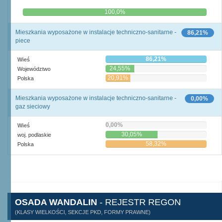
0,0%
100,0%
Mieszkania wyposażone w instalacje techniczno-sanitarne -
86,21%
piece
86,21%
Wieś
24,55%
Województwo
20,91%
Polska
Mieszkania wyposażone w instalacje techniczno-sanitarne -
0,00%
gaz sieciowy
0,00%
Wieś
30,05%
woj. podlaskie
58,32%
Polska
OSADA WANDALIN
- REJESTR REGON
(KLASY WIELKOŚCI, SEKCJE PKD, FORMY PRAWNE)