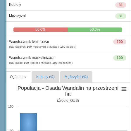
Kobiety
31
Mężczyźni
31
50,0%
50,0%
Współczynnik feminizacji
100
(Na każdych
100
mężczyzn przypada
100
kobiet)
Współczynnik maskulinizacji
100
(Na każde
100
kobiet przypada
100
mężczyzn)
Ogółem
Kobiety (%)
Mężczyźni (%)
Populacja - Osada Wandalin na przestrzeni
lat
(Źródło: GUS)
150
100