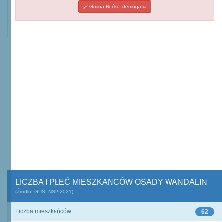
Gmina Boćki - demogafia
LICZBA I PŁEĆ MIESZKAŃCÓW OSADY WANDALIN
(Źródło: GUS, NSP 2021)
Liczba mieszkańców
62
0