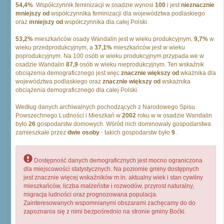
54,4%
. Współczynnik feminizacji w osadzie wynosi
100
i jest
nieznacznie
mniejszy od
współczynnika feminizacji dla województwa podlaskiego
oraz
mniejszy od
współczynnika dla całej Polski.
53,2%
mieszkańców osady Wandalin jest w wieku produkcyjnym,
9,7%
w
wieku przedprodukcyjnym, a
37,1%
mieszkańców jest w wieku
poprodukcyjnym. Na 100 osób w wieku produkcyjnym przypada we w
osadzie Wandalin
87,9
osób w wieku nieprodukcyjnym. Ten wskaźnik
obciążenia demograficznego jest więc
znacznie większy od
wkażnika dla
województwa podlaskiego oraz
znacznie większy od
wskażnika
obciążenia demograficznego dla całej Polski.
Według danych archiwalnych pochodzących z Narodowego Spisu
Powszechnego Ludności i Mieszkań w
2002
roku w w osadzie Wandalin
było
26
gospodarstw domowych. Wśród nich dominowały gospodarstwa
zamieszkałe przez
dwie osoby
- takich gospodarstw było
9
.
Dostępność danych demograficznych jest mocno ograniczona
dla miejscowości statystycznych. Na poziomie gminy dostępnych
jest znacznie więcej wskaźników m.in. aktualny wiek i stan cywilny
mieszkańców, liczba małżeństw i rozwodów, przyrost naturalny,
migracja ludności oraz prognozowana populacja.
Zainteresowanych wspomnianymi obszarami zachęcamy do do
zapoznania się z nimi bezpośrednio na stronie gminy Boćki.