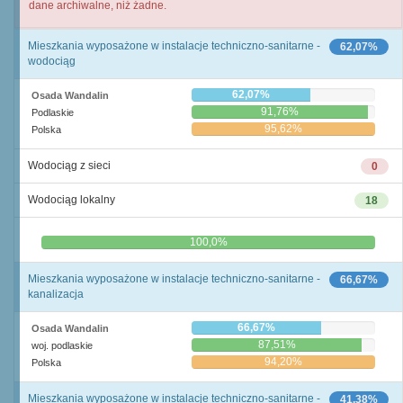
dane archiwalne, niż żadne.
Mieszkania wyposażone w instalacje techniczno-sanitarne -
62,07%
wodociąg
62,07%
Osada Wandalin
91,76%
Podlaskie
95,62%
Polska
Wodociąg z sieci
0
Wodociąg lokalny
18
0,0%
100,0%
Mieszkania wyposażone w instalacje techniczno-sanitarne -
66,67%
kanalizacja
66,67%
Osada Wandalin
87,51%
woj. podlaskie
94,20%
Polska
Mieszkania wyposażone w instalacje techniczno-sanitarne -
41,38%