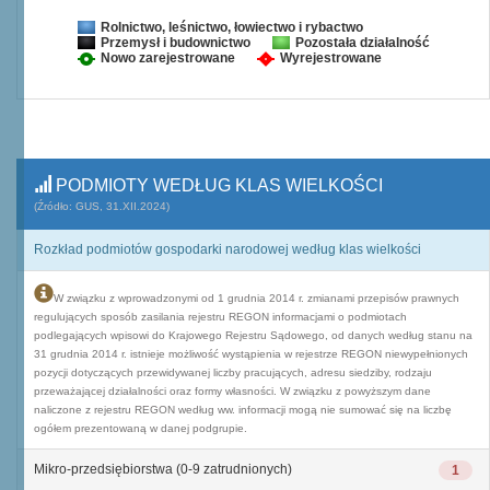
Rolnictwo, leśnictwo, łowiectwo i rybactwo
Przemysł i budownictwo
Pozostała działalność
Nowo zarejestrowane
Wyrejestrowane
PODMIOTY WEDŁUG KLAS WIELKOŚCI
(Źródło: GUS, 31.XII.2024)
Rozkład podmiotów gospodarki narodowej według klas wielkości
W związku z wprowadzonymi od 1 grudnia 2014 r. zmianami przepisów prawnych
regulujących sposób zasilania rejestru REGON informacjami o podmiotach
podlegających wpisowi do Krajowego Rejestru Sądowego, od danych według stanu na
31 grudnia 2014 r. istnieje możliwość wystąpienia w rejestrze REGON niewypełnionych
pozycji dotyczących przewidywanej liczby pracujących, adresu siedziby, rodzaju
przeważającej działalności oraz formy własności. W związku z powyższym dane
naliczone z rejestru REGON według ww. informacji mogą nie sumować się na liczbę
ogółem prezentowaną w danej podgrupie.
Mikro-przedsiębiorstwa (0-9 zatrudnionych)
1