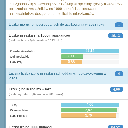
jest zgodna z tą stosowaną przez Główny Urząd Statystyczny (GUS). Przy
obliczeniach wskaźników na 1000 ludności zastosowano
najaktualniejsze dostępne dane o liczbie mieszkańców.
Liczba nieruchomości oddanych do użytkowania w 2023 roku
1
Liczba mieszkań na 1000 mieszkańców
16,13
(oddanych do użytkowania w 2023 roku)
16,13
Osada Wandalin
6,06
woj. podlaskie
5,88
Cały kraj
Łączna liczba izb w mieszkaniach oddanych do użytkowania w
4
2023
Przeciętna liczba izb w lokalu
4,00
(oddanego do użytkowania w 2023 roku)
4,00
Tutaj
3,82
Województwo
3,79
Cała Polska
Liczba izb na 1000 ludności
64,52