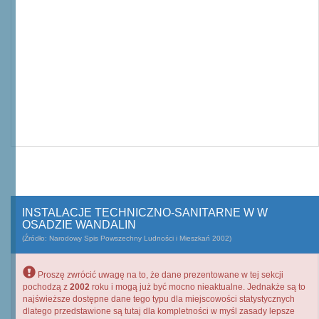
INSTALACJE TECHNICZNO-SANITARNE W W
OSADZIE WANDALIN
(Źródło: Narodowy Spis Powszechny Ludności i Mieszkań 2002)
Proszę zwrócić uwagę na to, że dane prezentowane w tej sekcji
pochodzą z
2002
roku i mogą już być mocno nieaktualne. Jednakże są to
najświeższe dostępne dane tego typu dla miejscowości statystycznych
dlatego przedstawione są tutaj dla kompletności w myśl zasady lepsze