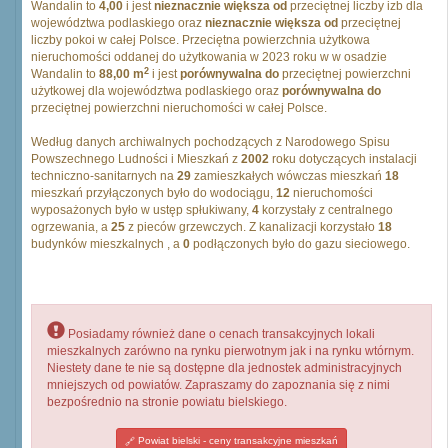
Wandalin to
4,00
i jest
nieznacznie większa od
przeciętnej liczby izb dla
województwa podlaskiego oraz
nieznacznie większa od
przeciętnej
liczby pokoi w całej Polsce. Przeciętna powierzchnia użytkowa
nieruchomości oddanej do użytkowania w 2023 roku w w osadzie
2
Wandalin to
88,00 m
i jest
porównywalna do
przeciętnej powierzchni
użytkowej dla województwa podlaskiego oraz
porównywalna do
przeciętnej powierzchni nieruchomości w całej Polsce.
Według danych archiwalnych pochodzących z Narodowego Spisu
Powszechnego Ludności i Mieszkań z
2002
roku dotyczących instalacji
techniczno-sanitarnych na
29
zamieszkałych wówczas mieszkań
18
mieszkań przyłączonych było do wodociągu,
12
nieruchomości
wyposażonych było w ustęp spłukiwany,
4
korzystały z centralnego
ogrzewania, a
25
z pieców grzewczych. Z kanalizacji korzystało
18
budynków mieszkalnych , a
0
podłączonych było do gazu sieciowego.
Posiadamy również dane o cenach transakcyjnych lokali
mieszkalnych zarówno na rynku pierwotnym jak i na rynku wtórnym.
Niestety dane te nie są dostępne dla jednostek administracyjnych
mniejszych od powiatów. Zapraszamy do zapoznania się z nimi
bezpośrednio na stronie powiatu bielskiego.
Powiat bielski - ceny transakcyjne mieszkań