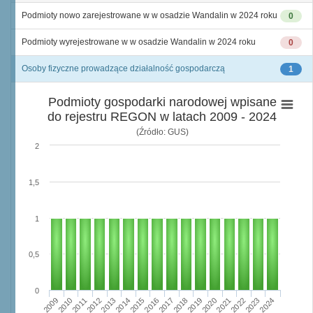
Podmioty nowo zarejestrowane w w osadzie Wandalin w 2024 roku
0
Podmioty wyrejestrowane w w osadzie Wandalin w 2024 roku
0
Osoby fizyczne prowadzące działalność gospodarczą
1
Podmioty gospodarki narodowej wpisane
do rejestru REGON w latach 2009 - 2024
(Źródło: GUS)
2
1,5
1
0,5
0
2009
2010
2011
2012
2013
2014
2015
2016
2017
2018
2019
2020
2021
2022
2023
2024