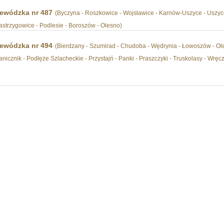
ewódzka nr 487
(Byczyna - Roszkowice - Wojsławice - Karnów-Uszyce - Uszyc
astrzygowice - Podlesie - Boroszów - Olesno)
ewódzka nr 494
(Bierdzany - Szumirad - Chudoba - Wędrynia - Łowoszów - Oles
nicznik - Podłęże Szlacheckie - Przystajń - Panki - Praszczyki - Truskolasy - Wręcz