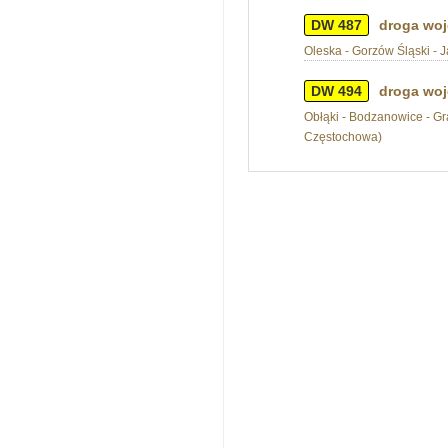
DW 487
droga woj
Oleska - Gorzów Śląski - J
DW 494
droga woj
Obłąki - Bodzanowice - Gra
Częstochowa)