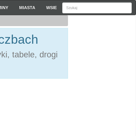
INY
MIASTA
WSIE
iczbach
i, tabele, drogi