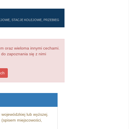
EJOWE, STACJE KOLEJOWE, PRZEBIEG
em oraz wieloma innymi cechami.
 do zapoznania się z nimi
ach
i wojewódzkiej lub wyższej.
 (spisem miejscowości,