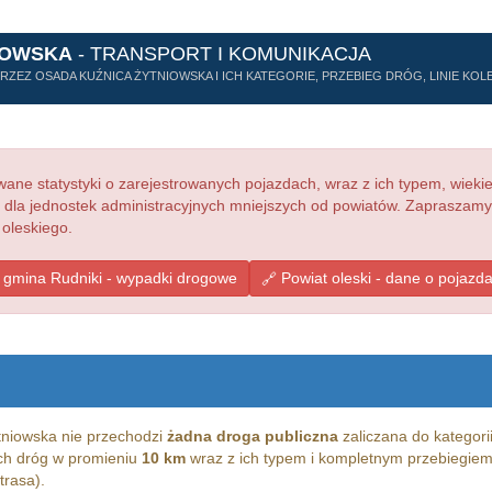
IOWSKA
- TRANSPORT I KOMUNIKACJA
ZEZ OSADA KUŹNICA ŻYTNIOWSKA I ICH KATEGORIE, PRZEBIEG DRÓG, LINIE KOL
ne statystyki o zarejestrowanych pojazdach, wraz z ich typem, wieki
e dla jednostek administracyjnych mniejszych od powiatów. Zapraszamy
 oleskiego.
gmina Rudniki - wypadki drogowe
Powiat oleski - dane o pojazd
niowska nie przechodzi
żadna droga publiczna
zaliczana do kategori
kich dróg w promieniu
10 km
wraz z ich typem i kompletnym przebiegiem
trasa).