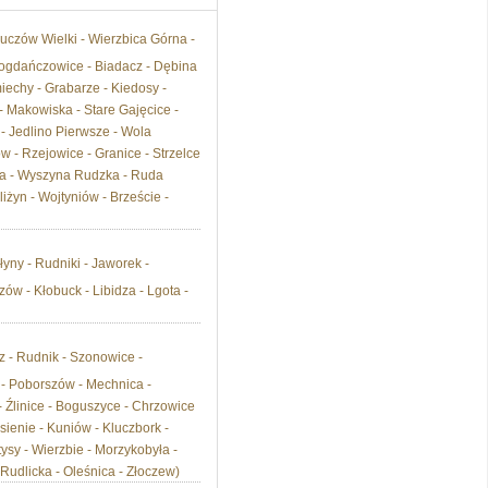
czów Wielki - Wierzbica Górna -
 Bogdańczowice - Biadacz - Dębina
miechy - Grabarze - Kiedosy -
 Makowiska - Stare Gajęcice -
- Jedlino Pierwsze - Wola
w - Rzejowice - Granice - Strzelce
ska - Wyszyna Rudzka - Ruda
żyn - Wojtyniów - Brzeście -
yny - Rudniki - Jaworek -
w - Kłobuck - Libidza - Lgota -
 - Rudnik - Szonowice -
 - Poborszów - Mechnica -
 Źlinice - Boguszyce - Chrzowice
sienie - Kuniów - Kluczbork -
ysy - Wierzbie - Morzykobyła -
Rudlicka - Oleśnica - Złoczew)