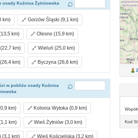
u osady Kuźnica Żytniowska
0 km)
Gorzów Śląski (9,1 km)
(13,5 km)
Olesno (15,9 km)
(22,7 km)
Wieluń (25,0 km)
(26,4 km)
Byczyna (26,6 km)
ci w pobliżu osady Kuźnica
niowska
0,9 km)
Kolonia Wytoka (0,9 km)
Współ
Kod S
(1,1 km)
Wieś Żytniów (3,0 km)
 (3,1 km)
Wieś Kościeliska (3,2 km)