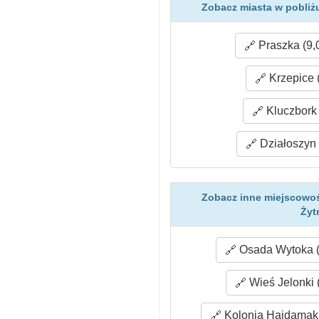
Zobacz miasta w pobliż
Praszka (9,
Krzepice 
Kluczbork 
Działoszyn 
Zobacz inne miejscowoś
Żyt
Osada Wytoka (
Wieś Jelonki 
Kolonia Hajdamaki