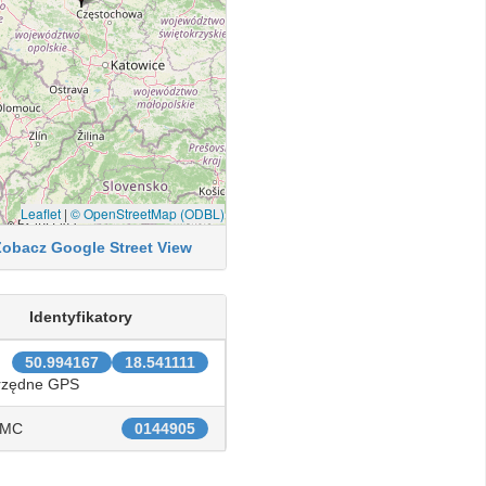
Leaflet
|
© OpenStreetMap (ODBL)
Zobacz Google Street View
Identyfikatory
50.994167
18.541111
rzędne GPS
IMC
0144905