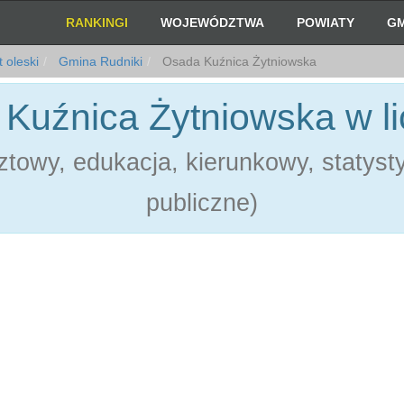
RANKINGI
WOJEWÓDZTWA
POWIATY
GM
 oleski
Gmina Rudniki
Osada Kuźnica Żytniowska
Kuźnica Żytniowska w l
towy, edukacja, kierunkowy, statystyk
publiczne)