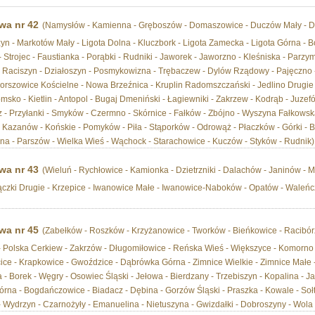
wa nr 42
(Namysłów - Kamienna - Gręboszów - Domaszowice - Duczów Mały - Du
yn - Markotów Mały - Ligota Dolna - Kluczbork - Ligota Zamecka - Ligota Górna -
- Strojec - Faustianka - Porąbki - Rudniki - Jaworek - Jaworzno - Kleśniska - Parzy
- Raciszyn - Działoszyn - Posmykowizna - Trębaczew - Dylów Rządowy - Pajęczno -
orszowice Kościelne - Nowa Brzeźnica - Kruplin Radomszczański - Jedlino Drugie 
msko - Kietlin - Antopol - Bugaj Dmeniński - Łagiewniki - Zakrzew - Kodrąb - Juzefó
rz - Przyłanki - Smyków - Czermno - Skórnice - Fałków - Zbójno - Wyszyna Fałkow
Kazanów - Końskie - Pomyków - Piła - Stąporków - Odrowąż - Płaczków - Górki - Bli
a - Parszów - Wielka Wieś - Wąchock - Starachowice - Kuczów - Styków - Rudnik)
wa nr 43
(Wieluń - Rychłowice - Kamionka - Dzietrzniki - Dalachów - Janinów - Mł
jączki Drugie - Krzepice - Iwanowice Małe - Iwanowice-Naboków - Opatów - Waleńczó
wa nr 45
(Zabełków - Roszków - Krzyżanowice - Tworków - Bieńkowice - Racibórz
- Polska Cerkiew - Zakrzów - Długomiłowice - Reńska Wieś - Większyce - Komorno
cice - Krapkowice - Gwoździce - Dąbrówka Górna - Zimnice Wielkie - Zimnice Małe -
 - Borek - Węgry - Osowiec Śląski - Jełowa - Bierdzany - Trzebiszyn - Kopalina - Ja
rna - Bogdańczowice - Biadacz - Dębina - Gorzów Śląski - Praszka - Kowale - Sołt
- Wydrzyn - Czarnożyły - Emanuelina - Nietuszyna - Gwizdałki - Dobroszyny - Wola 