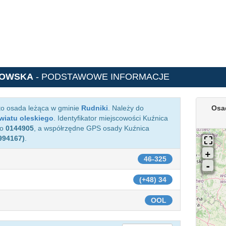
IOWSKA
- PODSTAWOWE INFORMACJE
o osada leżąca w gminie
Rudniki
. Należy do
Osa
wiatu oleskiego
. Identyfikator miejscowości Kuźnica
to
0144905
, a współrzędne GPS osady Kuźnica
.994167)
.
46-325
(+48) 34
OOL