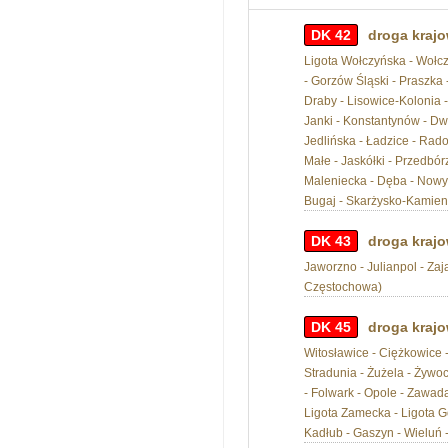
DK 42
droga krajo
Ligota Wołczyńska - Wołcz
- Gorzów Śląski - Praszka 
Draby - Lisowice-Kolonia 
Janki - Konstantynów - Dw
Jedlińska - Ładzice - Rado
Małe - Jaskółki - Przedbó
Maleniecka - Dęba - Nowy 
Bugaj - Skarżysko-Kamienn
DK 43
droga krajo
Jaworzno - Julianpol - Za
Częstochowa)
DK 45
droga krajo
Witosławice - Ciężkowice 
Stradunia - Żużela - Żywo
- Folwark - Opole - Zawada
Ligota Zamecka - Ligota Gó
Kadłub - Gaszyn - Wieluń 