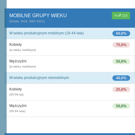
MOBILNE GRUPY WIEKU
%
123
(Źródło: GUS, NSP 2021)
W wieku produkcyjnym mobilnym (18-44 lata)
60,0%
Kobiety
75,0%
(w wieku mobilnym)
Mężczyźni
50,0%
(w wieku mobilnym)
W wieku produkcyjnym niemobilnym
40,0%
Kobiety
25,0%
(45-59 lat)
Mężczyźni
50,0%
(45-64 lata)