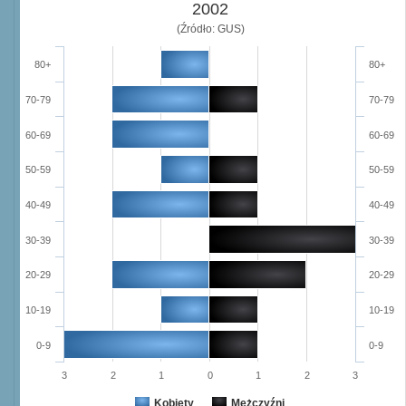
2002
(Źródło: GUS)
80+
80+
70-79
70-79
60-69
60-69
50-59
50-59
40-49
40-49
30-39
30-39
20-29
20-29
10-19
10-19
0-9
0-9
3
2
1
0
1
2
3
Kobiety
Mężczyźni