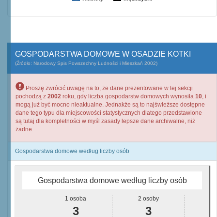
GOSPODARSTWA DOMOWE W OSADZIE KOTKI
(Źródło: Narodowy Spis Powszechny Ludności i Mieszkań 2002)
Proszę zwrócić uwagę na to, że dane prezentowane w tej sekcji
pochodzą z
2002
roku, gdy liczba gospodarstw domowych wynosiła
10
, i
mogą już być mocno nieaktualne. Jednakże są to najświeższe dostępne
dane tego typu dla miejscowości statystycznych dlatego przedstawione
są tutaj dla kompletności w myśl zasady lepsze dane archiwalne, niż
żadne.
Gospodarstwa domowe według liczby osób
Gospodarstwa domowe według liczby osób
1 osoba
2 osoby
3
3