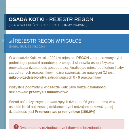
OSADA KOTKI
- REJESTR REGON
(KLASY WIELKOŚCI, SEKCJE PKD, FORMY PRAWNE)
REJESTR REGON W PIGUŁCE
(Źródło: GUS, 31.XII.2024)
W w osadzie Kotki w roku 2024 w rejestrze
REGON
zarejestrowany był
1
podmiot gospodarki narodowej, z czego
1
stanowiła osoba fizyczna
prowadząca działalność gospodarczą. Analizując rejestr pod kątem liczby
zatrudnionych pracowników można stwierdzić, że najwięcej (
1
) jest
mikro-przedsiębiorstw
, zatrudniających 0 - 9 pracowników.
Wszystkie podmioty w w osadzie Kotki jako rodzaj działalności
deklarowało
przemysł i budownictwo
Wśród osób fizycznych prowadzących działalność gospodarczą w w
osadzie Kotki najczęściej deklarowanymi rodzajami przeważającej
działalności jest
Przetwórstwo przemysłowe (100.0%)
.
Dysponujemy rozbudowanymi danymi o bezrobociu,