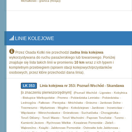
Michałkowo - granica (Rosja))
LINIE KOLEJOWE
Przez Osada Kotki nie przechodzi
żadna linia kolejowa
wykorzystywana do ruchu pasażerskiego lub towarowego. Poniżej
znajduje się lista takich linii w promieniu
10 km
wraz z ich typem i
kompletnym przebiegiem (spisem stacji kolejowych/przystanków
osobowych, przez które przechodzi dana linia).
LK 353
Linia kolejowa nr 353: Poznań Wschód - Skandawa
[o znaczeniu pierwszorzędnym]
(Poznań Wschód - Ligowiec - Kobylnica
- Biskupice Wielkopolskie - Promno - Pobiedziska Letnisko - Pobiedziska -
Lednogóra - Fałkowo - Pierzyska - Mnichówko - Gniezno - Jankowo Dolne -
Trzemeszno - Wydartowo - Mogilno - Kołodziejewo - Janikowo - Inowrocław -
Więcławice - Wierzchosławice - Gniewkowo - Suchatówka - Chorągiewka -
Toruń Główny - Toruń Miasto - Toruń Wschodni - Papowo Toruńskie - Turzno -
Kamionki Jezioro - Rychnowo Wielkie - Kowalewo Pomorskie - Zieleń -
Wąbrzeźno - Książki - Jabłonowo Pomorskie - Ostrowite koło Jabłonowa -