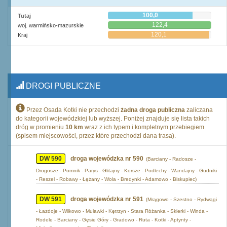
100,0
Tutaj
122,4
woj. warmińsko-mazurskie
120,1
Kraj
DROGI PUBLICZNE
Przez Osada Kotki nie przechodzi
żadna droga publiczna
zaliczana
do kategorii wojewódzkiej lub wyższej. Poniżej znajduje się lista takich
dróg w promieniu
10 km
wraz z ich typem i kompletnym przebiegiem
(spisem miejscowości, przez które przechodzi dana trasa).
DW 590
droga wojewódzka nr 590
(Barciany - Radosze -
Drogosze - Pomnik - Parys - Glitajny - Korsze - Podlechy - Wandajny - Gudniki
- Reszel - Robawy - Łężany - Wola - Bredynki - Adamowo - Biskupiec)
DW 591
droga wojewódzka nr 591
(Mrągowo - Szestno - Rydwągi
- Łazdoje - Wilkowo - Muławki - Kętrzyn - Stara Różanka - Skierki - Winda -
Rodele - Barciany - Gęsie Góry - Gradowo - Ruta - Kotki - Aptynty -