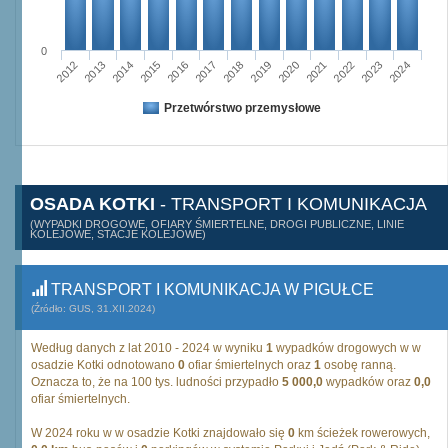
0
2015
2012
2022
2019
2013
2016
2023
2020
2017
2014
2024
2018
2021
Przetwórstwo przemysłowe
OSADA KOTKI
- TRANSPORT I KOMUNIKACJA
(WYPADKI DROGOWE, OFIARY ŚMIERTELNE, DROGI PUBLICZNE, LINIE
KOLEJOWE, STACJE KOLEJOWE)
TRANSPORT I KOMUNIKACJA W PIGUŁCE
(Źródło: GUS, 31.XII.2024)
Według danych z lat 2010 - 2024 w wyniku
1
wypadków drogowych w w
osadzie Kotki odnotowano
0
ofiar śmiertelnych oraz
1
osobę ranną.
Oznacza to, że na 100 tys. ludności przypadło
5 000,0
wypadków oraz
0,0
ofiar śmiertelnych.
W 2024 roku w w osadzie Kotki znajdowało się
0
km ścieżek rowerowych,