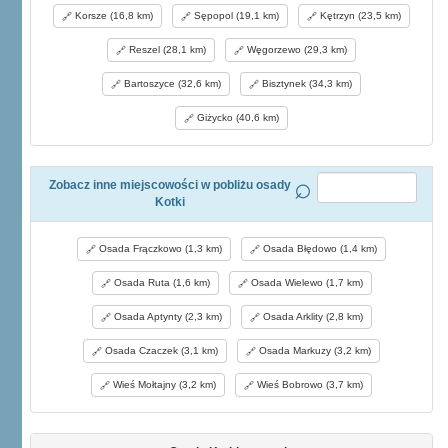
Korsze (16,8 km)
Sępopol (19,1 km)
Kętrzyn (23,5 km)
Reszel (28,1 km)
Węgorzewo (29,3 km)
Bartoszyce (32,6 km)
Bisztynek (34,3 km)
Giżycko (40,6 km)
Zobacz inne miejscowości w pobliżu osady
Kotki
Osada Frączkowo (1,3 km)
Osada Błędowo (1,4 km)
Osada Ruta (1,6 km)
Osada Wielewo (1,7 km)
Osada Aptynty (2,3 km)
Osada Arklity (2,8 km)
Osada Czaczek (3,1 km)
Osada Markuzy (3,2 km)
Wieś Mołtajny (3,2 km)
Wieś Bobrowo (3,7 km)