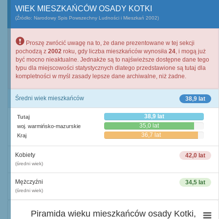
WIEK MIESZKAŃCÓW OSADY KOTKI
(Źródło: Narodowy Spis Powszechny Ludności i Mieszkań 2002)
Proszę zwrócić uwagę na to, że dane prezentowane w tej sekcji
pochodzą z
2002
roku, gdy liczba mieszkańców wynosiła
24
, i mogą już
być mocno nieaktualne. Jednakże są to najświeższe dostępne dane tego
typu dla miejscowości statystycznych dlatego przedstawione są tutaj dla
kompletności w myśl zasady lepsze dane archiwalne, niż żadne.
Średni wiek mieszkańców
38,9 lat
38,9 lat
Tutaj
35,0 lat
woj. warmińsko-mazurskie
36,7 lat
Kraj
Kobiety
42,0 lat
(średni wiek)
Mężczyźni
34,5 lat
(średni wiek)
Piramida wieku mieszkańców osady Kotki,