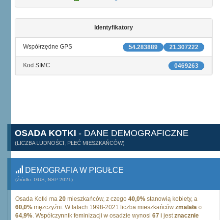
Identyfikatory
Współrzędne GPS
54.283889
21.307222
Kod SIMC
0469263
OSADA KOTKI
- DANE DEMOGRAFICZNE
(LICZBA LUDNOŚCI, PŁEĆ MIESZKAŃCÓW)
DEMOGRAFIA W PIGUŁCE
(Źródło: GUS, NSP 2021)
Osada Kotki ma
20
mieszkańców, z czego
40,0%
stanowią kobiety, a
60,0%
mężczyźni. W latach 1998-2021 liczba mieszkańców
zmalała
o
64,9%
. Współczynnik feminizacji w osadzie wynosi
67
i jest
znacznie