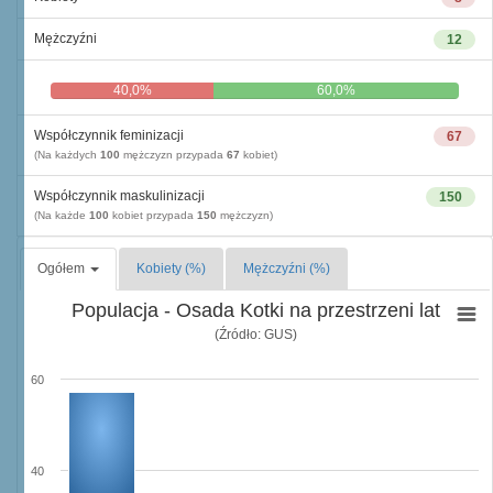
Mężczyźni
12
40,0%
60,0%
Współczynnik feminizacji
67
(Na każdych
100
mężczyzn przypada
67
kobiet)
Współczynnik maskulinizacji
150
(Na każde
100
kobiet przypada
150
mężczyzn)
Ogółem
Kobiety (%)
Mężczyźni (%)
Populacja - Osada Kotki na przestrzeni lat
(Źródło: GUS)
60
40