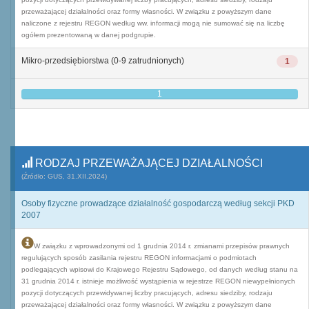
przeważającej działalności oraz formy własności. W związku z powyższym dane
naliczone z rejestru REGON według ww. informacji mogą nie sumować się na liczbę
ogółem prezentowaną w danej podgrupie.
Mikro-przedsiębiorstwa (0-9 zatrudnionych)
1
1
RODZAJ PRZEWAŻAJĄCEJ DZIAŁALNOŚCI
(Źródło: GUS, 31.XII.2024)
Osoby fizyczne prowadzące działalność gospodarczą według sekcji PKD
2007
W związku z wprowadzonymi od 1 grudnia 2014 r. zmianami przepisów prawnych
regulujących sposób zasilania rejestru REGON informacjami o podmiotach
podlegających wpisowi do Krajowego Rejestru Sądowego, od danych według stanu na
31 grudnia 2014 r. istnieje możliwość wystąpienia w rejestrze REGON niewypełnionych
pozycji dotyczących przewidywanej liczby pracujących, adresu siedziby, rodzaju
przeważającej działalności oraz formy własności. W związku z powyższym dane