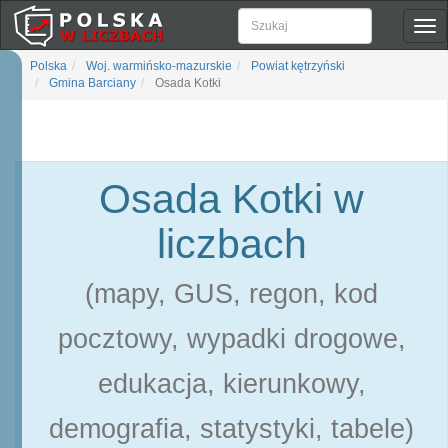
Pok
naw
Polska
Woj. warmińsko-mazurskie
Powiat kętrzyński
Gmina Barciany
Osada Kotki
Osada Kotki w
liczbach
(mapy, GUS, regon, kod
pocztowy, wypadki drogowe,
edukacja, kierunkowy,
demografia, statystyki, tabele)