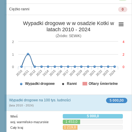
Ciężko ranni
0
Wypadki drogowe w w osadzie Kotki w
latach 2010 - 2024
(Źródło: SEWiK)
2
4
1
2
0
0
2010
2015
2020
2013
2018
2023
2011
2016
2021
2014
2019
2024
2012
2017
2022
Wypadki drogowe
Ranni
Ofiary śmiertelne
Wypadki drogowe na 100 tys. ludności
5 000,00
(lata 2010 - 2024)
5 000,0
Wieś
1 453,0
woj. warmińsko-mazurskie
1 219,8
Cały kraj