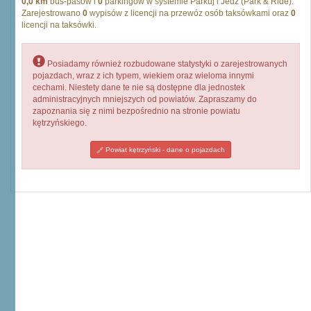
0,0 km
bus-pasów i
0
parkingów w systemie Parkuj i Jedź (Park & Ride).
Zarejestrowano
0
wypisów z licencji na przewóz osób taksówkami oraz
0
licencji na taksówki.
Posiadamy również rozbudowane statystyki o zarejestrowanych
pojazdach, wraz z ich typem, wiekiem oraz wieloma innymi
cechami. Niestety dane te nie są dostępne dla jednostek
administracyjnych mniejszych od powiatów. Zapraszamy do
zapoznania się z nimi bezpośrednio na stronie powiatu
kętrzyńskiego.
Powiat kętrzyński - dane o pojazdach