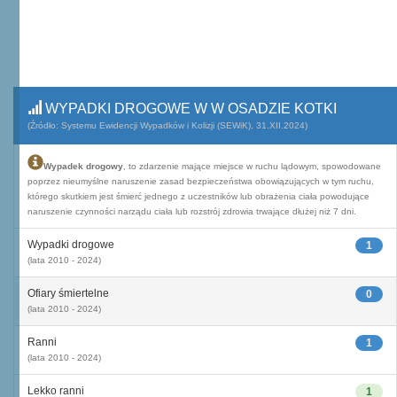
WYPADKI DROGOWE W W OSADZIE KOTKI
(Źródło: Systemu Ewidencji Wypadków i Kolizji (SEWiK), 31.XII.2024)
Wypadek drogowy
, to zdarzenie mające miejsce w ruchu lądowym, spowodowane
poprzez nieumyślne naruszenie zasad bezpieczeństwa obowiązujących w tym ruchu,
którego skutkiem jest śmierć jednego z uczestników lub obrażenia ciała powodujące
naruszenie czynności narządu ciała lub rozstrój zdrowia trwające dłużej niż 7 dni.
Wypadki drogowe
1
(lata 2010 - 2024)
Ofiary śmiertelne
0
(lata 2010 - 2024)
Ranni
1
(lata 2010 - 2024)
Lekko ranni
1