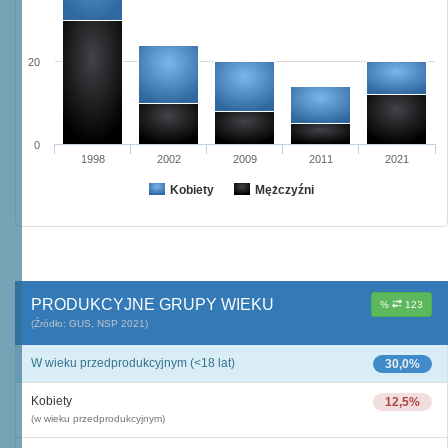
20
0
1998
2002
2009
2011
2021
Kobiety
Mężczyźni
PRODUKCYJNE GRUPY WIEKU
%
123
(Źródło: GUS, NSP 2021)
W wieku przedprodukcyjnym (<18 lat)
30,0%
Kobiety
12,5%
(w wieku przedprodukcyjnym)