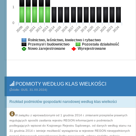
1
0
2009
2010
2011
2012
2013
2014
2015
2016
2017
2018
2019
2020
2021
2022
2023
2024
Rolnictwo, leśnictwo, łowiectwo i rybactwo
Przemysł i budownictwo
Pozostała działalność
Nowo zarejestrowane
Wyrejestrowane
PODMIOTY WEDŁUG KLAS WIELKOŚCI
(Źródło: GUS, 31.XII.2024)
Rozkład podmiotów gospodarki narodowej według klas wielkości
W związku z wprowadzonymi od 1 grudnia 2014 r. zmianami przepisów prawnych
regulujących sposób zasilania rejestru REGON informacjami o podmiotach
podlegających wpisowi do Krajowego Rejestru Sądowego, od danych według stanu na
31 grudnia 2014 r. istnieje możliwość wystąpienia w rejestrze REGON niewypełnionych
pozycji dotyczących przewidywanej liczby pracujących, adresu siedziby, rodzaju