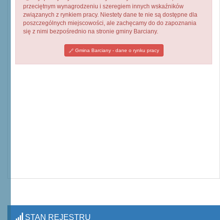
przeciętnym wynagrodzeniu i szeregiem innych wskaźników
związanych z rynkiem pracy. Niestety dane te nie są dostępne dla
poszczególnych miejscowości, ale zachęcamy do do zapoznania
się z nimi bezpośrednio na stronie gminy Barciany.
Gmina Barciany - dane o rynku pracy
STAN REJESTRU