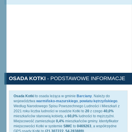
OSADA KOTKI
- PODSTAWOWE INFORMACJE
Osada Kotki
to osada leżąca w gminie
Barciany
. Należy do
województwa
warmińsko-mazurskiego
,
powiatu kętrzyńskiego
.
Według Narodowego Spisu Powszechnego Ludności i Mieszkań z
2021 roku liczba ludności w osadzie Kotki to
20
z czego
40,0%
mieszkańców stanowią kobiety, a
60,0%
ludności to mężczyźni.
Miejscowość zamieszkuje
0,4%
mieszkańców gminy. Identyfikator
miejscowości Kotki w systemie
SIMC
to
0469263
, a współrzędne
GPS osady Kotki to
(21.307222, 54.283889)
.