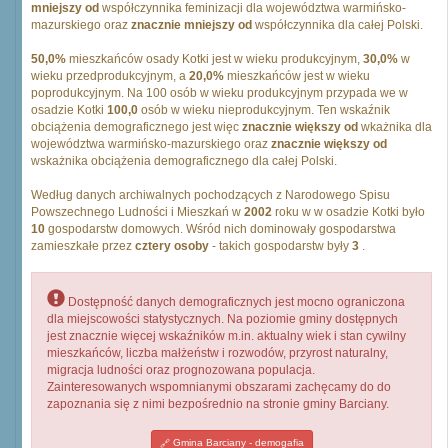
mniejszy od
współczynnika feminizacji dla województwa warmińsko-
mazurskiego oraz
znacznie mniejszy od
współczynnika dla całej Polski.
50,0%
mieszkańców osady Kotki jest w wieku produkcyjnym,
30,0%
w
wieku przedprodukcyjnym, a
20,0%
mieszkańców jest w wieku
poprodukcyjnym. Na 100 osób w wieku produkcyjnym przypada we w
osadzie Kotki
100,0
osób w wieku nieprodukcyjnym. Ten wskaźnik
obciążenia demograficznego jest więc
znacznie większy od
wkażnika dla
województwa warmińsko-mazurskiego oraz
znacznie większy od
wskażnika obciążenia demograficznego dla całej Polski.
Według danych archiwalnych pochodzących z Narodowego Spisu
Powszechnego Ludności i Mieszkań w
2002
roku w w osadzie Kotki było
10
gospodarstw domowych. Wśród nich dominowały gospodarstwa
zamieszkałe przez
cztery osoby
- takich gospodarstw były
3
.
Dostępność danych demograficznych jest mocno ograniczona
dla miejscowości statystycznych. Na poziomie gminy dostępnych
jest znacznie więcej wskaźników m.in. aktualny wiek i stan cywilny
mieszkańców, liczba małżeństw i rozwodów, przyrost naturalny,
migracja ludności oraz prognozowana populacja.
Zainteresowanych wspomnianymi obszarami zachęcamy do do
zapoznania się z nimi bezpośrednio na stronie gminy Barciany.
Gmina Barciany - demogafia