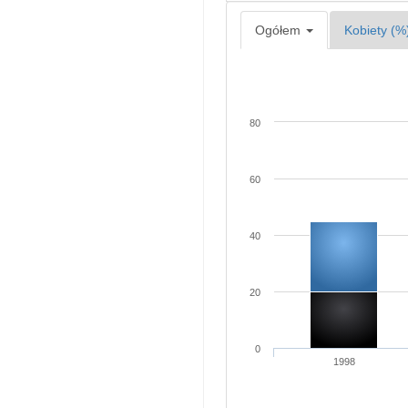
Ogółem
Kobiety (%
80
60
40
20
0
1998