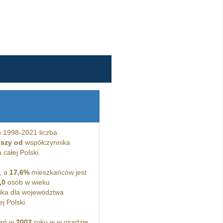
 1998-2021 liczba
jszy od
współczynnika
całej Polski.
, a
17,6%
mieszkańców jest
,0
osób w wieku
ka dla województwa
j Polski.
kań w
2002
roku w w osadzie