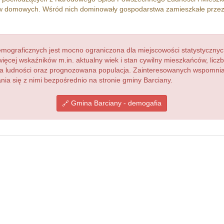
 domowych. Wśród nich dominowały gospodarstwa zamieszkałe prze
ograficznych jest mocno ograniczona dla miejscowości statystycznyc
więcej wskaźników m.in. aktualny wiek i stan cywilny mieszkańców, lic
acja ludności oraz prognozowana populacja. Zainteresowanych wspomn
a się z nimi bezpośrednio na stronie gminy Barciany.
Gmina Barciany - demogafia