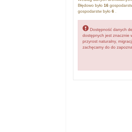
Błędowo było
16
gospodarstw
gospodarstw było
6
.
Dostępność danych dem
dostępnych jest znacznie 
przyrost naturalny, migr
zachęcamy do do zapoznani