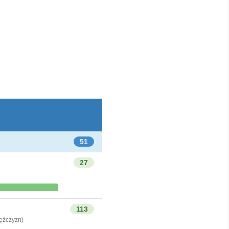
51
27
113
żczyzn)