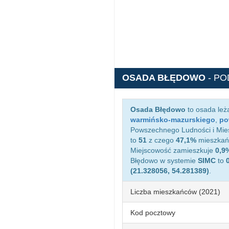
OSADA BŁĘDOWO
- P
Osada Błędowo
to osada leż
warmińsko-mazurskiego
,
po
Powszechnego Ludności i Mies
to
51
z czego
47,1%
mieszkańc
Miejscowość zamieszkuje
0,9
Błędowo w systemie
SIMC
to
(21.328056, 54.281389)
.
Liczba mieszkańców (2021)
Kod pocztowy