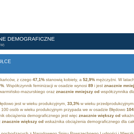
NE DEMOGRAFICZNE
ÓW)
UŁCE
kańców, z czego
47,1%
stanowią kobiety, a
52,9%
mężczyźni. W latach
3%
. Współczynnik feminizacji w osadzie wynosi
89
i jest
znacznie mnie
a warmińsko-mazurskiego oraz
znacznie mniejszy od
współczynnika dla 
ędowo jest w wieku produkcyjnym,
33,3%
w wieku przedprodukcyjnym
 100 osób w wieku produkcyjnym przypada we w osadzie Błędowo
104
ik obciążenia demograficznego jest więc
znacznie większy od
wkażni
z
znacznie większy od
wskażnika obciążenia demograficznego dla całe
h pochodzących z Narodowego Spisu Powszechnego Ludności i Miesz