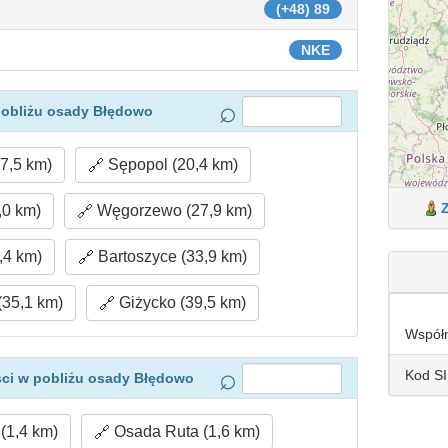
(+48) 89
NKE
pobliżu osady Błędowo
7,5 km)
Sępopol (20,4 km)
,0 km)
Węgorzewo (27,9 km)
,4 km)
Bartoszyce (33,9 km)
(35,1 km)
Giżycko (39,5 km)
Współ
Kod S
ci w pobliżu osady Błędowo
(1,4 km)
Osada Ruta (1,6 km)