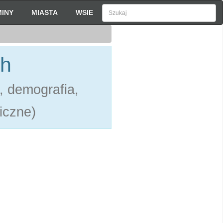
INY
MIASTA
WSIE
ch
, demografia,
liczne)