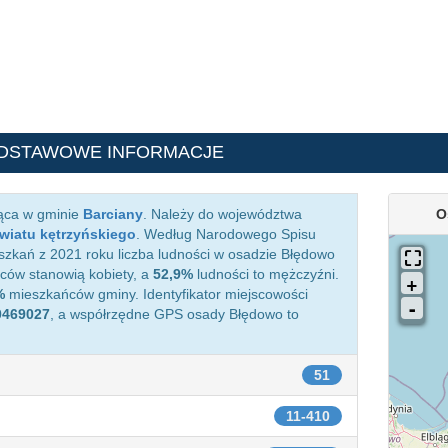
ODSTAWOWE INFORMACJE
ąca w gminie
Barciany
. Należy do województwa
O
wiatu kętrzyńskiego
. Według Narodowego Spisu
zkań z 2021 roku liczba ludności w osadzie Błędowo
ów stanowią kobiety, a
52,9%
ludności to mężczyźni.
%
mieszkańców gminy. Identyfikator miejscowości
0469027
, a współrzędne GPS osady Błędowo to
51
11-410