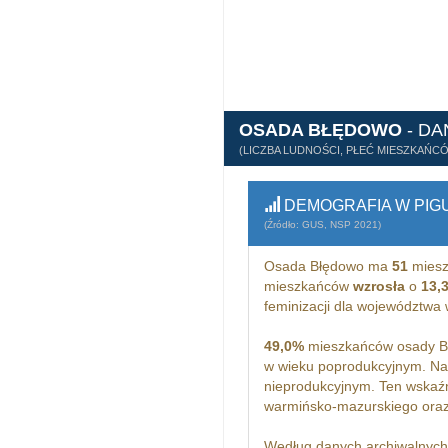
OSADA BŁĘDOWO
- DA
(LICZBA LUDNOŚCI, PŁEĆ MIESZKAŃC
DEMOGRAFIA W PIG
(Źródło: GUS, NSP 2021)
Osada Błędowo ma
51
miesz
mieszkańców
wzrosła
o
13,
feminizacji dla województw
49,0%
mieszkańców osady Bł
w wieku poprodukcyjnym. Na
nieprodukcyjnym. Ten wskaźn
warmińsko-mazurskiego ora
Według danych archiwalnyc