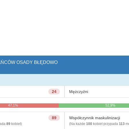
ZKAŃCÓW OSADY BŁĘDOWO
24
Mężczyźni
47,1%
52,9%
89
Współczynnik maskulinizacji
pada
89
kobiet)
(Na każde
100
kobiet przypada
113
mę