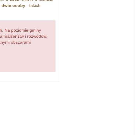
z
dwie osoby
- takich
h. Na poziomie gminy
zba małżeństw i rozwodów,
ianymi obszarami