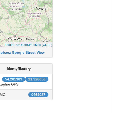
Leaflet
|
© OpenStreetMap (ODBL)
Zobacz Google Street View
Identyfikatory
54.281389
21.328056
rzędne GPS
IMC
0469027