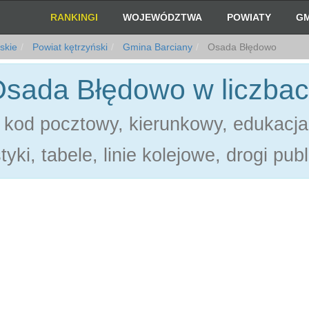
RANKINGI
WOJEWÓDZTWA
POWIATY
GM
skie
Powiat kętrzyński
Gmina Barciany
Osada Błędowo
sada Błędowo w liczba
kod pocztowy, kierunkowy, edukacja
tyki, tabele, linie kolejowe, drogi pub