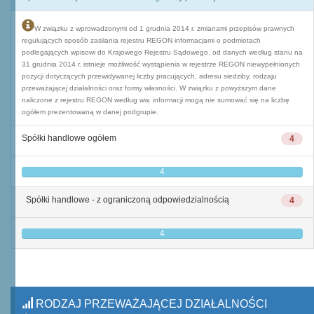
W związku z wprowadzonymi od 1 grudnia 2014 r. zmianami przepisów prawnych
regulujących sposób zasilania rejestru REGON informacjami o podmiotach
podlegających wpisowi do Krajowego Rejestru Sądowego, od danych według stanu na
31 grudnia 2014 r. istnieje możliwość wystąpienia w rejestrze REGON niewypełnionych
pozycji dotyczących przewidywanej liczby pracujących, adresu siedziby, rodzaju
przeważającej działalności oraz formy własności. W związku z powyższym dane
naliczone z rejestru REGON według ww. informacji mogą nie sumować się na liczbę
ogółem prezentowaną w danej podgrupie.
Spółki handlowe ogółem
4
4
Spółki handlowe - z ograniczoną odpowiedzialnością
4
4
RODZAJ PRZEWAŻAJĄCEJ DZIAŁALNOŚCI