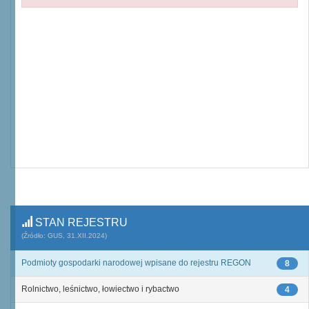
STAN REJESTRU
(Źródło: GUS, 31.XII.2024)
Podmioty gospodarki narodowej wpisane do rejestru REGON
8
Rolnictwo, leśnictwo, łowiectwo i rybactwo
4