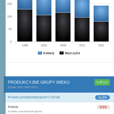
150
100
50
0
1998
2002
2009
2011
2021
Kobiety
Mężczyźni
PRODUKCYJNE GRUPY WIEKU
%
123
(Źródło: GUS, NSP 2021)
W wieku przedprodukcyjnym (<18 lat)
11,2%
Kobiety
9,5%
(w wieku przedprodukcyjnym)