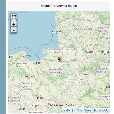
Osada Aptynty na mapie
Leaflet
|
© OpenStreetMap (ODBL)