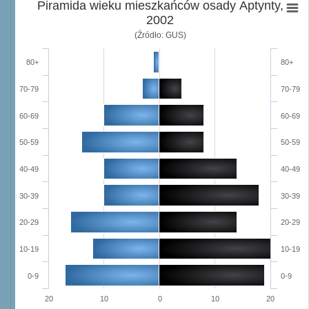
Piramida wieku mieszkańców osady Aptynty,
2002
(Źródło: GUS)
80+
80+
70-79
70-79
60-69
60-69
50-59
50-59
40-49
40-49
30-39
30-39
20-29
20-29
10-19
10-19
0-9
0-9
20
10
0
10
20