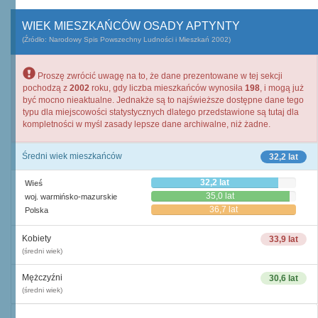
WIEK MIESZKAŃCÓW OSADY APTYNTY
(Źródło: Narodowy Spis Powszechny Ludności i Mieszkań 2002)
Proszę zwrócić uwagę na to, że dane prezentowane w tej sekcji
pochodzą z
2002
roku, gdy liczba mieszkańców wynosiła
198
, i mogą już
być mocno nieaktualne. Jednakże są to najświeższe dostępne dane tego
typu dla miejscowości statystycznych dlatego przedstawione są tutaj dla
kompletności w myśl zasady lepsze dane archiwalne, niż żadne.
Średni wiek mieszkańców
32,2 lat
32,2 lat
Wieś
35,0 lat
woj. warmińsko-mazurskie
36,7 lat
Polska
Kobiety
33,9 lat
(średni wiek)
Mężczyźni
30,6 lat
(średni wiek)