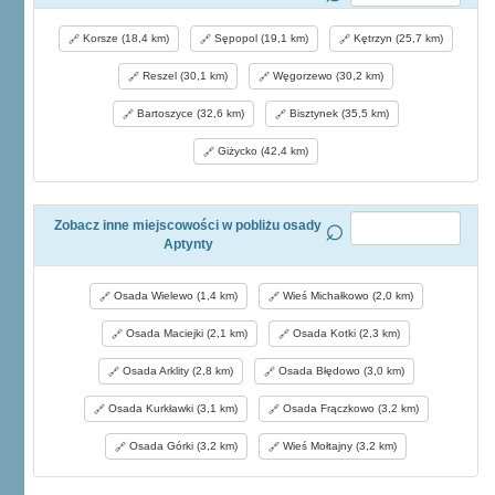
Korsze (18,4 km)
Sępopol (19,1 km)
Kętrzyn (25,7 km)
Reszel (30,1 km)
Węgorzewo (30,2 km)
Bartoszyce (32,6 km)
Bisztynek (35,5 km)
Giżycko (42,4 km)
Zobacz inne miejscowości w pobliżu osady
Aptynty
Osada Wielewo (1,4 km)
Wieś Michałkowo (2,0 km)
Osada Maciejki (2,1 km)
Osada Kotki (2,3 km)
Osada Arklity (2,8 km)
Osada Błędowo (3,0 km)
Osada Kurkławki (3,1 km)
Osada Frączkowo (3,2 km)
Osada Górki (3,2 km)
Wieś Mołtajny (3,2 km)