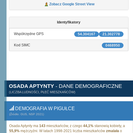
Zobacz Google Street View
Identyfikatory
Współrzędne GPS
54.304167
21.302778
Kod SIMC
0468950
OSADA APTYNTY
- DANE DEMOGRAFICZNE
(LICZBA LUDNOŚCI, PŁEĆ MIESZKAŃCÓW)
DEMOGRAFIA W PIGUŁCE
(Źródło: GUS, NSP 2021)
Osada Aptynty ma
143
mieszkańców, z czego
44,1%
stanowią kobiety, a
55,9%
mężczyźni. W latach 1998-2021 liczba mieszkańców
zmalała
o