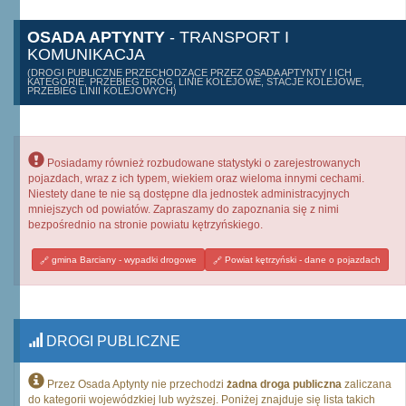
OSADA APTYNTY
- TRANSPORT I
KOMUNIKACJA
(DROGI PUBLICZNE PRZECHODZĄCE PRZEZ OSADA APTYNTY I ICH
KATEGORIE, PRZEBIEG DRÓG, LINIE KOLEJOWE, STACJE KOLEJOWE,
PRZEBIEG LINII KOLEJOWYCH)
Posiadamy również rozbudowane statystyki o zarejestrowanych
pojazdach, wraz z ich typem, wiekiem oraz wieloma innymi cechami.
Niestety dane te nie są dostępne dla jednostek administracyjnych
mniejszych od powiatów. Zapraszamy do zapoznania się z nimi
bezpośrednio na stronie powiatu kętrzyńskiego.
gmina Barciany - wypadki drogowe
Powiat kętrzyński - dane o pojazdach
DROGI PUBLICZNE
Przez Osada Aptynty nie przechodzi
żadna droga publiczna
zaliczana
do kategorii wojewódzkiej lub wyższej. Poniżej znajduje się lista takich