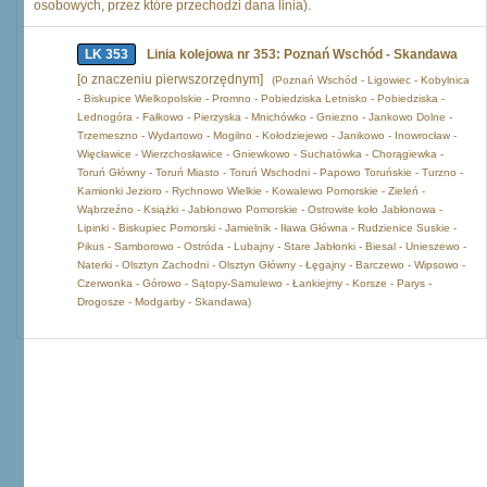
osobowych, przez które przechodzi dana linia).
LK 353
Linia kolejowa nr 353: Poznań Wschód - Skandawa
[o znaczeniu pierwszorzędnym]
(Poznań Wschód - Ligowiec - Kobylnica
- Biskupice Wielkopolskie - Promno - Pobiedziska Letnisko - Pobiedziska -
Lednogóra - Fałkowo - Pierzyska - Mnichówko - Gniezno - Jankowo Dolne -
Trzemeszno - Wydartowo - Mogilno - Kołodziejewo - Janikowo - Inowrocław -
Więcławice - Wierzchosławice - Gniewkowo - Suchatówka - Chorągiewka -
Toruń Główny - Toruń Miasto - Toruń Wschodni - Papowo Toruńskie - Turzno -
Kamionki Jezioro - Rychnowo Wielkie - Kowalewo Pomorskie - Zieleń -
Wąbrzeźno - Książki - Jabłonowo Pomorskie - Ostrowite koło Jabłonowa -
Lipinki - Biskupiec Pomorski - Jamielnik - Iława Główna - Rudzienice Suskie -
Pikus - Samborowo - Ostróda - Lubajny - Stare Jabłonki - Biesal - Unieszewo -
Naterki - Olsztyn Zachodni - Olsztyn Główny - Łęgajny - Barczewo - Wipsowo -
Czerwonka - Górowo - Sątopy-Samulewo - Łankiejmy - Korsze - Parys -
Drogosze - Modgarby - Skandawa)