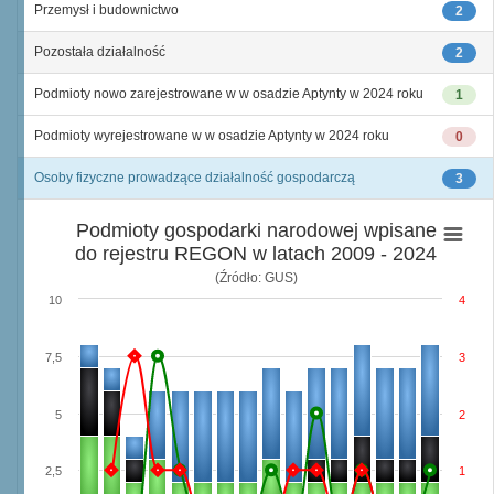
Przemysł i budownictwo
2
Pozostała działalność
2
Podmioty nowo zarejestrowane w w osadzie Aptynty w 2024 roku
1
Podmioty wyrejestrowane w w osadzie Aptynty w 2024 roku
0
Osoby fizyczne prowadzące działalność gospodarczą
3
Podmioty gospodarki narodowej wpisane
do rejestru REGON w latach 2009 - 2024
(Źródło: GUS)
10
4
7,5
3
5
2
2,5
1