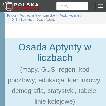
Pok
naw
Polska
Woj. warmińsko-mazurskie
Powiat kętrzyński
Gmina Barciany
Osada Aptynty
Osada Aptynty w
liczbach
(mapy, GUS, regon, kod
pocztowy, edukacja, kierunkowy,
demografia, statystyki, tabele,
linie kolejowe)