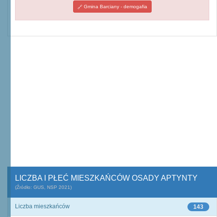
Gmina Barciany - demogafia
LICZBA I PŁEĆ MIESZKAŃCÓW OSADY APTYNTY
(Źródło: GUS, NSP 2021)
Liczba mieszkańców
143