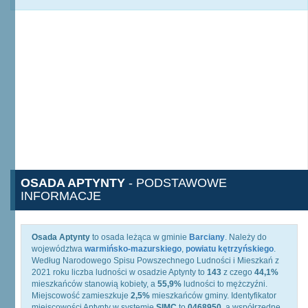
OSADA APTYNTY
- PODSTAWOWE
INFORMACJE
Osada Aptynty
to osada leżąca w gminie
Barciany
. Należy do
województwa
warmińsko-mazurskiego
,
powiatu kętrzyńskiego
.
Według Narodowego Spisu Powszechnego Ludności i Mieszkań z
2021 roku liczba ludności w osadzie Aptynty to
143
z czego
44,1%
mieszkańców stanowią kobiety, a
55,9%
ludności to mężczyźni.
Miejscowość zamieszkuje
2,5%
mieszkańców gminy. Identyfikator
miejscowości Aptynty w systemie
SIMC
to
0468950
, a współrzędne