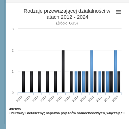
Rodzaje przeważającej działalności w
latach 2012 - 2024
(Źródło: GUS)
3
2
1
0
2015
2012
2022
2019
2013
2016
2023
2020
2017
2014
2024
2018
2021
Budownictwo
Handel hurtowy i detaliczny; naprawa pojazdów samochodowych, włączając mo