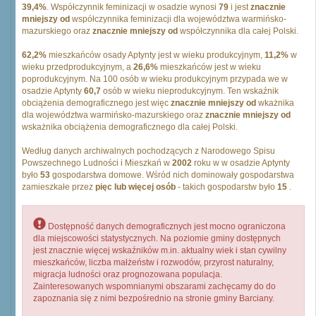
39,4%
. Współczynnik feminizacji w osadzie wynosi
79
i jest
znacznie
mniejszy od
współczynnika feminizacji dla województwa warmińsko-
mazurskiego oraz
znacznie mniejszy od
współczynnika dla całej Polski.
62,2%
mieszkańców osady Aptynty jest w wieku produkcyjnym,
11,2%
w
wieku przedprodukcyjnym, a
26,6%
mieszkańców jest w wieku
poprodukcyjnym. Na 100 osób w wieku produkcyjnym przypada we w
osadzie Aptynty
60,7
osób w wieku nieprodukcyjnym. Ten wskaźnik
obciążenia demograficznego jest więc
znacznie mniejszy od
wkażnika
dla województwa warmińsko-mazurskiego oraz
znacznie mniejszy od
wskażnika obciążenia demograficznego dla całej Polski.
Według danych archiwalnych pochodzących z Narodowego Spisu
Powszechnego Ludności i Mieszkań w
2002
roku w w osadzie Aptynty
było
53
gospodarstwa domowe. Wśród nich dominowały gospodarstwa
zamieszkałe przez
pięc lub więcej osób
- takich gospodarstw było
15
.
Dostępność danych demograficznych jest mocno ograniczona
dla miejscowości statystycznych. Na poziomie gminy dostępnych
jest znacznie więcej wskaźników m.in. aktualny wiek i stan cywilny
mieszkańców, liczba małżeństw i rozwodów, przyrost naturalny,
migracja ludności oraz prognozowana populacja.
Zainteresowanych wspomnianymi obszarami zachęcamy do do
zapoznania się z nimi bezpośrednio na stronie gminy Barciany.