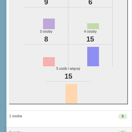
9
6
3 osoby
4 osoby
8
15
5 osób i więcej
15
1 osoba
9