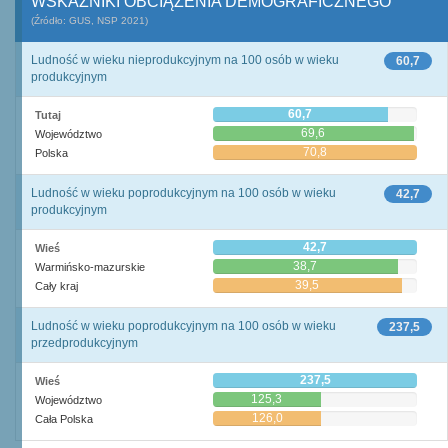
WSKAŹNIKI OBCIĄŻENIA DEMOGRAFICZNEGO
(Źródło: GUS, NSP 2021)
Ludność w wieku nieprodukcyjnym na 100 osób w wieku
60,7
produkcyjnym
60,7
Tutaj
69,6
Województwo
70,8
Polska
Ludność w wieku poprodukcyjnym na 100 osób w wieku
42,7
produkcyjnym
42,7
Wieś
38,7
Warmińsko-mazurskie
39,5
Cały kraj
Ludność w wieku poprodukcyjnym na 100 osób w wieku
237,5
przedprodukcyjnym
237,5
Wieś
125,3
Województwo
126,0
Cała Polska