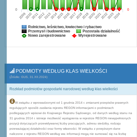
0
0
2009
2010
2011
2012
2013
2014
2015
2016
2017
2018
2019
2020
2021
2022
2023
2024
Rolnictwo, leśnictwo, łowiectwo i rybactwo
Przemysł i budownictwo
Pozostała działalność
Nowo zarejestrowane
Wyrejestrowane
PODMIOTY WEDŁUG KLAS WIELKOŚCI
(Źródło: GUS, 31.XII.2024)
Rozkład podmiotów gospodarki narodowej według klas wielkości
W związku z wprowadzonymi od 1 grudnia 2014 r. zmianami przepisów prawnych
regulujących sposób zasilania rejestru REGON informacjami o podmiotach
podlegających wpisowi do Krajowego Rejestru Sądowego, od danych według stanu na
31 grudnia 2014 r. istnieje możliwość wystąpienia w rejestrze REGON niewypełnionych
pozycji dotyczących przewidywanej liczby pracujących, adresu siedziby, rodzaju
przeważającej działalności oraz formy własności. W związku z powyższym dane
naliczone z rejestru REGON według ww. informacji mogą nie sumować się na liczbę