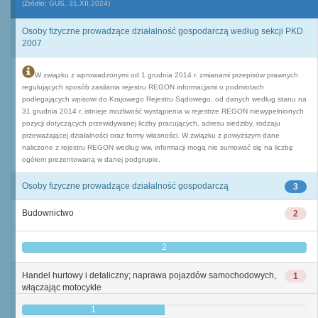
(Źródło: GUS, 31.XII.2024)
Osoby fizyczne prowadzące działalność gospodarczą według sekcji PKD
2007
W związku z wprowadzonymi od 1 grudnia 2014 r. zmianami przepisów prawnych
regulujących sposób zasilania rejestru REGON informacjami o podmiotach
podlegających wpisowi do Krajowego Rejestru Sądowego, od danych według stanu na
31 grudnia 2014 r. istnieje możliwość wystąpienia w rejestrze REGON niewypełnionych
pozycji dotyczących przewidywanej liczby pracujących, adresu siedziby, rodzaju
przeważającej działalności oraz formy własności. W związku z powyższym dane
naliczone z rejestru REGON według ww. informacji mogą nie sumować się na liczbę
ogółem prezentowaną w danej podgrupie.
Osoby fizyczne prowadzące działalność gospodarczą
3
Budownictwo
2
2
Handel hurtowy i detaliczny; naprawa pojazdów samochodowych,
1
włączając motocykle
1