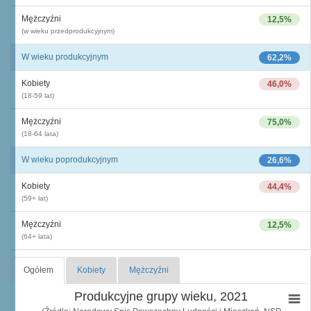
Mężczyźni
12,5%
(w wieku przedprodukcyjnym)
W wieku produkcyjnym
62,2%
Kobiety
46,0%
(18-59 lat)
Mężczyźni
75,0%
(18-64 lata)
W wieku poprodukcyjnym
26,6%
Kobiety
44,4%
(59+ lat)
Mężczyźni
12,5%
(64+ lata)
Ogółem
Kobiety
Mężczyźni
Produkcyjne grupy wieku, 2021