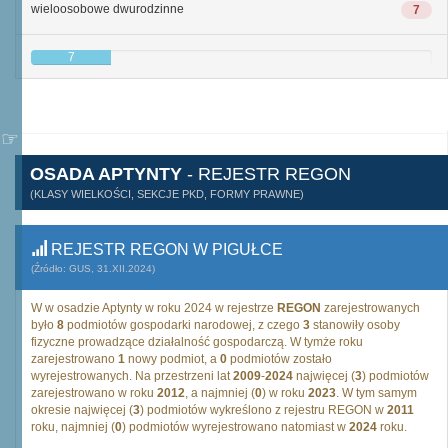
wieloosobowe dwurodzinne
7
7
OSADA APTYNTY
- REJESTR REGON
(KLASY WIELKOŚCI, SEKCJE PKD, FORMY PRAWNE)
REJESTR REGON W PIGUŁCE
(Źródło: GUS, 31.XII.2024)
W w osadzie Aptynty w roku 2024 w rejestrze
REGON
zarejestrowanych
było
8
podmiotów gospodarki narodowej, z czego
3
stanowiły osoby
fizyczne prowadzące działalność gospodarczą. W tymże roku
zarejestrowano
1
nowy podmiot, a
0
podmiotów zostało
wyrejestrowanych. Na przestrzeni lat
2009
-
2024
najwięcej (
3
) podmiotów
zarejestrowano w roku
2012
, a najmniej (
0
) w roku
2023
. W tym samym
okresie najwięcej (
3
) podmiotów wykreślono z rejestru REGON w
2011
roku, najmniej (
0
) podmiotów wyrejestrowano natomiast w
2024
roku.