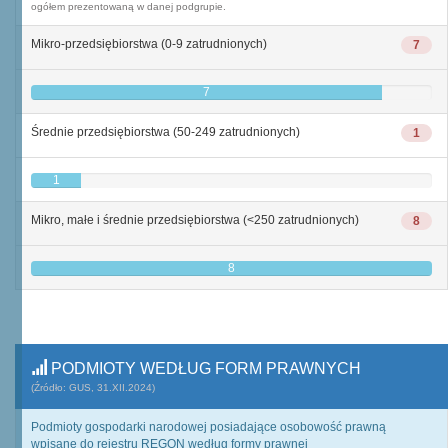
ogółem prezentowaną w danej podgrupie.
Mikro-przedsiębiorstwa (0-9 zatrudnionych)
7
7
Średnie przedsiębiorstwa (50-249 zatrudnionych)
1
1
Mikro, małe i średnie przedsiębiorstwa (<250 zatrudnionych)
8
8
PODMIOTY WEDŁUG FORM PRAWNYCH
(Źródło: GUS, 31.XII.2024)
Podmioty gospodarki narodowej posiadające osobowość prawną
wpisane do rejestru REGON według formy prawnej