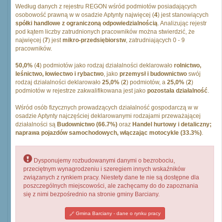
Według danych z rejestru REGON wśród podmiotów posiadających
osobowość prawną w w osadzie Aptynty najwięcej (
4
) jest stanowiących
spółki handlowe z ograniczoną odpowiedzialnością
. Analizując rejestr
pod kątem liczby zatrudnionych pracowników można stwierdzić, że
najwięcej (
7
) jest
mikro-przedsiębiorstw
, zatrudniających 0 - 9
pracowników.
50,0%
(
4
) podmiotów jako rodzaj działalności deklarowało
rolnictwo,
leśnictwo, łowiectwo i rybactwo
, jako
przemysł i budownictwo
swój
rodzaj działalności deklarowało
25,0%
(
2
) podmiotów, a
25,0%
(
2
)
podmiotów w rejestrze zakwalifikowana jest jako
pozostała działalność
.
Wśród osób fizycznych prowadzących działalność gospodarczą w w
osadzie Aptynty najczęściej deklarowanymi rodzajami przeważającej
działalności są
Budownictwo (66.7%)
oraz
Handel hurtowy i detaliczny;
naprawa pojazdów samochodowych, włączając motocykle (33.3%)
.
Dysponujemy rozbudowanymi danymi o bezrobociu,
przeciętnym wynagrodzeniu i szeregiem innych wskaźników
związanych z rynkiem pracy. Niestety dane te nie są dostępne dla
poszczególnych miejscowości, ale zachęcamy do do zapoznania
się z nimi bezpośrednio na stronie gminy Barciany.
Gmina Barciany - dane o rynku pracy