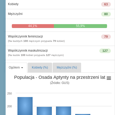
Kobiety
63
Mężczyźni
80
44,1%
55,9%
Współczynnik feminizacji
79
(Na każdych
100
mężczyzn przypada
79
kobiet)
Współczynnik maskulinizacji
127
(Na każde
100
kobiet przypada
127
mężczyzn)
Ogółem
Kobiety (%)
Mężczyźni (%)
Populacja - Osada Aptynty na przestrzeni lat
(Źródło: GUS)
250
200