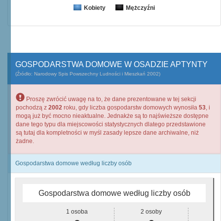
Kobiety
Mężczyźni
GOSPODARSTWA DOMOWE W OSADZIE APTYNTY
(Źródło: Narodowy Spis Powszechny Ludności i Mieszkań 2002)
Proszę zwrócić uwagę na to, że dane prezentowane w tej sekcji
pochodzą z
2002
roku, gdy liczba gospodarstw domowych wynosiła
53
, i
mogą już być mocno nieaktualne. Jednakże są to najświeższe dostępne
dane tego typu dla miejscowości statystycznych dlatego przedstawione
są tutaj dla kompletności w myśl zasady lepsze dane archiwalne, niż
żadne.
Gospodarstwa domowe według liczby osób
Gospodarstwa domowe według liczby osób
1 osoba
2 osoby