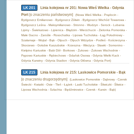
LK 201
Linia kolejowa nr 201: Nowa Wieś Wielka - Gdynia
Port
[o znaczeniu państwowym]
(Nowa Wieś Wielka - Prądocin -
Bydgoszcz Emilianowo - Bydgoszcz Żółwin - Bydgoszcz Wschód Towarowa -
Bydgoszcz Leśna - Maksymilianowo - Stronno - Wudzyn - Serock - Lubania
Lipiny - Świekatowo - Lipienica - Błądzim - Wierzchucin - Zielonka Pomorska -
Małe Gacno - Zarośle - Rosochatka - Lipowa Tucholska - Łąg Południowy -
Szałamaje - Wojtal - Bąk - Olpuch - Olpuch Wdzydze - Podleś - Kościerzyna -
Skorzewo - Gołubie Kaszubskie - Krzeszna - Wieżyca - Sławki - Somonino -
Kiełpino Kartuskie - Babi Dół - Borkowo - Żukowo - Żukowo Wschodnie -
Pępowo Kartuskie - Rębiechowo - Gdańsk Osowa - Gdynia Wielki Kack -
Gdynia Karwiny - Gdynia Stadion - Gdynia Główna - Gdynia Port)
LK 215
Linia kolejowa nr 215: Laskowice Pomorskie - Bąk
[o znaczeniu drugorzędnym]
(Laskowice Pomorskie - Dąbrowy - Czersk
Świecki - Kwiatki - Osie - Tleń - Łążek - Laski Tucholskie - Śliwiczki - Śliwice -
Lipowa Wschodnia - Szlachta - Będźmirowice - Czersk - Karsin - Bąk)