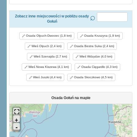
Zobacz inne miejscowości w pobliżu osady
Gołuń
Osada Olpuch-Dworzec (1,8 km)
Osada Kruszyna (1,9 km)
Wieś Olpuch (2,4 km)
Osada Bestra Suka (2,4 km)
Wieś Szenajda (2,7 km)
Wieś Wdzydze (4,0 km)
Wieś Nowa Kiszewa (4,1 km)
Osada Cięgardło (4,3 km)
Wieś Juszki (4,4 km)
Osada Skoczkowo (4,5 km)
Osada Gołuń na mapie