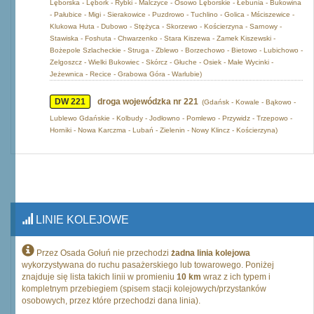
Lęborska - Lębork - Rybki - Malczyce - Osowo Lęborskie - Łebunia - Bukowina
- Pałubice - Migi - Sierakowice - Puzdrowo - Tuchlino - Golica - Mściszewice -
Klukowa Huta - Dubowo - Stężyca - Skorzewo - Kościerzyna - Sarnowy -
Stawiska - Foshuta - Chwarzenko - Stara Kiszewa - Zamek Kiszewski -
Bożepole Szlacheckie - Struga - Zblewo - Borzechowo - Bietowo - Lubichowo -
Zelgoszcz - Wielki Bukowiec - Skórcz - Głuche - Osiek - Małe Wycinki -
Jeżewnica - Recice - Grabowa Góra - Warlubie)
DW 221
droga wojewódzka nr 221
(Gdańsk - Kowale - Bąkowo -
Lublewo Gdańskie - Kolbudy - Jodłowno - Pomlewo - Przywidz - Trzepowo -
Horniki - Nowa Karczma - Lubań - Zielenin - Nowy Klincz - Kościerzyna)
LINIE KOLEJOWE
Przez Osada Gołuń nie przechodzi
żadna linia kolejowa
wykorzystywana do ruchu pasażerskiego lub towarowego. Poniżej
znajduje się lista takich linii w promieniu
10 km
wraz z ich typem i
kompletnym przebiegiem (spisem stacji kolejowych/przystanków
osobowych, przez które przechodzi dana linia).