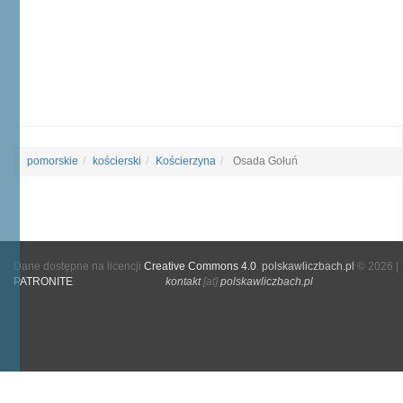
pomorskie
kościerski
Kościerzyna
Osada Gołuń
Dane dostępne na licencji
Creative Commons 4.0
.
polskawliczbach.pl
© 2026 |
PATRONITE
kontakt
[at]
polskawliczbach.pl