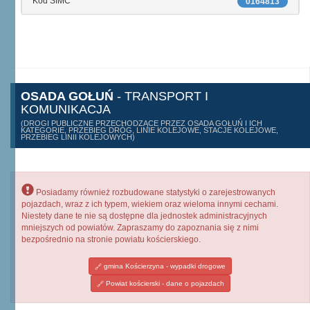
Kod SIMC
0164813
OSADA GOŁUŃ
- TRANSPORT I
KOMUNIKACJA
(DROGI PUBLICZNE PRZECHODZĄCE PRZEZ OSADA GOŁUŃ I ICH
KATEGORIE, PRZEBIEG DRÓG, LINIE KOLEJOWE, STACJE KOLEJOWE,
PRZEBIEG LINII KOLEJOWYCH)
Posiadamy również rozbudowane statystyki o zarejestrowanych
pojazdach, wraz z ich typem, wiekiem oraz wieloma innymi cechami.
Niestety dane te nie są dostępne dla jednostek administracyjnych
mniejszych od powiatów. Zapraszamy do zapoznania się z nimi
bezpośrednio na stronie powiatu kościerskiego.
gmina Kościerzyna - wypadki drogowe
Powiat kościerski - dane o pojazdach