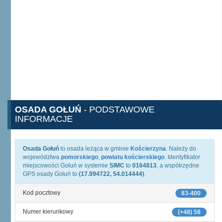
OSADA GOŁUŃ
- PODSTAWOWE
INFORMACJE
Osada Gołuń
to osada leżąca w gminie
Kościerzyna
. Należy do
województwa
pomorskiego
,
powiatu kościerskiego
. Identyfikator
miejscowości Gołuń w systemie
SIMC
to
0164813
, a współrzędne
GPS osady Gołuń to
(17.994722, 54.014444)
.
Kod pocztowy
83-400
Numer kierunkowy
(+48) 58