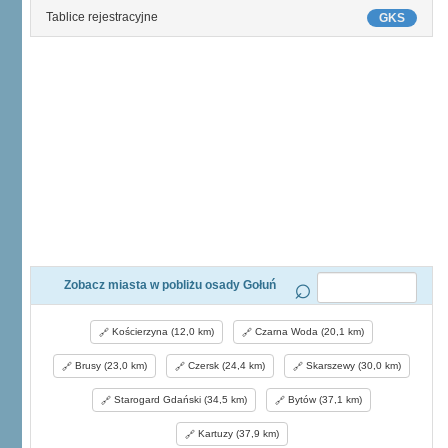
Tablice rejestracyjne
GKS
Zobacz miasta w pobliżu osady Gołuń
Kościerzyna (12,0 km)
Czarna Woda (20,1 km)
Brusy (23,0 km)
Czersk (24,4 km)
Skarszewy (30,0 km)
Starogard Gdański (34,5 km)
Bytów (37,1 km)
Kartuzy (37,9 km)