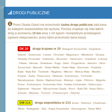
DROGI PUBLICZNE
Przez Osada Gołuń nie przechodzi
żadna droga publiczna
zaliczana
do kategorii wojewódzkiej lub wyższej. Poniżej znajduje się lista takich
dróg w promieniu
10 km
wraz z ich typem i kompletnym przebiegiem
(spisem miejscowości, przez które przechodzi dana trasa).
DK 20
droga krajowa nr 20
(Stargard Szczeciński - Gogolewo -
Dalewo - Dzwonowo - Lisowo - Chociwel - Węgorzyno - Wiewiecko - Ginawa -
Drawsko Pomorskie - Suliszewo - Złocieniec - Siemczyno - Czaplinek - Łubowo
- Piława - Silnowo - Smiadowo - Krągi - Jeleń - Przyjezierze - Jelenino - Sitno -
Szczecinek - Marcelin - Gwda Wielka - Gwda Mała - Drzonowo - Przybrda -
Biała - Biały Bór - Trzebiele - Węglewo - Miłocice - Wołcza Mała - Miastko -
Przęsin - Zadry - Piaszczyna - Głodowo - Kramarzyny - Tuchomie -
Niezabyszewo - Bytów - Mądrzechowo - Mokrzyn - Łąkie - Półczno - Wygoda -
Korne - Kościerzyna - Kościerska Huta - Kaliska Kościerskie - Kłobuczyno -
Egiertowo - Hopowo - Wyczechowo Osady - Borcz - Babi Dół - Nowy Glińcz -
Żukowo - Miszewo - Tuchom - Chwaszczyno - Gdynia)
DW 214
droga wojewódzka nr 214
(Łeba - Steknica - Charbrowo -
Wicko - Białogarda - Gęś - Krępa Kaszubska - Garczegorze - Nowa Wieś