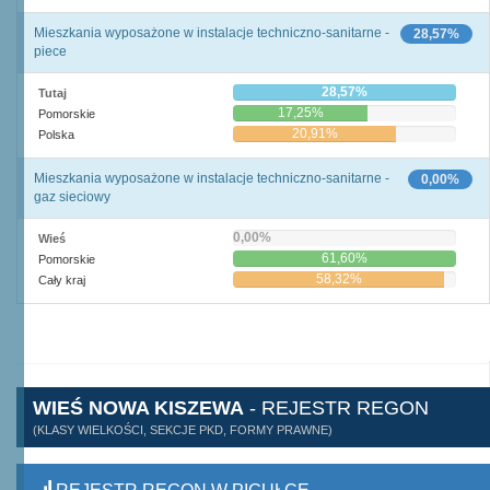
Mieszkania wyposażone w instalacje techniczno-sanitarne -
28,57%
piece
28,57%
Tutaj
17,25%
Pomorskie
20,91%
Polska
Mieszkania wyposażone w instalacje techniczno-sanitarne -
0,00%
gaz sieciowy
0,00%
Wieś
61,60%
Pomorskie
58,32%
Cały kraj
WIEŚ NOWA KISZEWA
- REJESTR REGON
(KLASY WIELKOŚCI, SEKCJE PKD, FORMY PRAWNE)