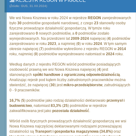
REJESTR REGON W PIGUŁCE
(Źródło: GUS, 31.XII.2024)
We wsi Nowa Kiszewa w roku 2024 w rejestrze
REGON
zarejestrowanych
było
30
podmiotów gospodarki narodowej, z czego
23
stanowiły osoby
fizyczne prowadzące działalność gospodarczą. W tymże roku
zarejestrowano
0
nowych podmiotów, a
0
podmiotów zostało
wyrejestrowanych. Na przestrzeni lat
2009
-
2024
najwięcej (
4
) podmiotów
zarejestrowano w roku
2023
, a najmniej (
0
) w roku
2024
. W tym samym
okresie najwięcej (
7
) podmiotów wykreślono z rejestru REGON w
2014
roku, najmniej (
0
) podmiotów wyrejestrowano natomiast w
2024
roku.
Według danych z rejestru REGON wśród podmiotów posiadających
osobowość prawną we wsi Nowa Kiszewa najwięcej (
4
) jest
stanowiących
spółki handlowe z ograniczoną odpowiedzialnością
.
Analizując rejestr pod kątem liczby zatrudnionych pracowników można
stwierdzić, że najwięcej (
30
) jest
mikro-przedsiębiorstw
, zatrudniających
0 - 9 pracowników.
16,7%
(
5
) podmiotów jako rodzaj działalności deklarowało
przemysł i
budownictwo
, natomiast
83,3%
(
25
) podmiotów w rejestrze
zakwalifikowana jest jako
pozostała działalność
.
Wśród osób fizycznych prowadzących działalność gospodarczą we wsi
Nowa Kiszewa najczęściej deklarowanymi rodzajami przeważającej
działalności są
Transport i gospodarka magazynowa (34.8%)
oraz