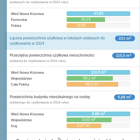
(oddanych do użytkowania w 2024 roku)
43,65
Wieś Nowa Kiszewa
26,24
Pomorskie
19,95
Polska
2
Łączna powierzchnia użytkowa w lokalach oddanych do
221 m
użytkowania w 2024
2
Przeciętna powierzchnia użytkowa nieruchomości
110,5 m
(oddanej do użytkowania w 2024 roku)
2
110,5 m
Wieś Nowa Kiszewa
2
80,1 m
Województwo
2
89,2 m
Cała Polska
2
Powierzchnia budynku mieszkalnego na osobę
0,88 m
(oddanego do użytkowania w 2024 roku)
2
0,88 m
Wieś Nowa Kiszewa
2
0,62 m
Województwo
2
0,47 m
Kraj
2