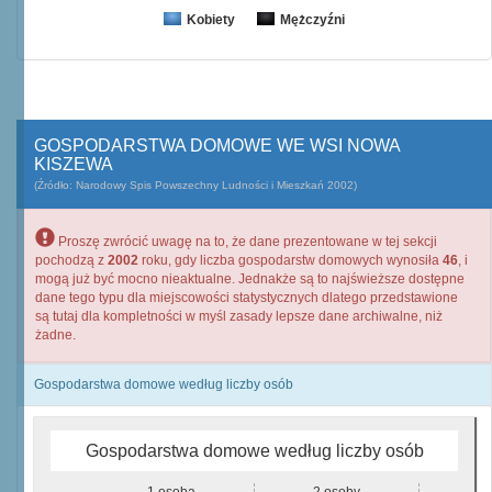
Kobiety
Mężczyźni
GOSPODARSTWA DOMOWE WE WSI NOWA
KISZEWA
(Źródło: Narodowy Spis Powszechny Ludności i Mieszkań 2002)
Proszę zwrócić uwagę na to, że dane prezentowane w tej sekcji
pochodzą z
2002
roku, gdy liczba gospodarstw domowych wynosiła
46
, i
mogą już być mocno nieaktualne. Jednakże są to najświeższe dostępne
dane tego typu dla miejscowości statystycznych dlatego przedstawione
są tutaj dla kompletności w myśl zasady lepsze dane archiwalne, niż
żadne.
Gospodarstwa domowe według liczby osób
Gospodarstwa domowe według liczby osób