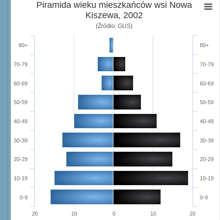
Piramida wieku mieszkańców wsi Nowa
Kiszewa, 2002
(Źródło: GUS)
80+
80+
70-79
70-79
60-69
60-69
50-59
50-59
40-49
40-49
30-39
30-39
20-29
20-29
10-19
10-19
0-9
0-9
20
10
0
10
20