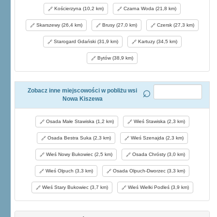
Kościerzyna (10,2 km)
Czarna Woda (21,8 km)
Skarszewy (26,4 km)
Brusy (27,0 km)
Czersk (27,3 km)
Starogard Gdański (31,9 km)
Kartuzy (34,5 km)
Bytów (38,9 km)
Zobacz inne miejscowości w pobliżu wsi
Nowa Kiszewa
Osada Małe Stawiska (1,2 km)
Wieś Stawiska (2,3 km)
Osada Bestra Suka (2,3 km)
Wieś Szenajda (2,3 km)
Wieś Nowy Bukowiec (2,5 km)
Osada Chrósty (3,0 km)
Wieś Olpuch (3,3 km)
Osada Olpuch-Dworzec (3,3 km)
Wieś Stary Bukowiec (3,7 km)
Wieś Wielki Podleś (3,9 km)