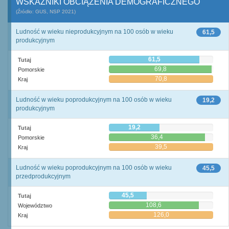
WSKAŹNIKI OBCIĄŻENIA DEMOGRAFICZNEGO
(Źródło: GUS, NSP 2021)
Ludność w wieku nieprodukcyjnym na 100 osób w wieku
61,5
produkcyjnym
61,5
Tutaj
69,8
Pomorskie
70,8
Kraj
Ludność w wieku poprodukcyjnym na 100 osób w wieku
19,2
produkcyjnym
19,2
Tutaj
36,4
Pomorskie
39,5
Kraj
Ludność w wieku poprodukcyjnym na 100 osób w wieku
45,5
przedprodukcyjnym
45,5
Tutaj
108,6
Województwo
126,0
Kraj