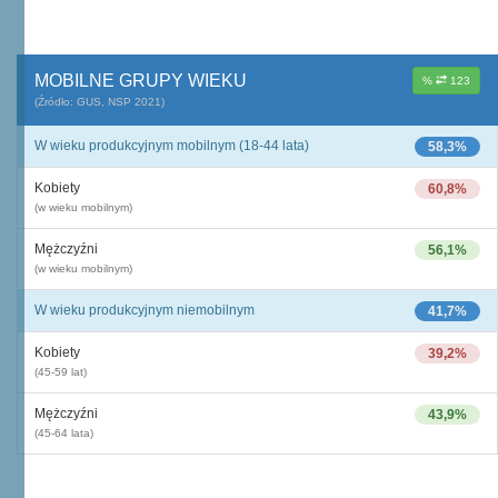
MOBILNE GRUPY WIEKU
%
123
(Źródło: GUS, NSP 2021)
W wieku produkcyjnym mobilnym (18-44 lata)
58,3%
Kobiety
60,8%
(w wieku mobilnym)
Mężczyźni
56,1%
(w wieku mobilnym)
W wieku produkcyjnym niemobilnym
41,7%
Kobiety
39,2%
(45-59 lat)
Mężczyźni
43,9%
(45-64 lata)