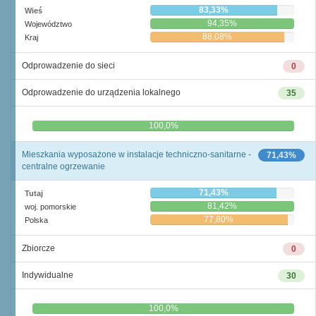
83,33%
Wieś
94,35%
Województwo
88,08%
Kraj
Odprowadzenie do sieci
0
Odprowadzenie do urządzenia lokalnego
35
0,0%
100,0%
Mieszkania wyposażone w instalacje techniczno-sanitarne -
71,43%
centralne ogrzewanie
71,43%
Tutaj
81,42%
woj. pomorskie
77,80%
Polska
Zbiorcze
0
Indywidualne
30
0,0%
100,0%