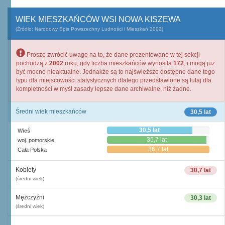
WIEK MIESZKAŃCÓW WSI NOWA KISZEWA
(Źródło: Narodowy Spis Powszechny Ludności i Mieszkań 2002)
Proszę zwrócić uwagę na to, że dane prezentowane w tej sekcji
pochodzą z
2002
roku, gdy liczba mieszkańców wynosiła
172
, i mogą już
być mocno nieaktualne. Jednakże są to najświeższe dostępne dane tego
typu dla miejscowości statystycznych dlatego przedstawione są tutaj dla
kompletności w myśl zasady lepsze dane archiwalne, niż żadne.
Średni wiek mieszkańców
30,5 lat
30,5 lat
Wieś
35,7 lat
woj. pomorskie
36,7 lat
Cała Polska
Kobiety
30,7 lat
(średni wiek)
Mężczyźni
30,3 lat
(średni wiek)