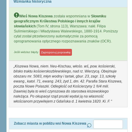
Wzmianka historyczna
Wieś Nowa Kiszewa
została wspomniana w
Słowniku
geograficznym Królestwa Polskiego i innych krajów
słowiańskich
(Tom IV, strona 113), Warszawa: nakł. Filipa
Sulimierskiego i Władysława Walewskiego, 1880-1914. Poniższy
cytat został ptrzetworzony automatycznie za pomocą
oprogramowania optycznego rozpoznawania znaków (OCR).
Jeśli widzisz błędy
Zaproponuj poprawkę
Kiszewa Nowa, niem. Neu-Kischau, włośo. wś, pow. kośoierski,
blisko traktu kośoierskozblewskiego, nad rz. Wierzycą. Obejmuje
obszaru mr. 5083, młyn wodny i tartak, gbur. 23, zagr. 13, szkołę
ewang., katol. 71, ewang. 243, żyd 1, dm. 42. Parafia Stara Kiszewa,
poczta Nowe Polaszki. Odległość od Kościerzyny 1 ®/4 mili.
Dawniej była to wieś czynszowa do starostwa kiszewskiego
należąca. Po okupaoyi rząd pruski wydał ją na własność
włościanom przywilejem z Gdańska d. 1 kwietnia 1820. Ki. F.
Zobacz miasta w pobliżu wsi Nowa Kiszewa