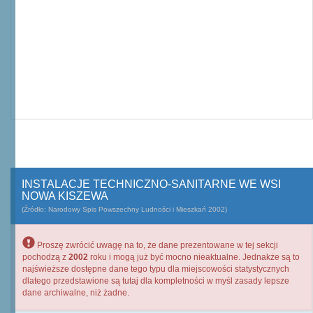
INSTALACJE TECHNICZNO-SANITARNE WE WSI
NOWA KISZEWA
(Źródło: Narodowy Spis Powszechny Ludności i Mieszkań 2002)
Proszę zwrócić uwagę na to, że dane prezentowane w tej sekcji
pochodzą z
2002
roku i mogą już być mocno nieaktualne. Jednakże są to
najświeższe dostępne dane tego typu dla miejscowości statystycznych
dlatego przedstawione są tutaj dla kompletności w myśl zasady lepsze
dane archiwalne, niż żadne.