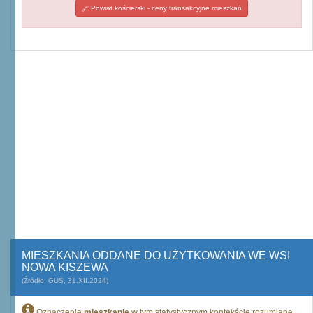
Powiat kościerski - ceny transakcyjne mieszkań
MIESZKANIA ODDANE DO UŻYTKOWANIA WE WSI
NOWA KISZEWA
(Źródło: GUS, 31.XII.2024)
Oznaczenie
mieszkanie
w tym statystycznym kontekście rozumiane