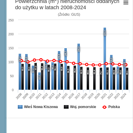
Powierzchnia (m
) nieruchomości oddanych
do użytku w latach 2008-2024
(Źródło: GUS)
250
223,3
200
166,0
150
149,7
139,8
130,2
129,0
126,0
100
110,5
104,5
98,5
97,0
95,4
95,1
93,3
93,1
93,9
90,3
87,0
86,9
86,3
84,0
82,5
81,4
80,6
81,1
80,9
80,6
79,7
80,1
50
63,0
0
2008
2009
2010
2011
2012
2013
2014
2015
2016
2017
2018
2019
2020
2021
2022
2023
2024
Wieś Nowa Kiszewa
Woj. pomorskie
Polska