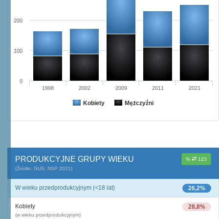
200
100
0
1998
2002
2009
2011
2021
Kobiety
Mężczyźni
PRODUKCYJNE GRUPY WIEKU
%
123
(Źródło: GUS, NSP 2021)
W wieku przedprodukcyjnym (<18 lat)
26,2%
Kobiety
28,8%
(w wieku przedprodukcyjnym)