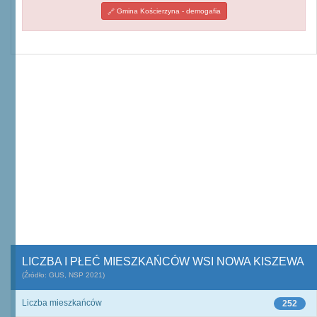
Gmina Kościerzyna - demogafia
LICZBA I PŁEĆ MIESZKAŃCÓW WSI NOWA KISZEWA
(Źródło: GUS, NSP 2021)
Liczba mieszkańców
252