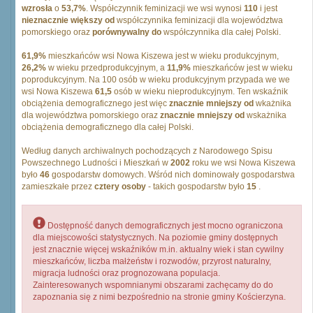
wzrosła
o
53,7%
. Współczynnik feminizacji we wsi wynosi
110
i jest
nieznacznie większy od
współczynnika feminizacji dla województwa
pomorskiego oraz
porównywalny do
współczynnika dla całej Polski.
61,9%
mieszkańców wsi Nowa Kiszewa jest w wieku produkcyjnym,
26,2%
w wieku przedprodukcyjnym, a
11,9%
mieszkańców jest w wieku
poprodukcyjnym. Na 100 osób w wieku produkcyjnym przypada we we
wsi Nowa Kiszewa
61,5
osób w wieku nieprodukcyjnym. Ten wskaźnik
obciążenia demograficznego jest więc
znacznie mniejszy od
wkażnika
dla województwa pomorskiego oraz
znacznie mniejszy od
wskażnika
obciążenia demograficznego dla całej Polski.
Według danych archiwalnych pochodzących z Narodowego Spisu
Powszechnego Ludności i Mieszkań w
2002
roku we wsi Nowa Kiszewa
było
46
gospodarstw domowych. Wśród nich dominowały gospodarstwa
zamieszkałe przez
cztery osoby
- takich gospodarstw było
15
.
Dostępność danych demograficznych jest mocno ograniczona
dla miejscowości statystycznych. Na poziomie gminy dostępnych
jest znacznie więcej wskaźników m.in. aktualny wiek i stan cywilny
mieszkańców, liczba małżeństw i rozwodów, przyrost naturalny,
migracja ludności oraz prognozowana populacja.
Zainteresowanych wspomnianymi obszarami zachęcamy do do
zapoznania się z nimi bezpośrednio na stronie gminy Kościerzyna.