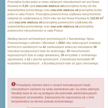
Przeciętna liczba pokoi w nowo oddanych mieszkaniach we wsi Nowa
Kiszewa to
5,50
i jest
znacznie większa od
przeciętnej liczby izb dla
województwa pomorskiego oraz
znacznie większa od
przeciętnej liczby
pokoi w całej Polsce. Przeciętna powierzchnia użytkowa nieruchomości
2
oddanej do użytkowania w 2024 roku we wsi Nowa Kiszewa to
110,50 m
i jest
znacznie większa od
przeciętnej powierzchni użytkowej dla
województwa pomorskiego oraz
znacznie większa od
przeciętnej
powierzchni nieruchomości w całej Polsce.
Według danych archiwalnych pochodzących z Narodowego Spisu
Powszechnego Ludności i Mieszkań z
2002
roku dotyczących instalacji
techniczno-sanitarnych na
42
zamieszkane wówczas mieszkania
38
mieszkań przyłączonych było do wodociągu,
35
nieruchomości
wyposażonych było w ustęp spłukiwany,
30
korzystało z centralnego
ogrzewania, a
12
z pieców grzewczych. Z kanalizacji korzystało
37
budynków mieszkalnych , a
0
podłączonych było do gazu sieciowego.
Posiadamy również dane o cenach transakcyjnych lokali
mieszkalnych zarówno na rynku pierwotnym jak i na rynku wtórnym.
Niestety dane te nie są dostępne dla jednostek administracyjnych
mniejszych od powiatów. Zapraszamy do zapoznania się z nimi
bezpośrednio na stronie powiatu kościerskiego.