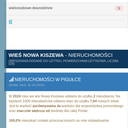
wieloosobowe dwurodzinne
1
1
WIEŚ NOWA KISZEWA
- NIERUCHOMOŚCI
(MIESZKANIA ODDANE DO UŻYTKU, POWIERZCHNIA UŻYTKOWA, LICZBA
IZB)
NIERUCHOMOŚCI W PIGUŁCE
(Źródło: GUS, 31.XII.2024)
W
2024
roku we wsi Nowa Kiszewa oddano do użytku
2
mieszkania. Na
każdych 1000 mieszkańców oddano więc do użytku
7,94
nowych lokali.
Jest to wartość
porównywalna do
wartości dla województwa pomorskiego
oraz
znacznie większa od
średniej dla całej Polski.
100,0%
mieszkań zostało przeznaczonych na cele indywidualne.