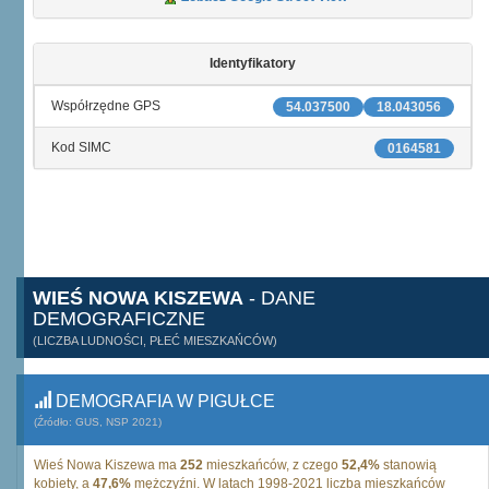
Identyfikatory
Współrzędne GPS
54.037500
18.043056
Kod SIMC
0164581
WIEŚ NOWA KISZEWA
- DANE
DEMOGRAFICZNE
(LICZBA LUDNOŚCI, PŁEĆ MIESZKAŃCÓW)
DEMOGRAFIA W PIGUŁCE
(Źródło: GUS, NSP 2021)
Wieś Nowa Kiszewa ma
252
mieszkańców, z czego
52,4%
stanowią
kobiety, a
47,6%
mężczyźni. W latach 1998-2021 liczba mieszkańców