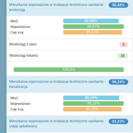
Mieszkania wyposażone w instalacje techniczno-sanitarne -
90,48%
wodociąg
90,48%
Wieś
98,83%
Województwo
95,62%
Cały kraj
Wodociąg z sieci
0
Wodociąg lokalny
38
0,0%
100,0%
Mieszkania wyposażone w instalacje techniczno-sanitarne -
90,24%
kanalizacja
90,24%
Wieś
98,16%
Województwo
94,20%
Cały kraj
Mieszkania wyposażone w instalacje techniczno-sanitarne -
83,33%
ustęp spłukiwany