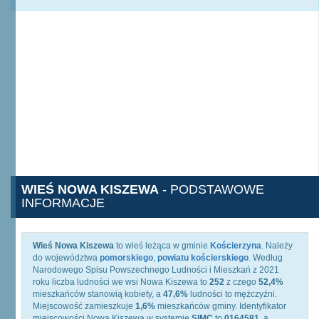
WIEŚ NOWA KISZEWA
- PODSTAWOWE
INFORMACJE
Wieś Nowa Kiszewa
to wieś leżąca w gminie
Kościerzyna
. Należy
do województwa
pomorskiego
,
powiatu kościerskiego
. Według
Narodowego Spisu Powszechnego Ludności i Mieszkań z 2021
roku liczba ludności we wsi Nowa Kiszewa to
252
z czego
52,4%
mieszkańców stanowią kobiety, a
47,6%
ludności to mężczyźni.
Miejscowość zamieszkuje
1,6%
mieszkańców gminy. Identyfikator
miejscowości Nowa Kiszewa w systemie
SIMC
to
0164581
, a