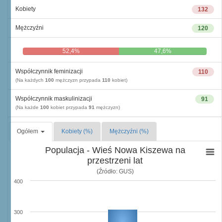
Kobiety
132
Mężczyźni
120
52,4%
47,6%
Współczynnik feminizacji
110
(Na każdych
100
mężczyzn przypada
110
kobiet)
Współczynnik maskulinizacji
91
(Na każde
100
kobiet przypada
91
mężczyzn)
Ogółem
Kobiety (%)
Mężczyźni (%)
Populacja - Wieś Nowa Kiszewa na
przestrzeni lat
(Źródło: GUS)
400
300