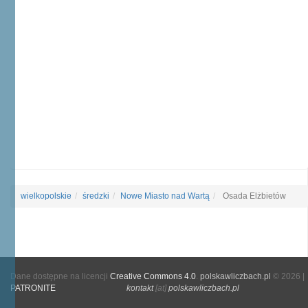
wielkopolskie
średzki
Nowe Miasto nad Wartą
Osada Elżbietów
Dane dostępne na licencji
Creative Commons 4.0
.
polskawliczbach.pl
© 2026 |
PATRONITE
kontakt
[at]
polskawliczbach.pl