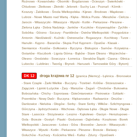
Rożnowo - Kowanówko - Oborniki - Bogdanowo - Ocieszyn - Świerkówki -
Chludowo - Złotkowo - Złotniki - Jelonek - Suchy Las - Poznań - Kórnik -
Koszuty - Żabikowo - Środa Wielkopolska - Kijewo - Brodowo - Miąskowo -
Lubrze - Nowe Miasto nad Wartą - Klęka - Wolica Pusta - Mieszków - Cielcza -
Jarocin - Witaszyczki - Witaszyce - Wyszki - Kotlin - Piekarzew - Pleszew -
Zielona Łąka - Dobra Nadzieja - Janków - Kuczków - Krzywosądów - Zychlin -
Sobótka - Górzno - Szczury - Franklinów - Ostrów Wielkopolski - Przygodzice -
Antonin - Niedźwiedź - Kuźniki - Ostrzeszów - Rogaszyce - Kochłowy - Turze -
Hanulin - Kępno - Baranów - Słupia Pod Kępnem - Opatów - Klasak -
Siemianice - Kostów - Gołkowice - Byczyna - Biskupice - Sarnów - Krzywizna -
Gotartów - Kluczbork - Ligota Górna - Bąków - Stare Olesno - Wojciechów -
Olesno - Grodzisko - Sowczyce - Łomnica - Sieraków Śląski - Ciasna - Glinica -
Lubecko - Lubliniec - Tworóg - Brynek - Hanusek - Tarnowskie Góry - Bytom)
DK 12
droga krajowa nr 12
(granica (Niemcy) - Łęknica - Bronowice
- Stare Czaple - Żarki Wielkie - Buczyny - Trzebiel - Królów - Strzeszowice -
Zajączek - Lipinki Łużyckie - Żary - Marszów - Żagań - Chrobrów - Bukowina
Bobrzańska - Chichy - Szprotawa - Dziećmiarowice - Piotrowice - Szklarki -
Przemków - Nowy Dwór - Buczyna - Kłębanowice - Radwanice - Drożów -
Dankowice - Nielubia - Głogów - Serby - Stare Serby - Wilków - Szlichtyngowa -
Górczyna - Jędrzychowice - Wschowa - Dębowa Łęka - Długie Nowe - Długie
Stare - Lasocice - Strzyżewice - Leszno - Kąkolewo - Garzyn - Hersztupowo -
Gola - Brzezie - Gostyń - Piaski - Godurowo - Dąbrówka - Koszkowo - Borek
Wielkopolski - Jaraczewo - Łobez - Góra - Brzostów - Jarocin - Witaszyczki -
Witaszyce - Wyszki - Kotlin - Piekarzew - Pleszew - Brzezie - Bielawy -
Gołuchów - Kuchary - Kościelna Wieś - Kalisz - Zduny - Opatówek -