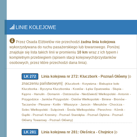
LINIE KOLEJOWE
Przez Osada Elżbietów nie przechodzi
żadna linia kolejowa
wykorzystywana do ruchu pasażerskiego lub towarowego. Poniżej
znajduje się lista takich linii w promieniu
10 km
wraz z ich typem i
kompletnym przebiegiem (spisem stacji kolejowych/przystanków
osobowych, przez które przechodzi dana linia).
LK 272
Linia kolejowa nr 272: Kluczbork - Poznań Główny
[o
znaczeniu państwowym]
(Kluczbork - Krzywizna - Biskupice koło
Kluczborka - Byczyna Kluczborska - Kostów - Łęka Opatowska - Słupia -
Kępno - Hanulin - Domanin - Ostrzeszów - Niedźwiedź Wielkopolski - Antonin -
Przygodzice - Janków Przygodzki - Ostrów Wielkopolski - Biniew - Bronów -
Taczanów - Pleszew - Kotlin - Witaszyce - Jarocin - Mieszków - Chocicza -
Solec Wielkopolski - Sulęcinek - Środa Wielkopolska - Pierzchno - Kórnik -
Gądki - Poznań Krzesiny - Poznań Starołęka - Poznań Dębina - Poznań
Główny Towarowy - Poznań Główny)
LK 281
Linia kolejowa nr 281: Oleśnica - Chojnice
[o