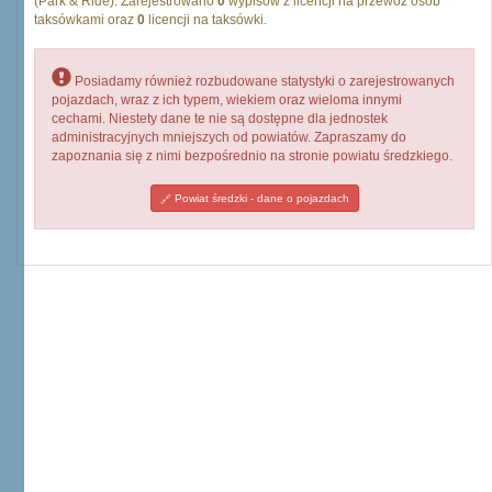
(Park & Ride). Zarejestrowano
0
wypisów z licencji na przewóz osób
taksówkami oraz
0
licencji na taksówki.
Posiadamy również rozbudowane statystyki o zarejestrowanych
pojazdach, wraz z ich typem, wiekiem oraz wieloma innymi
cechami. Niestety dane te nie są dostępne dla jednostek
administracyjnych mniejszych od powiatów. Zapraszamy do
zapoznania się z nimi bezpośrednio na stronie powiatu średzkiego.
Powiat średzki - dane o pojazdach