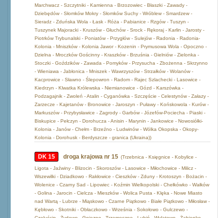
Marchwacz - Szczytniki - Kamienna - Brzozowiec - Błaszki - Zawady -
Dziebędów - Słomków Mokry - Słomków Suchy - Wróblew - Smardzew -
Sieradz - Zduńska Wola - Łask - Róża - Pabianice - Rzgów - Tuszyn -
Tuszynek Majoracki - Kruszów - Głuchów - Srock - Rękoraj - Karlin - Jarosty -
Piotrków Trybunalski - Poniatów - Przygłów - Sulejów - Radonia - Radonia-
Kolonia - Mniszków - Kolonia Jawor - Kozenin - Prymusowa Wola - Opoczno -
Dzielna - Mroczków Gościnny - Kraszków - Brzuśnia - Gielniów - Zielonka -
Stoczki - Goździków - Zawada - Pomyków - Przysucha - Zbożenna - Skrzynno
- Wieniawa - Jabłonica - Mniszek - Wawrzyszów - Strzałków - Wolanów -
Kacprowice - Sławno - Ślepowron - Radom - Rajec Szlachecki - Lasowice -
Kiedrzyn - Klwatka Królewska - Niemianowice - Gózd - Karszówka -
Podzagajnik - Zwoleń - Atalin - Cyganówka - Szczęście - Celestynów - Załazy -
Zarzecze - Kajetanów - Bronowice - Jaroszyn - Puławy - Końskowola - Kurów -
Markuszów - Przybysławice - Zagrody - Garbów - Józefów-Pociecha - Piaski -
Biskupice - Pełczyn - Dorohucza - Anisin - Marynin - Jankowice - Nowosiółki-
Kolonia - Janów - Chełm - Brzeźno - Ludwinów - Wólka Okopska - Okopy-
Kolonia - Dorohusk - Berdyszcze - granica (Ukraina))
DK 15
droga krajowa nr 15
(Trzebnica - Księgnice - Kobylice -
Ligota - Jaźwiny - Blizocin - Skoroszów - Lasowice - Miłochowice - Milicz -
Wszewilki - Dziadkowo - Rakłowice - Cieszków - Zduny - Krotoszyn - Bożacin -
Wolenice - Czarny Sad - Lipowiec - Koźmin Wielkopolski - Chełkówko - Wałków
- Golina - Jarocin - Cielcza - Mieszków - Wolica Pusta - Klęka - Nowe Miasto
nad Wartą - Lubrze - Miąskowo - Czarne Piątkowo - Białe Piątkowo - Miłosław -
Kębłowo - Skotniki - Obłaczkowo - Września - Sokołowo - Gulczewo -
Czeluścin - Żydowo - Gniezno - Trzemeszno - Lubiń - Wylatowo - Żabienko -