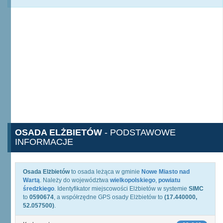
OSADA ELŻBIETÓW
- PODSTAWOWE
INFORMACJE
Osada Elżbietów
to osada leżąca w gminie
Nowe Miasto nad
Wartą
. Należy do województwa
wielkopolskiego
,
powiatu
średzkiego
. Identyfikator miejscowości Elżbietów w systemie
SIMC
to
0590674
, a współrzędne GPS osady Elżbietów to
(17.440000,
52.057500)
.