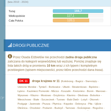
(lata 2010 - 2024)
166,7
Tutaj
117,1
Wielkopolskie
120,1
Cała Polska
DROGI PUBLICZNE
Przez Osada Elżbietów nie przechodzi
żadna droga publiczna
zaliczana do kategorii wojewódzkiej lub wyższej. Poniżej znajduje się
lista takich dróg w promieniu
10 km
wraz z ich typem i kompletnym
przebiegiem (spisem miejscowości, przez które przechodzi dana trasa).
DK 11
droga krajowa nr 11
(Kołobrzeg - Bagicz - Sianożęty -
Ustronie Morskie - Tymień - Borkowice - Uliszki - Słowienkowo - Będzino -
Łękno - Kazimierz Pomorski - Mścice - Koszalin - Kretomino - Bonin - Manowo -
Wyszewo - Kliszno - Mostowo - Grzybnica - Kłanino - Głodowa - Bobolice -
Wierzchowo - Białe - Szczecinek - Turowo - Babi Dwór - Lotyń - Okonek -
Podgaje - Jastrowie - Ptusza - Płytnica - Krępsko - Dobrzyca - Piła - Ujście -
Oleśnica - Chodzież - Podanin - Budzyń - Tarnowo - Gościejewo - Rogoźno -