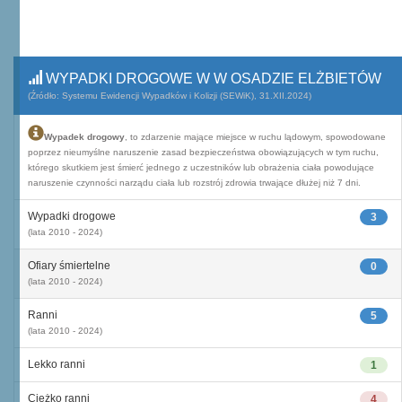
WYPADKI DROGOWE W W OSADZIE ELŻBIETÓW
(Źródło: Systemu Ewidencji Wypadków i Kolizji (SEWiK), 31.XII.2024)
Wypadek drogowy
, to zdarzenie mające miejsce w ruchu lądowym, spowodowane
poprzez nieumyślne naruszenie zasad bezpieczeństwa obowiązujących w tym ruchu,
którego skutkiem jest śmierć jednego z uczestników lub obrażenia ciała powodujące
naruszenie czynności narządu ciała lub rozstrój zdrowia trwające dłużej niż 7 dni.
Wypadki drogowe
3
(lata 2010 - 2024)
Ofiary śmiertelne
0
(lata 2010 - 2024)
Ranni
5
(lata 2010 - 2024)
Lekko ranni
1
Ciężko ranni
4