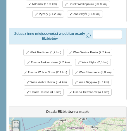
Miłosław (16,5 km)
Borek Wielkopolski (20,8 km)
Pyzdry (21,2 km)
Zaniemyśl (21,8 km)
Zobacz inne miejscowości w pobliżu osady
Elżbietów
Wieś Radliniec (1,9 km)
Wieś Wolica Pusta (2,2 km)
Osada Aleksandrów (2,2 km)
Wieś Klęka (2,3 km)
Osada Wolica Nowa (2,4 km)
Wieś Stramnice (3,0 km)
Wieś Wolica Kozia (3,4 km)
Wieś Szypłów (3,7 km)
Osada Teresa (3,8 km)
Osada Hermanów (4,1 km)
Osada Elżbietów na mapie