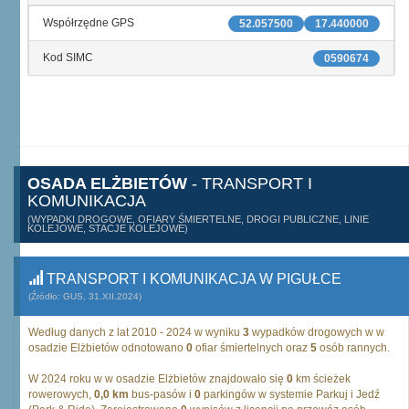
Współrzędne GPS
52.057500
17.440000
Kod SIMC
0590674
OSADA ELŻBIETÓW
- TRANSPORT I
KOMUNIKACJA
(WYPADKI DROGOWE, OFIARY ŚMIERTELNE, DROGI PUBLICZNE, LINIE
KOLEJOWE, STACJE KOLEJOWE)
TRANSPORT I KOMUNIKACJA W PIGUŁCE
(Źródło: GUS, 31.XII.2024)
Według danych z lat 2010 - 2024 w wyniku
3
wypadków drogowych w w
osadzie Elżbietów odnotowano
0
ofiar śmiertelnych oraz
5
osób rannych.
W 2024 roku w w osadzie Elżbietów znajdowało się
0
km ścieżek
rowerowych,
0,0 km
bus-pasów i
0
parkingów w systemie Parkuj i Jedź