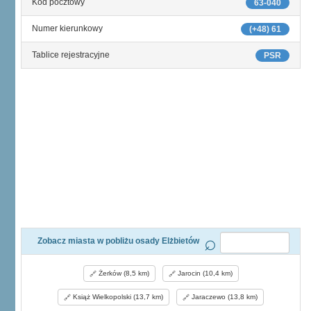
Kod pocztowy
63-040
Numer kierunkowy
(+48) 61
Tablice rejestracyjne
PSR
Zobacz miasta w pobliżu osady Elżbietów
Żerków (8,5 km)
Jarocin (10,4 km)
Książ Wielkopolski (13,7 km)
Jaraczewo (13,8 km)