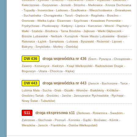
Kwieciszewo - Goryszewo - Jeziorki - Strzelno - Markowice - Krusza Duchowna
- Tupadły - Inowrocław - Latkowo - Szadłowice - Wierzchosławice - Gniewkowo
- Suchatówka - Chorągiewka - Toruń - Grębocin - Rogówko - Brzeźno -
Gronowo - Wielka Łąka - Elzanowo - Szychowo - Kowalewo Pomorskie -
Frydrychowo - Pluskowęsy - Kiełpiny - Lipnica - Karczewo - Wrocki - Pląchoty -
Małki - Szabda - Brodnica - Tama Brodzka - Jajkowo - Wielki Głęboczek -
Brzozie Lubawskie - Nielbark - Kurzętnik - Nowe Miasto Lubawskie - Bratian -
Rakowice - Łążek - Sampława - Lubawa - Byszwałd - Rożental - Lipowo -
Bałcyny - Smykówko - Morliny - Ostróda)
DW 436
droga wojewódzka nr 436
(Śrem - Pysząca - Chrząstowo -
Zawory - Konarzyce - Kiełczyn - Książ Wielkopolski - Radoszkowo Drugie -
Boguszyn - Utrata - Chocicza - Klęka)
DW 443
droga wojewódzka nr 443
(Jarocin - Bachorzew - Tarce -
Lubinia Mała - Sucha - Grab - Gizałki - Wronów - Białobłoty - Królików -
Grodziec-Tartak - Grodziec - Janów - Jaroszewice Rychwalskie - Rychwał -
Nowy Świat - Tuliszków)
S11
droga ekspresowa s11
(Złotkowo - Rokietnica - Swadzim -
Zakrzewo - Głuchowo - Poznań - Koninko - Gądki - Borówiec - Kórnik -
Mieszków - Jarocin - Franklinów - Ostrów Wielkopolski)