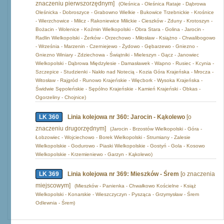
znaczeniu pierwszorzędnym]
(Oleśnica - Oleśnica Rataje - Dąbrowa
Oleśnicka - Dobroszyce - Grabowno Wielkie - Bukowice Trzebnickie - Krośnice
- Wierzchowice - Milicz - Rakoniewice Milickie - Cieszków - Zduny - Krotoszyn -
Bożacin - Wolenice - Koźmin Wielkopolski - Obra Stara - Golina - Jarocin -
Radlin Wielkopolski - Żerków - Orzechowo - Miłosław - Książno - Chwalibogowo
- Września - Marzenin - Czerniejewo - Żydowo - Gębarzewo - Gniezno -
Gniezno Winiary - Zdziechowa - Świątniki - Mieleszyn - Gącz - Janowiec
Wielkopolski - Dąbrowa Międzylesie - Damasławek - Wapno - Rusiec - Kcynia -
Szczepice - Studzienki - Nakło nad Notecią - Kozia Góra Krajeńska - Mrocza -
Witosław - Rajgród - Runowo Krajeńskie - Więcbork - Wysoka Krajeńska -
Świdwie Sępoleńskie - Sępólno Krajeńskie - Kamień Krajeński - Obkas -
Ogorzeliny - Chojnice)
LK 360
Linia kolejowa nr 360: Jarocin - Kąkolewo
[o
znaczeniu drugorzędnym]
(Jarocin - Brzostów Wielkopolski - Góra -
Łobzowiec - Wojciechowo - Borek Wielkopolski - Strumiany - Zalesie
Wielkopolskie - Godurowo - Piaski Wielkopolskie - Gostyń - Gola - Kosowo
Wielkopolskie - Krzemieniewo - Garzyn - Kąkolewo)
LK 369
Linia kolejowa nr 369: Mieszków - Śrem
[o znaczenia
miejscowym]
(Mieszków - Panienka - Chwałkowo Kościelne - Książ
Wielkopolski - Konarskie - Wieszczyczyn - Pysząca - Grzymysław - Śrem
Odlewnia - Śrem)