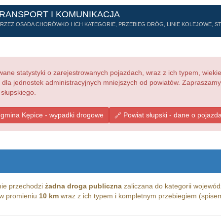
TRANSPORT I KOMUNIKACJA
ZEZ OSADA CHORÓWKO I ICH KATEGORIE, PRZEBIEG DRÓG, LINIE KOLEJOWE, STA
ne statystyki o zarejestrowanych pojazdach, wraz z ich typem, wieki
e dla jednostek administracyjnych mniejszych od powiatów. Zapraszamy
 słupskiego.
gmina Kępice - wypadki drogowe
Powiat słupski - dane o pojazd
ie przechodzi
żadna droga publiczna
zaliczana do kategorii wojewódz
g w promieniu
10 km
wraz z ich typem i kompletnym przebiegiem (spisem