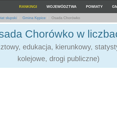
RANKINGI
WOJEWÓDZTWA
POWIATY
GM
at słupski
Gmina Kępice
Osada Chorówko
sada Chorówko w liczba
towy, edukacja, kierunkowy, statystyk
kolejowe, drogi publiczne)