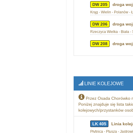
DW 205
droga woj
Krąg - Wielin - Polanów -
DW 206
droga woj
Rzeczyca Wielka - Biała - 
DW 208
droga woj
LINIE KOLEJOWE
Przez Osada Chorówko n
Poniżej znajduje się lista tak
kolejowych/przystanków osobo
LK 405
Linia kole
Płytnica - Ptusza - Jastro