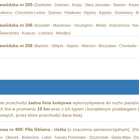
ewódzka nr 205
(Darłówko - Darłowo - Krupy - Stary Jarosław - Sławno - Kwas
 Łokwica - Chocimino Leśne - Żydowo - Piaskowo - Kępiny - Kępsko - Drzewiany - B
ewódzka nr 206
(Koszalin - Maszkowo - Szczeglino - Mokre - Kościernica - Nac
Świerzenko - Kawcze - Łodzierz - Miastko)
ewódzka nr 208
(Barcino - Obłęże - Kępice - Warcino - Borzysław - Chorówko -
ie przechodzi
żadna linia kolejowa
wykorzystywana do ruchu pasażer
ich linii w promieniu
10 km
wraz z ich typem i kompletnym przebiegiem (
wych, przez które przechodzi dana linia).
jowa nr 405: Piła Główna - Ustka
[o znaczeniu pierwszorzędnym]
(Pił
wie - Okonek - Brokęcino - Lotyń - Turowo Pomorskie - Szczecinek - Gwda Mała - Drz