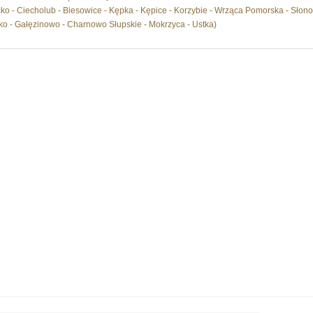
cko - Ciecholub - Biesowice - Kępka - Kępice - Korzybie - Wrząca Pomorska - Słono
nko - Gałęzinowo - Charnowo Słupskie - Mokrzyca - Ustka)