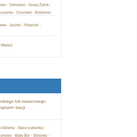
owo - Ostrowiec - Nowy Żytnik -
uszynko - Chociwle - Bobolice)
ław - Jacinki - Polanów -
 Wielin)
skiego lub towarowego.
spisem stacji
a Główna - Stara Łubianka -
onowo - Biały Bór - Słosinko -