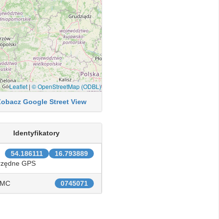
Leaflet
|
© OpenStreetMap (ODBL)
Zobacz Google Street View
Identyfikatory
54.186111
16.793889
rzędne GPS
IMC
0745071