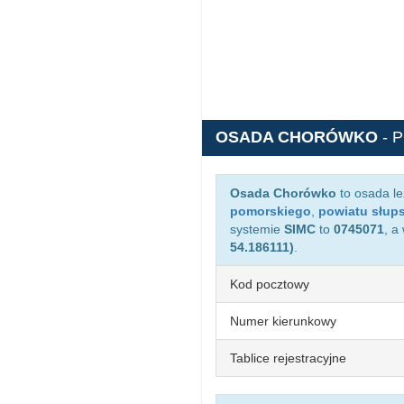
OSADA CHORÓWKO
- 
Osada Chorówko
to osada l
pomorskiego
,
powiatu słup
systemie
SIMC
to
0745071
, a
54.186111)
.
Kod pocztowy
Numer kierunkowy
Tablice rejestracyjne