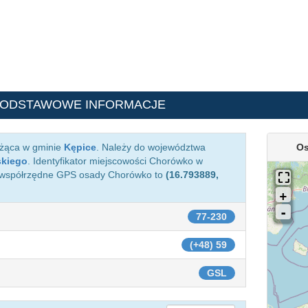
PODSTAWOWE INFORMACJE
eżąca w gminie
Kępice
. Należy do województwa
Os
skiego
. Identyfikator miejscowości Chorówko w
 współrzędne GPS osady Chorówko to
(16.793889,
77-230
(+48) 59
GSL