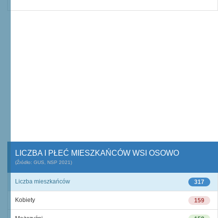
LICZBA I PŁEĆ MIESZKAŃCÓW WSI OSOWO
(Źródło: GUS, NSP 2021)
Liczba mieszkańców
317
Kobiety
159