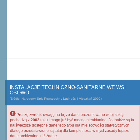
INSTALACJE TECHNICZNO-SANITARNE WE WSI
OSOWO
(Źródło: Narodowy Spis Powszechny Ludności i Mieszkań 2002)
Proszę zwrócić uwagę na to, że dane prezentowane w tej sekcji
pochodzą z
2002
roku i mogą już być mocno nieaktualne. Jednakże są to
najświeższe dostępne dane tego typu dla miejscowości statystycznych
dlatego przedstawione są tutaj dla kompletności w myśl zasady lepsze
dane archiwalne, niż żadne.