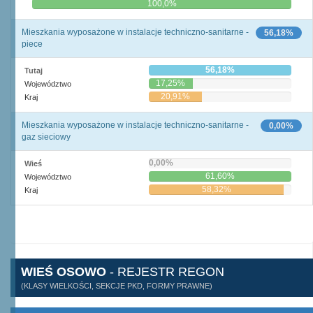
0,0%
100,0%
Mieszkania wyposażone w instalacje techniczno-sanitarne -
56,18%
piece
56,18%
Tutaj
17,25%
Województwo
20,91%
Kraj
Mieszkania wyposażone w instalacje techniczno-sanitarne -
0,00%
gaz sieciowy
0,00%
Wieś
61,60%
Województwo
58,32%
Kraj
WIEŚ OSOWO
- REJESTR REGON
(KLASY WIELKOŚCI, SEKCJE PKD, FORMY PRAWNE)