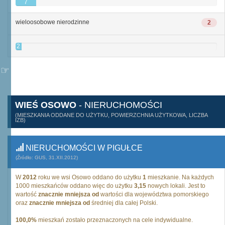
7
wieloosobowe nierodzinne
2
2
WIEŚ OSOWO
- NIERUCHOMOŚCI
(MIESZKANIA ODDANE DO UŻYTKU, POWIERZCHNIA UŻYTKOWA, LICZBA
IZB)
NIERUCHOMOŚCI W PIGUŁCE
(Źródło: GUS, 31.XII.2012)
W
2012
roku we wsi Osowo oddano do użytku
1
mieszkanie. Na każdych
1000 mieszkańców oddano więc do użytku
3,15
nowych lokali. Jest to
wartość
znacznie mniejsza od
wartości dla województwa pomorskiego
oraz
znacznie mniejsza od
średniej dla całej Polski.
100,0%
mieszkań zostało przeznaczonych na cele indywidualne.