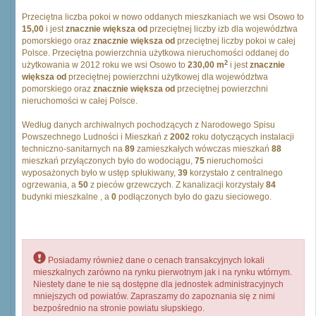
Przeciętna liczba pokoi w nowo oddanych mieszkaniach we wsi Osowo to
15,00
i jest
znacznie większa od
przeciętnej liczby izb dla województwa
pomorskiego oraz
znacznie większa od
przeciętnej liczby pokoi w całej
Polsce. Przeciętna powierzchnia użytkowa nieruchomości oddanej do
2
użytkowania w 2012 roku we wsi Osowo to
230,00 m
i jest
znacznie
większa od
przeciętnej powierzchni użytkowej dla województwa
pomorskiego oraz
znacznie większa od
przeciętnej powierzchni
nieruchomości w całej Polsce.
Według danych archiwalnych pochodzących z Narodowego Spisu
Powszechnego Ludności i Mieszkań z
2002
roku dotyczących instalacji
techniczno-sanitarnych na
89
zamieszkałych wówczas mieszkań
88
mieszkań przyłączonych było do wodociągu,
75
nieruchomości
wyposażonych było w ustęp spłukiwany,
39
korzystało z centralnego
ogrzewania, a
50
z pieców grzewczych. Z kanalizacji korzystały
84
budynki mieszkalne , a
0
podłączonych było do gazu sieciowego.
Posiadamy również dane o cenach transakcyjnych lokali
mieszkalnych zarówno na rynku pierwotnym jak i na rynku wtórnym.
Niestety dane te nie są dostępne dla jednostek administracyjnych
mniejszych od powiatów. Zapraszamy do zapoznania się z nimi
bezpośrednio na stronie powiatu słupskiego.