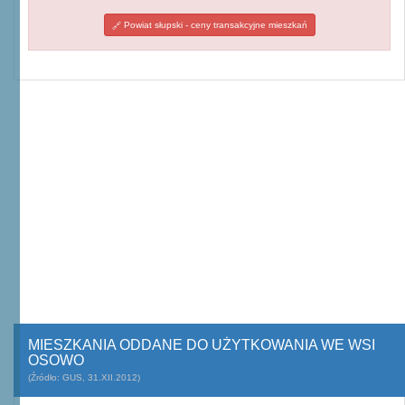
Powiat słupski - ceny transakcyjne mieszkań
MIESZKANIA ODDANE DO UŻYTKOWANIA WE WSI
OSOWO
(Źródło: GUS, 31.XII.2012)