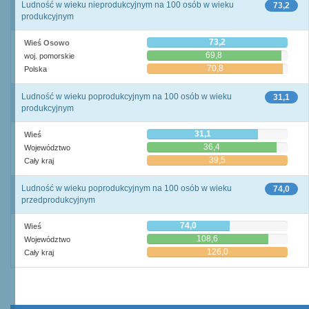
Ludność w wieku nieprodukcyjnym na 100 osób w wieku
73,2
produkcyjnym
73,2
Wieś Osowo
69,8
woj. pomorskie
70,8
Polska
Ludność w wieku poprodukcyjnym na 100 osób w wieku
31,1
produkcyjnym
31,1
Wieś
36,4
Województwo
39,5
Cały kraj
Ludność w wieku poprodukcyjnym na 100 osób w wieku
74,0
przedprodukcyjnym
74,0
Wieś
108,6
Województwo
126,0
Cały kraj