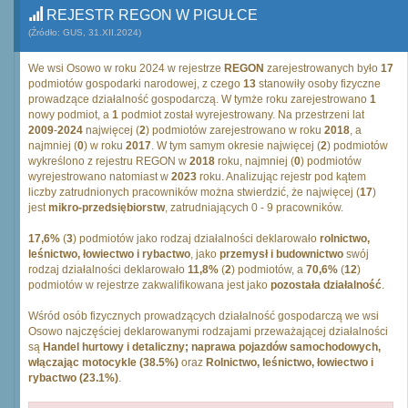
REJESTR REGON W PIGUŁCE
(Źródło: GUS, 31.XII.2024)
We wsi Osowo w roku 2024 w rejestrze
REGON
zarejestrowanych było
17
podmiotów gospodarki narodowej, z czego
13
stanowiły osoby fizyczne
prowadzące działalność gospodarczą. W tymże roku zarejestrowano
1
nowy podmiot, a
1
podmiot został wyrejestrowany. Na przestrzeni lat
2009
-
2024
najwięcej (
2
) podmiotów zarejestrowano w roku
2018
, a
najmniej (
0
) w roku
2017
. W tym samym okresie najwięcej (
2
) podmiotów
wykreślono z rejestru REGON w
2018
roku, najmniej (
0
) podmiotów
wyrejestrowano natomiast w
2023
roku. Analizując rejestr pod kątem
liczby zatrudnionych pracowników można stwierdzić, że najwięcej (
17
)
jest
mikro-przedsiębiorstw
, zatrudniających 0 - 9 pracowników.
17,6%
(
3
) podmiotów jako rodzaj działalności deklarowało
rolnictwo,
leśnictwo, łowiectwo i rybactwo
, jako
przemysł i budownictwo
swój
rodzaj działalności deklarowało
11,8%
(
2
) podmiotów, a
70,6%
(
12
)
podmiotów w rejestrze zakwalifikowana jest jako
pozostała działalność
.
Wśród osób fizycznych prowadzących działalność gospodarczą we wsi
Osowo najczęściej deklarowanymi rodzajami przeważającej działalności
są
Handel hurtowy i detaliczny; naprawa pojazdów samochodowych,
włączając motocykle (38.5%)
oraz
Rolnictwo, leśnictwo, łowiectwo i
rybactwo (23.1%)
.