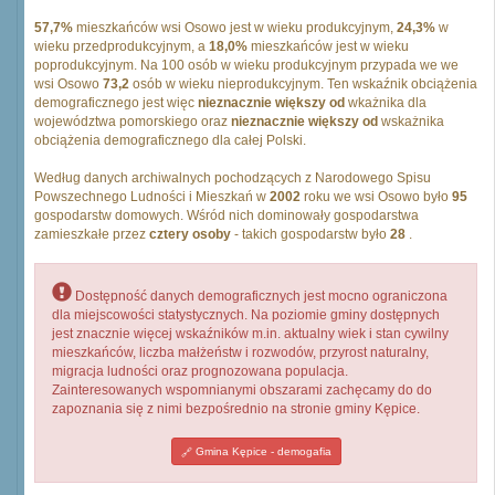
57,7%
mieszkańców wsi Osowo jest w wieku produkcyjnym,
24,3%
w
wieku przedprodukcyjnym, a
18,0%
mieszkańców jest w wieku
poprodukcyjnym. Na 100 osób w wieku produkcyjnym przypada we we
wsi Osowo
73,2
osób w wieku nieprodukcyjnym. Ten wskaźnik obciążenia
demograficznego jest więc
nieznacznie większy od
wkażnika dla
województwa pomorskiego oraz
nieznacznie większy od
wskażnika
obciążenia demograficznego dla całej Polski.
Według danych archiwalnych pochodzących z Narodowego Spisu
Powszechnego Ludności i Mieszkań w
2002
roku we wsi Osowo było
95
gospodarstw domowych. Wśród nich dominowały gospodarstwa
zamieszkałe przez
cztery osoby
- takich gospodarstw było
28
.
Dostępność danych demograficznych jest mocno ograniczona
dla miejscowości statystycznych. Na poziomie gminy dostępnych
jest znacznie więcej wskaźników m.in. aktualny wiek i stan cywilny
mieszkańców, liczba małżeństw i rozwodów, przyrost naturalny,
migracja ludności oraz prognozowana populacja.
Zainteresowanych wspomnianymi obszarami zachęcamy do do
zapoznania się z nimi bezpośrednio na stronie gminy Kępice.
Gmina Kępice - demogafia