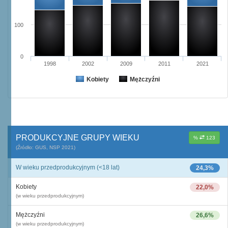
100
0
1998
2002
2009
2011
2021
Kobiety
Mężczyźni
PRODUKCYJNE GRUPY WIEKU
%
123
(Źródło: GUS, NSP 2021)
W wieku przedprodukcyjnym (<18 lat)
24,3%
Kobiety
22,0%
(w wieku przedprodukcyjnym)
Mężczyźni
26,6%
(w wieku przedprodukcyjnym)