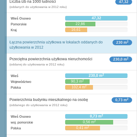
Liczba izb na 1000 ludności
47,32
(oddanych do użytkowania w 2012 roku)
47,32
Wieś Osowo
22,86
Pomorskie
16,61
Kraj
2
Łączna powierzchnia użytkowa w lokalach oddanych do
230 m
użytkowania w 2012
2
Przeciętna powierzchnia użytkowa nieruchomości
230,0 m
(oddanej do użytkowania w 2012 roku)
2
230,0 m
Wieś
2
90,3 m
Województwo
2
102,4 m
Polska
2
Powierzchnia budynku mieszkalnego na osobę
0,73 m
(oddanego do użytkowania w 2012 roku)
2
0,73 m
Wieś Osowo
2
0,56 m
woj. pomorskie
2
0,41 m
Polska