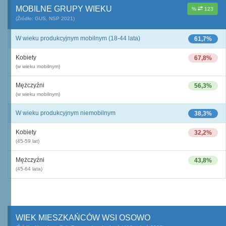
MOBILNE GRUPY WIEKU
%
123
(Źródło: GUS, NSP 2021)
W wieku produkcyjnym mobilnym (18-44 lata)
61,7%
Kobiety
67,8%
(w wieku mobilnym)
Mężczyźni
56,3%
(w wieku mobilnym)
W wieku produkcyjnym niemobilnym
38,3%
Kobiety
32,2%
(45-59 lat)
Mężczyźni
43,8%
(45-64 lata)
WIEK MIESZKAŃCÓW WSI OSOWO