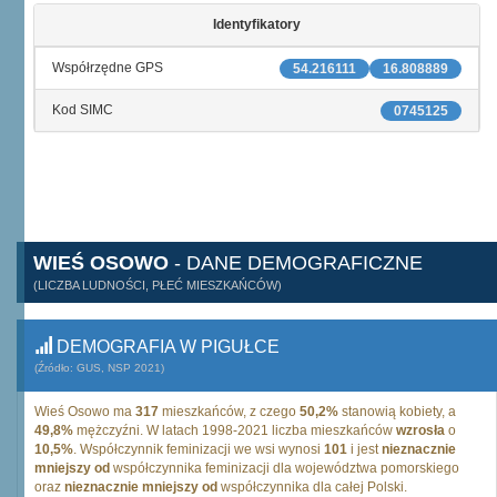
Identyfikatory
Współrzędne GPS
54.216111
16.808889
Kod SIMC
0745125
WIEŚ OSOWO
- DANE DEMOGRAFICZNE
(LICZBA LUDNOŚCI, PŁEĆ MIESZKAŃCÓW)
DEMOGRAFIA W PIGUŁCE
(Źródło: GUS, NSP 2021)
Wieś Osowo ma
317
mieszkańców, z czego
50,2%
stanowią kobiety, a
49,8%
mężczyźni. W latach 1998-2021 liczba mieszkańców
wzrosła
o
10,5%
. Współczynnik feminizacji we wsi wynosi
101
i jest
nieznacznie
mniejszy od
współczynnika feminizacji dla województwa pomorskiego
oraz
nieznacznie mniejszy od
współczynnika dla całej Polski.