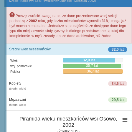
(Źródło: Narodowy Spis Powszechny Ludności i Mieszkań 2002)
Proszę zwrócić uwagę na to, że dane prezentowane w tej sekcji
pochodzą z
2002
roku, gdy liczba mieszkańców wynosiła
318
, i mogą już
być mocno nieaktualne. Jednakże są to najświeższe dostępne dane tego
typu dla miejscowości statystycznych dlatego przedstawione są tutaj dla
kompletności w myśl zasady lepsze dane archiwalne, niż żadne.
Średni wiek mieszkańców
32,0 lat
32,0 lat
Wieś
35,7 lat
woj. pomorskie
36,7 lat
Polska
Kobiety
34,6 lat
(średni wiek)
Mężczyźni
29,5 lat
(średni wiek)
Piramida wieku mieszkańców wsi Osowo,
2002
(Źródło: GUS)