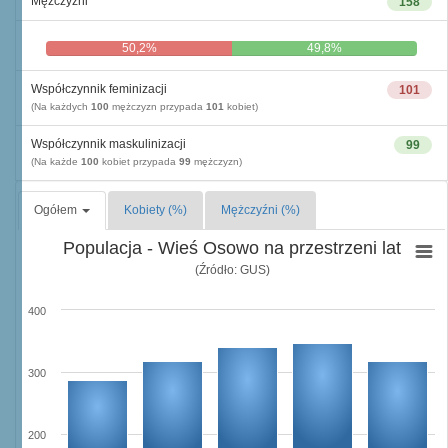
Mężczyźni
158
50,2%
49,8%
Współczynnik feminizacji
101
(Na każdych
100
mężczyzn przypada
101
kobiet)
Współczynnik maskulinizacji
99
(Na każde
100
kobiet przypada
99
mężczyzn)
Ogółem
Kobiety (%)
Mężczyźni (%)
Populacja - Wieś Osowo na przestrzeni lat
(Źródło: GUS)
400
300
200