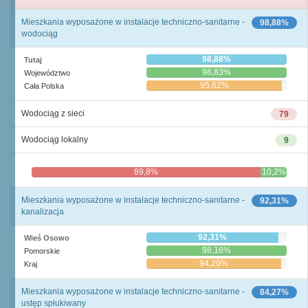
Mieszkania wyposażone w instalacje techniczno-sanitarne -
98,88%
wodociąg
98,88%
Tutaj
98,83%
Województwo
95,62%
Cała Polska
Wodociąg z sieci
79
Wodociąg lokalny
9
89,8%
10,2%
Mieszkania wyposażone w instalacje techniczno-sanitarne -
92,31%
kanalizacja
92,31%
Wieś Osowo
98,16%
Pomorskie
94,20%
Kraj
Mieszkania wyposażone w instalacje techniczno-sanitarne -
84,27%
ustęp spłukiwany