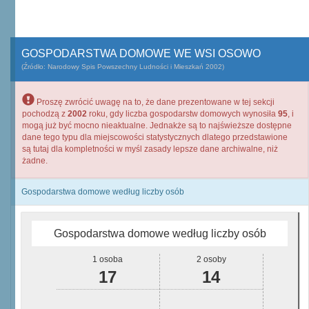
GOSPODARSTWA DOMOWE WE WSI OSOWO
(Źródło: Narodowy Spis Powszechny Ludności i Mieszkań 2002)
Proszę zwrócić uwagę na to, że dane prezentowane w tej sekcji
pochodzą z
2002
roku, gdy liczba gospodarstw domowych wynosiła
95
, i
mogą już być mocno nieaktualne. Jednakże są to najświeższe dostępne
dane tego typu dla miejscowości statystycznych dlatego przedstawione
są tutaj dla kompletności w myśl zasady lepsze dane archiwalne, niż
żadne.
Gospodarstwa domowe według liczby osób
Gospodarstwa domowe według liczby osób
1 osoba
2 osoby
17
14