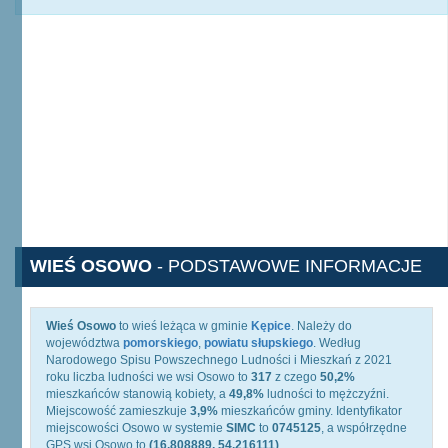
WIEŚ OSOWO
- PODSTAWOWE INFORMACJE
Wieś Osowo
to wieś leżąca w gminie
Kępice
. Należy do
województwa
pomorskiego
,
powiatu słupskiego
. Według
Narodowego Spisu Powszechnego Ludności i Mieszkań z 2021
roku liczba ludności we wsi Osowo to
317
z czego
50,2%
mieszkańców stanowią kobiety, a
49,8%
ludności to mężczyźni.
Miejscowość zamieszkuje
3,9%
mieszkańców gminy. Identyfikator
miejscowości Osowo w systemie
SIMC
to
0745125
, a współrzędne
GPS wsi Osowo to
(16.808889, 54.216111)
.