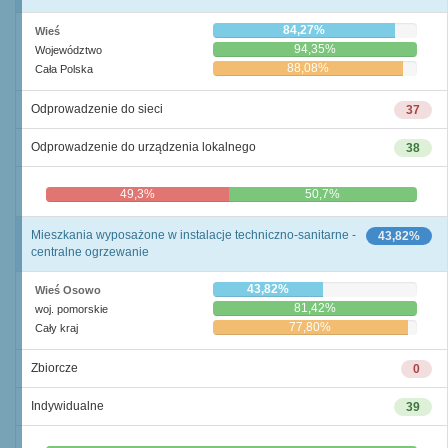
84,27%
Wieś
94,35%
Województwo
88,08%
Cała Polska
Odprowadzenie do sieci
37
Odprowadzenie do urządzenia lokalnego
38
49,3%
50,7%
Mieszkania wyposażone w instalacje techniczno-sanitarne -
43,82%
centralne ogrzewanie
43,82%
Wieś Osowo
81,42%
woj. pomorskie
77,80%
Cały kraj
Zbiorcze
0
Indywidualne
39