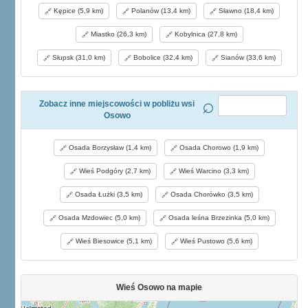
Kępice (5,9 km)
Polanów (13,4 km)
Sławno (18,4 km)
Miastko (26,3 km)
Kobylnica (27,8 km)
Słupsk (31,0 km)
Bobolice (32,4 km)
Sianów (33,6 km)
Zobacz inne miejscowości w pobliżu wsi
Osowo
Osada Borzysław (1,4 km)
Osada Chorowo (1,9 km)
Wieś Podgóry (2,7 km)
Wieś Warcino (3,3 km)
Osada Łużki (3,5 km)
Osada Chorówko (3,5 km)
Osada Mzdowiec (5,0 km)
Osada leśna Brzezinka (5,0 km)
Wieś Biesowice (5,1 km)
Wieś Pustowo (5,6 km)
Wieś Osowo na mapie