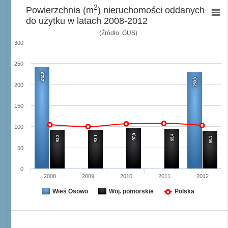
2
Powierzchnia (m
) nieruchomości oddanych
do użytku w latach 2008-2012
(Źródło: GUS)
300
250
242,0
230,0
200
150
100
97,0
95,4
93,3
93,1
90,3
50
0
2008
2009
2010
2011
2012
Wieś Osowo
Woj. pomorskie
Polska