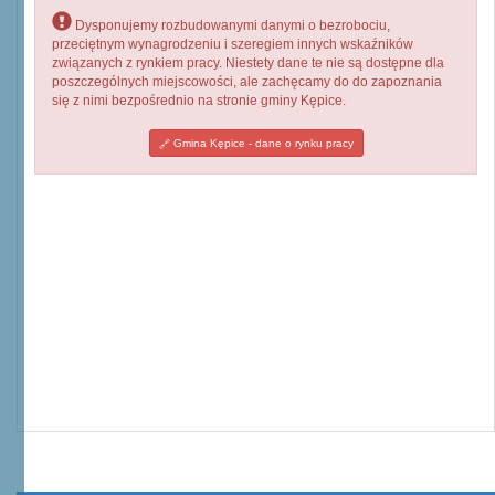
Dysponujemy rozbudowanymi danymi o bezrobociu,
przeciętnym wynagrodzeniu i szeregiem innych wskaźników
związanych z rynkiem pracy. Niestety dane te nie są dostępne dla
poszczególnych miejscowości, ale zachęcamy do do zapoznania
się z nimi bezpośrednio na stronie gminy Kępice.
Gmina Kępice - dane o rynku pracy