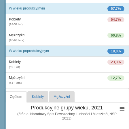
W wieku produkcyjnym
57,7%
Kobiety
54,7%
(18-59 lat)
Mężczyźni
60,8%
(18-64 lata)
W wieku poprodukcyjnym
18,0%
Kobiety
23,3%
(59+ lat)
Mężczyźni
12,7%
(64+ lata)
Ogółem
Kobiety
Mężczyźni
Produkcyjne grupy wieku, 2021
(Źródło: Narodowy Spis Powszechny Ludności i Mieszkań, NSP
2021)