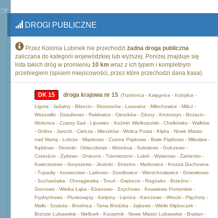
DROGI PUBLICZNE
Przez Kolonia Lubinek nie przechodzi
żadna droga publiczna
zaliczana do kategorii wojewódzkiej lub wyższej. Poniżej znajduje się
lista takich dróg w promieniu
10 km
wraz z ich typem i kompletnym
przebiegiem (spisem miejscowości, przez które przechodzi dana trasa).
DK 15
droga krajowa nr 15
(Trzebnica - Księgnice - Kobylice -
Ligota - Jaźwiny - Blizocin - Skoroszów - Lasowice - Miłochowice - Milicz -
Wszewilki - Dziadkowo - Rakłowice - Cieszków - Zduny - Krotoszyn - Bożacin -
Wolenice - Czarny Sad - Lipowiec - Koźmin Wielkopolski - Chełkówko - Wałków
- Golina - Jarocin - Cielcza - Mieszków - Wolica Pusta - Klęka - Nowe Miasto
nad Wartą - Lubrze - Miąskowo - Czarne Piątkowo - Białe Piątkowo - Miłosław -
Kębłowo - Skotniki - Obłaczkowo - Września - Sokołowo - Gulczewo -
Czeluścin - Żydowo - Gniezno - Trzemeszno - Lubiń - Wylatowo - Żabienko -
Kwieciszewo - Goryszewo - Jeziorki - Strzelno - Markowice - Krusza Duchowna
- Tupadły - Inowrocław - Latkowo - Szadłowice - Wierzchosławice - Gniewkowo
- Suchatówka - Chorągiewka - Toruń - Grębocin - Rogówko - Brzeźno -
Gronowo - Wielka Łąka - Elzanowo - Szychowo - Kowalewo Pomorskie -
Frydrychowo - Pluskowęsy - Kiełpiny - Lipnica - Karczewo - Wrocki - Pląchoty -
Małki - Szabda - Brodnica - Tama Brodzka - Jajkowo - Wielki Głęboczek -
Brzozie Lubawskie - Nielbark - Kurzętnik - Nowe Miasto Lubawskie - Bratian -