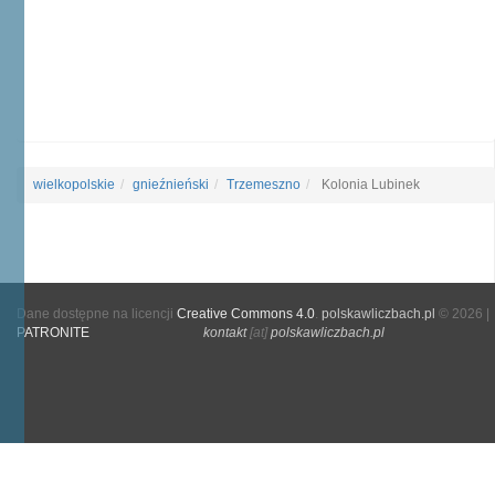
wielkopolskie
gnieźnieński
Trzemeszno
Kolonia Lubinek
Dane dostępne na licencji
Creative Commons 4.0
.
polskawliczbach.pl
© 2026 |
PATRONITE
kontakt
[at]
polskawliczbach.pl