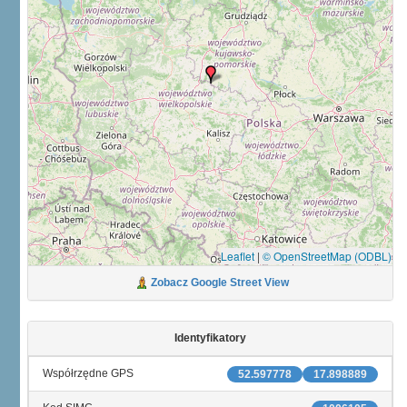
Leaflet
|
© OpenStreetMap (ODBL)
Zobacz Google Street View
Identyfikatory
Współrzędne GPS
52.597778
17.898889