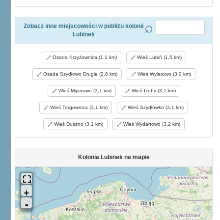
Zobacz inne miejscowości w pobliżu kolonii
Lubinek
Osada Krzyżownica (1,1 km)
Wieś Lubiń (1,5 km)
Osada Szydłowo Drugie (2,8 km)
Wieś Wylatowo (3,0 km)
Wieś Mijanowo (3,1 km)
Wieś Izdby (3,1 km)
Wieś Targownica (3,1 km)
Wieś Szydłówko (3,1 km)
Wieś Duszno (3,1 km)
Wieś Wydartowo (3,2 km)
Kolonia Lubinek na mapie