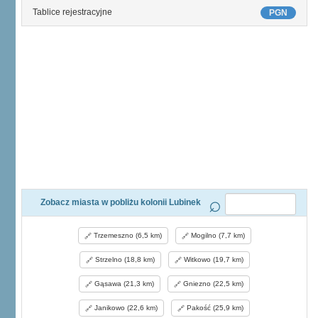
Tablice rejestracyjne
PGN
Zobacz miasta w pobliżu kolonii Lubinek
Trzemeszno (6,5 km)
Mogilno (7,7 km)
Strzelno (18,8 km)
Witkowo (19,7 km)
Gąsawa (21,3 km)
Gniezno (22,5 km)
Janikowo (22,6 km)
Pakość (25,9 km)