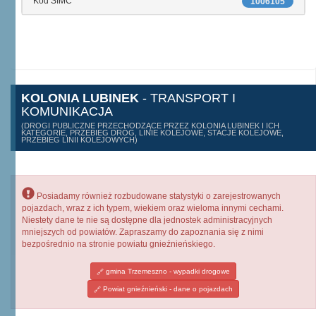
Kod SIMC
1006105
KOLONIA LUBINEK
- TRANSPORT I
KOMUNIKACJA
(DROGI PUBLICZNE PRZECHODZĄCE PRZEZ KOLONIA LUBINEK I ICH
KATEGORIE, PRZEBIEG DRÓG, LINIE KOLEJOWE, STACJE KOLEJOWE,
PRZEBIEG LINII KOLEJOWYCH)
Posiadamy również rozbudowane statystyki o zarejestrowanych
pojazdach, wraz z ich typem, wiekiem oraz wieloma innymi cechami.
Niestety dane te nie są dostępne dla jednostek administracyjnych
mniejszych od powiatów. Zapraszamy do zapoznania się z nimi
bezpośrednio na stronie powiatu gnieźnieńskiego.
gmina Trzemeszno - wypadki drogowe
Powiat gnieźnieński - dane o pojazdach