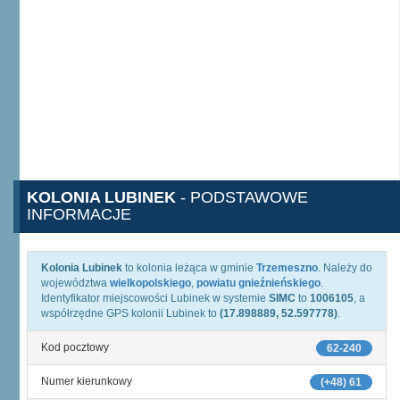
KOLONIA LUBINEK
- PODSTAWOWE
INFORMACJE
Kolonia Lubinek
to kolonia leżąca w gminie
Trzemeszno
. Należy do
województwa
wielkopolskiego
,
powiatu gnieźnieńskiego
.
Identyfikator miejscowości Lubinek w systemie
SIMC
to
1006105
, a
współrzędne GPS kolonii Lubinek to
(17.898889, 52.597778)
.
Kod pocztowy
62-240
Numer kierunkowy
(+48) 61