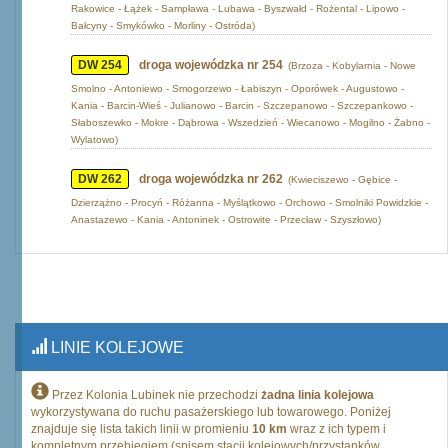
Rakowice - Łążek - Sampława - Lubawa - Byszwałd - Rożental - Lipowo -
Bałcyny - Smykówko - Morliny - Ostróda)
DW 254
droga wojewódzka nr 254
(Brzoza - Kobylarnia - Nowe
Smolno - Antoniewo - Smogorzewo - Łabiszyn - Oporówek - Augustowo -
Kania - Barcin-Wieś - Julianowo - Barcin - Szczepanowo - Szczepankowo -
Słaboszewko - Mokre - Dąbrowa - Wszedzień - Wiecanowo - Mogilno - Żabno -
Wylatowo)
DW 262
droga wojewódzka nr 262
(Kwieciszewo - Gębice -
Dzierzążno - Procyń - Różanna - Myślątkowo - Orchowo - Smolniki Powidzkie -
Anastazewo - Kania - Antoninek - Ostrowite - Przecław - Szyszłowo)
LINIE KOLEJOWE
Przez Kolonia Lubinek nie przechodzi
żadna linia kolejowa
wykorzystywana do ruchu pasażerskiego lub towarowego. Poniżej
znajduje się lista takich linii w promieniu
10 km
wraz z ich typem i
kompletnym przebiegiem (spisem stacji kolejowych/przystanków