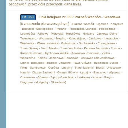
osobowych, przez które przechodzi dana linia).
LK 353
Linia kolejowa nr 353: Poznań Wschód - Skandawa
[o znaczeniu pierwszorzędnym]
(Poznań Wschód - Ligowiec - Kobylnica
- Biskupice Wielkopolskie - Promno - Pobiedziska Letnisko - Pobiedziska -
Lednogóra - Fałkowo - Pierzyska - Mnichówko - Gniezno - Jankowo Dolne -
Trzemeszno - Wydartowo - Mogilno - Kołodziejewo - Janikowo - Inowrocław -
Więcławice - Wierzchosławice - Gniewkowo - Suchatówka - Chorągiewka -
Toruń Główny - Toruń Miasto - Toruń Wschodni - Papowo Toruńskie - Turzno -
Kamionki Jezioro - Rychnowo Wielkie - Kowalewo Pomorskie - Zieleń -
Wąbrzeźno - Książki - Jabłonowo Pomorskie - Ostrowite koło Jabłonowa -
Lipinki - Biskupiec Pomorski - Jamielnik - Iława Główna - Rudzienice Suskie -
Pikus - Samborowo - Ostróda - Lubajny - Stare Jabłonki - Biesal - Unieszewo -
Naterki - Olsztyn Zachodni - Olsztyn Główny - Łęgajny - Barczewo - Wipsowo -
Czerwonka - Górowo - Sątopy-Samulewo - Łankiejmy - Korsze - Parys -
Drogosze - Modgarby - Skandawa)