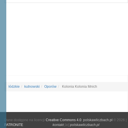
łódzkie
kutnowski
Oporów
Kolonia Kolonia Mnich
Dane dostępne na licencji
Creative Commons 4.0
.
polskawliczbach.pl
© 2026 |
PATRONITE
kontakt
[at]
polskawliczbach.pl