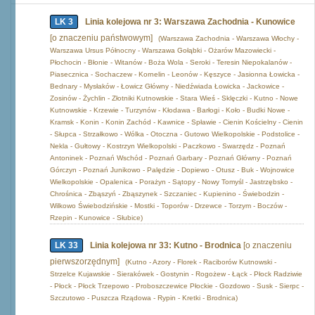
LK 3
Linia kolejowa nr 3: Warszawa Zachodnia - Kunowice
[o znaczeniu państwowym]
(Warszawa Zachodnia - Warszawa Włochy -
Warszawa Ursus Północny - Warszawa Gołąbki - Ożarów Mazowiecki -
Płochocin - Błonie - Witanów - Boża Wola - Seroki - Teresin Niepokalanów -
Piasecznica - Sochaczew - Kornelin - Leonów - Kęszyce - Jasionna Łowicka -
Bednary - Mysłaków - Łowicz Główny - Niedźwiada Łowicka - Jackowice -
Zosinów - Żychlin - Złotniki Kutnowskie - Stara Wieś - Sklęczki - Kutno - Nowe
Kutnowskie - Krzewie - Turzynów - Kłodawa - Barłogi - Koło - Budki Nowe -
Kramsk - Konin - Konin Zachód - Kawnice - Spławie - Cienin Kościelny - Cienin
- Słupca - Strzałkowo - Wólka - Otoczna - Gutowo Wielkopolskie - Podstolice -
Nekla - Gułtowy - Kostrzyn Wielkopolski - Paczkowo - Swarzędz - Poznań
Antoninek - Poznań Wschód - Poznań Garbary - Poznań Główny - Poznań
Górczyn - Poznań Junikowo - Palędzie - Dopiewo - Otusz - Buk - Wojnowice
Wielkopolskie - Opalenica - Porażyn - Sątopy - Nowy Tomyśl - Jastrzębsko -
Chrośnica - Zbąszyń - Zbąszynek - Szczaniec - Kupienino - Świebodzin -
Wilkowo Świebodzińskie - Mostki - Toporów - Drzewce - Torzym - Boczów -
Rzepin - Kunowice - Słubice)
LK 33
Linia kolejowa nr 33: Kutno - Brodnica
[o znaczeniu
pierwszorzędnym]
(Kutno - Azory - Florek - Raciborów Kutnowski -
Strzelce Kujawskie - Sierakówek - Gostynin - Rogożew - Łąck - Płock Radziwie
- Płock - Płock Trzepowo - Proboszczewice Płockie - Gozdowo - Susk - Sierpc -
Szczutowo - Puszcza Rządowa - Rypin - Kretki - Brodnica)