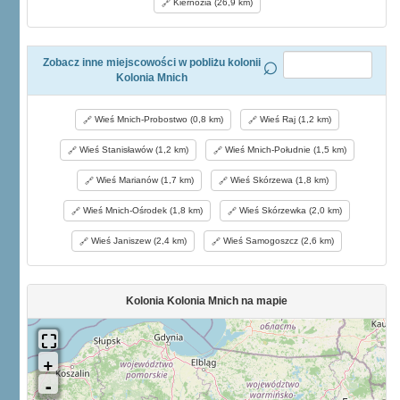
Kiernozia (26,9 km)
Zobacz inne miejscowości w pobliżu kolonii
Kolonia Mnich
Wieś Mnich-Probostwo (0,8 km)
Wieś Raj (1,2 km)
Wieś Stanisławów (1,2 km)
Wieś Mnich-Południe (1,5 km)
Wieś Marianów (1,7 km)
Wieś Skórzewa (1,8 km)
Wieś Mnich-Ośrodek (1,8 km)
Wieś Skórzewka (2,0 km)
Wieś Janiszew (2,4 km)
Wieś Samogoszcz (2,6 km)
Kolonia Kolonia Mnich na mapie