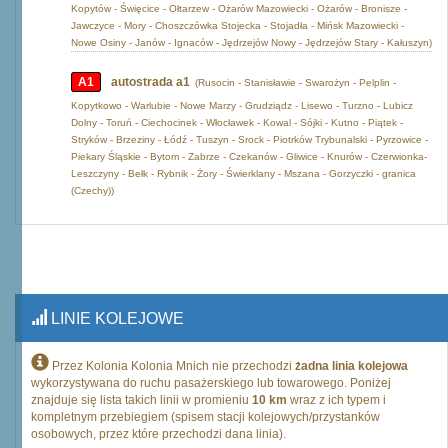
Kopytów - Święcice - Ołtarzew - Ożarów Mazowiecki - Ożarów - Bronisze -
Jawczyce - Mory - Choszczówka Stojecka - Stojadła - Mińsk Mazowiecki -
Nowe Osiny - Janów - Ignaców - Jędrzejów Nowy - Jędrzejów Stary - Kałuszyn)
A1
autostrada a1
(Rusocin - Stanisławie - Swarożyn - Pelplin -
Kopytkowo - Warlubie - Nowe Marzy - Grudziądz - Lisewo - Turzno - Lubicz
Dolny - Toruń - Ciechocinek - Włocławek - Kowal - Sójki - Kutno - Piątek -
Stryków - Brzeziny - Łódź - Tuszyn - Srock - Piotrków Trybunalski - Pyrzowice -
Piekary Śląskie - Bytom - Zabrze - Czekanów - Gliwice - Knurów - Czerwionka-
Leszczyny - Bełk - Rybnik - Żory - Świerklany - Mszana - Gorzyczki - granica
(Czechy))
LINIE KOLEJOWE
Przez Kolonia Kolonia Mnich nie przechodzi
żadna linia kolejowa
wykorzystywana do ruchu pasażerskiego lub towarowego. Poniżej
znajduje się lista takich linii w promieniu
10 km
wraz z ich typem i
kompletnym przebiegiem (spisem stacji kolejowych/przystanków
osobowych, przez które przechodzi dana linia).