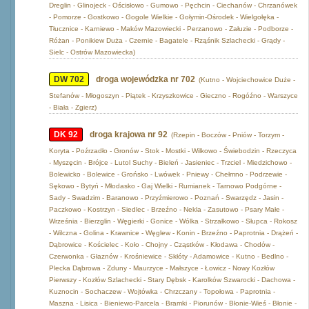
Dreglin - Glinojeck - Ościsłowo - Gumowo - Pęchcin - Ciechanów - Chrzanówek
- Pomorze - Gostkowo - Gogole Wielkie - Gołymin-Ośrodek - Wielgołęka -
Tłucznice - Karniewo - Maków Mazowiecki - Perzanowo - Załuzie - Podborze -
Różan - Ponikiew Duża - Czernie - Bagatele - Rząśnik Szlachecki - Grądy -
Sielc - Ostrów Mazowiecka)
DW 702
droga wojewódzka nr 702
(Kutno - Wojciechowice Duże -
Stefanów - Młogoszyn - Piątek - Krzyszkowice - Gieczno - Rogóźno - Warszyce
- Biała - Zgierz)
DK 92
droga krajowa nr 92
(Rzepin - Boczów - Pniów - Torzym -
Koryta - Poźrzadło - Gronów - Stok - Mostki - Wilkowo - Świebodzin - Rzeczyca
- Myszęcin - Brójce - Lutol Suchy - Bieleń - Jasieniec - Trzciel - Miedzichowo -
Bolewicko - Bolewice - Grońsko - Lwówek - Pniewy - Chełmno - Podrzewie -
Sękowo - Bytyń - Młodasko - Gaj Wielki - Rumianek - Tarnowo Podgórne -
Sady - Swadzim - Baranowo - Przyźmierowo - Poznań - Swarzędz - Jasin -
Paczkowo - Kostrzyn - Siedlec - Brzeźno - Nekla - Zasutowo - Psary Małe -
Września - Bierzglin - Węgierki - Gonice - Wólka - Strzałkowo - Słupca - Rokosz
- Wilczna - Golina - Krawnice - Węglew - Konin - Brzeźno - Paprotnia - Drążeń -
Dąbrowice - Kościelec - Koło - Chojny - Cząstków - Kłodawa - Chodów -
Czerwonka - Głaznów - Krośniewice - Skłóty - Adamowice - Kutno - Bedlno -
Plecka Dąbrowa - Zduny - Maurzyce - Małszyce - Łowicz - Nowy Kozłów
Pierwszy - Kozłów Szlachecki - Stary Dębsk - Karolków Szwarocki - Dachowa -
Kuznocin - Sochaczew - Wojtówka - Chrzczany - Topołowa - Paprotnia -
Maszna - Lisica - Bieniewo-Parcela - Bramki - Piorunów - Błonie-Wieś - Błonie -