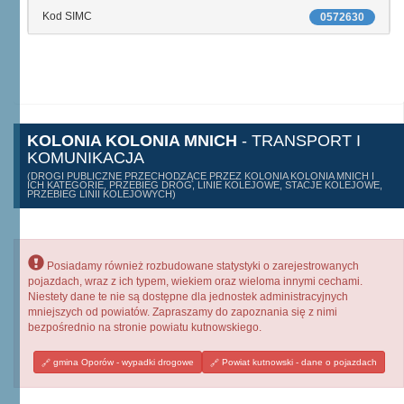
Kod SIMC
0572630
KOLONIA KOLONIA MNICH
- TRANSPORT I
KOMUNIKACJA
(DROGI PUBLICZNE PRZECHODZĄCE PRZEZ KOLONIA KOLONIA MNICH I
ICH KATEGORIE, PRZEBIEG DRÓG, LINIE KOLEJOWE, STACJE KOLEJOWE,
PRZEBIEG LINII KOLEJOWYCH)
Posiadamy również rozbudowane statystyki o zarejestrowanych
pojazdach, wraz z ich typem, wiekiem oraz wieloma innymi cechami.
Niestety dane te nie są dostępne dla jednostek administracyjnych
mniejszych od powiatów. Zapraszamy do zapoznania się z nimi
bezpośrednio na stronie powiatu kutnowskiego.
gmina Oporów - wypadki drogowe
Powiat kutnowski - dane o pojazdach