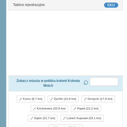
Tablice rejestracyjne
EKU
Zobacz miasta w pobliżu kolonii Kolonia
Mnich
Kutno (8,7 km)
Żychlin (10,6 km)
Gostynin (17,9 km)
Krośniewice (20,8 km)
Piątek (22,2 km)
Gąbin (22,7 km)
Lubień Kujawski (26,1 km)