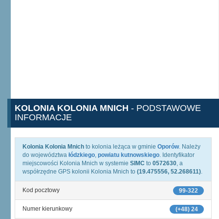
KOLONIA KOLONIA MNICH
- PODSTAWOWE
INFORMACJE
Kolonia Kolonia Mnich
to kolonia leżąca w gminie
Oporów
. Należy
do województwa
łódzkiego
,
powiatu kutnowskiego
. Identyfikator
miejscowości Kolonia Mnich w systemie
SIMC
to
0572630
, a
współrzędne GPS kolonii Kolonia Mnich to
(19.475556, 52.268611)
.
Kod pocztowy
99-322
Numer kierunkowy
(+48) 24