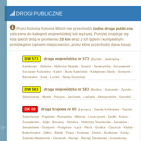
DROGI PUBLICZNE
Przez Kolonia Kolonia Mnich nie przechodzi
żadna droga publiczna
zaliczana do kategorii wojewódzkiej lub wyższej. Poniżej znajduje się
lista takich dróg w promieniu
10 km
wraz z ich typem i kompletnym
przebiegiem (spisem miejscowości, przez które przechodzi dana trasa).
DW 573
droga wojewódzka nr 573
(Żychlin - Jastrzębia -
Kamieniec - Dobrów - Helenów Słupski - Suserz - Sewerynów - Szczawinek -
Szczawin Kościelny - Kaleń - Budy Kaleńskie - Kiełpieniec-Skoki - Gostynin -
Bierzewice - Kruk - Lucień - Nowy Duninów)
DW 583
droga wojewódzka nr 583
(Bedlno - Dobrzelin - Żychlin -
Skrzeszewy - Model - Pacyna - Janówek - Lwówek - Aleksandrów - Sanniki)
DK 60
droga krajowa nr 60
(Łęczyca - Topola Królewska - Topola
Szlachecka - Prądzew - Romartów - Witonia - Leszczynek - Dudki - Kutno -
Żurawieniec - Sójki - Bociany - Strzelce - Holendry Strzeleckie - Sieraków -
Sierakówek - Gostynin - Podgórze - Łąck - Płock - Goślice - Ciachcin - Kłobie -
Bolechowice - Gilino - Bielsk - Psary - Kozłowo - Drobin - Budkowo - Karsy -
Żukowo-Wawrzonki - Cieciersk - Raciąż - Raciąż Sierakowo - Kossobudy -