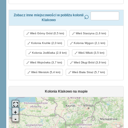
Zobacz inne miejscowości w pobliżu kolonii
Klakowo
Wieś Górny Gród (0,5 km)
Wieś Starzyna (1,6 km)
Kolonia Kruhłe (2,0 km)
Kolonia Wygon (2,1 km)
Kolonia Jodłówka (2,9 km)
Wieś Wiluki (3,5 km)
Wieś Wojnówka (3,7 km)
Wieś Długi Bród (3,9 km)
Wieś Werstok (5,4 km)
Wieś Biała Straż (5,7 km)
Kolonia Klakowo na mapie