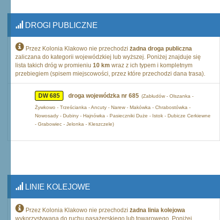
DROGI PUBLICZNE
Przez Kolonia Klakowo nie przechodzi
żadna droga publiczna
zaliczana do kategorii wojewódzkiej lub wyższej. Poniżej znajduje się
lista takich dróg w promieniu
10 km
wraz z ich typem i kompletnym
przebiegiem (spisem miejscowości, przez które przechodzi dana trasa).
DW 685
droga wojewódzka nr 685
(Zabłudów - Olszanka -
Żywkowo - Trześcianka - Ancuty - Narew - Makówka - Chrabostówka -
Nowosady - Dubiny - Hajnówka - Pasieczniki Duże - Istok - Dubicze Cerkiewne
- Grabowiec - Jelonka - Kleszczele)
LINIE KOLEJOWE
Przez Kolonia Klakowo nie przechodzi
żadna linia kolejowa
wykorzystywana do ruchu pasażerskiego lub towarowego. Poniżej