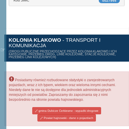
Kod SIMC
0027944
KOLONIA KLAKOWO
- TRANSPORT I
KOMUNIKACJA
(DROGI PUBLICZNE PRZECHODZĄCE PRZEZ KOLONIA KLAKOWO I ICH
KATEGORIE, PRZEBIEG DRÓG, LINIE KOLEJOWE, STACJE KOLEJOWE,
PRZEBIEG LINII KOLEJOWYCH)
Posiadamy również rozbudowane statystyki o zarejestrowanych
pojazdach, wraz z ich typem, wiekiem oraz wieloma innymi cechami.
Niestety dane te nie są dostępne dla jednostek administracyjnych
mniejszych od powiatów. Zapraszamy do zapoznania się z nimi
bezpośrednio na stronie powiatu hajnowskiego.
gmina Dubicze Cerkiewne - wypadki drogowe
Powiat hajnowski - dane o pojazdach