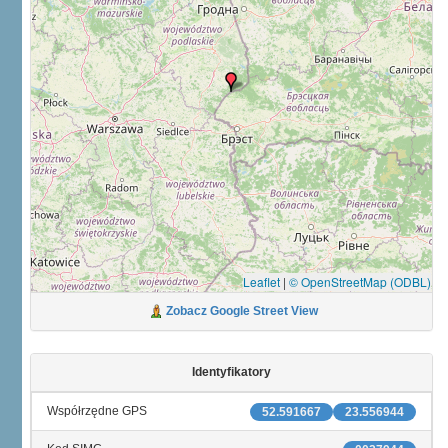
Leaflet
|
© OpenStreetMap (ODBL)
Zobacz Google Street View
Identyfikatory
Współrzędne GPS
52.591667
23.556944