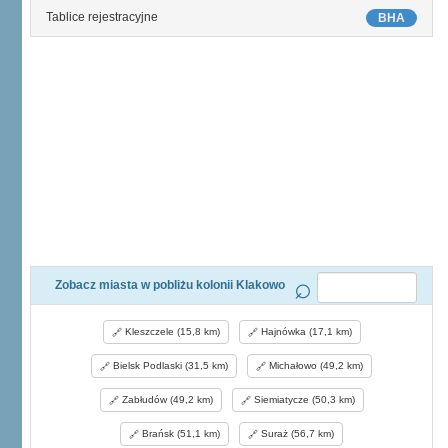
Tablice rejestracyjne
BHA
Zobacz miasta w pobliżu kolonii Klakowo
Kleszczele (15,8 km)
Hajnówka (17,1 km)
Bielsk Podlaski (31,5 km)
Michałowo (49,2 km)
Zabłudów (49,2 km)
Siemiatycze (50,3 km)
Brańsk (51,1 km)
Suraż (56,7 km)