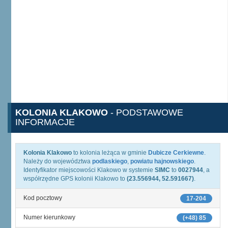
KOLONIA KLAKOWO
- PODSTAWOWE
INFORMACJE
Kolonia Klakowo
to kolonia leżąca w gminie
Dubicze Cerkiewne
.
Należy do województwa
podlaskiego
,
powiatu hajnowskiego
.
Identyfikator miejscowości Klakowo w systemie
SIMC
to
0027944
, a
współrzędne GPS kolonii Klakowo to
(23.556944, 52.591667)
.
Kod pocztowy
17-204
Numer kierunkowy
(+48) 85