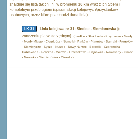
znajduje się lista takich linii w promieniu
10 km
wraz z ich typem i
kompletnym przebiegiem (spisem stacji kolejowych/przystanków
osobowych, przez które przechodzi dana linia).
LK 31
Linia kolejowa nr 31: Siedlce - Siemianówka
[o
znaczeniu pierwszorzędnym]
(Siedlce - Stok Lacki - Krzymosze - Mordy
- Mordy Miasto - Cierpigórz - Niemojki - Patków - Platerów - Sarnaki - Fronołów
- Siemiatycze - Sycze - Nurzec - Nowy Nurzec - Borowiki - Czeremcha -
Dobrowoda - Policzna - Witowo - Orzeszkowo - Hajnówka - Nowosady - Gnilec
- Narewka - Siemianówka - Cisówka)