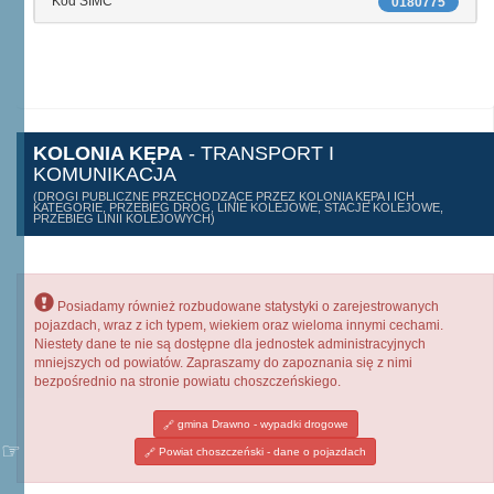
Kod SIMC
0180775
KOLONIA KĘPA
- TRANSPORT I
KOMUNIKACJA
(DROGI PUBLICZNE PRZECHODZĄCE PRZEZ KOLONIA KĘPA I ICH
KATEGORIE, PRZEBIEG DRÓG, LINIE KOLEJOWE, STACJE KOLEJOWE,
PRZEBIEG LINII KOLEJOWYCH)
Posiadamy również rozbudowane statystyki o zarejestrowanych
pojazdach, wraz z ich typem, wiekiem oraz wieloma innymi cechami.
Niestety dane te nie są dostępne dla jednostek administracyjnych
mniejszych od powiatów. Zapraszamy do zapoznania się z nimi
bezpośrednio na stronie powiatu choszczeńskiego.
gmina Drawno - wypadki drogowe
Powiat choszczeński - dane o pojazdach