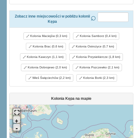
Zobacz inne miejscowości w pobliżu kolonii
Kępa
Kolonia Maciejów (0,3 km)
Kolonia Samborz (0,4 km)
Kolonia Brac (0,6 km)
Kolonia Ostrożyce (0,7 km)
Kolonia Kawczyn (1,1 km)
Kolonia Przysiekiercze (1,8 km)
Kolonia Dobrojewo (2,0 km)
Kolonia Pszczewko (2,1 km)
Wieś Święciechów (2,2 km)
Kolonia Borki (2,3 km)
Kolonia Kępa na mapie