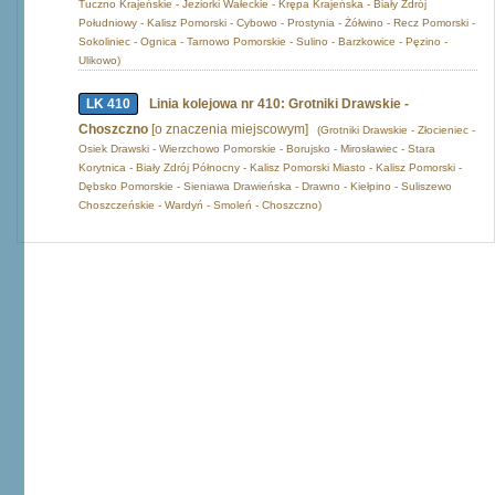
Tuczno Krajeńskie - Jeziorki Wałeckie - Krępa Krajeńska - Biały Zdrój
Południowy - Kalisz Pomorski - Cybowo - Prostynia - Żółwino - Recz Pomorski -
Sokoliniec - Ognica - Tarnowo Pomorskie - Sulino - Barzkowice - Pęzino -
Ulikowo)
LK 410
Linia kolejowa nr 410: Grotniki Drawskie -
Choszczno
[o znaczenia miejscowym]
(Grotniki Drawskie - Złocieniec -
Osiek Drawski - Wierzchowo Pomorskie - Borujsko - Mirosławiec - Stara
Korytnica - Biały Zdrój Północny - Kalisz Pomorski Miasto - Kalisz Pomorski -
Dębsko Pomorskie - Sieniawa Drawieńska - Drawno - Kiełpino - Suliszewo
Choszczeńskie - Wardyń - Smoleń - Choszczno)