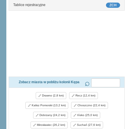
Tablice rejestracyjne
ZCH
Zobacz miasta w pobliżu kolonii Kępa
Drawno (2,8 km)
Recz (12,4 km)
Kalisz Pomorski (13,2 km)
Choszczno (22,4 km)
Dobrzany (24,2 km)
Ińsko (25,0 km)
Mirosławiec (26,2 km)
Suchań (27,6 km)