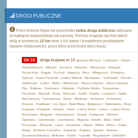
DROGI PUBLICZNE
Przez Kolonia Kępa nie przechodzi
żadna droga publiczna
zaliczana
do kategorii wojewódzkiej lub wyższej. Poniżej znajduje się lista takich
dróg w promieniu
10 km
wraz z ich typem i kompletnym przebiegiem
(spisem miejscowości, przez które przechodzi dana trasa).
DK 10
droga krajowa nr 10
(granica (Niemcy) - Lubieszyn - Dołuje -
Skarbimierzyce - Mierzyn - Szczecin - Motaniec - Morzyczyn - Stargard
Szczeciński - Krąpiel - Suchań - Wapnica - Recz - Wielgoszcz - Prostynia -
Cybowo - Kalisz Pomorski - Łowicz Małecki - Mirosławiec - Kalinówka - Piecnik -
Jabłonowo - Lubno - Wałcz - Witankowo - Nowa Łubianka - Stara Łubianka -
Piła - Śmiłowo - Grabówno - Okaliniec - Pobórka Wielka - Tomaszewo -
Kosztowo - Wyrzysk - Ruda - Mrozowo - Sadki - Śmielin - Lubaszcz - Nakło
Nad Notecią - Trzeciewnica - Ślesin - Minikowo - Strzelewo - Kamieniec -
Kruszyn - Pawłówek - Lisi Ogon - Białe Błota - Bydgoszcz - Makowiska - Solec
Kujawski - Przyłubie - Cierpice - Toruń - Lubicz Dolny - Lubicz - Lubicz Górny -
Brzozówka - Głogowo - Dobrzejewice - Zawały - Kawęczyn - Obrowo -
Zębówiec - Ciernikówko - Czernikowo - Wygoda - Steklin - Wola - Kikół -
Konotopie - Złotopole - Lipno - Karnkowo - Skępe - Wólka - Blinno - Gójsk -
Sierpc - Borkowo Kościelne - Kisielewo - Grąbiec - Żytowo - Jeżewo -
Szumanie-Bakalary - Bełkowo - Drobin - Tupadły - Rogotwórsk - Sokolniki -