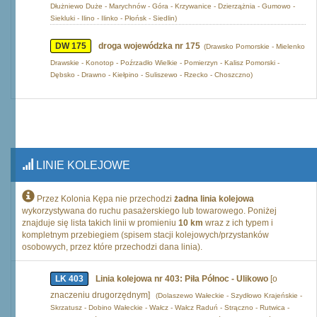
Dłużniewo Duże - Marychnów - Góra - Krzywanice - Dzierzążnia - Gumowo -
Siekluki - Ilino - Ilinko - Płońsk - Siedlin)
DW 175
droga wojewódzka nr 175
(Drawsko Pomorskie - Mielenko
Drawskie - Konotop - Poźrzadło Wielkie - Pomierzyn - Kalisz Pomorski -
Dębsko - Drawno - Kiełpino - Suliszewo - Rzecko - Choszczno)
LINIE KOLEJOWE
Przez Kolonia Kępa nie przechodzi
żadna linia kolejowa
wykorzystywana do ruchu pasażerskiego lub towarowego. Poniżej
znajduje się lista takich linii w promieniu
10 km
wraz z ich typem i
kompletnym przebiegiem (spisem stacji kolejowych/przystanków
osobowych, przez które przechodzi dana linia).
LK 403
Linia kolejowa nr 403: Piła Północ - Ulikowo
[o
znaczeniu drugorzędnym]
(Dolaszewo Wałeckie - Szydłowo Krajeńskie -
Skrzatusz - Dobino Wałeckie - Wałcz - Wałcz Raduń - Strączno - Rutwica -