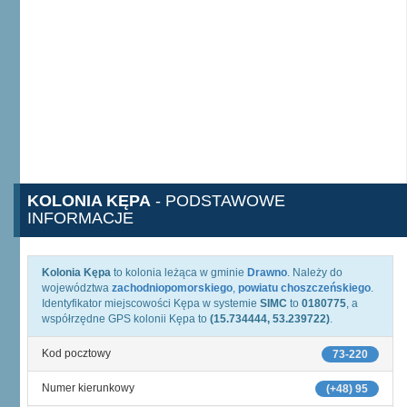
KOLONIA KĘPA
- PODSTAWOWE
INFORMACJE
Kolonia Kępa
to kolonia leżąca w gminie
Drawno
. Należy do
województwa
zachodniopomorskiego
,
powiatu choszczeńskiego
.
Identyfikator miejscowości Kępa w systemie
SIMC
to
0180775
, a
współrzędne GPS kolonii Kępa to
(15.734444, 53.239722)
.
Kod pocztowy
73-220
Numer kierunkowy
(+48) 95