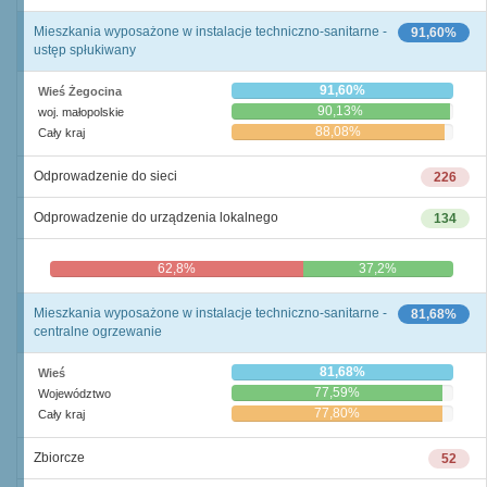
Mieszkania wyposażone w instalacje techniczno-sanitarne -
91,60%
ustęp spłukiwany
91,60%
Wieś Żegocina
90,13%
woj. małopolskie
88,08%
Cały kraj
Odprowadzenie do sieci
226
Odprowadzenie do urządzenia lokalnego
134
62,8%
37,2%
Mieszkania wyposażone w instalacje techniczno-sanitarne -
81,68%
centralne ogrzewanie
81,68%
Wieś
77,59%
Województwo
77,80%
Cały kraj
Zbiorcze
52