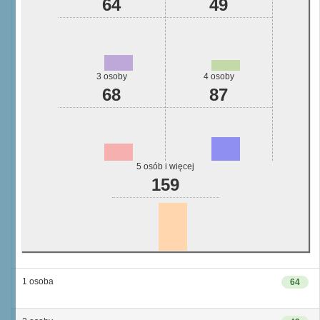
64
49
3 osoby
4 osoby
68
87
5 osób i więcej
159
1 osoba
64