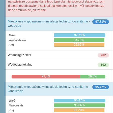
najświeższe dostępne dane tego typu dla miejscowości statystycznych
dlatego przedstawione są tutaj dla kompletności w myśl zasady lepsze
dane archiwalne, niż żadne.
Mieszkania wyposażone w instalacje techniczno-sanitarne -
97,71%
wodociąg
97,71%
Tutaj
95,79%
Województwo
95,62%
Kraj
Wodociąg z sieci
282
Wodociąg lokalny
102
73,4%
26,6%
Mieszkania wyposażone w instalacje techniczno-sanitarne -
95,47%
kanalizacja
95,47%
Wieś
95,06%
Małopolskie
94,20%
Kraj