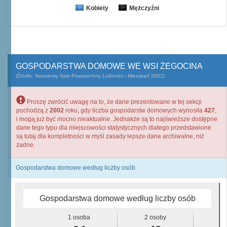
Kobiety
Mężczyźni
GOSPODARSTWA DOMOWE WE WSI ŻEGOCINA
(Źródło: Narodowy Spis Powszechny Ludności i Mieszkań 2002)
Proszę zwrócić uwagę na to, że dane prezentowane w tej sekcji
pochodzą z
2002
roku, gdy liczba gospodarstw domowych wynosiła
427
,
i mogą już być mocno nieaktualne. Jednakże są to najświeższe dostępne
dane tego typu dla miejscowości statystycznych dlatego przedstawione
są tutaj dla kompletności w myśl zasady lepsze dane archiwalne, niż
żadne.
Gospodarstwa domowe według liczby osób
Gospodarstwa domowe według liczby osób
1 osoba
2 osoby