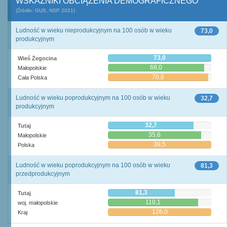
WSKAŹNIKI OBCIĄŻENIA DEMOGRAFICZNEGO
(Źródło: GUS, NSP 2021)
Ludność w wieku nieprodukcyjnym na 100 osób w wieku
73,0
produkcyjnym
73,0
Wieś Żegocina
68,0
Małopolskie
70,8
Cała Polska
Ludność w wieku poprodukcyjnym na 100 osób w wieku
32,7
produkcyjnym
32,7
Tutaj
35,6
Małopolskie
39,5
Polska
Ludność w wieku poprodukcyjnym na 100 osób w wieku
81,3
przedprodukcyjnym
81,3
Tutaj
110,1
woj. małopolskie
126,0
Kraj