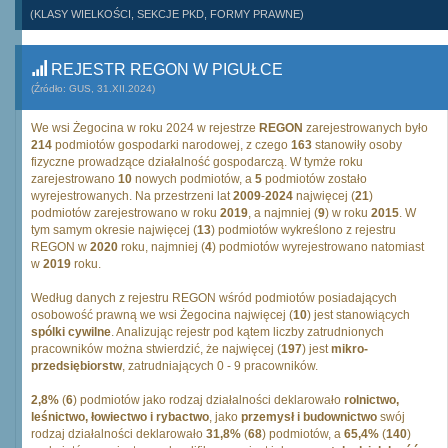
(KLASY WIELKOŚCI, SEKCJE PKD, FORMY PRAWNE)
REJESTR REGON W PIGUŁCE
(Źródło: GUS, 31.XII.2024)
We wsi Żegocina w roku 2024 w rejestrze
REGON
zarejestrowanych było
214
podmiotów gospodarki narodowej, z czego
163
stanowiły osoby
fizyczne prowadzące działalność gospodarczą. W tymże roku
zarejestrowano
10
nowych podmiotów, a
5
podmiotów zostało
wyrejestrowanych. Na przestrzeni lat
2009
-
2024
najwięcej (
21
)
podmiotów zarejestrowano w roku
2019
, a najmniej (
9
) w roku
2015
. W
tym samym okresie najwięcej (
13
) podmiotów wykreślono z rejestru
REGON w
2020
roku, najmniej (
4
) podmiotów wyrejestrowano natomiast
w
2019
roku.
Według danych z rejestru REGON wśród podmiotów posiadających
osobowość prawną we wsi Żegocina najwięcej (
10
) jest stanowiących
spólki cywilne
. Analizując rejestr pod kątem liczby zatrudnionych
pracowników można stwierdzić, że najwięcej (
197
) jest
mikro-
przedsiębiorstw
, zatrudniających 0 - 9 pracowników.
2,8%
(
6
) podmiotów jako rodzaj działalności deklarowało
rolnictwo,
leśnictwo, łowiectwo i rybactwo
, jako
przemysł i budownictwo
swój
rodzaj działalności deklarowało
31,8%
(
68
) podmiotów, a
65,4%
(
140
)