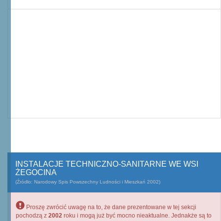
INSTALACJE TECHNICZNO-SANITARNE WE WSI
ŻEGOCINA
(Źródło: Narodowy Spis Powszechny Ludności i Mieszkań 2002)
Proszę zwrócić uwagę na to, że dane prezentowane w tej sekcji
pochodzą z
2002
roku i mogą już być mocno nieaktualne. Jednakże są to