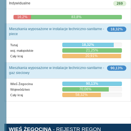
Indywidualne
269
16,2%
83,8%
Mieszkania wyposażone w instalacje techniczno-sanitarne -
18,32%
piece
18,32%
Tutaj
21,25%
woj. małopolskie
20,91%
Cały kraj
Mieszkania wyposażone w instalacje techniczno-sanitarne -
90,13%
gaz sieciowy
90,13%
Wieś Żegocina
70,06%
Województwo
58,32%
Cały kraj
WIEŚ ŻEGOCINA
- REJESTR REGON