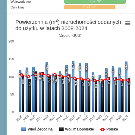
2
0,57 m
Województwo
2
0,47 m
Cały kraj
2
Powierzchnia (m
) nieruchomości oddanych
do użytku w latach 2008-2024
(Źródło: GUS)
200
150
144,5
143,4
141,0
139,9
137,8
133,6
130,6
126,9
125,8
126,0
124,4
119,0
116,0
114,9
113,3
112,1
112,4
100
108,8
106,7
106,4
104,5
105,0
103,4
102,1
98,4
97,5
96,5
95,3
94,5
94,1
93,3
93,4
92,3
88,3
50
0
2008
2009
2010
2011
2012
2013
2014
2015
2016
2017
2018
2019
2020
2021
2022
2023
2024
Wieś Żegocina
Woj. małopolskie
Polska