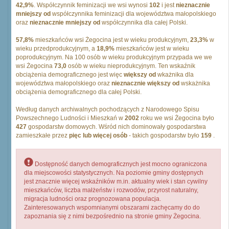
42,9%
. Współczynnik feminizacji we wsi wynosi
102
i jest
nieznacznie
mniejszy od
współczynnika feminizacji dla województwa małopolskiego
oraz
nieznacznie mniejszy od
współczynnika dla całej Polski.
57,8%
mieszkańców wsi Żegocina jest w wieku produkcyjnym,
23,3%
w
wieku przedprodukcyjnym, a
18,9%
mieszkańców jest w wieku
poprodukcyjnym. Na 100 osób w wieku produkcyjnym przypada we we
wsi Żegocina
73,0
osób w wieku nieprodukcyjnym. Ten wskaźnik
obciążenia demograficznego jest więc
większy od
wkażnika dla
województwa małopolskiego oraz
nieznacznie większy od
wskażnika
obciążenia demograficznego dla całej Polski.
Według danych archiwalnych pochodzących z Narodowego Spisu
Powszechnego Ludności i Mieszkań w
2002
roku we wsi Żegocina było
427
gospodarstw domowych. Wśród nich dominowały gospodarstwa
zamieszkałe przez
pięc lub więcej osób
- takich gospodarstw było
159
.
Dostępność danych demograficznych jest mocno ograniczona
dla miejscowości statystycznych. Na poziomie gminy dostępnych
jest znacznie więcej wskaźników m.in. aktualny wiek i stan cywilny
mieszkańców, liczba małżeństw i rozwodów, przyrost naturalny,
migracja ludności oraz prognozowana populacja.
Zainteresowanych wspomnianymi obszarami zachęcamy do do
zapoznania się z nimi bezpośrednio na stronie gminy Żegocina.