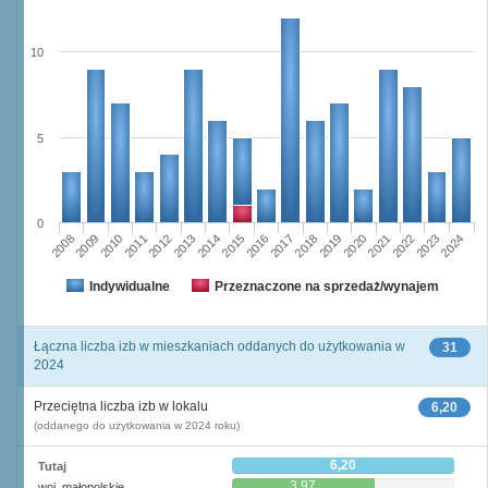
10
5
0
2023
2018
2008
2013
2020
2010
2015
2022
2012
2017
2024
2014
2019
2009
2016
2021
2011
Indywidualne
Przeznaczone na sprzedaż/wynajem
Łączna liczba izb w mieszkaniach oddanych do użytkowania w
31
2024
Przeciętna liczba izb w lokalu
6,20
(oddanego do użytkowania w 2024 roku)
6,20
Tutaj
3,97
woj. małopolskie