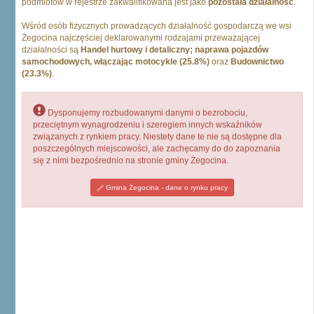
podmiotów w rejestrze zakwalifikowana jest jako
pozostała działalność
.
Wśród osób fizycznych prowadzących działalność gospodarczą we wsi
Żegocina najczęściej deklarowanymi rodzajami przeważającej
działalności są
Handel hurtowy i detaliczny; naprawa pojazdów
samochodowych, włączając motocykle (25.8%)
oraz
Budownictwo
(23.3%)
.
Dysponujemy rozbudowanymi danymi o bezrobociu,
przeciętnym wynagrodzeniu i szeregiem innych wskaźników
związanych z rynkiem pracy. Niestety dane te nie są dostępne dla
poszczególnych miejscowości, ale zachęcamy do do zapoznania
się z nimi bezpośrednio na stronie gminy Żegocina.
Gmina Żegocina - dane o rynku pracy