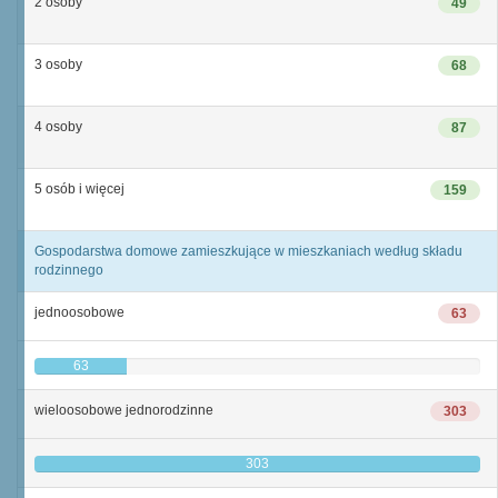
2 osoby
49
3 osoby
68
4 osoby
87
5 osób i więcej
159
Gospodarstwa domowe zamieszkujące w mieszkaniach według składu
rodzinnego
jednoosobowe
63
63
wieloosobowe jednorodzinne
303
303