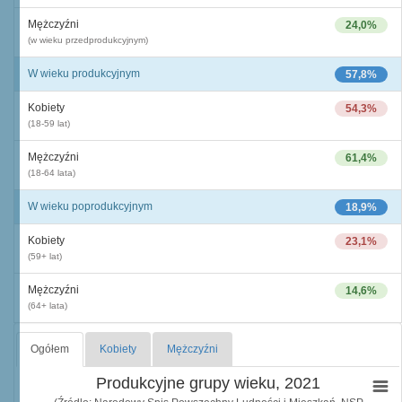
Mężczyźni
24,0%
(w wieku przedprodukcyjnym)
W wieku produkcyjnym
57,8%
Kobiety
54,3%
(18-59 lat)
Mężczyźni
61,4%
(18-64 lata)
W wieku poprodukcyjnym
18,9%
Kobiety
23,1%
(59+ lat)
Mężczyźni
14,6%
(64+ lata)
Ogółem
Kobiety
Mężczyźni
Produkcyjne grupy wieku, 2021