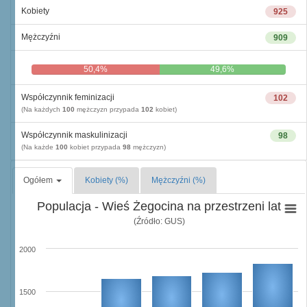
Kobiety
925
Mężczyźni
909
50,4%
49,6%
Współczynnik feminizacji
102
(Na każdych
100
mężczyzn przypada
102
kobiet)
Współczynnik maskulinizacji
98
(Na każde
100
kobiet przypada
98
mężczyzn)
Ogółem
Kobiety (%)
Mężczyźni (%)
Populacja - Wieś Żegocina na przestrzeni lat
(Źródło: GUS)
2000
1500