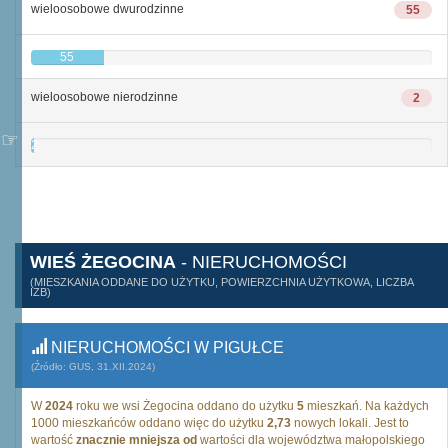
wieloosobowe dwurodzinne
55
55
wieloosobowe nierodzinne
2
2
WIEŚ ŻEGOCINA
- NIERUCHOMOŚCI
(MIESZKANIA ODDANE DO UŻYTKU, POWIERZCHNIA UŻYTKOWA, LICZBA
IZB)
NIERUCHOMOŚCI W PIGUŁCE
(Źródło: GUS, 31.XII.2024)
W
2024
roku we wsi Żegocina oddano do użytku
5
mieszkań. Na każdych
1000 mieszkańców oddano więc do użytku
2,73
nowych lokali. Jest to
wartość
znacznie mniejsza od
wartości dla województwa małopolskiego