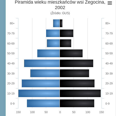
Piramida wieku mieszkańców wsi Żegocina,
2002
(Źródło: GUS)
80+
80+
70-79
70-79
60-69
60-69
50-59
50-59
40-49
40-49
30-39
30-39
20-29
20-29
10-19
10-19
0-9
0-9
150
100
50
0
50
100
150