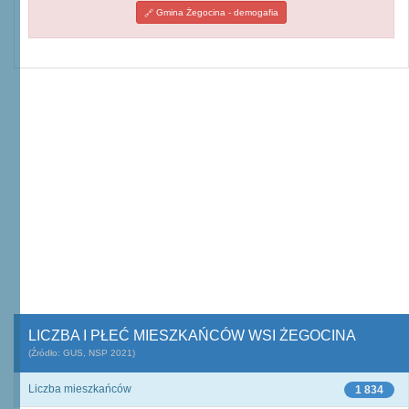
Gmina Żegocina - demogafia
LICZBA I PŁEĆ MIESZKAŃCÓW WSI ŻEGOCINA
(Źródło: GUS, NSP 2021)
Liczba mieszkańców
1 834