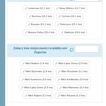
Limanowa (11,1 km)
Nowy Wiśnicz (12,7 km)
Bochnia (18,2 km)
Czchów (19,1 km)
Brzesko (22,1 km)
Dobczyce (25,1 km)
Mszana Dolna (28,4 km)
Zakliczyn (28,6 km)
Zobacz inne miejscowości w pobliżu wsi
Żegocina
Wieś Bełdno (1,9 km)
Wieś Łąkta Górna (2,8 km)
Wieś Bytomsko (2,9 km)
Wieś Rozdziele (3,1 km)
Wieś Kamionna (3,6 km)
Wieś Kierlikówka (3,8 km)
Wieś Łąkta Dolna (3,8 km)
Wieś Makowica (5,0 km)
Wieś Rajbrot (5,3 km)
Wieś Rdzawa (5,3 km)