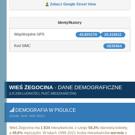
Zobacz Google Street View
Identyfikatory
Współrzędne GPS
49.805278
20.418611
Kod SIMC
0839464
WIEŚ ŻEGOCINA
- DANE DEMOGRAFICZNE
(LICZBA LUDNOŚCI, PŁEĆ MIESZKAŃCÓW)
DEMOGRAFIA W PIGUŁCE
(Źródło: GUS, NSP 2021)
Wieś Żegocina ma
1 834
mieszkańców, z czego
50,4%
stanowią kobiety,
a
49,6%
mężczyźni. W latach 1998-2021 liczba mieszkańców
wzrosła
o