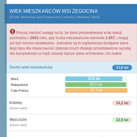
WIEK MIESZKAŃCÓW WSI ŻEGOCINA
(Źródło: Narodowy Spis Powszechny Ludności i Mieszkań 2002)
Proszę zwrócić uwagę na to, że dane prezentowane w tej sekcji
pochodzą z
2002
roku, gdy liczba mieszkańców wynosiła
1 657
, i mogą
już być mocno nieaktualne. Jednakże są to najświeższe dostępne dane
tego typu dla miejscowości statystycznych dlatego przedstawione są tutaj
dla kompletności w myśl zasady lepsze dane archiwalne, niż żadne.
Średni wiek mieszkańców
33,6 lat
33,6 lat
Wieś
36,0 lat
Małopolskie
36,7 lat
Cała Polska
Kobiety
34,2 lat
(średni wiek)
Mężczyźni
32,9 lat
(średni wiek)