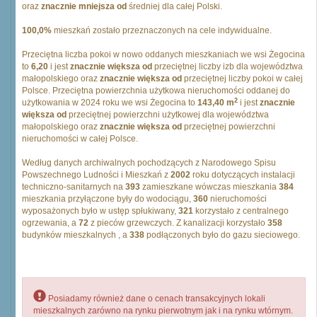
oraz
znacznie mniejsza od
średniej dla całej Polski.
100,0%
mieszkań zostało przeznaczonych na cele indywidualne.
Przeciętna liczba pokoi w nowo oddanych mieszkaniach we wsi Żegocina
to
6,20
i jest
znacznie większa od
przeciętnej liczby izb dla województwa
małopolskiego oraz
znacznie większa od
przeciętnej liczby pokoi w całej
Polsce. Przeciętna powierzchnia użytkowa nieruchomości oddanej do
2
użytkowania w 2024 roku we wsi Żegocina to
143,40 m
i jest
znacznie
większa od
przeciętnej powierzchni użytkowej dla województwa
małopolskiego oraz
znacznie większa od
przeciętnej powierzchni
nieruchomości w całej Polsce.
Według danych archiwalnych pochodzących z Narodowego Spisu
Powszechnego Ludności i Mieszkań z
2002
roku dotyczących instalacji
techniczno-sanitarnych na
393
zamieszkane wówczas mieszkania
384
mieszkania przyłączone były do wodociągu,
360
nieruchomości
wyposażonych było w ustęp spłukiwany,
321
korzystało z centralnego
ogrzewania, a
72
z pieców grzewczych. Z kanalizacji korzystało
358
budynków mieszkalnych , a
338
podłączonych było do gazu sieciowego.
Posiadamy również dane o cenach transakcyjnych lokali
mieszkalnych zarówno na rynku pierwotnym jak i na rynku wtórnym.