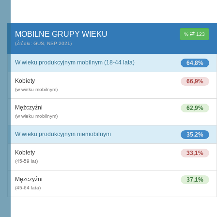
MOBILNE GRUPY WIEKU
%
123
(Źródło: GUS, NSP 2021)
W wieku produkcyjnym mobilnym (18-44 lata)
64,8%
Kobiety
66,9%
(w wieku mobilnym)
Mężczyźni
62,9%
(w wieku mobilnym)
W wieku produkcyjnym niemobilnym
35,2%
Kobiety
33,1%
(45-59 lat)
Mężczyźni
37,1%
(45-64 lata)