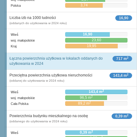
3,74
Polska
Liczba izb na 1000 ludności
16,90
(oddanych do użytkowania w 2024 roku)
16,90
Wieś
23,60
woj. małopolskie
19,95
Kraj
2
Łączna powierzchnia użytkowa w lokalach oddanych do
717 m
użytkowania w 2024
2
Przeciętna powierzchnia użytkowa nieruchomości
143,4 m
(oddanej do użytkowania w 2024 roku)
2
143,4 m
Wieś
2
96,5 m
woj. małopolskie
2
89,2 m
Cała Polska
2
Powierzchnia budynku mieszkalnego na osobę
0,39 m
(oddanego do użytkowania w 2024 roku)
2
0,39 m
Wieś