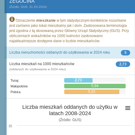
ŻEGOCINA
(Źródło: GUS, 31.XII.2024)
Oznaczenie
mieszkanie
w tym statystycznym kontekście rozumiane
jest zarówno jako lokal mieszkalny jak i dom. Zastosowana terminologia
jest zgodna z tą stosowaną przez Główny Urząd Statystyczny (GUS). Przy
obliczeniach wskaźników na 1000 ludności zastosowano
najaktualniejsze dostępne dane o liczbie mieszkańców.
Liczba nieruchomości oddanych do użytkowania w 2024 roku
5
Liczba mieszkań na 1000 mieszkańców
2,73
(oddanych do użytkowania w 2024 roku)
2,73
Tutaj
5,94
Małopolskie
5,33
Polska
Liczba mieszkań oddanych do użytku w
latach 2008-2024
(Źródło: GUS)
15