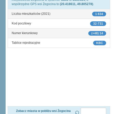
współrzędne GPS wsi Żegocina to
(20.418611, 49.805278)
.
Liczba mieszkańców (2021)
1 834
Kod pocztowy
32-731
Numer kierunkowy
(+48) 14
Tablice rejestracyjne
KBC
Zobacz miasta w pobliżu wsi Żegocina