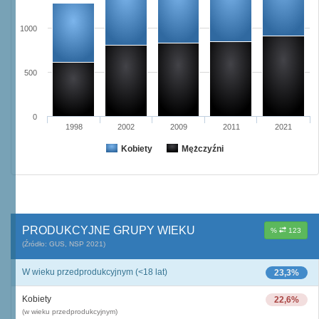
1000
500
0
1998
2002
2009
2011
2021
Kobiety
Mężczyźni
PRODUKCYJNE GRUPY WIEKU
%
123
(Źródło: GUS, NSP 2021)
W wieku przedprodukcyjnym (<18 lat)
23,3%
Kobiety
22,6%
(w wieku przedprodukcyjnym)