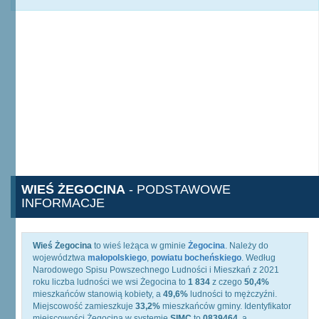
WIEŚ ŻEGOCINA
- PODSTAWOWE
INFORMACJE
Wieś Żegocina
to wieś leżąca w gminie
Żegocina
. Należy do
województwa
małopolskiego
,
powiatu bocheńskiego
. Według
Narodowego Spisu Powszechnego Ludności i Mieszkań z 2021
roku liczba ludności we wsi Żegocina to
1 834
z czego
50,4%
mieszkańców stanowią kobiety, a
49,6%
ludności to mężczyźni.
Miejscowość zamieszkuje
33,2%
mieszkańców gminy. Identyfikator
miejscowości Żegocina w systemie
SIMC
to
0839464
, a