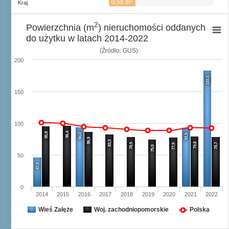
2
0,58 m
Kraj
2
Powierzchnia (m
) nieruchomości oddanych
do użytku w latach 2014-2022
(Źródło: GUS)
200
183,5
150
100
96,4
95,8
94,0
93,5
86,9
83,3
79,8
78,9
78,7
77,9
75,0
50
47,0
0
2014
2015
2016
2017
2018
2019
2020
2021
2022
Wieś Załęże
Woj. zachodniopomorskie
Polska