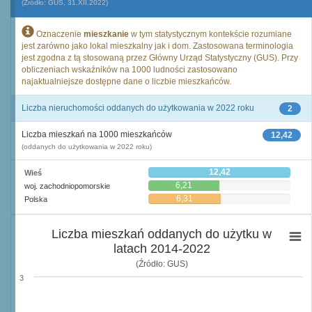
(Źródło: GUS, 31.XII.2022)
Oznaczenie
mieszkanie
w tym statystycznym kontekście rozumiane
jest zarówno jako lokal mieszkalny jak i dom. Zastosowana terminologia
jest zgodna z tą stosowaną przez Główny Urząd Statystyczny (GUS). Przy
obliczeniach wskaźników na 1000 ludności zastosowano
najaktualniejsze dostępne dane o liczbie mieszkańców.
Liczba nieruchomości oddanych do użytkowania w 2022 roku
2
Liczba mieszkań na 1000 mieszkańców
12,42
(oddanych do użytkowania w 2022 roku)
12,42
Wieś
6,21
woj. zachodniopomorskie
6,31
Polska
Liczba mieszkań oddanych do użytku w
latach 2014-2022
(Źródło: GUS)
3