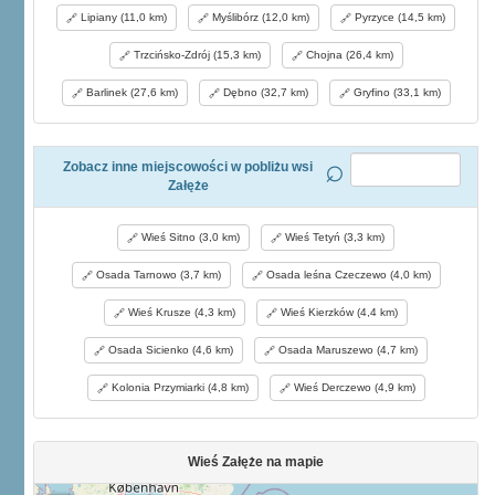
Lipiany (11,0 km)
Myślibórz (12,0 km)
Pyrzyce (14,5 km)
Trzcińsko-Zdrój (15,3 km)
Chojna (26,4 km)
Barlinek (27,6 km)
Dębno (32,7 km)
Gryfino (33,1 km)
Zobacz inne miejscowości w pobliżu wsi
Załęże
Wieś Sitno (3,0 km)
Wieś Tetyń (3,3 km)
Osada Tarnowo (3,7 km)
Osada leśna Czeczewo (4,0 km)
Wieś Krusze (4,3 km)
Wieś Kierzków (4,4 km)
Osada Sicienko (4,6 km)
Osada Maruszewo (4,7 km)
Kolonia Przymiarki (4,8 km)
Wieś Derczewo (4,9 km)
Wieś Załęże na mapie