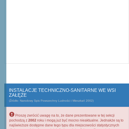
INSTALACJE TECHNICZNO-SANITARNE WE WSI
ZAŁĘŻE
(Źródło: Narodowy Spis Powszechny Ludności i Mieszkań 2002)
Proszę zwrócić uwagę na to, że dane prezentowane w tej sekcji
pochodzą z
2002
roku i mogą już być mocno nieaktualne. Jednakże są to
najświeższe dostępne dane tego typu dla miejscowości statystycznych