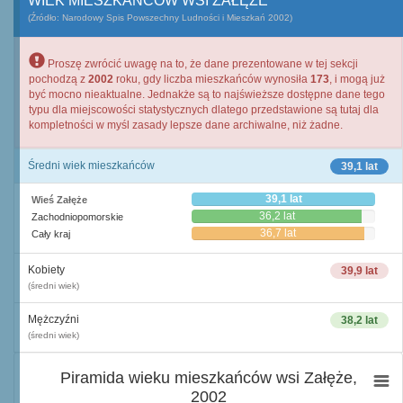
WIEK MIESZKAŃCÓW WSI ZAŁĘŻE
(Źródło: Narodowy Spis Powszechny Ludności i Mieszkań 2002)
Proszę zwrócić uwagę na to, że dane prezentowane w tej sekcji
pochodzą z
2002
roku, gdy liczba mieszkańców wynosiła
173
, i mogą już
być mocno nieaktualne. Jednakże są to najświeższe dostępne dane tego
typu dla miejscowości statystycznych dlatego przedstawione są tutaj dla
kompletności w myśl zasady lepsze dane archiwalne, niż żadne.
Średni wiek mieszkańców
39,1 lat
39,1 lat
Wieś Załęże
36,2 lat
Zachodniopomorskie
36,7 lat
Cały kraj
Kobiety
39,9 lat
(średni wiek)
Mężczyźni
38,2 lat
(średni wiek)
Piramida wieku mieszkańców wsi Załęże,
2002