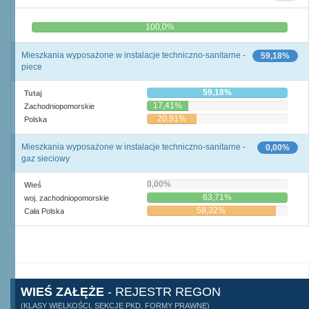
0,0%
100,0%
Mieszkania wyposażone w instalacje techniczno-sanitarne -
59,18%
piece
59,18%
Tutaj
17,41%
Zachodniopomorskie
20,91%
Polska
Mieszkania wyposażone w instalacje techniczno-sanitarne -
0,00%
gaz sieciowy
0,00%
Wieś
63,71%
woj. zachodniopomorskie
58,32%
Cała Polska
WIEŚ ZAŁĘŻE
- REJESTR REGON
(KLASY WIELKOŚCI, SEKCJE PKD, FORMY PRAWNE)