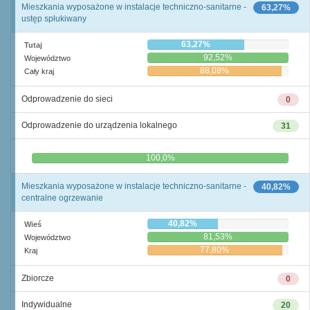
Mieszkania wyposażone w instalacje techniczno-sanitarne -
63,27%
ustęp spłukiwany
63,27%
Tutaj
92,52%
Województwo
88,08%
Cały kraj
Odprowadzenie do sieci
0
Odprowadzenie do urządzenia lokalnego
31
0,0%
100,0%
Mieszkania wyposażone w instalacje techniczno-sanitarne -
40,82%
centralne ogrzewanie
40,82%
Wieś
81,53%
Województwo
77,80%
Kraj
Zbiorcze
0
Indywidualne
20