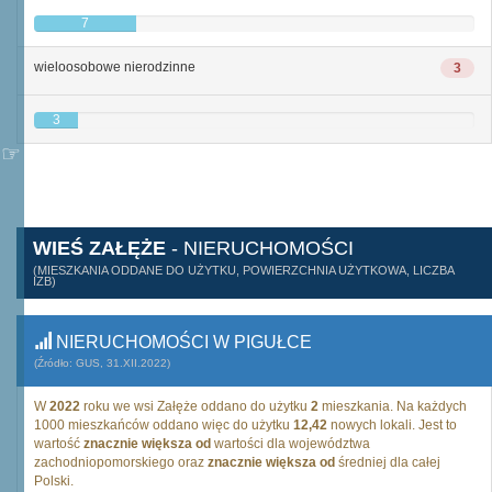
7
wieloosobowe nierodzinne
3
3
WIEŚ ZAŁĘŻE
- NIERUCHOMOŚCI
(MIESZKANIA ODDANE DO UŻYTKU, POWIERZCHNIA UŻYTKOWA, LICZBA
IZB)
NIERUCHOMOŚCI W PIGUŁCE
(Źródło: GUS, 31.XII.2022)
W
2022
roku we wsi Załęże oddano do użytku
2
mieszkania. Na każdych
1000 mieszkańców oddano więc do użytku
12,42
nowych lokali. Jest to
wartość
znacznie większa od
wartości dla województwa
zachodniopomorskiego oraz
znacznie większa od
średniej dla całej
Polski.