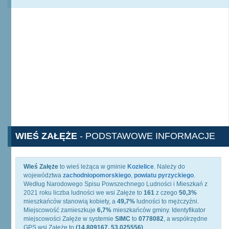
WIEŚ ZAŁĘŻE
- PODSTAWOWE INFORMACJE
Wieś Załęże
to wieś leżąca w gminie
Kozielice
. Należy do
województwa
zachodniopomorskiego
,
powiatu pyrzyckiego
.
Według Narodowego Spisu Powszechnego Ludności i Mieszkań z
2021 roku liczba ludności we wsi Załęże to
161
z czego
50,3%
mieszkańców stanowią kobiety, a
49,7%
ludności to mężczyźni.
Miejscowość zamieszkuje
6,7%
mieszkańców gminy. Identyfikator
miejscowości Załęże w systemie
SIMC
to
0778082
, a współrzędne
GPS wsi Załęże to
(14.809167, 53.025556)
.