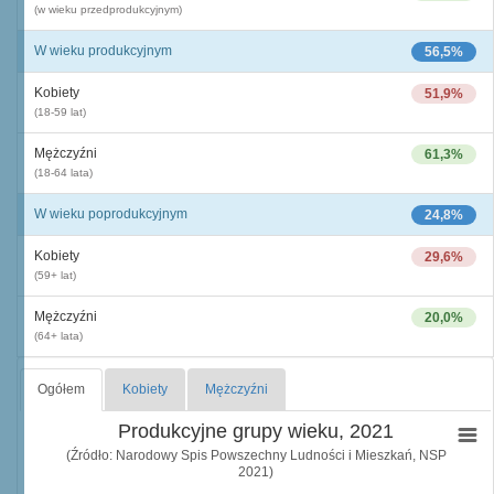
(w wieku przedprodukcyjnym)
W wieku produkcyjnym
56,5%
Kobiety
51,9%
(18-59 lat)
Mężczyźni
61,3%
(18-64 lata)
W wieku poprodukcyjnym
24,8%
Kobiety
29,6%
(59+ lat)
Mężczyźni
20,0%
(64+ lata)
Ogółem
Kobiety
Mężczyźni
Produkcyjne grupy wieku, 2021
(Źródło: Narodowy Spis Powszechny Ludności i Mieszkań, NSP
2021)