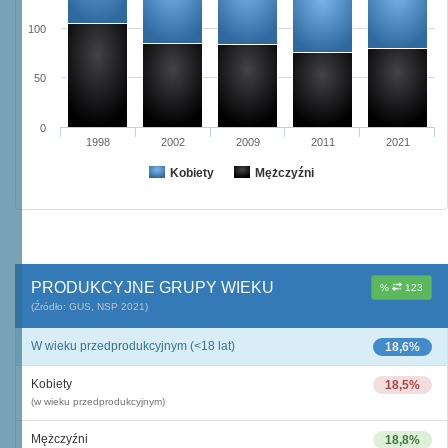
100
50
0
1998
2002
2009
2011
2021
Kobiety
Mężczyźni
PRODUKCYJNE GRUPY WIEKU
%
123
(Źródło: GUS, NSP 2021)
W wieku przedprodukcyjnym (<18 lat)
18,6%
Kobiety
18,5%
(w wieku przedprodukcyjnym)
Mężczyźni
18,8%