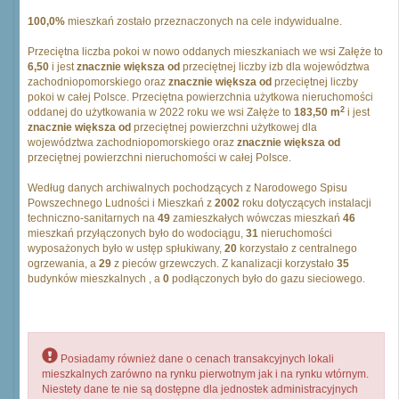
100,0%
mieszkań zostało przeznaczonych na cele indywidualne.
Przeciętna liczba pokoi w nowo oddanych mieszkaniach we wsi Załęże to
6,50
i jest
znacznie większa od
przeciętnej liczby izb dla województwa
zachodniopomorskiego oraz
znacznie większa od
przeciętnej liczby
pokoi w całej Polsce. Przeciętna powierzchnia użytkowa nieruchomości
2
oddanej do użytkowania w 2022 roku we wsi Załęże to
183,50 m
i jest
znacznie większa od
przeciętnej powierzchni użytkowej dla
województwa zachodniopomorskiego oraz
znacznie większa od
przeciętnej powierzchni nieruchomości w całej Polsce.
Według danych archiwalnych pochodzących z Narodowego Spisu
Powszechnego Ludności i Mieszkań z
2002
roku dotyczących instalacji
techniczno-sanitarnych na
49
zamieszkałych wówczas mieszkań
46
mieszkań przyłączonych było do wodociągu,
31
nieruchomości
wyposażonych było w ustęp spłukiwany,
20
korzystało z centralnego
ogrzewania, a
29
z pieców grzewczych. Z kanalizacji korzystało
35
budynków mieszkalnych , a
0
podłączonych było do gazu sieciowego.
Posiadamy również dane o cenach transakcyjnych lokali
mieszkalnych zarówno na rynku pierwotnym jak i na rynku wtórnym.
Niestety dane te nie są dostępne dla jednostek administracyjnych