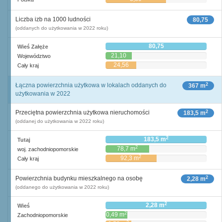
Liczba izb na 1000 ludności
80,75
(oddanych do użytkowania w 2022 roku)
80,75
Wieś Załęże
21,10
Województwo
24,56
Cały kraj
2
Łączna powierzchnia użytkowa w lokalach oddanych do
367 m
użytkowania w 2022
2
Przeciętna powierzchnia użytkowa nieruchomości
183,5 m
(oddanej do użytkowania w 2022 roku)
2
183,5 m
Tutaj
2
78,7 m
woj. zachodniopomorskie
2
92,3 m
Cały kraj
2
Powierzchnia budynku mieszkalnego na osobę
2,28 m
(oddanego do użytkowania w 2022 roku)
2
2,28 m
Wieś
2
0,49 m
Zachodniopomorskie