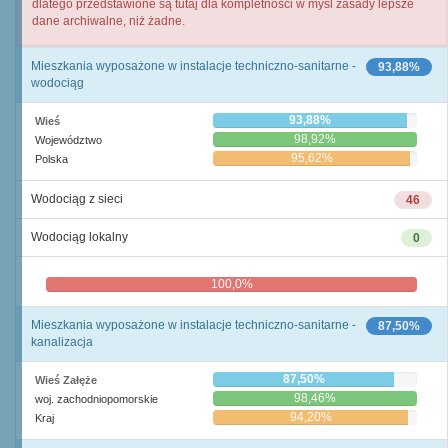
dlatego przedstawione są tutaj dla kompletności w myśl zasady lepsze
dane archiwalne, niż żadne.
Mieszkania wyposażone w instalacje techniczno-sanitarne -
93,88%
wodociąg
93,88%
Wieś
98,92%
Województwo
95,62%
Polska
Wodociąg z sieci
46
Wodociąg lokalny
0
100,0%
0,0%
Mieszkania wyposażone w instalacje techniczno-sanitarne -
87,50%
kanalizacja
87,50%
Wieś Załęże
98,46%
woj. zachodniopomorskie
94,20%
Kraj