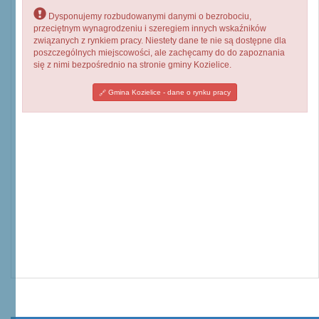
Dysponujemy rozbudowanymi danymi o bezrobociu,
przeciętnym wynagrodzeniu i szeregiem innych wskaźników
związanych z rynkiem pracy. Niestety dane te nie są dostępne dla
poszczególnych miejscowości, ale zachęcamy do do zapoznania
się z nimi bezpośrednio na stronie gminy Kozielice.
Gmina Kozielice - dane o rynku pracy