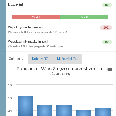
Mężczyźni
80
50,3%
49,7%
Współczynnik feminizacji
101
(Na każdych
100
mężczyzn przypada
101
kobiet)
Współczynnik maskulinizacji
99
(Na każde
100
kobiet przypada
99
mężczyzn)
Ogółem
Kobiety (%)
Mężczyźni (%)
Populacja - Wieś Załęże na przestrzeni lat
(Źródło: GUS)
250
200
150