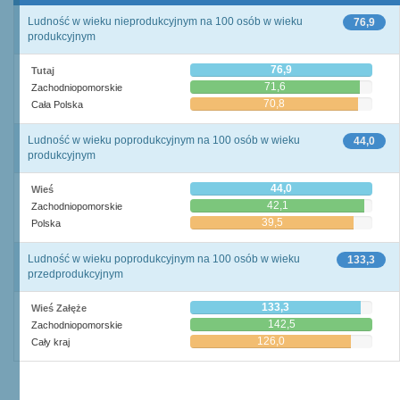
Ludność w wieku nieprodukcyjnym na 100 osób w wieku
76,9
produkcyjnym
76,9
Tutaj
71,6
Zachodniopomorskie
70,8
Cała Polska
Ludność w wieku poprodukcyjnym na 100 osób w wieku
44,0
produkcyjnym
44,0
Wieś
42,1
Zachodniopomorskie
39,5
Polska
Ludność w wieku poprodukcyjnym na 100 osób w wieku
133,3
przedprodukcyjnym
133,3
Wieś Załęże
142,5
Zachodniopomorskie
126,0
Cały kraj