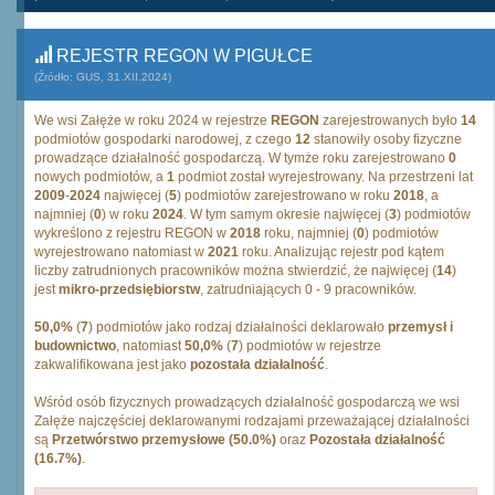
REJESTR REGON W PIGUŁCE
(Źródło: GUS, 31.XII.2024)
We wsi Załęże w roku 2024 w rejestrze
REGON
zarejestrowanych było
14
podmiotów gospodarki narodowej, z czego
12
stanowiły osoby fizyczne
prowadzące działalność gospodarczą. W tymże roku zarejestrowano
0
nowych podmiotów, a
1
podmiot został wyrejestrowany. Na przestrzeni lat
2009
-
2024
najwięcej (
5
) podmiotów zarejestrowano w roku
2018
, a
najmniej (
0
) w roku
2024
. W tym samym okresie najwięcej (
3
) podmiotów
wykreślono z rejestru REGON w
2018
roku, najmniej (
0
) podmiotów
wyrejestrowano natomiast w
2021
roku. Analizując rejestr pod kątem
liczby zatrudnionych pracowników można stwierdzić, że najwięcej (
14
)
jest
mikro-przedsiębiorstw
, zatrudniających 0 - 9 pracowników.
50,0%
(
7
) podmiotów jako rodzaj działalności deklarowało
przemysł i
budownictwo
, natomiast
50,0%
(
7
) podmiotów w rejestrze
zakwalifikowana jest jako
pozostała działalność
.
Wśród osób fizycznych prowadzących działalność gospodarczą we wsi
Załęże najczęściej deklarowanymi rodzajami przeważającej działalności
są
Przetwórstwo przemysłowe (50.0%)
oraz
Pozostała działalność
(16.7%)
.