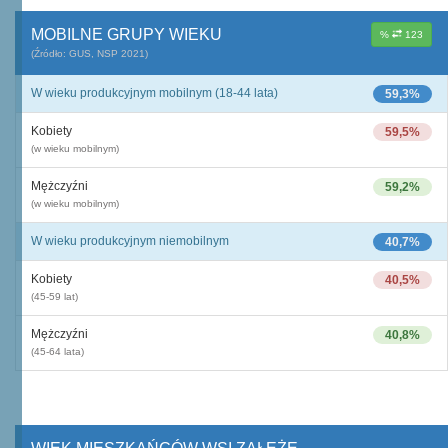
MOBILNE GRUPY WIEKU
%
123
(Źródło: GUS, NSP 2021)
W wieku produkcyjnym mobilnym (18-44 lata)
59,3%
Kobiety
59,5%
(w wieku mobilnym)
Mężczyźni
59,2%
(w wieku mobilnym)
W wieku produkcyjnym niemobilnym
40,7%
Kobiety
40,5%
(45-59 lat)
Mężczyźni
40,8%
(45-64 lata)