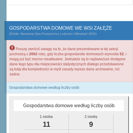
GOSPODARSTWA DOMOWE WE WSI ZAŁĘŻE
(Źródło: Narodowy Spis Powszechny Ludności i Mieszkań 2002)
Proszę zwrócić uwagę na to, że dane prezentowane w tej sekcji
pochodzą z
2002
roku, gdy liczba gospodarstw domowych wynosiła
52
, i
mogą już być mocno nieaktualne. Jednakże są to najświeższe dostępne
dane tego typu dla miejscowości statystycznych dlatego przedstawione
są tutaj dla kompletności w myśl zasady lepsze dane archiwalne, niż
żadne.
Gospodarstwa domowe według liczby osób
Gospodarstwa domowe według liczby osób
1 osoba
2 osoby
11
9