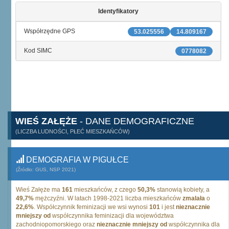
Identyfikatory
Współrzędne GPS
53.025556
14.809167
Kod SIMC
0778082
WIEŚ ZAŁĘŻE
- DANE DEMOGRAFICZNE
(LICZBA LUDNOŚCI, PŁEĆ MIESZKAŃCÓW)
DEMOGRAFIA W PIGUŁCE
(Źródło: GUS, NSP 2021)
Wieś Załęże ma
161
mieszkańców, z czego
50,3%
stanowią kobiety, a
49,7%
mężczyźni. W latach 1998-2021 liczba mieszkańców
zmalała
o
22,6%
. Współczynnik feminizacji we wsi wynosi
101
i jest
nieznacznie
mniejszy od
współczynnika feminizacji dla województwa
zachodniopomorskiego oraz
nieznacznie mniejszy od
współczynnika dla