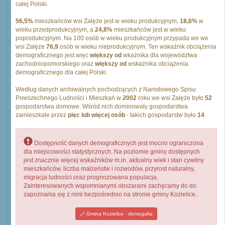
całej Polski.
56,5%
mieszkańców wsi Załęże jest w wieku produkcyjnym,
18,6%
w
wieku przedprodukcyjnym, a
24,8%
mieszkańców jest w wieku
poprodukcyjnym. Na 100 osób w wieku produkcyjnym przypada we we
wsi Załęże
76,9
osób w wieku nieprodukcyjnym. Ten wskaźnik obciążenia
demograficznego jest więc
większy od
wkażnika dla województwa
zachodniopomorskiego oraz
większy od
wskażnika obciążenia
demograficznego dla całej Polski.
Według danych archiwalnych pochodzących z Narodowego Spisu
Powszechnego Ludności i Mieszkań w
2002
roku we wsi Załęże było
52
gospodarstwa domowe. Wśród nich dominowały gospodarstwa
zamieszkałe przez
pięc lub więcej osób
- takich gospodarstw było
14
.
Dostępność danych demograficznych jest mocno ograniczona
dla miejscowości statystycznych. Na poziomie gminy dostępnych
jest znacznie więcej wskaźników m.in. aktualny wiek i stan cywilny
mieszkańców, liczba małżeństw i rozwodów, przyrost naturalny,
migracja ludności oraz prognozowana populacja.
Zainteresowanych wspomnianymi obszarami zachęcamy do do
zapoznania się z nimi bezpośrednio na stronie gminy Kozielice.
Gmina Kozielice - demogafia