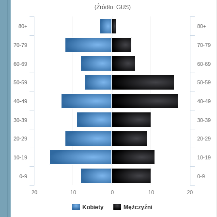
(Źródło: GUS)
80+
80+
70-79
70-79
60-69
60-69
50-59
50-59
40-49
40-49
30-39
30-39
20-29
20-29
10-19
10-19
0-9
0-9
20
10
0
10
20
Kobiety
Mężczyźni