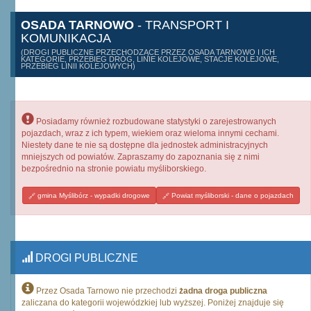
OSADA TARNOWO
- TRANSPORT I
KOMUNIKACJA
(DROGI PUBLICZNE PRZECHODZĄCE PRZEZ OSADA TARNOWO I ICH
KATEGORIE, PRZEBIEG DRÓG, LINIE KOLEJOWE, STACJE KOLEJOWE,
PRZEBIEG LINII KOLEJOWYCH)
Posiadamy również rozbudowane statystyki o zarejestrowanych
pojazdach, wraz z ich typem, wiekiem oraz wieloma innymi cechami.
Niestety dane te nie są dostępne dla jednostek administracyjnych
mniejszych od powiatów. Zapraszamy do zapoznania się z nimi
bezpośrednio na stronie powiatu myśliborskiego.
gmina Myślibórz - wypadki drogowe
Powiat myśliborski - dane o pojazdach
DROGI PUBLICZNE
Przez Osada Tarnowo nie przechodzi
żadna droga publiczna
zaliczana do kategorii wojewódzkiej lub wyższej. Poniżej znajduje się