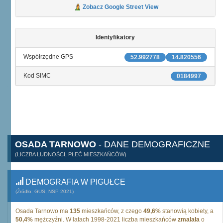
Zobacz Google Street View
Identyfikatory
Współrzędne GPS
52.992778
14.820556
Kod SIMC
0184997
OSADA TARNOWO
- DANE DEMOGRAFICZNE
(LICZBA LUDNOŚCI, PŁEĆ MIESZKAŃCÓW)
DEMOGRAFIA W PIGUŁCE
(Źródło: GUS, NSP 2021)
Osada Tarnowo ma
135
mieszkańców, z czego
49,6%
stanowią kobiety, a
50,4%
mężczyźni. W latach 1998-2021 liczba mieszkańców
zmalała
o