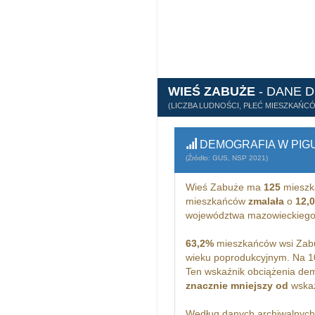
WIEŚ ZABUŻE
- DANE 
(LICZBA LUDNOŚCI, PŁEĆ MIESZKAŃC
DEMOGRAFIA W PIG
(Źródło: GUS, NSP 2021)
Wieś Zabuże ma
125
mieszk
mieszkańców
zmalała
o
12,
województwa mazowieckiego
63,2%
mieszkańców wsi Zabu
wieku poprodukcyjnym. Na 1
Ten wskaźnik obciążenia dem
znacznie mniejszy od
wskaż
Według danych archiwalnyc