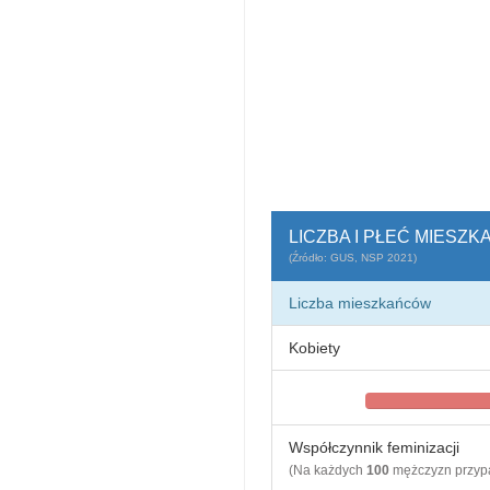
LICZBA I PŁEĆ MIESZ
(Źródło: GUS, NSP 2021)
Liczba mieszkańców
Kobiety
Współczynnik feminizacji
(Na każdych
100
mężczyzn przy