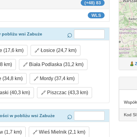
(+48) 83
WLS
 pobliżu wsi Zabuże
 (17,6 km)
Łosice (24,7 km)
,8 km)
Biała Podlaska (31,2 km)
 (34,8 km)
Mordy (37,4 km)
ski (40,3 km)
Piszczac (43,3 km)
Współ
Kod S
ości w pobliżu wsi Zabuże
 (1,7 km)
Wieś Mielnik (2,1 km)