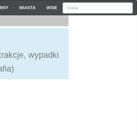
INY
MIASTA
WSIE
rakcje, wypadki
fia)