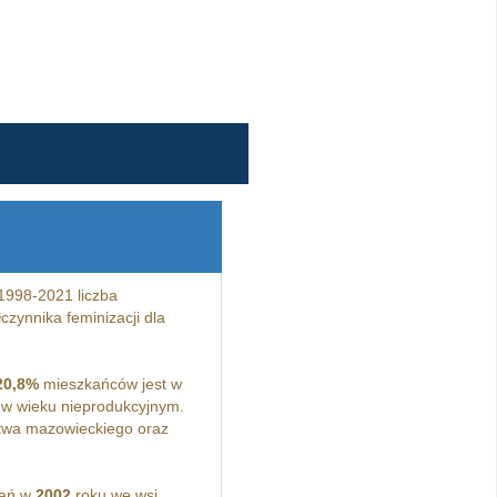
1998-2021 liczba
zynnika feminizacji dla
20,8%
mieszkańców jest w
w wieku nieprodukcyjnym.
twa mazowieckiego oraz
kań w
2002
roku we wsi