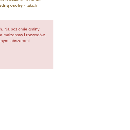
jedną osobę
- takich
h. Na poziomie gminy
zba małżeństw i rozwodów,
ianymi obszarami