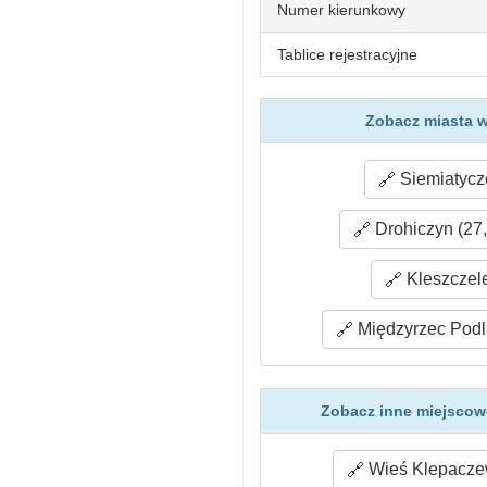
Numer kierunkowy
Tablice rejestracyjne
Zobacz miasta w
Siemiatycze
Drohiczyn (27
Kleszczele
Międzyrzec Podla
Zobacz inne miejscow
Wieś Klepaczew