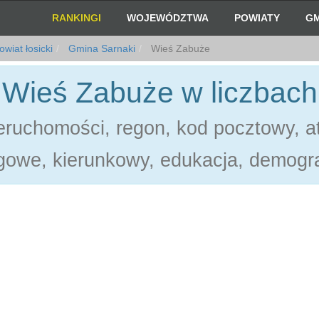
RANKINGI
WOJEWÓDZTWA
POWIATY
GM
wiat łosicki
Gmina Sarnaki
Wieś Zabuże
Wieś Zabuże w liczbach
ruchomości, regon, kod pocztowy, at
gowe, kierunkowy, edukacja, demogra