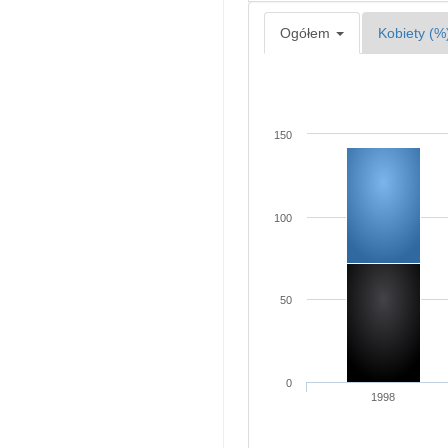
Ogółem
Kobiety (%
150
100
50
0
1998