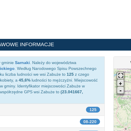
AWOWE INFORMACJE
w gminie
Sarnaki
. Należy do województwa
ickiego
. Według Narodowego Spisu Powszechnego
ku liczba ludności we wsi Zabuże to
125
z czego
kobiety, a
45,6%
ludności to mężczyźni. Miejscowość
 gminy. Identyfikator miejscowości Zabuże w
 współrzędne GPS wsi Zabuże to
(23.041667,
125
08-220