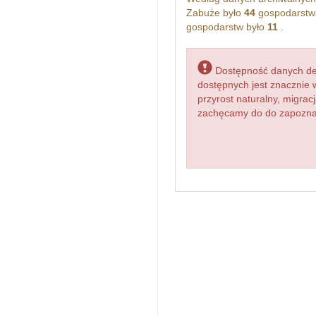
Zabuże było
44
gospodarstw
gospodarstw było
11
.
Dostępność danych dem
dostępnych jest znacznie 
przyrost naturalny, migr
zachęcamy do do zapoznani