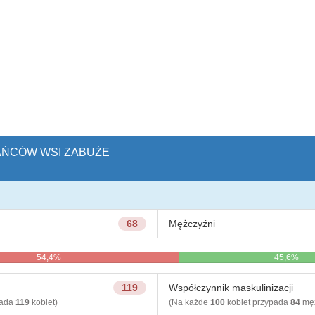
KAŃCÓW WSI ZABUŻE
68
Mężczyźni
54,4%
45,6%
119
Współczynnik maskulinizacji
pada
119
kobiet)
(Na każde
100
kobiet przypada
84
męż