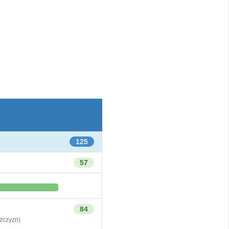
125
57
84
czyzn)