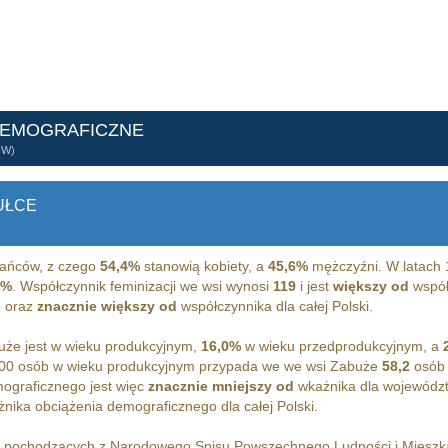
DEMOGRAFICZNE
ÓW)
UŁCE
ańców, z czego
54,4%
stanowią kobiety, a
45,6%
mężczyźni. W latach 
0%
. Współczynnik feminizacji we wsi wynosi
119
i jest
większy od
współc
 oraz
znacznie większy od
współczynnika dla całej Polski.
że jest w wieku produkcyjnym,
16,0%
w wieku przedprodukcyjnym, a
00 osób w wieku produkcyjnym przypada we we wsi Zabuże
58,2
osób 
ograficznego jest więc
znacznie mniejszy od
wkażnika dla wojewódz
nika obciążenia demograficznego dla całej Polski.
h pochodzących z Narodowego Spisu Powszechnego Ludności i Miesz