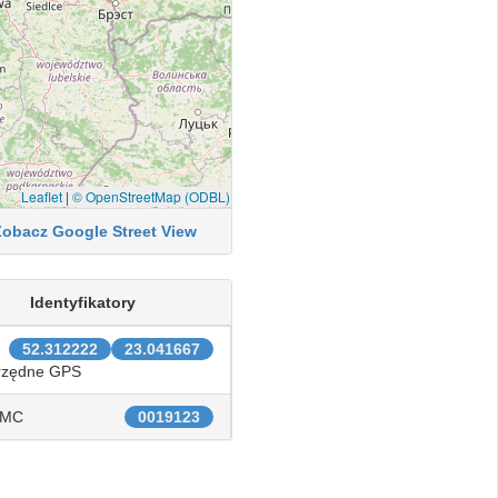
Leaflet
|
© OpenStreetMap (ODBL)
Zobacz Google Street View
Identyfikatory
52.312222
23.041667
rzędne GPS
IMC
0019123