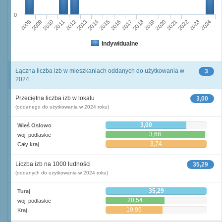
0
2011
2017
2012
2023
2018
2013
2024
2019
2008
2014
2020
2009
2015
2021
2010
2016
2022
Indywidualne
Łączna liczba izb w mieszkaniach oddanych do użytkowania w
3
2024
Przeciętna liczba izb w lokalu
3,00
(oddanego do użytkowania w 2024 roku)
3,00
Wieś Osłowo
3,68
woj. podlaskie
3,74
Cały kraj
Liczba izb na 1000 ludności
35,29
(oddanych do użytkowania w 2024 roku)
35,29
Tutaj
20,54
woj. podlaskie
19,95
Kraj