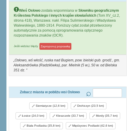
Wieś Osłowo
została wspomniana w
Słowniku geograficznym
Królestwa Polskiego i innych krajów słowiańskich
(Tom XV_cz.2,
strona 418), Warszawa: nakł. Filipa Sulimierskiego i Władysława
Walewskiego, 1880-1914. Poniższy cytat został ptrzetworzony
automatycznie za pomocą oprogramowania optycznego
rozpoznawania znaków (OCR).
Jeśli widzisz błędy
Zaproponuj poprawkę
Osłowo, wś włość, ruska nad Bugiem, pow. bielski gub. grodź., gm.
Aleksandrówka (Radziłówka), par. Mielnik (5 w.), 50 w. od Bielska
351 dz.
Zobacz miasta w pobliżu wsi Osłowo
Siemiatycze (12,6 km)
Drohiczyn (23,5 km)
Łosice (24,0 km)
Kleszczele (33,7 km)
Mordy (35,7 km)
Biała Podlaska (35,8 km)
Międzyrzec Podlaski (42,6 km)