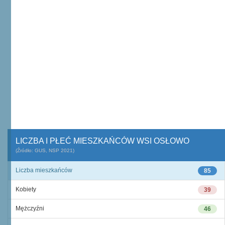
LICZBA I PŁEĆ MIESZKAŃCÓW WSI OSŁOWO
(Źródło: GUS, NSP 2021)
Liczba mieszkańców
85
Kobiety
39
Mężczyźni
46