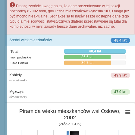
Proszę zwrócić uwagę na to, że dane prezentowane w tej sekcji
pochodzą z
2002
roku, gdy liczba mieszkańców wynosiła
103
, i mogą już
być mocno nieaktualne. Jednakże są to najświeższe dostępne dane tego
typu dla miejscowości statystycznych dlatego przedstawione są tutaj dla
kompletności w myśl zasady lepsze dane archiwalne, niż żadne.
Średni wiek mieszkańców
48,4 lat
48,4 lat
Tutaj
36,6 lat
woj. podlaskie
36,7 lat
Cała Polska
Kobiety
49,9 lat
(średni wiek)
Mężczyźni
47,0 lat
(średni wiek)
Piramida wieku mieszkańców wsi Osłowo,
2002
(Źródło: GUS)