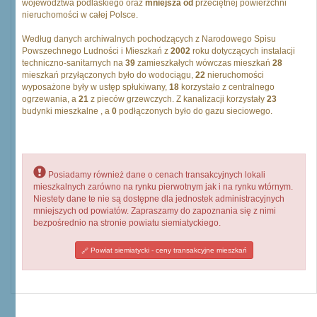
województwa podlaskiego oraz
mniejsza od
przeciętnej powierzchni
nieruchomości w całej Polsce.
Według danych archiwalnych pochodzących z Narodowego Spisu
Powszechnego Ludności i Mieszkań z
2002
roku dotyczących instalacji
techniczno-sanitarnych na
39
zamieszkałych wówczas mieszkań
28
mieszkań przyłączonych było do wodociągu,
22
nieruchomości
wyposażone były w ustęp spłukiwany,
18
korzystało z centralnego
ogrzewania, a
21
z pieców grzewczych. Z kanalizacji korzystały
23
budynki mieszkalne , a
0
podłączonych było do gazu sieciowego.
Posiadamy również dane o cenach transakcyjnych lokali
mieszkalnych zarówno na rynku pierwotnym jak i na rynku wtórnym.
Niestety dane te nie są dostępne dla jednostek administracyjnych
mniejszych od powiatów. Zapraszamy do zapoznania się z nimi
bezpośrednio na stronie powiatu siemiatyckiego.
Powiat siemiatycki - ceny transakcyjne mieszkań