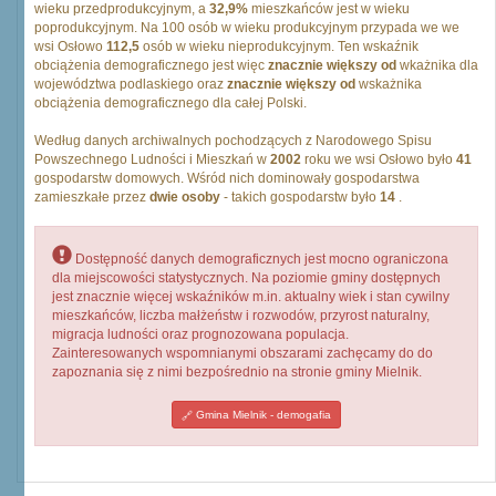
wieku przedprodukcyjnym, a
32,9%
mieszkańców jest w wieku
poprodukcyjnym. Na 100 osób w wieku produkcyjnym przypada we we
wsi Osłowo
112,5
osób w wieku nieprodukcyjnym. Ten wskaźnik
obciążenia demograficznego jest więc
znacznie większy od
wkażnika dla
województwa podlaskiego oraz
znacznie większy od
wskażnika
obciążenia demograficznego dla całej Polski.
Według danych archiwalnych pochodzących z Narodowego Spisu
Powszechnego Ludności i Mieszkań w
2002
roku we wsi Osłowo było
41
gospodarstw domowych. Wśród nich dominowały gospodarstwa
zamieszkałe przez
dwie osoby
- takich gospodarstw było
14
.
Dostępność danych demograficznych jest mocno ograniczona
dla miejscowości statystycznych. Na poziomie gminy dostępnych
jest znacznie więcej wskaźników m.in. aktualny wiek i stan cywilny
mieszkańców, liczba małżeństw i rozwodów, przyrost naturalny,
migracja ludności oraz prognozowana populacja.
Zainteresowanych wspomnianymi obszarami zachęcamy do do
zapoznania się z nimi bezpośrednio na stronie gminy Mielnik.
Gmina Mielnik - demogafia