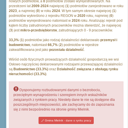
nowych podmiotów, a
0
podmiotów zostało wyrejestrowanych. Na
przestrzeni lat
2009
-
2024
najwięcej (
1
) podmiotów zarejestrowano w roku
2023
, a najmniej (
0
) w roku
2024
. W tym samym okresie najwięcej (
1
)
podmiotów wykreślono z rejestru REGON w
2020
roku, najmniej (
0
)
podmiotów wyrejestrowano natomiast w
2024
roku. Analizując rejestr pod
kątem liczby zatrudnionych pracowników można stwierdzić, że najwięcej
(
3
) jest
mikro-przedsiębiorstw
, zatrudniających 0 - 9 pracowników.
33,3%
(
1
) podmiotów jako rodzaj działalności deklarowało
przemysł i
budownictwo
, natomiast
66,7%
(
2
) podmiotów w rejestrze
zakwalifikowana jest jako
pozostała działalność
.
Wśród osób fizycznych prowadzących działalność gospodarczą we wsi
Osłowo najczęściej deklarowanymi rodzajami przeważającej działalności
są
Budownictwo (33.3%)
oraz
Działalność związana z obsługą rynku
nieruchomości (33.3%)
.
Dysponujemy rozbudowanymi danymi o bezrobociu,
przeciętnym wynagrodzeniu i szeregiem innych wskaźników
związanych z rynkiem pracy. Niestety dane te nie są dostępne dla
poszczególnych miejscowości, ale zachęcamy do do zapoznania
się z nimi bezpośrednio na stronie gminy Mielnik.
Gmina Mielnik - dane o rynku pracy