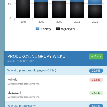
50
0
1998
2002
2009
2011
2021
Kobiety
Mężczyźni
PRODUKCYJNE GRUPY WIEKU
%
123
(Źródło: GUS, NSP 2021)
W wieku przedprodukcyjnym (<18 lat)
20,0%
Kobiety
12,8%
(w wieku przedprodukcyjnym)
Mężczyźni
26,1%
(w wieku przedprodukcyjnym)
W wieku produkcyjnym
47,1%