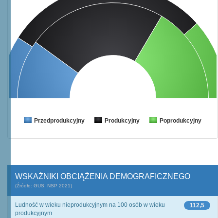
Przedprodukcyjny
Produkcyjny
Poprodukcyjny
WSKAŹNIKI OBCIĄŻENIA DEMOGRAFICZNEGO
(Źródło: GUS, NSP 2021)
Ludność w wieku nieprodukcyjnym na 100 osób w wieku
112,5
produkcyjnym