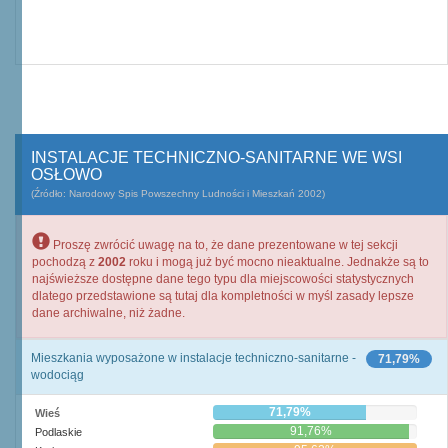
INSTALACJE TECHNICZNO-SANITARNE WE WSI
OSŁOWO
(Źródło: Narodowy Spis Powszechny Ludności i Mieszkań 2002)
Proszę zwrócić uwagę na to, że dane prezentowane w tej sekcji
pochodzą z
2002
roku i mogą już być mocno nieaktualne. Jednakże są to
najświeższe dostępne dane tego typu dla miejscowości statystycznych
dlatego przedstawione są tutaj dla kompletności w myśl zasady lepsze
dane archiwalne, niż żadne.
Mieszkania wyposażone w instalacje techniczno-sanitarne -
71,79%
wodociąg
71,79%
Wieś
91,76%
Podlaskie