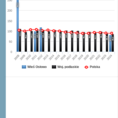
250
252,0
200
150
119,0
100
111,1
106,1
103,2
103,2
103,5
102,8
101,6
100,3
100,5
100,0
100,0
98,2
96,5
95,2
95,7
91,5
88,4
86,0
82,0
50
0
2008
2009
2010
2011
2012
2013
2014
2015
2016
2017
2018
2019
2020
2021
2022
2023
2024
Wieś Osłowo
Woj. podlaskie
Polska