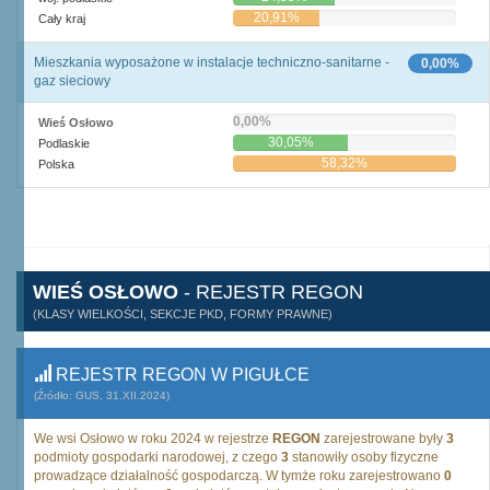
20,91%
Cały kraj
Mieszkania wyposażone w instalacje techniczno-sanitarne -
0,00%
gaz sieciowy
0,00%
Wieś Osłowo
30,05%
Podlaskie
58,32%
Polska
WIEŚ OSŁOWO
- REJESTR REGON
(KLASY WIELKOŚCI, SEKCJE PKD, FORMY PRAWNE)
REJESTR REGON W PIGUŁCE
(Źródło: GUS, 31.XII.2024)
We wsi Osłowo w roku 2024 w rejestrze
REGON
zarejestrowane były
3
podmioty gospodarki narodowej, z czego
3
stanowiły osoby fizyczne
prowadzące działalność gospodarczą. W tymże roku zarejestrowano
0