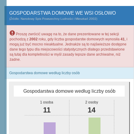
GOSPODARSTWA DOMOWE WE WSI OSŁOWO
(Źródło: Narodowy Spis Powszechny Ludności i Mieszkań 2002)
Proszę zwrócić uwagę na to, że dane prezentowane w tej sekcji
pochodzą z
2002
roku, gdy liczba gospodarstw domowych wynosiła
41
, i
mogą już być mocno nieaktualne. Jednakże są to najświeższe dostępne
dane tego typu dla miejscowości statystycznych dlatego przedstawione
są tutaj dla kompletności w myśl zasady lepsze dane archiwalne, niż
żadne.
Gospodarstwa domowe według liczby osób
Gospodarstwa domowe według liczby osób
1 osoba
2 osoby
11
14