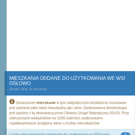
MIESZKANIA ODDANE DO UŻYTKOWANIA WE WSI
OSŁOWO
(Źródło: GUS, 31.XII.2024)
Oznaczenie
mieszkanie
w tym statystycznym kontekście rozumiane
jest zarówno jako lokal mieszkalny jak i dom. Zastosowana terminologia
jest zgodna z tą stosowaną przez Główny Urząd Statystyczny (GUS). Przy
obliczeniach wskaźników na 1000 ludności zastosowano
najaktualniejsze dostępne dane o liczbie mieszkańców.
Liczba nieruchomości oddanych do użytkowania w 2024 roku