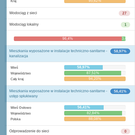
95,62%
Kraj
Wodociąg z sieci
27
Wodociąg lokalny
1
96,4%
3,6%
Mieszkania wyposażone w instalacje techniczno-sanitarne -
58,97%
kanalizacja
58,97%
Wieś
87,51%
Województwo
94,20%
Cały kraj
Mieszkania wyposażone w instalacje techniczno-sanitarne -
56,41%
ustęp spłukiwany
56,41%
Wieś Osłowo
82,84%
Województwo
88,08%
Polska
Odprowadzenie do sieci
0