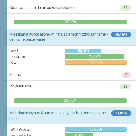
Odprowadzenie do urządzenia lokalnego
22
0,0%
100,0%
Mieszkania wyposażone w instalacje techniczno-sanitarne -
46,15%
centralne ogrzewanie
46,15%
Wieś
75,07%
Podlaskie
77,80%
Kraj
Zbiorcze
0
Indywidualne
18
0,0%
100,0%
Mieszkania wyposażone w instalacje techniczno-sanitarne -
53,85%
piece
53,85%
Wieś Osłowo
24,55%
woj. podlaskie