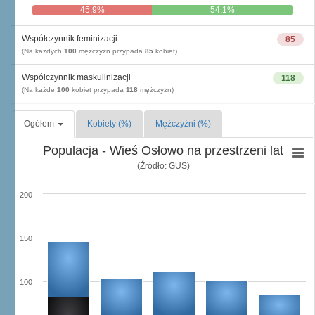
45,9%
54,1%
Współczynnik feminizacji
85
(Na każdych
100
mężczyzn przypada
85
kobiet)
Współczynnik maskulinizacji
118
(Na każde
100
kobiet przypada
118
mężczyzn)
Ogółem
Kobiety (%)
Mężczyźni (%)
Populacja - Wieś Osłowo na przestrzeni lat
(Źródło: GUS)
200
150
100