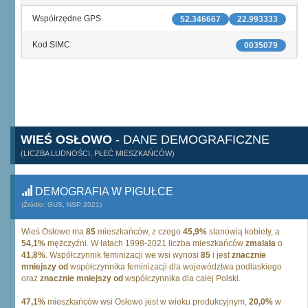
Współrzędne GPS
52.346667
22.993333
Kod SIMC
0035079
WIEŚ OSŁOWO
- DANE DEMOGRAFICZNE
(LICZBA LUDNOŚCI, PŁEĆ MIESZKAŃCÓW)
DEMOGRAFIA W PIGUŁCE
(Źródło: GUS, NSP 2021)
Wieś Osłowo ma
85
mieszkańców, z czego
45,9%
stanowią kobiety, a
54,1%
mężczyźni. W latach 1998-2021 liczba mieszkańców
zmalała
o
41,8%
. Współczynnik feminizacji we wsi wynosi
85
i jest
znacznie
mniejszy od
współczynnika feminizacji dla województwa podlaskiego
oraz
znacznie mniejszy od
współczynnika dla całej Polski.
47,1%
mieszkańców wsi Osłowo jest w wieku produkcyjnym,
20,0%
w