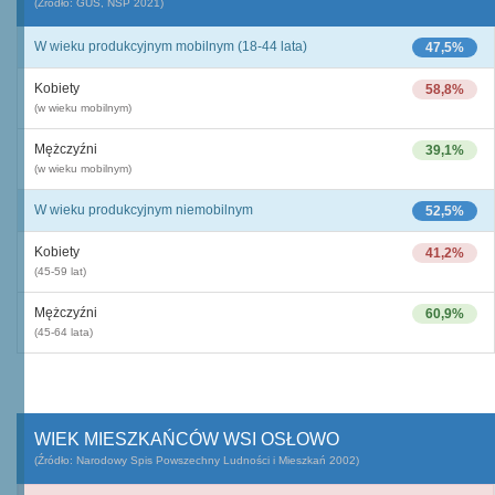
(Źródło: GUS, NSP 2021)
W wieku produkcyjnym mobilnym (18-44 lata)
47,5%
Kobiety
58,8%
(w wieku mobilnym)
Mężczyźni
39,1%
(w wieku mobilnym)
W wieku produkcyjnym niemobilnym
52,5%
Kobiety
41,2%
(45-59 lat)
Mężczyźni
60,9%
(45-64 lata)
WIEK MIESZKAŃCÓW WSI OSŁOWO
(Źródło: Narodowy Spis Powszechny Ludności i Mieszkań 2002)