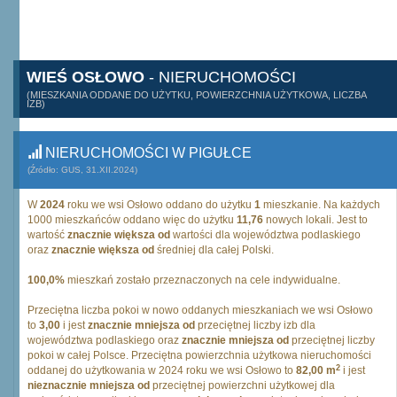
WIEŚ OSŁOWO
- NIERUCHOMOŚCI
(MIESZKANIA ODDANE DO UŻYTKU, POWIERZCHNIA UŻYTKOWA, LICZBA
IZB)
NIERUCHOMOŚCI W PIGUŁCE
(Źródło: GUS, 31.XII.2024)
W
2024
roku we wsi Osłowo oddano do użytku
1
mieszkanie. Na każdych
1000 mieszkańców oddano więc do użytku
11,76
nowych lokali. Jest to
wartość
znacznie większa od
wartości dla województwa podlaskiego
oraz
znacznie większa od
średniej dla całej Polski.
100,0%
mieszkań zostało przeznaczonych na cele indywidualne.
Przeciętna liczba pokoi w nowo oddanych mieszkaniach we wsi Osłowo
to
3,00
i jest
znacznie mniejsza od
przeciętnej liczby izb dla
województwa podlaskiego oraz
znacznie mniejsza od
przeciętnej liczby
pokoi w całej Polsce. Przeciętna powierzchnia użytkowa nieruchomości
2
oddanej do użytkowania w 2024 roku we wsi Osłowo to
82,00 m
i jest
nieznacznie mniejsza od
przeciętnej powierzchni użytkowej dla