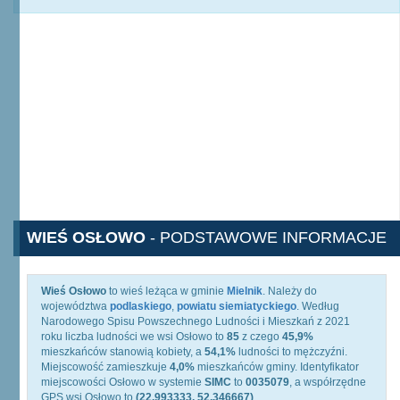
WIEŚ OSŁOWO
- PODSTAWOWE INFORMACJE
Wieś Osłowo
to wieś leżąca w gminie
Mielnik
. Należy do
województwa
podlaskiego
,
powiatu siemiatyckiego
. Według
Narodowego Spisu Powszechnego Ludności i Mieszkań z 2021
roku liczba ludności we wsi Osłowo to
85
z czego
45,9%
mieszkańców stanowią kobiety, a
54,1%
ludności to mężczyźni.
Miejscowość zamieszkuje
4,0%
mieszkańców gminy. Identyfikator
miejscowości Osłowo w systemie
SIMC
to
0035079
, a współrzędne
GPS wsi Osłowo to
(22.993333, 52.346667)
.