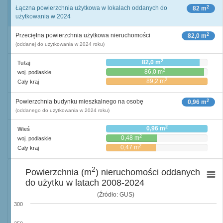
2
Łączna powierzchnia użytkowa w lokalach oddanych do
82 m
użytkowania w 2024
2
Przeciętna powierzchnia użytkowa nieruchomości
82,0 m
(oddanej do użytkowania w 2024 roku)
2
82,0 m
Tutaj
2
86,0 m
woj. podlaskie
2
89,2 m
Cały kraj
2
Powierzchnia budynku mieszkalnego na osobę
0,96 m
(oddanego do użytkowania w 2024 roku)
2
0,96 m
Wieś
2
0,48 m
woj. podlaskie
2
0,47 m
Cały kraj
2
Powierzchnia (m
) nieruchomości oddanych
do użytku w latach 2008-2024
(Źródło: GUS)
300