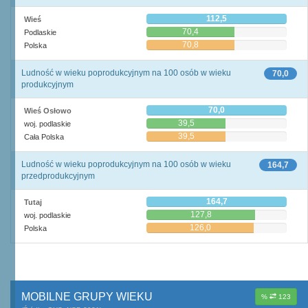
112,5
Wieś
70,4
Podlaskie
70,8
Polska
Ludność w wieku poprodukcyjnym na 100 osób w wieku
70,0
produkcyjnym
70,0
Wieś Osłowo
39,5
woj. podlaskie
39,5
Cała Polska
Ludność w wieku poprodukcyjnym na 100 osób w wieku
164,7
przedprodukcyjnym
164,7
Tutaj
127,8
woj. podlaskie
126,0
Polska
MOBILNE GRUPY WIEKU
%
123