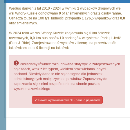
Według danych z lat 2010 - 2024 w wyniku
1
wypadków drogowych we
wsi Wnory-Kużele odnotowano
0
ofiar śmiertelnych oraz
2
osoby ranne.
Oznacza to, że na 100 tys. ludności przypadło
1 176,5
wypadków oraz
0,0
ofiar śmiertelnych.
W 2024 roku we wsi Wnory-Kużele znajdowało się
0
km ścieżek
rowerowych,
0,0 km
bus-pasów i
0
parkingów w systemie Parkuj i Jedź
(Park & Ride). Zarejestrowano
0
wypisów z licencji na przewóz osób
taksówkami oraz
0
licencji na taksówki.
Posiadamy również rozbudowane statystyki o zarejestrowanych
pojazdach, wraz z ich typem, wiekiem oraz wieloma innymi
cechami. Niestety dane te nie są dostępne dla jednostek
administracyjnych mniejszych od powiatów. Zapraszamy do
zapoznania się z nimi bezpośrednio na stronie powiatu
wysokomazowieckiego.
Powiat wysokomazowiecki - dane o pojazdach