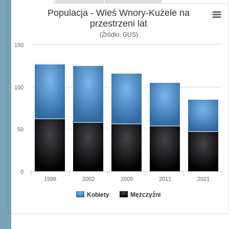
Populacja - Wieś Wnory-Kużele na
przestrzeni lat
(Źródło: GUS)
150
100
50
0
1998
2002
2009
2011
2021
Kobiety
Mężczyźni