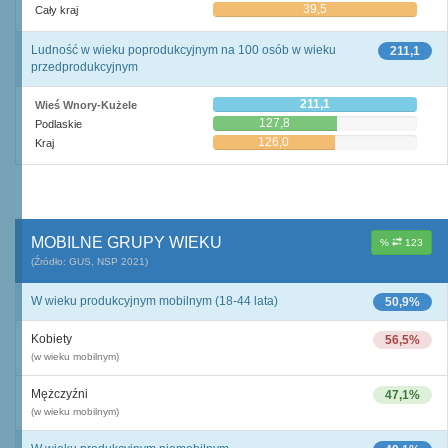
39,5
Cały kraj
Ludność w wieku poprodukcyjnym na 100 osób w wieku
211,1
przedprodukcyjnym
211,1
Wieś Wnory-Kużele
127,8
Podlaskie
126,0
Kraj
MOBILNE GRUPY WIEKU
%
123
(Źródło: GUS, NSP 2021)
W wieku produkcyjnym mobilnym (18-44 lata)
50,9%
Kobiety
56,5%
(w wieku mobilnym)
Mężczyźni
47,1%
(w wieku mobilnym)