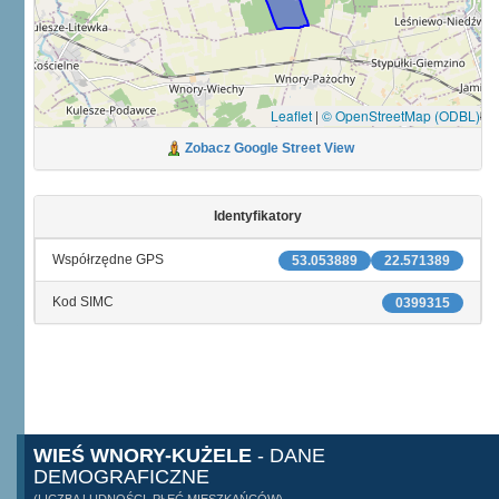
Leaflet
|
© OpenStreetMap (ODBL)
Zobacz Google Street View
Identyfikatory
Współrzędne GPS
53.053889
22.571389
Kod SIMC
0399315
WIEŚ WNORY-KUŻELE
- DANE
DEMOGRAFICZNE