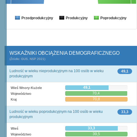
Przedprodukcyjny
Produkcyjny
Poprodukcyjny
WSKAŹNIKI OBCIĄŻENIA DEMOGRAFICZNEGO
(Źródło: GUS, NSP 2021)
Ludność w wieku nieprodukcyjnym na 100 osób w wieku
49,1
produkcyjnym
49,1
Wieś Wnory-Kużele
70,4
Województwo
70,8
Kraj
Ludność w wieku poprodukcyjnym na 100 osób w wieku
33,3
produkcyjnym
33,3
Wieś
39,5
Województwo