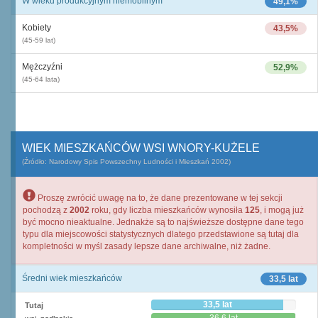
W wieku produkcyjnym niemobilnym
49,1%
Kobiety
43,5%
(45-59 lat)
Mężczyźni
52,9%
(45-64 lata)
WIEK MIESZKAŃCÓW WSI WNORY-KUŻELE
(Źródło: Narodowy Spis Powszechny Ludności i Mieszkań 2002)
Proszę zwrócić uwagę na to, że dane prezentowane w tej sekcji
pochodzą z
2002
roku, gdy liczba mieszkańców wynosiła
125
, i mogą już
być mocno nieaktualne. Jednakże są to najświeższe dostępne dane tego
typu dla miejscowości statystycznych dlatego przedstawione są tutaj dla
kompletności w myśl zasady lepsze dane archiwalne, niż żadne.
Średni wiek mieszkańców
33,5 lat
33,5 lat
Tutaj