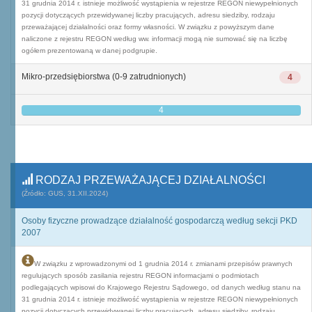
31 grudnia 2014 r. istnieje możliwość wystąpienia w rejestrze REGON niewypełnionych
pozycji dotyczących przewidywanej liczby pracujących, adresu siedziby, rodzaju
przeważającej działalności oraz formy własności. W związku z powyższym dane
naliczone z rejestru REGON według ww. informacji mogą nie sumować się na liczbę
ogółem prezentowaną w danej podgrupie.
Mikro-przedsiębiorstwa (0-9 zatrudnionych)
4
4
RODZAJ PRZEWAŻAJĄCEJ DZIAŁALNOŚCI
(Źródło: GUS, 31.XII.2024)
Osoby fizyczne prowadzące działalność gospodarczą według sekcji PKD
2007
W związku z wprowadzonymi od 1 grudnia 2014 r. zmianami przepisów prawnych
regulujących sposób zasilania rejestru REGON informacjami o podmiotach
podlegających wpisowi do Krajowego Rejestru Sądowego, od danych według stanu na
31 grudnia 2014 r. istnieje możliwość wystąpienia w rejestrze REGON niewypełnionych
pozycji dotyczących przewidywanej liczby pracujących, adresu siedziby, rodzaju