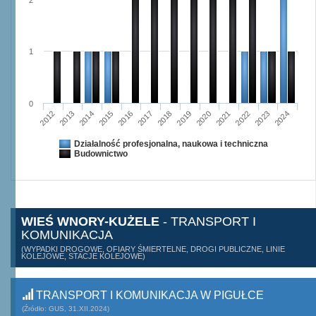
2
1
0
2015
2012
2022
2019
2013
2016
2023
2020
2017
2014
2024
2018
2021
Działalność profesjonalna, naukowa i techniczna
Budownictwo
WIEŚ WNORY-KUŻELE
- TRANSPORT I
KOMUNIKACJA
(WYPADKI DROGOWE, OFIARY ŚMIERTELNE, DROGI PUBLICZNE, LINIE
KOLEJOWE, STACJE KOLEJOWE)
TRANSPORT I KOMUNIKACJA W PIGUŁCE
(Źródło: GUS, 31.XII.2024)