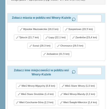
Zobacz miasta w pobliżu wsi Wnory-Kużele
Wysokie Mazowieckie (16,0 km)
Szepietowo (20,5 km)
Tykocin (21,7 km)
Łapy (22,1 km)
Zambrów (23,4 km)
Suraż (28,3 km)
Choroszcz (29,5 km)
Jedwabne (31,5 km)
Zobacz inne miejscowości w pobliżu wsi
Wnory-Kużele
Wieś Wnory-Wypychy (0,8 km)
Wieś Stare Wnory (1,0 km)
Wieś Stare Grodzkie (1,4 km)
Wieś Wnory-Wandy (2,2 km)
Wieś Czochanie-Góra (2,3 km)
Wieś Świątki-Wiercice (2,4 km)