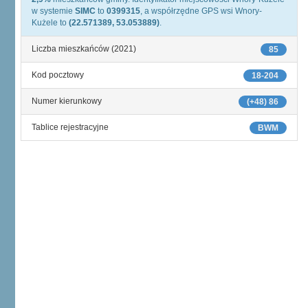
w systemie
SIMC
to
0399315
, a współrzędne GPS wsi Wnory-
Kużele to
(22.571389, 53.053889)
.
Liczba mieszkańców (2021)
85
Kod pocztowy
18-204
Numer kierunkowy
(+48) 86
Tablice rejestracyjne
BWM