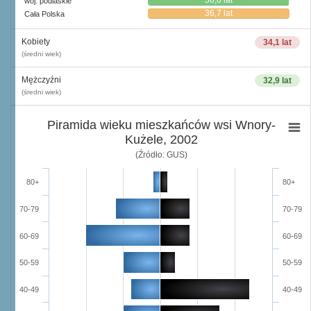
36,6 lat
woj. podlaskie
36,7 lat
Cała Polska
Kobiety
34,1 lat
(średni wiek)
Mężczyźni
32,9 lat
(średni wiek)
Piramida wieku mieszkańców wsi Wnory-
Kużele, 2002
(Źródło: GUS)
80+
80+
70-79
70-79
60-69
60-69
50-59
50-59
40-49
40-49