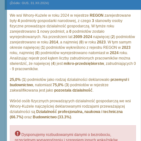
(Źródło: GUS, 31.XII.2024)
We wsi Wnory-Kużele w roku 2024 w rejestrze
REGON
zarejestrowane
były
4
podmioty gospodarki narodowej, z czego
3
stanowiły osoby
fizyczne prowadzące działalność gospodarczą. W tymże roku
zarejestrowano
1
nowy podmiot, a
0
podmiotów zostało
wyrejestrowanych. Na przestrzeni lat
2009
-
2024
najwięcej (
2
) podmiotów
zarejestrowano w roku
2014
, a najmniej (
0
) w roku
2023
. W tym samym
okresie najwięcej (
1
) podmiotów wykreślono z rejestru REGON w
2023
roku, najmniej (
0
) podmiotów wyrejestrowano natomiast w
2024
roku.
Analizując rejestr pod kątem liczby zatrudnionych pracowników można
stwierdzić, że najwięcej (
4
) jest
mikro-przedsiębiorstw
, zatrudniających 0
- 9 pracowników.
25,0%
(
1
) podmiotów jako rodzaj działalności deklarowało
przemysł i
budownictwo
, natomiast
75,0%
(
3
) podmiotów w rejestrze
zakwalifikowana jest jako
pozostała działalność
.
Wśród osób fizycznych prowadzących działalność gospodarczą we wsi
Wnory-Kużele najczęściej deklarowanymi rodzajami przeważającej
działalności są
Działalność profesjonalna, naukowa i techniczna
(66.7%)
oraz
Budownictwo (33.3%)
.
Dysponujemy rozbudowanymi danymi o bezrobociu,
przeciętnym wynagrodzeniu i szeregiem innych wskaźników