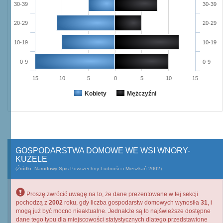
30-39
30-39
20-29
20-29
10-19
10-19
0-9
0-9
15
10
5
0
5
10
15
Kobiety
Mężczyźni
GOSPODARSTWA DOMOWE WE WSI WNORY-
KUŻELE
(Źródło: Narodowy Spis Powszechny Ludności i Mieszkań 2002)
Proszę zwrócić uwagę na to, że dane prezentowane w tej sekcji
pochodzą z
2002
roku, gdy liczba gospodarstw domowych wynosiła
31
, i
mogą już być mocno nieaktualne. Jednakże są to najświeższe dostępne
dane tego typu dla miejscowości statystycznych dlatego przedstawione