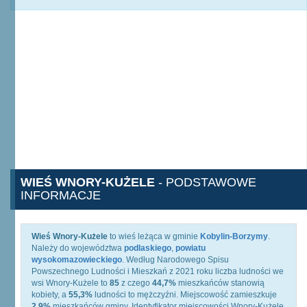
WIEŚ WNORY-KUŻELE
- PODSTAWOWE
INFORMACJE
Wieś Wnory-Kużele
to wieś leżąca w gminie
Kobylin-Borzymy
.
Należy do województwa
podlaskiego
,
powiatu
wysokomazowieckiego
. Według Narodowego Spisu
Powszechnego Ludności i Mieszkań z 2021 roku liczba ludności we
wsi Wnory-Kużele to
85
z czego
44,7%
mieszkańców stanowią
kobiety, a
55,3%
ludności to mężczyźni. Miejscowość zamieszkuje
2,9%
mieszkańców gminy. Identyfikator miejscowości Wnory-Kużele