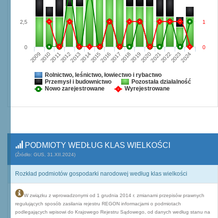
2,5
1
0
0
2009
2010
2011
2012
2013
2014
2015
2016
2017
2018
2019
2020
2021
2022
2023
2024
Rolnictwo, leśnictwo, łowiectwo i rybactwo
Przemysł i budownictwo
Pozostała działalność
Nowo zarejestrowane
Wyrejestrowane
PODMIOTY WEDŁUG KLAS WIELKOŚCI
(Źródło: GUS, 31.XII.2024)
Rozkład podmiotów gospodarki narodowej według klas wielkości
W związku z wprowadzonymi od 1 grudnia 2014 r. zmianami przepisów prawnych
regulujących sposób zasilania rejestru REGON informacjami o podmiotach
podlegających wpisowi do Krajowego Rejestru Sądowego, od danych według stanu na