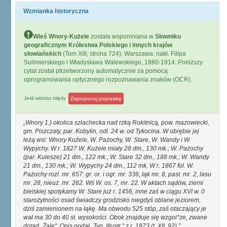
Wzmianka historyczna
Wieś Wnory-Kużele
została wspomniana w
Słowniku
geograficznym Królestwa Polskiego i innych krajów
słowiańskich
(Tom XIII, strona 724), Warszawa: nakł. Filipa
Sulimierskiego i Władysława Walewskiego, 1880-1914. Poniższy
cytat został ptrzetworzony automatycznie za pomocą
oprogramowania optycznego rozpoznawania znaków (OCR).
Jeśli widzisz błędy
Zaproponuj poprawkę
Wnory 1.) okolica szlachecka nad rzką Rokitnicą, pow. mazowiecki,
gm. Piszczaty, par. Kobylin, odl. 24 w. od Tykocina. W obrębie jej
leżą wsi: Wnory Kuźele, W. Pażochy, W. Stare, W. Wandy i W.
Wypychy. W r. 1827 W. Kużele miały 28 dm., 130 mk.; W. Pażochy
(par. Kulesze) 21 dm., 122 mk.; W. Stare 32 dm., 188 mk.; W. Wandy
21 dm., 130 mk.; W. Wypychy 24 dm., 112 mk, W r. 1867 fol. W.
Pażochy rozl. mr. 657: gr. or. i ogr. mr. 336, łąk mr. 8, past. mr. 2, lasu
mr. 28, nieuż. mr. 282. Wś W. os. 7, mr. 22. W aktach sądów, ziemi
bielskiej spotykamy W. Stare już r. 1456, inne zaś w ciągu XVI w. 0
starożytności osad świadczy grodzisko niegdyś oblane jeziorem,
dziś zamienionem na łąkę. Ma obwodu 525 stóp, zaś otaczający je
wał ma 30 do 40 st. wysokości. Obok znajduje się wzgoi*ze, zwane
dotąd „Żale". Opis podał „Tyg. Illustr." z r. 1873 (t. XII, 92).