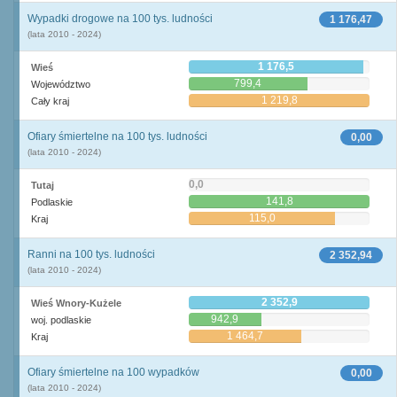
Wypadki drogowe na 100 tys. ludności
1 176,47
(lata 2010 - 2024)
1 176,5
Wieś
799,4
Województwo
1 219,8
Cały kraj
Ofiary śmiertelne na 100 tys. ludności
0,00
(lata 2010 - 2024)
0,0
Tutaj
141,8
Podlaskie
115,0
Kraj
Ranni na 100 tys. ludności
2 352,94
(lata 2010 - 2024)
2 352,9
Wieś Wnory-Kużele
942,9
woj. podlaskie
1 464,7
Kraj
Ofiary śmiertelne na 100 wypadków
0,00
(lata 2010 - 2024)