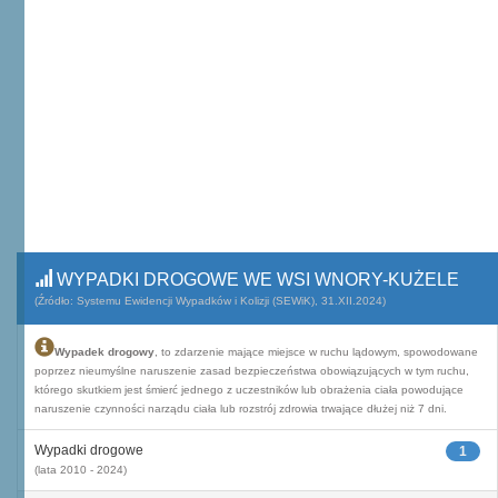
WYPADKI DROGOWE WE WSI WNORY-KUŻELE
(Źródło: Systemu Ewidencji Wypadków i Kolizji (SEWiK), 31.XII.2024)
Wypadek drogowy
, to zdarzenie mające miejsce w ruchu lądowym, spowodowane
poprzez nieumyślne naruszenie zasad bezpieczeństwa obowiązujących w tym ruchu,
którego skutkiem jest śmierć jednego z uczestników lub obrażenia ciała powodujące
naruszenie czynności narządu ciała lub rozstrój zdrowia trwające dłużej niż 7 dni.
Wypadki drogowe
1
(lata 2010 - 2024)