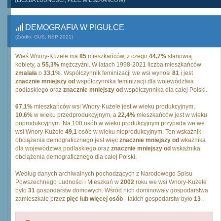
(LICZBA LUDNOŚCI, PŁEĆ MIESZKAŃCÓW)
DEMOGRAFIA W PIGUŁCE
(Źródło: GUS, NSP 2021)
Wieś Wnory-Kużele ma
85
mieszkańców, z czego
44,7%
stanowią
kobiety, a
55,3%
mężczyźni. W latach 1998-2021 liczba mieszkańców
zmalała
o
33,1%
. Współczynnik feminizacji we wsi wynosi
81
i jest
znacznie mniejszy od
współczynnika feminizacji dla województwa
podlaskiego oraz
znacznie mniejszy od
współczynnika dla całej Polski.
67,1%
mieszkańców wsi Wnory-Kużele jest w wieku produkcyjnym,
10,6%
w wieku przedprodukcyjnym, a
22,4%
mieszkańców jest w wieku
poprodukcyjnym. Na 100 osób w wieku produkcyjnym przypada we we
wsi Wnory-Kużele
49,1
osób w wieku nieprodukcyjnym. Ten wskaźnik
obciążenia demograficznego jest więc
znacznie mniejszy od
wkażnika
dla województwa podlaskiego oraz
znacznie mniejszy od
wskażnika
obciążenia demograficznego dla całej Polski.
Według danych archiwalnych pochodzących z Narodowego Spisu
Powszechnego Ludności i Mieszkań w
2002
roku we wsi Wnory-Kużele
było
31
gospodarstw domowych. Wśród nich dominowały gospodarstwa
zamieszkałe przez
pięc lub więcej osób
- takich gospodarstw było
13
.