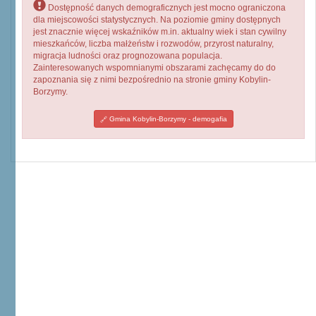
Dostępność danych demograficznych jest mocno ograniczona
dla miejscowości statystycznych. Na poziomie gminy dostępnych
jest znacznie więcej wskaźników m.in. aktualny wiek i stan cywilny
mieszkańców, liczba małżeństw i rozwodów, przyrost naturalny,
migracja ludności oraz prognozowana populacja.
Zainteresowanych wspomnianymi obszarami zachęcamy do do
zapoznania się z nimi bezpośrednio na stronie gminy Kobylin-
Borzymy.
Gmina Kobylin-Borzymy - demogafia