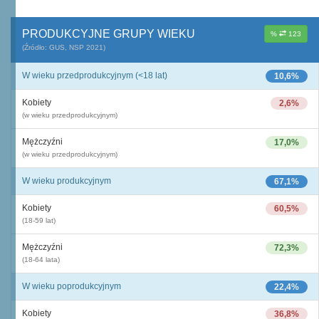
PRODUKCYJNE GRUPY WIEKU
%
123
(Źródło: GUS, NSP 2021)
W wieku przedprodukcyjnym (<18 lat)
10,6%
Kobiety
2,6%
(w wieku przedprodukcyjnym)
Mężczyźni
17,0%
(w wieku przedprodukcyjnym)
W wieku produkcyjnym
67,1%
Kobiety
60,5%
(18-59 lat)
Mężczyźni
72,3%
(18-64 lata)
W wieku poprodukcyjnym
22,4%
Kobiety
36,8%