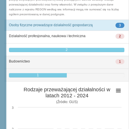
przeważającej działalności oraz formy własności. W związku z powyższym dane
naliczone z rejestru REGON według ww. informacji mogą nie sumować się na liczbę
ogółem prezentowaną w danej podgrupie.
Osoby fizyczne prowadzące działalność gospodarczą
3
Działalność profesjonalna, naukowa i techniczna
2
2
Budownictwo
1
1
Rodzaje przeważającej działalności w
latach 2012 - 2024
(Źródło: GUS)
3