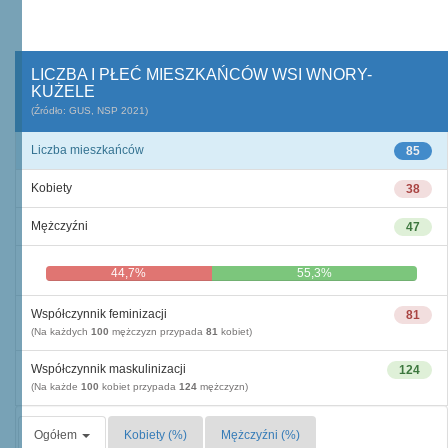
LICZBA I PŁEĆ MIESZKAŃCÓW WSI WNORY-
KUŻELE
(Źródło: GUS, NSP 2021)
Liczba mieszkańców
85
Kobiety
38
Mężczyźni
47
44,7%
55,3%
Współczynnik feminizacji
81
(Na każdych
100
mężczyzn przypada
81
kobiet)
Współczynnik maskulinizacji
124
(Na każde
100
kobiet przypada
124
mężczyzn)
Ogółem
Kobiety (%)
Mężczyźni (%)