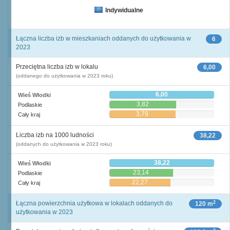
Indywidualne
Łączna liczba izb w mieszkaniach oddanych do użytkowania w
6
2023
Przeciętna liczba izb w lokalu
6,00
(oddanego do użytkowania w 2023 roku)
6,00
Wieś Włodki
3,82
Podlaskie
3,79
Cały kraj
Liczba izb na 1000 ludności
38,22
(oddanych do użytkowania w 2023 roku)
38,22
Wieś Włodki
23,14
Podlaskie
22,27
Cały kraj
2
Łączna powierzchnia użytkowa w lokalach oddanych do
120 m
użytkowania w 2023