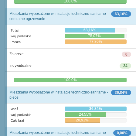
0,0%
100,0%
Mieszkania wyposażone w instalacje techniczno-sanitarne -
63,16%
centralne ogrzewanie
63,16%
Tutaj
75,07%
woj. podlaskie
77,80%
Polska
Zbiorcze
0
Indywidualne
24
0,0%
100,0%
Mieszkania wyposażone w instalacje techniczno-sanitarne -
36,84%
piece
36,84%
Wieś
24,55%
woj. podlaskie
20,91%
Cały kraj
Mieszkania wyposażone w instalacje techniczno-sanitarne -
0,00%