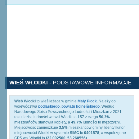
WIEŚ WŁODKI
- PODSTAWOWE INFORMACJE
Wieś Włodki
to wieś leżąca w gminie
Mały Płock
. Należy do
województwa
podlaskiego
,
powiatu kolneńskiego
. Według
Narodowego Spisu Powszechnego Ludności i Mieszkań z 2021
roku liczba ludności we wsi Włodki to
157
z czego
50,3%
mieszkańców stanowią kobiety, a
49,7%
ludności to mężczyźni.
Miejscowość zamieszkuje
3,5%
mieszkańców gminy. Identyfikator
miejscowości Włodki w systemie
SIMC
to
0401578
, a współrzędne
GPS wsi Włodki to
(22.002500, 53.260556)
.