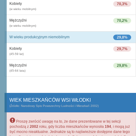
Kobiety
70,3%
(w wieku mobilnym)
Mężczyźni
70,2%
(w wieku mobilnym)
W wieku produkcyjnym niemobilnym
29,8%
Kobiety
29,7%
(45-59 lat)
Mężczyźni
29,8%
(45-64 lata)
WIEK MIESZKAŃCÓW WSI WŁODKI
(Źródło: Narodowy Spis Powszechny Ludności i Mieszkań 2002)
Proszę zwrócić uwagę na to, że dane prezentowane w tej sekcji
pochodzą z
2002
roku, gdy liczba mieszkańców wynosiła
194
, i mogą już
być mocno nieaktualne. Jednakże są to najświeższe dostępne dane tego