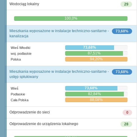
Wodociąg lokalny
29
0,0%
100,0%
Mieszkania wyposażone w instalacje techniczno-sanitarne -
73,68%
kanalizacja
73,68%
Wieś Włodki
87,51%
woj. podlaskie
94,20%
Polska
Mieszkania wyposażone w instalacje techniczno-sanitarne -
73,68%
ustęp spłukiwany
73,68%
Wieś
82,84%
Podlaskie
88,08%
Cała Polska
Odprowadzenie do sieci
0
Odprowadzenie do urządzenia lokalnego
28