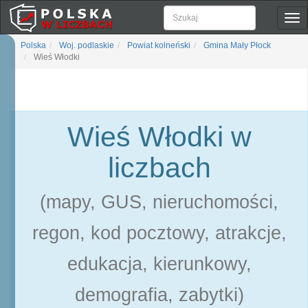
Pok
naw
Polska
Woj. podlaskie
Powiat kolneński
Gmina Mały Płock
Wieś Włodki
Wieś Włodki w
liczbach
(mapy, GUS, nieruchomości,
regon, kod pocztowy, atrakcje,
edukacja, kierunkowy,
demografia, zabytki)