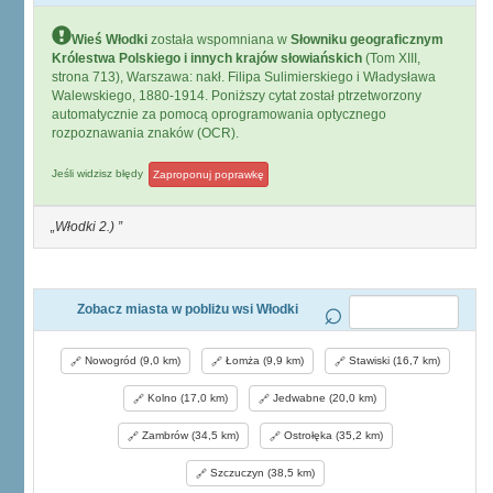
Wieś Włodki
została wspomniana w
Słowniku geograficznym
Królestwa Polskiego i innych krajów słowiańskich
(Tom XIII,
strona 713), Warszawa: nakł. Filipa Sulimierskiego i Władysława
Walewskiego, 1880-1914. Poniższy cytat został ptrzetworzony
automatycznie za pomocą oprogramowania optycznego
rozpoznawania znaków (OCR).
Jeśli widzisz błędy
Zaproponuj poprawkę
Włodki 2.)
Zobacz miasta w pobliżu wsi Włodki
Nowogród (9,0 km)
Łomża (9,9 km)
Stawiski (16,7 km)
Kolno (17,0 km)
Jedwabne (20,0 km)
Zambrów (34,5 km)
Ostrołęka (35,2 km)
Szczuczyn (38,5 km)