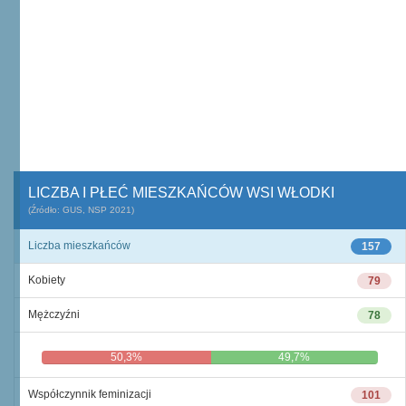
LICZBA I PŁEĆ MIESZKAŃCÓW WSI WŁODKI
(Źródło: GUS, NSP 2021)
Liczba mieszkańców
157
Kobiety
79
Mężczyźni
78
50,3%
49,7%
Współczynnik feminizacji
101