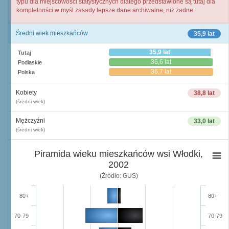
typu dla miejscowości statystycznych dlatego przedstawione są tutaj dla
kompletności w myśl zasady lepsze dane archiwalne, niż żadne.
Średni wiek mieszkańców
35,9 lat
35,9 lat
Tutaj
36,6 lat
Podlaskie
36,7 lat
Polska
Kobiety
38,8 lat
(średni wiek)
Mężczyźni
33,0 lat
(średni wiek)
Piramida wieku mieszkańców wsi Włodki,
2002
(Źródło: GUS)
80+
80+
70-79
70-79