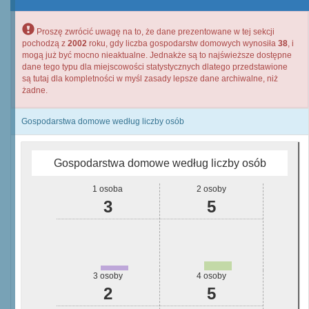
Proszę zwrócić uwagę na to, że dane prezentowane w tej sekcji
pochodzą z
2002
roku, gdy liczba gospodarstw domowych wynosiła
38
, i
mogą już być mocno nieaktualne. Jednakże są to najświeższe dostępne
dane tego typu dla miejscowości statystycznych dlatego przedstawione
są tutaj dla kompletności w myśl zasady lepsze dane archiwalne, niż
żadne.
Gospodarstwa domowe według liczby osób
Gospodarstwa domowe według liczby osób
1 osoba
2 osoby
3
5
3 osoby
4 osoby
2
5