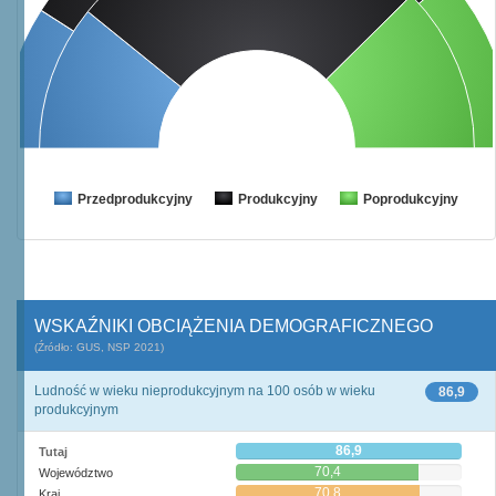
Przedprodukcyjny
Produkcyjny
Poprodukcyjny
WSKAŹNIKI OBCIĄŻENIA DEMOGRAFICZNEGO
(Źródło: GUS, NSP 2021)
Ludność w wieku nieprodukcyjnym na 100 osób w wieku
86,9
produkcyjnym
86,9
Tutaj
70,4
Województwo
70,8
Kraj