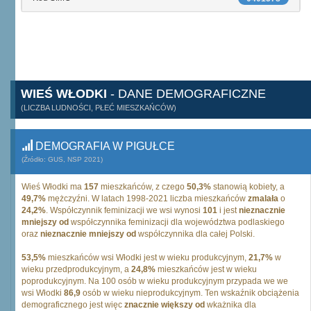
WIEŚ WŁODKI
- DANE DEMOGRAFICZNE
(LICZBA LUDNOŚCI, PŁEĆ MIESZKAŃCÓW)
DEMOGRAFIA W PIGUŁCE
(Źródło: GUS, NSP 2021)
Wieś Włodki ma
157
mieszkańców, z czego
50,3%
stanowią kobiety, a
49,7%
mężczyźni. W latach 1998-2021 liczba mieszkańców
zmalała
o
24,2%
. Współczynnik feminizacji we wsi wynosi
101
i jest
nieznacznie
mniejszy od
współczynnika feminizacji dla województwa podlaskiego
oraz
nieznacznie mniejszy od
współczynnika dla całej Polski.
53,5%
mieszkańców wsi Włodki jest w wieku produkcyjnym,
21,7%
w
wieku przedprodukcyjnym, a
24,8%
mieszkańców jest w wieku
poprodukcyjnym. Na 100 osób w wieku produkcyjnym przypada we we
wsi Włodki
86,9
osób w wieku nieprodukcyjnym. Ten wskaźnik obciążenia
demograficznego jest więc
znacznie większy od
wkażnika dla