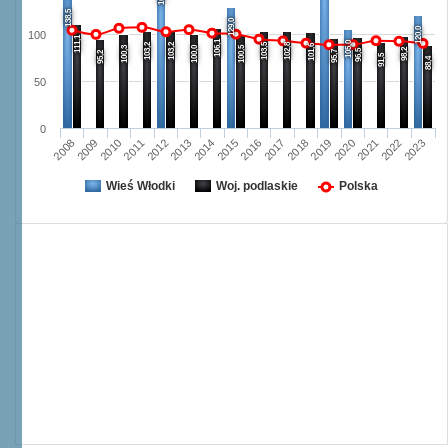
138,5
129,0
120,0
100
111,1
106,1
105,0
103,2
103,2
103,5
102,8
101,6
100,3
100,0
100,5
98,2
96,5
95,7
95,2
91,5
88,4
50
0
2008
2009
2010
2011
2012
2013
2014
2015
2016
2017
2018
2019
2020
2021
2022
2023
Wieś Włodki
Woj. podlaskie
Polska