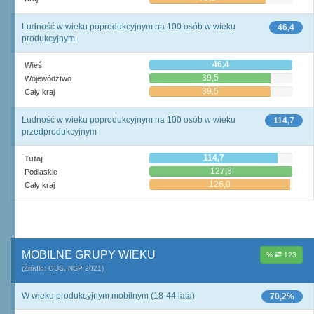
Ludność w wieku poprodukcyjnym na 100 osób w wieku
46,4
produkcyjnym
46,4
Wieś
39,5
Województwo
39,5
Cały kraj
Ludność w wieku poprodukcyjnym na 100 osób w wieku
114,7
przedprodukcyjnym
114,7
Tutaj
127,8
Podlaskie
126,0
Cały kraj
MOBILNE GRUPY WIEKU
%
123
(Źródło: GUS, NSP 2021)
W wieku produkcyjnym mobilnym (18-44 lata)
70,2%