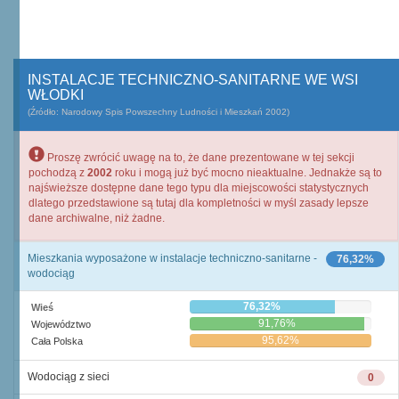
INSTALACJE TECHNICZNO-SANITARNE WE WSI
WŁODKI
(Źródło: Narodowy Spis Powszechny Ludności i Mieszkań 2002)
Proszę zwrócić uwagę na to, że dane prezentowane w tej sekcji
pochodzą z
2002
roku i mogą już być mocno nieaktualne. Jednakże są to
najświeższe dostępne dane tego typu dla miejscowości statystycznych
dlatego przedstawione są tutaj dla kompletności w myśl zasady lepsze
dane archiwalne, niż żadne.
Mieszkania wyposażone w instalacje techniczno-sanitarne -
76,32%
wodociąg
76,32%
Wieś
91,76%
Województwo
95,62%
Cała Polska
Wodociąg z sieci
0