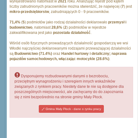
wyrejestrowano natomiast w
2021
roku. Analizując rejestr pod kątem
liczby zatrudnionych pracowników można stwierdzić, że najwięcej (
7
) jest
mikro-przedsiębiorstw
, zatrudniających 0 - 9 pracowników.
71,4%
(
5
) podmiotów jako rodzaj działalności deklarowało
przemysł i
budownictwo
, natomiast
28,6%
(
2
) podmiotów w rejestrze
zakwalifikowana jest jako
pozostała działalność
.
Wśród osób fizycznych prowadzących działalność gospodarczą we wsi
Włodki najczęściej deklarowanymi rodzajami przeważającej działalności
są
Budownictwo (71.4%)
oraz
Handel hurtowy i detaliczny; naprawa
pojazdów samochodowych, włączając motocykle (28.6%)
.
Dysponujemy rozbudowanymi danymi o bezrobociu,
przeciętnym wynagrodzeniu i szeregiem innych wskaźników
związanych z rynkiem pracy. Niestety dane te nie są dostępne dla
poszczególnych miejscowości, ale zachęcamy do do zapoznania
się z nimi bezpośrednio na stronie gminy Mały Płock.
Gmina Mały Płock - dane o rynku pracy