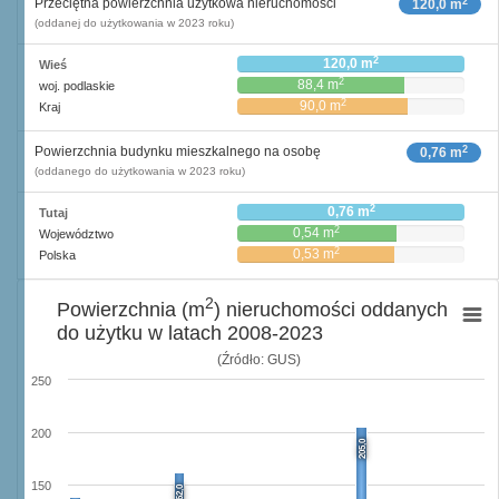
2
Przeciętna powierzchnia użytkowa nieruchomości
120,0 m
(oddanej do użytkowania w 2023 roku)
2
120,0 m
Wieś
2
88,4 m
woj. podlaskie
2
90,0 m
Kraj
2
Powierzchnia budynku mieszkalnego na osobę
0,76 m
(oddanego do użytkowania w 2023 roku)
2
0,76 m
Tutaj
2
0,54 m
Województwo
2
0,53 m
Polska
2
Powierzchnia (m
) nieruchomości oddanych
do użytku w latach 2008-2023
(Źródło: GUS)
250
200
205,0
150
162,0