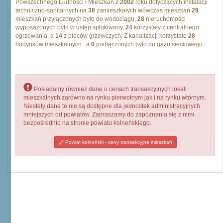
Powszechnego Ludności i Mieszkań z
2002
roku dotyczących instalacji
techniczno-sanitarnych na
38
zamieszkałych wówczas mieszkań
29
mieszkań przyłączonych było do wodociągu,
28
nieruchomości
wyposażonych było w ustęp spłukiwany,
24
korzystały z centralnego
ogrzewania, a
14
z pieców grzewczych. Z kanalizacji korzystało
28
budynków mieszkalnych , a
0
podłączonych było do gazu sieciowego.
Posiadamy również dane o cenach transakcyjnych lokali
mieszkalnych zarówno na rynku pierwotnym jak i na rynku wtórnym.
Niestety dane te nie są dostępne dla jednostek administracyjnych
mniejszych od powiatów. Zapraszamy do zapoznania się z nimi
bezpośrednio na stronie powiatu kolneńskiego.
Powiat kolneński - ceny transakcyjne mieszkań