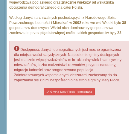
województwa podlaskiego oraz
znacznie większy od
wskażnika
obciążenia demograficznego dla całej Polski.
Według danych archiwalnych pochodzących z Narodowego Spisu
Powszechnego Ludności i Mieszkań w
2002
roku we wsi Włodki było
38
gospodarstw domowych. Wśród nich dominowały gospodarstwa
zamieszkałe przez
pięc lub więcej osób
- takich gospodarstw były
23
.
Dostępność danych demograficznych jest mocno ograniczona
dla miejscowości statystycznych. Na poziomie gminy dostępnych
jest znacznie więcej wskaźników m.in. aktualny wiek i stan cywilny
mieszkańców, liczba małżeństw i rozwodów, przyrost naturalny,
migracja ludności oraz prognozowana populacja.
Zainteresowanych wspomnianymi obszarami zachęcamy do do
zapoznania się z nimi bezpośrednio na stronie gminy Mały Płock.
Gmina Mały Płock - demogafia