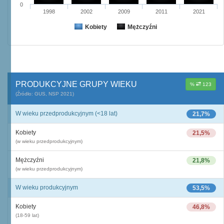
0
1998
2002
2009
2011
2021
Kobiety
Mężczyźni
PRODUKCYJNE GRUPY WIEKU
%
123
(Źródło: GUS, NSP 2021)
W wieku przedprodukcyjnym (<18 lat)
21,7%
Kobiety
21,5%
(w wieku przedprodukcyjnym)
Mężczyźni
21,8%
(w wieku przedprodukcyjnym)
W wieku produkcyjnym
53,5%
Kobiety
46,8%
(18-59 lat)