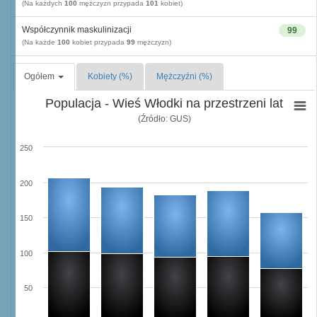
(Na każdych
100
mężczyzn przypada
101
kobiet)
Współczynnik maskulinizacji
99
(Na każde
100
kobiet przypada
99
mężczyzn)
Ogółem
Kobiety (%)
Mężczyźni (%)
Populacja - Wieś Włodki na przestrzeni lat
(Źródło: GUS)
250
200
150
100
50