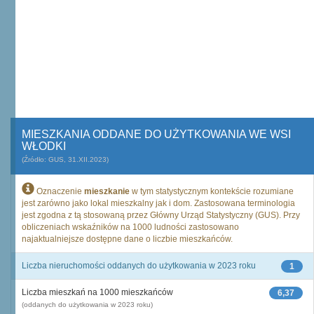
MIESZKANIA ODDANE DO UŻYTKOWANIA WE WSI
WŁODKI
(Źródło: GUS, 31.XII.2023)
Oznaczenie
mieszkanie
w tym statystycznym kontekście rozumiane
jest zarówno jako lokal mieszkalny jak i dom. Zastosowana terminologia
jest zgodna z tą stosowaną przez Główny Urząd Statystyczny (GUS). Przy
obliczeniach wskaźników na 1000 ludności zastosowano
najaktualniejsze dostępne dane o liczbie mieszkańców.
Liczba nieruchomości oddanych do użytkowania w 2023 roku
1
Liczba mieszkań na 1000 mieszkańców
6,37
(oddanych do użytkowania w 2023 roku)