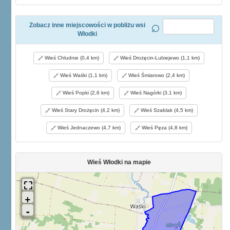
Zobacz inne miejscowości w pobliżu wsi
Włodki
Wieś Chludnie (0,4 km)
Wieś Drożęcin-Lubiejewo (1,1 km)
Wieś Waśki (1,1 km)
Wieś Śmiarowo (2,4 km)
Wieś Popki (2,6 km)
Wieś Nagórki (3,1 km)
Wieś Stary Drożęcin (4,2 km)
Wieś Szablak (4,5 km)
Wieś Jednaczewo (4,7 km)
Wieś Pęza (4,8 km)
Wieś Włodki na mapie