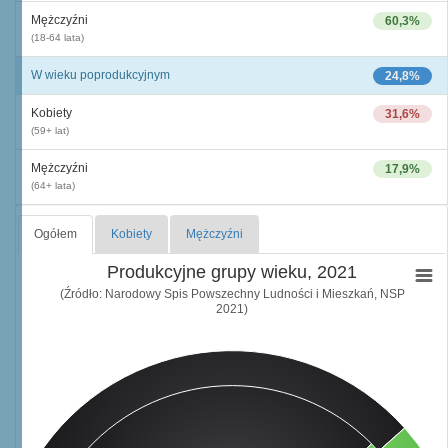
Mężczyźni
60,3%
(18-64 lata)
W wieku poprodukcyjnym
24,8%
Kobiety
31,6%
(59+ lat)
Mężczyźni
17,9%
(64+ lata)
Ogółem
Kobiety
Mężczyźni
Produkcyjne grupy wieku, 2021
(Źródło: Narodowy Spis Powszechny Ludności i Mieszkań, NSP
2021)