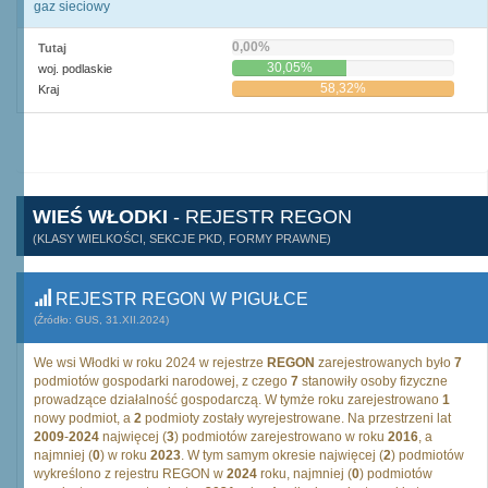
gaz sieciowy
0,00%
Tutaj
30,05%
woj. podlaskie
58,32%
Kraj
WIEŚ WŁODKI
- REJESTR REGON
(KLASY WIELKOŚCI, SEKCJE PKD, FORMY PRAWNE)
REJESTR REGON W PIGUŁCE
(Źródło: GUS, 31.XII.2024)
We wsi Włodki w roku 2024 w rejestrze
REGON
zarejestrowanych było
7
podmiotów gospodarki narodowej, z czego
7
stanowiły osoby fizyczne
prowadzące działalność gospodarczą. W tymże roku zarejestrowano
1
nowy podmiot, a
2
podmioty zostały wyrejestrowane. Na przestrzeni lat
2009
-
2024
najwięcej (
3
) podmiotów zarejestrowano w roku
2016
, a
najmniej (
0
) w roku
2023
. W tym samym okresie najwięcej (
2
) podmiotów
wykreślono z rejestru REGON w
2024
roku, najmniej (
0
) podmiotów