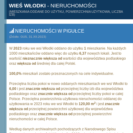
WIEŚ WŁODKI
- NIERUCHOMOŚCI
(MIESZKANIA ODDANE DO UŻYTKU, POWIERZCHNIA UŻYTKOWA, LICZBA
IZB)
NIERUCHOMOŚCI W PIGUŁCE
(Źródło: GUS, 31.XII.2023)
W
2023
roku we wsi Włodki oddano do użytku
1
mieszkanie. Na każdych
1000 mieszkańców oddano więc do użytku
6,37
nowych lokali. Jest to
wartość
nieznacznie większa od
wartości dla województwa podlaskiego
oraz
większa od
średniej dla całej Polski.
100,0%
mieszkań zostało przeznaczonych na cele indywidualne.
Przeciętna liczba pokoi w nowo oddanych mieszkaniach we wsi Włodki to
6,00
i jest
znacznie większa od
przeciętnej liczby izb dla województwa
podlaskiego oraz
znacznie większa od
przeciętnej liczby pokoi w całej
Polsce. Przeciętna powierzchnia użytkowa nieruchomości oddanej do
2
użytkowania w 2023 roku we wsi Włodki to
120,00 m
i jest
znacznie
większa od
przeciętnej powierzchni użytkowej dla województwa
podlaskiego oraz
znacznie większa od
przeciętnej powierzchni
nieruchomości w całej Polsce.
Według danych archiwalnych pochodzących z Narodowego Spisu