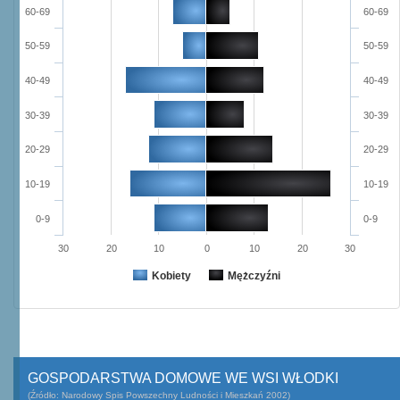
60-69
60-69
50-59
50-59
40-49
40-49
30-39
30-39
20-29
20-29
10-19
10-19
0-9
0-9
30
20
10
0
10
20
30
Kobiety
Mężczyźni
GOSPODARSTWA DOMOWE WE WSI WŁODKI
(Źródło: Narodowy Spis Powszechny Ludności i Mieszkań 2002)