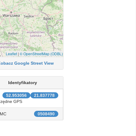
Leaflet
|
© OpenStreetMap (ODBL)
Zobacz Google Street View
Identyfikatory
52.953056
21.837778
rzędne GPS
IMC
0508490