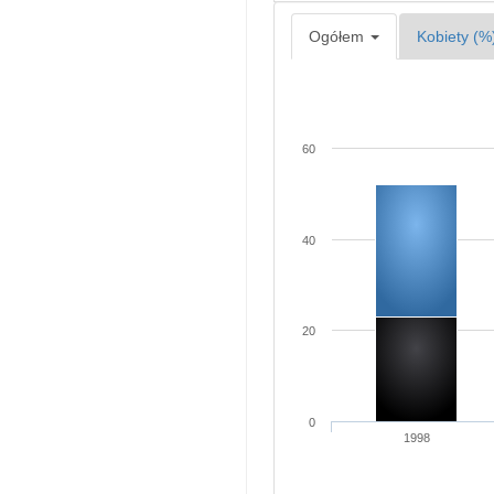
Ogółem
Kobiety (%
60
40
20
0
1998