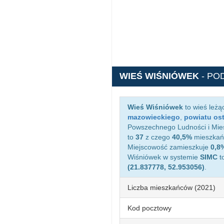
WIEŚ WIŚNIÓWEK
- PO
Wieś Wiśniówek
to wieś leżą
mazowieckiego
,
powiatu os
Powszechnego Ludności i Mies
to
37
z czego
40,5%
mieszkańc
Miejscowość zamieszkuje
0,8
Wiśniówek w systemie
SIMC
t
(21.837778, 52.953056)
.
Liczba mieszkańców (2021)
Kod pocztowy