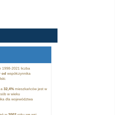
h 1998-2021 liczba
y od
współczynnika
ski.
 a
32,4%
mieszkańców jest w
sób w wieku
ka dla województwa
kań w
2002
roku we wsi