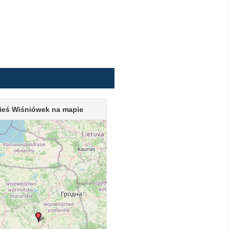
ieś Wiśniówek na mapie