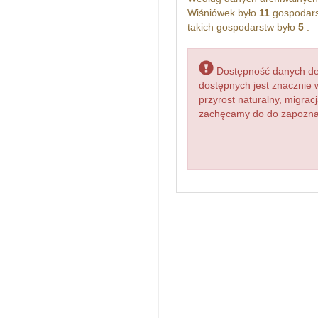
Wiśniówek było
11
gospodars
takich gospodarstw było
5
.
Dostępność danych dem
dostępnych jest znacznie 
przyrost naturalny, migr
zachęcamy do do zapoznani