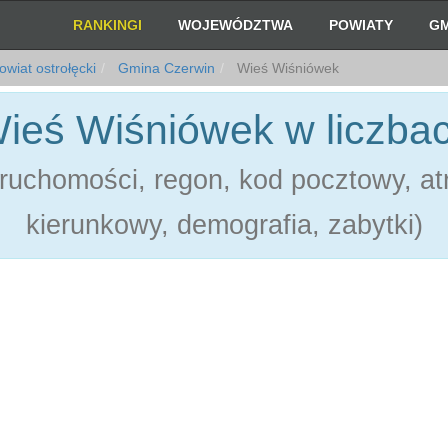
RANKINGI
WOJEWÓDZTWA
POWIATY
GM
wiat ostrołęcki
Gmina Czerwin
Wieś Wiśniówek
ieś Wiśniówek w liczba
ruchomości, regon, kod pocztowy, atr
kierunkowy, demografia, zabytki)