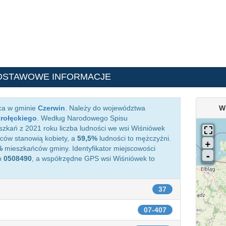
DSTAWOWE INFORMACJE
ca w gminie
Czerwin
. Należy do województwa
W
trołęckiego
. Według Narodowego Spisu
zkań z 2021 roku liczba ludności we wsi Wiśniówek
ów stanowią kobiety, a
59,5%
ludności to mężczyźni.
%
mieszkańców gminy. Identyfikator miejscowości
o
0508490
, a współrzędne GPS wsi Wiśniówek to
37
07-407