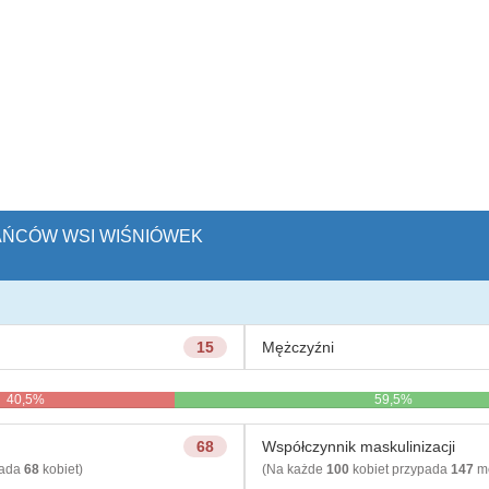
KAŃCÓW WSI WIŚNIÓWEK
15
Mężczyźni
40,5%
59,5%
68
Współczynnik maskulinizacji
pada
68
kobiet)
(Na każde
100
kobiet przypada
147
mę