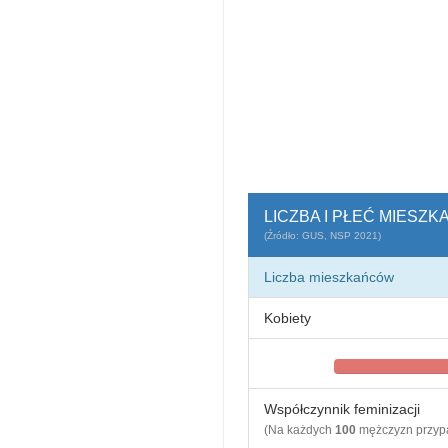
LICZBA I PŁEĆ MIESZ
(Źródło: GUS, NSP 2021)
Liczba mieszkańców
Kobiety
Współczynnik feminizacji
(Na każdych
100
mężczyzn przy