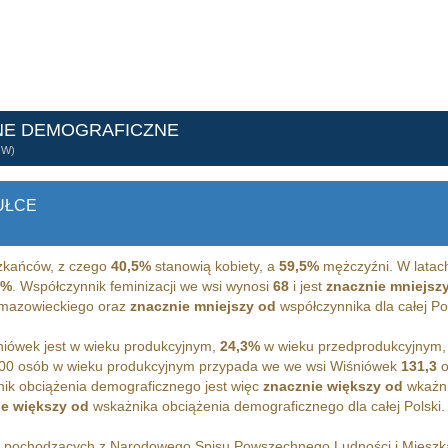
NE DEMOGRAFICZNE
ÓW)
UŁCE
kańców, z czego
40,5%
stanowią kobiety, a
59,5%
mężczyźni. W latac
8%
. Współczynnik feminizacji we wsi wynosi
68
i jest
znacznie mniejsz
 mazowieckiego oraz
znacznie mniejszy od
współczynnika dla całej Pol
iówek jest w wieku produkcyjnym,
24,3%
w wieku przedprodukcyjnym,
00 osób w wieku produkcyjnym przypada we we wsi Wiśniówek
131,3
o
ik obciążenia demograficznego jest więc
znacznie większy od
wkażni
ie większy od
wskażnika obciążenia demograficznego dla całej Polski.
h pochodzących z Narodowego Spisu Powszechnego Ludności i Miesz