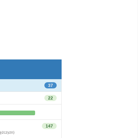
37
22
147
żczyzn)