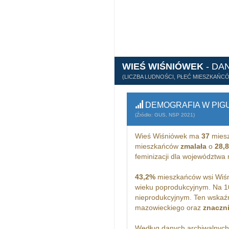
WIEŚ WIŚNIÓWEK
- DA
(LICZBA LUDNOŚCI, PŁEĆ MIESZKAŃC
DEMOGRAFIA W PIG
(Źródło: GUS, NSP 2021)
Wieś Wiśniówek ma
37
miesz
mieszkańców
zmalała
o
28,
feminizacji dla województwa
43,2%
mieszkańców wsi Wiśn
wieku poprodukcyjnym. Na 1
nieprodukcyjnym. Ten wskaźn
mazowieckiego oraz
znaczn
Według danych archiwalnyc