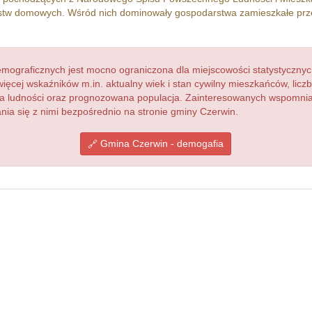
tw domowych. Wśród nich dominowały gospodarstwa zamieszkałe pr
ograficznych jest mocno ograniczona dla miejscowości statystycznyc
więcej wskaźników m.in. aktualny wiek i stan cywilny mieszkańców, lic
acja ludności oraz prognozowana populacja. Zainteresowanych wspomn
a się z nimi bezpośrednio na stronie gminy Czerwin.
Gmina Czerwin - demogafia