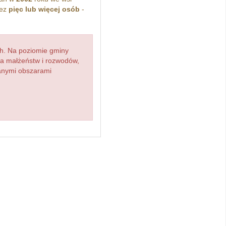
zez
pięc lub więcej osób
-
h. Na poziomie gminy
zba małżeństw i rozwodów,
ianymi obszarami