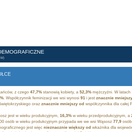
 DEMOGRAFICZNE
ÓW)
UŁCE
ańców, z czego
47,7%
stanowią kobiety, a
52,3%
mężczyźni. W latach 
8%
. Współczynnik feminizacji we wsi wynosi
91
i jest
znacznie mniejsz
 świętokrzyskiego oraz
znacznie mniejszy od
współczynnika dla całej P
sz jest w wieku produkcyjnym,
16,3%
w wieku przedprodukcyjnym, a
100 osób w wieku produkcyjnym przypada we we wsi Wąsosz
77,9
osób 
ograficznego jest więc
nieznacznie większy od
wkażnika dla wojewód