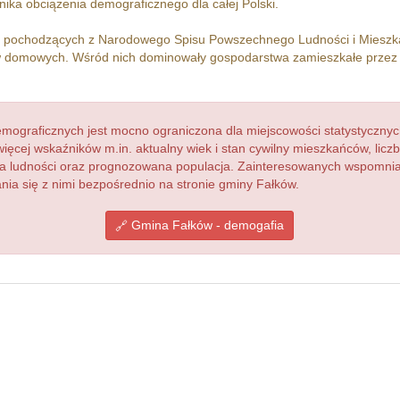
ika obciążenia demograficznego dla całej Polski.
h pochodzących z Narodowego Spisu Powszechnego Ludności i Miesz
 domowych. Wśród nich dominowały gospodarstwa zamieszkałe prze
ograficznych jest mocno ograniczona dla miejscowości statystycznyc
więcej wskaźników m.in. aktualny wiek i stan cywilny mieszkańców, lic
acja ludności oraz prognozowana populacja. Zainteresowanych wspomn
a się z nimi bezpośrednio na stronie gminy Fałków.
Gmina Fałków - demogafia