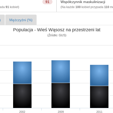
91
Współczynnik maskulinizacji
pada
91
kobiet)
(Na każde
100
kobiet przypada
110
mę
)
Mężczyźni (%)
Populacja - Wieś Wąsosz na przestrzeni lat
(Źródło: GUS)
2002
2009
2011