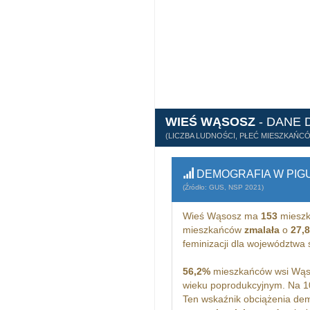
WIEŚ WĄSOSZ
- DANE
(LICZBA LUDNOŚCI, PŁEĆ MIESZKAŃC
DEMOGRAFIA W PIG
(Źródło: GUS, NSP 2021)
Wieś Wąsosz ma
153
mieszk
mieszkańców
zmalała
o
27,
feminizacji dla województwa
56,2%
mieszkańców wsi Wąso
wieku poprodukcyjnym. Na 
Ten wskaźnik obciążenia dem