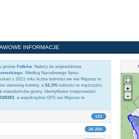
TAWOWE INFORMACJE
w gminie
Fałków
. Należy do województwa
koneckiego
. Według Narodowego Spisu
zkań z 2021 roku liczba ludności we wsi Wąsosz to
w stanowią kobiety, a
52,3%
ludności to mężczyźni.
%
mieszkańców gminy. Identyfikator miejscowości
539383
, a współrzędne GPS wsi Wąsosz to
153
26-260