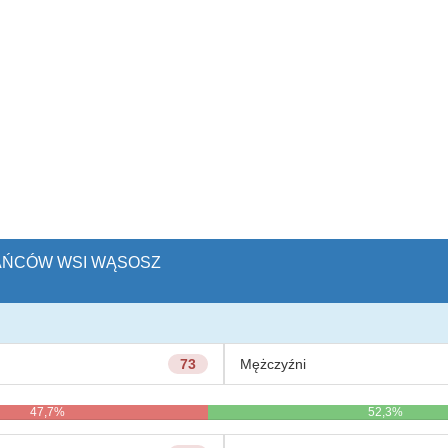
KAŃCÓW WSI WĄSOSZ
73
Mężczyźni
47,7%
52,3%