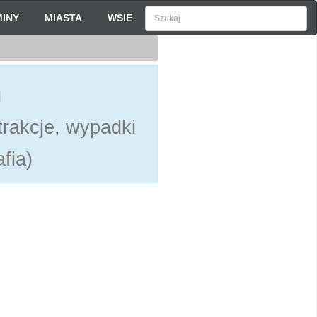
INY
MIASTA
WSIE
h
rakcje, wypadki
fia)