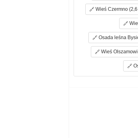
Wieś Czermno (2,6
Wieś
Osada leśna Bysi
Wieś Olszamowic
Os