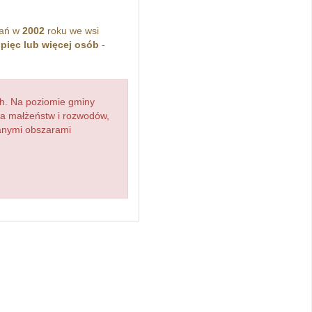
kań w
2002
roku we wsi
z
pięc lub więcej osób
-
h. Na poziomie gminy
zba małżeństw i rozwodów,
ianymi obszarami