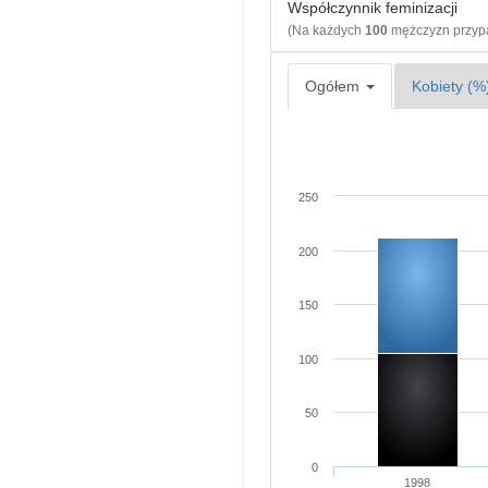
Współczynnik feminizacji
(Na każdych
100
mężczyzn przy
Ogółem
Kobiety (%
250
200
150
100
50
0
1998