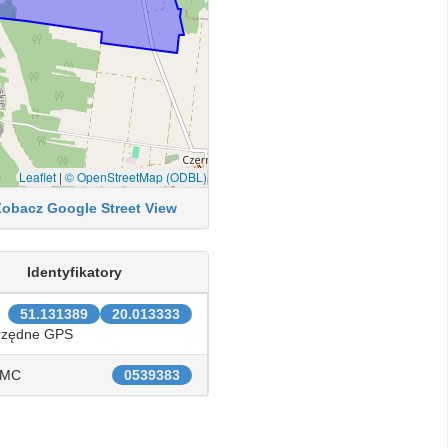
Leaflet
|
© OpenStreetMap (ODBL)
Zobacz Google Street View
Identyfikatory
51.131389
20.013333
rzędne GPS
IMC
0539383