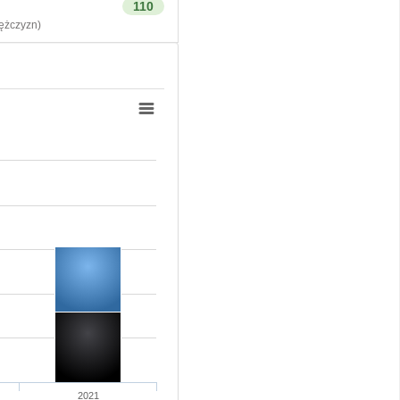
110
żczyzn)
2021