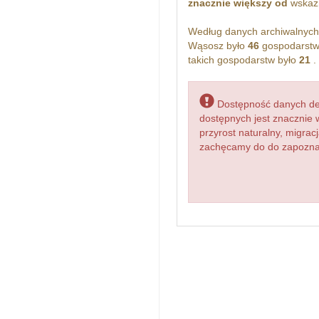
znacznie większy od
wskażn
Według danych archiwalnyc
Wąsosz było
46
gospodarstw
takich gospodarstw było
21
.
Dostępność danych dem
dostępnych jest znacznie 
przyrost naturalny, migr
zachęcamy do do zapoznani