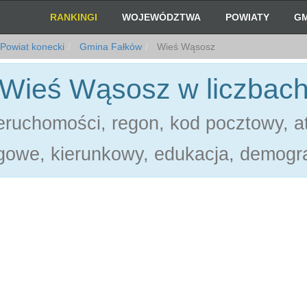
RANKINGI
WOJEWÓDZTWA
POWIATY
GM
Powiat konecki
Gmina Fałków
Wieś Wąsosz
Wieś Wąsosz w liczbac
ruchomości, regon, kod pocztowy, at
gowe, kierunkowy, edukacja, demogra