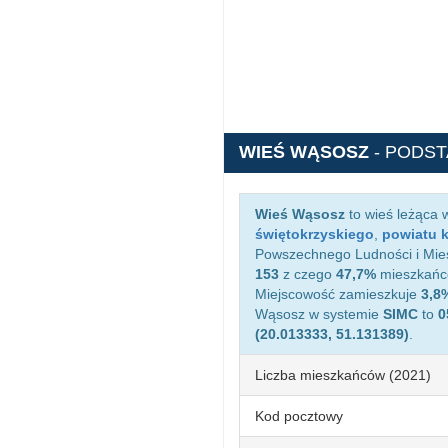
WIEŚ WĄSOSZ
- PODS
Wieś Wąsosz
to wieś leżąca 
świętokrzyskiego
,
powiatu 
Powszechnego Ludności i Mies
153
z czego
47,7%
mieszkańcó
Miejscowość zamieszkuje
3,8
Wąsosz w systemie
SIMC
to
0
(20.013333, 51.131389)
.
Liczba mieszkańców (2021)
Kod pocztowy