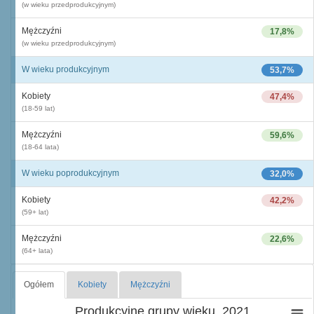
(w wieku przedprodukcyjnym)
Mężczyźni
17,8%
(w wieku przedprodukcyjnym)
W wieku produkcyjnym
53,7%
Kobiety
47,4%
(18-59 lat)
Mężczyźni
59,6%
(18-64 lata)
W wieku poprodukcyjnym
32,0%
Kobiety
42,2%
(59+ lat)
Mężczyźni
22,6%
(64+ lata)
Ogółem
Kobiety
Mężczyźni
Produkcyjne grupy wieku, 2021