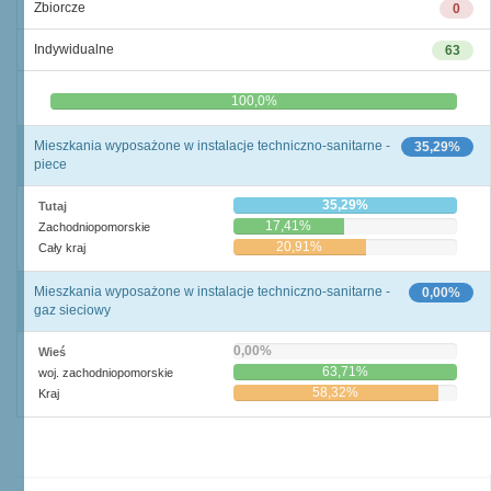
Zbiorcze
0
Indywidualne
63
0,0%
100,0%
Mieszkania wyposażone w instalacje techniczno-sanitarne -
35,29%
piece
35,29%
Tutaj
17,41%
Zachodniopomorskie
20,91%
Cały kraj
Mieszkania wyposażone w instalacje techniczno-sanitarne -
0,00%
gaz sieciowy
0,00%
Wieś
63,71%
woj. zachodniopomorskie
58,32%
Kraj