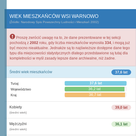
WIEK MIESZKAŃCÓW WSI WARNOWO
(Źródło: Narodowy Spis Powszechny Ludności i Mieszkań 2002)
Proszę zwrócić uwagę na to, że dane prezentowane w tej sekcji
pochodzą z
2002
roku, gdy liczba mieszkańców wynosiła
334
, i mogą już
być mocno nieaktualne. Jednakże są to najświeższe dostępne dane tego
typu dla miejscowości statystycznych dlatego przedstawione są tutaj dla
kompletności w myśl zasady lepsze dane archiwalne, niż żadne.
Średni wiek mieszkańców
37,6 lat
37,6 lat
Tutaj
36,2 lat
Województwo
36,7 lat
Kraj
Kobiety
39,0 lat
(średni wiek)
Mężczyźni
36,1 lat
(średni wiek)