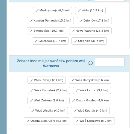
Międzyzdroje (6,3 km)
Wolin (10,9 km)
Kamień Pomorski (15,2 km)
Dziwnów (17,8 km)
Świnoujście (19,7 km)
Nowe Warpno (28,8 km)
Golczewo (30,7 km)
Stepnica (31,5 km)
Zobacz inne miejscowości w pobliżu wsi
Warnowo
Wieś Rabiąż (2,1 km)
Wieś Domysłów (2,6 km)
Wieś Kodrąbek (2,9 km)
Wieś Ładzin (3,1 km)
Wieś Żółwino (3,6 km)
Osada Grodno (4,0 km)
Wieś Wisełka (4,0 km)
Wieś Kodrąb (4,6 km)
Osada Biała Góra (4,8 km)
Wieś Kołczewo (5,9 km)