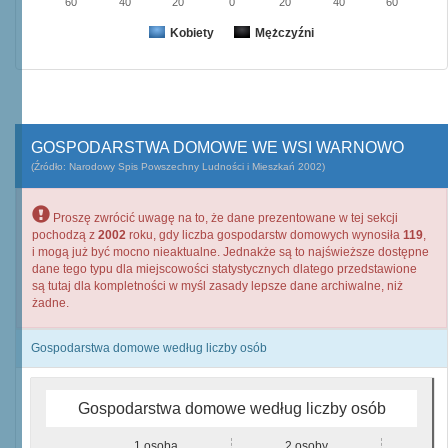
60
40
20
0
20
40
60
Kobiety
Mężczyźni
GOSPODARSTWA DOMOWE WE WSI WARNOWO
(Źródło: Narodowy Spis Powszechny Ludności i Mieszkań 2002)
Proszę zwrócić uwagę na to, że dane prezentowane w tej sekcji
pochodzą z
2002
roku, gdy liczba gospodarstw domowych wynosiła
119
,
i mogą już być mocno nieaktualne. Jednakże są to najświeższe dostępne
dane tego typu dla miejscowości statystycznych dlatego przedstawione
są tutaj dla kompletności w myśl zasady lepsze dane archiwalne, niż
żadne.
Gospodarstwa domowe według liczby osób
Gospodarstwa domowe według liczby osób
1 osoba
2 osoby