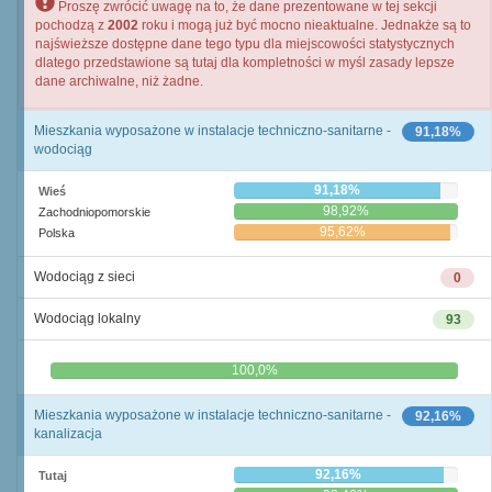
Proszę zwrócić uwagę na to, że dane prezentowane w tej sekcji
pochodzą z
2002
roku i mogą już być mocno nieaktualne. Jednakże są to
najświeższe dostępne dane tego typu dla miejscowości statystycznych
dlatego przedstawione są tutaj dla kompletności w myśl zasady lepsze
dane archiwalne, niż żadne.
Mieszkania wyposażone w instalacje techniczno-sanitarne -
91,18%
wodociąg
91,18%
Wieś
98,92%
Zachodniopomorskie
95,62%
Polska
Wodociąg z sieci
0
Wodociąg lokalny
93
0,0%
100,0%
Mieszkania wyposażone w instalacje techniczno-sanitarne -
92,16%
kanalizacja
92,16%
Tutaj