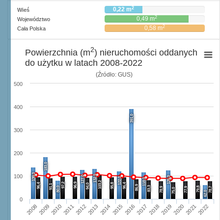
2
0,22 m
Wieś
2
0,49 m
Województwo
2
0,58 m
Cała Polska
2
Powierzchnia (m
) nieruchomości oddanych
do użytku w latach 2008-2022
(Źródło: GUS)
500
400
391,0
300
200
183,0
139,0
132,5
100
127,0
126,0
122,0
118,0
103,2
97,2
96,9
96,4
95,8
96,4
94,0
91,1
86,9
83,3
80,0
79,8
78,9
77,9
78,7
75,0
62,0
0
2011
2018
2022
2014
2010
2017
2021
2013
2009
2016
2020
2012
2008
2015
2019