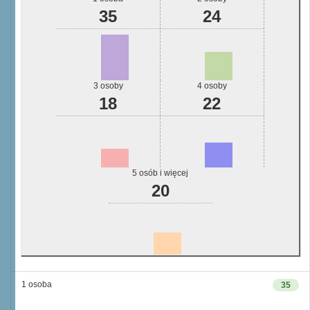
35
24
3 osoby
4 osoby
18
22
5 osób i więcej
20
1 osoba
35