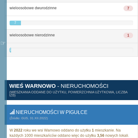
wieloosobowe dwurodzinne
7
7
wieloosobowe nierodzinne
1
1
WIEŚ WARNOWO
- NIERUCHOMOŚCI
(MIESZKANIA ODDANE DO UŻYTKU, POWIERZCHNIA UŻYTKOWA, LICZBA
IZB)
NIERUCHOMOŚCI W PIGUŁCE
(Źródło: GUS, 31.XII.2022)
W
2022
roku we wsi Warnowo oddano do użytku
1
mieszkanie. Na
każdych 1000 mieszkańców oddano więc do użytku
3,56
nowych lokali.