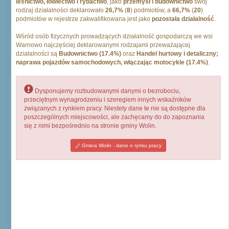
leśnictwo, łowiectwo i rybactwo
, jako
przemysł i budownictwo
swój
rodzaj działalności deklarowało
26,7%
(
8
) podmiotów, a
66,7%
(
20
)
podmiotów w rejestrze zakwalifikowana jest jako
pozostała działalność
.
Wśród osób fizycznych prowadzących działalność gospodarczą we wsi
Warnowo najczęściej deklarowanymi rodzajami przeważającej
działalności są
Budownictwo (17.4%)
oraz
Handel hurtowy i detaliczny;
naprawa pojazdów samochodowych, włączając motocykle (17.4%)
.
Dysponujemy rozbudowanymi danymi o bezrobociu,
przeciętnym wynagrodzeniu i szeregiem innych wskaźników
związanych z rynkiem pracy. Niestety dane te nie są dostępne dla
poszczególnych miejscowości, ale zachęcamy do do zapoznania
się z nimi bezpośrednio na stronie gminy Wolin.
Gmina Wolin - dane o rynku pracy