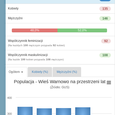
Kobiety
135
Mężczyźni
146
48,0%
52,0%
Współczynnik feminizacji
92
(Na każdych
100
mężczyzn przypada
92
kobiet)
Współczynnik maskulinizacji
108
(Na każde
100
kobiet przypada
108
mężczyzn)
Ogółem
Kobiety (%)
Mężczyźni (%)
Populacja - Wieś Warnowo na przestrzeni lat
(Źródło: GUS)
400
300