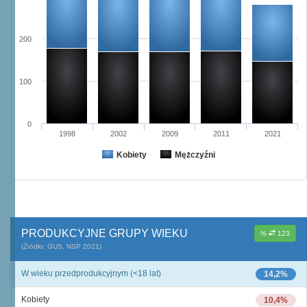
200
100
0
1998
2002
2009
2011
2021
Kobiety
Mężczyźni
PRODUKCYJNE GRUPY WIEKU
%
123
(Źródło: GUS, NSP 2021)
W wieku przedprodukcyjnym (<18 lat)
14,2%
Kobiety
10,4%