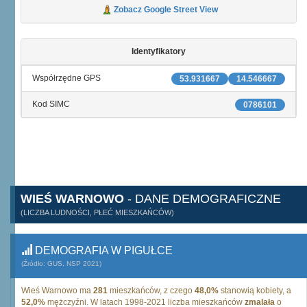
Zobacz Google Street View
Identyfikatory
Współrzędne GPS
53.931667
14.546667
Kod SIMC
0786101
WIEŚ WARNOWO
- DANE DEMOGRAFICZNE
(LICZBA LUDNOŚCI, PŁEĆ MIESZKAŃCÓW)
DEMOGRAFIA W PIGUŁCE
(Źródło: GUS, NSP 2021)
Wieś Warnowo ma
281
mieszkańców, z czego
48,0%
stanowią kobiety, a
52,0%
mężczyźni. W latach 1998-2021 liczba mieszkańców
zmalała
o