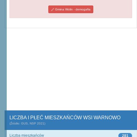
Gmina Wolin - demogafia
LICZBA I PŁEĆ MIESZKAŃCÓW WSI WARNOWO
(Źródło: GUS, NSP 2021)
Liczba mieszkańców
281