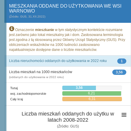
MIESZKANIA ODDANE DO UŻYTKOWANIA WE WSI
WARNOWO
(Źródło: GUS, 31.XII.2022)
Oznaczenie
mieszkanie
w tym statystycznym kontekście rozumiane
jest zarówno jako lokal mieszkalny jak i dom. Zastosowana terminologia
jest zgodna z tą stosowaną przez Główny Urząd Statystyczny (GUS). Przy
obliczeniach wskaźników na 1000 ludności zastosowano
najaktualniejsze dostępne dane o liczbie mieszkańców.
Liczba nieruchomości oddanych do użytkowania w 2022 roku
1
Liczba mieszkań na 1000 mieszkańców
3,56
(oddanych do użytkowania w 2022 roku)
3,56
Tutaj
6,21
woj. zachodniopomorskie
6,31
Cały kraj
Liczba mieszkań oddanych do użytku w
latach 2008-2022
(Źródło: GUS)