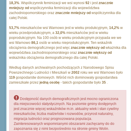
18,3%
. Współczynnik feminizacji we wsi wynosi
92
i jest
znacznie
mniejszy od
współczynnika feminizacji dla województwa
zachodniopomorskiego oraz
znacznie mniejszy od
współczynnika dla
całej Polski.
53,7%
mieszkańców wsi Warnowo jest w wieku produkcyjnym,
14,2%
w
wieku przedprodukcyjnym, a
32,0%
mieszkańców jest w wieku
poprodukcyjnym. Na 100 osób w wieku produkcyjnym przypada we we
wsi Warnowo
86,1
osób w wieku nieprodukcyjnym. Ten wskaźnik
obciążenia demograficznego jest więc
znacznie większy od
wkażnika dla
województwa zachodniopomorskiego oraz
znacznie większy od
wskażnika obciążenia demograficznego dla całej Polski.
Według danych archiwalnych pochodzących z Narodowego Spisu
Powszechnego Ludności i Mieszkań w
2002
roku we wsi Warnowo było
119
gospodarstw domowych. Wśród nich dominowały gospodarstwa
zamieszkałe przez
jedną osobę
- takich gospodarstw było
35
.
Dostępność danych demograficznych jest mocno ograniczona
dla miejscowości statystycznych. Na poziomie gminy dostępnych
jest znacznie więcej wskaźników m.in. aktualny wiek i stan cywilny
mieszkańców, liczba małżeństw i rozwodów, przyrost naturalny,
migracja ludności oraz prognozowana populacja.
Zainteresowanych wspomnianymi obszarami zachęcamy do do
zapoznania się z nimi bezpośrednio na stronie gminy Wolin.