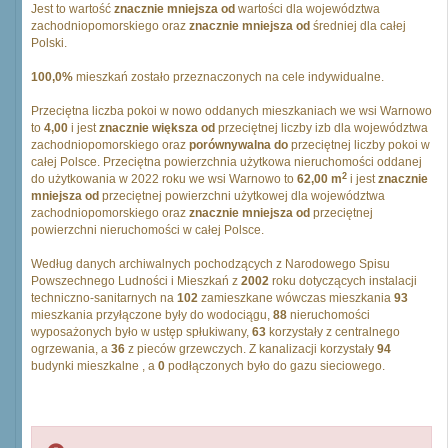
Jest to wartość
znacznie mniejsza od
wartości dla województwa
zachodniopomorskiego oraz
znacznie mniejsza od
średniej dla całej
Polski.
100,0%
mieszkań zostało przeznaczonych na cele indywidualne.
Przeciętna liczba pokoi w nowo oddanych mieszkaniach we wsi Warnowo
to
4,00
i jest
znacznie większa od
przeciętnej liczby izb dla województwa
zachodniopomorskiego oraz
porównywalna do
przeciętnej liczby pokoi w
całej Polsce. Przeciętna powierzchnia użytkowa nieruchomości oddanej
2
do użytkowania w 2022 roku we wsi Warnowo to
62,00 m
i jest
znacznie
mniejsza od
przeciętnej powierzchni użytkowej dla województwa
zachodniopomorskiego oraz
znacznie mniejsza od
przeciętnej
powierzchni nieruchomości w całej Polsce.
Według danych archiwalnych pochodzących z Narodowego Spisu
Powszechnego Ludności i Mieszkań z
2002
roku dotyczących instalacji
techniczno-sanitarnych na
102
zamieszkane wówczas mieszkania
93
mieszkania przyłączone były do wodociągu,
88
nieruchomości
wyposażonych było w ustęp spłukiwany,
63
korzystały z centralnego
ogrzewania, a
36
z pieców grzewczych. Z kanalizacji korzystały
94
budynki mieszkalne , a
0
podłączonych było do gazu sieciowego.