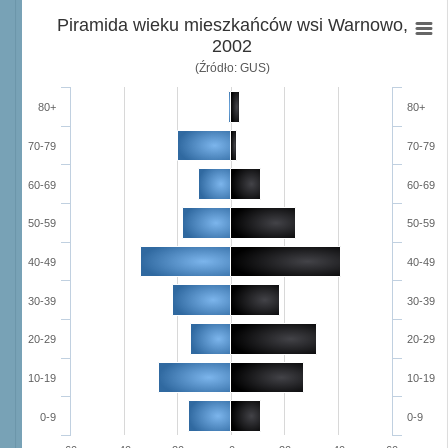
Piramida wieku mieszkańców wsi Warnowo,
2002
(Źródło: GUS)
80+
80+
70-79
70-79
60-69
60-69
50-59
50-59
40-49
40-49
30-39
30-39
20-29
20-29
10-19
10-19
0-9
0-9