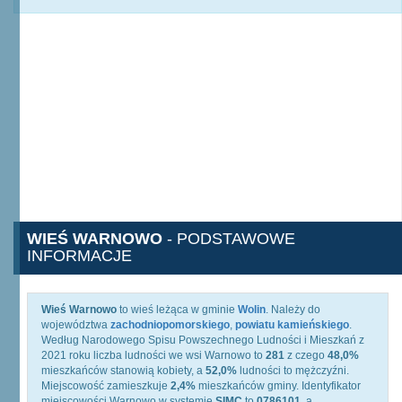
WIEŚ WARNOWO
- PODSTAWOWE
INFORMACJE
Wieś Warnowo
to wieś leżąca w gminie
Wolin
. Należy do
województwa
zachodniopomorskiego
,
powiatu kamieńskiego
.
Według Narodowego Spisu Powszechnego Ludności i Mieszkań z
2021 roku liczba ludności we wsi Warnowo to
281
z czego
48,0%
mieszkańców stanowią kobiety, a
52,0%
ludności to mężczyźni.
Miejscowość zamieszkuje
2,4%
mieszkańców gminy. Identyfikator
miejscowości Warnowo w systemie
SIMC
to
0786101
, a