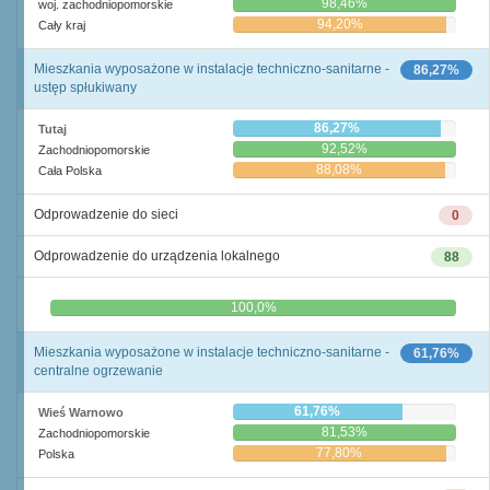
98,46%
woj. zachodniopomorskie
94,20%
Cały kraj
Mieszkania wyposażone w instalacje techniczno-sanitarne -
86,27%
ustęp spłukiwany
86,27%
Tutaj
92,52%
Zachodniopomorskie
88,08%
Cała Polska
Odprowadzenie do sieci
0
Odprowadzenie do urządzenia lokalnego
88
0,0%
100,0%
Mieszkania wyposażone w instalacje techniczno-sanitarne -
61,76%
centralne ogrzewanie
61,76%
Wieś Warnowo
81,53%
Zachodniopomorskie
77,80%
Polska