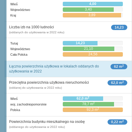
4,00
Wieś
3,40
Województwo
3,89
Kraj
Liczba izb na 1000 ludności
14,23
(oddanych do użytkowania w 2022 roku)
14,23
Tutaj
21,10
Województwo
24,56
Cała Polska
2
Łączna powierzchnia użytkowa w lokalach oddanych do
62 m
użytkowania w 2022
2
Przeciętna powierzchnia użytkowa nieruchomości
62,0 m
(oddanej do użytkowania w 2022 roku)
2
62,0 m
Wieś
2
78,7 m
woj. zachodniopomorskie
2
92,3 m
Polska
2
Powierzchnia budynku mieszkalnego na osobę
0,22 m
(oddanego do użytkowania w 2022 roku)