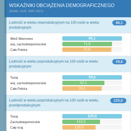
WSKAŹNIKI OBCIĄŻENIA DEMOGRAFICZNEGO
(Źródło: GUS, NSP 2021)
Ludność w wieku nieprodukcyjnym na 100 osób w wieku
86,1
produkcyjnym
86,1
Wieś Warnowo
71,6
woj. zachodniopomorskie
70,8
Cała Polska
Ludność w wieku poprodukcyjnym na 100 osób w wieku
59,6
produkcyjnym
59,6
Tutaj
42,1
woj. zachodniopomorskie
39,5
Cała Polska
Ludność w wieku poprodukcyjnym na 100 osób w wieku
225,0
przedprodukcyjnym
225,0
Tutaj
142,5
Zachodniopomorskie
126,0
Cały kraj