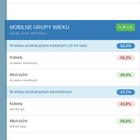
MOBILNE GRUPY WIEKU
%
123
(Źródło: GUS, NSP 2021)
W wieku produkcyjnym mobilnym (18-44 lata)
52,3%
Kobiety
56,3%
(w wieku mobilnym)
Mężczyźni
49,4%
(w wieku mobilnym)
W wieku produkcyjnym niemobilnym
47,7%
Kobiety
43,8%
(45-59 lat)
Mężczyźni
50,6%
(45-64 lata)