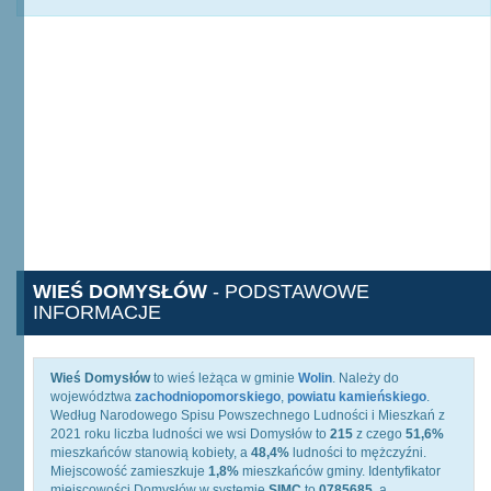
WIEŚ DOMYSŁÓW
- PODSTAWOWE
INFORMACJE
Wieś Domysłów
to wieś leżąca w gminie
Wolin
. Należy do
województwa
zachodniopomorskiego
,
powiatu kamieńskiego
.
Według Narodowego Spisu Powszechnego Ludności i Mieszkań z
2021 roku liczba ludności we wsi Domysłów to
215
z czego
51,6%
mieszkańców stanowią kobiety, a
48,4%
ludności to mężczyźni.
Miejscowość zamieszkuje
1,8%
mieszkańców gminy. Identyfikator
miejscowości Domysłów w systemie
SIMC
to
0785685
, a