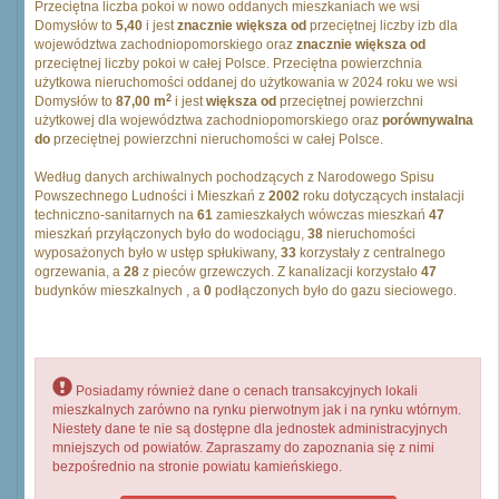
Przeciętna liczba pokoi w nowo oddanych mieszkaniach we wsi
Domysłów to
5,40
i jest
znacznie większa od
przeciętnej liczby izb dla
województwa zachodniopomorskiego oraz
znacznie większa od
przeciętnej liczby pokoi w całej Polsce. Przeciętna powierzchnia
użytkowa nieruchomości oddanej do użytkowania w 2024 roku we wsi
2
Domysłów to
87,00 m
i jest
większa od
przeciętnej powierzchni
użytkowej dla województwa zachodniopomorskiego oraz
porównywalna
do
przeciętnej powierzchni nieruchomości w całej Polsce.
Według danych archiwalnych pochodzących z Narodowego Spisu
Powszechnego Ludności i Mieszkań z
2002
roku dotyczących instalacji
techniczno-sanitarnych na
61
zamieszkałych wówczas mieszkań
47
mieszkań przyłączonych było do wodociągu,
38
nieruchomości
wyposażonych było w ustęp spłukiwany,
33
korzystały z centralnego
ogrzewania, a
28
z pieców grzewczych. Z kanalizacji korzystało
47
budynków mieszkalnych , a
0
podłączonych było do gazu sieciowego.
Posiadamy również dane o cenach transakcyjnych lokali
mieszkalnych zarówno na rynku pierwotnym jak i na rynku wtórnym.
Niestety dane te nie są dostępne dla jednostek administracyjnych
mniejszych od powiatów. Zapraszamy do zapoznania się z nimi
bezpośrednio na stronie powiatu kamieńskiego.