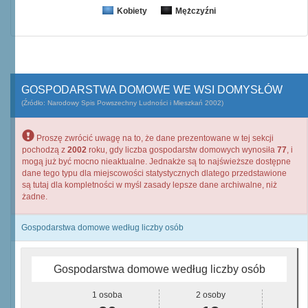
Kobiety
Mężczyźni
GOSPODARSTWA DOMOWE WE WSI DOMYSŁÓW
(Źródło: Narodowy Spis Powszechny Ludności i Mieszkań 2002)
Proszę zwrócić uwagę na to, że dane prezentowane w tej sekcji
pochodzą z
2002
roku, gdy liczba gospodarstw domowych wynosiła
77
, i
mogą już być mocno nieaktualne. Jednakże są to najświeższe dostępne
dane tego typu dla miejscowości statystycznych dlatego przedstawione
są tutaj dla kompletności w myśl zasady lepsze dane archiwalne, niż
żadne.
Gospodarstwa domowe według liczby osób
Gospodarstwa domowe według liczby osób
1 osoba
2 osoby