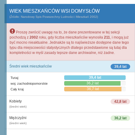
WIEK MIESZKAŃCÓW WSI DOMYSŁÓW
(Źródło: Narodowy Spis Powszechny Ludności i Mieszkań 2002)
Proszę zwrócić uwagę na to, że dane prezentowane w tej sekcji
pochodzą z
2002
roku, gdy liczba mieszkańców wynosiła
211
, i mogą już
być mocno nieaktualne. Jednakże są to najświeższe dostępne dane tego
typu dla miejscowości statystycznych dlatego przedstawione są tutaj dla
kompletności w myśl zasady lepsze dane archiwalne, niż żadne.
Średni wiek mieszkańców
39,4 lat
39,4 lat
Tutaj
36,2 lat
woj. zachodniopomorskie
36,7 lat
Cały kraj
Kobiety
42,8 lat
(średni wiek)
Mężczyźni
36,2 lat
(średni wiek)