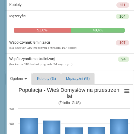
Kobiety
111
Mężczyźni
104
51,6%
48,4%
Współczynnik feminizacji
107
(Na każdych
100
mężczyzn przypada
107
kobiet)
Współczynnik maskulinizacji
94
(Na każde
100
kobiet przypada
94
mężczyzn)
Ogółem
Kobiety (%)
Mężczyźni (%)
Populacja - Wieś Domysłów na przestrzeni
lat
(Źródło: GUS)
250
200