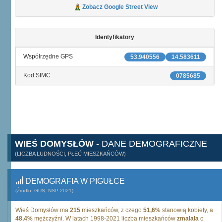
Zobacz Google Street View
Identyfikatory
Współrzędne GPS
53.940556
14.583611
Kod SIMC
0785685
WIEŚ DOMYSŁÓW
- DANE DEMOGRAFICZNE
(LICZBA LUDNOŚCI, PŁEĆ MIESZKAŃCÓW)
DEMOGRAFIA W PIGUŁCE
(Źródło: GUS, NSP 2021)
Wieś Domysłów ma
215
mieszkańców, z czego
51,6%
stanowią kobiety, a
48,4%
mężczyźni. W latach 1998-2021 liczba mieszkańców
zmalała
o