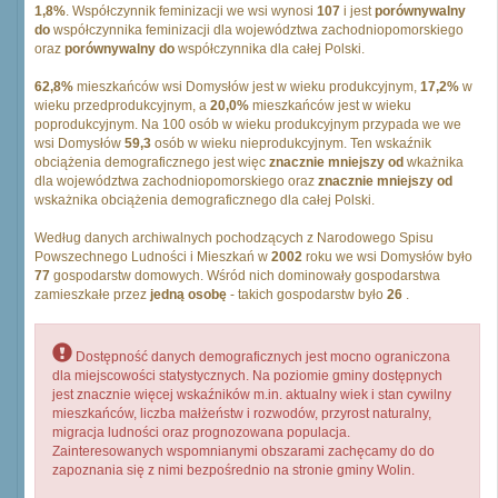
1,8%
. Współczynnik feminizacji we wsi wynosi
107
i jest
porównywalny
do
współczynnika feminizacji dla województwa zachodniopomorskiego
oraz
porównywalny do
współczynnika dla całej Polski.
62,8%
mieszkańców wsi Domysłów jest w wieku produkcyjnym,
17,2%
w
wieku przedprodukcyjnym, a
20,0%
mieszkańców jest w wieku
poprodukcyjnym. Na 100 osób w wieku produkcyjnym przypada we we
wsi Domysłów
59,3
osób w wieku nieprodukcyjnym. Ten wskaźnik
obciążenia demograficznego jest więc
znacznie mniejszy od
wkażnika
dla województwa zachodniopomorskiego oraz
znacznie mniejszy od
wskażnika obciążenia demograficznego dla całej Polski.
Według danych archiwalnych pochodzących z Narodowego Spisu
Powszechnego Ludności i Mieszkań w
2002
roku we wsi Domysłów było
77
gospodarstw domowych. Wśród nich dominowały gospodarstwa
zamieszkałe przez
jedną osobę
- takich gospodarstw było
26
.
Dostępność danych demograficznych jest mocno ograniczona
dla miejscowości statystycznych. Na poziomie gminy dostępnych
jest znacznie więcej wskaźników m.in. aktualny wiek i stan cywilny
mieszkańców, liczba małżeństw i rozwodów, przyrost naturalny,
migracja ludności oraz prognozowana populacja.
Zainteresowanych wspomnianymi obszarami zachęcamy do do
zapoznania się z nimi bezpośrednio na stronie gminy Wolin.