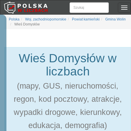
Pok
naw
Polska
Woj. zachodniopomorskie
Powiat kamieński
Gmina Wolin
Wieś Domysłów
Wieś Domysłów w
liczbach
(mapy, GUS, nieruchomości,
regon, kod pocztowy, atrakcje,
wypadki drogowe, kierunkowy,
edukacja, demografia)