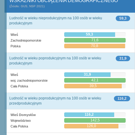
WSKAŹNIKI OBCIĄŻENIA DEMOGRAFICZNEGO
(Źródło: GUS, NSP 2021)
Ludność w wieku nieprodukcyjnym na 100 osób w wieku
59,3
produkcyjnym
59,3
Wieś
71,6
Zachodniopomorskie
70,8
Polska
Ludność w wieku poprodukcyjnym na 100 osób w wieku
31,9
produkcyjnym
31,9
Wieś
42,1
woj. zachodniopomorskie
39,5
Cała Polska
Ludność w wieku poprodukcyjnym na 100 osób w wieku
116,2
przedprodukcyjnym
116,2
Wieś Domysłów
142,5
Województwo
126,0
Cała Polska