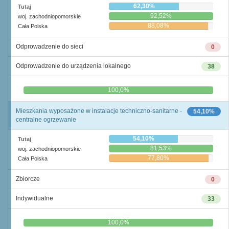
62,30%
Tutaj
92,52%
woj. zachodniopomorskie
88,08%
Cała Polska
Odprowadzenie do sieci
0
Odprowadzenie do urządzenia lokalnego
38
0,0%
100,0%
Mieszkania wyposażone w instalacje techniczno-sanitarne -
54,10%
centralne ogrzewanie
54,10%
Tutaj
81,53%
woj. zachodniopomorskie
77,80%
Cała Polska
Zbiorcze
0
Indywidualne
33
0,0%
100,0%