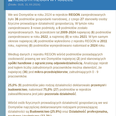
(Źródło: GUS, 31.XII.2024)
We wsi Domysłów w roku 2024 w rejestrze
REGON
zarejestrowanych
było
36
podmiotów gospodarki narodowej, z czego
27
stanowiły osoby
fizyczne prowadzące działalność gospodarczą. W tymże roku
zarejestrowano
3
nowe podmioty, a
0
podmiotów zostało
wyrejestrowanych. Na przestrzeni lat
2009
-
2024
najwięcej (
6
) podmiotów
zarejestrowano w roku
2022
, a najmniej (
0
) w roku
2021
. W tym samym
okresie najwięcej (
4
) podmiotów wykreślono z rejestru REGON w
2011
roku, najmniej (
0
) podmiotów wyrejestrowano natomiast w
2024
roku.
Według danych z rejestru REGON wśród podmiotów posiadających
osobowość prawną we wsi Domysłów najwięcej (
2
) jest stanowiących
spółki handlowe z ograniczoną odpowiedzialnością
. Analizując rejestr
pod kątem liczby zatrudnionych pracowników można stwierdzić, że
najwięcej (
36
) jest
mikro-przedsiębiorstw
, zatrudniających 0 - 9
pracowników.
25,0%
(
9
) podmiotów jako rodzaj działalności deklarowało
przemysł i
budownictwo
, natomiast
75,0%
(
27
) podmiotów w rejestrze
zakwalifikowana jest jako
pozostała działalność
.
Wśród osób fizycznych prowadzących działalność gospodarczą we wsi
Domysłów najczęściej deklarowanymi rodzajami przeważającej
działalności są
Budownictwo (25.9%)
oraz
Działalność profesjonalna,