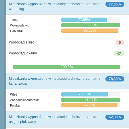
Mieszkania wyposażone w instalacje techniczno-sanitarne -
77,05%
wodociąg
77,05%
Tutaj
98,92%
Województwo
95,62%
Cały kraj
Wodociąg z sieci
0
Wodociąg lokalny
47
0,0%
100,0%
Mieszkania wyposażone w instalacje techniczno-sanitarne -
78,33%
kanalizacja
78,33%
Wieś
98,46%
Zachodniopomorskie
94,20%
Polska
Mieszkania wyposażone w instalacje techniczno-sanitarne -
62,30%
ustęp spłukiwany