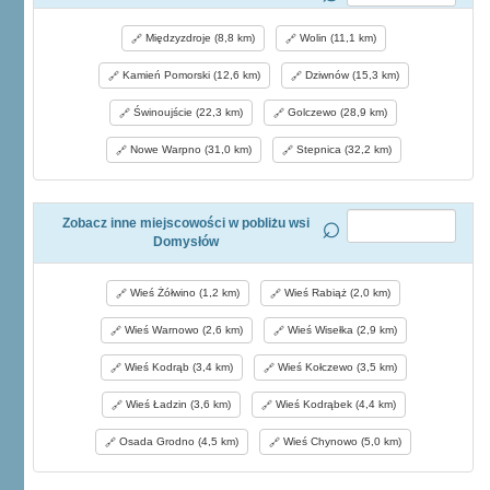
Międzyzdroje (8,8 km)
Wolin (11,1 km)
Kamień Pomorski (12,6 km)
Dziwnów (15,3 km)
Świnoujście (22,3 km)
Golczewo (28,9 km)
Nowe Warpno (31,0 km)
Stepnica (32,2 km)
Zobacz inne miejscowości w pobliżu wsi
Domysłów
Wieś Żółwino (1,2 km)
Wieś Rabiąż (2,0 km)
Wieś Warnowo (2,6 km)
Wieś Wisełka (2,9 km)
Wieś Kodrąb (3,4 km)
Wieś Kołczewo (3,5 km)
Wieś Ładzin (3,6 km)
Wieś Kodrąbek (4,4 km)
Osada Grodno (4,5 km)
Wieś Chynowo (5,0 km)