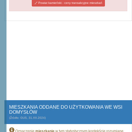
Powiat kamieński - ceny transakcyjne mieszkań
MIESZKANIA ODDANE DO UŻYTKOWANIA WE WSI
DOMYSŁÓW
(Źródło: GUS, 31.XII.2024)
Oznaczenie
mieszkanie
w tym statystycznym kontekście rozumiane