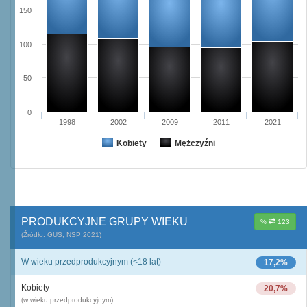
150
100
50
0
1998
2002
2009
2011
2021
Kobiety
Mężczyźni
PRODUKCYJNE GRUPY WIEKU
%
123
(Źródło: GUS, NSP 2021)
W wieku przedprodukcyjnym (<18 lat)
17,2%
Kobiety
20,7%
(w wieku przedprodukcyjnym)