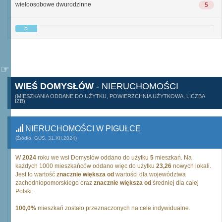
wieloosobowe dwurodzinne
5
5
WIEŚ DOMYSŁÓW
- NIERUCHOMOŚCI
(MIESZKANIA ODDANE DO UŻYTKU, POWIERZCHNIA UŻYTKOWA, LICZBA
IZB)
NIERUCHOMOŚCI W PIGUŁCE
(Źródło: GUS, 31.XII.2024)
W
2024
roku we wsi Domysłów oddano do użytku
5
mieszkań. Na
każdych 1000 mieszkańców oddano więc do użytku
23,26
nowych lokali.
Jest to wartość
znacznie większa od
wartości dla województwa
zachodniopomorskiego oraz
znacznie większa od
średniej dla całej
Polski.
100,0%
mieszkań zostało przeznaczonych na cele indywidualne.