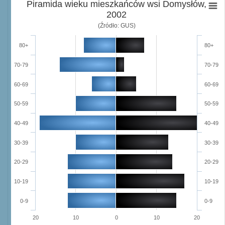
Piramida wieku mieszkańców wsi Domysłów,
2002
(Źródło: GUS)
80+
80+
70-79
70-79
60-69
60-69
50-59
50-59
40-49
40-49
30-39
30-39
20-29
20-29
10-19
10-19
0-9
0-9
20
10
0
10
20