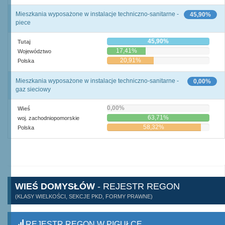
Mieszkania wyposażone w instalacje techniczno-sanitarne -
45,90%
piece
45,90%
Tutaj
17,41%
Województwo
20,91%
Polska
Mieszkania wyposażone w instalacje techniczno-sanitarne -
0,00%
gaz sieciowy
0,00%
Wieś
63,71%
woj. zachodniopomorskie
58,32%
Polska
WIEŚ DOMYSŁÓW
- REJESTR REGON
(KLASY WIELKOŚCI, SEKCJE PKD, FORMY PRAWNE)
REJESTR REGON W PIGUŁCE