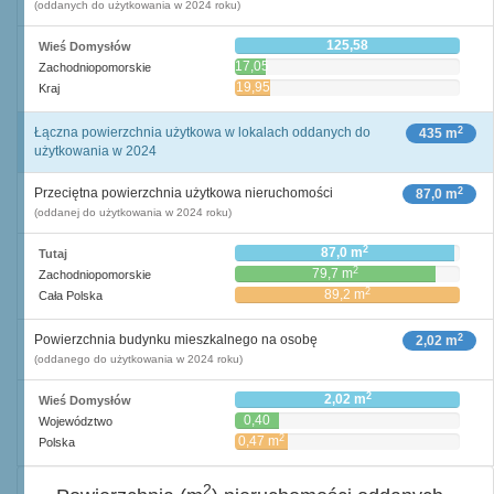
(oddanych do użytkowania w 2024 roku)
125,58
Wieś Domysłów
17,05
Zachodniopomorskie
19,95
Kraj
2
Łączna powierzchnia użytkowa w lokalach oddanych do
435 m
użytkowania w 2024
2
Przeciętna powierzchnia użytkowa nieruchomości
87,0 m
(oddanej do użytkowania w 2024 roku)
2
87,0 m
Tutaj
2
79,7 m
Zachodniopomorskie
2
89,2 m
Cała Polska
2
Powierzchnia budynku mieszkalnego na osobę
2,02 m
(oddanego do użytkowania w 2024 roku)
2
2,02 m
Wieś Domysłów
0,40
Województwo
2
m
2
0,47 m
Polska
2