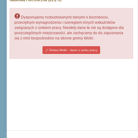
naukowa i techniczna (22.2%)
.
Dysponujemy rozbudowanymi danymi o bezrobociu,
przeciętnym wynagrodzeniu i szeregiem innych wskaźników
związanych z rynkiem pracy. Niestety dane te nie są dostępne dla
poszczególnych miejscowości, ale zachęcamy do do zapoznania
się z nimi bezpośrednio na stronie gminy Wolin.
Gmina Wolin - dane o rynku pracy