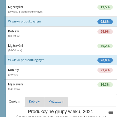
Mężczyźni
13,5%
(w wieku przedprodukcyjnym)
W wieku produkcyjnym
62,8%
Kobiety
55,9%
(18-59 lat)
Mężczyźni
70,2%
(18-64 lata)
W wieku poprodukcyjnym
20,0%
Kobiety
23,4%
(59+ lat)
Mężczyźni
16,3%
(64+ lata)
Ogółem
Kobiety
Mężczyźni
Produkcyjne grupy wieku, 2021