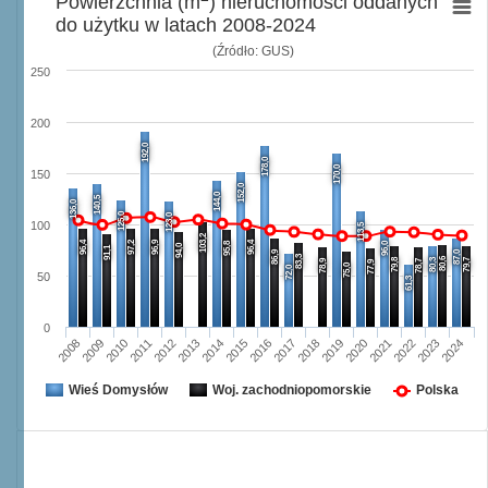
Powierzchnia (m
) nieruchomości oddanych
do użytku w latach 2008-2024
(Źródło: GUS)
250
200
192,0
178,0
170,0
150
152,0
144,0
140,5
136,0
125,0
123,0
100
113,5
103,2
96,4
97,2
96,9
96,4
95,8
96,0
94,0
91,1
86,9
87,0
83,3
80,6
79,8
80,3
79,7
78,9
78,7
77,9
75,0
72,0
50
61,3
0
2008
2009
2010
2011
2012
2013
2014
2015
2016
2017
2018
2019
2020
2021
2022
2023
2024
Wieś Domysłów
Woj. zachodniopomorskie
Polska