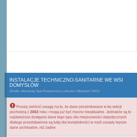
INSTALACJE TECHNICZNO-SANITARNE WE WSI
DOMYSŁÓW
(Źródło: Narodowy Spis Powszechny Ludności i Mieszkań 2002)
Proszę zwrócić uwagę na to, że dane prezentowane w tej sekcji
pochodzą z
2002
roku i mogą już być mocno nieaktualne. Jednakże są to
najświeższe dostępne dane tego typu dla miejscowości statystycznych
dlatego przedstawione są tutaj dla kompletności w myśl zasady lepsze
dane archiwalne, niż żadne.