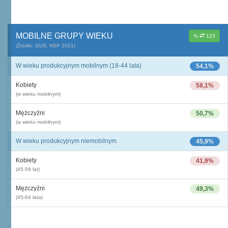
MOBILNE GRUPY WIEKU
%
123
(Źródło: GUS, NSP 2021)
W wieku produkcyjnym mobilnym (18-44 lata)
54,1%
Kobiety
58,1%
(w wieku mobilnym)
Mężczyźni
50,7%
(w wieku mobilnym)
W wieku produkcyjnym niemobilnym
45,9%
Kobiety
41,9%
(45-59 lat)
Mężczyźni
49,3%
(45-64 lata)