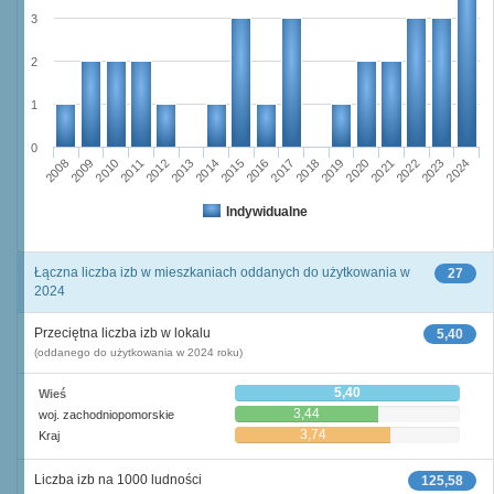
3
2
1
0
2011
2017
2012
2023
2018
2013
2024
2019
2008
2014
2020
2009
2015
2021
2010
2016
2022
Indywidualne
Łączna liczba izb w mieszkaniach oddanych do użytkowania w
27
2024
Przeciętna liczba izb w lokalu
5,40
(oddanego do użytkowania w 2024 roku)
5,40
Wieś
3,44
woj. zachodniopomorskie
3,74
Kraj
Liczba izb na 1000 ludności
125,58