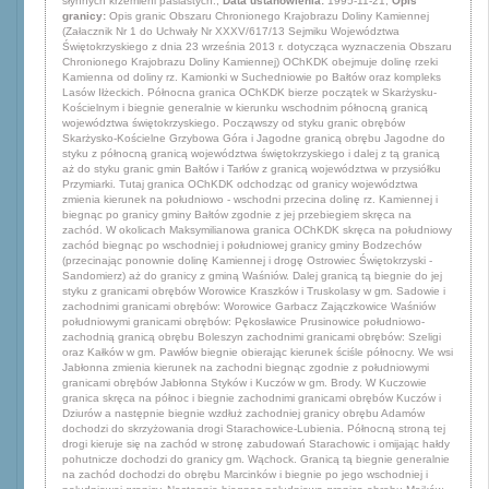
słynnych krzemieni pasiastych.,
Data ustanowienia:
1995-11-21,
Opis
granicy:
Opis granic Obszaru Chronionego Krajobrazu Doliny Kamiennej
(Załacznik Nr 1 do Uchwały Nr XXXV/617/13 Sejmiku Województwa
Świętokrzyskiego z dnia 23 września 2013 r. dotycząca wyznaczenia Obszaru
Chronionego Krajobrazu Doliny Kamiennej) OChKDK obejmuje dolinę rzeki
Kamienna od doliny rz. Kamionki w Suchedniowie po Bałtów oraz kompleks
Lasów Iłżeckich. Północna granica OChKDK bierze początek w Skarżysku-
Kościelnym i biegnie generalnie w kierunku wschodnim północną granicą
województwa świętokrzyskiego. Począwszy od styku granic obrębów
Skarżysko-Kościelne Grzybowa Góra i Jagodne granicą obrębu Jagodne do
styku z północną granicą województwa świętokrzyskiego i dalej z tą granicą
aż do styku granic gmin Bałtów i Tarłów z granicą województwa w przysiółku
Przymiarki. Tutaj granica OChKDK odchodząc od granicy województwa
zmienia kierunek na południowo - wschodni przecina dolinę rz. Kamiennej i
biegnąc po granicy gminy Bałtów zgodnie z jej przebiegiem skręca na
zachód. W okolicach Maksymilianowa granica OChKDK skręca na południowy
zachód biegnąc po wschodniej i południowej granicy gminy Bodzechów
(przecinając ponownie dolinę Kamiennej i drogę Ostrowiec Świętokrzyski -
Sandomierz) aż do granicy z gminą Waśniów. Dalej granicą tą biegnie do jej
styku z granicami obrębów Worowice Kraszków i Truskolasy w gm. Sadowie i
zachodnimi granicami obrębów: Worowice Garbacz Zajączkowice Waśniów
południowymi granicami obrębów: Pękosławice Prusinowice południowo-
zachodnią granicą obrębu Boleszyn zachodnimi granicami obrębów: Szeligi
oraz Kałków w gm. Pawłów biegnie obierając kierunek ściśle północny. We wsi
Jabłonna zmienia kierunek na zachodni biegnąc zgodnie z południowymi
granicami obrębów Jabłonna Styków i Kuczów w gm. Brody. W Kuczowie
granica skręca na północ i biegnie zachodnimi granicami obrębów Kuczów i
Dziurów a następnie biegnie wzdłuż zachodniej granicy obrębu Adamów
dochodzi do skrzyżowania drogi Starachowice-Lubienia. Północną stroną tej
drogi kieruje się na zachód w stronę zabudowań Starachowic i omijając hałdy
pohutnicze dochodzi do granicy gm. Wąchock. Granicą tą biegnie generalnie
na zachód dochodzi do obrębu Marcinków i biegnie po jego wschodniej i