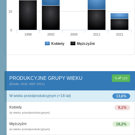
10
0
1998
2002
2009
2011
2021
Kobiety
Mężczyźni
PRODUKCYJNE GRUPY WIEKU
%
123
(Źródło: GUS, NSP 2021)
W wieku przedprodukcyjnym (<18 lat)
13,6%
Kobiety
9,1%
(w wieku przedprodukcyjnym)
Mężczyźni
18,2%
(w wieku przedprodukcyjnym)