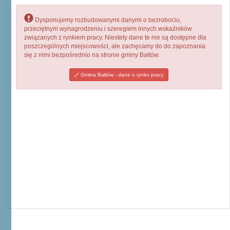
Dysponujemy rozbudowanymi danymi o bezrobociu,
przeciętnym wynagrodzeniu i szeregiem innych wskaźników
związanych z rynkiem pracy. Niestety dane te nie są dostępne dla
poszczególnych miejscowości, ale zachęcamy do do zapoznania
się z nimi bezpośrednio na stronie gminy Bałtów.
Gmina Bałtów - dane o rynku pracy