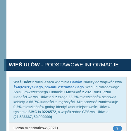
WIEŚ ULÓW
- PODSTAWOWE INFORMACJE
Wieś Ulów
to wieś leżąca w gminie
Bałtów
. Należy do województwa
świętokrzyskiego
,
powiatu ostrowieckiego
. Według Narodowego
Spisu Powszechnego Ludności i Mieszkań z 2021 roku liczba
ludności we wsi Ulów to
9
z czego
33,3%
mieszkańców stanowią
kobiety, a
66,7%
ludności to mężczyźni. Miejscowość zamieszkuje
0,3%
mieszkańców gminy. Identyfikator miejscowości Ulów w
systemie
SIMC
to
0226572
, a współrzędne GPS wsi Ulów to
(21.586667, 50.990000)
.
Liczba mieszkańców (2021)
9