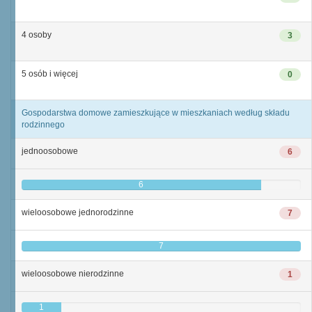
4 osoby
3
5 osób i więcej
0
Gospodarstwa domowe zamieszkujące w mieszkaniach według składu
rodzinnego
jednoosobowe
6
6
wieloosobowe jednorodzinne
7
7
wieloosobowe nierodzinne
1
1