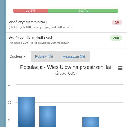
33,3%
66,7%
Współczynnik feminizacji
50
(Na każdych
100
mężczyzn przypada
50
kobiet)
Współczynnik maskulinizacji
200
(Na każde
100
kobiet przypada
200
mężczyzn)
Ogółem
Kobiety (%)
Mężczyźni (%)
Populacja - Wieś Ulów na przestrzeni lat
(Źródło: GUS)
40
30
20