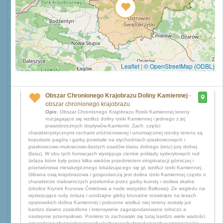
Leaflet
|
© OpenStreetMap (ODBL)
Obszar Chronionego Krajobrazu Doliny Kamiennej
-
obszar chronionego krajobrazu
Opis:
Obszar Chronionego Krajobrazu Rzeki Kamiennej tereny
rozcjagające się wzdłuż doliny rzeki Kamiennej i jednego z jej
prawobrzeżnych dopływów-Kamionki. Zach. części
charakterystycznymi cechami zróżnicowanej i urozmajconej rzexby terenu są
kopulaste pagóry i garby powstałe na wychodniach piaskowcowych i
piaskowcowo-mułowcowo-ilastych osadów triasu dolnego (retu) jury dolnej
(liasu). W obu tych formacjach występuja cienkie pokłady syderytowych rud
żelaza które były przez kilka wieków przedmiotem eksploatacji górniczej i
przetwórstwa metalurgicznego lokalizujacego się gł. wzdłuż rzeki Kamiennej.
Główna osią krajobrazowa i gospodarczą jest dolina rzeki Kamiennej często o
charakterze malowniczych przełomów przez garby kuesty i stoliwa skalne
(okolice Krynek Kunowa Ćmielowa a nade wszystko Bałtowa). Ze wzgledu na
wystepujące rudy żelaza i urodzajne gleby brunatne rozwinięte na lesach
opatowskich dolina Kamiennej i polozone wzdłuż niej tereny zostały już
bardzo dawno zasiedlone i intensywnie zagospodarowane rolniczo a
nastepnie przemysłowo. Pomimo to zachowało się tutaj bardzo wiele wartości