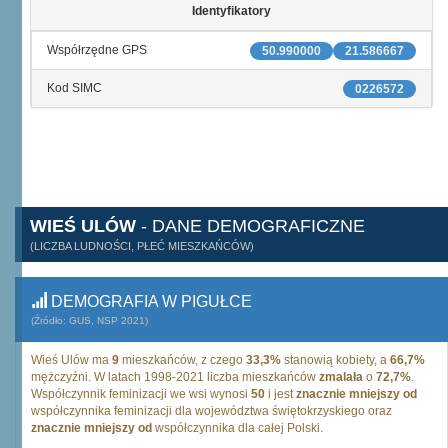
Identyfikatory
Współrzędne GPS
50.990000
21.586667
Kod SIMC
0226572
WIEŚ ULÓW
- DANE DEMOGRAFICZNE
(LICZBA LUDNOŚCI, PŁEĆ MIESZKAŃCÓW)
DEMOGRAFIA W PIGUŁCE
(Źródło: GUS, NSP 2021)
Wieś Ulów ma
9
mieszkańców, z czego
33,3%
stanowią kobiety, a
66,7%
mężczyźni. W latach 1998-2021 liczba mieszkańców
zmalała
o
72,7%
.
Współczynnik feminizacji we wsi wynosi
50
i jest
znacznie mniejszy od
współczynnika feminizacji dla województwa świętokrzyskiego oraz
znacznie mniejszy od
współczynnika dla całej Polski.