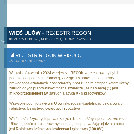
WIEŚ ULÓW
- REJESTR REGON
(KLASY WIELKOŚCI, SEKCJE PKD, FORMY PRAWNE)
REJESTR REGON W PIGUŁCE
(Źródło: GUS, 31.XII.2024)
We wsi Ulów w roku 2024 w rejestrze
REGON
zarejestrowany był
1
podmiot gospodarki narodowej, z czego
1
stanowiła osoba fizyczna
prowadząca działalność gospodarczą. Analizując rejestr pod kątem liczby
zatrudnionych pracowników można stwierdzić, że najwięcej (
1
) jest
mikro-przedsiębiorstw
, zatrudniających 0 - 9 pracowników.
Wszystkie podmioty we wsi Ulów jako rodzaj działalności deklarowało
rolnictwo, leśnictwo, łowiectwo i rybactwo
Wśród osób fizycznych prowadzących działalność gospodarczą we wsi
Ulów najczęściej deklarowanymi rodzajami przeważającej działalności
jest
Rolnictwo, leśnictwo, łowiectwo i rybactwo (100.0%)
.