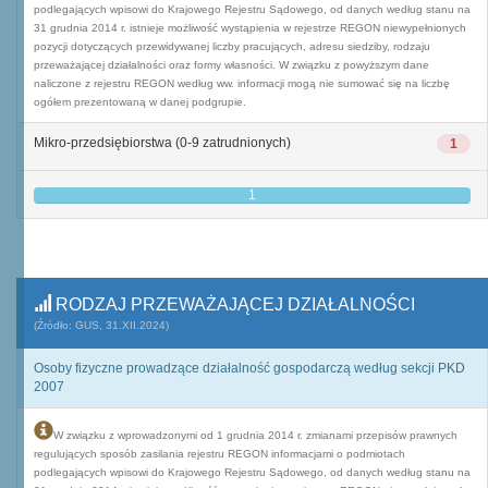
podlegających wpisowi do Krajowego Rejestru Sądowego, od danych według stanu na
31 grudnia 2014 r. istnieje możliwość wystąpienia w rejestrze REGON niewypełnionych
pozycji dotyczących przewidywanej liczby pracujących, adresu siedziby, rodzaju
przeważającej działalności oraz formy własności. W związku z powyższym dane
naliczone z rejestru REGON według ww. informacji mogą nie sumować się na liczbę
ogółem prezentowaną w danej podgrupie.
Mikro-przedsiębiorstwa (0-9 zatrudnionych)
1
1
RODZAJ PRZEWAŻAJĄCEJ DZIAŁALNOŚCI
(Źródło: GUS, 31.XII.2024)
Osoby fizyczne prowadzące działalność gospodarczą według sekcji PKD
2007
W związku z wprowadzonymi od 1 grudnia 2014 r. zmianami przepisów prawnych
regulujących sposób zasilania rejestru REGON informacjami o podmiotach
podlegających wpisowi do Krajowego Rejestru Sądowego, od danych według stanu na