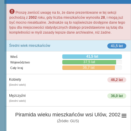
Proszę zwrócić uwagę na to, że dane prezentowane w tej sekcji
pochodzą z
2002
roku, gdy liczba mieszkańców wynosiła
28
, i mogą już
być mocno nieaktualne. Jednakże są to najświeższe dostępne dane tego
typu dla miejscowości statystycznych dlatego przedstawione są tutaj dla
kompletności w myśl zasady lepsze dane archiwalne, niż żadne.
Średni wiek mieszkańców
41,5 lat
41,5 lat
Wieś
37,5 lat
Województwo
36,7 lat
Cały kraj
Kobiety
46,2 lat
(średni wiek)
Mężczyźni
36,0 lat
(średni wiek)
Piramida wieku mieszkańców wsi Ulów, 2002
(Źródło: GUS)