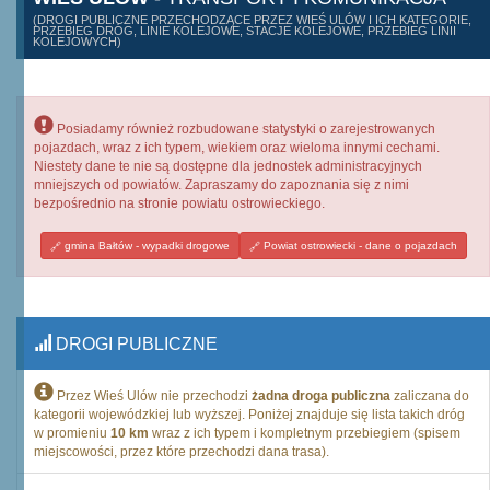
(DROGI PUBLICZNE PRZECHODZĄCE PRZEZ WIEŚ ULÓW I ICH KATEGORIE,
PRZEBIEG DRÓG, LINIE KOLEJOWE, STACJE KOLEJOWE, PRZEBIEG LINII
KOLEJOWYCH)
Posiadamy również rozbudowane statystyki o zarejestrowanych
pojazdach, wraz z ich typem, wiekiem oraz wieloma innymi cechami.
Niestety dane te nie są dostępne dla jednostek administracyjnych
mniejszych od powiatów. Zapraszamy do zapoznania się z nimi
bezpośrednio na stronie powiatu ostrowieckiego.
gmina Bałtów - wypadki drogowe
Powiat ostrowiecki - dane o pojazdach
DROGI PUBLICZNE
Przez Wieś Ulów nie przechodzi
żadna droga publiczna
zaliczana do
kategorii wojewódzkiej lub wyższej. Poniżej znajduje się lista takich dróg
w promieniu
10 km
wraz z ich typem i kompletnym przebiegiem (spisem
miejscowości, przez które przechodzi dana trasa).