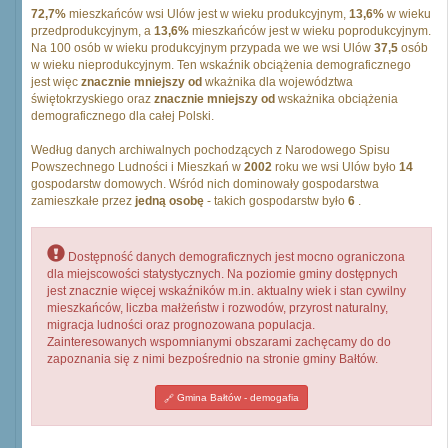
72,7%
mieszkańców wsi Ulów jest w wieku produkcyjnym,
13,6%
w wieku
przedprodukcyjnym, a
13,6%
mieszkańców jest w wieku poprodukcyjnym.
Na 100 osób w wieku produkcyjnym przypada we we wsi Ulów
37,5
osób
w wieku nieprodukcyjnym. Ten wskaźnik obciążenia demograficznego
jest więc
znacznie mniejszy od
wkażnika dla województwa
świętokrzyskiego oraz
znacznie mniejszy od
wskażnika obciążenia
demograficznego dla całej Polski.
Według danych archiwalnych pochodzących z Narodowego Spisu
Powszechnego Ludności i Mieszkań w
2002
roku we wsi Ulów było
14
gospodarstw domowych. Wśród nich dominowały gospodarstwa
zamieszkałe przez
jedną osobę
- takich gospodarstw było
6
.
Dostępność danych demograficznych jest mocno ograniczona
dla miejscowości statystycznych. Na poziomie gminy dostępnych
jest znacznie więcej wskaźników m.in. aktualny wiek i stan cywilny
mieszkańców, liczba małżeństw i rozwodów, przyrost naturalny,
migracja ludności oraz prognozowana populacja.
Zainteresowanych wspomnianymi obszarami zachęcamy do do
zapoznania się z nimi bezpośrednio na stronie gminy Bałtów.
Gmina Bałtów - demogafia