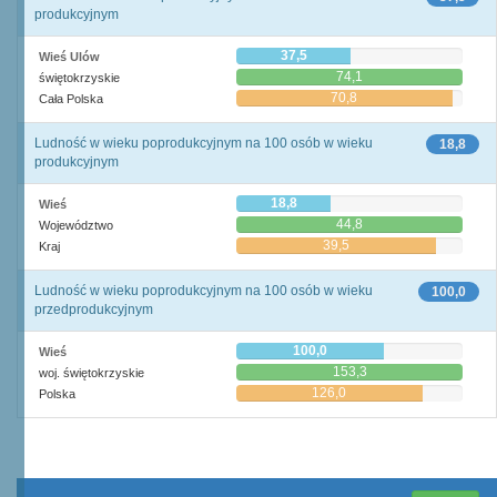
produkcyjnym
37,5
Wieś Ulów
74,1
świętokrzyskie
70,8
Cała Polska
Ludność w wieku poprodukcyjnym na 100 osób w wieku
18,8
produkcyjnym
18,8
Wieś
44,8
Województwo
39,5
Kraj
Ludność w wieku poprodukcyjnym na 100 osób w wieku
100,0
przedprodukcyjnym
100,0
Wieś
153,3
woj. świętokrzyskie
126,0
Polska