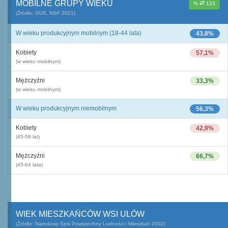
MOBILNE GRUPY WIEKU
%
123
(Źródło: GUS, NSP 2021)
W wieku produkcyjnym mobilnym (18-44 lata)
43,8%
Kobiety
57,1%
(w wieku mobilnym)
Mężczyźni
33,3%
(w wieku mobilnym)
W wieku produkcyjnym niemobilnym
56,3%
Kobiety
42,9%
(45-59 lat)
Mężczyźni
66,7%
(45-64 lata)
WIEK MIESZKAŃCÓW WSI ULÓW
(Źródło: Narodowy Spis Powszechny Ludności i Mieszkań 2002)