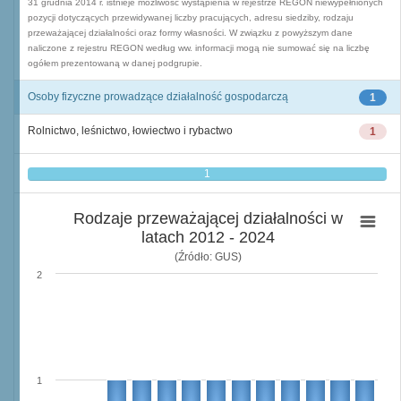
31 grudnia 2014 r. istnieje możliwość wystąpienia w rejestrze REGON niewypełnionych
pozycji dotyczących przewidywanej liczby pracujących, adresu siedziby, rodzaju
przeważającej działalności oraz formy własności. W związku z powyższym dane
naliczone z rejestru REGON według ww. informacji mogą nie sumować się na liczbę
ogółem prezentowaną w danej podgrupie.
Osoby fizyczne prowadzące działalność gospodarczą
1
Rolnictwo, leśnictwo, łowiectwo i rybactwo
1
1
Rodzaje przeważającej działalności w
latach 2012 - 2024
(Źródło: GUS)
2
1