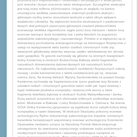
przyrodniczych krajobrazowych i kulturowych decydujących o atrakcyjności
tych terenów i dużym znaczeniu także ekologicznym. Szczególnie atrakcyjna
jest tutaj szata roślinna zróżnicowana i bogata ze względu na bardzo
urozmajcone siedliska uwarunkowane zmiennym podłożem skalnym i
glebowym rzeźbą terenu stosunkami wodnymi a także silnym wpływem
działalności człowieka. Na większości terenów zbudowanych z piaskowcowo-
ilastych skał pokrytych piaszczysto-gliniastymi osadami pleistoceńskimi
przeważaja siedliska oligotroficzne zajęte przez bory mieszane i świeże bory
sosnowe tworzące duże kompleksy tzw. Lasów Iłżeckich na pograniczu
województw swietokrzyskiego i mazowieckiego. Pomimo iz w większości są to
drzewostany pochodzenia antropogenicznego sa interesujące florystycznie z
uwagi na występowanie wielu bardzo rzadkich chronionych roslin (np.
wawrzynek główkowaty wisienka stepowa zawilec wielokwiatowy len złocisty
aster gawędka). Te gatunki zachowały się głównie na stromych krawędziach
doliny Kamiennej w okolicach Bodzechowa Bałtowa wśród fragmentów
naturalnych drzewostanów dębowo-lipowych lub naturalnych borów
mieszanych. Do najbardziej wartościowych osobliwości florystycznych należą
murawy i zrośla kserotermiczne z takimi osobliwościami jak np. stepowa
ostnica Jana. Na lesowy blebach Wyżyny Sandomierskiej na prawym brzegu
Kamiennej zachowały się fragmentarycznie żyzne grądowe lasy liściaste z
udziałem rzdkich i chronionych gatunków takich roślin jak: tojad dziobaty i
tojad mołdawski pluskwica europejska i dzwonecznik wonny a także
fragmenty świetlistej dąbrowy w okolicach Sudołu Maksymilianowa i Janika.
Dużą wartość przyrodnicza tych zbiorowisk roślinnych podkreślaja rezerwaty
leśne: Modrzewie w Bałtowie i Lisiny Bodzechowskie k. Ostrowca. Na terenie
OChK Doliny Kamiennej zgrupowane są wyjatkowo liczne zabytki kultury klasy
europejskiej a nawet światowej. W okolicach Skarżyska połozony rezerwat
archeologiczny Rydno dokumentuje paleontologiczne kopalnie czerwonych
barwników hematytowych wspomniany rezerwat archeologiczny Krzemionki
Opatowskie niedawno uznane za Narodowy Pomnik Historii-eksponuje
udostępnione do zwiedzania turystycznego unikatowe szyby podziemnych
neolitycznych kopalni krzemieni i warsztaty produkujace narzędzia ze