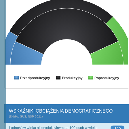
Przedprodukcyjny
Produkcyjny
Poprodukcyjny
WSKAŹNIKI OBCIĄŻENIA DEMOGRAFICZNEGO
(Źródło: GUS, NSP 2021)
Ludność w wieku nieprodukcyjnym na 100 osób w wieku
37,5