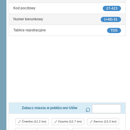
Kod pocztowy
27-423
Numer kierunkowy
(+48) 41
Tablice rejestracyjne
TOS
Zobacz miasta w pobliżu wsi Ulów
Ćmielów (12,2 km)
Ożarów (12,7 km)
Sienno (13,3 km)