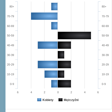
80+
80+
70-79
70-79
60-69
60-69
50-59
50-59
40-49
40-49
30-39
30-39
20-29
20-29
10-19
10-19
0-9
0-9
6
4
2
0
2
4
6
Kobiety
Mężczyźni