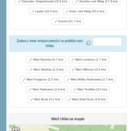
Ostrowiec Świętokrzyski (15,6 km)
Józefów nad Wisłą (17,9 km)
Lipsko (19,3 km)
Solec nad Wisłą (20,4 km)
Kunów (21,7 km)
Zobacz inne miejscowości w pobliżu wsi
Ulów
Wieś Wycinka (0,7 km)
Wieś Lemierze (1,7 km)
Wieś Skarbka (2,3 km)
Wieś Wiktoryn (2,5 km)
Wieś Podgórze (2,5 km)
Wieś Wólka Pętkowska (2,7 km)
Wieś Pętkowice (2,9 km)
Wieś Teofilów (3,0 km)
Wieś Boria (3,2 km)
Wieś Stoki Duże (3,8 km)
Wieś Ulów na mapie