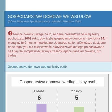
GOSPODARSTWA DOMOWE WE WSI ULÓW
(Źródło: Narodowy Spis Powszechny Ludności i Mieszkań 2002)
Proszę zwrócić uwagę na to, że dane prezentowane w tej sekcji
pochodzą z
2002
roku, gdy liczba gospodarstw domowych wynosiła
14
, i
mogą już być mocno nieaktualne. Jednakże są to najświeższe dostępne
dane tego typu dla miejscowości statystycznych dlatego przedstawione
są tutaj dla kompletności w myśl zasady lepsze dane archiwalne, niż
żadne.
Gospodarstwa domowe według liczby osób
Gospodarstwa domowe według liczby osób
1 osoba
2 osoby
6
5