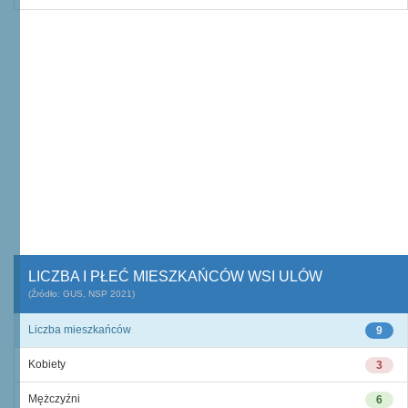
LICZBA I PŁEĆ MIESZKAŃCÓW WSI ULÓW
(Źródło: GUS, NSP 2021)
Liczba mieszkańców
9
Kobiety
3
Mężczyźni
6