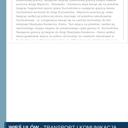
południowej granicy. Następnie biegnąc południową granicą obrębu Majków
przecina drogę Wąchock - Skarżysko - Kamienna skąd kieruje się na południe
biegnąc fragmentem granic gminy Suchedniów a następnie granicą miasta
Suchedniów dochodzi do drogi Suchedniów - Wąchock przecina ją i dalej
biegnąc wzdłuż jej północnej strony otaczając od południa zabudowania
Suchedniowa - ul. Langiewicza kieruje się na zachód dochodząc do linii
kolejowej Skarżysko-Kamienna -Kielce. Tam skręca na południe i wzdłuż jej
wschodniego nasypu biegnie do południowego cypla granicy m. Suchedniów.
Następnie granicą tą biegnie do drogi Skarżysko-Kamienna - Kielce wzdłuż
której gwałtownie skręca na północ dochodząc do ostatnich zabudowań w
Suchedniowie ul. Warszawskiej gdzie ok. 400 metrowym odcinkiem skręca na
wschód a następnie na północny wschód biegnąc drogami lokalnymi do styku
północnej granicy gminy Suchedniów z gminą Skarżysko - Kamienna. Potem
ponownie skręca na wschód i dalej po w/w granicy kilkakrotnie załamując się
przecina drogę Skarżysko - Kamienna - Wąchock. Stąd zachodnią granicą
obrębów: Majków i Michałów dochodzi do korytarza rz. Kamienna w Skarżysku
Kamienna a następnie otaczając miasto oraz obręb Skarżysko - Kościelne
biegnie ich granicą wschodnią na północny wschód osiągając punkt styku
trzech obrębów w gm. Skarżysko - Kościelne gdzie zamyka się granica
OChKDK. Z opisanego obszaru wyłącza się teren miasta Ostrowiec -
Świętokrzyski zgodnie z jego administracyjną granicą.,
Powierzchnia:
72634.0 ha
Pomnik przyrody
Opis:
Grupa składająca się z kilku form skalnych występujących
na długości ok. 80 m. Są to: (od północy) baszta skalna o wysokości
do 10 m. trzy mniejsze występy skalne oraz na krańcu południowym -
wybitna kazalnica i urwisko (próg) o wys. Przekraczającej mie,
Data
ustanowienia:
1987-10-02,
Opis granicy:
na południowym krańcu
osiedla Bałtów-Zarzecze na prawym orograficznie zboczu rzeki Kamiennej
WIEŚ ULÓW
- TRANSPORT I KOMUNIKACJA