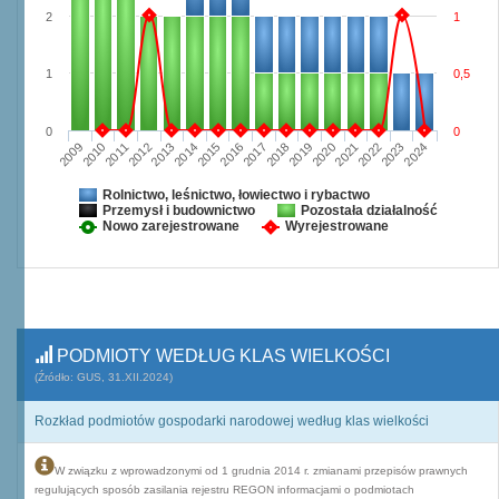
2
1
1
0,5
0
0
2009
2010
2011
2012
2013
2014
2015
2016
2017
2018
2019
2020
2021
2022
2023
2024
Rolnictwo, leśnictwo, łowiectwo i rybactwo
Przemysł i budownictwo
Pozostała działalność
Nowo zarejestrowane
Wyrejestrowane
PODMIOTY WEDŁUG KLAS WIELKOŚCI
(Źródło: GUS, 31.XII.2024)
Rozkład podmiotów gospodarki narodowej według klas wielkości
W związku z wprowadzonymi od 1 grudnia 2014 r. zmianami przepisów prawnych
regulujących sposób zasilania rejestru REGON informacjami o podmiotach