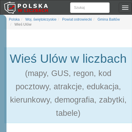
Pok
naw
Polska
Woj. świętokrzyskie
Powiat ostrowiecki
Gmina Bałtów
Wieś Ulów
Wieś Ulów w liczbach
(mapy, GUS, regon, kod
pocztowy, atrakcje, edukacja,
kierunkowy, demografia, zabytki,
tabele)