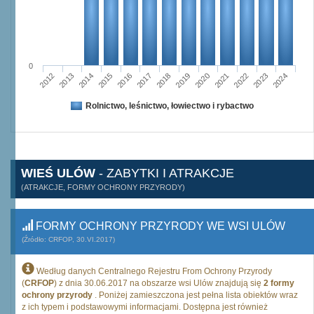
0
2015
2012
2022
2019
2013
2016
2023
2020
2017
2014
2024
2018
2021
Rolnictwo, leśnictwo, łowiectwo i rybactwo
WIEŚ ULÓW
- ZABYTKI I ATRAKCJE
(ATRAKCJE, FORMY OCHRONY PRZYRODY)
FORMY OCHRONY PRZYRODY WE WSI ULÓW
(Źródło: CRFOP, 30.VI.2017)
Według danych Centralnego Rejestru From Ochrony Przyrody
(
CRFOP
) z dnia 30.06.2017 na obszarze wsi Ulów znajdują się
2 formy
ochrony przyrody
. Poniżej zamieszczona jest pełna lista obiektów wraz
z ich typem i podstawowymi informacjami. Dostępna jest również