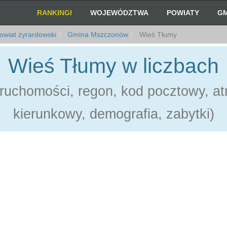
RANKINGI
WOJEWÓDZTWA
POWIATY
GM
wiat żyrardowski
Gmina Mszczonów
Wieś Tłumy
Wieś Tłumy w liczbach
ruchomości, regon, kod pocztowy, atr
kierunkowy, demografia, zabytki)