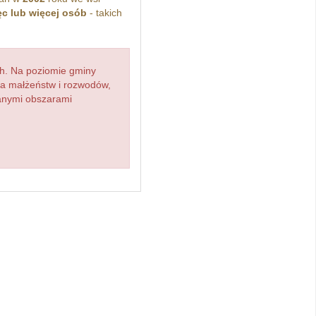
ęc lub więcej osób
- takich
h. Na poziomie gminy
zba małżeństw i rozwodów,
ianymi obszarami