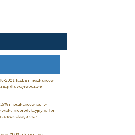
98-2021 liczba mieszkańców
zacji dla województwa
2,5%
mieszkańców jest w
 wieku nieprodukcyjnym. Ten
mazowieckiego oraz
kań w
2002
roku we wsi