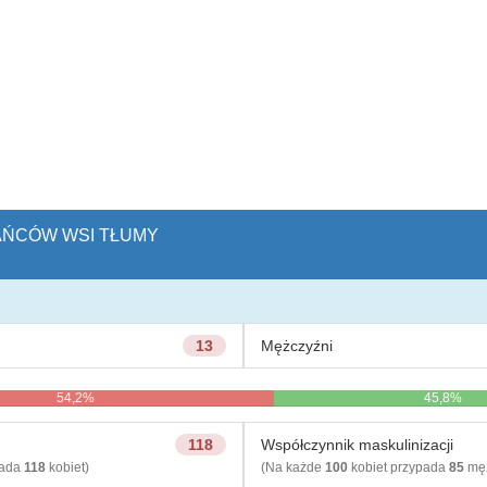
KAŃCÓW WSI TŁUMY
13
Mężczyźni
54,2%
45,8%
118
Współczynnik maskulinizacji
pada
118
kobiet)
(Na każde
100
kobiet przypada
85
męż