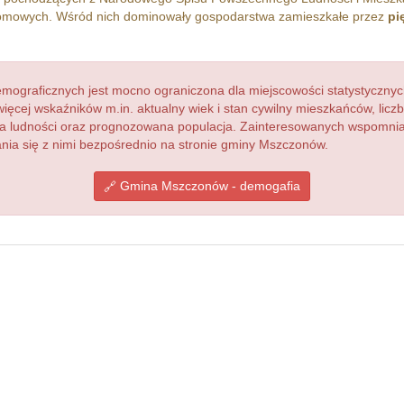
mowych. Wśród nich dominowały gospodarstwa zamieszkałe przez
pi
ograficznych jest mocno ograniczona dla miejscowości statystycznyc
więcej wskaźników m.in. aktualny wiek i stan cywilny mieszkańców, lic
acja ludności oraz prognozowana populacja. Zainteresowanych wspomn
ia się z nimi bezpośrednio na stronie gminy Mszczonów.
Gmina Mszczonów - demogafia