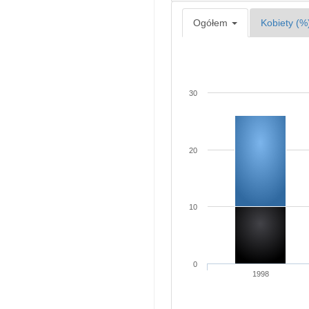
Ogółem
Kobiety (%
30
20
10
0
1998