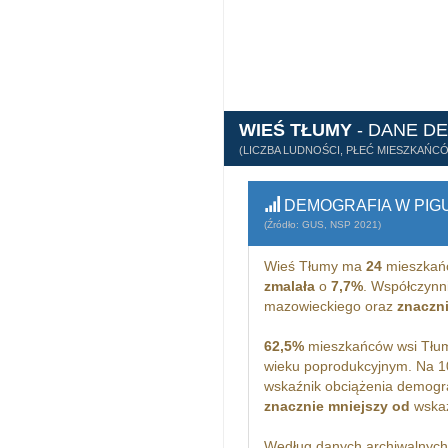
WIEŚ TŁUMY
- DANE D
(LICZBA LUDNOŚCI, PŁEĆ MIESZKAŃC
DEMOGRAFIA W PIG
(Źródło: GUS, NSP 2021)
Wieś Tłumy ma
24
mieszkań
zmalała
o
7,7%
. Współczynni
mazowieckiego oraz
znaczn
62,5%
mieszkańców wsi Tłum
wieku poprodukcyjnym. Na 1
wskaźnik obciążenia demogra
znacznie mniejszy od
wskaż
Według danych archiwalnyc