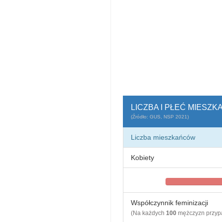
LICZBA I PŁEĆ MIESZ
(Źródło: GUS, NSP 2021)
Liczba mieszkańców
Kobiety
Współczynnik feminizacji
(Na każdych
100
mężczyzn przy