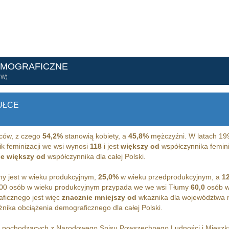
EMOGRAFICZNE
ÓW)
UŁCE
ców, z czego
54,2%
stanowią kobiety, a
45,8%
mężczyźni. W latach 19
k feminizacji we wsi wynosi
118
i jest
większy od
współczynnika femini
ie większy od
współczynnika dla całej Polski.
y jest w wieku produkcyjnym,
25,0%
w wieku przedprodukcyjnym, a
1
00 osób w wieku produkcyjnym przypada we we wsi Tłumy
60,0
osób w
ficznego jest więc
znacznie mniejszy od
wkażnika dla województwa 
nika obciążenia demograficznego dla całej Polski.
h pochodzących z Narodowego Spisu Powszechnego Ludności i Miesz