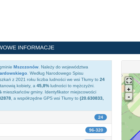
WOWE INFORMACJE
 gminie
Mszczonów
. Należy do województwa
rardowskiego
. Według Narodowego Spisu
zkań z 2021 roku liczba ludności we wsi Tłumy to
24
anowią kobiety, a
45,8%
ludności to mężczyźni.
%
mieszkańców gminy. Identyfikator miejscowości
32878
, a współrzędne GPS wsi Tłumy to
(20.630833,
24
96-320