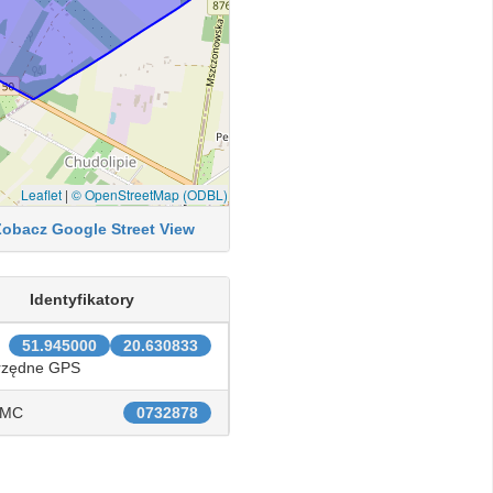
Leaflet
|
© OpenStreetMap (ODBL)
Zobacz Google Street View
Identyfikatory
51.945000
20.630833
rzędne GPS
IMC
0732878