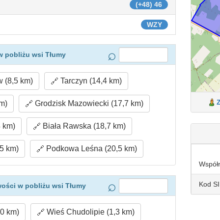
(+48) 46
WZY
w pobliżu wsi Tłumy
 (8,5 km)
Tarczyn (14,4 km)
m)
Grodzisk Mazowiecki (17,7 km)
4 km)
Biała Rawska (18,7 km)
5 km)
Podkowa Leśna (20,5 km)
Współ
Kod S
ości w pobliżu wsi Tłumy
,0 km)
Wieś Chudolipie (1,3 km)