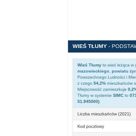
WIEŚ TŁUMY
- PODSTA
Wieś Tłumy
to wieś leżąca w
mazowieckiego
,
powiatu ży
Powszechnego Ludności i Mies
z czego
54,2%
mieszkańców st
Miejscowość zamieszkuje
0,2
Tłumy w systemie
SIMC
to
07
51.945000)
.
Liczba mieszkańców (2021)
Kod pocztowy