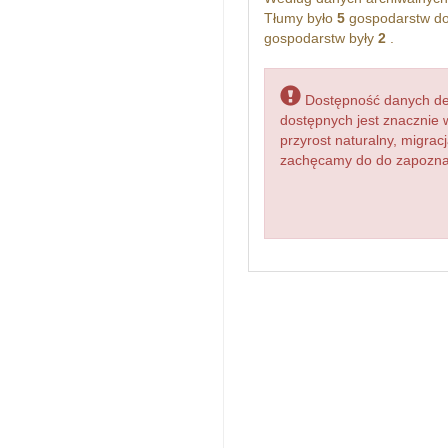
Tłumy było
5
gospodarstw do
gospodarstw były
2
.
Dostępność danych dem
dostępnych jest znacznie 
przyrost naturalny, migr
zachęcamy do do zapoznan