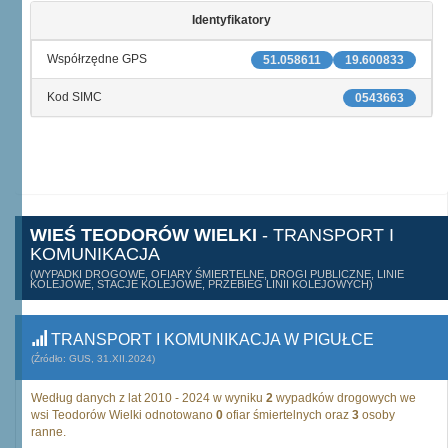
Identyfikatory
Współrzędne GPS
51.058611
19.600833
Kod SIMC
0543663
WIEŚ TEODORÓW WIELKI
- TRANSPORT I
KOMUNIKACJA
(WYPADKI DROGOWE, OFIARY ŚMIERTELNE, DROGI PUBLICZNE, LINIE
KOLEJOWE, STACJE KOLEJOWE, PRZEBIEG LINII KOLEJOWYCH)
TRANSPORT I KOMUNIKACJA W PIGUŁCE
(Źródło: GUS, 31.XII.2024)
Według danych z lat 2010 - 2024 w wyniku
2
wypadków drogowych we
wsi Teodorów Wielki odnotowano
0
ofiar śmiertelnych oraz
3
osoby
ranne.