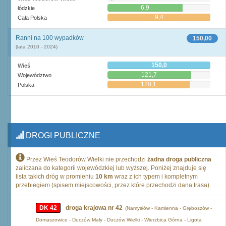
6,9
łódzkie
9,4
Cała Polska
Ranni na 100 wypadków
150,00
(lata 2010 - 2024)
150,0
Wieś
121,7
Województwo
120,1
Polska
DROGI PUBLICZNE
Przez Wieś Teodorów Wielki nie przechodzi
żadna droga publiczna
zaliczana do kategorii wojewódzkiej lub wyższej. Poniżej znajduje się
lista takich dróg w promieniu
10 km
wraz z ich typem i kompletnym
przebiegiem (spisem miejscowości, przez które przechodzi dana trasa).
DK 42
droga krajowa nr 42
(Namysłów - Kamienna - Gręboszów -
Domaszowice - Duczów Mały - Duczów Wielki - Wierzbica Górna - Ligota