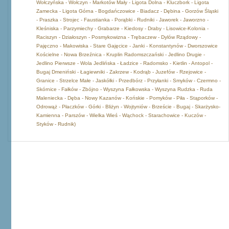
Wołczyńska - Wołczyn - Markotów Mały - Ligota Dolna - Kluczbork - Ligota
Zamecka - Ligota Górna - Bogdańczowice - Biadacz - Dębina - Gorzów Śląski
- Praszka - Strojec - Faustianka - Porąbki - Rudniki - Jaworek - Jaworzno -
Kleśniska - Parzymiechy - Grabarze - Kiedosy - Draby - Lisowice-Kolonia -
Raciszyn - Działoszyn - Posmykowizna - Trębaczew - Dylów Rządowy -
Pajęczno - Makowiska - Stare Gajęcice - Janki - Konstantynów - Dworszowice
Kościelne - Nowa Brzeźnica - Kruplin Radomszczański - Jedlino Drugie -
Jedlino Pierwsze - Wola Jedlińska - Ładzice - Radomsko - Kietlin - Antopol -
Bugaj Dmeniński - Łagiewniki - Zakrzew - Kodrąb - Juzefów - Rzejowice -
Granice - Strzelce Małe - Jaskółki - Przedbórz - Przyłanki - Smyków - Czermno -
Skórnice - Fałków - Zbójno - Wyszyna Fałkowska - Wyszyna Rudzka - Ruda
Maleniecka - Dęba - Nowy Kazanów - Końskie - Pomyków - Piła - Stąporków -
Odrowąż - Płaczków - Górki - Bliżyn - Wojtyniów - Brzeście - Bugaj - Skarżysko-
Kamienna - Parszów - Wielka Wieś - Wąchock - Starachowice - Kuczów -
Styków - Rudnik)