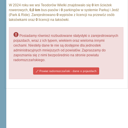
W 2024 roku we wsi Teodorów Wielki znajdowało się
0
km ścieżek
rowerowych,
0,0 km
bus-pasów i
0
parkingów w systemie Parkuj i Jedź
(Park & Ride). Zarejestrowano
0
wypisów z licencji na przewóz osób
taksówkami oraz
0
licencji na taksówki.
Posiadamy również rozbudowane statystyki o zarejestrowanych
pojazdach, wraz z ich typem, wiekiem oraz wieloma innymi
cechami. Niestety dane te nie są dostępne dla jednostek
administracyjnych mniejszych od powiatów. Zapraszamy do
zapoznania się z nimi bezpośrednio na stronie powiatu
radomszczańskiego.
Powiat radomszczański - dane o pojazdach