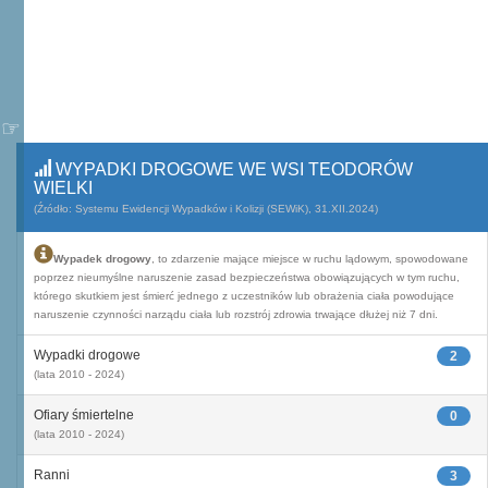
WYPADKI DROGOWE WE WSI TEODORÓW
WIELKI
(Źródło: Systemu Ewidencji Wypadków i Kolizji (SEWiK), 31.XII.2024)
Wypadek drogowy
, to zdarzenie mające miejsce w ruchu lądowym, spowodowane
poprzez nieumyślne naruszenie zasad bezpieczeństwa obowiązujących w tym ruchu,
którego skutkiem jest śmierć jednego z uczestników lub obrażenia ciała powodujące
naruszenie czynności narządu ciała lub rozstrój zdrowia trwające dłużej niż 7 dni.
Wypadki drogowe
2
(lata 2010 - 2024)
Ofiary śmiertelne
0
(lata 2010 - 2024)
Ranni
3