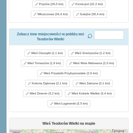
Przyrów (29,0 km)
Koniecpol (32,2 km)
Włoszczowa (34,4 km)
Sulejów (38,4 km)
Zobacz inne miejscowości w pobliżu wsi
Teodorów Wielki
Wieś Cieszątki (1,1 km)
Wieś Smotryszów (1,2 km)
Wieś Tomaszów (1,9 km)
Wieś Wola Malowana (2,0 km)
Wieś Przydatki Przybyszowskie (2,6 km)
Kolonia Dąbrowa (3,1 km)
Wieś Zakrzew (3,1 km)
Wieś Dmenin (3,2 km)
Wieś Kobiele Wielkie (3,4 km)
Wieś Łagiewniki (3,5 km)
Wieś Teodorów Wielki na mapie