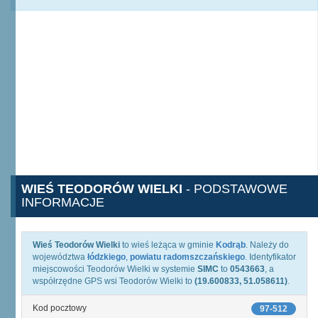
WIEŚ TEODORÓW WIELKI
- PODSTAWOWE
INFORMACJE
Wieś Teodorów Wielki
to wieś leżąca w gminie
Kodrąb
. Należy do
województwa
łódzkiego
,
powiatu radomszczańskiego
. Identyfikator
miejscowości Teodorów Wielki w systemie
SIMC
to
0543663
, a
współrzędne GPS wsi Teodorów Wielki to
(19.600833, 51.058611)
.
Kod pocztowy
97-512