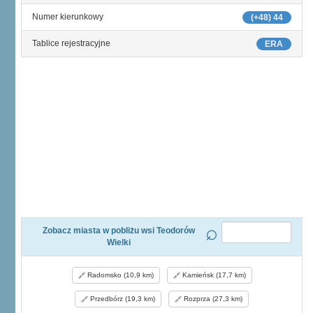
Numer kierunkowy
(+48) 44
Tablice rejestracyjne
ERA
Zobacz miasta w pobliżu wsi Teodorów
Wielki
Radomsko (10,9 km)
Kamieńsk (17,7 km)
Przedbórz (19,3 km)
Rozprza (27,3 km)