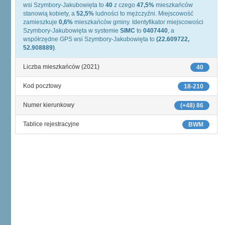
wsi Szymbory-Jakubowięta to
40
z czego
47,5%
mieszkańców
stanowią kobiety, a
52,5%
ludności to mężczyźni. Miejscowość
zamieszkuje
0,6%
mieszkańców gminy. Identyfikator miejscowości
Szymbory-Jakubowięta w systemie
SIMC
to
0407440
, a
współrzędne GPS wsi Szymbory-Jakubowięta to
(22.609722,
52.908889)
.
Liczba mieszkańców (2021)
40
Kod pocztowy
18-210
Numer kierunkowy
(+48) 86
Tablice rejestracyjne
BWM