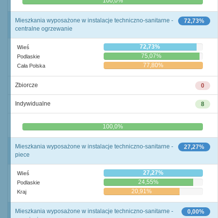
0,0%
100,0%
Mieszkania wyposażone w instalacje techniczno-sanitarne -
72,73%
centralne ogrzewanie
72,73%
Wieś
75,07%
Podlaskie
77,80%
Cała Polska
Zbiorcze
0
Indywidualne
8
0,0%
100,0%
Mieszkania wyposażone w instalacje techniczno-sanitarne -
27,27%
piece
27,27%
Wieś
24,55%
Podlaskie
20,91%
Kraj
Mieszkania wyposażone w instalacje techniczno-sanitarne -
0,00%