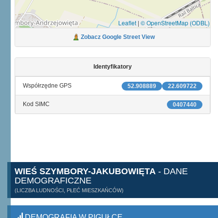
Leaflet
|
© OpenStreetMap (ODBL)
Zobacz Google Street View
Identyfikatory
Współrzędne GPS
52.908889
22.609722
Kod SIMC
0407440
WIEŚ SZYMBORY-JAKUBOWIĘTA
- DANE
DEMOGRAFICZNE
(LICZBA LUDNOŚCI, PŁEĆ MIESZKAŃCÓW)
DEMOGRAFIA W PIGUŁCE