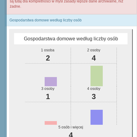
są tutaj dla kompletności w myśl zasady lepsze dane archiwalne, niż
żadne.
Gospodarstwa domowe według liczby osób
Gospodarstwa domowe według liczby osób
1 osoba
2 osoby
2
4
3 osoby
4 osoby
1
3
5 osób i więcej
4