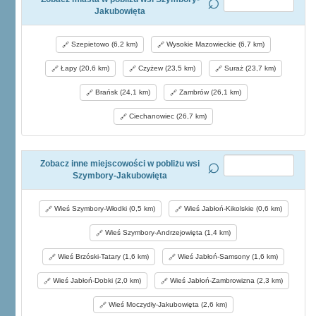
Jakubowięta
Szepietowo (6,2 km)
Wysokie Mazowieckie (6,7 km)
Łapy (20,6 km)
Czyżew (23,5 km)
Suraż (23,7 km)
Brańsk (24,1 km)
Zambrów (26,1 km)
Ciechanowiec (26,7 km)
Zobacz inne miejscowości w pobliżu wsi
Szymbory-Jakubowięta
Wieś Szymbory-Włodki (0,5 km)
Wieś Jabłoń-Kikolskie (0,6 km)
Wieś Szymbory-Andrzejowięta (1,4 km)
Wieś Brzóski-Tatary (1,6 km)
Wieś Jabłoń-Samsony (1,6 km)
Wieś Jabłoń-Dobki (2,0 km)
Wieś Jabłoń-Zambrowizna (2,3 km)
Wieś Moczydły-Jakubowięta (2,6 km)