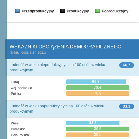
Przedprodukcyjny
Produkcyjny
Poprodukcyjny
WSKAŹNIKI OBCIĄŻENIA DEMOGRAFICZNEGO
(Źródło: GUS, NSP 2021)
Ludność w wieku nieprodukcyjnym na 100 osób w wieku
66,7
produkcyjnym
66,7
Tutaj
70,4
woj. podlaskie
70,8
Polska
Ludność w wieku poprodukcyjnym na 100 osób w wieku
33,3
produkcyjnym
33,3
Wieś
39,5
Podlaskie
39,5
Cała Polska