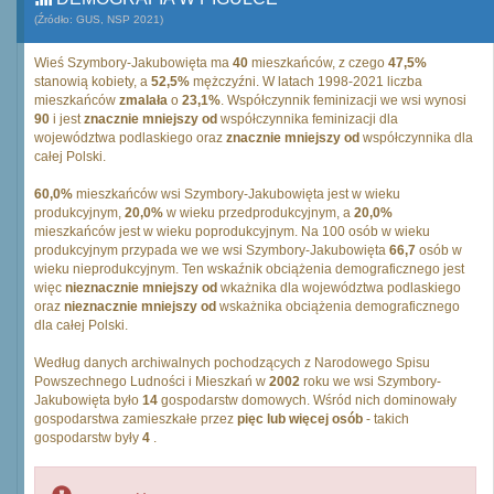
(Źródło: GUS, NSP 2021)
Wieś Szymbory-Jakubowięta ma
40
mieszkańców, z czego
47,5%
stanowią kobiety, a
52,5%
mężczyźni. W latach 1998-2021 liczba
mieszkańców
zmalała
o
23,1%
. Współczynnik feminizacji we wsi wynosi
90
i jest
znacznie mniejszy od
współczynnika feminizacji dla
województwa podlaskiego oraz
znacznie mniejszy od
współczynnika dla
całej Polski.
60,0%
mieszkańców wsi Szymbory-Jakubowięta jest w wieku
produkcyjnym,
20,0%
w wieku przedprodukcyjnym, a
20,0%
mieszkańców jest w wieku poprodukcyjnym. Na 100 osób w wieku
produkcyjnym przypada we we wsi Szymbory-Jakubowięta
66,7
osób w
wieku nieprodukcyjnym. Ten wskaźnik obciążenia demograficznego jest
więc
nieznacznie mniejszy od
wkażnika dla województwa podlaskiego
oraz
nieznacznie mniejszy od
wskażnika obciążenia demograficznego
dla całej Polski.
Według danych archiwalnych pochodzących z Narodowego Spisu
Powszechnego Ludności i Mieszkań w
2002
roku we wsi Szymbory-
Jakubowięta było
14
gospodarstw domowych. Wśród nich dominowały
gospodarstwa zamieszkałe przez
pięc lub więcej osób
- takich
gospodarstw były
4
.