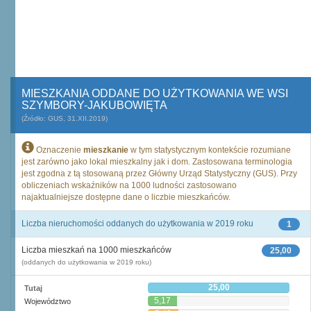
MIESZKANIA ODDANE DO UŻYTKOWANIA WE WSI
SZYMBORY-JAKUBOWIĘTA
(Źródło: GUS, 31.XII.2019)
Oznaczenie
mieszkanie
w tym statystycznym kontekście rozumiane
jest zarówno jako lokal mieszkalny jak i dom. Zastosowana terminologia
jest zgodna z tą stosowaną przez Główny Urząd Statystyczny (GUS). Przy
obliczeniach wskaźników na 1000 ludności zastosowano
najaktualniejsze dostępne dane o liczbie mieszkańców.
Liczba nieruchomości oddanych do użytkowania w 2019 roku
1
Liczba mieszkań na 1000 mieszkańców
25,00
(oddanych do użytkowania w 2019 roku)
25,00
Tutaj
5,17
Województwo