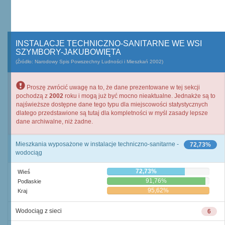
INSTALACJE TECHNICZNO-SANITARNE WE WSI
SZYMBORY-JAKUBOWIĘTA
(Źródło: Narodowy Spis Powszechny Ludności i Mieszkań 2002)
Proszę zwrócić uwagę na to, że dane prezentowane w tej sekcji
pochodzą z
2002
roku i mogą już być mocno nieaktualne. Jednakże są to
najświeższe dostępne dane tego typu dla miejscowości statystycznych
dlatego przedstawione są tutaj dla kompletności w myśl zasady lepsze
dane archiwalne, niż żadne.
Mieszkania wyposażone w instalacje techniczno-sanitarne -
72,73%
wodociąg
72,73%
Wieś
91,76%
Podlaskie
95,62%
Kraj
Wodociąg z sieci
6