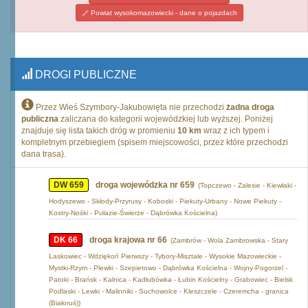
Powiat wysokomazowiecki - dane o pojazdach
DROGI PUBLICZNE
Przez Wieś Szymbory-Jakubowięta nie przechodzi
żadna droga
publiczna
zaliczana do kategorii wojewódzkiej lub wyższej. Poniżej
znajduje się lista takich dróg w promieniu
10 km
wraz z ich typem i
kompletnym przebiegiem (spisem miejscowości, przez które przechodzi
dana trasa).
DW 659
droga wojewódzka nr 659
(Topczewo - Zalesie - Kiewłaki -
Hodyszewo - Skłody-Przyrusy - Koboski - Piekuty-Urbany - Nowe Piekuty -
Kostry-Nośki - Pułazie-Świerże - Dąbrówka Kościelna)
DK 66
droga krajowa nr 66
(Zambrów - Wola Zambrowska - Stary
Laskowiec - Wdziękoń Pierwszy - Tybory-Misztale - Wysokie Mazowieckie -
Mystki-Rzym - Plewki - Szepietowo - Dąbrówka Kościelna - Wojny-Pogorzel -
Patoki - Brańsk - Kalnica - Kadłubówka - Łubin Kościelny - Grabowiec - Bielsk
Podlaski - Lewki - Malinniki - Suchowolce - Kleszczele - Czeremcha - granica
(Białoruś))