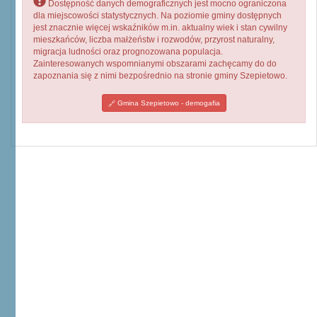
Dostępność danych demograficznych jest mocno ograniczona
dla miejscowości statystycznych. Na poziomie gminy dostępnych
jest znacznie więcej wskaźników m.in. aktualny wiek i stan cywilny
mieszkańców, liczba małżeństw i rozwodów, przyrost naturalny,
migracja ludności oraz prognozowana populacja.
Zainteresowanych wspomnianymi obszarami zachęcamy do do
zapoznania się z nimi bezpośrednio na stronie gminy Szepietowo.
Gmina Szepietowo - demogafia