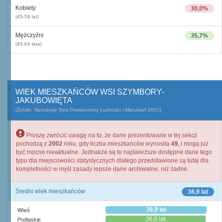
Kobiety
30,0%
(45-59 lat)
Mężczyźni
35,7%
(45-64 lata)
WIEK MIESZKAŃCÓW WSI SZYMBORY-
JAKUBOWIĘTA
(Źródło: Narodowy Spis Powszechny Ludności i Mieszkań 2002)
Proszę zwrócić uwagę na to, że dane prezentowane w tej sekcji
pochodzą z
2002
roku, gdy liczba mieszkańców wynosiła
49
, i mogą już
być mocno nieaktualne. Jednakże są to najświeższe dostępne dane tego
typu dla miejscowości statystycznych dlatego przedstawione są tutaj dla
kompletności w myśl zasady lepsze dane archiwalne, niż żadne.
Średni wiek mieszkańców
36,9 lat
36,9 lat
Wieś
36,6 lat
Podlaskie