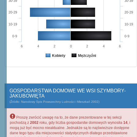
30-39
30-39
20-29
20-29
10-19
10-19
0-9
0-9
6
4
2
0
2
4
6
Kobiety
Mężczyźni
GOSPODARSTWA DOMOWE WE WSI SZYMBORY-
JAKUBOWIĘTA
(Źródło: Narodowy Spis Powszechny Ludności i Mieszkań 2002)
Proszę zwrócić uwagę na to, że dane prezentowane w tej sekcji
pochodzą z
2002
roku, gdy liczba gospodarstw domowych wynosiła
14
, i
mogą już być mocno nieaktualne. Jednakże są to najświeższe dostępne
dane tego typu dla miejscowości statystycznych dlatego przedstawione