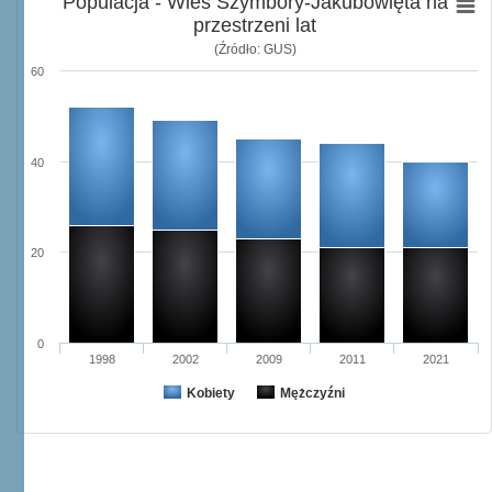
Populacja - Wieś Szymbory-Jakubowięta na
przestrzeni lat
(Źródło: GUS)
60
40
20
0
1998
2002
2009
2011
2021
Kobiety
Mężczyźni