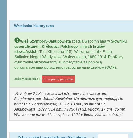
Wzmianka historyczna
Wieś Szymbory-Jakubowięta
została wspomniana w
Słowniku
geograficznym Królestwa Polskiego i innych krajów
słowiańskich
(Tom XII, strona 115), Warszawa: nakł. Filipa
Sulimierskiego i Władysława Walewskiego, 1880-1914. Poniższy
cytat został ptrzetworzony automatycznie za pomocą
oprogramowania optycznego rozpoznawania znaków (OCR).
Jeśli widzisz błędy
Zaproponuj poprawkę
Szymbory 2.) Sz., okolica szlach., pow. mazowiecki, gm.
Szepietowo, par. Jabłoń Kościelna. Na obszarze tym znajdują się
wsi: a) Sz. Andrzejowięta; 1827 r. 13 dm., 89 mk.; b) Sz.
Jakubowięta\\ 1827 r. 14 dm., 73 mk. i c) Sz. Wiodki; 17 dm., 86 mk.
Wymienione już w aktach sąd. z r. 1527 (Gloger, Ziemia bielska).
Zobacz miasta w pobliżu wsi Szymbory-