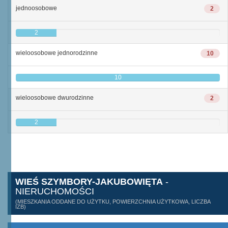
jednoosobowe
2
2
wieloosobowe jednorodzinne
10
10
wieloosobowe dwurodzinne
2
2
WIEŚ SZYMBORY-JAKUBOWIĘTA
-
NIERUCHOMOŚCI
(MIESZKANIA ODDANE DO UŻYTKU, POWIERZCHNIA UŻYTKOWA, LICZBA
IZB)