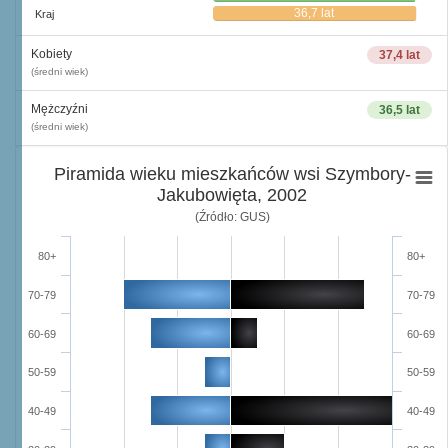
36,7 lat
Kraj
Kobiety
37,4 lat
(średni wiek)
Mężczyźni
36,5 lat
(średni wiek)
Piramida wieku mieszkańców wsi Szymbory-
Jakubowięta, 2002
(Źródło: GUS)
80+
80+
70-79
70-79
60-69
60-69
50-59
50-59
40-49
40-49