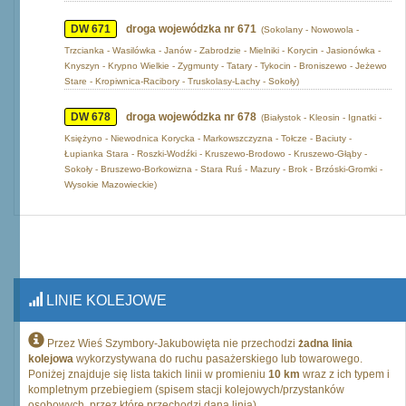
DW 671
droga wojewódzka nr 671
(Sokolany - Nowowola -
Trzcianka - Wasilówka - Janów - Zabrodzie - Mielniki - Korycin - Jasionówka -
Knyszyn - Krypno Wielkie - Zygmunty - Tatary - Tykocin - Broniszewo - Jeżewo
Stare - Kropiwnica-Racibory - Truskolasy-Lachy - Sokoły)
DW 678
droga wojewódzka nr 678
(Białystok - Kleosin - Ignatki -
Księżyno - Niewodnica Korycka - Markowszczyzna - Tołcze - Baciuty -
Łupianka Stara - Roszki-Wodźki - Kruszewo-Brodowo - Kruszewo-Głąby -
Sokoły - Bruszewo-Borkowizna - Stara Ruś - Mazury - Brok - Brzóski-Gromki -
Wysokie Mazowieckie)
LINIE KOLEJOWE
Przez Wieś Szymbory-Jakubowięta nie przechodzi
żadna linia
kolejowa
wykorzystywana do ruchu pasażerskiego lub towarowego.
Poniżej znajduje się lista takich linii w promieniu
10 km
wraz z ich typem i
kompletnym przebiegiem (spisem stacji kolejowych/przystanków
osobowych, przez które przechodzi dana linia).