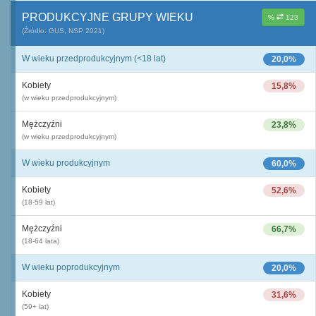
PRODUKCYJNE GRUPY WIEKU
%
123
(Źródło: GUS, NSP 2021)
W wieku przedprodukcyjnym (<18 lat)
20,0%
Kobiety
15,8%
(w wieku przedprodukcyjnym)
Mężczyźni
23,8%
(w wieku przedprodukcyjnym)
W wieku produkcyjnym
60,0%
Kobiety
52,6%
(18-59 lat)
Mężczyźni
66,7%
(18-64 lata)
W wieku poprodukcyjnym
20,0%
Kobiety
31,6%
(59+ lat)