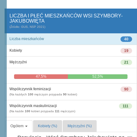
LICZBA I PŁEĆ MIESZKAŃCÓW WSI SZYMBORY-
JAKUBOWIĘTA
(Źródło: GUS, NSP 2021)
Liczba mieszkańców
40
Kobiety
19
Mężczyźni
21
47,5%
52,5%
Współczynnik feminizacji
90
(Na każdych
100
mężczyzn przypada
90
kobiet)
Współczynnik maskulinizacji
111
(Na każde
100
kobiet przypada
111
mężczyzn)
Ogółem
Kobiety (%)
Mężczyźni (%)