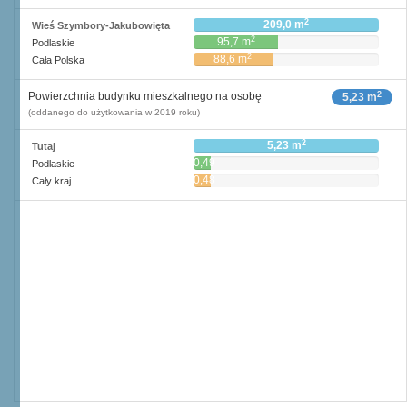
2
209,0 m
Wieś Szymbory-Jakubowięta
2
95,7 m
Podlaskie
2
88,6 m
Cała Polska
2
Powierzchnia budynku mieszkalnego na osobę
5,23 m
(oddanego do użytkowania w 2019 roku)
2
5,23 m
Tutaj
0,49
Podlaskie
2
m
0,48
Cały kraj
2
m