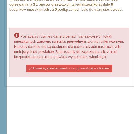
ogrzewania, a
3
z pieców grzewczych. Z kanalizacji korzystało
8
budynków mieszkalnych , a
0
podłączonych było do gazu sieciowego.
Posiadamy również dane o cenach transakcyjnych lokali
mieszkalnych zarówno na rynku pierwotnym jak i na rynku wtórnym.
Niestety dane te nie są dostępne dla jednostek administracyjnych
mniejszych od powiatów. Zapraszamy do zapoznania się z nimi
bezpośrednio na stronie powiatu wysokomazowieckiego.
Powiat wysokomazowiecki - ceny transakcyjne mieszkań