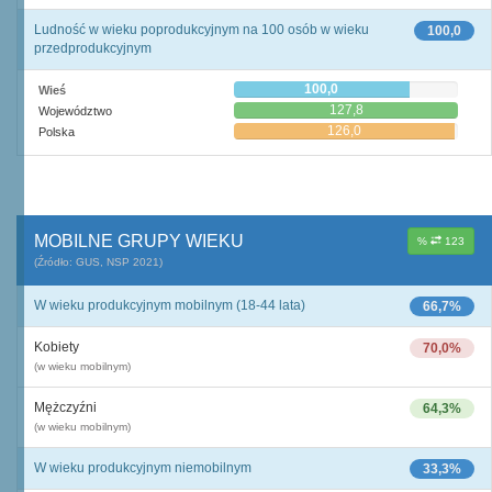
Ludność w wieku poprodukcyjnym na 100 osób w wieku
100,0
przedprodukcyjnym
100,0
Wieś
127,8
Województwo
126,0
Polska
MOBILNE GRUPY WIEKU
%
123
(Źródło: GUS, NSP 2021)
W wieku produkcyjnym mobilnym (18-44 lata)
66,7%
Kobiety
70,0%
(w wieku mobilnym)
Mężczyźni
64,3%
(w wieku mobilnym)
W wieku produkcyjnym niemobilnym
33,3%