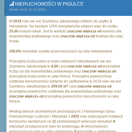
NIERUCHOMOŚCI W PIGUŁCE
(Źródło: GUS, 31.XII.2019)
W
2019
roku we wsi Szymbory-Jakubowięta oddano do użytku
1
mieszkanie. Na każdych 1000 mieszkańców oddano więc do użytku
25,00
nowych lokali. Jest to wartość
znacznie większa od
wartości dla
województwa podlaskiego oraz
znacznie większa od
średniej dla całej
Polski.
100,0%
mieszkań zostało przeznaczonych na cele indywidualne.
Przeciętna liczba pokoi w nowo oddanych mieszkaniach we wsi
Szymbory-Jakubowięta to
8,00
i jest
znacznie większa od
przeciętnej
liczby izb dla województwa podlaskiego oraz
znacznie większa od
przeciętnej liczby pokoi w całej Polsce. Przeciętna powierzchnia
użytkowa nieruchomości oddanej do użytkowania w 2019 roku we wsi
2
Szymbory-Jakubowięta to
209,00 m
i jest
znacznie większa od
przeciętnej powierzchni użytkowej dla województwa podlaskiego oraz
znacznie większa od
przeciętnej powierzchni nieruchomości w całej
Polsce.
Według danych archiwalnych pochodzących z Narodowego Spisu
Powszechnego Ludności i Mieszkań z
2002
roku dotyczących instalacji
techniczno-sanitarnych na
11
zamieszkałych wówczas mieszkań
8
mieszkań przyłączonych było do wodociągu,
8
nieruchomości
wyposażonych było w ustęp spłukiwany,
8
korzystało z centralnego