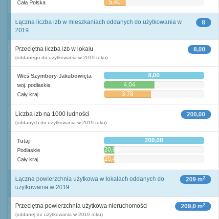
5,40
Cała Polska
Łączna liczba izb w mieszkaniach oddanych do użytkowania w
8
2019
Przeciętna liczba izb w lokalu
8,00
(oddanego do użytkowania w 2019 roku)
8,00
Wieś Szymbory-Jakubowięta
4,04
woj. podlaskie
3,78
Cały kraj
Liczba izb na 1000 ludności
200,00
(oddanych do użytkowania w 2019 roku)
200,00
Tutaj
20,89
Podlaskie
20,42
Cały kraj
2
Łączna powierzchnia użytkowa w lokalach oddanych do
209 m
użytkowania w 2019
2
Przeciętna powierzchnia użytkowa nieruchomości
209,0 m
(oddanej do użytkowania w 2019 roku)