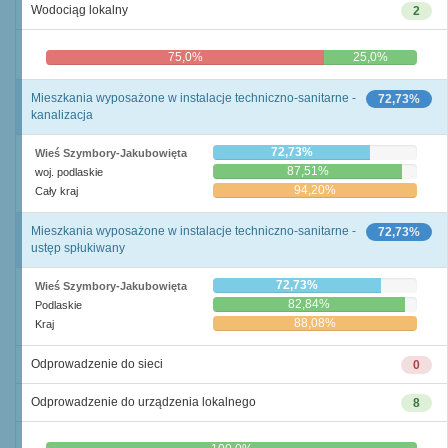
Wodociąg lokalny
2
75,0%
25,0%
Mieszkania wyposażone w instalacje techniczno-sanitarne -
72,73%
kanalizacja
72,73%
Wieś Szymbory-Jakubowięta
87,51%
woj. podlaskie
94,20%
Cały kraj
Mieszkania wyposażone w instalacje techniczno-sanitarne -
72,73%
ustęp spłukiwany
72,73%
Wieś Szymbory-Jakubowięta
82,84%
Podlaskie
88,08%
Kraj
Odprowadzenie do sieci
0
Odprowadzenie do urządzenia lokalnego
8