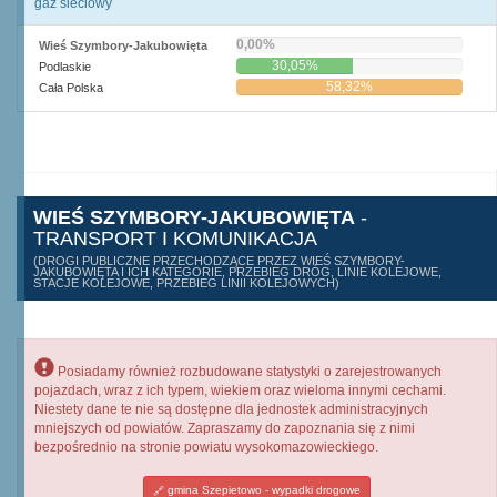
gaz sieciowy
0,00%
Wieś Szymbory-Jakubowięta
30,05%
Podlaskie
58,32%
Cała Polska
WIEŚ SZYMBORY-JAKUBOWIĘTA
-
TRANSPORT I KOMUNIKACJA
(DROGI PUBLICZNE PRZECHODZĄCE PRZEZ WIEŚ SZYMBORY-
JAKUBOWIĘTA I ICH KATEGORIE, PRZEBIEG DRÓG, LINIE KOLEJOWE,
STACJE KOLEJOWE, PRZEBIEG LINII KOLEJOWYCH)
Posiadamy również rozbudowane statystyki o zarejestrowanych
pojazdach, wraz z ich typem, wiekiem oraz wieloma innymi cechami.
Niestety dane te nie są dostępne dla jednostek administracyjnych
mniejszych od powiatów. Zapraszamy do zapoznania się z nimi
bezpośrednio na stronie powiatu wysokomazowieckiego.
gmina Szepietowo - wypadki drogowe