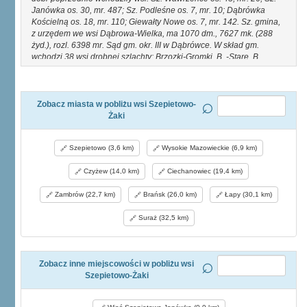
Janówka os. 30, mr. 487; Sz. Podleśne os. 7, mr. 10; Dąbrówka
Kościelną os. 18, mr. 110; Giewałty Nowe os. 7, mr. 142. Sz. gmina,
z urzędem we wsi Dąbrowa-Wielka, ma 1070 dm., 7627 mk. (288
żyd.), rozl. 6398 mr. Sąd gm. okr. III w Dąbrówce. W skład gm.
wchodzi 38 wsi drobnej szlachty: Brzozki-Gromki, B. -Stare, B.
Tatary, Dąbrowa-Gogole, D.-Cherubiny, D. Kaski, D. Łazy, D.-
Michałki, D.-Moczydły, D.-Nowawieś, D. -Szatanki, D. -Tworki, D.
Wilki, D.- Zabłotne, Dąbrówka-Kościelna, Jabłoń-Samsony, Kaczyn
Herbasy, K. -Stary, Kamień-Rupie, Moczydły-Jakubowięta, M. -
Zobacz miasta w pobliżu wsi Szepietowo-
Stanisławowięta, M.-Stanowięta, M.- Stok, M. Wielkie, Pułazie
Żaki
Świerże, Stawiereje-Michałowięta, Szepietowo-Żaki, Szymbory,
ŚrednicaJakubowięta, S. -Maćko więta, S. -Pawło więta, Święck-
Szepietowo (3,6 km)
Wysokie Mazowieckie (6,9 km)
Wielki, Tybory, Wojny-Piecki, W. Pogorzel, W.- Izdebnik, Wólka-Goła
i W.Kosmata; 4 wsie z ludnością mieszaną: Bryki, Dąbrowa-Bybytki,
Czyżew (14,0 km)
Ciechanowiec (19,4 km)
Gierłaty i Wiszniówek; 8 wsi włościańskich: Dąbrowa-Wielka, D.-
Mała, Miodusy-Litwa, Strumiany-Święck, Szepietowo-Janówka, S.-
Zambrów (22,7 km)
Brańsk (26,0 km)
Łapy (30,1 km)
Podleśne, S.- Wawrzyńce, Trzciny. Br. Ch.
Suraż (32,5 km)
Zobacz inne miejscowości w pobliżu wsi
Szepietowo-Żaki