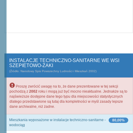
INSTALACJE TECHNICZNO-SANITARNE WE WSI
SZEPIETOWO-ŻAKI
(Źródło: Narodowy Spis Powszechny Ludności i Mieszkań 2002)
Proszę zwrócić uwagę na to, że dane prezentowane w tej sekcji
pochodzą z
2002
roku i mogą już być mocno nieaktualne. Jednakże są to
najświeższe dostępne dane tego typu dla miejscowości statystycznych
dlatego przedstawione są tutaj dla kompletności w myśl zasady lepsze
dane archiwalne, niż żadne.
Mieszkania wyposażone w instalacje techniczno-sanitarne -
80,00%
wodociąg