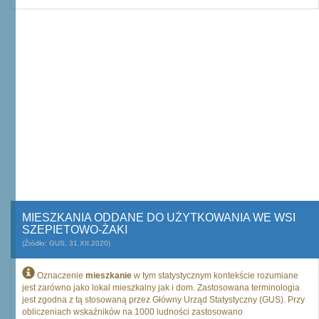
MIESZKANIA ODDANE DO UŻYTKOWANIA WE WSI
SZEPIETOWO-ŻAKI
(Źródło: GUS, 31.XII.2020)
Oznaczenie
mieszkanie
w tym statystycznym kontekście rozumiane
jest zarówno jako lokal mieszkalny jak i dom. Zastosowana terminologia
jest zgodna z tą stosowaną przez Główny Urząd Statystyczny (GUS). Przy
obliczeniach wskaźników na 1000 ludności zastosowano