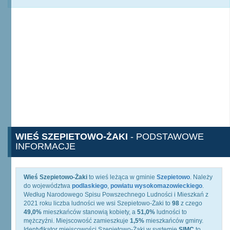
WIEŚ SZEPIETOWO-ŻAKI
- PODSTAWOWE
INFORMACJE
Wieś Szepietowo-Żaki
to wieś leżąca w gminie
Szepietowo
. Należy
do województwa
podlaskiego
,
powiatu wysokomazowieckiego
.
Według Narodowego Spisu Powszechnego Ludności i Mieszkań z
2021 roku liczba ludności we wsi Szepietowo-Żaki to
98
z czego
49,0%
mieszkańców stanowią kobiety, a
51,0%
ludności to
mężczyźni. Miejscowość zamieszkuje
1,5%
mieszkańców gminy.
Identyfikator miejscowości Szepietowo-Żaki w systemie
SIMC
to