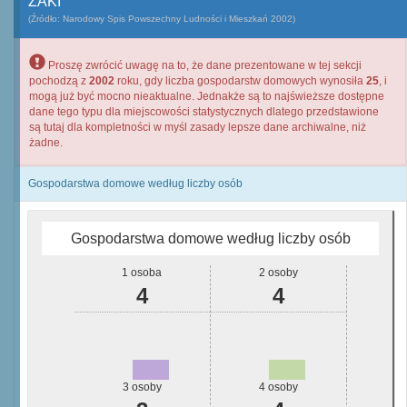
ŻAKI
(Źródło: Narodowy Spis Powszechny Ludności i Mieszkań 2002)
Proszę zwrócić uwagę na to, że dane prezentowane w tej sekcji
pochodzą z
2002
roku, gdy liczba gospodarstw domowych wynosiła
25
, i
mogą już być mocno nieaktualne. Jednakże są to najświeższe dostępne
dane tego typu dla miejscowości statystycznych dlatego przedstawione
są tutaj dla kompletności w myśl zasady lepsze dane archiwalne, niż
żadne.
Gospodarstwa domowe według liczby osób
Gospodarstwa domowe według liczby osób
1 osoba
2 osoby
4
4
3 osoby
4 osoby