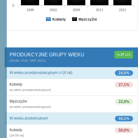
0
1998
2002
2009
2011
2021
Kobiety
Mężczyźni
PRODUKCYJNE GRUPY WIEKU
%
123
(Źródło: GUS, NSP 2021)
W wieku przedprodukcyjnym (<18 lat)
24,5%
Kobiety
27,1%
(w wieku przedprodukcyjnym)
Mężczyźni
22,0%
(w wieku przedprodukcyjnym)
W wieku produkcyjnym
55,1%
Kobiety
50,0%
(18-59 lat)