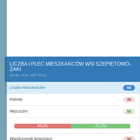
LICZBA I PŁEĆ MIESZKAŃCÓW WSI SZEPIETOWO-
ŻAKI
(Źródło: GUS, NSP 2021)
Liczba mieszkańców
98
Kobiety
48
Mężczyźni
50
49,0%
51,0%
Współczynnik feminizacji
96