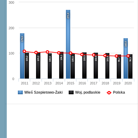
300
271,0
200
179,0
160,0
100
106,1
103,5
103,2
103,2
102,8
101,6
100,0
100,5
96,5
95,7
0
2011
2012
2013
2014
2015
2016
2017
2018
2019
2020
Wieś Szepietowo-Żaki
Woj. podlaskie
Polska