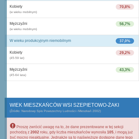
Kobiety
70,8%
(w wieku mobilnym)
Mężczyźni
56,7%
(w wieku mobilnym)
W wieku produkcyjnym niemobilnym
37,0%
Kobiety
29,2%
(45-59 lat)
Mężczyźni
43,3%
(45-64 lata)
WIEK MIESZKAŃCÓW WSI SZEPIETOWO-ŻAKI
(Źródło: Narodowy Spis Powszechny Ludności i Mieszkań 2002)
Proszę zwrócić uwagę na to, że dane prezentowane w tej sekcji
pochodzą z
2002
roku, gdy liczba mieszkańców wynosiła
105
, i mogą już
być mocno nieaktualne. Jednakże są to najświeższe dostępne dane tego