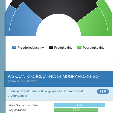
Przedprodukcyjny
Produkcyjny
Poprodukcyjny
WSKAŹNIKI OBCIĄŻENIA DEMOGRAFICZNEGO
(Źródło: GUS, NSP 2021)
Ludność w wieku nieprodukcyjnym na 100 osób w wieku
81,5
produkcyjnym
81,5
Wieś Szepietowo-Żaki
70,4
woj. podlaskie