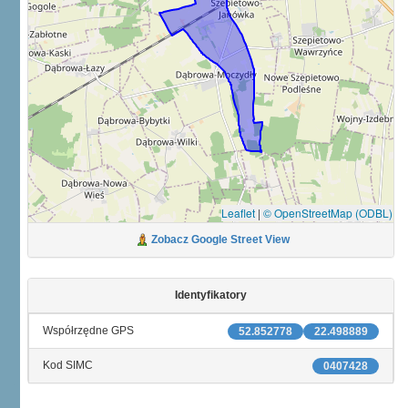
Leaflet
|
© OpenStreetMap (ODBL)
Zobacz Google Street View
Identyfikatory
Współrzędne GPS
52.852778
22.498889
Kod SIMC
0407428