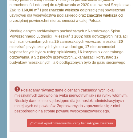
nieruchomości oddanej do użytkowania w 2020 roku we wsi Szepietowo-
2
Żaki to
160,00 m
i jest
znacznie większa od
przeciętnej powierzchni
użytkowej dla województwa podlaskiego oraz
znacznie większa od
przeciętnej powierzchni nieruchomości w całej Polsce.
Według danych archiwalnych pochodzących z Narodowego Spisu
Powszechnego Ludności i Mieszkań z
2002
roku dotyczących instalacji
techniczno-sanitarnych na
25
zamieszkałych wówczas mieszkań
20
mieszkań przyłączonych było do wodociągu,
17
nieruchomości
wyposażonych było w ustęp spłukiwany,
16
korzystało z centralnego
ogrzewania, a
5
z pieców grzewczych. Z kanalizacji korzystało
17
budynków mieszkalnych , a
0
podłączonych było do gazu sieciowego.
Posiadamy również dane o cenach transakcyjnych lokali
mieszkalnych zarówno na rynku pierwotnym jak i na rynku wtórnym.
Niestety dane te nie są dostępne dla jednostek administracyjnych
mniejszych od powiatów. Zapraszamy do zapoznania się z nimi
bezpośrednio na stronie powiatu wysokomazowieckiego.
Powiat wysokomazowiecki - ceny transakcyjne mieszkań