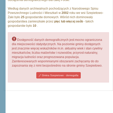
obciążenia demograficznego dla całej Polski.
Według danych archiwalnych pochodzących z Narodowego Spisu
Powszechnego Ludności i Mieszkań w
2002
roku we wsi Szepietowo-
Żaki było
25
gospodarstw domowych. Wśród nich dominowały
gospodarstwa zamieszkałe przez
pięc lub więcej osób
- takich
gospodarstw było
10
.
Dostępność danych demograficznych jest mocno ograniczona
dla miejscowości statystycznych. Na poziomie gminy dostępnych
jest znacznie więcej wskaźników m.in. aktualny wiek i stan cywilny
mieszkańców, liczba małżeństw i rozwodów, przyrost naturalny,
migracja ludności oraz prognozowana populacja.
Zainteresowanych wspomnianymi obszarami zachęcamy do do
zapoznania się z nimi bezpośrednio na stronie gminy Szepietowo.
Gmina Szepietowo - demogafia