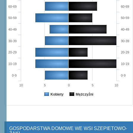
60-69
60-69
50-59
50-59
40-49
40-49
30-39
30-39
20-29
20-29
10-19
10-19
0-9
0-9
10
5
0
5
10
Kobiety
Mężczyźni
GOSPODARSTWA DOMOWE WE WSI SZEPIETOWO-