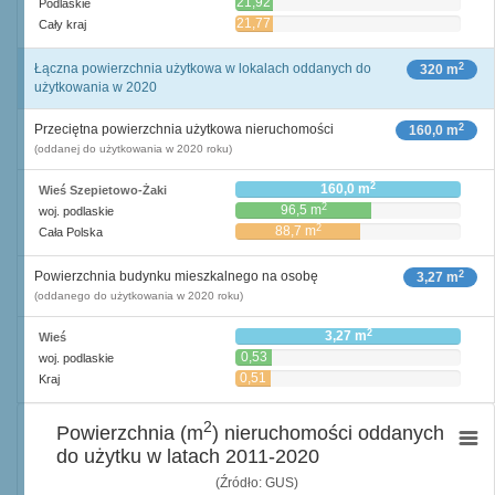
21,92
Podlaskie
21,77
Cały kraj
2
Łączna powierzchnia użytkowa w lokalach oddanych do
320 m
użytkowania w 2020
2
Przeciętna powierzchnia użytkowa nieruchomości
160,0 m
(oddanej do użytkowania w 2020 roku)
2
160,0 m
Wieś Szepietowo-Żaki
2
96,5 m
woj. podlaskie
2
88,7 m
Cała Polska
2
Powierzchnia budynku mieszkalnego na osobę
3,27 m
(oddanego do użytkowania w 2020 roku)
2
3,27 m
Wieś
0,53
woj. podlaskie
2
m
0,51
Kraj
2
m
2
Powierzchnia (m
) nieruchomości oddanych
do użytku w latach 2011-2020
(Źródło: GUS)