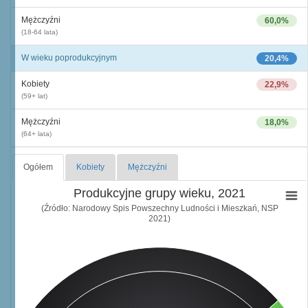
Mężczyźni
60,0%
(18-64 lata)
W wieku poprodukcyjnym
20,4%
Kobiety
22,9%
(59+ lat)
Mężczyźni
18,0%
(64+ lata)
Ogółem
Kobiety
Mężczyźni
Produkcyjne grupy wieku, 2021
(Źródło: Narodowy Spis Powszechny Ludności i Mieszkań, NSP
2021)