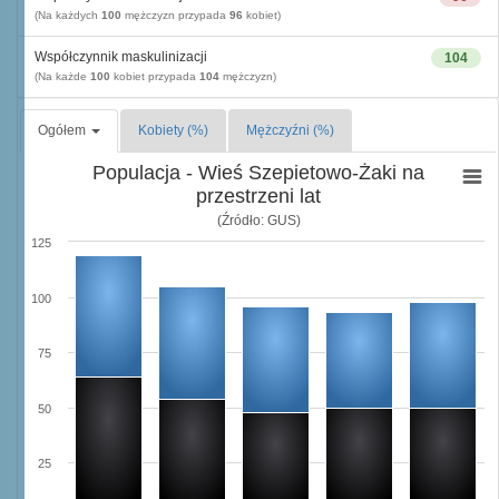
(Na każdych
100
mężczyzn przypada
96
kobiet)
Współczynnik maskulinizacji
104
(Na każde
100
kobiet przypada
104
mężczyzn)
Ogółem
Kobiety (%)
Mężczyźni (%)
Populacja - Wieś Szepietowo-Żaki na
przestrzeni lat
(Źródło: GUS)
125
100
75
50
25