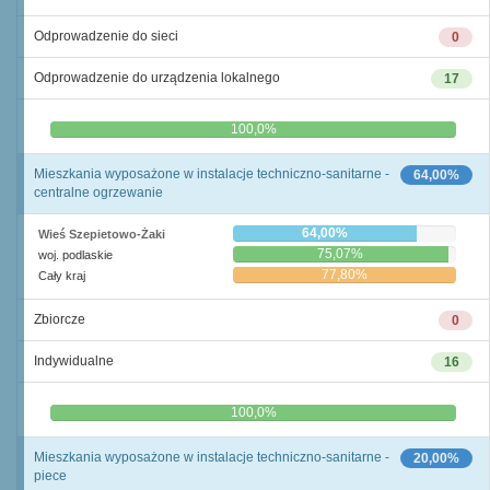
Odprowadzenie do sieci
0
Odprowadzenie do urządzenia lokalnego
17
0,0%
100,0%
Mieszkania wyposażone w instalacje techniczno-sanitarne -
64,00%
centralne ogrzewanie
64,00%
Wieś Szepietowo-Żaki
75,07%
woj. podlaskie
77,80%
Cały kraj
Zbiorcze
0
Indywidualne
16
0,0%
100,0%
Mieszkania wyposażone w instalacje techniczno-sanitarne -
20,00%
piece