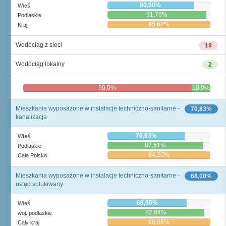
80,00%
Wieś
91,76%
Podlaskie
95,62%
Kraj
Wodociąg z sieci
18
Wodociąg lokalny
2
90,0%
10,0%
Mieszkania wyposażone w instalacje techniczno-sanitarne -
70,83%
kanalizacja
70,83%
Wieś
87,51%
Podlaskie
94,20%
Cała Polska
Mieszkania wyposażone w instalacje techniczno-sanitarne -
68,00%
ustęp spłukiwany
68,00%
Wieś
82,84%
woj. podlaskie
88,08%
Cały kraj