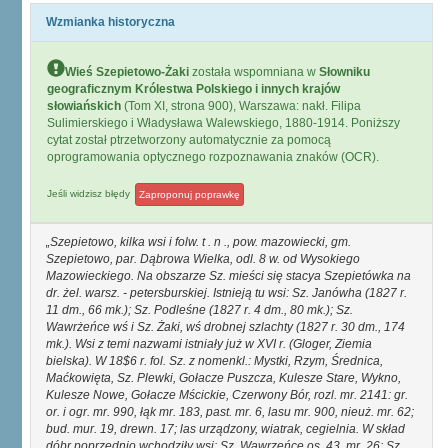
Wzmianka historyczna
Wieś Szepietowo-Żaki
została wspomniana w
Słowniku
geograficznym Królestwa Polskiego i innych krajów
słowiańskich
(Tom XI, strona 900), Warszawa: nakł. Filipa
Sulimierskiego i Władysława Walewskiego, 1880-1914. Poniższy
cytat został ptrzetworzony automatycznie za pomocą
oprogramowania optycznego rozpoznawania znaków (OCR).
Jeśli widzisz błędy
Zaproponuj poprawkę
Szepietowo, kilka wsi i folw. t . n ., pow. mazowiecki, gm.
Szepietowo, par. Dąbrowa Wielka, odl. 8 w. od Wysokiego
Mazowieckiego. Na obszarze Sz. mieści się stacya Szepietówka na
dr. żel. warsz. - petersburskiej. Istnieją tu wsi: Sz. Janówha (1827 r.
11 dm., 66 mk.); Sz. Podleśne (1827 r. 4 dm., 80 mk.); Sz.
Wawrżeńce wś i Sz. Żaki, wś drobnej szlachty (1827 r. 30 dm., 174
mk.). Wsi z temi nazwami istniały już w XVI r. (Gloger, Ziemia
bielska). W 18$6 r. fol. Sz. z nomenkl.: Mystki, Rzym, Średnica,
Maćkowięta, Sz. Plewki, Gołacze Puszcza, Kulesze Stare, Wykno,
Kulesze Nowe, Gołacze Mścickie, Czerwony Bór, rozl. mr. 2141: gr.
or. i ogr. mr. 990, łąk mr. 183, past. mr. 6, lasu mr. 900, nieuż. mr. 62;
bud. mur. 19, drewn. 17; las urządzony, wiatrak, cegielnia. W skład
dóbr poprzednio wchodziły wsi: Sz. Wawrzeńce os. 43, mr. 26; Sz.