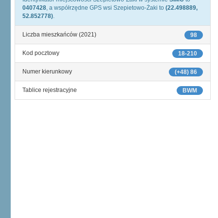
0407428
, a współrzędne GPS wsi Szepietowo-Żaki to
(22.498889,
52.852778)
.
Liczba mieszkańców (2021)
98
Kod pocztowy
18-210
Numer kierunkowy
(+48) 86
Tablice rejestracyjne
BWM