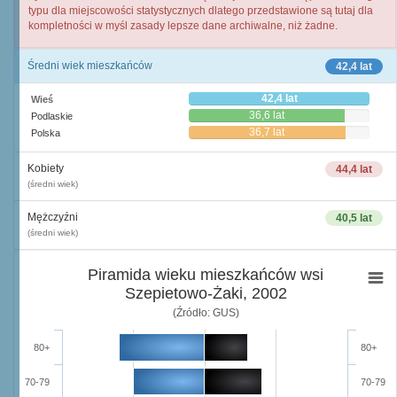
typu dla miejscowości statystycznych dlatego przedstawione są tutaj dla
kompletności w myśl zasady lepsze dane archiwalne, niż żadne.
Średni wiek mieszkańców
42,4 lat
42,4 lat
Wieś
36,6 lat
Podlaskie
36,7 lat
Polska
Kobiety
44,4 lat
(średni wiek)
Mężczyźni
40,5 lat
(średni wiek)
Piramida wieku mieszkańców wsi
Szepietowo-Żaki, 2002
(Źródło: GUS)
80+
80+
70-79
70-79