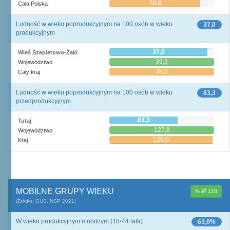
70,8
Cała Polska
Ludność w wieku poprodukcyjnym na 100 osób w wieku
37,0
produkcyjnym
37,0
Wieś Szepietowo-Żaki
39,5
Województwo
39,5
Cały kraj
Ludność w wieku poprodukcyjnym na 100 osób w wieku
83,3
przedprodukcyjnym
83,3
Tutaj
127,8
Województwo
126,0
Kraj
MOBILNE GRUPY WIEKU
%
123
(Źródło: GUS, NSP 2021)
W wieku produkcyjnym mobilnym (18-44 lata)
63,0%