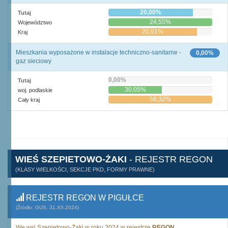
20,00%
Tutaj
24,55%
Województwo
20,91%
Kraj
Mieszkania wyposażone w instalacje techniczno-sanitarne -
0,00%
gaz sieciowy
0,00%
Tutaj
30,05%
woj. podlaskie
58,32%
Cały kraj
WIEŚ SZEPIETOWO-ŻAKI
- REJESTR REGON
(KLASY WIELKOŚCI, SEKCJE PKD, FORMY PRAWNE)
REJESTR REGON W PIGUŁCE
(Źródło: GUS, 31.XII.2024)
We wsi Szepietowo-Żaki w roku 2024 w rejestrze
REGON