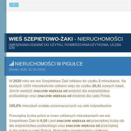
1
WIEŚ SZEPIETOWO-ŻAKI
- NIERUCHOMOŚCI
(MIESZKANIA ODDANE DO UŻYTKU, POWIERZCHNIA UŻYTKOWA, LICZBA
IZB)
NIERUCHOMOŚCI W PIGUŁCE
(Źródło: GUS, 31.XII.2020)
W
2020
roku we wsi Szepietowo-Żaki oddano do użytku
2
mieszkania. Na
każdych 1000 mieszkańców oddano więc do użytku
20,41
nowych lokali.
Jest to wartość
znacznie większa od
wartości dla województwa
podlaskiego oraz
znacznie większa od
średniej dla całej Polski.
100,0%
mieszkań zostało przeznaczonych na cele indywidualne.
Przeciętna liczba pokoi w nowo oddanych mieszkaniach we wsi
Szepietowo-Żaki to
6,50
i jest
znacznie większa od
przeciętnej liczby izb
dla województwa podlaskiego oraz
znacznie większa od
przeciętnej
liczby pokoi w całej Polsce. Przeciętna powierzchnia użytkowa