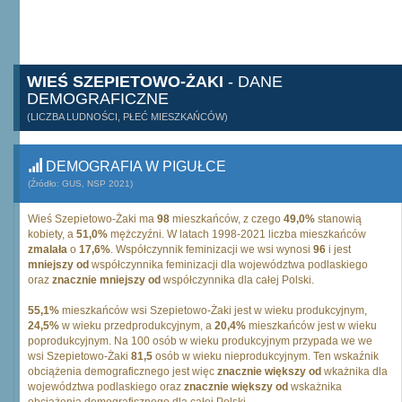
WIEŚ SZEPIETOWO-ŻAKI
- DANE
DEMOGRAFICZNE
(LICZBA LUDNOŚCI, PŁEĆ MIESZKAŃCÓW)
DEMOGRAFIA W PIGUŁCE
(Źródło: GUS, NSP 2021)
Wieś Szepietowo-Żaki ma
98
mieszkańców, z czego
49,0%
stanowią
kobiety, a
51,0%
mężczyźni. W latach 1998-2021 liczba mieszkańców
zmalała
o
17,6%
. Współczynnik feminizacji we wsi wynosi
96
i jest
mniejszy od
współczynnika feminizacji dla województwa podlaskiego
oraz
znacznie mniejszy od
współczynnika dla całej Polski.
55,1%
mieszkańców wsi Szepietowo-Żaki jest w wieku produkcyjnym,
24,5%
w wieku przedprodukcyjnym, a
20,4%
mieszkańców jest w wieku
poprodukcyjnym. Na 100 osób w wieku produkcyjnym przypada we we
wsi Szepietowo-Żaki
81,5
osób w wieku nieprodukcyjnym. Ten wskaźnik
obciążenia demograficznego jest więc
znacznie większy od
wkażnika dla
województwa podlaskiego oraz
znacznie większy od
wskażnika