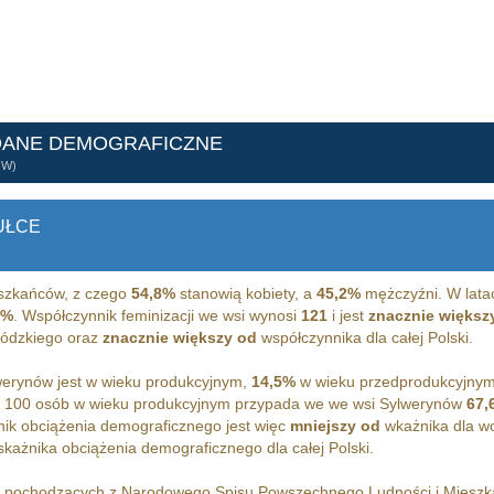
DANE DEMOGRAFICZNE
ÓW)
UŁCE
zkańców, z czego
54,8%
stanowią kobiety, a
45,2%
mężczyźni. W lata
2%
. Współczynnik feminizacji we wsi wynosi
121
i jest
znacznie większ
 łódzkiego oraz
znacznie większy od
współczynnika dla całej Polski.
erynów jest w wieku produkcyjnym,
14,5%
w wieku przedprodukcyjny
 100 osób w wieku produkcyjnym przypada we we wsi Sylwerynów
67,
ik obciążenia demograficznego jest więc
mniejszy od
wkażnika dla w
każnika obciążenia demograficznego dla całej Polski.
h pochodzących z Narodowego Spisu Powszechnego Ludności i Miesz