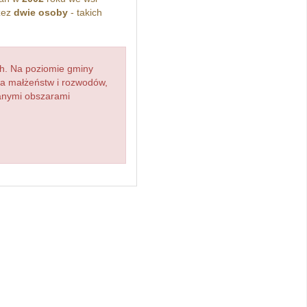
zez
dwie osoby
- takich
h. Na poziomie gminy
zba małżeństw i rozwodów,
ianymi obszarami