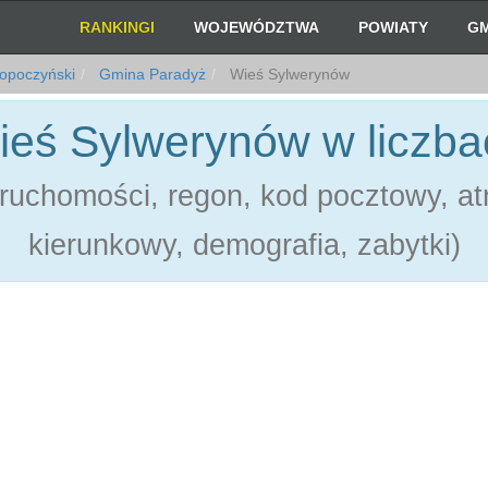
RANKINGI
WOJEWÓDZTWA
POWIATY
GM
opoczyński
Gmina Paradyż
Wieś Sylwerynów
ieś Sylwerynów w liczba
ruchomości, regon, kod pocztowy, atr
kierunkowy, demografia, zabytki)