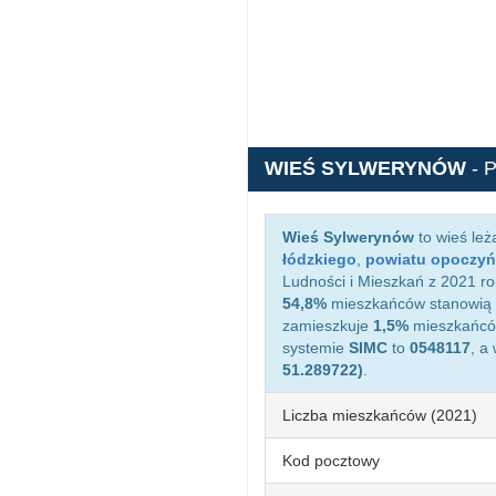
WIEŚ SYLWERYNÓW
- 
Wieś Sylwerynów
to wieś le
łódzkiego
,
powiatu opoczyń
Ludności i Mieszkań z 2021 ro
54,8%
mieszkańców stanowią 
zamieszkuje
1,5%
mieszkańców
systemie
SIMC
to
0548117
, a
51.289722)
.
Liczba mieszkańców (2021)
Kod pocztowy