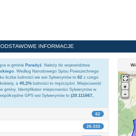
PODSTAWOWE INFORMACJE
żąca w gminie
Paradyż
. Należy do województwa
Wi
skiego
. Według Narodowego Spisu Powszechnego
ku liczba ludności we wsi Sylwerynów to
62
z czego
kobiety, a
45,2%
ludności to mężczyźni. Miejscowość
 gminy. Identyfikator miejscowości Sylwerynów w
 współrzędne GPS wsi Sylwerynów to
(20.111667,
62
26-333