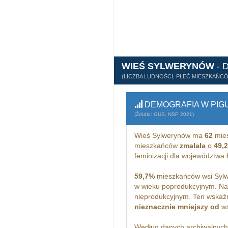
WIEŚ SYLWERYNÓW
- 
(LICZBA LUDNOŚCI, PŁEĆ MIESZKAŃC
DEMOGRAFIA W PIG
(Źródło: GUS, NSP 2021)
Wieś Sylwerynów ma
62
mies
mieszkańców
zmalała
o
49,
feminizacji dla województwa
59,7%
mieszkańców wsi Sylw
w wieku poprodukcyjnym. Na
nieprodukcyjnym. Ten wskaźn
nieznacznie mniejszy od
ws
Według danych archiwalnyc