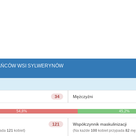
ZKAŃCÓW WSI SYLWERYNÓW
34
Mężczyźni
54,8%
45,2%
121
Współczynnik maskulinizacji
pada
121
kobiet)
(Na każde
100
kobiet przypada
82
męż