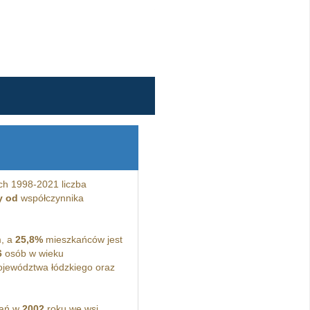
ch 1998-2021 liczba
y od
współczynnika
m, a
25,8%
mieszkańców jest
6
osób w wieku
ojewództwa łódzkiego oraz
kań w
2002
roku we wsi