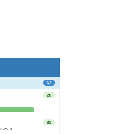
62
28
82
czyzn)