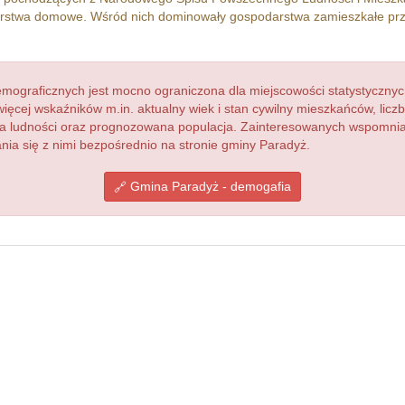
stwa domowe. Wśród nich dominowały gospodarstwa zamieszkałe pr
ograficznych jest mocno ograniczona dla miejscowości statystycznyc
więcej wskaźników m.in. aktualny wiek i stan cywilny mieszkańców, lic
acja ludności oraz prognozowana populacja. Zainteresowanych wspomn
a się z nimi bezpośrednio na stronie gminy Paradyż.
Gmina Paradyż - demogafia