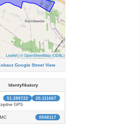
Leaflet
|
© OpenStreetMap (ODBL)
Zobacz Google Street View
Identyfikatory
51.289722
20.111667
rzędne GPS
IMC
0548117