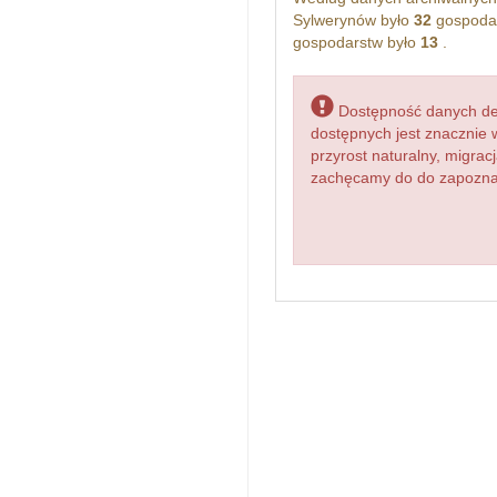
Sylwerynów było
32
gospodar
gospodarstw było
13
.
Dostępność danych dem
dostępnych jest znacznie 
przyrost naturalny, migr
zachęcamy do do zapoznani