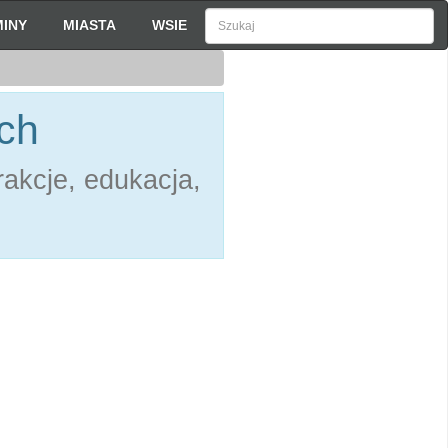
INY
MIASTA
WSIE
ch
akcje, edukacja,