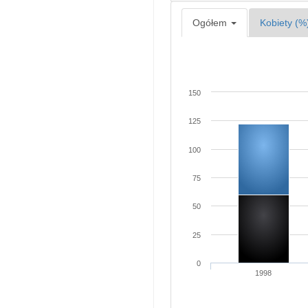
Ogółem
Kobiety (%
150
125
100
75
50
25
0
1998