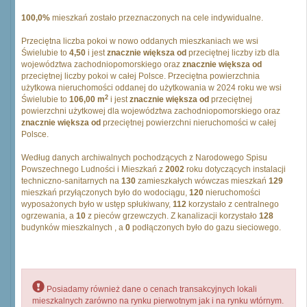
100,0%
mieszkań zostało przeznaczonych na cele indywidualne.
Przeciętna liczba pokoi w nowo oddanych mieszkaniach we wsi
Świelubie to
4,50
i jest
znacznie większa od
przeciętnej liczby izb dla
województwa zachodniopomorskiego oraz
znacznie większa od
przeciętnej liczby pokoi w całej Polsce. Przeciętna powierzchnia
użytkowa nieruchomości oddanej do użytkowania w 2024 roku we wsi
2
Świelubie to
106,00 m
i jest
znacznie większa od
przeciętnej
powierzchni użytkowej dla województwa zachodniopomorskiego oraz
znacznie większa od
przeciętnej powierzchni nieruchomości w całej
Polsce.
Według danych archiwalnych pochodzących z Narodowego Spisu
Powszechnego Ludności i Mieszkań z
2002
roku dotyczących instalacji
techniczno-sanitarnych na
130
zamieszkałych wówczas mieszkań
129
mieszkań przyłączonych było do wodociągu,
120
nieruchomości
wyposażonych było w ustęp spłukiwany,
112
korzystało z centralnego
ogrzewania, a
10
z pieców grzewczych. Z kanalizacji korzystało
128
budynków mieszkalnych , a
0
podłączonych było do gazu sieciowego.
Posiadamy również dane o cenach transakcyjnych lokali
mieszkalnych zarówno na rynku pierwotnym jak i na rynku wtórnym.