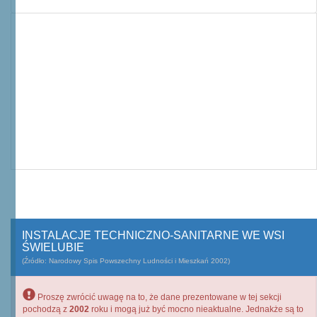
INSTALACJE TECHNICZNO-SANITARNE WE WSI
ŚWIELUBIE
(Źródło: Narodowy Spis Powszechny Ludności i Mieszkań 2002)
Proszę zwrócić uwagę na to, że dane prezentowane w tej sekcji
pochodzą z
2002
roku i mogą już być mocno nieaktualne. Jednakże są to