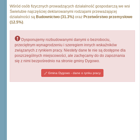
Wśród osób fizycznych prowadzących działalność gospodarczą we wsi
Świelubie najczęściej deklarowanymi rodzajami przeważającej
działalności są
Budownictwo (31.3%)
oraz
Przetwórstwo przemysłowe
(12.5%)
.
Dysponujemy rozbudowanymi danymi o bezrobociu,
przeciętnym wynagrodzeniu i szeregiem innych wskaźników
związanych z rynkiem pracy. Niestety dane te nie są dostępne dla
poszczególnych miejscowości, ale zachęcamy do do zapoznania
się z nimi bezpośrednio na stronie gminy Dygowo.
Gmina Dygowo - dane o rynku pracy