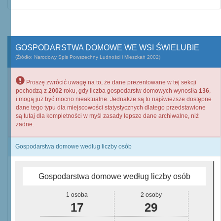
GOSPODARSTWA DOMOWE WE WSI ŚWIELUBIE
(Źródło: Narodowy Spis Powszechny Ludności i Mieszkań 2002)
Proszę zwrócić uwagę na to, że dane prezentowane w tej sekcji
pochodzą z
2002
roku, gdy liczba gospodarstw domowych wynosiła
136
,
i mogą już być mocno nieaktualne. Jednakże są to najświeższe dostępne
dane tego typu dla miejscowości statystycznych dlatego przedstawione
są tutaj dla kompletności w myśl zasady lepsze dane archiwalne, niż
żadne.
Gospodarstwa domowe według liczby osób
Gospodarstwa domowe według liczby osób
1 osoba
2 osoby
17
29