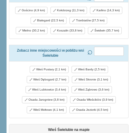
Gościno (4,9 km)
Kołobrzeg (11,3 km)
Karlino (14,3 km)
Białogard (22,5 km)
Trzebiatów (27,5 km)
Mielno (30,2 km)
Koszalin (33,8 km)
Świdwin (35,7 km)
Zobacz inne miejscowości w pobliżu wsi
Świelubie
Wieś Pustary (2,1 km)
Wieś Bardy (2,5 km)
Wieś Dębogard (2,7 km)
Wieś Skronie (3,1 km)
Wieś Lubkowice (3,4 km)
Wieś Ząbrowo (3,6 km)
Osada Jarogniew (3,8 km)
Osada Włościbórz (3,9 km)
Wieś Mołtowo (4,1 km)
Osada Jeziorki (4,5 km)
Wieś Świelubie na mapie