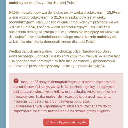
mniejszy od
współczynnika dla całej Polski.
64,0%
mieszkańców wsi Świelubie jest w wieku produkcyjnym,
15,0%
w
wieku przedprodukcyjnym, a
21,0%
mieszkańców jest w wieku
poprodukcyjnym. Na 100 osób w wieku produkcyjnym przypada we we
wsi Świelubie
56,3
osób w wieku nieprodukcyjnym. Ten wskaźnik
obciążenia demograficznego jest więc
znacznie mniejszy od
wkażnika
dla województwa zachodniopomorskiego oraz
znacznie mniejszy od
wskażnika obciążenia demograficznego dla całej Polski.
Według danych archiwalnych pochodzących z Narodowego Spisu
Powszechnego Ludności i Mieszkań w
2002
roku we wsi Świelubie było
136
gospodarstw domowych. Wśród nich dominowały gospodarstwa
zamieszkałe przez
cztery osoby
- takich gospodarstw były
34
.
Dostępność danych demograficznych jest mocno ograniczona
dla miejscowości statystycznych. Na poziomie gminy dostępnych
jest znacznie więcej wskaźników m.in. aktualny wiek i stan cywilny
mieszkańców, liczba małżeństw i rozwodów, przyrost naturalny,
migracja ludności oraz prognozowana populacja.
Zainteresowanych wspomnianymi obszarami zachęcamy do do
zapoznania się z nimi bezpośrednio na stronie gminy Dygowo.
Gmina Dygowo - demogafia