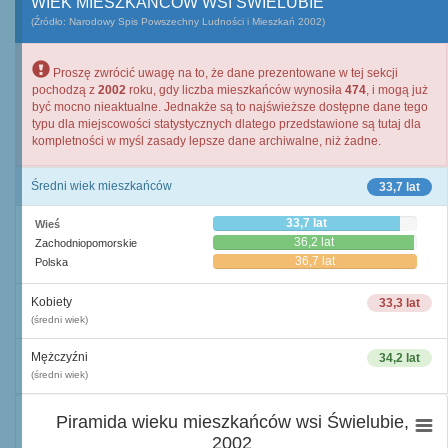
WIEK MIESZKAŃCÓW WSI ŚWIELUBIE
(Źródło: Narodowy Spis Powszechny Ludności i Mieszkań 2002)
Proszę zwrócić uwagę na to, że dane prezentowane w tej sekcji
pochodzą z
2002
roku, gdy liczba mieszkańców wynosiła
474
, i mogą już
być mocno nieaktualne. Jednakże są to najświeższe dostępne dane tego
typu dla miejscowości statystycznych dlatego przedstawione są tutaj dla
kompletności w myśl zasady lepsze dane archiwalne, niż żadne.
Średni wiek mieszkańców
33,7 lat
33,7 lat
Wieś
36,2 lat
Zachodniopomorskie
36,7 lat
Polska
Kobiety
33,3 lat
(średni wiek)
Mężczyźni
34,2 lat
(średni wiek)
Piramida wieku mieszkańców wsi Świelubie,
2002