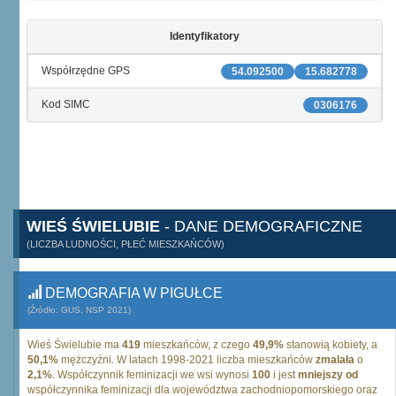
Identyfikatory
Współrzędne GPS
54.092500
15.682778
Kod SIMC
0306176
WIEŚ ŚWIELUBIE
- DANE DEMOGRAFICZNE
(LICZBA LUDNOŚCI, PŁEĆ MIESZKAŃCÓW)
DEMOGRAFIA W PIGUŁCE
(Źródło: GUS, NSP 2021)
Wieś Świelubie ma
419
mieszkańców, z czego
49,9%
stanowią kobiety, a
50,1%
mężczyźni. W latach 1998-2021 liczba mieszkańców
zmalała
o
2,1%
. Współczynnik feminizacji we wsi wynosi
100
i jest
mniejszy od
współczynnika feminizacji dla województwa zachodniopomorskiego oraz