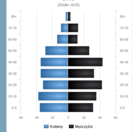
(Źródło: GUS)
80+
80+
70-79
70-79
60-69
60-69
50-59
50-59
40-49
40-49
30-39
30-39
20-29
20-29
10-19
10-19
0-9
0-9
60
40
20
0
20
40
60
Kobiety
Mężczyźni