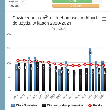
2
0,40 m
Województwo
2
0,47 m
Cały kraj
2
Powierzchnia (m
) nieruchomości oddanych
do użytku w latach 2010-2024
(Źródło: GUS)
200
150
150,0
120,0
119,0
100
106,0
104,0
104,0
103,2
97,2
96,9
95,8
96,4
94,0
94,0
86,9
83,3
80,6
79,8
79,7
78,9
77,9
78,7
76,0
75,0
50
0
2013
2020
2024
2016
2012
2019
2023
2015
2011
2018
2022
2014
2010
2017
2021
Wieś Świelubie
Woj. zachodniopomorskie
Polska