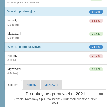
(w wieku przedprodukcyjnym)
W wieku produkcyjnym
64,0%
Kobiety
55,5%
(18-59 lat)
Mężczyźni
72,4%
(18-64 lata)
W wieku poprodukcyjnym
21,0%
Kobiety
28,2%
(59+ lat)
Mężczyźni
13,8%
(64+ lata)
Ogółem
Kobiety
Mężczyźni
Produkcyjne grupy wieku, 2021
(Źródło: Narodowy Spis Powszechny Ludności i Mieszkań, NSP
2021)