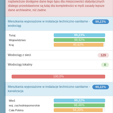
najświeższe dostępne dane tego typu dla miejscowości statystycznych
dlatego przedstawione są tutaj dla kompletności w myśl zasady lepsze
dane archiwalne, niż żadne.
Mieszkania wyposażone w instalacje techniczno-sanitarne -
99,23%
wodociąg
99,23%
Tutaj
98,92%
Województwo
95,62%
Kraj
Wodociąg z sieci
129
Wodociąg lokalny
0
100,0%
0,0%
Mieszkania wyposażone w instalacje techniczno-sanitarne -
99,22%
kanalizacja
99,22%
Wieś
98,46%
woj. zachodniopomorskie
94,20%
Cała Polska