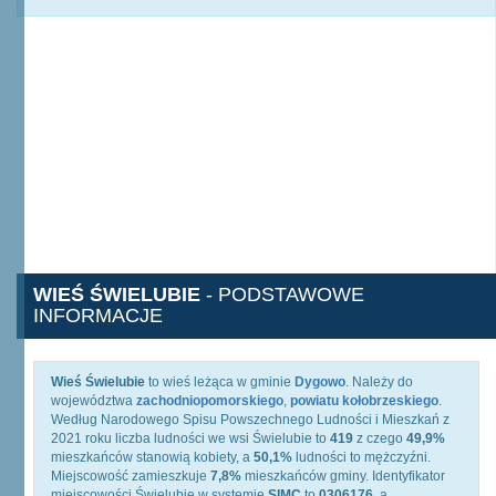
WIEŚ ŚWIELUBIE
- PODSTAWOWE
INFORMACJE
Wieś Świelubie
to wieś leżąca w gminie
Dygowo
. Należy do
województwa
zachodniopomorskiego
,
powiatu kołobrzeskiego
.
Według Narodowego Spisu Powszechnego Ludności i Mieszkań z
2021 roku liczba ludności we wsi Świelubie to
419
z czego
49,9%
mieszkańców stanowią kobiety, a
50,1%
ludności to mężczyźni.
Miejscowość zamieszkuje
7,8%
mieszkańców gminy. Identyfikator
miejscowości Świelubie w systemie
SIMC
to
0306176
, a