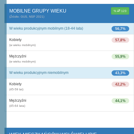
MOBILNE GRUPY WIEKU
%
123
(Źródło: GUS, NSP 2021)
W wieku produkcyjnym mobilnym (18-44 lata)
56,7%
Kobiety
57,8%
(w wieku mobilnym)
Mężczyźni
55,9%
(w wieku mobilnym)
W wieku produkcyjnym niemobilnym
43,3%
Kobiety
42,2%
(45-59 lat)
Mężczyźni
44,1%
(45-64 lata)