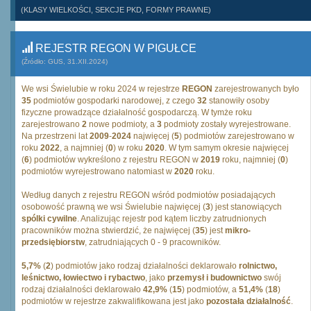
(KLASY WIELKOŚCI, SEKCJE PKD, FORMY PRAWNE)
REJESTR REGON W PIGUŁCE
(Źródło: GUS, 31.XII.2024)
We wsi Świelubie w roku 2024 w rejestrze
REGON
zarejestrowanych było
35
podmiotów gospodarki narodowej, z czego
32
stanowiły osoby
fizyczne prowadzące działalność gospodarczą. W tymże roku
zarejestrowano
2
nowe podmioty, a
3
podmioty zostały wyrejestrowane.
Na przestrzeni lat
2009
-
2024
najwięcej (
5
) podmiotów zarejestrowano w
roku
2022
, a najmniej (
0
) w roku
2020
. W tym samym okresie najwięcej
(
6
) podmiotów wykreślono z rejestru REGON w
2019
roku, najmniej (
0
)
podmiotów wyrejestrowano natomiast w
2020
roku.
Według danych z rejestru REGON wśród podmiotów posiadających
osobowość prawną we wsi Świelubie najwięcej (
3
) jest stanowiących
spólki cywilne
. Analizując rejestr pod kątem liczby zatrudnionych
pracowników można stwierdzić, że najwięcej (
35
) jest
mikro-
przedsiębiorstw
, zatrudniających 0 - 9 pracowników.
5,7%
(
2
) podmiotów jako rodzaj działalności deklarowało
rolnictwo,
leśnictwo, łowiectwo i rybactwo
, jako
przemysł i budownictwo
swój
rodzaj działalności deklarowało
42,9%
(
15
) podmiotów, a
51,4%
(
18
)
podmiotów w rejestrze zakwalifikowana jest jako
pozostała działalność
.