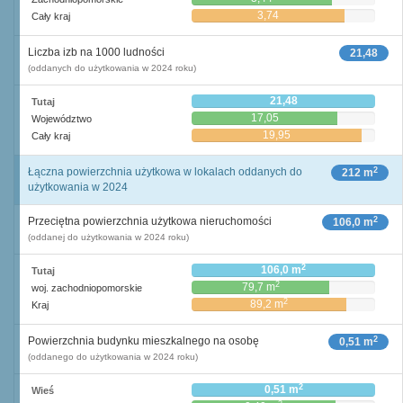
3,74
Cały kraj
Liczba izb na 1000 ludności
21,48
(oddanych do użytkowania w 2024 roku)
21,48
Tutaj
17,05
Województwo
19,95
Cały kraj
2
Łączna powierzchnia użytkowa w lokalach oddanych do
212 m
użytkowania w 2024
2
Przeciętna powierzchnia użytkowa nieruchomości
106,0 m
(oddanej do użytkowania w 2024 roku)
2
106,0 m
Tutaj
2
79,7 m
woj. zachodniopomorskie
2
89,2 m
Kraj
2
Powierzchnia budynku mieszkalnego na osobę
0,51 m
(oddanego do użytkowania w 2024 roku)
2
0,51 m
Wieś