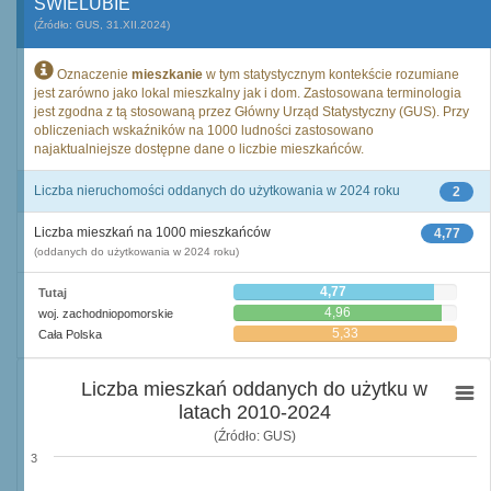
ŚWIELUBIE
(Źródło: GUS, 31.XII.2024)
Oznaczenie
mieszkanie
w tym statystycznym kontekście rozumiane
jest zarówno jako lokal mieszkalny jak i dom. Zastosowana terminologia
jest zgodna z tą stosowaną przez Główny Urząd Statystyczny (GUS). Przy
obliczeniach wskaźników na 1000 ludności zastosowano
najaktualniejsze dostępne dane o liczbie mieszkańców.
Liczba nieruchomości oddanych do użytkowania w 2024 roku
2
Liczba mieszkań na 1000 mieszkańców
4,77
(oddanych do użytkowania w 2024 roku)
4,77
Tutaj
4,96
woj. zachodniopomorskie
5,33
Cała Polska
Liczba mieszkań oddanych do użytku w
latach 2010-2024
(Źródło: GUS)
3