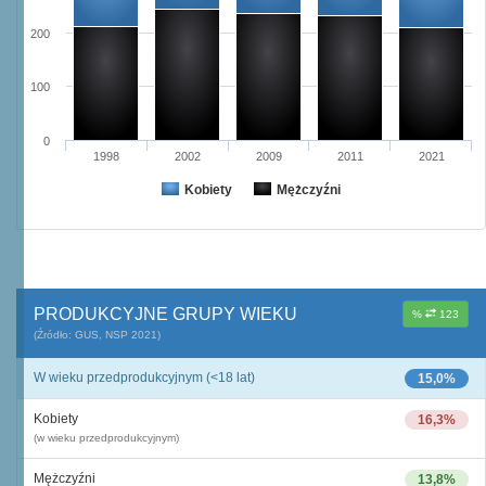
200
100
0
1998
2002
2009
2011
2021
Kobiety
Mężczyźni
PRODUKCYJNE GRUPY WIEKU
%
123
(Źródło: GUS, NSP 2021)
W wieku przedprodukcyjnym (<18 lat)
15,0%
Kobiety
16,3%
(w wieku przedprodukcyjnym)
Mężczyźni
13,8%