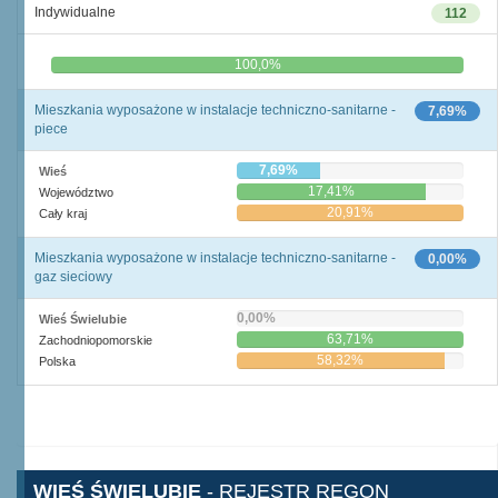
Indywidualne
112
0,0%
100,0%
Mieszkania wyposażone w instalacje techniczno-sanitarne -
7,69%
piece
7,69%
Wieś
17,41%
Województwo
20,91%
Cały kraj
Mieszkania wyposażone w instalacje techniczno-sanitarne -
0,00%
gaz sieciowy
0,00%
Wieś Świelubie
63,71%
Zachodniopomorskie
58,32%
Polska
WIEŚ ŚWIELUBIE
- REJESTR REGON