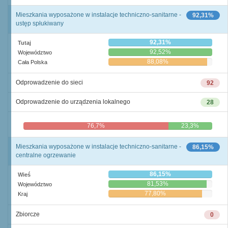
Mieszkania wyposażone w instalacje techniczno-sanitarne -
92,31%
ustęp spłukiwany
92,31%
Tutaj
92,52%
Województwo
88,08%
Cała Polska
Odprowadzenie do sieci
92
Odprowadzenie do urządzenia lokalnego
28
76,7%
23,3%
Mieszkania wyposażone w instalacje techniczno-sanitarne -
86,15%
centralne ogrzewanie
86,15%
Wieś
81,53%
Województwo
77,80%
Kraj
Zbiorcze
0