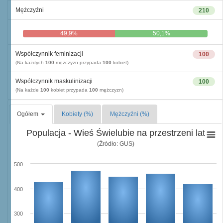
Mężczyźni
210
49,9%
50,1%
Współczynnik feminizacji
100
(Na każdych
100
mężczyzn przypada
100
kobiet)
Współczynnik maskulinizacji
100
(Na każde
100
kobiet przypada
100
mężczyzn)
Ogółem
Kobiety (%)
Mężczyźni (%)
Populacja - Wieś Świelubie na przestrzeni lat
(Źródło: GUS)
500
400
300