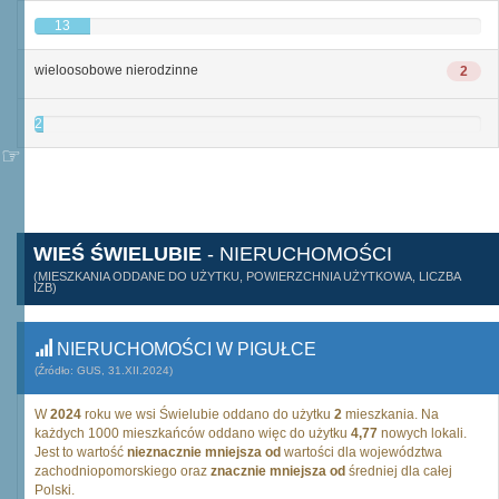
13
wieloosobowe nierodzinne
2
2
WIEŚ ŚWIELUBIE
- NIERUCHOMOŚCI
(MIESZKANIA ODDANE DO UŻYTKU, POWIERZCHNIA UŻYTKOWA, LICZBA
IZB)
NIERUCHOMOŚCI W PIGUŁCE
(Źródło: GUS, 31.XII.2024)
W
2024
roku we wsi Świelubie oddano do użytku
2
mieszkania. Na
każdych 1000 mieszkańców oddano więc do użytku
4,77
nowych lokali.
Jest to wartość
nieznacznie mniejsza od
wartości dla województwa
zachodniopomorskiego oraz
znacznie mniejsza od
średniej dla całej
Polski.