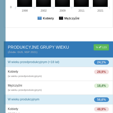
0
1998
2002
2009
2011
2021
Kobiety
Mężczyźni
PRODUKCYJNE GRUPY WIEKU
%
123
(Źródło: GUS, NSP 2021)
W wieku przedprodukcyjnym (<18 lat)
24,1%
Kobiety
28,9%
(w wieku przedprodukcyjnym)
Mężczyźni
18,4%
(w wieku przedprodukcyjnym)
W wieku produkcyjnym
56,6%
Kobiety
48,9%