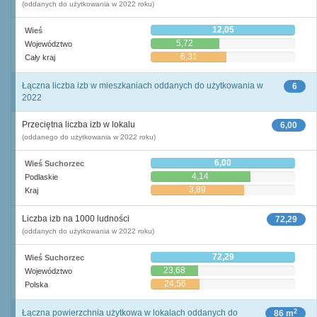
(oddanych do użytkowania w 2022 roku)
12,05
Wieś
5,72
Województwo
6,31
Cały kraj
Łączna liczba izb w mieszkaniach oddanych do użytkowania w
6
2022
Przeciętna liczba izb w lokalu
6,00
(oddanego do użytkowania w 2022 roku)
6,00
Wieś Suchorzec
4,14
Podlaskie
3,89
Kraj
Liczba izb na 1000 ludności
72,29
(oddanych do użytkowania w 2022 roku)
72,29
Wieś Suchorzec
23,68
Województwo
24,56
Polska
2
Łączna powierzchnia użytkowa w lokalach oddanych do
86 m