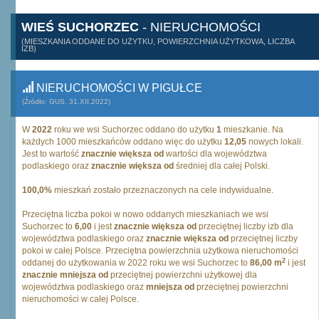
WIEŚ SUCHORZEC
- NIERUCHOMOŚCI
(MIESZKANIA ODDANE DO UŻYTKU, POWIERZCHNIA UŻYTKOWA, LICZBA
IZB)
NIERUCHOMOŚCI W PIGUŁCE
(Źródło: GUS, 31.XII.2022)
W
2022
roku we wsi Suchorzec oddano do użytku
1
mieszkanie. Na
każdych 1000 mieszkańców oddano więc do użytku
12,05
nowych lokali.
Jest to wartość
znacznie większa od
wartości dla województwa
podlaskiego oraz
znacznie większa od
średniej dla całej Polski.
100,0%
mieszkań zostało przeznaczonych na cele indywidualne.
Przeciętna liczba pokoi w nowo oddanych mieszkaniach we wsi
Suchorzec to
6,00
i jest
znacznie większa od
przeciętnej liczby izb dla
województwa podlaskiego oraz
znacznie większa od
przeciętnej liczby
pokoi w całej Polsce. Przeciętna powierzchnia użytkowa nieruchomości
2
oddanej do użytkowania w 2022 roku we wsi Suchorzec to
86,00 m
i jest
znacznie mniejsza od
przeciętnej powierzchni użytkowej dla
województwa podlaskiego oraz
mniejsza od
przeciętnej powierzchni
nieruchomości w całej Polsce.