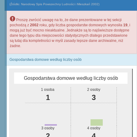
(Źródło: Narodowy Spis Powszechny Ludności i Mieszkań 2002)
Proszę zwrócić uwagę na to, że dane prezentowane w tej sekcji
pochodzą z
2002
roku, gdy liczba gospodarstw domowych wynosiła
19
, i
mogą już być mocno nieaktualne. Jednakże są to najświeższe dostępne
dane tego typu dla miejscowości statystycznych dlatego przedstawione
są tutaj dla kompletności w myśl zasady lepsze dane archiwalne, niż
żadne.
Gospodarstwa domowe według liczby osób
Gospodarstwa domowe według liczby osób
1 osoba
2 osoby
1
3
3 osoby
4 osoby
2
4