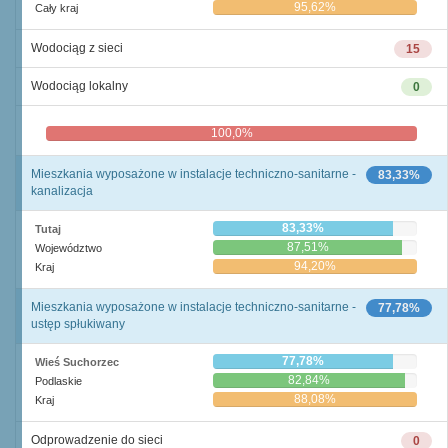
95,62%
Cały kraj
Wodociąg z sieci
15
Wodociąg lokalny
0
100,0%
0,0%
Mieszkania wyposażone w instalacje techniczno-sanitarne -
83,33%
kanalizacja
83,33%
Tutaj
87,51%
Województwo
94,20%
Kraj
Mieszkania wyposażone w instalacje techniczno-sanitarne -
77,78%
ustęp spłukiwany
77,78%
Wieś Suchorzec
82,84%
Podlaskie
88,08%
Kraj
Odprowadzenie do sieci
0