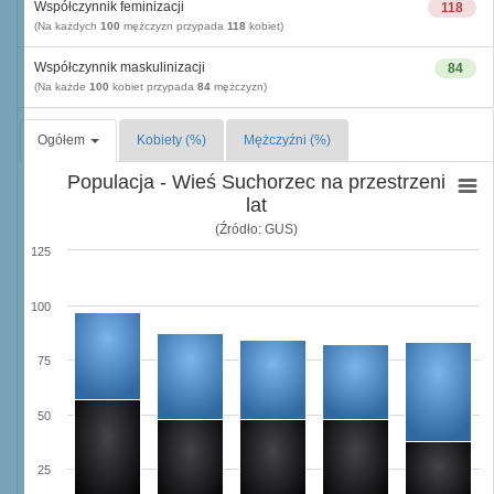
Współczynnik feminizacji
118
(Na każdych
100
mężczyzn przypada
118
kobiet)
Współczynnik maskulinizacji
84
(Na każde
100
kobiet przypada
84
mężczyzn)
Ogółem
Kobiety (%)
Mężczyźni (%)
Populacja - Wieś Suchorzec na przestrzeni
lat
(Źródło: GUS)
125
100
75
50
25