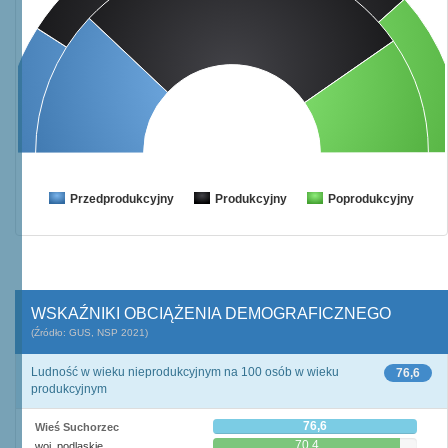
Przedprodukcyjny
Produkcyjny
Poprodukcyjny
WSKAŹNIKI OBCIĄŻENIA DEMOGRAFICZNEGO
(Źródło: GUS, NSP 2021)
Ludność w wieku nieprodukcyjnym na 100 osób w wieku
76,6
produkcyjnym
76,6
Wieś Suchorzec
70,4
woj. podlaskie