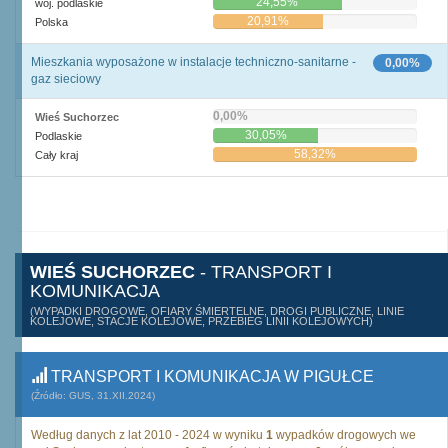
24,55%
woj. podlaskie
20,91%
Polska
Mieszkania wyposażone w instalacje techniczno-sanitarne -
0,00%
gaz sieciowy
0,00%
Wieś Suchorzec
30,05%
Podlaskie
58,32%
Cały kraj
WIEŚ SUCHORZEC
- TRANSPORT I
KOMUNIKACJA
(WYPADKI DROGOWE, OFIARY ŚMIERTELNE, DROGI PUBLICZNE, LINIE
KOLEJOWE, STACJE KOLEJOWE, PRZEBIEG LINII KOLEJOWYCH)
TRANSPORT I KOMUNIKACJA W PIGUŁCE
(Źródło: GUS, 31.XII.2024)
Według danych z lat 2010 - 2024 w wyniku
1
wypadków drogowych we