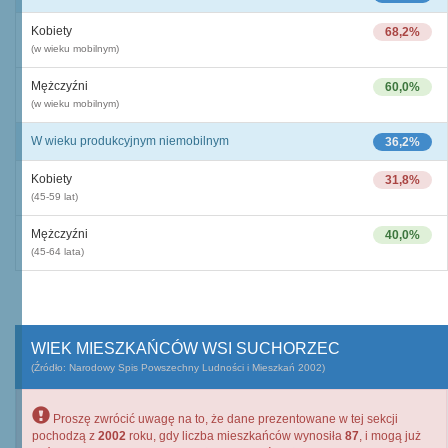
Kobiety
68,2%
(w wieku mobilnym)
Mężczyźni
60,0%
(w wieku mobilnym)
W wieku produkcyjnym niemobilnym
36,2%
Kobiety
31,8%
(45-59 lat)
Mężczyźni
40,0%
(45-64 lata)
WIEK MIESZKAŃCÓW WSI SUCHORZEC
(Źródło: Narodowy Spis Powszechny Ludności i Mieszkań 2002)
Proszę zwrócić uwagę na to, że dane prezentowane w tej sekcji
pochodzą z
2002
roku, gdy liczba mieszkańców wynosiła
87
, i mogą już