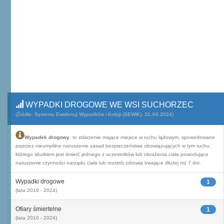
WYPADKI DROGOWE WE WSI SUCHORZEC
(Źródło: Systemu Ewidencji Wypadków i Kolizji (SEWiK), 31.XII.2024)
Wypadek drogowy
, to zdarzenie mające miejsce w ruchu lądowym, spowodowane
poprzez nieumyślne naruszenie zasad bezpieczeństwa obowiązujących w tym ruchu,
którego skutkiem jest śmierć jednego z uczestników lub obrażenia ciała powodujące
naruszenie czynności narządu ciała lub rozstrój zdrowia trwające dłużej niż 7 dni.
Wypadki drogowe
1
(lata 2010 - 2024)
Ofiary śmiertelne
1
(lata 2010 - 2024)