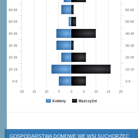
60-69
60-69
50-59
50-59
40-49
40-49
30-39
30-39
20-29
20-29
10-19
10-19
0-9
0-9
20
15
10
5
0
5
10
15
20
Kobiety
Mężczyźni
GOSPODARSTWA DOMOWE WE WSI SUCHORZEC