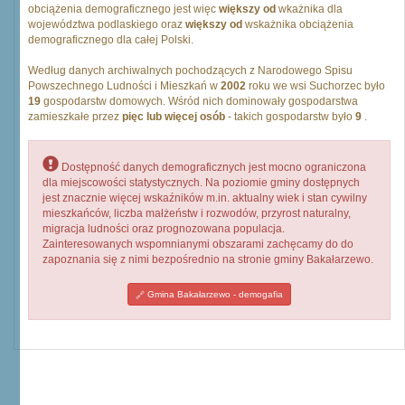
obciążenia demograficznego jest więc
większy od
wkażnika dla
województwa podlaskiego oraz
większy od
wskażnika obciążenia
demograficznego dla całej Polski.
Według danych archiwalnych pochodzących z Narodowego Spisu
Powszechnego Ludności i Mieszkań w
2002
roku we wsi Suchorzec było
19
gospodarstw domowych. Wśród nich dominowały gospodarstwa
zamieszkałe przez
pięc lub więcej osób
- takich gospodarstw było
9
.
Dostępność danych demograficznych jest mocno ograniczona
dla miejscowości statystycznych. Na poziomie gminy dostępnych
jest znacznie więcej wskaźników m.in. aktualny wiek i stan cywilny
mieszkańców, liczba małżeństw i rozwodów, przyrost naturalny,
migracja ludności oraz prognozowana populacja.
Zainteresowanych wspomnianymi obszarami zachęcamy do do
zapoznania się z nimi bezpośrednio na stronie gminy Bakałarzewo.
Gmina Bakałarzewo - demogafia