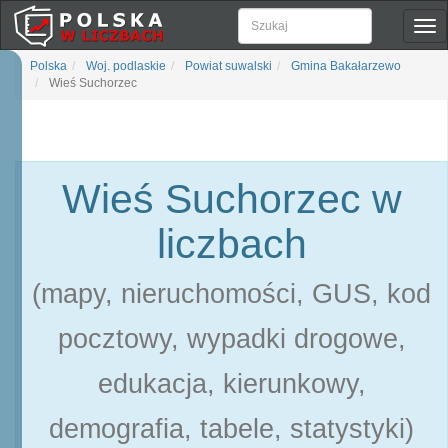
Pok
naw
Polska
Woj. podlaskie
Powiat suwalski
Gmina Bakałarzewo
Wieś Suchorzec
Wieś Suchorzec w
liczbach
(mapy, nieruchomości, GUS, kod
pocztowy, wypadki drogowe,
edukacja, kierunkowy,
demografia, tabele, statystyki)