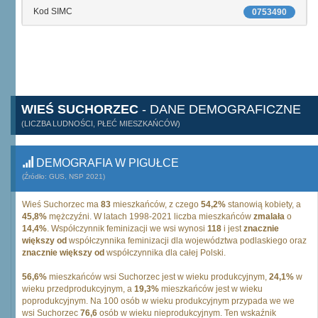
Kod SIMC
0753490
WIEŚ SUCHORZEC
- DANE DEMOGRAFICZNE
(LICZBA LUDNOŚCI, PŁEĆ MIESZKAŃCÓW)
DEMOGRAFIA W PIGUŁCE
(Źródło: GUS, NSP 2021)
Wieś Suchorzec ma
83
mieszkańców, z czego
54,2%
stanowią kobiety, a
45,8%
mężczyźni. W latach 1998-2021 liczba mieszkańców
zmalała
o
14,4%
. Współczynnik feminizacji we wsi wynosi
118
i jest
znacznie
większy od
współczynnika feminizacji dla województwa podlaskiego oraz
znacznie większy od
współczynnika dla całej Polski.
56,6%
mieszkańców wsi Suchorzec jest w wieku produkcyjnym,
24,1%
w
wieku przedprodukcyjnym, a
19,3%
mieszkańców jest w wieku
poprodukcyjnym. Na 100 osób w wieku produkcyjnym przypada we we
wsi Suchorzec
76,6
osób w wieku nieprodukcyjnym. Ten wskaźnik