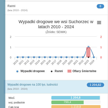
Ranni
0
(lata 2010 - 2024)
Wypadki drogowe we wsi Suchorzec w
latach 2010 - 2024
(Źródło: SEWiK)
2
2
1
1
0
0
2010
2015
2020
2013
2018
2023
2011
2016
2021
2014
2019
2024
2012
2017
2022
Wypadki drogowe
Ranni
Ofiary śmiertelne
Wypadki drogowe na 100 tys. ludności
1 204,82
(lata 2010 - 2024)
1 204,8
Wieś
799,4
woj. podlaskie
1 219,8
Cały kraj