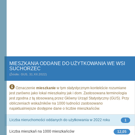
MIESZKANIA ODDANE DO UŻYTKOWANIA WE WSI
SUCHORZEC
(Źródło: GUS, 31.XII.2022)
Oznaczenie
mieszkanie
w tym statystycznym kontekście rozumiane
jest zarówno jako lokal mieszkalny jak i dom. Zastosowana terminologia
jest zgodna z tą stosowaną przez Główny Urząd Statystyczny (GUS). Przy
obliczeniach wskaźników na 1000 ludności zastosowano
najaktualniejsze dostępne dane o liczbie mieszkańców.
Liczba nieruchomości oddanych do użytkowania w 2022 roku
1
Liczba mieszkań na 1000 mieszkańców
12,05