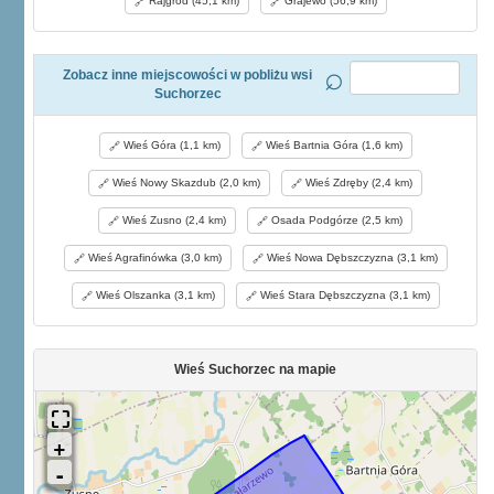
Rajgród (45,1 km)
Grajewo (56,9 km)
Zobacz inne miejscowości w pobliżu wsi
Suchorzec
Wieś Góra (1,1 km)
Wieś Bartnia Góra (1,6 km)
Wieś Nowy Skazdub (2,0 km)
Wieś Zdręby (2,4 km)
Wieś Zusno (2,4 km)
Osada Podgórze (2,5 km)
Wieś Agrafinówka (3,0 km)
Wieś Nowa Dębszczyzna (3,1 km)
Wieś Olszanka (3,1 km)
Wieś Stara Dębszczyzna (3,1 km)
Wieś Suchorzec na mapie