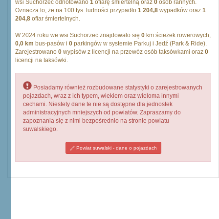
wsi Suchorzec odnotowano
1
ofiarę śmiertelną oraz
0
osób rannych.
Oznacza to, że na 100 tys. ludności przypadło
1 204,8
wypadków oraz
1
204,8
ofiar śmiertelnych.
W 2024 roku we wsi Suchorzec znajdowało się
0
km ścieżek rowerowych,
0,0 km
bus-pasów i
0
parkingów w systemie Parkuj i Jedź (Park & Ride).
Zarejestrowano
0
wypisów z licencji na przewóz osób taksówkami oraz
0
licencji na taksówki.
Posiadamy również rozbudowane statystyki o zarejestrowanych
pojazdach, wraz z ich typem, wiekiem oraz wieloma innymi
cechami. Niestety dane te nie są dostępne dla jednostek
administracyjnych mniejszych od powiatów. Zapraszamy do
zapoznania się z nimi bezpośrednio na stronie powiatu
suwalskiego.
Powiat suwalski - dane o pojazdach