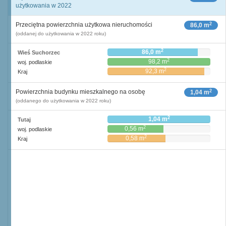
użytkowania w 2022
2
Przeciętna powierzchnia użytkowa nieruchomości
86,0 m
(oddanej do użytkowania w 2022 roku)
2
86,0 m
Wieś Suchorzec
2
98,2 m
woj. podlaskie
2
92,3 m
Kraj
2
Powierzchnia budynku mieszkalnego na osobę
1,04 m
(oddanego do użytkowania w 2022 roku)
2
1,04 m
Tutaj
2
0,56 m
woj. podlaskie
2
0,58 m
Kraj