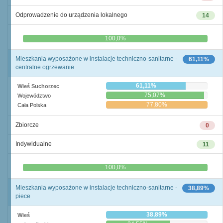
Odprowadzenie do urządzenia lokalnego
14
0,0%
100,0%
Mieszkania wyposażone w instalacje techniczno-sanitarne -
61,11%
centralne ogrzewanie
61,11%
Wieś Suchorzec
75,07%
Województwo
77,80%
Cała Polska
Zbiorcze
0
Indywidualne
11
0,0%
100,0%
Mieszkania wyposażone w instalacje techniczno-sanitarne -
38,89%
piece
38,89%
Wieś