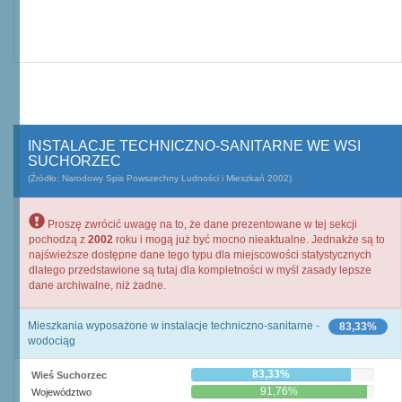
INSTALACJE TECHNICZNO-SANITARNE WE WSI
SUCHORZEC
(Źródło: Narodowy Spis Powszechny Ludności i Mieszkań 2002)
Proszę zwrócić uwagę na to, że dane prezentowane w tej sekcji
pochodzą z
2002
roku i mogą już być mocno nieaktualne. Jednakże są to
najświeższe dostępne dane tego typu dla miejscowości statystycznych
dlatego przedstawione są tutaj dla kompletności w myśl zasady lepsze
dane archiwalne, niż żadne.
Mieszkania wyposażone w instalacje techniczno-sanitarne -
83,33%
wodociąg
83,33%
Wieś Suchorzec
91,76%
Województwo