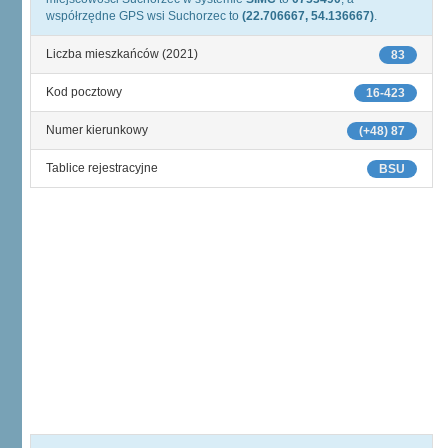
współrzędne GPS wsi Suchorzec to
(22.706667, 54.136667)
.
Liczba mieszkańców (2021)
83
Kod pocztowy
16-423
Numer kierunkowy
(+48) 87
Tablice rejestracyjne
BSU