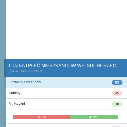
LICZBA I PŁEĆ MIESZKAŃCÓW WSI SUCHORZEC
(Źródło: GUS, NSP 2021)
Liczba mieszkańców
83
Kobiety
45
Mężczyźni
38
54,2%
45,8%