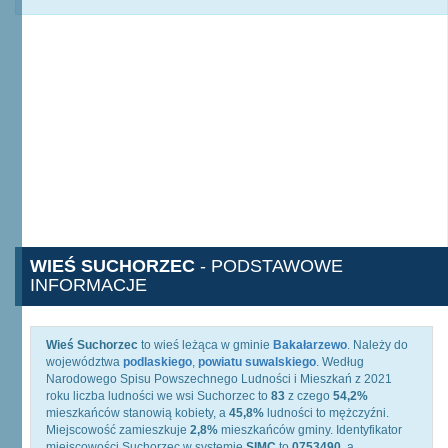
WIEŚ SUCHORZEC
- PODSTAWOWE
INFORMACJE
Wieś Suchorzec
to wieś leżąca w gminie
Bakałarzewo
. Należy do
województwa
podlaskiego
,
powiatu suwalskiego
. Według
Narodowego Spisu Powszechnego Ludności i Mieszkań z 2021
roku liczba ludności we wsi Suchorzec to
83
z czego
54,2%
mieszkańców stanowią kobiety, a
45,8%
ludności to mężczyźni.
Miejscowość zamieszkuje
2,8%
mieszkańców gminy. Identyfikator
miejscowości Suchorzec w systemie
SIMC
to
0753490
, a