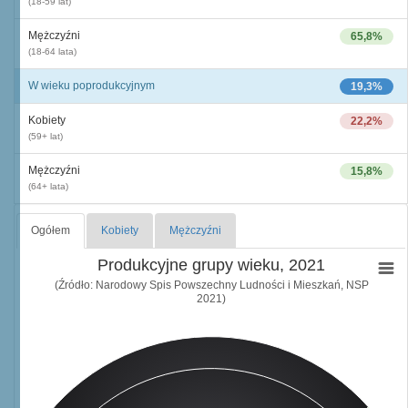
(18-59 lat)
Mężczyźni
65,8%
(18-64 lata)
W wieku poprodukcyjnym
19,3%
Kobiety
22,2%
(59+ lat)
Mężczyźni
15,8%
(64+ lata)
Ogółem
Kobiety
Mężczyźni
Produkcyjne grupy wieku, 2021
(Źródło: Narodowy Spis Powszechny Ludności i Mieszkań, NSP
2021)