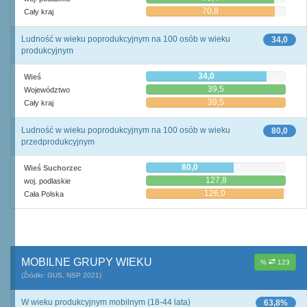
70,8
Cały kraj
Ludność w wieku poprodukcyjnym na 100 osób w wieku
34,0
produkcyjnym
34,0
Wieś
39,5
Województwo
39,5
Cały kraj
Ludność w wieku poprodukcyjnym na 100 osób w wieku
80,0
przedprodukcyjnym
80,0
Wieś Suchorzec
127,8
woj. podlaskie
126,0
Cała Polska
MOBILNE GRUPY WIEKU
%
123
(Źródło: GUS, NSP 2021)
W wieku produkcyjnym mobilnym (18-44 lata)
63,8%