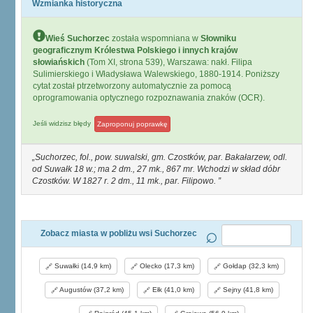
Wzmianka historyczna
Wieś Suchorzec
została wspomniana w
Słowniku
geograficznym Królestwa Polskiego i innych krajów
słowiańskich
(Tom XI, strona 539), Warszawa: nakł. Filipa
Sulimierskiego i Władysława Walewskiego, 1880-1914. Poniższy
cytat został ptrzetworzony automatycznie za pomocą
oprogramowania optycznego rozpoznawania znaków (OCR).
Jeśli widzisz błędy
Zaproponuj poprawkę
Suchorzec, fol., pow. suwalski, gm. Czostków, par. Bakałarzew, odl.
od Suwałk 18 w.; ma 2 dm., 27 mk., 867 mr. Wchodzi w skład dóbr
Czostków. W 1827 r. 2 dm., 11 mk., par. Filipowo.
Zobacz miasta w pobliżu wsi Suchorzec
Suwałki (14,9 km)
Olecko (17,3 km)
Gołdap (32,3 km)
Augustów (37,2 km)
Ełk (41,0 km)
Sejny (41,8 km)