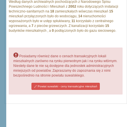
Według danych archiwalnych pochodzących z Narodowego Spisu
Powszechnego Ludności i Mieszkań z
2002
roku dotyczących instalacji
techniczno-sanitarnych na
18
zamieszkałych wówczas mieszkań
15
mieszkań przyłączonych było do wodociągu,
14
nieruchomości
wyposażonych było w ustęp spłukiwany,
11
korzystało z centralnego
ogrzewania, a
7
z pieców grzewczych. Z kanalizacji korzystało
15
budynków mieszkalnych , a
0
podłączonych było do gazu sieciowego.
Posiadamy również dane o cenach transakcyjnych lokali
mieszkalnych zarówno na rynku pierwotnym jak i na rynku wtórnym.
Niestety dane te nie są dostępne dla jednostek administracyjnych
mniejszych od powiatów. Zapraszamy do zapoznania się z nimi
bezpośrednio na stronie powiatu suwalskiego.
Powiat suwalski - ceny transakcyjne mieszkań