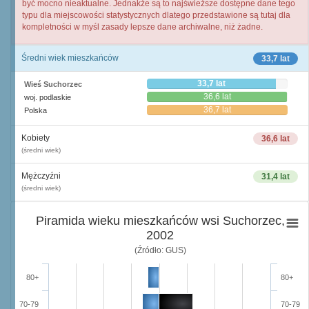
być mocno nieaktualne. Jednakże są to najświeższe dostępne dane tego
typu dla miejscowości statystycznych dlatego przedstawione są tutaj dla
kompletności w myśl zasady lepsze dane archiwalne, niż żadne.
Średni wiek mieszkańców
33,7 lat
33,7 lat
Wieś Suchorzec
36,6 lat
woj. podlaskie
36,7 lat
Polska
Kobiety
36,6 lat
(średni wiek)
Mężczyźni
31,4 lat
(średni wiek)
Piramida wieku mieszkańców wsi Suchorzec,
2002
(Źródło: GUS)
80+
80+
70-79
70-79