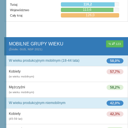
116,2
Tutaj
113,6
Województwo
126,0
Cały kraj
MOBILNE GRUPY WIEKU
%
123
(Źródło: GUS, NSP 2021)
W wieku produkcyjnym mobilnym (18-44 lata)
58,0%
Kobiety
57,7%
(w wieku mobilnym)
Mężczyźni
58,2%
(w wieku mobilnym)
W wieku produkcyjnym niemobilnym
42,0%
Kobiety
42,3%
(45-59 lat)