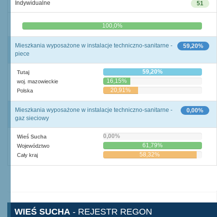
Indywidualne
51
0,0%
100,0%
Mieszkania wyposażone w instalacje techniczno-sanitarne -
59,20%
piece
59,20%
Tutaj
16,15%
woj. mazowieckie
20,91%
Polska
Mieszkania wyposażone w instalacje techniczno-sanitarne -
0,00%
gaz sieciowy
0,00%
Wieś Sucha
61,79%
Województwo
58,32%
Cały kraj
WIEŚ SUCHA
- REJESTR REGON