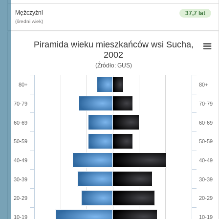
Mężczyźni
37,7 lat
(średni wiek)
Piramida wieku mieszkańców wsi Sucha,
2002
(Źródło: GUS)
80+
80+
70-79
70-79
60-69
60-69
50-59
50-59
40-49
40-49
30-39
30-39
20-29
20-29
10-19
10-19