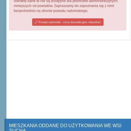
Niestety dane te nie są dostępne dla jednostek administracyjnych
mniejszych od powiatów. Zapraszamy do zapoznania się z nimi
bezpośrednio na stronie powiatu radomskiego.
Powiat radomski - ceny transakcyjne mieszkań
MIESZKANIA ODDANE DO UŻYTKOWANIA WE WSI
SUCHA