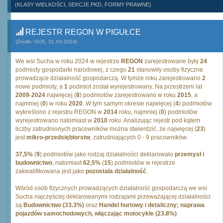
(KLASY WIELKOŚCI, SEKCJE PKD, FORMY PRAWNE)
REJESTR REGON W PIGUŁCE
(Źródło: GUS, 31.XII.2024)
We wsi Sucha w roku 2024 w rejestrze
REGON
zarejestrowane były
24
podmioty gospodarki narodowej, z czego
21
stanowiły osoby fizyczne
prowadzące działalność gospodarczą. W tymże roku zarejestrowano
2
nowe podmioty, a
1
podmiot został wyrejestrowany. Na przestrzeni lat
2009
-
2024
najwięcej (
8
) podmiotów zarejestrowano w roku
2015
, a
najmniej (
0
) w roku
2020
. W tym samym okresie najwięcej (
4
) podmiotów
wykreślono z rejestru REGON w
2014
roku, najmniej (
0
) podmiotów
wyrejestrowano natomiast w
2010
roku. Analizując rejestr pod kątem
liczby zatrudnionych pracowników można stwierdzić, że najwięcej (
23
)
jest
mikro-przedsiębiorstw
, zatrudniających 0 - 9 pracowników.
37,5%
(
9
) podmiotów jako rodzaj działalności deklarowało
przemysł i
budownictwo
, natomiast
62,5%
(
15
) podmiotów w rejestrze
zakwalifikowana jest jako
pozostała działalność
.
Wśród osób fizycznych prowadzących działalność gospodarczą we wsi
Sucha najczęściej deklarowanymi rodzajami przeważającej działalności
są
Budownictwo (33.3%)
oraz
Handel hurtowy i detaliczny; naprawa
pojazdów samochodowych, włączając motocykle (23.8%)
.