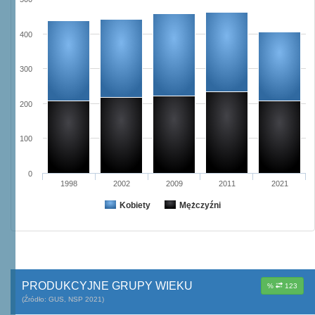
400
300
200
100
0
1998
2002
2009
2011
2021
Kobiety
Mężczyźni
PRODUKCYJNE GRUPY WIEKU
%
123
(Źródło: GUS, NSP 2021)