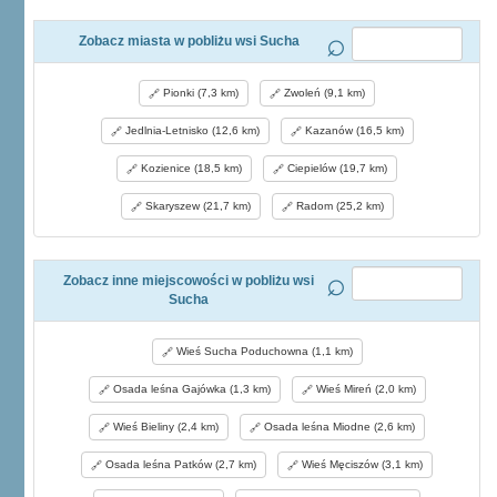
Zobacz miasta w pobliżu wsi Sucha
Pionki (7,3 km)
Zwoleń (9,1 km)
Jedlnia-Letnisko (12,6 km)
Kazanów (16,5 km)
Kozienice (18,5 km)
Ciepielów (19,7 km)
Skaryszew (21,7 km)
Radom (25,2 km)
Zobacz inne miejscowości w pobliżu wsi
Sucha
Wieś Sucha Poduchowna (1,1 km)
Osada leśna Gajówka (1,3 km)
Wieś Mireń (2,0 km)
Wieś Bieliny (2,4 km)
Osada leśna Miodne (2,6 km)
Osada leśna Patków (2,7 km)
Wieś Męciszów (3,1 km)