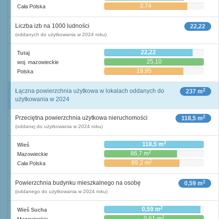
3,74
Cała Polska
Liczba izb na 1000 ludności
22,22
(oddanych do użytkowania w 2024 roku)
22,22
Tutaj
25,10
woj. mazowieckie
19,95
Polska
2
Łączna powierzchnia użytkowa w lokalach oddanych do
237 m
użytkowania w 2024
2
Przeciętna powierzchnia użytkowa nieruchomości
118,5 m
(oddanej do użytkowania w 2024 roku)
2
118,5 m
Wieś
2
86,7 m
Mazowieckie
2
89,2 m
Cała Polska
2
Powierzchnia budynku mieszkalnego na osobę
0,59 m
(oddanego do użytkowania w 2024 roku)
2
0,59 m
Wieś Sucha
2
0,61 m