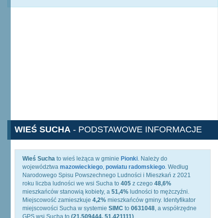
WIEŚ SUCHA
- PODSTAWOWE INFORMACJE
Wieś Sucha
to wieś leżąca w gminie
Pionki
. Należy do
województwa
mazowieckiego
,
powiatu radomskiego
. Według
Narodowego Spisu Powszechnego Ludności i Mieszkań z 2021
roku liczba ludności we wsi Sucha to
405
z czego
48,6%
mieszkańców stanowią kobiety, a
51,4%
ludności to mężczyźni.
Miejscowość zamieszkuje
4,2%
mieszkańców gminy. Identyfikator
miejscowości Sucha w systemie
SIMC
to
0631048
, a współrzędne
GPS wsi Sucha to
(21.509444, 51.421111)
.