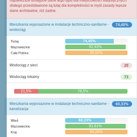
najświeższe dostępne dane tego typu dla miejscowości statystycznych
dlatego przedstawione są tutaj dla kompletności w myśl zasady lepsze
dane archiwalne, niż żadne.
Mieszkania wyposażone w instalacje techniczno-sanitarne -
74,40%
wodociąg
74,40%
Tutaj
92,93%
Mazowieckie
95,62%
Cała Polska
Wodociąg z sieci
20
Wodociąg lokalny
73
21,5%
78,5%
Mieszkania wyposażone w instalacje techniczno-sanitarne -
60,33%
kanalizacja
60,33%
Wieś
91,61%
Mazowieckie
94,20%
Kraj