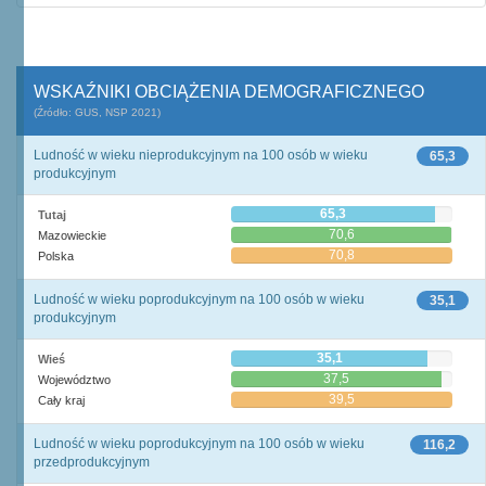
WSKAŹNIKI OBCIĄŻENIA DEMOGRAFICZNEGO
(Źródło: GUS, NSP 2021)
Ludność w wieku nieprodukcyjnym na 100 osób w wieku
65,3
produkcyjnym
65,3
Tutaj
70,6
Mazowieckie
70,8
Polska
Ludność w wieku poprodukcyjnym na 100 osób w wieku
35,1
produkcyjnym
35,1
Wieś
37,5
Województwo
39,5
Cały kraj
Ludność w wieku poprodukcyjnym na 100 osób w wieku
116,2
przedprodukcyjnym