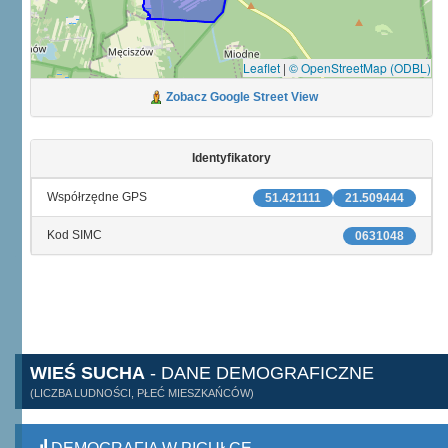
Leaflet
|
© OpenStreetMap (ODBL)
Zobacz Google Street View
Identyfikatory
Współrzędne GPS
51.421111
21.509444
Kod SIMC
0631048
WIEŚ SUCHA
- DANE DEMOGRAFICZNE
(LICZBA LUDNOŚCI, PŁEĆ MIESZKAŃCÓW)