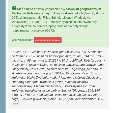
Wieś Sucha
została wspomniana w
Słowniku geograficznym
Królestwa Polskiego i innych krajów słowiańskich
(Tom XI, strona
525), Warszawa: nakł. Filipa Sulimierskiego i Władysława
Walewskiego, 1880-1914. Poniższy cytat został ptrzetworzony
automatycznie za pomocą oprogramowania optycznego
rozpoznawania znaków (OCR).
Jeśli widzisz błędy
Zaproponuj poprawkę
Sucha 7.) S.? wś, pow. kozienicki, gm. Suskowola, par. Sucha, odl.
od Kozienic 22 w., posiada kościół par. mur., 38 dm., 344 mk., 1019
mr. dwors., 984 mr. włość. W 1827 r. 30 dm., 247 mk. Kościół obecny
wzniesiony został w 1839 r. na miejscu dawniejszego drewnianego
(który istniał już w XV w.), za staraniem kś. Koryckiego, plebana, ze
składek parafian wynoszących 7601 rs. W połowie XV w. S., wś
królewska, blizko Zwolenia, miała 7 łan. km., z których dziesięcinę
snopową i konopną, wartości 4 grzyw., płacono kustodyi
sandomierskiej. Pleban miał folwark, 3 karczmy bez roli. Folw.
królewski dawał dziesięcinę pleb. w Suchej (Długosz, I, 306, 344,
345). W 1569 r. S. należała do ststwa radomskiego, miała 7 łan., 1
zagr., 1 kowala (Pawiński, Małop. 323) S. par., dek. kozienicki, 3570
dusz.