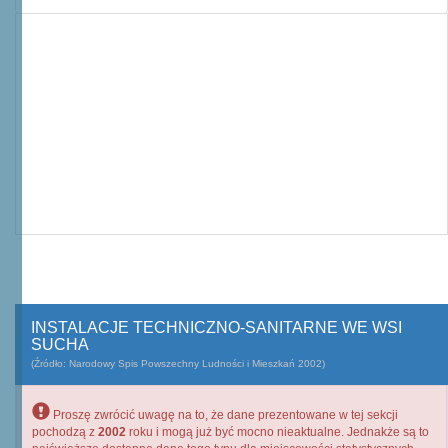
INSTALACJE TECHNICZNO-SANITARNE WE WSI
SUCHA
(Źródło: Narodowy Spis Powszechny Ludności i Mieszkań 2002)
Proszę zwrócić uwagę na to, że dane prezentowane w tej sekcji
pochodzą z
2002
roku i mogą już być mocno nieaktualne. Jednakże są to