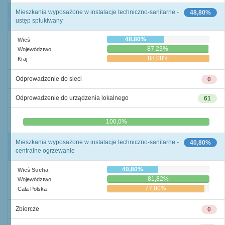
Mieszkania wyposażone w instalacje techniczno-sanitarne -
48,80%
ustęp spłukiwany
48,80%
Wieś
87,23%
Województwo
88,08%
Kraj
Odprowadzenie do sieci
0
Odprowadzenie do urządzenia lokalnego
61
0,0%
100,0%
Mieszkania wyposażone w instalacje techniczno-sanitarne -
40,80%
centralne ogrzewanie
40,80%
Wieś Sucha
81,82%
Województwo
77,80%
Cała Polska
Zbiorcze
0