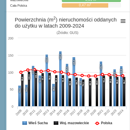
Mazowieckie
2
0,47 m
Cała Polska
2
Powierzchnia (m
) nieruchomości oddanych
do użytku w latach 2009-2024
(Źródło: GUS)
200
150
162,0
152,0
145,0
131,7
125,5
119,0
118,5
100
109,0
106,1
102,3
98,9
97,7
95,6
91,6
91,8
91,0
91,2
89,2
86,6
86,7
84,7
83,9
83,0
82,5
82,3
79,1
66,0
64,0
50
61,0
0
2009
2010
2011
2012
2013
2014
2015
2016
2017
2018
2019
2020
2021
2022
2023
2024
Wieś Sucha
Woj. mazowieckie
Polska