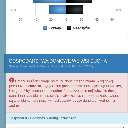
0-9
0-9
60
40
20
0
20
40
60
Kobiety
Mężczyźni
GOSPODARSTWA DOMOWE WE WSI SUCHA
(Źródło: Narodowy Spis Powszechny Ludności i Mieszkań 2002)
Proszę zwrócić uwagę na to, że dane prezentowane w tej sekcji
pochodzą z
2002
roku, gdy liczba gospodarstw domowych wynosiła
165
,
i mogą już być mocno nieaktualne. Jednakże są to najświeższe dostępne
dane tego typu dla miejscowości statystycznych dlatego przedstawione
są tutaj dla kompletności w myśl zasady lepsze dane archiwalne, niż
żadne.
Gospodarstwa domowe według liczby osób