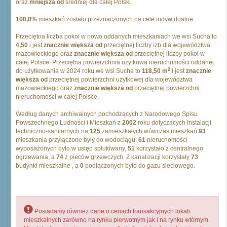
oraz
mniejsza od
średniej dla całej Polski.
100,0%
mieszkań zostało przeznaczonych na cele indywidualne.
Przeciętna liczba pokoi w nowo oddanych mieszkaniach we wsi Sucha to
4,50
i jest
znacznie większa od
przeciętnej liczby izb dla województwa
mazowieckiego oraz
znacznie większa od
przeciętnej liczby pokoi w
całej Polsce. Przeciętna powierzchnia użytkowa nieruchomości oddanej
2
do użytkowania w 2024 roku we wsi Sucha to
118,50 m
i jest
znacznie
większa od
przeciętnej powierzchni użytkowej dla województwa
mazowieckiego oraz
znacznie większa od
przeciętnej powierzchni
nieruchomości w całej Polsce.
Według danych archiwalnych pochodzących z Narodowego Spisu
Powszechnego Ludności i Mieszkań z
2002
roku dotyczących instalacji
techniczno-sanitarnych na
125
zamieszkałych wówczas mieszkań
93
mieszkania przyłączone były do wodociągu,
61
nieruchomości
wyposażonych było w ustęp spłukiwany,
51
korzystało z centralnego
ogrzewania, a
74
z pieców grzewczych. Z kanalizacji korzystały
73
budynki mieszkalne , a
0
podłączonych było do gazu sieciowego.
Posiadamy również dane o cenach transakcyjnych lokali
mieszkalnych zarówno na rynku pierwotnym jak i na rynku wtórnym.