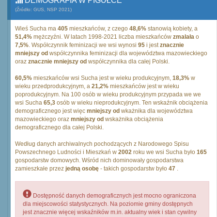
DEMOGRAFIA W PIGUŁCE
(Źródło: GUS, NSP 2021)
Wieś Sucha ma
405
mieszkańców, z czego
48,6%
stanowią kobiety, a
51,4%
mężczyźni. W latach 1998-2021 liczba mieszkańców
zmalała
o
7,5%
. Współczynnik feminizacji we wsi wynosi
95
i jest
znacznie
mniejszy od
współczynnika feminizacji dla województwa mazowieckiego
oraz
znacznie mniejszy od
współczynnika dla całej Polski.
60,5%
mieszkańców wsi Sucha jest w wieku produkcyjnym,
18,3%
w
wieku przedprodukcyjnym, a
21,2%
mieszkańców jest w wieku
poprodukcyjnym. Na 100 osób w wieku produkcyjnym przypada we we
wsi Sucha
65,3
osób w wieku nieprodukcyjnym. Ten wskaźnik obciążenia
demograficznego jest więc
mniejszy od
wkażnika dla województwa
mazowieckiego oraz
mniejszy od
wskażnika obciążenia
demograficznego dla całej Polski.
Według danych archiwalnych pochodzących z Narodowego Spisu
Powszechnego Ludności i Mieszkań w
2002
roku we wsi Sucha było
165
gospodarstw domowych. Wśród nich dominowały gospodarstwa
zamieszkałe przez
jedną osobę
- takich gospodarstw było
47
.
Dostępność danych demograficznych jest mocno ograniczona
dla miejscowości statystycznych. Na poziomie gminy dostępnych
jest znacznie więcej wskaźników m.in. aktualny wiek i stan cywilny