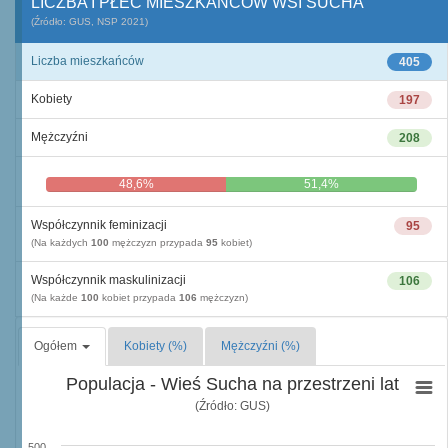
LICZBA I PŁEĆ MIESZKAŃCÓW WSI SUCHA
(Źródło: GUS, NSP 2021)
Liczba mieszkańców
405
Kobiety
197
Mężczyźni
208
48,6%
51,4%
Współczynnik feminizacji
95
(Na każdych
100
mężczyzn przypada
95
kobiet)
Współczynnik maskulinizacji
106
(Na każde
100
kobiet przypada
106
mężczyzn)
Ogółem
Kobiety (%)
Mężczyźni (%)
Populacja - Wieś Sucha na przestrzeni lat
(Źródło: GUS)
500