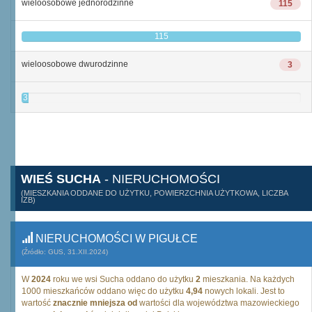
wieloosobowe jednorodzinne
115
115
wieloosobowe dwurodzinne
3
3
WIEŚ SUCHA
- NIERUCHOMOŚCI
(MIESZKANIA ODDANE DO UŻYTKU, POWIERZCHNIA UŻYTKOWA, LICZBA
IZB)
NIERUCHOMOŚCI W PIGUŁCE
(Źródło: GUS, 31.XII.2024)
W
2024
roku we wsi Sucha oddano do użytku
2
mieszkania. Na każdych
1000 mieszkańców oddano więc do użytku
4,94
nowych lokali. Jest to
wartość
znacznie mniejsza od
wartości dla województwa mazowieckiego