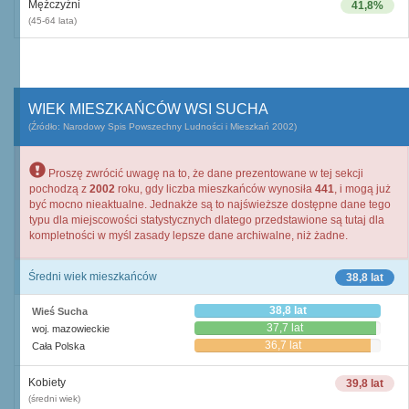
Mężczyźni
41,8%
(45-64 lata)
WIEK MIESZKAŃCÓW WSI SUCHA
(Źródło: Narodowy Spis Powszechny Ludności i Mieszkań 2002)
Proszę zwrócić uwagę na to, że dane prezentowane w tej sekcji
pochodzą z
2002
roku, gdy liczba mieszkańców wynosiła
441
, i mogą już
być mocno nieaktualne. Jednakże są to najświeższe dostępne dane tego
typu dla miejscowości statystycznych dlatego przedstawione są tutaj dla
kompletności w myśl zasady lepsze dane archiwalne, niż żadne.
Średni wiek mieszkańców
38,8 lat
38,8 lat
Wieś Sucha
37,7 lat
woj. mazowieckie
36,7 lat
Cała Polska
Kobiety
39,8 lat
(średni wiek)